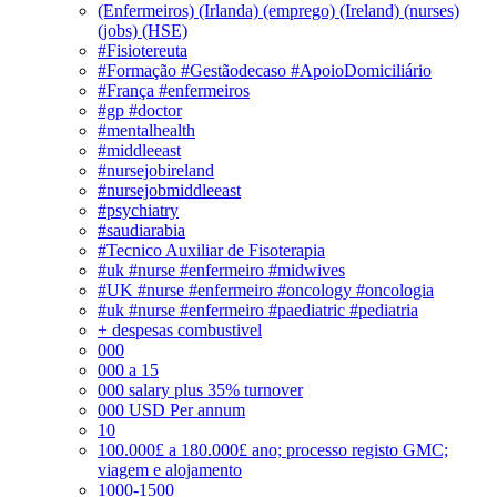
(Enfermeiros) (Irlanda) (emprego) (Ireland) (nurses)
(jobs) (HSE)
#Fisiotereuta
#Formação #Gestãodecaso #ApoioDomiciliário
#França #enfermeiros
#gp #doctor
#mentalhealth
#middleeast
#nursejobireland
#nursejobmiddleeast
#psychiatry
#saudiarabia
#Tecnico Auxiliar de Fisoterapia
#uk #nurse #enfermeiro #midwives
#UK #nurse #enfermeiro #oncology #oncologia
#uk #nurse #enfermeiro #paediatric #pediatria
+ despesas combustivel
000
000 a 15
000 salary plus 35% turnover
000 USD Per annum
10
100.000£ a 180.000£ ano; processo registo GMC;
viagem e alojamento
1000-1500