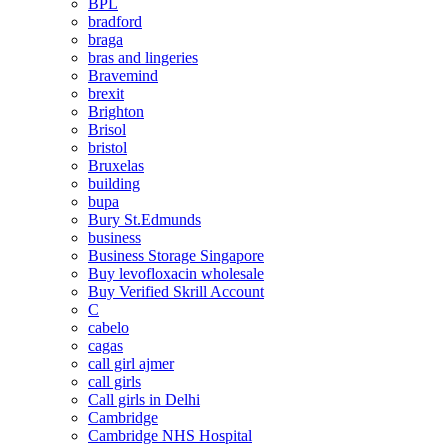
BPL
bradford
braga
bras and lingeries
Bravemind
brexit
Brighton
Brisol
bristol
Bruxelas
building
bupa
Bury St.Edmunds
business
Business Storage Singapore
Buy levofloxacin wholesale
Buy Verified Skrill Account
C
cabelo
cagas
call girl ajmer
call girls
Call girls in Delhi
Cambridge
Cambridge NHS Hospital