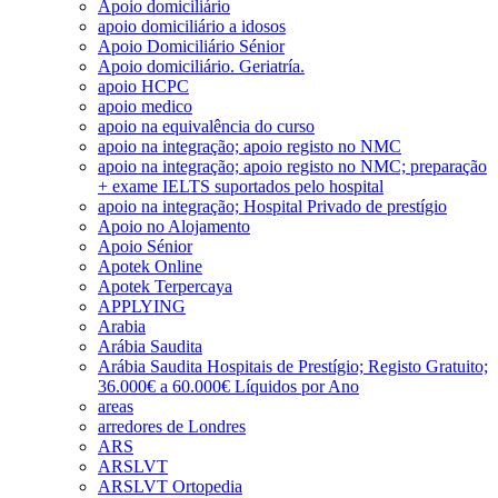
Apoio domiciliário
apoio domiciliário a idosos
Apoio Domiciliário Sénior
Apoio domiciliário. Geriatría.
apoio HCPC
apoio medico
apoio na equivalência do curso
apoio na integração; apoio registo no NMC
apoio na integração; apoio registo no NMC; preparação
+ exame IELTS suportados pelo hospital
apoio na integração; Hospital Privado de prestígio
Apoio no Alojamento
Apoio Sénior
Apotek Online
Apotek Terpercaya
APPLYING
Arabia
Arábia Saudita
Arábia Saudita Hospitais de Prestígio; Registo Gratuito;
36.000€ a 60.000€ Líquidos por Ano
areas
arredores de Londres
ARS
ARSLVT
ARSLVT Ortopedia