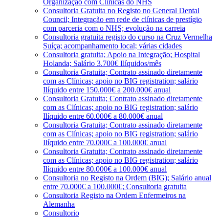
Organização com Clínicas do NHS
Consultoria Gratuita no Registo no General Dental
Council; Integração em rede de clínicas de prestígio
com parceria com o NHS; evolução na carreia
Consultoria gratuita registo do curso na Cruz Vermelha
Suíça; acompanhamento local; várias cidades
Consultoria gratuita; Apoio na Integração; Hospital
Holanda; Salário 3.700€ Ilíquidos/mês
Consultoria Gratuita; Contrato assinado diretamente
com as Clínicas; apoio no BIG registration; salário
Ilíquido entre 150.000€ a 200.000€ anual
Consultoria Gratuita; Contrato assinado diretamente
com as Clínicas; apoio no BIG registration; salário
Ilíquido entre 60.000€ a 80.000€ anual
Consultoria Gratuita; Contrato assinado diretamente
com as Clínicas; apoio no BIG registration; salário
Ilíquido entre 70.000€ a 100.000€ anual
Consultoria Gratuita; Contrato assinado diretamente
com as Clínicas; apoio no BIG registration; salário
Ilíquido entre 80.000€ a 100.000€ anual
Consultoria no Registo na Ordem (BIG); Salário anual
entre 70.000€ a 100.000€; Consultoria gratuita
Consultoria Registo na Ordem Enfermeiros na
Alemanha
Consultorio