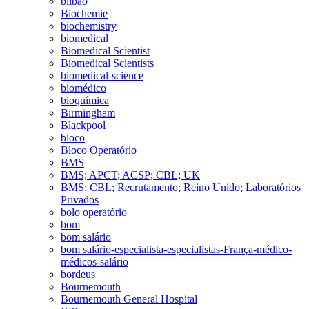
bilbao
Biochemie
biochemistry
biomedical
Biomedical Scientist
Biomedical Scientists
biomedical-science
biomédico
bioquímica
Birmingham
Blackpool
bloco
Bloco Operatório
BMS
BMS; APCT; ACSP; CBL; UK
BMS; CBL; Recrutamento; Reino Unido; Laboratórios
Privados
bolo operatório
bom
bom salário
bom salário-especialista-especialistas-França-médico-
médicos-salário
bordeus
Bournemouth
Bournemouth General Hospital