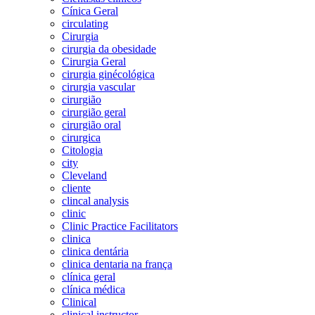
Cínica Geral
circulating
Cirurgia
cirurgia da obesidade
Cirurgia Geral
cirurgia ginécológica
cirurgia vascular
cirurgião
cirurgião geral
cirurgião oral
cirurgica
Citologia
city
Cleveland
cliente
clincal analysis
clinic
Clinic Practice Facilitators
clinica
clinica dentária
clinica dentaria na frança
clínica geral
clínica médica
Clinical
clinical instructor