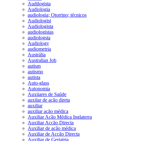
Audilogista
Audiologia
audiologia; Otorrino; técnicos
Audiologist
Audiologista
audiologistas
audiologsta
Audiology
audiometria
Austrália
Australian Job
autism
autismo
autista
Auto-glass
Autonomia
Auxiiares de Saúde
auxilar de ação direta
auxiliar
auxiliar ação médica
Auxiliar Ação Médica Inglaterra
Auxiliar Acção Directa
Auxiliar de ação médica
Auxiliar de Acção Directa
Auxiliar de Geriatria