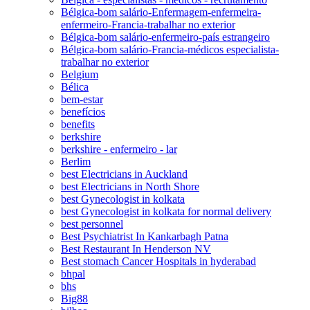
Bélgica-bom salário-Enfermagem-enfermeira-
enfermeiro-Francia-trabalhar no exterior
Bélgica-bom salário-enfermeiro-país estrangeiro
Bélgica-bom salário-Francia-médicos especialista-
trabalhar no exterior
Belgium
Bélica
bem-estar
benefícios
benefits
berkshire
berkshire - enfermeiro - lar
Berlim
best Electricians in Auckland
best Electricians in North Shore
best Gynecologist in kolkata
best Gynecologist in kolkata for normal delivery
best personnel
Best Psychiatrist In Kankarbagh Patna
Best Restaurant In Henderson NV
Best stomach Cancer Hospitals in hyderabad
bhpal
bhs
Big88