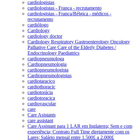
cardiologistas
cardiologistas - França - recrutamento
cardiologistas - França/Bélgica - médicos -
recrutamento
cardiólogo
Cardiology
cardiology doctor
Cardiology Respiratory Gastroenterology Oncology
Palliative Care Care of the Elderly Diabetes /
Endocrinology Paediatrics
cardiopneumologa
Cardiopneumologia
cardiopneumologista
Cardiopneumologistas
cardiotaracico
cardiothoracic
cardiotorácia
cardiotoracica
cardiovascular
care
Care Asistants
care assistant
Care Assistant para 1 LAR em Inglaterra; Sem e com
experiência; Contrato Full Time diretamente com os
Lares; Salário mensal entre 1.500£ a 2.000£