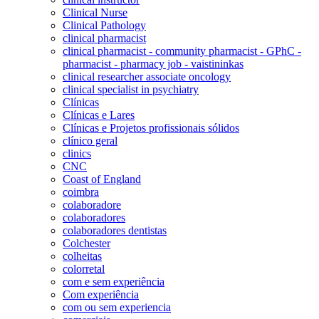
Clinical Nurse
Clinical Pathology
clinical pharmacist
clinical pharmacist - community pharmacist - GPhC -
pharmacist - pharmacy job - vaistininkas
clinical researcher associate oncology
clinical specialist in psychiatry
Clínicas
Clínicas e Lares
Clínicas e Projetos profissionais sólidos
clínico geral
clinics
CNC
Coast of England
coimbra
colaboradore
colaboradores
colaboradores dentistas
Colchester
colheitas
colorretal
com e sem experiência
Com experiência
com ou sem experiencia