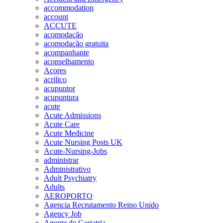
accommodation
account
ACCUTE
acomodação
acomodação gratuita
acompanhante
aconselhamento
Açores
acrilico
acupuntor
acupuntura
acute
Acute Admissions
Acute Care
Acute Medicine
Acute Nursing Posts UK
Acute-Nursing-Jobs
administrar
Administrativo
Adult Psychiatry
Adults
AEROPORTO
Agencia Recrutamento Reino Unido
Agency Job
Agente de Geriatria