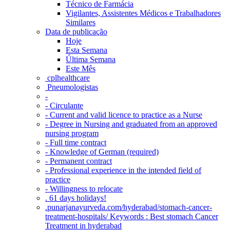
Técnico de Farmácia
Vigilantes, Assistentes Médicos e Trabalhadores
Similares
Data de publicação
Hoje
Esta Semana
Última Semana
Este Mês
‎ cplhealthcare‬
Pneumologistas
-
- Circulante
- Current and valid licence to practice as a Nurse
- Degree in Nursing and graduated from an approved
nursing program
- Full time contract
- Knowledge of German (required)
- Permanent contract
- Professional experience in the intended field of
practice
- Willingness to relocate
. 61 days holidays!
.punarjanayurveda.com/hyderabad/stomach-cancer-
treatment-hospitals/ Keywords : Best stomach Cancer
Treatment in hyderabad