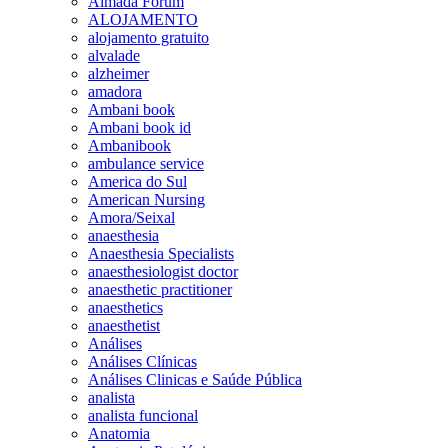
Almada Forum
ALOJAMENTO
alojamento gratuito
alvalade
alzheimer
amadora
Ambani book
Ambani book id
Ambanibook
ambulance service
America do Sul
American Nursing
Amora/Seixal
anaesthesia
Anaesthesia Specialists
anaesthesiologist doctor
anaesthetic practitioner
anaesthetics
anaesthetist
Análises
Análises Clínicas
Análises Clinicas e Saúde Pública
analista
analista funcional
Anatomia