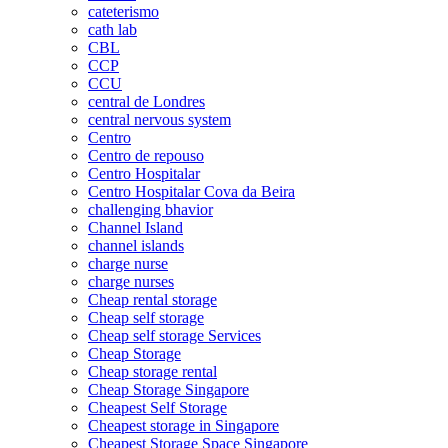
cateterismo
cath lab
CBL
CCP
CCU
central de Londres
central nervous system
Centro
Centro de repouso
Centro Hospitalar
Centro Hospitalar Cova da Beira
challenging bhavior
Channel Island
channel islands
charge nurse
charge nurses
Cheap rental storage
Cheap self storage
Cheap self storage Services
Cheap Storage
Cheap storage rental
Cheap Storage Singapore
Cheapest Self Storage
Cheapest storage in Singapore
Cheapest Storage Space Singapore