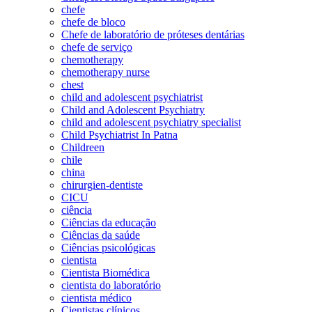
chefe
chefe de bloco
Chefe de laboratório de próteses dentárias
chefe de serviço
chemotherapy
chemotherapy nurse
chest
child and adolescent psychiatrist
Child and Adolescent Psychiatry
child and adolescent psychiatry specialist
Child Psychiatrist In Patna
Childreen
chile
china
chirurgien-dentiste
CICU
ciência
Ciências da educação
Ciências da saúde
Ciências psicológicas
cientista
Cientista Biomédica
cientista do laboratório
cientista médico
Cientistas clínicos