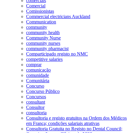
comerciais
Comercial
Comissionistas
Commercial electricians Auckland
Communication
community
community health
Community Nurse
community nurses
community pharmacist
Comparticipado registo no NMC
competitive salaries
comprar
comunicação
comunidade
Comunitária
Concurso
Concurso Público
Concursos
consultant
Consultor
consultoria
Consultoria e registo gratuitos na Ordem dos Médicos
em França; condições salariais atrativas
Consultoria Gratuita no Registo no Dental Council;