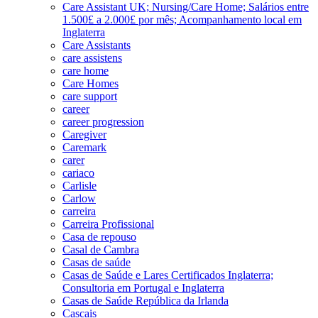
Care Assistant UK; Nursing/Care Home; Salários entre
1.500£ a 2.000£ por mês; Acompanhamento local em
Inglaterra
Care Assistants
care assistens
care home
Care Homes
care support
career
career progression
Caregiver
Caremark
carer
cariaco
Carlisle
Carlow
carreira
Carreira Profissional
Casa de repouso
Casal de Cambra
Casas de saúde
Casas de Saúde e Lares Certificados Inglaterra;
Consultoria em Portugal e Inglaterra
Casas de Saúde República da Irlanda
Cascais