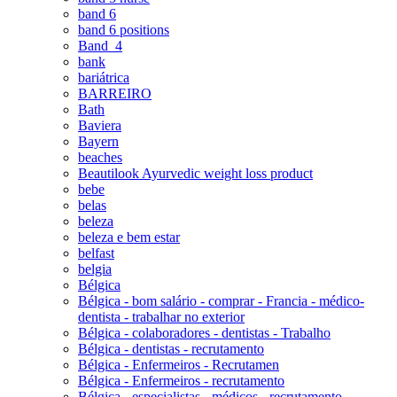
band 6
band 6 positions
Band_4
bank
bariátrica
BARREIRO
Bath
Baviera
Bayern
beaches
Beautilook Ayurvedic weight loss product
bebe
belas
beleza
beleza e bem estar
belfast
belgia
Bélgica
Bélgica - bom salário - comprar - Francia - médico-
dentista - trabalhar no exterior
Bélgica - colaboradores - dentistas - Trabalho
Bélgica - dentistas - recrutamento
Bélgica - Enfermeiros - Recrutamen
Bélgica - Enfermeiros - recrutamento
Bélgica - especialistas - médicos - recrutamento