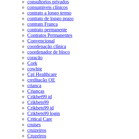
consultorios privados
consumiveis clínicos
contrato a longo termo
contrato de longo prazo
contrato França
contrato permanente
Contratos Permanentes
Convencional
coordenação clínica
coordenador de bloco
coração
Cork
cowhig
Cpl Healthcare
creditação OE
criança
Crianças
Crikbet99 id
Crikbets99
Crikbets99 id
Crikbets99 login
Critical Care
cruises
cruizeiros
Cruzeiros