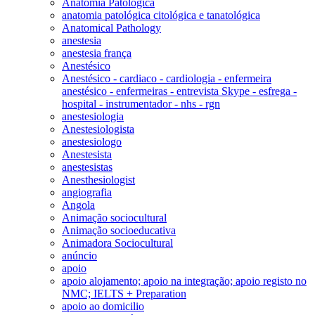
Anatomia Patológica
anatomia patológica citológica e tanatológica
Anatomical Pathology
anestesia
anestesia frança
Anestésico
Anestésico - cardiaco - cardiologia - enfermeira
anestésico - enfermeiras - entrevista Skype - esfrega -
hospital - instrumentador - nhs - rgn
anestesiologia
Anestesiologista
anestesiologo
Anestesista
anestesistas
Anesthesiologist
angiografia
Angola
Animação sociocultural
Animação socioeducativa
Animadora Sociocultural
anúncio
apoio
apoio alojamento; apoio na integração; apoio registo no
NMC; IELTS + Preparation
apoio ao domicilio