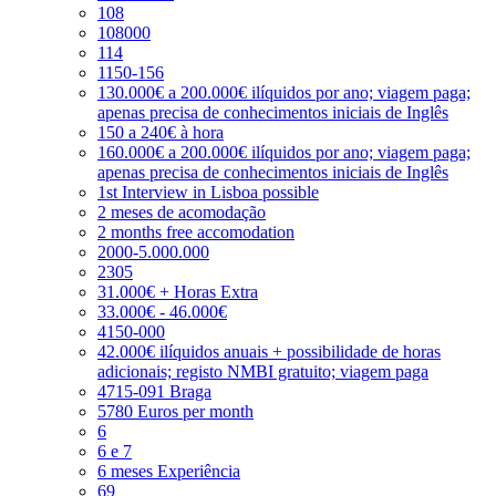
108
108000
114
1150-156
130.000€ a 200.000€ ilíquidos por ano; viagem paga;
apenas precisa de conhecimentos iniciais de Inglês
150 a 240€ à hora
160.000€ a 200.000€ ilíquidos por ano; viagem paga;
apenas precisa de conhecimentos iniciais de Inglês
1st Interview in Lisboa possible
2 meses de acomodação
2 months free accomodation
2000-5.000.000
2305
31.000€ + Horas Extra
33.000€ - 46.000€
4150-000
42.000€ ilíquidos anuais + possibilidade de horas
adicionais; registo NMBI gratuito; viagem paga
4715-091 Braga
5780 Euros per month
6
6 e 7
6 meses Experiência
69