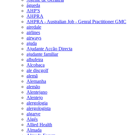
águeda
AHP'S
AHPRA
AHPRA - Australian Job - Genral Practitioner GMC
airedale
airlines
airways
ajuda
Ajudante Acção Directa
ajudante familiar
albufeira
Alcobaça
ale discgolf
alemã
Alemanha
alemão
Alentejano
Alentejo
alergologia
alergologista
algarve
Algés
Allied Health
Almada