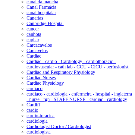
canal da mancha
Canal Farmácia
canal hospitalar
Canarias
Canbridge Hospital
cancer
canhota
capilar
Carcacavelos
Carcavelos
Cardiac
Cardiac - cardio - Cardiology - cardiothoracic -
cardiovascular - cath lab - CCU - CICU - perfusionist
Cardiac and Respiratory Physiology
Cardiac Nurses
Cardiac Physiology
cardiaco
cardiaco - cardiologia - enfermeira - hospital - inglaterra
- nurse - rgn - STAFF NURSE - cardiac - cardiology
Cardiff
cardio
cardio-toracica
cardiologia
Cardiologist Doctor / Cardiologist
cardiologista