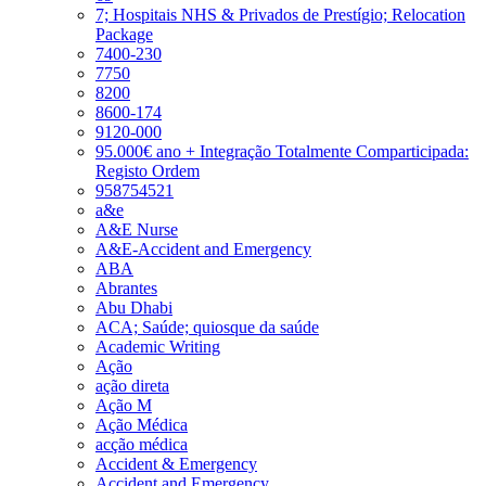
7; Hospitais NHS & Privados de Prestígio; Relocation
Package
7400-230
7750
8200
8600-174
9120-000
95.000€ ano + Integração Totalmente Comparticipada:
Registo Ordem
958754521
a&e
A&E Nurse
A&E-Accident and Emergency
ABA
Abrantes
Abu Dhabi
ACA; Saúde; quiosque da saúde
Academic Writing
Ação
ação direta
Ação M
Ação Médica
acção médica
Accident & Emergency
Accident and Emergency