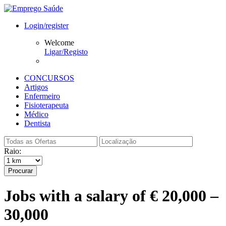
Login/register
Welcome
Ligar/Registo
CONCURSOS
Artigos
Enfermeiro
Fisioterapeuta
Médico
Dentista
Raio:
Procurar
Jobs with a salary of € 20,000 –
30,000