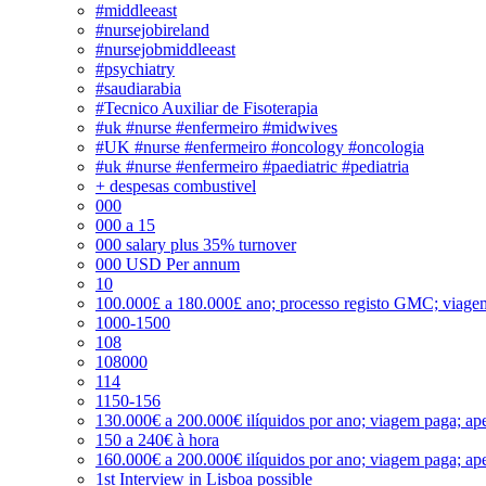
#middleeast
#nursejobireland
#nursejobmiddleeast
#psychiatry
#saudiarabia
#Tecnico Auxiliar de Fisoterapia
#uk #nurse #enfermeiro #midwives
#UK #nurse #enfermeiro #oncology #oncologia
#uk #nurse #enfermeiro #paediatric #pediatria
+ despesas combustivel
000
000 a 15
000 salary plus 35% turnover
000 USD Per annum
10
100.000£ a 180.000£ ano; processo registo GMC; viage
1000-1500
108
108000
114
1150-156
130.000€ a 200.000€ ilíquidos por ano; viagem paga; ape
150 a 240€ à hora
160.000€ a 200.000€ ilíquidos por ano; viagem paga; ape
1st Interview in Lisboa possible