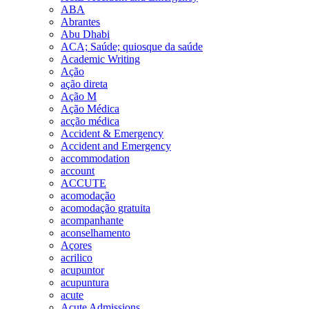
ABA
Abrantes
Abu Dhabi
ACA; Saúde; quiosque da saúde
Academic Writing
Ação
ação direta
Ação M
Ação Médica
acção médica
Accident & Emergency
Accident and Emergency
accommodation
account
ACCUTE
acomodação
acomodação gratuita
acompanhante
aconselhamento
Açores
acrilico
acupuntor
acupuntura
acute
Acute Admissions