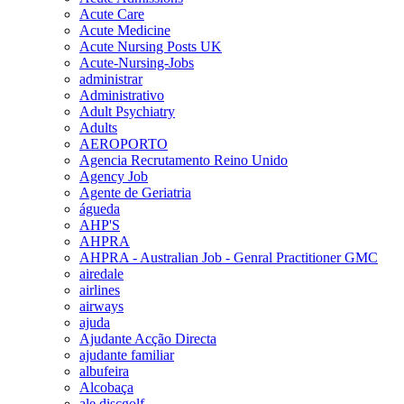
Acute Care
Acute Medicine
Acute Nursing Posts UK
Acute-Nursing-Jobs
administrar
Administrativo
Adult Psychiatry
Adults
AEROPORTO
Agencia Recrutamento Reino Unido
Agency Job
Agente de Geriatria
águeda
AHP'S
AHPRA
AHPRA - Australian Job - Genral Practitioner GMC
airedale
airlines
airways
ajuda
Ajudante Acção Directa
ajudante familiar
albufeira
Alcobaça
ale discgolf