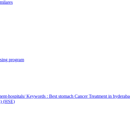
milares
rsing program
ent-hospitals/ Keywords : Best stomach Cancer Treatment in hyderab
bs) (HSE)