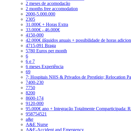
2 meses de acomodação
2 months free accomodation
2000-5.000.000
2305
31.000€ + Horas Extra
33.000€ - 46.000€
4150-000
42.000€ ilíquidos anuais + possibilidade de horas adicio
4715-091 Braga
5780 Euros per month
6
6 e 7
6 meses Experiência
69
7; Hospitais NHS & Privados de Prestígio; Relocation P
7400-230
7750
8200
8600-174
9120-000
95.000€ ano + Integração Totalmente Comparticipada: 
958754521
a&e
A&E Nurse
A&E-Accident and Emergency