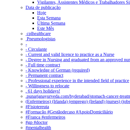
Vigilantes, Assistentes Médicos e Trabalhadores Si
Data de publicação
Hoje
Esta Semana
Última Semana
Este Mês
‎ cplhealthcare‬
Pneumologistas
-
- Circulante
- Current and valid licence to practice as a Nurse
- Degree in Nursing and graduated from an approved nu
- Full time contract
- Knowledge of German (required)
- Permanent contract
- Professional experience in the intended field of practice
- Willingness to relocate
. 61 days holidays!
.punarjanayurveda.com/hyderabad/stomach-cancer-treatm
(Enfermeiros) (Irlanda) (emprego) (Ireland) (nurses) (jo
#Fisiotereuta
#Formação #Gestãodecaso #ApoioDomiciliário
#França #enfermeiros
#gp #doctor
#mentalhealth