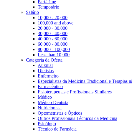
Part-Time
Temporário
Salário
10,000 - 20,000
100,000 and above
20,000 - 30,000
30,000 - 40,000
40,000 - 60,000
60,000 - 80,000
80,000 - 100,000
Less than 10,000
Categoria da Oferta
Auxiliar
Dietistas
Enfermeiro
Especialistas da Medicina Tradicional e Terapias 
Farmacêutico
Fisioterapeutas e Profissionais Similares
Médico
Médico Dentista
Nutricionista
Optometristas e Ópticos
Outros Profissionais Técnicos da Medicina
Psicólogo
Técnico de Farmácia