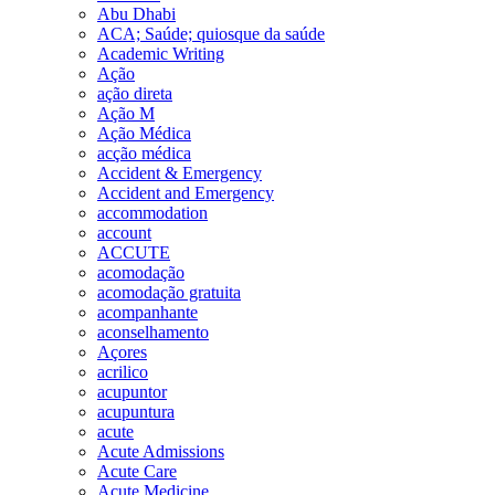
Abu Dhabi
ACA; Saúde; quiosque da saúde
Academic Writing
Ação
ação direta
Ação M
Ação Médica
acção médica
Accident & Emergency
Accident and Emergency
accommodation
account
ACCUTE
acomodação
acomodação gratuita
acompanhante
aconselhamento
Açores
acrilico
acupuntor
acupuntura
acute
Acute Admissions
Acute Care
Acute Medicine