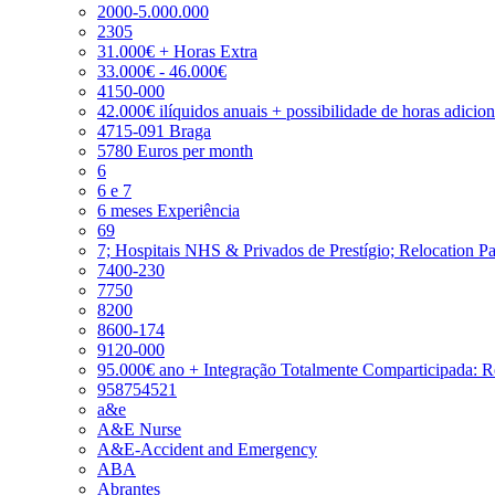
2000-5.000.000
2305
31.000€ + Horas Extra
33.000€ - 46.000€
4150-000
42.000€ ilíquidos anuais + possibilidade de horas adicio
4715-091 Braga
5780 Euros per month
6
6 e 7
6 meses Experiência
69
7; Hospitais NHS & Privados de Prestígio; Relocation P
7400-230
7750
8200
8600-174
9120-000
95.000€ ano + Integração Totalmente Comparticipada: 
958754521
a&e
A&E Nurse
A&E-Accident and Emergency
ABA
Abrantes