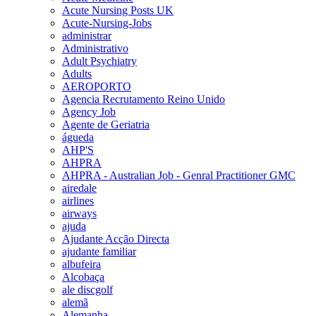
Acute Nursing Posts UK
Acute-Nursing-Jobs
administrar
Administrativo
Adult Psychiatry
Adults
AEROPORTO
Agencia Recrutamento Reino Unido
Agency Job
Agente de Geriatria
águeda
AHP'S
AHPRA
AHPRA - Australian Job - Genral Practitioner GMC
airedale
airlines
airways
ajuda
Ajudante Acção Directa
ajudante familiar
albufeira
Alcobaça
ale discgolf
alemã
Alemanha