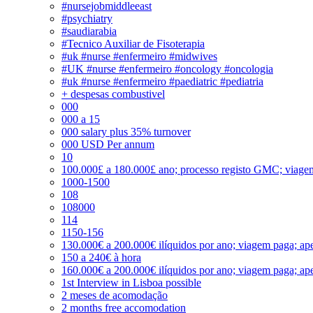
#nursejobmiddleeast
#psychiatry
#saudiarabia
#Tecnico Auxiliar de Fisoterapia
#uk #nurse #enfermeiro #midwives
#UK #nurse #enfermeiro #oncology #oncologia
#uk #nurse #enfermeiro #paediatric #pediatria
+ despesas combustivel
000
000 a 15
000 salary plus 35% turnover
000 USD Per annum
10
100.000£ a 180.000£ ano; processo registo GMC; viage
1000-1500
108
108000
114
1150-156
130.000€ a 200.000€ ilíquidos por ano; viagem paga; ape
150 a 240€ à hora
160.000€ a 200.000€ ilíquidos por ano; viagem paga; ape
1st Interview in Lisboa possible
2 meses de acomodação
2 months free accomodation