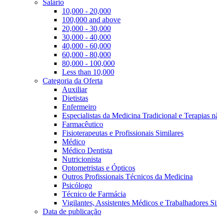
Salário
10,000 - 20,000
100,000 and above
20,000 - 30,000
30,000 - 40,000
40,000 - 60,000
60,000 - 80,000
80,000 - 100,000
Less than 10,000
Categoria da Oferta
Auxiliar
Dietistas
Enfermeiro
Especialistas da Medicina Tradicional e Terapias 
Farmacêutico
Fisioterapeutas e Profissionais Similares
Médico
Médico Dentista
Nutricionista
Optometristas e Ópticos
Outros Profissionais Técnicos da Medicina
Psicólogo
Técnico de Farmácia
Vigilantes, Assistentes Médicos e Trabalhadores Si
Data de publicação