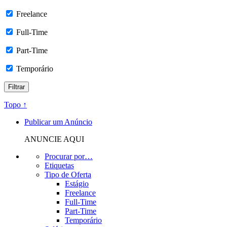
Freelance
Full-Time
Part-Time
Temporário
Topo ↑
Publicar um Anúncio
ANUNCIE AQUI
Procurar por…
Etiquetas
Tipo de Oferta
Estágio
Freelance
Full-Time
Part-Time
Temporário