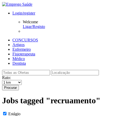
Login/register
Welcome
Ligar/Registo
CONCURSOS
Artigos
Enfermeiro
Fisioterapeuta
Médico
Dentista
Raio:
Procurar
Jobs tagged "recruamento"
Estágio