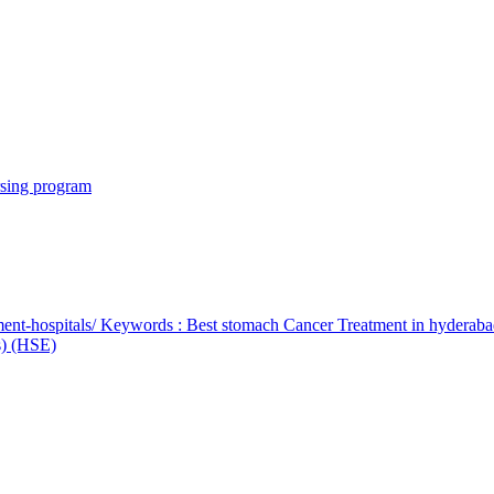
rsing program
ent-hospitals/ Keywords : Best stomach Cancer Treatment in hyderab
bs) (HSE)