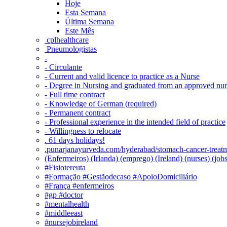
Hoje
Esta Semana
Última Semana
Este Mês
‎ cplhealthcare‬
Pneumologistas
-
- Circulante
- Current and valid licence to practice as a Nurse
- Degree in Nursing and graduated from an approved nu
- Full time contract
- Knowledge of German (required)
- Permanent contract
- Professional experience in the intended field of practice
- Willingness to relocate
. 61 days holidays!
.punarjanayurveda.com/hyderabad/stomach-cancer-treatm
(Enfermeiros) (Irlanda) (emprego) (Ireland) (nurses) (jo
#Fisiotereuta
#Formação #Gestãodecaso #ApoioDomiciliário
#França #enfermeiros
#gp #doctor
#mentalhealth
#middleeast
#nursejobireland