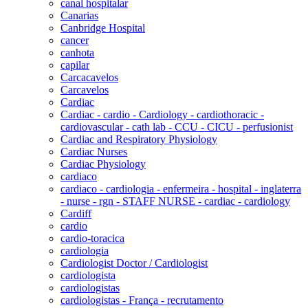
canal hospitalar
Canarias
Canbridge Hospital
cancer
canhota
capilar
Carcacavelos
Carcavelos
Cardiac
Cardiac - cardio - Cardiology - cardiothoracic -
cardiovascular - cath lab - CCU - CICU - perfusionist
Cardiac and Respiratory Physiology
Cardiac Nurses
Cardiac Physiology
cardiaco
cardiaco - cardiologia - enfermeira - hospital - inglaterra
- nurse - rgn - STAFF NURSE - cardiac - cardiology
Cardiff
cardio
cardio-toracica
cardiologia
Cardiologist Doctor / Cardiologist
cardiologista
cardiologistas
cardiologistas - França - recrutamento