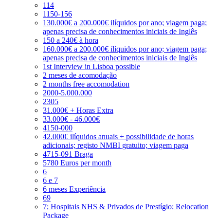
114
1150-156
130.000€ a 200.000€ ilíquidos por ano; viagem paga;
apenas precisa de conhecimentos iniciais de Inglês
150 a 240€ à hora
160.000€ a 200.000€ ilíquidos por ano; viagem paga;
apenas precisa de conhecimentos iniciais de Inglês
1st Interview in Lisboa possible
2 meses de acomodação
2 months free accomodation
2000-5.000.000
2305
31.000€ + Horas Extra
33.000€ - 46.000€
4150-000
42.000€ ilíquidos anuais + possibilidade de horas
adicionais; registo NMBI gratuito; viagem paga
4715-091 Braga
5780 Euros per month
6
6 e 7
6 meses Experiência
69
7; Hospitais NHS & Privados de Prestígio; Relocation
Package