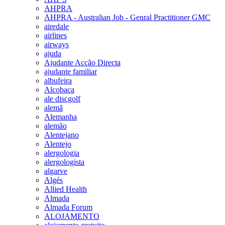
AHPRA
AHPRA - Australian Job - Genral Practitioner GMC
airedale
airlines
airways
ajuda
Ajudante Acção Directa
ajudante familiar
albufeira
Alcobaça
ale discgolf
alemã
Alemanha
alemão
Alentejano
Alentejo
alergologia
alergologista
algarve
Algés
Allied Health
Almada
Almada Forum
ALOJAMENTO