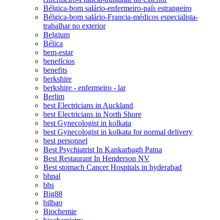
Bélgica-bom salário-enfermeiro-país estrangeiro
Bélgica-bom salário-Francia-médicos especialista-
trabalhar no exterior
Belgium
Bélica
bem-estar
benefícios
benefits
berkshire
berkshire - enfermeiro - lar
Berlim
best Electricians in Auckland
best Electricians in North Shore
best Gynecologist in kolkata
best Gynecologist in kolkata for normal delivery
best personnel
Best Psychiatrist In Kankarbagh Patna
Best Restaurant In Henderson NV
Best stomach Cancer Hospitals in hyderabad
bhpal
bhs
Big88
bilbao
Biochemie