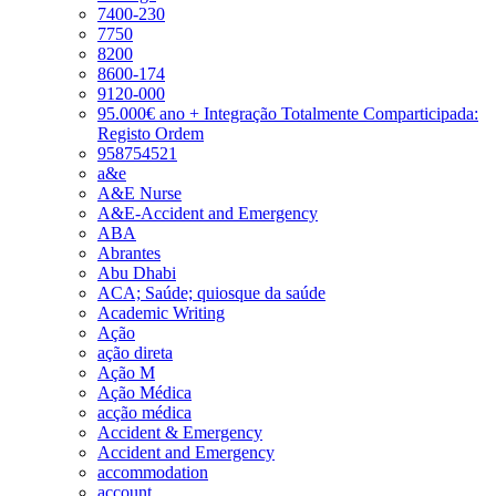
7400-230
7750
8200
8600-174
9120-000
95.000€ ano + Integração Totalmente Comparticipada:
Registo Ordem
958754521
a&e
A&E Nurse
A&E-Accident and Emergency
ABA
Abrantes
Abu Dhabi
ACA; Saúde; quiosque da saúde
Academic Writing
Ação
ação direta
Ação M
Ação Médica
acção médica
Accident & Emergency
Accident and Emergency
accommodation
account