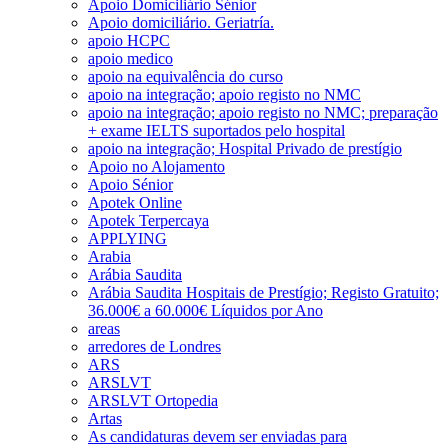
Apoio Domiciliário Sénior
Apoio domiciliário. Geriatría.
apoio HCPC
apoio medico
apoio na equivalência do curso
apoio na integração; apoio registo no NMC
apoio na integração; apoio registo no NMC; preparação
+ exame IELTS suportados pelo hospital
apoio na integração; Hospital Privado de prestígio
Apoio no Alojamento
Apoio Sénior
Apotek Online
Apotek Terpercaya
APPLYING
Arabia
Arábia Saudita
Arábia Saudita Hospitais de Prestígio; Registo Gratuito;
36.000€ a 60.000€ Líquidos por Ano
areas
arredores de Londres
ARS
ARSLVT
ARSLVT Ortopedia
Artas
As candidaturas devem ser enviadas para