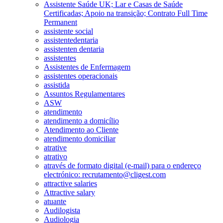
Assistente Saúde UK; Lar e Casas de Saúde
Certificadas; Apoio na transição; Contrato Full Time
Permanent
assistente social
assistentedentaria
assistenten dentaria
assistentes
Assistentes de Enfermagem
assistentes operacionais
assistida
Assuntos Regulamentares
ASW
atendimento
atendimento a domicílio
Atendimento ao Cliente
atendimento domiciliar
atrative
atrativo
através de formato digital (e-mail) para o endereço
electrónico: recrutamento@cligest.com
attractive salaries
Attractive salary
atuante
Audilogista
Audiologia