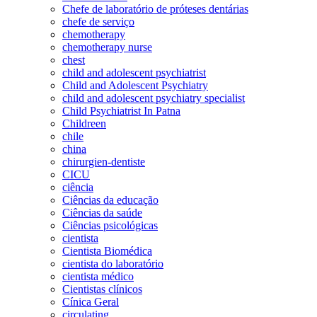
Chefe de laboratório de próteses dentárias
chefe de serviço
chemotherapy
chemotherapy nurse
chest
child and adolescent psychiatrist
Child and Adolescent Psychiatry
child and adolescent psychiatry specialist
Child Psychiatrist In Patna
Childreen
chile
china
chirurgien-dentiste
CICU
ciência
Ciências da educação
Ciências da saúde
Ciências psicológicas
cientista
Cientista Biomédica
cientista do laboratório
cientista médico
Cientistas clínicos
Cínica Geral
circulating