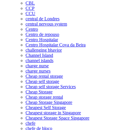
CBL
CCP
CCU
central de Londres
central nervous system
Centro
Centro de repouso
Centro Hospitalar
Centro Hospitalar Cova da Beira
challenging bhavior
Channel Island
channel islands
charge nurse
charge nurses
Cheap rental storage
Cheap self storage
Cheap self storage Services
Cheap Storage
Cheap storage rental
Cheap Storage Singapore
Cheapest Self Storage
Cheapest storage in Singapore
Cheapest Storage Space Singapore
chefe
chefe de bloco