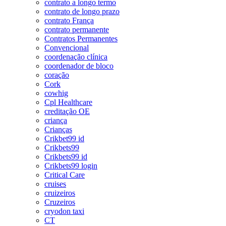
contrato a longo termo
contrato de longo prazo
contrato França
contrato permanente
Contratos Permanentes
Convencional
coordenação clínica
coordenador de bloco
coração
Cork
cowhig
Cpl Healthcare
creditação OE
criança
Crianças
Crikbet99 id
Crikbets99
Crikbets99 id
Crikbets99 login
Critical Care
cruises
cruizeiros
Cruzeiros
cryodon taxi
CT