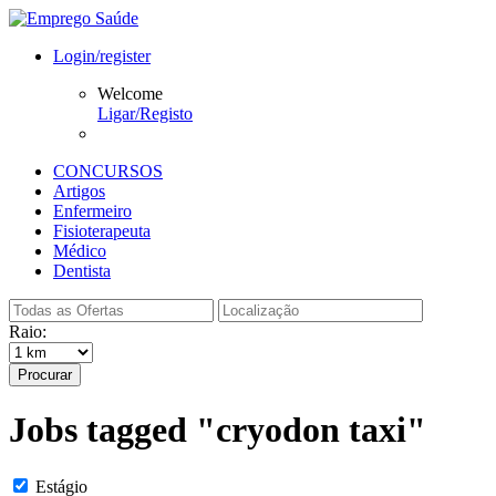
Login/register
Welcome
Ligar/Registo
CONCURSOS
Artigos
Enfermeiro
Fisioterapeuta
Médico
Dentista
Raio:
Procurar
Jobs tagged "cryodon taxi"
Estágio