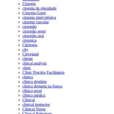
Cirurgia
cirurgia da obesidade
Cirurgia Geral
cirurgia ginécológica
cirurgia vascular
cirurgião
cirurgião geral
cirurgião oral
cirurgica
Citologia
city
Cleveland
cliente
clincal analysis
clinic
Clinic Practice Facilitators
clinica
clinica dentária
clinica dentaria na frança
clínica geral
clínica médica
Clinical
clinical instructor
Clinical Nurse
Clinical Pathology