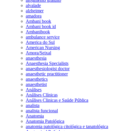
alojamento gratuito
alvalade
alzheimer
amadora
Ambani book
Ambani book id
Ambanibook
ambulance service
America do Sul
American Nursing
Amora/Seixal
anaesthesia
Anaesthesia Specialists
anaesthesiologist doctor
anaesthetic practitioner
anaesthetics
anaesthetist
Análises
Análises Clínicas
Análises Clinicas e Saúde Pública
analista
analista funcional
Anatomia
Anatomia Patológica
anatomia patológica citológica e tanatológica