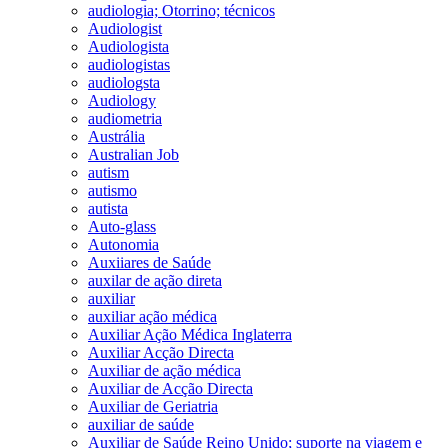
audiologia; Otorrino; técnicos
Audiologist
Audiologista
audiologistas
audiologsta
Audiology
audiometria
Austrália
Australian Job
autism
autismo
autista
Auto-glass
Autonomia
Auxiiares de Saúde
auxilar de ação direta
auxiliar
auxiliar ação médica
Auxiliar Ação Médica Inglaterra
Auxiliar Acção Directa
Auxiliar de ação médica
Auxiliar de Acção Directa
Auxiliar de Geriatria
auxiliar de saúde
Auxiliar de Saúde Reino Unido; suporte na viagem e