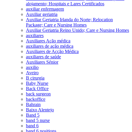
alojamento; Hospitais e Lares Certificados
auxiliar enfermagem
Auxiliar geriatria
Auxiliar Geriatria Irlanda do Norte; Relocation
Package; Care e Nursing Homes
Auxiliar Geriatria Reino Unido; Care e Nursing Homes
auxiliares
Auxiliares Ação médica
auxiliares de ação médica
Auxiliares de Acção Médica
auxiliares de saúde
Auxiliares Sénior
auxilio
Aveiro
B cirurgia
Baby Nurse
Back Office
back surgeon
backoffice
Bahrain
Baixo Alentejo
Band 5
band 5 nurse
band 6
band 6 positions