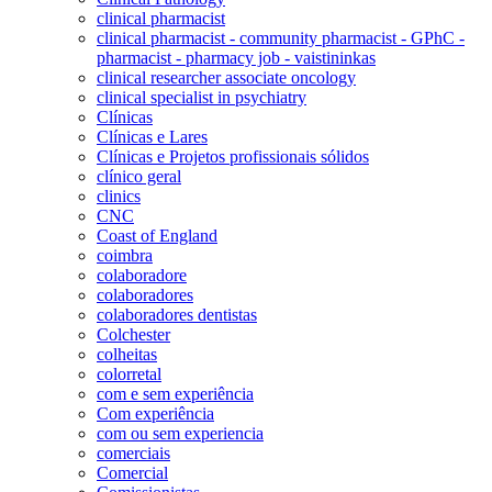
clinical pharmacist
clinical pharmacist - community pharmacist - GPhC -
pharmacist - pharmacy job - vaistininkas
clinical researcher associate oncology
clinical specialist in psychiatry
Clínicas
Clínicas e Lares
Clínicas e Projetos profissionais sólidos
clínico geral
clinics
CNC
Coast of England
coimbra
colaboradore
colaboradores
colaboradores dentistas
Colchester
colheitas
colorretal
com e sem experiência
Com experiência
com ou sem experiencia
comerciais
Comercial