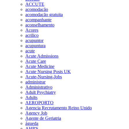
ACCUTE
acomodação
acomodação gratuita
acompanhante
aconselhamento
Açores
acrilico
acupuntor
acupuntura
acute
Acute Admissions
Acute Care
Acute Medicine
Acute Nursing Posts UK
Acute-Nursing-Jobs
administrar
Administrativo
Adult Psychiatry
Adults
AEROPORTO
Agencia Recrutamento Reino Unido
Agency Job
Agente de Geriatria
águeda
AHP'S