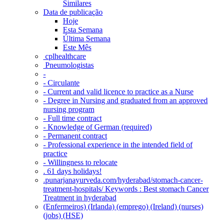
Similares
Data de publicação
Hoje
Esta Semana
Última Semana
Este Mês
‎ cplhealthcare‬
Pneumologistas
-
- Circulante
- Current and valid licence to practice as a Nurse
- Degree in Nursing and graduated from an approved
nursing program
- Full time contract
- Knowledge of German (required)
- Permanent contract
- Professional experience in the intended field of
practice
- Willingness to relocate
. 61 days holidays!
.punarjanayurveda.com/hyderabad/stomach-cancer-
treatment-hospitals/ Keywords : Best stomach Cancer
Treatment in hyderabad
(Enfermeiros) (Irlanda) (emprego) (Ireland) (nurses)
(jobs) (HSE)