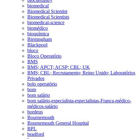
biochemistry
biomedical
Biomedical Scientist
Biomedical Scientists
biomedical-science
biomédico
bioquímica
Birmingham
Blackpool
bloco
Bloco Operatório
BMS
BMS; APCT; ACSP; CBL; UK
BMS; CBL; Recrutamento; Reino Unido; Laboratórios
Privados
bolo operatório
bom
bom salário
bom salário-especialista-especialistas-França-médico-
médicos-salário
bordeus
Bournemouth
Bournemouth General Hospital
BPL
bradford