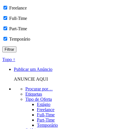
Freelance
Full-Time
Part-Time
Temporário
Topo ↑
Publicar um Anúncio
ANUNCIE AQUI
Procurar por…
Etiquetas
Tipo de Oferta
Estágio
Freelance
Full-Time
Part-Time
Temporário