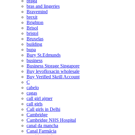
braga
bras and lingeries
Bravemind
brexit
Brighton
Brisol
bristol
Bruxelas
building
bupa
Bury St.Edmunds
business
Business Storage Singapore
Buy levofloxacin wholesale
Buy Verified Skrill Account
C
cabelo
cagas
call girl ajmer
call girls
Call girls in Delhi
Cambridge
Cambridge NHS Hospital
canal da mancha
Canal Farmácia