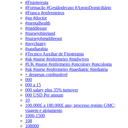
#Fisiotereuta
#Formação #Gestãodecaso #ApoioDomiciliário
#França #enfermeiros
#gp #doctor
#mentalhealth
#middleeast
#nursejobireland
#nursejobmiddleeast
#psychiatry
#saudiarabia
#Tecnico Auxiliar de Fisoterapia
#uk #nurse #enfermeiro #midwives
#UK #nurse #enfermeiro #oncology #oncologia
#uk #nurse #enfermeiro #paediatric #pediatria
+ despesas combustivel
000
000 a 15
000 salary plus 35% turnover
000 USD Per annum
10
100.000£ a 180.000£ ano; processo registo GMC;
viagem e alojamento
1000-1500
108
108000