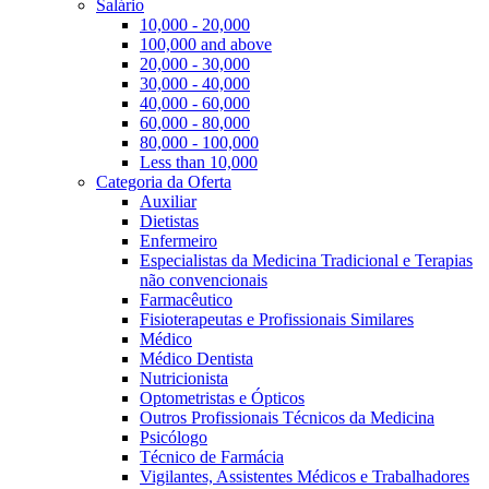
Salário
10,000 - 20,000
100,000 and above
20,000 - 30,000
30,000 - 40,000
40,000 - 60,000
60,000 - 80,000
80,000 - 100,000
Less than 10,000
Categoria da Oferta
Auxiliar
Dietistas
Enfermeiro
Especialistas da Medicina Tradicional e Terapias
não convencionais
Farmacêutico
Fisioterapeutas e Profissionais Similares
Médico
Médico Dentista
Nutricionista
Optometristas e Ópticos
Outros Profissionais Técnicos da Medicina
Psicólogo
Técnico de Farmácia
Vigilantes, Assistentes Médicos e Trabalhadores