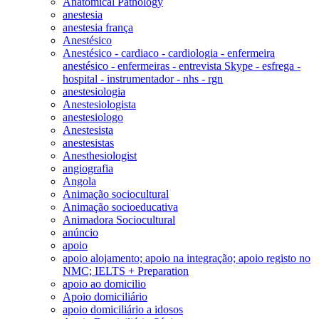
Anatomical Pathology
anestesia
anestesia frança
Anestésico
Anestésico - cardiaco - cardiologia - enfermeira
anestésico - enfermeiras - entrevista Skype - esfrega -
hospital - instrumentador - nhs - rgn
anestesiologia
Anestesiologista
anestesiologo
Anestesista
anestesistas
Anesthesiologist
angiografia
Angola
Animação sociocultural
Animação socioeducativa
Animadora Sociocultural
anúncio
apoio
apoio alojamento; apoio na integração; apoio registo no
NMC; IELTS + Preparation
apoio ao domicilio
Apoio domiciliário
apoio domiciliário a idosos