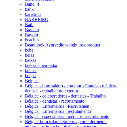
Band_4
bank
bariátrica
BARREIRO
Bath
Baviera
Bayern
beaches
Beautilook Ayurvedic weight loss product
bebe
belas
beleza
beleza e bem estar
belfast
belgia
Bélgica
Bélgica - bom salário - comprar - Francia - médico-
dentista - trabalhar no exterior
Bélgica - colaboradores - dentistas - Trabalho
Bélgica - dentistas - recrutamento
Bélgica - Enfermeiros - Recrutamen
Bélgica - Enfermeiros - recrutamento
Bélgica - especialistas - médicos - recrutamento
Bélgica-bom salário-Enfermagem-enfermeira-
enfermeiro-Francia-trabalhar no exterior