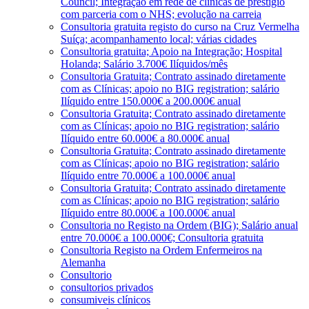
Council; Integração em rede de clínicas de prestígio
com parceria com o NHS; evolução na carreia
Consultoria gratuita registo do curso na Cruz Vermelha
Suíça; acompanhamento local; várias cidades
Consultoria gratuita; Apoio na Integração; Hospital
Holanda; Salário 3.700€ Ilíquidos/mês
Consultoria Gratuita; Contrato assinado diretamente
com as Clínicas; apoio no BIG registration; salário
Ilíquido entre 150.000€ a 200.000€ anual
Consultoria Gratuita; Contrato assinado diretamente
com as Clínicas; apoio no BIG registration; salário
Ilíquido entre 60.000€ a 80.000€ anual
Consultoria Gratuita; Contrato assinado diretamente
com as Clínicas; apoio no BIG registration; salário
Ilíquido entre 70.000€ a 100.000€ anual
Consultoria Gratuita; Contrato assinado diretamente
com as Clínicas; apoio no BIG registration; salário
Ilíquido entre 80.000€ a 100.000€ anual
Consultoria no Registo na Ordem (BIG); Salário anual
entre 70.000€ a 100.000€; Consultoria gratuita
Consultoria Registo na Ordem Enfermeiros na
Alemanha
Consultorio
consultorios privados
consumiveis clínicos