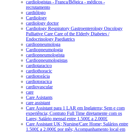
cardiologistas - França/Bélgica - médicos -
recrutamento
cardiólogo
Cardiology
cardiology doctor
Cardiology Respiratory Gastroenterology Oncology
Palliative Care Care of the Elderly Diabetes /
Endocrinology Paediatrics
cardiopneumologa
Cardiopneumologia
cardiopneumologista
Cardiopneumologistas
cardiotaracico
cardiothoracic
cardiotorácia
cardiotoracica
cardiovascular
care
Care Asistants
care assistant
Care Assistant para 1 LAR em Inglaterra; Sem e com
experiência; Contrato Full Time diretamente com os
Lares; Salário mensal entre 1.500£ a 2.000£
Care Assistant UK; Nursing/Care Home; Salários entre
1.500£ a 2.000£ por mês; Acompanhamento local em