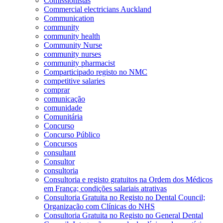
Comissionistas
Commercial electricians Auckland
Communication
community
community health
Community Nurse
community nurses
community pharmacist
Comparticipado registo no NMC
competitive salaries
comprar
comunicação
comunidade
Comunitária
Concurso
Concurso Público
Concursos
consultant
Consultor
consultoria
Consultoria e registo gratuitos na Ordem dos Médicos
em França; condições salariais atrativas
Consultoria Gratuita no Registo no Dental Council;
Organização com Clínicas do NHS
Consultoria Gratuita no Registo no General Dental