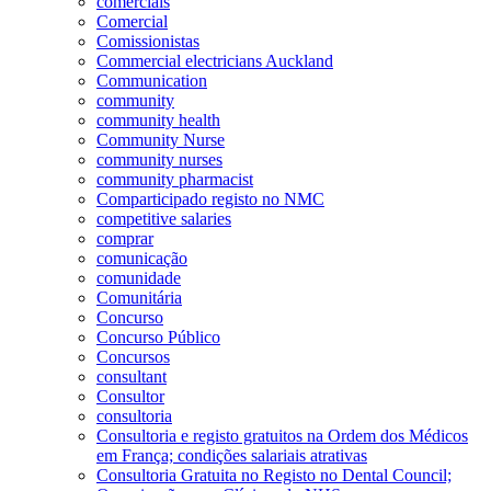
comerciais
Comercial
Comissionistas
Commercial electricians Auckland
Communication
community
community health
Community Nurse
community nurses
community pharmacist
Comparticipado registo no NMC
competitive salaries
comprar
comunicação
comunidade
Comunitária
Concurso
Concurso Público
Concursos
consultant
Consultor
consultoria
Consultoria e registo gratuitos na Ordem dos Médicos
em França; condições salariais atrativas
Consultoria Gratuita no Registo no Dental Council;