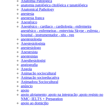
Anatomia Patológica
anatomia patológica citológica e tanatológica
Anatomical Pathology
anestesia
anestesia frança
Anestésico
Anestésico - cardiaco - cardiologia - enfermeira
anestésico - enfermeiras - entrevista Skype - esfrega -
hospital - instrumentador - nhs - rgn
anestesiologia
Anestesiologista
anestesiologo
Anestesista
anestesistas
Anesthesiologist
angiografia
Angola
Animação sociocultural
Animação socioeducativa
Animadora Sociocultural
anúncio
apoio
apoio alojamento; apoio na integração; apoio registo no
NMC; IELTS + Preparation
apoio ao domicilio