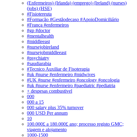
(Enfermeiros) (Irlanda) (emprego) (Ireland) (nurses)
(jobs) (HSE)
#Fisiotereuta
#Formação #Gestãodecaso #ApoioDomiciliário
#França #enfermeiros
#gp #doctor
#mentalhealth
#middleeast
#nursejobireland
#nursejobmiddleeast
#psychiatry
#saudiarabia
#Tecnico Auxiliar de Fisoterapia
#uk #nurse #enfermeiro #midwives
#UK #nurse #enfermeiro #oncology #oncologia
#uk #nurse #enfermeiro #paediatric #pediatria
+ despesas combustivel
000
000 a 15
000 salary plus 35% turnover
000 USD Per annum
10
100.000£ a 180.000£ ano; processo registo GMC;
viagem e alojamento
1000-1500