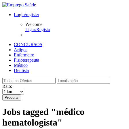
Login/register
Welcome
Ligar/Registo
CONCURSOS
Artigos
Enfermeiro
Fisioterapeuta
Médico
Dentista
Raio:
Procurar
Jobs tagged "médico
hematologista"