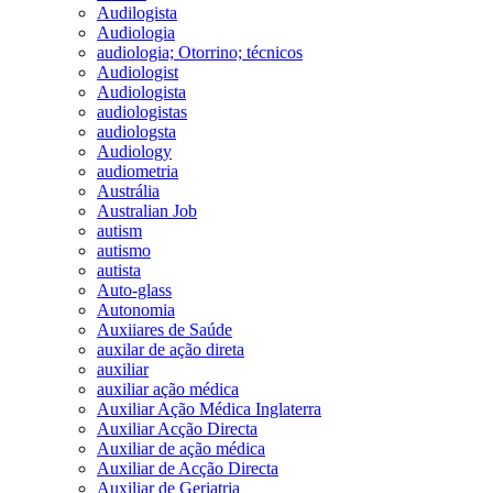
Audilogista
Audiologia
audiologia; Otorrino; técnicos
Audiologist
Audiologista
audiologistas
audiologsta
Audiology
audiometria
Austrália
Australian Job
autism
autismo
autista
Auto-glass
Autonomia
Auxiiares de Saúde
auxilar de ação direta
auxiliar
auxiliar ação médica
Auxiliar Ação Médica Inglaterra
Auxiliar Acção Directa
Auxiliar de ação médica
Auxiliar de Acção Directa
Auxiliar de Geriatria