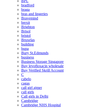
BPL
bradford
braga
bras and lingeries
Bravemind
brexit
Brighton
Brisol
bristol
Bruxelas
building
bupa
Bury St.Edmunds
business
Business Storage Singapore
Buy levofloxacin wholesale
Buy Verified Skrill Account
C
cabelo
cagas
call girl ajmer
call girls
Call girls in Delhi
Cambridge
Cambridge NHS Hospital