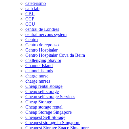
cateterismo
cath lab
CBL
CCP
CCU
central de Londres
central nervous system
Centro
Centro de repouso
Centro Hospitalar
Centro Hospitalar Cova da Beira
challenging bhavior
Channel Island
channel islands
charge nurse
charge nurses
Cheap rental storage
Cheap self storage
Cheap self storage Services
Cheap Storage
Cheap storage rental
Cheap Storage Singapore
Cheapest Self Storage
Cheapest storage in Singapore
Cheapest Storage Space Singapore