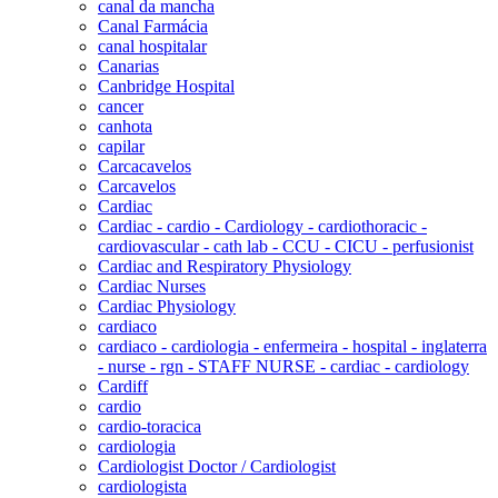
canal da mancha
Canal Farmácia
canal hospitalar
Canarias
Canbridge Hospital
cancer
canhota
capilar
Carcacavelos
Carcavelos
Cardiac
Cardiac - cardio - Cardiology - cardiothoracic -
cardiovascular - cath lab - CCU - CICU - perfusionist
Cardiac and Respiratory Physiology
Cardiac Nurses
Cardiac Physiology
cardiaco
cardiaco - cardiologia - enfermeira - hospital - inglaterra
- nurse - rgn - STAFF NURSE - cardiac - cardiology
Cardiff
cardio
cardio-toracica
cardiologia
Cardiologist Doctor / Cardiologist
cardiologista