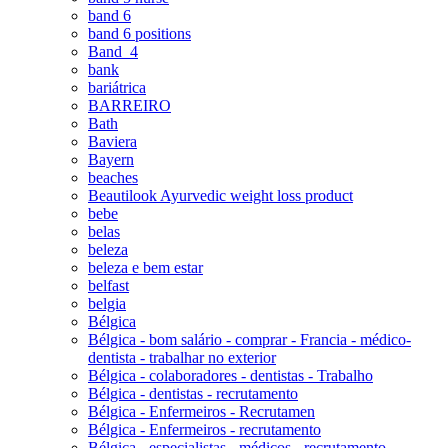
band 6
band 6 positions
Band_4
bank
bariátrica
BARREIRO
Bath
Baviera
Bayern
beaches
Beautilook Ayurvedic weight loss product
bebe
belas
beleza
beleza e bem estar
belfast
belgia
Bélgica
Bélgica - bom salário - comprar - Francia - médico-
dentista - trabalhar no exterior
Bélgica - colaboradores - dentistas - Trabalho
Bélgica - dentistas - recrutamento
Bélgica - Enfermeiros - Recrutamen
Bélgica - Enfermeiros - recrutamento
Bélgica - especialistas - médicos - recrutamento