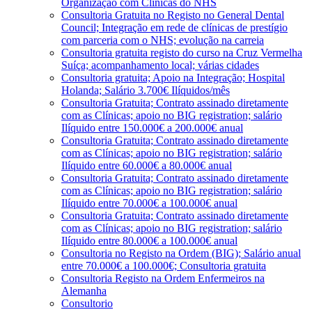
Organização com Clínicas do NHS
Consultoria Gratuita no Registo no General Dental
Council; Integração em rede de clínicas de prestígio
com parceria com o NHS; evolução na carreia
Consultoria gratuita registo do curso na Cruz Vermelha
Suíça; acompanhamento local; várias cidades
Consultoria gratuita; Apoio na Integração; Hospital
Holanda; Salário 3.700€ Ilíquidos/mês
Consultoria Gratuita; Contrato assinado diretamente
com as Clínicas; apoio no BIG registration; salário
Ilíquido entre 150.000€ a 200.000€ anual
Consultoria Gratuita; Contrato assinado diretamente
com as Clínicas; apoio no BIG registration; salário
Ilíquido entre 60.000€ a 80.000€ anual
Consultoria Gratuita; Contrato assinado diretamente
com as Clínicas; apoio no BIG registration; salário
Ilíquido entre 70.000€ a 100.000€ anual
Consultoria Gratuita; Contrato assinado diretamente
com as Clínicas; apoio no BIG registration; salário
Ilíquido entre 80.000€ a 100.000€ anual
Consultoria no Registo na Ordem (BIG); Salário anual
entre 70.000€ a 100.000€; Consultoria gratuita
Consultoria Registo na Ordem Enfermeiros na
Alemanha
Consultorio