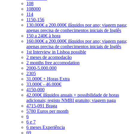
108
108000
114
1150-156
130.000€ a 200.000€ ilíquidos por ano; viagem paga;
apenas precisa de conhecimentos iniciais de Inglês
150 a 240€ à hora
160.000€ a 200.000€ ilíquidos por ano; viagem paga;
apenas precisa de conhecimentos iniciais de Inglês
1st Interview in Lisboa possible
2 meses de acomodação
2 months free accomodation
2000-5.000.000
2305
31.000€ + Horas Extra
33.000€ - 46.000€
4150-000
42.000€ ilíquidos anuais + possibilidade de horas
adicionais; registo NMBI gratuito; viagem paga
4715-091 Braga
5780 Euros per month
6
6 e 7
6 meses Experiência
69