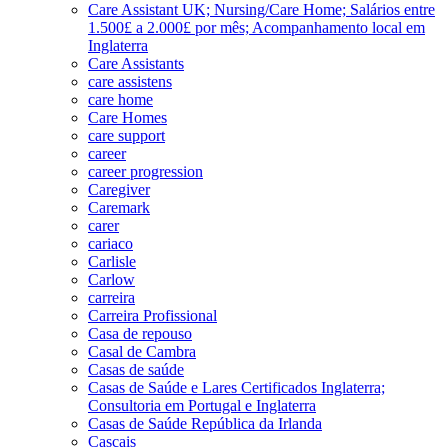
Care Assistant UK; Nursing/Care Home; Salários entre
1.500£ a 2.000£ por mês; Acompanhamento local em
Inglaterra
Care Assistants
care assistens
care home
Care Homes
care support
career
career progression
Caregiver
Caremark
carer
cariaco
Carlisle
Carlow
carreira
Carreira Profissional
Casa de repouso
Casal de Cambra
Casas de saúde
Casas de Saúde e Lares Certificados Inglaterra;
Consultoria em Portugal e Inglaterra
Casas de Saúde República da Irlanda
Cascais