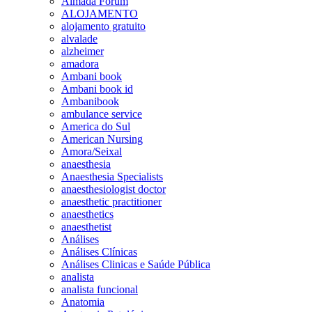
Almada Forum
ALOJAMENTO
alojamento gratuito
alvalade
alzheimer
amadora
Ambani book
Ambani book id
Ambanibook
ambulance service
America do Sul
American Nursing
Amora/Seixal
anaesthesia
Anaesthesia Specialists
anaesthesiologist doctor
anaesthetic practitioner
anaesthetics
anaesthetist
Análises
Análises Clínicas
Análises Clinicas e Saúde Pública
analista
analista funcional
Anatomia