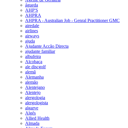
águeda
AHP'S
AHPRA
AHPRA - Australian Job - Genral Practitioner GMC
airedale
airlines
airways
ajuda
Ajudante Acção Directa
ajudante familiar
albufeira
Alcobaça
ale discgolf
alemã
Alemanha
alemão
Alentejano
Alentejo
alergologia
alergologista
algarve
Algés
Allied Health
Almada