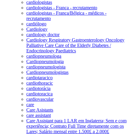
cardiologistas
cardiologistas - França - recrutamento
cardiologistas - França/Bélgica - médicos -
recrutamento
cardiólogo
Cardiology
cardiology doctor
Cardiology Respiratory Gastroenterology Oncology
Palliative Care Care of the Elderly Diabetes /
Endocrinology Paediatrics
cardiopneumologa
Cardiopneumologia
cardiopneumologista
Cardiopneumologistas
cardiotaracico
cardiothoracic
cardiotorácia
cardiotoracica
cardiovascular
care
Care Asistants
care assistant
Care Assistant para 1 LAR em Inglaterra; Sem e com
experiência; Contrato Full Time diretamente com os
Lares; Salário mensal entre 1.500£ a 2.000£