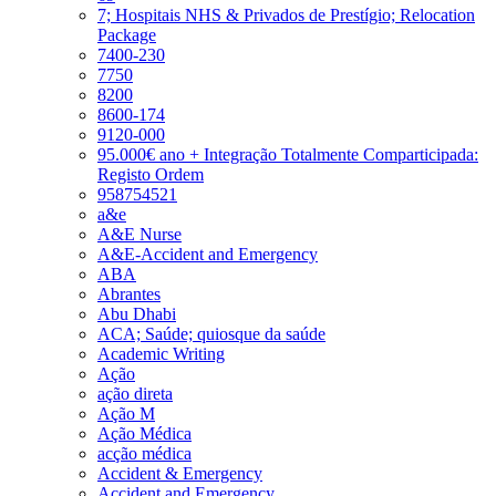
7; Hospitais NHS & Privados de Prestígio; Relocation
Package
7400-230
7750
8200
8600-174
9120-000
95.000€ ano + Integração Totalmente Comparticipada:
Registo Ordem
958754521
a&e
A&E Nurse
A&E-Accident and Emergency
ABA
Abrantes
Abu Dhabi
ACA; Saúde; quiosque da saúde
Academic Writing
Ação
ação direta
Ação M
Ação Médica
acção médica
Accident & Emergency
Accident and Emergency