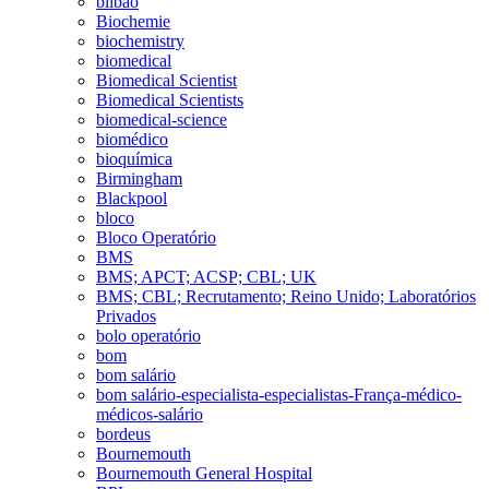
bilbao
Biochemie
biochemistry
biomedical
Biomedical Scientist
Biomedical Scientists
biomedical-science
biomédico
bioquímica
Birmingham
Blackpool
bloco
Bloco Operatório
BMS
BMS; APCT; ACSP; CBL; UK
BMS; CBL; Recrutamento; Reino Unido; Laboratórios
Privados
bolo operatório
bom
bom salário
bom salário-especialista-especialistas-França-médico-
médicos-salário
bordeus
Bournemouth
Bournemouth General Hospital