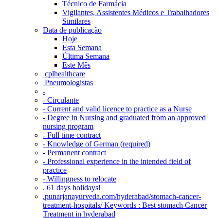
Técnico de Farmácia
Vigilantes, Assistentes Médicos e Trabalhadores
Similares
Data de publicação
Hoje
Esta Semana
Última Semana
Este Mês
‎ cplhealthcare‬
Pneumologistas
-
- Circulante
- Current and valid licence to practice as a Nurse
- Degree in Nursing and graduated from an approved
nursing program
- Full time contract
- Knowledge of German (required)
- Permanent contract
- Professional experience in the intended field of
practice
- Willingness to relocate
. 61 days holidays!
.punarjanayurveda.com/hyderabad/stomach-cancer-
treatment-hospitals/ Keywords : Best stomach Cancer
Treatment in hyderabad