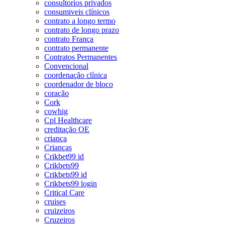
consultorios privados
consumiveis clínicos
contrato a longo termo
contrato de longo prazo
contrato França
contrato permanente
Contratos Permanentes
Convencional
coordenação clínica
coordenador de bloco
coração
Cork
cowhig
Cpl Healthcare
creditação OE
criança
Crianças
Crikbet99 id
Crikbets99
Crikbets99 id
Crikbets99 login
Critical Care
cruises
cruizeiros
Cruzeiros