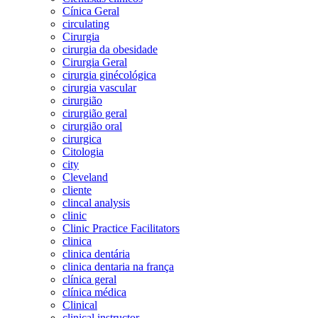
Cínica Geral
circulating
Cirurgia
cirurgia da obesidade
Cirurgia Geral
cirurgia ginécológica
cirurgia vascular
cirurgião
cirurgião geral
cirurgião oral
cirurgica
Citologia
city
Cleveland
cliente
clincal analysis
clinic
Clinic Practice Facilitators
clinica
clinica dentária
clinica dentaria na frança
clínica geral
clínica médica
Clinical
clinical instructor