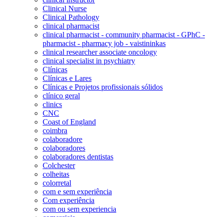
Clinical Nurse
Clinical Pathology
clinical pharmacist
clinical pharmacist - community pharmacist - GPhC -
pharmacist - pharmacy job - vaistininkas
clinical researcher associate oncology
clinical specialist in psychiatry
Clínicas
Clínicas e Lares
Clínicas e Projetos profissionais sólidos
clínico geral
clinics
CNC
Coast of England
coimbra
colaboradore
colaboradores
colaboradores dentistas
Colchester
colheitas
colorretal
com e sem experiência
Com experiência
com ou sem experiencia