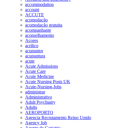
accommodation
account
ACCUTE
acomodação
acomodação gratuita
acompanhante
aconselhamento
Açores
acrilico
acupuntor
acupuntura
acute
Acute Admissions
Acute Care
Acute Medicine
Acute Nursing Posts UK
Acute-Nursing-Jobs
administrar
Administrativo
Adult Psychiatry
Adults
AEROPORTO
Agencia Recrutamento Reino Unido
Agency Job
Agente de Geriatria