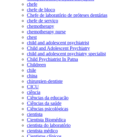
chefe
chefe de bloco
Chefe de laboratório de próteses dentárias
chefe de serviço
chemotherapy
chemotherapy nurse
chest
child and adolescent psychiatrist
Child and Adolescent Psychiatry
child and adolescent psychiatry specialist
Child Psychiatrist In Patna
Childreen
chile
china
chirurgien-dentiste
CICU
ciência
Ciências da educação
Ciências da saúde
Ciências psicológicas
cientista
Cientista Biomédica
cientista do laboratório
cientista médico
Cientistas clínicos