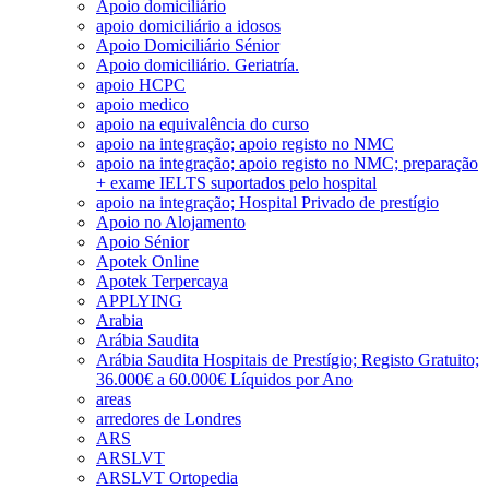
Apoio domiciliário
apoio domiciliário a idosos
Apoio Domiciliário Sénior
Apoio domiciliário. Geriatría.
apoio HCPC
apoio medico
apoio na equivalência do curso
apoio na integração; apoio registo no NMC
apoio na integração; apoio registo no NMC; preparação
+ exame IELTS suportados pelo hospital
apoio na integração; Hospital Privado de prestígio
Apoio no Alojamento
Apoio Sénior
Apotek Online
Apotek Terpercaya
APPLYING
Arabia
Arábia Saudita
Arábia Saudita Hospitais de Prestígio; Registo Gratuito;
36.000€ a 60.000€ Líquidos por Ano
areas
arredores de Londres
ARS
ARSLVT
ARSLVT Ortopedia