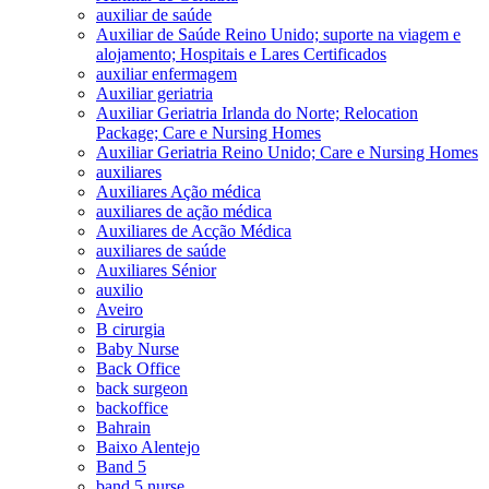
auxiliar de saúde
Auxiliar de Saúde Reino Unido; suporte na viagem e
alojamento; Hospitais e Lares Certificados
auxiliar enfermagem
Auxiliar geriatria
Auxiliar Geriatria Irlanda do Norte; Relocation
Package; Care e Nursing Homes
Auxiliar Geriatria Reino Unido; Care e Nursing Homes
auxiliares
Auxiliares Ação médica
auxiliares de ação médica
Auxiliares de Acção Médica
auxiliares de saúde
Auxiliares Sénior
auxilio
Aveiro
B cirurgia
Baby Nurse
Back Office
back surgeon
backoffice
Bahrain
Baixo Alentejo
Band 5
band 5 nurse