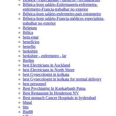
Bélgica-bom salário-Enfermagem-enfermeira-
enfermeiro-Francia-trabalhar no exterior
Bélgica-bom salário-enfermeiro-país estrangeiro
Bélgica-bom salário-Francia-médicos especialista-
trabalhar no exterior
Belgium
Bélica
bem-estar
benefícios
benefits
berkshire
berkshire - enfermeiro - lar
Berlim
best Electricians in Auckland
best Electricians in North Shore
best Gynecologist in kolkata
best Gynecologist in kolkata for normal delivery
best personnel
Best Psychiatrist In Kankarbagh Patna
Best Restaurant In Henderson NV
Best stomach Cancer Hospitals in hyderabad
bhpal
bhs
Big88