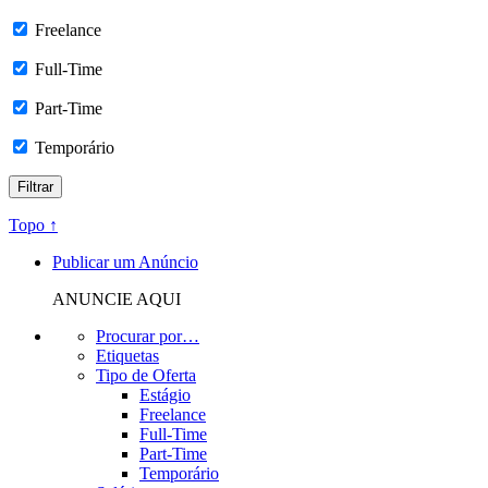
Freelance
Full-Time
Part-Time
Temporário
Topo ↑
Publicar um Anúncio
ANUNCIE AQUI
Procurar por…
Etiquetas
Tipo de Oferta
Estágio
Freelance
Full-Time
Part-Time
Temporário