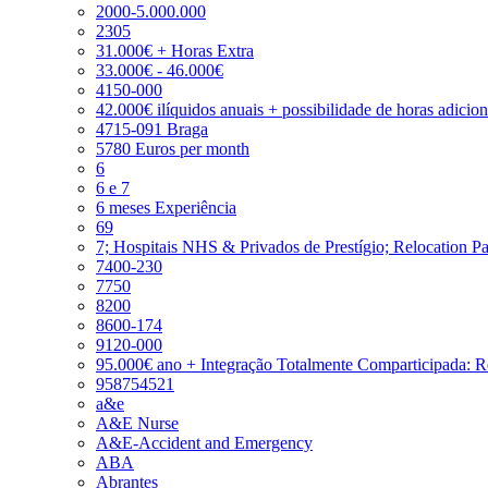
2000-5.000.000
2305
31.000€ + Horas Extra
33.000€ - 46.000€
4150-000
42.000€ ilíquidos anuais + possibilidade de horas adicio
4715-091 Braga
5780 Euros per month
6
6 e 7
6 meses Experiência
69
7; Hospitais NHS & Privados de Prestígio; Relocation P
7400-230
7750
8200
8600-174
9120-000
95.000€ ano + Integração Totalmente Comparticipada: 
958754521
a&e
A&E Nurse
A&E-Accident and Emergency
ABA
Abrantes