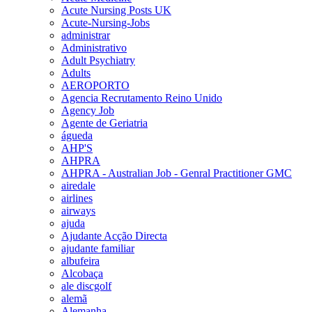
Acute Nursing Posts UK
Acute-Nursing-Jobs
administrar
Administrativo
Adult Psychiatry
Adults
AEROPORTO
Agencia Recrutamento Reino Unido
Agency Job
Agente de Geriatria
águeda
AHP'S
AHPRA
AHPRA - Australian Job - Genral Practitioner GMC
airedale
airlines
airways
ajuda
Ajudante Acção Directa
ajudante familiar
albufeira
Alcobaça
ale discgolf
alemã
Alemanha