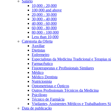
Salário
10,000 - 20,000
100,000 and above
20,000 - 30,000
30,000 - 40,000
40,000 - 60,000
60,000 - 80,000
80,000 - 100,000
Less than 10,000
Categoria da Oferta
Auxiliar
Dietistas
Enfermeiro
Especialistas da Medicina Tradicional e Terapias 
Farmacêutico
Fisioterapeutas e Profissionais Similares
Médico
Médico Dentista
Nutricionista
Optometristas e Ópticos
Outros Profissionais Técnicos da Medicina
Psicólogo
Técnico de Farmácia
Vigilantes, Assistentes Médicos e Trabalhadores Si
Data de publicação