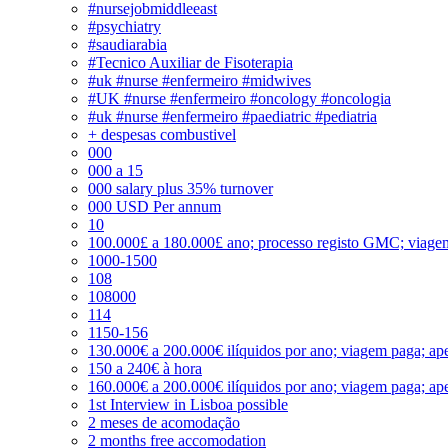
#nursejobmiddleeast
#psychiatry
#saudiarabia
#Tecnico Auxiliar de Fisoterapia
#uk #nurse #enfermeiro #midwives
#UK #nurse #enfermeiro #oncology #oncologia
#uk #nurse #enfermeiro #paediatric #pediatria
+ despesas combustivel
000
000 a 15
000 salary plus 35% turnover
000 USD Per annum
10
100.000£ a 180.000£ ano; processo registo GMC; viage
1000-1500
108
108000
114
1150-156
130.000€ a 200.000€ ilíquidos por ano; viagem paga; ape
150 a 240€ à hora
160.000€ a 200.000€ ilíquidos por ano; viagem paga; ape
1st Interview in Lisboa possible
2 meses de acomodação
2 months free accomodation