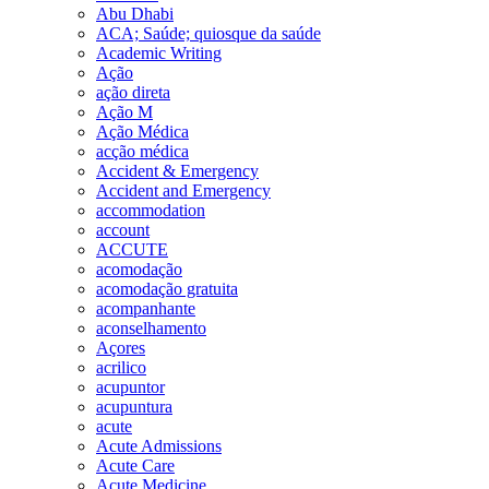
Abu Dhabi
ACA; Saúde; quiosque da saúde
Academic Writing
Ação
ação direta
Ação M
Ação Médica
acção médica
Accident & Emergency
Accident and Emergency
accommodation
account
ACCUTE
acomodação
acomodação gratuita
acompanhante
aconselhamento
Açores
acrilico
acupuntor
acupuntura
acute
Acute Admissions
Acute Care
Acute Medicine