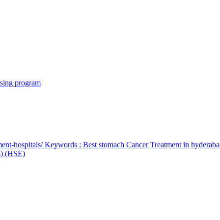
rsing program
ent-hospitals/ Keywords : Best stomach Cancer Treatment in hyderab
bs) (HSE)