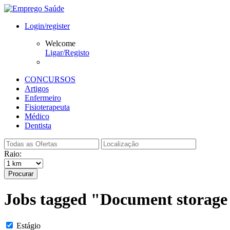
Login/register
Welcome
Ligar/Registo
CONCURSOS
Artigos
Enfermeiro
Fisioterapeuta
Médico
Dentista
Raio:
Procurar
Jobs tagged "Document storage 
Estágio