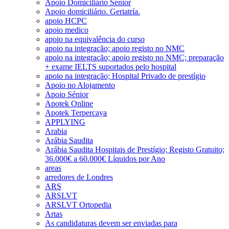
Apoio Domiciliário Sénior
Apoio domiciliário. Geriatría.
apoio HCPC
apoio medico
apoio na equivalência do curso
apoio na integração; apoio registo no NMC
apoio na integração; apoio registo no NMC; preparação
+ exame IELTS suportados pelo hospital
apoio na integração; Hospital Privado de prestígio
Apoio no Alojamento
Apoio Sénior
Apotek Online
Apotek Terpercaya
APPLYING
Arabia
Arábia Saudita
Arábia Saudita Hospitais de Prestígio; Registo Gratuito;
36.000€ a 60.000€ Líquidos por Ano
areas
arredores de Londres
ARS
ARSLVT
ARSLVT Ortopedia
Artas
As candidaturas devem ser enviadas para