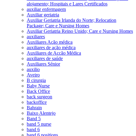
alojamento; Hospitais e Lares Certificados
auxiliar enfermagem
Auxiliar geriatria
Auxiliar Geriatria Irlanda do Norte; Relocation
Package; Care e Nursing Homes
Auxiliar Geriatria Reino Unido; Care e Nursing Homes
auxiliares
Auxiliares Ação médica
auxiliares de ação médica
Auxiliares de Acção Médica
auxiliares de saúde
Auxiliares Sénior
auxilio
Aveiro
B cirurgia
Baby Nurse
Back Office
back surgeon
backoffice
Bahrain
Baixo Alentejo
Band 5
band 5 nurse
band 6
band 6 positions