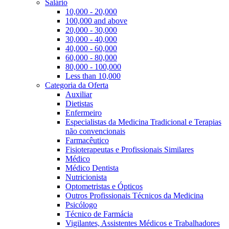
Salário
10,000 - 20,000
100,000 and above
20,000 - 30,000
30,000 - 40,000
40,000 - 60,000
60,000 - 80,000
80,000 - 100,000
Less than 10,000
Categoria da Oferta
Auxiliar
Dietistas
Enfermeiro
Especialistas da Medicina Tradicional e Terapias
não convencionais
Farmacêutico
Fisioterapeutas e Profissionais Similares
Médico
Médico Dentista
Nutricionista
Optometristas e Ópticos
Outros Profissionais Técnicos da Medicina
Psicólogo
Técnico de Farmácia
Vigilantes, Assistentes Médicos e Trabalhadores