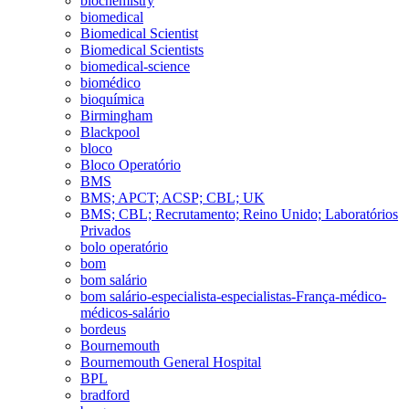
biochemistry
biomedical
Biomedical Scientist
Biomedical Scientists
biomedical-science
biomédico
bioquímica
Birmingham
Blackpool
bloco
Bloco Operatório
BMS
BMS; APCT; ACSP; CBL; UK
BMS; CBL; Recrutamento; Reino Unido; Laboratórios
Privados
bolo operatório
bom
bom salário
bom salário-especialista-especialistas-França-médico-
médicos-salário
bordeus
Bournemouth
Bournemouth General Hospital
BPL
bradford