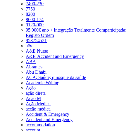
7400-230
7750
8200
8600-174
9120-000
95.000€ ano + Integração Totalmente Comparticipada:
Registo Ordem
958754521
a&e
A&E Nurse
A&E-Accident and Emergency
ABA
Abrantes
Abu Dhabi
ACA; Saúde; quiosque da saúde
Academic Writing
Ação
ação direta
Ação M
Ação Médica
acção médica
Accident & Emergency
Accident and Emergency
accommodation
account