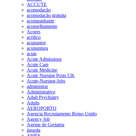
ACCUTE
acomodação
acomodação gratuita
acompanhante
aconselhamento
Açores
acrilico
acupuntor
acupuntura
acute
Acute Admissions
Acute Care
Acute Medicine
Acute Nursing Posts UK
Acute-Nursing-Jobs
administrar
Administrativo
Adult Psychiatry
Adults
AEROPORTO
Agencia Recrutamento Reino Unido
Agency Job
Agente de Geriatria
águeda
AHP'S