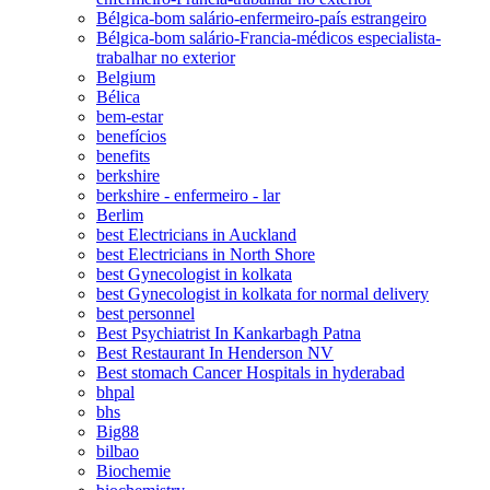
Bélgica-bom salário-enfermeiro-país estrangeiro
Bélgica-bom salário-Francia-médicos especialista-
trabalhar no exterior
Belgium
Bélica
bem-estar
benefícios
benefits
berkshire
berkshire - enfermeiro - lar
Berlim
best Electricians in Auckland
best Electricians in North Shore
best Gynecologist in kolkata
best Gynecologist in kolkata for normal delivery
best personnel
Best Psychiatrist In Kankarbagh Patna
Best Restaurant In Henderson NV
Best stomach Cancer Hospitals in hyderabad
bhpal
bhs
Big88
bilbao
Biochemie