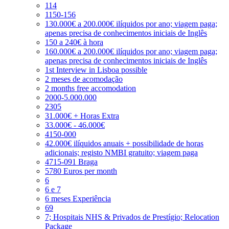
114
1150-156
130.000€ a 200.000€ ilíquidos por ano; viagem paga;
apenas precisa de conhecimentos iniciais de Inglês
150 a 240€ à hora
160.000€ a 200.000€ ilíquidos por ano; viagem paga;
apenas precisa de conhecimentos iniciais de Inglês
1st Interview in Lisboa possible
2 meses de acomodação
2 months free accomodation
2000-5.000.000
2305
31.000€ + Horas Extra
33.000€ - 46.000€
4150-000
42.000€ ilíquidos anuais + possibilidade de horas
adicionais; registo NMBI gratuito; viagem paga
4715-091 Braga
5780 Euros per month
6
6 e 7
6 meses Experiência
69
7; Hospitais NHS & Privados de Prestígio; Relocation
Package