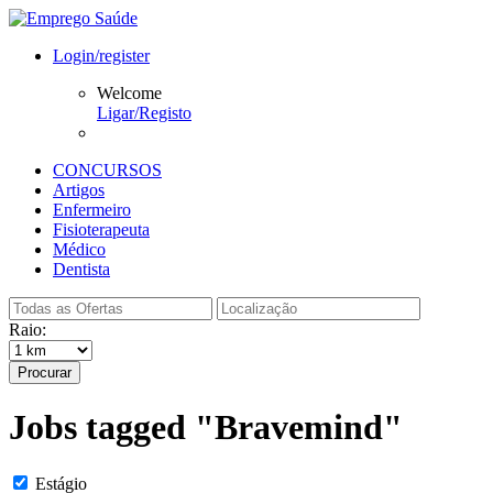
Login/register
Welcome
Ligar/Registo
CONCURSOS
Artigos
Enfermeiro
Fisioterapeuta
Médico
Dentista
Raio:
Procurar
Jobs tagged "Bravemind"
Estágio