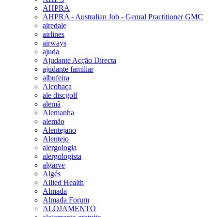
AHPRA
AHPRA - Australian Job - Genral Practitioner GMC
airedale
airlines
airways
ajuda
Ajudante Acção Directa
ajudante familiar
albufeira
Alcobaça
ale discgolf
alemã
Alemanha
alemão
Alentejano
Alentejo
alergologia
alergologista
algarve
Algés
Allied Health
Almada
Almada Forum
ALOJAMENTO