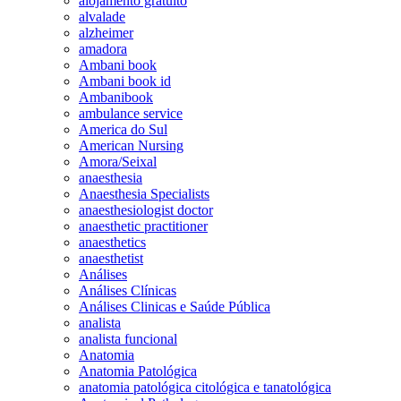
alojamento gratuito
alvalade
alzheimer
amadora
Ambani book
Ambani book id
Ambanibook
ambulance service
America do Sul
American Nursing
Amora/Seixal
anaesthesia
Anaesthesia Specialists
anaesthesiologist doctor
anaesthetic practitioner
anaesthetics
anaesthetist
Análises
Análises Clínicas
Análises Clinicas e Saúde Pública
analista
analista funcional
Anatomia
Anatomia Patológica
anatomia patológica citológica e tanatológica