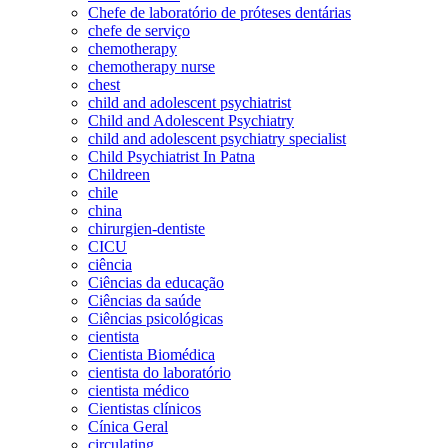
Chefe de laboratório de próteses dentárias
chefe de serviço
chemotherapy
chemotherapy nurse
chest
child and adolescent psychiatrist
Child and Adolescent Psychiatry
child and adolescent psychiatry specialist
Child Psychiatrist In Patna
Childreen
chile
china
chirurgien-dentiste
CICU
ciência
Ciências da educação
Ciências da saúde
Ciências psicológicas
cientista
Cientista Biomédica
cientista do laboratório
cientista médico
Cientistas clínicos
Cínica Geral
circulating