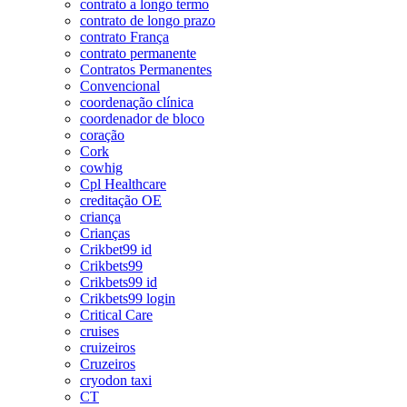
contrato a longo termo
contrato de longo prazo
contrato França
contrato permanente
Contratos Permanentes
Convencional
coordenação clínica
coordenador de bloco
coração
Cork
cowhig
Cpl Healthcare
creditação OE
criança
Crianças
Crikbet99 id
Crikbets99
Crikbets99 id
Crikbets99 login
Critical Care
cruises
cruizeiros
Cruzeiros
cryodon taxi
CT