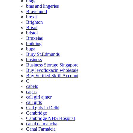
braga
bras and lingeries
Bravemind
brexit
Brighton
Brisol
bristol
Bruxelas
building
bupa
Bury St.Edmunds
business
Business Storage Singapore
Buy levofloxacin wholesale
Buy Verified Skrill Account
C
cabelo
cagas
call girl ajmer
call girls
Call girls in Delhi
Cambridge
Cambridge NHS Hospital
canal da mancha
Canal Farmácia