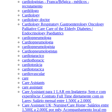
cardiologistas - França/Bélgica - médicos -
recrutamento
cardiólogo
Cardiology
cardiology doctor
Cardiology Respiratory Gastroenterology Oncology
Palliative Care Care of the Elderly Diabetes /
Endocrinology Paediatrics
cardiopneumologa
Cardiopneumologia
cardiopneumologista
Cardiopneumologistas
cardiotaracico
cardiothoracic
cardiotorácia
cardiotoracica
cardiovascular
care
Care Asistants
care assistant
Care Assistant para 1 LAR em Inglaterra; Sem e com
experiência; Contrato Full Time diretamente com os
Lares; Salário mensal entre 1.500£ a 2.000£
Care Assistant UK; Nursing/Care Home; Salários entre
1.500£ a 2.000£ por mês; Acompanhamento local em