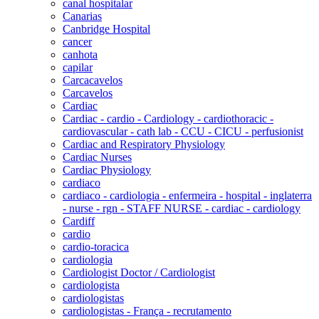
canal hospitalar
Canarias
Canbridge Hospital
cancer
canhota
capilar
Carcacavelos
Carcavelos
Cardiac
Cardiac - cardio - Cardiology - cardiothoracic -
cardiovascular - cath lab - CCU - CICU - perfusionist
Cardiac and Respiratory Physiology
Cardiac Nurses
Cardiac Physiology
cardiaco
cardiaco - cardiologia - enfermeira - hospital - inglaterra
- nurse - rgn - STAFF NURSE - cardiac - cardiology
Cardiff
cardio
cardio-toracica
cardiologia
Cardiologist Doctor / Cardiologist
cardiologista
cardiologistas
cardiologistas - França - recrutamento