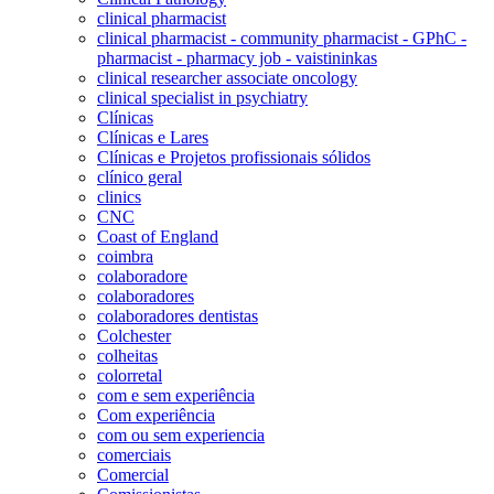
clinical pharmacist
clinical pharmacist - community pharmacist - GPhC -
pharmacist - pharmacy job - vaistininkas
clinical researcher associate oncology
clinical specialist in psychiatry
Clínicas
Clínicas e Lares
Clínicas e Projetos profissionais sólidos
clínico geral
clinics
CNC
Coast of England
coimbra
colaboradore
colaboradores
colaboradores dentistas
Colchester
colheitas
colorretal
com e sem experiência
Com experiência
com ou sem experiencia
comerciais
Comercial