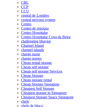
CBL
CCP
CCU
central de Londres
central nervous system
Centro
Centro de repouso
Centro Hospitalar
Centro Hospitalar Cova da Beira
challenging bhavior
Channel Island
channel islands
charge nurse
charge nurses
Cheap rental storage
Cheap self storage
Cheap self storage Services
Cheap Storage
Cheap storage rental
Cheap Storage Singapore
Cheapest Self Storage
Cheapest storage in Singapore
Cheapest Storage Space Singapore
chefe
chefe de bloco