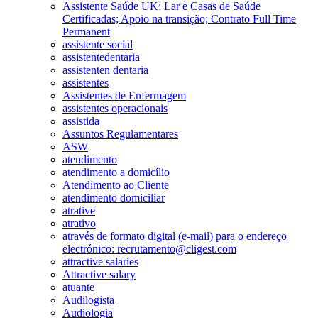
Assistente Saúde UK; Lar e Casas de Saúde
Certificadas; Apoio na transição; Contrato Full Time
Permanent
assistente social
assistentedentaria
assistenten dentaria
assistentes
Assistentes de Enfermagem
assistentes operacionais
assistida
Assuntos Regulamentares
ASW
atendimento
atendimento a domicílio
Atendimento ao Cliente
atendimento domiciliar
atrative
atrativo
através de formato digital (e-mail) para o endereço
electrónico: recrutamento@cligest.com
attractive salaries
Attractive salary
atuante
Audilogista
Audiologia