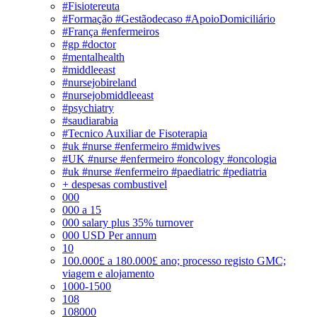
#Fisiotereuta
#Formação #Gestãodecaso #ApoioDomiciliário
#França #enfermeiros
#gp #doctor
#mentalhealth
#middleeast
#nursejobireland
#nursejobmiddleeast
#psychiatry
#saudiarabia
#Tecnico Auxiliar de Fisoterapia
#uk #nurse #enfermeiro #midwives
#UK #nurse #enfermeiro #oncology #oncologia
#uk #nurse #enfermeiro #paediatric #pediatria
+ despesas combustivel
000
000 a 15
000 salary plus 35% turnover
000 USD Per annum
10
100.000£ a 180.000£ ano; processo registo GMC;
viagem e alojamento
1000-1500
108
108000