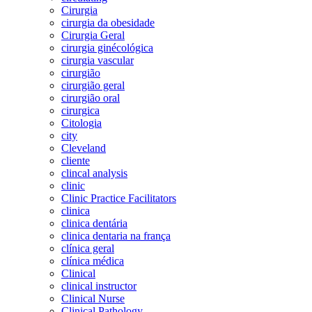
Cirurgia
cirurgia da obesidade
Cirurgia Geral
cirurgia ginécológica
cirurgia vascular
cirurgião
cirurgião geral
cirurgião oral
cirurgica
Citologia
city
Cleveland
cliente
clincal analysis
clinic
Clinic Practice Facilitators
clinica
clinica dentária
clinica dentaria na frança
clínica geral
clínica médica
Clinical
clinical instructor
Clinical Nurse
Clinical Pathology