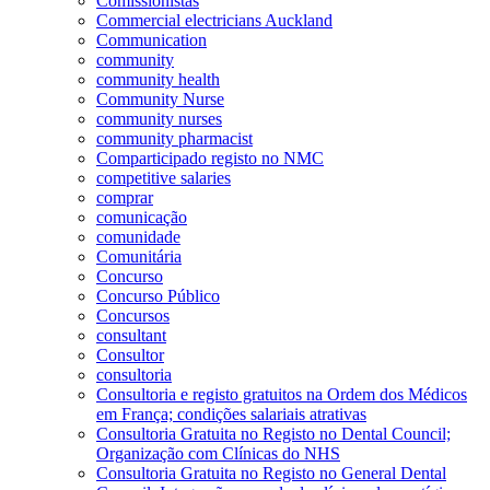
Comissionistas
Commercial electricians Auckland
Communication
community
community health
Community Nurse
community nurses
community pharmacist
Comparticipado registo no NMC
competitive salaries
comprar
comunicação
comunidade
Comunitária
Concurso
Concurso Público
Concursos
consultant
Consultor
consultoria
Consultoria e registo gratuitos na Ordem dos Médicos
em França; condições salariais atrativas
Consultoria Gratuita no Registo no Dental Council;
Organização com Clínicas do NHS
Consultoria Gratuita no Registo no General Dental