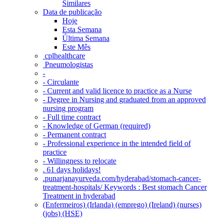
Similares
Data de publicação
Hoje
Esta Semana
Última Semana
Este Mês
‎ cplhealthcare‬
Pneumologistas
-
- Circulante
- Current and valid licence to practice as a Nurse
- Degree in Nursing and graduated from an approved
nursing program
- Full time contract
- Knowledge of German (required)
- Permanent contract
- Professional experience in the intended field of
practice
- Willingness to relocate
. 61 days holidays!
.punarjanayurveda.com/hyderabad/stomach-cancer-
treatment-hospitals/ Keywords : Best stomach Cancer
Treatment in hyderabad
(Enfermeiros) (Irlanda) (emprego) (Ireland) (nurses)
(jobs) (HSE)