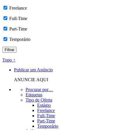
Freelance
Full-Time
Part-Time
Temporário
Topo ↑
Publicar um Anúncio
ANUNCIE AQUI
Procurar por…
Etiquetas
Tipo de Oferta
Estágio
Freelance
Full-Time
Part-Time
Temporário