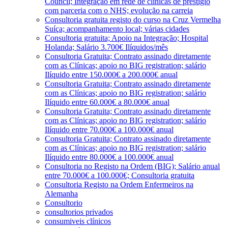
Council; Integração em rede de clínicas de prestígio
com parceria com o NHS; evolução na carreia
Consultoria gratuita registo do curso na Cruz Vermelha
Suíça; acompanhamento local; várias cidades
Consultoria gratuita; Apoio na Integração; Hospital
Holanda; Salário 3.700€ Ilíquidos/mês
Consultoria Gratuita; Contrato assinado diretamente
com as Clínicas; apoio no BIG registration; salário
Ilíquido entre 150.000€ a 200.000€ anual
Consultoria Gratuita; Contrato assinado diretamente
com as Clínicas; apoio no BIG registration; salário
Ilíquido entre 60.000€ a 80.000€ anual
Consultoria Gratuita; Contrato assinado diretamente
com as Clínicas; apoio no BIG registration; salário
Ilíquido entre 70.000€ a 100.000€ anual
Consultoria Gratuita; Contrato assinado diretamente
com as Clínicas; apoio no BIG registration; salário
Ilíquido entre 80.000€ a 100.000€ anual
Consultoria no Registo na Ordem (BIG); Salário anual
entre 70.000€ a 100.000€; Consultoria gratuita
Consultoria Registo na Ordem Enfermeiros na
Alemanha
Consultorio
consultorios privados
consumiveis clínicos