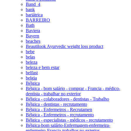
Band_4
bank
bariátrica
BARREIRO
Bath
Baviera
Bayern
beaches
Beautilook Ayurvedic weight loss product
bebe
belas
beleza
beleza e bem estar
belfast
belgia
Bélgica
Bélgica - bom salário - comprar - Francia - médico-
dentista - trabalhar no exterior
Bélgica - colaboradores - dentistas - Trabalho
Bélgica - dentistas - recrutamento
Bélgica - Enfermeiros - Recrutamen
Bélgica - Enfermeiros - recrutamento
Bélgica - especialistas - médicos - recrutamento
Bélgica-bom salário-Enfermagem-enfermeira-
enfermeiro-Francia-trabalhar no exterior