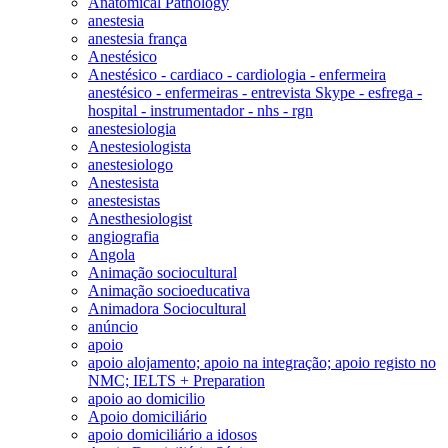
Anatomical Pathology
anestesia
anestesia frança
Anestésico
Anestésico - cardiaco - cardiologia - enfermeira
anestésico - enfermeiras - entrevista Skype - esfrega -
hospital - instrumentador - nhs - rgn
anestesiologia
Anestesiologista
anestesiologo
Anestesista
anestesistas
Anesthesiologist
angiografia
Angola
Animação sociocultural
Animação socioeducativa
Animadora Sociocultural
anúncio
apoio
apoio alojamento; apoio na integração; apoio registo no
NMC; IELTS + Preparation
apoio ao domicilio
Apoio domiciliário
apoio domiciliário a idosos