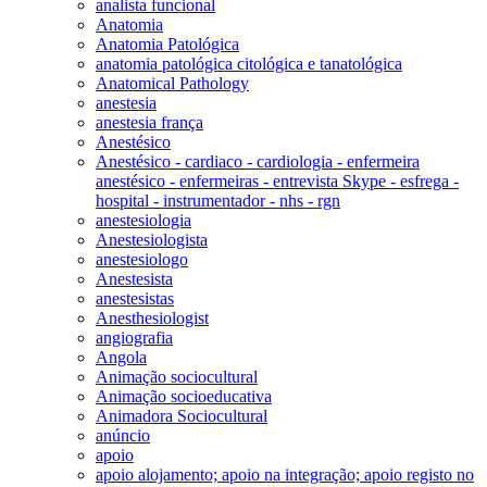
analista funcional
Anatomia
Anatomia Patológica
anatomia patológica citológica e tanatológica
Anatomical Pathology
anestesia
anestesia frança
Anestésico
Anestésico - cardiaco - cardiologia - enfermeira
anestésico - enfermeiras - entrevista Skype - esfrega -
hospital - instrumentador - nhs - rgn
anestesiologia
Anestesiologista
anestesiologo
Anestesista
anestesistas
Anesthesiologist
angiografia
Angola
Animação sociocultural
Animação socioeducativa
Animadora Sociocultural
anúncio
apoio
apoio alojamento; apoio na integração; apoio registo no