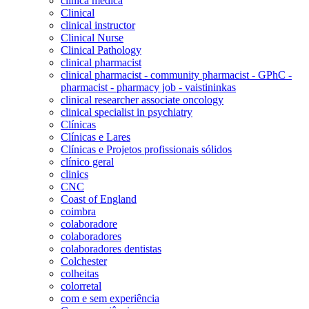
clínica médica
Clinical
clinical instructor
Clinical Nurse
Clinical Pathology
clinical pharmacist
clinical pharmacist - community pharmacist - GPhC -
pharmacist - pharmacy job - vaistininkas
clinical researcher associate oncology
clinical specialist in psychiatry
Clínicas
Clínicas e Lares
Clínicas e Projetos profissionais sólidos
clínico geral
clinics
CNC
Coast of England
coimbra
colaboradore
colaboradores
colaboradores dentistas
Colchester
colheitas
colorretal
com e sem experiência