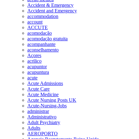
Accident & Emergency
Accident and Emergency
accommodation
account
ACCUTE
acomodação
acomodação gratuita
acompanhante
aconselhamento
Açores
acrilico
acupuntor
acupuntura
acute
Acute Admissions
Acute Care
Acute Medicine
Acute Nursing Posts UK
Acute-Nursing-Jobs
administrar
Administrativo
Adult Psychiatry
Adults
AEROPORTO