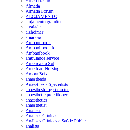
Allied Health
Almada
Almada Forum
ALOJAMENTO
alojamento gratuito
alvalade
alzheimer
amadora
Ambani book
Ambani book id
Ambanibook
ambulance service
America do Sul
American Nursing
Amora/Seixal
anaesthesia
Anaesthesia Specialists
anaesthesiologist doctor
anaesthetic practitioner
anaesthetics
anaesthetist
Análises
Análises Clínicas
Análises Clinicas e Saúde Pública
analista