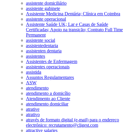
assistente domiciliário
assistente gabinete
Assistente Medicina Dentária; Clínica em Coimbra
assistente operacional
Assistente Saúde UK; Lar e Casas de Saúde
Certificadas; Apoio na transição; Contrato Full Time
Permanent
assistente social
assistentedentaria
assistenten dentaria
assistentes
Assistentes de Enfermagem
assistentes operacionais
assistida
Assuntos Regulamentares
ASW
atendimento
atendimento a domicílio
Atendimento ao Cliente
atendimento domiciliar
atrative
atrativo
através de formato digital (e-mail) para o endereço
electrónico: recrutamento@cligest.com
attractive salaries