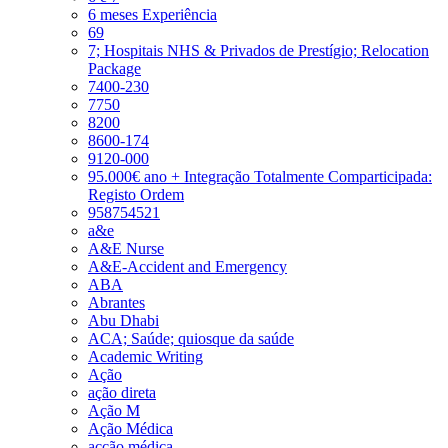
6 meses Experiência
69
7; Hospitais NHS & Privados de Prestígio; Relocation
Package
7400-230
7750
8200
8600-174
9120-000
95.000€ ano + Integração Totalmente Comparticipada:
Registo Ordem
958754521
a&e
A&E Nurse
A&E-Accident and Emergency
ABA
Abrantes
Abu Dhabi
ACA; Saúde; quiosque da saúde
Academic Writing
Ação
ação direta
Ação M
Ação Médica
acção médica