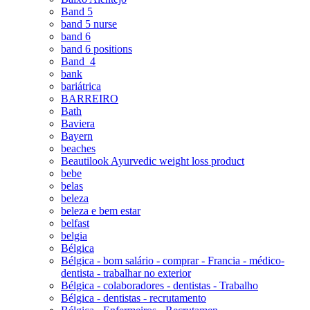
Band 5
band 5 nurse
band 6
band 6 positions
Band_4
bank
bariátrica
BARREIRO
Bath
Baviera
Bayern
beaches
Beautilook Ayurvedic weight loss product
bebe
belas
beleza
beleza e bem estar
belfast
belgia
Bélgica
Bélgica - bom salário - comprar - Francia - médico-
dentista - trabalhar no exterior
Bélgica - colaboradores - dentistas - Trabalho
Bélgica - dentistas - recrutamento