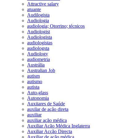
Attractive salary
atuante
Audilogista
Audiologia
audiologia; Otorrino; técnicos
Audiologist
Audiologista
audiologistas
audiologsta
Audiology
audiometria
Austrália
Australian Job
autism
autismo
autista
Auto-glass
Autonomia
Auxiiares de Saúde
auxilar de ação direta
auxiliar
auxiliar ação médica
Auxiliar Ação Médica Inglaterra
Auxiliar Acção Directa
Auxiliar de ação médica