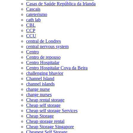
Casas de Saúde República da Irlanda
Cascais
cateterismo
cath lab
CBL
CCP
CCU
central de Londres
central nervous system
Centro
Centro de repouso
Centro Hospitalar
Centro Hospitalar Cova da Beira
challenging bhavior
Channel Island
channel islands
charge nurse
charge nurses
Cheap rental storage
Cheap self storage
Cheap self storage Services
Cheap Storage
Cheap storage rental
Cheap Storage Singapore
Cheapest Self Storage