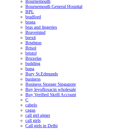
Bournemouth
Bournemouth General Hospital
BPL
bradford
braga
bras and lingeries
Bravemind
brexit
Brighton
Brisol
bristol
Bruxelas
building
bupa
Bury St.Edmunds
business
Business Storage Singapore
Buy levofloxacin wholesale
Buy Verified Skrill Account
C
cabelo
cagas
call girl ajmer
call girls
Call girls in Delhi