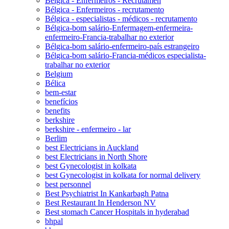
Bélgica - Enfermeiros - Recrutamen
Bélgica - Enfermeiros - recrutamento
Bélgica - especialistas - médicos - recrutamento
Bélgica-bom salário-Enfermagem-enfermeira-
enfermeiro-Francia-trabalhar no exterior
Bélgica-bom salário-enfermeiro-país estrangeiro
Bélgica-bom salário-Francia-médicos especialista-
trabalhar no exterior
Belgium
Bélica
bem-estar
benefícios
benefits
berkshire
berkshire - enfermeiro - lar
Berlim
best Electricians in Auckland
best Electricians in North Shore
best Gynecologist in kolkata
best Gynecologist in kolkata for normal delivery
best personnel
Best Psychiatrist In Kankarbagh Patna
Best Restaurant In Henderson NV
Best stomach Cancer Hospitals in hyderabad
bhpal