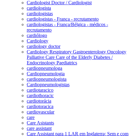
Cardiologist Doctor / Cardiologist
cardiologista
cardiologistas
cardiologistas - França - recrutamento
cardiologistas - França/Bélgica - médicos -
recrutamento
cardiólogo
Cardiology
cardiology doctor
Cardiology Respiratory Gastroenterology Oncology
Palliative Care Care of the Elderly Diabetes /
Endocrinology Paediatrics
cardiopneumologa
Cardiopneumologia
cardiopneumologista
Cardiopneumologistas
cardiotaracico
cardiothoracic
cardiotorácia
cardiotoracica
cardiovascular
care
Care Asistants
care assistant
Care Assistant para 1 LAR em Inglaterra; Sem e com