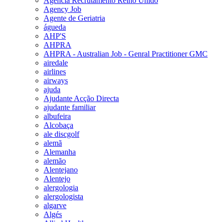
Agencia Recrutamento Reino Unido
Agency Job
Agente de Geriatria
águeda
AHP'S
AHPRA
AHPRA - Australian Job - Genral Practitioner GMC
airedale
airlines
airways
ajuda
Ajudante Acção Directa
ajudante familiar
albufeira
Alcobaça
ale discgolf
alemã
Alemanha
alemão
Alentejano
Alentejo
alergologia
alergologista
algarve
Algés