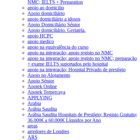
NMC; IELTS + Preparation
apoio ao domicilio
Apoio domiciliário
apoio domiciliário a idosos
Apoio Domiciliário Sénior
Apoio domiciliário. Geriatría.
apoio HCPC
apoio medico
apoio na equivalência do curso
apoio na integração; apoio registo no NMC
apoio na integração; apoio registo no NMC; preparação
+ exame IELTS suportados pelo hospital
apoio na integração; Hospital Privado de prestígio
Apoio no Alojamento
Apoio Sénior
Apotek Online
Apotek Terpercaya
APPLYING
Arabia
Arábia Saudita
Arábia Saudita Hospitais de Prestígio; Registo Gratuito;
36.000€ a 60.000€ Líquidos por Ano
areas
arredores de Londres
ARS