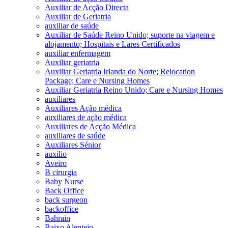
Auxiliar de Acção Directa
Auxiliar de Geriatria
auxiliar de saúde
Auxiliar de Saúde Reino Unido; suporte na viagem e
alojamento; Hospitais e Lares Certificados
auxiliar enfermagem
Auxiliar geriatria
Auxiliar Geriatria Irlanda do Norte; Relocation
Package; Care e Nursing Homes
Auxiliar Geriatria Reino Unido; Care e Nursing Homes
auxiliares
Auxiliares Ação médica
auxiliares de ação médica
Auxiliares de Acção Médica
auxiliares de saúde
Auxiliares Sénior
auxilio
Aveiro
B cirurgia
Baby Nurse
Back Office
back surgeon
backoffice
Bahrain
Baixo Alentejo