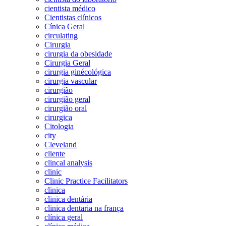
cientista médico
Cientistas clínicos
Cínica Geral
circulating
Cirurgia
cirurgia da obesidade
Cirurgia Geral
cirurgia ginécológica
cirurgia vascular
cirurgião
cirurgião geral
cirurgião oral
cirurgica
Citologia
city
Cleveland
cliente
clincal analysis
clinic
Clinic Practice Facilitators
clinica
clinica dentária
clinica dentaria na frança
clínica geral