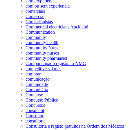
Com experiência
com ou sem experiencia
comerciais
Comercial
Comissionistas
Commercial electricians Auckland
Communication
community
community health
Community Nurse
community nurses
community pharmacist
Comparticipado registo no NMC
competitive salaries
comprar
comunicação
comunidade
Comunitária
Concurso
Concurso Público
Concursos
consultant
Consultor
consultoria
Consultoria e registo gratuitos na Ordem dos Médicos