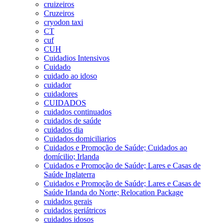
cruizeiros
Cruzeiros
cryodon taxi
CT
cuf
CUH
Cuidadios Intensivos
Cuidado
cuidado ao idoso
cuidador
cuidadores
CUIDADOS
cuidados continuados
cuidados de saúde
cuidados dia
Cuidados domiciliarios
Cuidados e Promoção de Saúde; Cuidados ao
domícilio; Irlanda
Cuidados e Promoção de Saúde; Lares e Casas de
Saúde Inglaterra
Cuidados e Promoção de Saúde; Lares e Casas de
Saúde Irlanda do Norte; Relocation Package
cuidados gerais
cuidados geriátricos
cuidados idosos