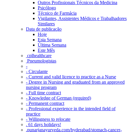
Outros Profissionais Técnicos da Medicina
Psicólogo
Técnico de Farmácia
Vigilantes, Assistentes Médicos e Trabalhadores
Similares
Data de publicação
Hoje
Esta Semana
Última Semana
Este Mês
‎ cplhealthcare‬
Pneumologistas
-
- Circulante
- Current and valid licence to practice as a Nurse
- Degree in Nursing and graduated from an approved
nursing program
- Full time contract
- Knowledge of German (required)
- Permanent contract
- Professional experience in the intended field of
practice
- Willingness to relocate
. 61 days holidays!
.punarjanayurveda.com/hyderabad/stomach-cancer-