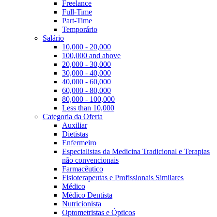
Freelance
Full-Time
Part-Time
Temporário
Salário
10,000 - 20,000
100,000 and above
20,000 - 30,000
30,000 - 40,000
40,000 - 60,000
60,000 - 80,000
80,000 - 100,000
Less than 10,000
Categoria da Oferta
Auxiliar
Dietistas
Enfermeiro
Especialistas da Medicina Tradicional e Terapias
não convencionais
Farmacêutico
Fisioterapeutas e Profissionais Similares
Médico
Médico Dentista
Nutricionista
Optometristas e Ópticos