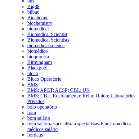
bhs
Big88
bilbao
Biochemie
biochemistry
biomedical
Biomedical Scientist
Biomedical Scientists
biomedical-science
biomédico
bioquímica
Birmingham
Blackpool
bloco
Bloco Operatório
BMS
BMS; APCT; ACSP; CBL; UK
BMS; CBL; Recrutamento; Reino Unido; Laboratórios
Privados
bolo operatório
bom
bom salário
bom salário-especialista-especialistas-França-médico-
médicos-salário
bordeus