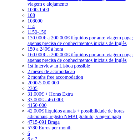
viagem e alojamento
1000-1500
108
108000
114
1150-156
130.000€ a 200.000€ ilíquidos por ano; viagem paga;
apenas precisa de conhecimentos iniciais de Inglês
150 a 240€ à hora
160.000€ a 200.000€ ilíquidos por ano; viagem paga;
apenas precisa de conhecimentos iniciais de Inglês
1st Interview in Lisboa possible
2 meses de acomodação
2 months free accomodation
2000-5.000.000
2305
31.000€ + Horas Extra
33.000€ - 46.000€
4150-000
42.000€ ilíquidos anuais + possibilidade de horas
adicionais; registo NMBI gratuito; viagem paga
4715-091 Braga
5780 Euros per month
6
6 e 7