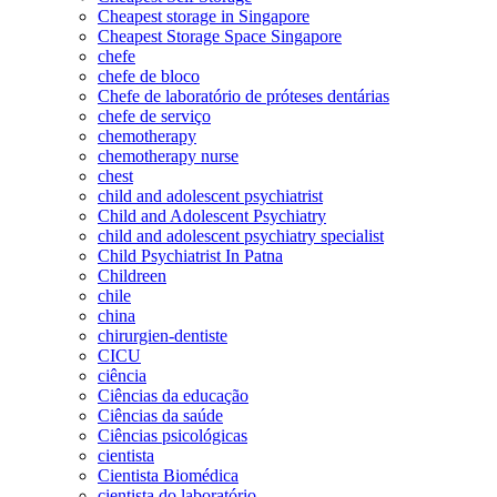
Cheapest storage in Singapore
Cheapest Storage Space Singapore
chefe
chefe de bloco
Chefe de laboratório de próteses dentárias
chefe de serviço
chemotherapy
chemotherapy nurse
chest
child and adolescent psychiatrist
Child and Adolescent Psychiatry
child and adolescent psychiatry specialist
Child Psychiatrist In Patna
Childreen
chile
china
chirurgien-dentiste
CICU
ciência
Ciências da educação
Ciências da saúde
Ciências psicológicas
cientista
Cientista Biomédica
cientista do laboratório