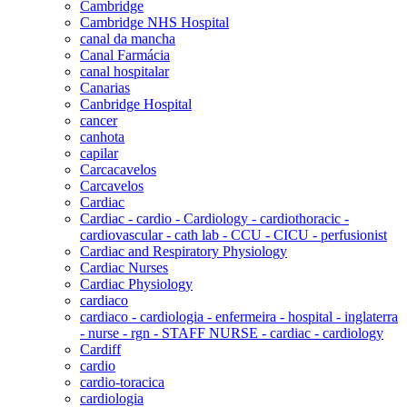
Cambridge
Cambridge NHS Hospital
canal da mancha
Canal Farmácia
canal hospitalar
Canarias
Canbridge Hospital
cancer
canhota
capilar
Carcacavelos
Carcavelos
Cardiac
Cardiac - cardio - Cardiology - cardiothoracic -
cardiovascular - cath lab - CCU - CICU - perfusionist
Cardiac and Respiratory Physiology
Cardiac Nurses
Cardiac Physiology
cardiaco
cardiaco - cardiologia - enfermeira - hospital - inglaterra
- nurse - rgn - STAFF NURSE - cardiac - cardiology
Cardiff
cardio
cardio-toracica
cardiologia