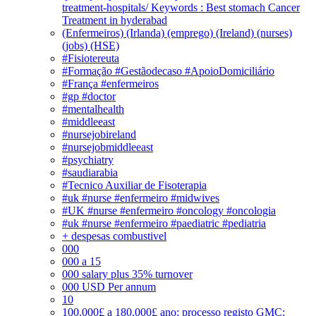
treatment-hospitals/ Keywords : Best stomach Cancer
Treatment in hyderabad
(Enfermeiros) (Irlanda) (emprego) (Ireland) (nurses)
(jobs) (HSE)
#Fisiotereuta
#Formação #Gestãodecaso #ApoioDomiciliário
#França #enfermeiros
#gp #doctor
#mentalhealth
#middleeast
#nursejobireland
#nursejobmiddleeast
#psychiatry
#saudiarabia
#Tecnico Auxiliar de Fisoterapia
#uk #nurse #enfermeiro #midwives
#UK #nurse #enfermeiro #oncology #oncologia
#uk #nurse #enfermeiro #paediatric #pediatria
+ despesas combustivel
000
000 a 15
000 salary plus 35% turnover
000 USD Per annum
10
100.000£ a 180.000£ ano; processo registo GMC;