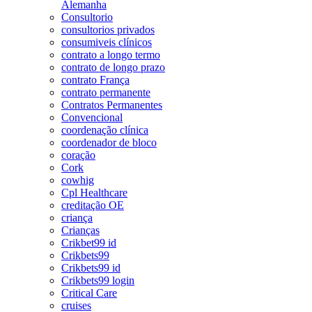
Alemanha
Consultorio
consultorios privados
consumiveis clínicos
contrato a longo termo
contrato de longo prazo
contrato França
contrato permanente
Contratos Permanentes
Convencional
coordenação clínica
coordenador de bloco
coração
Cork
cowhig
Cpl Healthcare
creditação OE
criança
Crianças
Crikbet99 id
Crikbets99
Crikbets99 id
Crikbets99 login
Critical Care
cruises