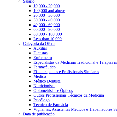
Salário
10,000 - 20,000
100,000 and above
20,000 - 30,000
30,000 - 40,000
40,000 - 60,000
60,000 - 80,000
80,000 - 100,000
Less than 10,000
Categoria da Oferta
Auxiliar
Dietistas
Enfermeiro
Especialistas da Medicina Tradicional e Terapias 
Farmacêutico
Fisioterapeutas e Profissionais Similares
Médico
Médico Dentista
Nutricionista
Optometristas e Ópticos
Outros Profissionais Técnicos da Medicina
Psicólogo
Técnico de Farmácia
Vigilantes, Assistentes Médicos e Trabalhadores Si
Data de publicação