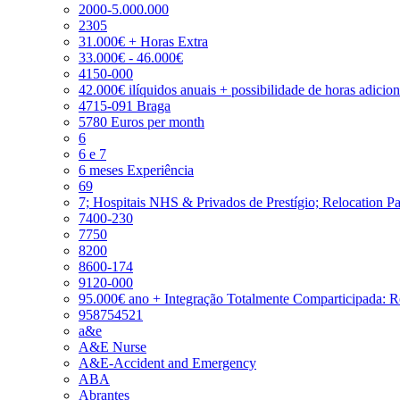
2000-5.000.000
2305
31.000€ + Horas Extra
33.000€ - 46.000€
4150-000
42.000€ ilíquidos anuais + possibilidade de horas adicio
4715-091 Braga
5780 Euros per month
6
6 e 7
6 meses Experiência
69
7; Hospitais NHS & Privados de Prestígio; Relocation P
7400-230
7750
8200
8600-174
9120-000
95.000€ ano + Integração Totalmente Comparticipada: 
958754521
a&e
A&E Nurse
A&E-Accident and Emergency
ABA
Abrantes