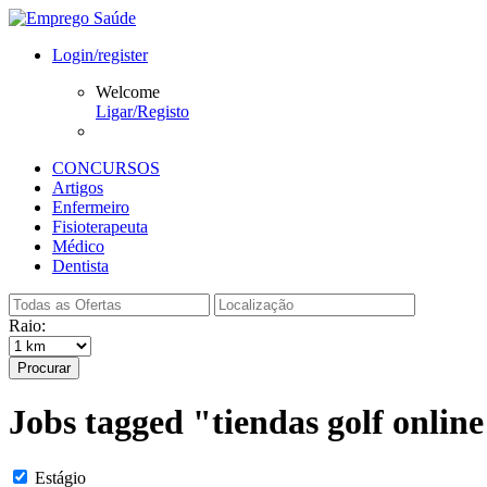
Login/register
Welcome
Ligar/Registo
CONCURSOS
Artigos
Enfermeiro
Fisioterapeuta
Médico
Dentista
Raio:
Procurar
Jobs tagged "tiendas golf onlin
Estágio