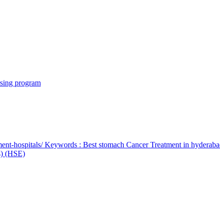
rsing program
ent-hospitals/ Keywords : Best stomach Cancer Treatment in hyderab
bs) (HSE)