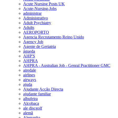
Acute Nursing Posts UK
Acute-Nursing-Jobs
administrar
Administrativo
Adult Psychiatry
Adults
AEROPORTO
Agencia Recrutamento Reino Unido
Agency Job
Agente de Geriatria
águeda
AHP'S
AHPRA
AHPRA - Australian Job - Genral Practitioner GMC
airedale
airlines
airways
ajuda
Ajudante Acção Directa
ajudante familiar
albufeira
Alcobaça
ale discgolf
alemã
Alemanha