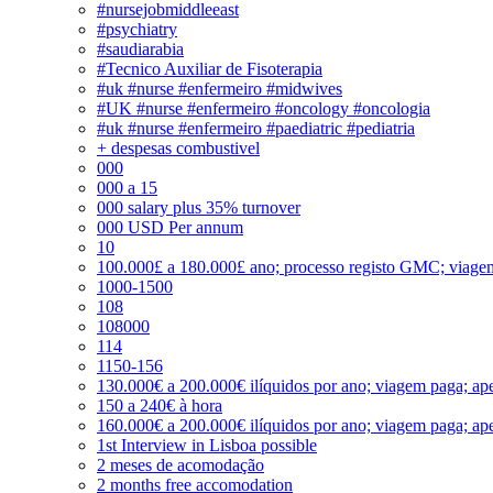
#nursejobmiddleeast
#psychiatry
#saudiarabia
#Tecnico Auxiliar de Fisoterapia
#uk #nurse #enfermeiro #midwives
#UK #nurse #enfermeiro #oncology #oncologia
#uk #nurse #enfermeiro #paediatric #pediatria
+ despesas combustivel
000
000 a 15
000 salary plus 35% turnover
000 USD Per annum
10
100.000£ a 180.000£ ano; processo registo GMC; viage
1000-1500
108
108000
114
1150-156
130.000€ a 200.000€ ilíquidos por ano; viagem paga; ape
150 a 240€ à hora
160.000€ a 200.000€ ilíquidos por ano; viagem paga; ape
1st Interview in Lisboa possible
2 meses de acomodação
2 months free accomodation