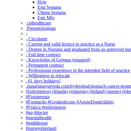
Hoje
Esta Semana
Última Semana
Este Mês
‎ cplhealthcare‬
Pneumologistas
-
- Circulante
- Current and valid licence to practice as a Nurse
- Degree in Nursing and graduated from an approved nu
- Full time contract
- Knowledge of German (required)
- Permanent contract
- Professional experience in the intended field of practice
- Willingness to relocate
. 61 days holidays!
.punarjanayurveda.com/hyderabad/stomach-cancer-treatm
(Enfermeiros) (Irlanda) (emprego) (Ireland) (nurses) (jo
#Fisiotereuta
#Formação #Gestãodecaso #ApoioDomiciliário
#França #enfermeiros
#gp #doctor
#mentalhealth
#middleeast
#nursejobireland