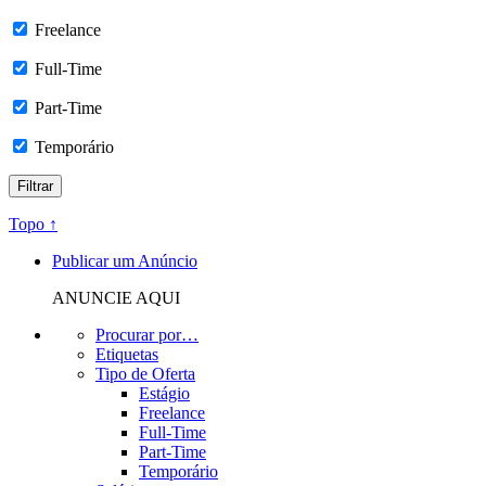
Freelance
Full-Time
Part-Time
Temporário
Topo ↑
Publicar um Anúncio
ANUNCIE AQUI
Procurar por…
Etiquetas
Tipo de Oferta
Estágio
Freelance
Full-Time
Part-Time
Temporário