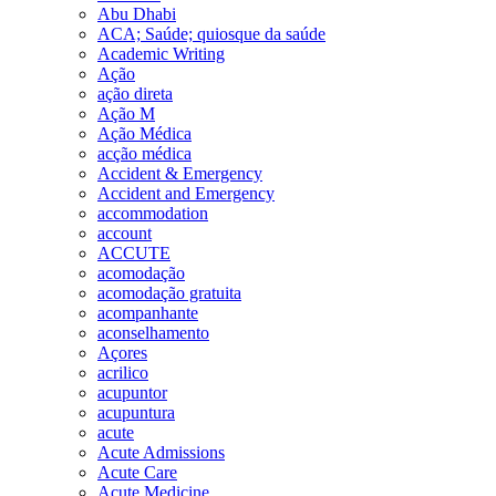
Abu Dhabi
ACA; Saúde; quiosque da saúde
Academic Writing
Ação
ação direta
Ação M
Ação Médica
acção médica
Accident & Emergency
Accident and Emergency
accommodation
account
ACCUTE
acomodação
acomodação gratuita
acompanhante
aconselhamento
Açores
acrilico
acupuntor
acupuntura
acute
Acute Admissions
Acute Care
Acute Medicine