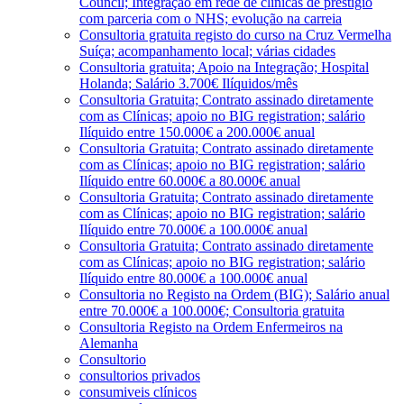
Council; Integração em rede de clínicas de prestígio
com parceria com o NHS; evolução na carreia
Consultoria gratuita registo do curso na Cruz Vermelha
Suíça; acompanhamento local; várias cidades
Consultoria gratuita; Apoio na Integração; Hospital
Holanda; Salário 3.700€ Ilíquidos/mês
Consultoria Gratuita; Contrato assinado diretamente
com as Clínicas; apoio no BIG registration; salário
Ilíquido entre 150.000€ a 200.000€ anual
Consultoria Gratuita; Contrato assinado diretamente
com as Clínicas; apoio no BIG registration; salário
Ilíquido entre 60.000€ a 80.000€ anual
Consultoria Gratuita; Contrato assinado diretamente
com as Clínicas; apoio no BIG registration; salário
Ilíquido entre 70.000€ a 100.000€ anual
Consultoria Gratuita; Contrato assinado diretamente
com as Clínicas; apoio no BIG registration; salário
Ilíquido entre 80.000€ a 100.000€ anual
Consultoria no Registo na Ordem (BIG); Salário anual
entre 70.000€ a 100.000€; Consultoria gratuita
Consultoria Registo na Ordem Enfermeiros na
Alemanha
Consultorio
consultorios privados
consumiveis clínicos