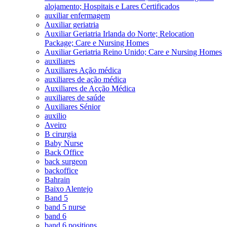
alojamento; Hospitais e Lares Certificados
auxiliar enfermagem
Auxiliar geriatria
Auxiliar Geriatria Irlanda do Norte; Relocation
Package; Care e Nursing Homes
Auxiliar Geriatria Reino Unido; Care e Nursing Homes
auxiliares
Auxiliares Ação médica
auxiliares de ação médica
Auxiliares de Acção Médica
auxiliares de saúde
Auxiliares Sénior
auxilio
Aveiro
B cirurgia
Baby Nurse
Back Office
back surgeon
backoffice
Bahrain
Baixo Alentejo
Band 5
band 5 nurse
band 6
band 6 positions