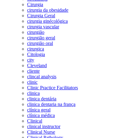
Cirurgia
cirurgia da obesidade
Cirurgia Geral
cirurgia ginécológica
cirurgia vascular
cirurgião
cirurgião geral
cirurgião oral
cirurgica
Citologia
city
Cleveland
cliente
clincal analysis
clinic
Clinic Practice Facilitators
clinica
clinica dentária
clinica dentaria na frança
clínica geral
clínica médica
Clinical
clinical instructor
Clinical Nurse
Clinical Pathology