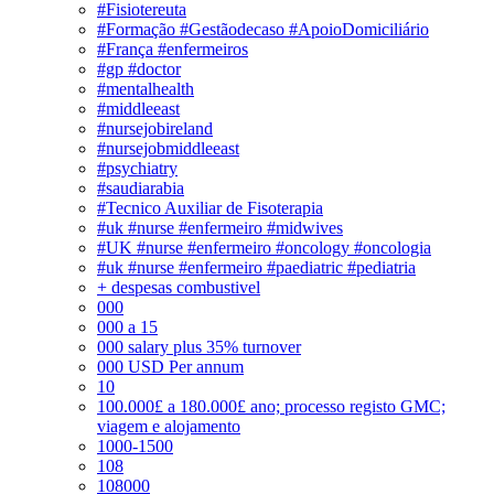
#Fisiotereuta
#Formação #Gestãodecaso #ApoioDomiciliário
#França #enfermeiros
#gp #doctor
#mentalhealth
#middleeast
#nursejobireland
#nursejobmiddleeast
#psychiatry
#saudiarabia
#Tecnico Auxiliar de Fisoterapia
#uk #nurse #enfermeiro #midwives
#UK #nurse #enfermeiro #oncology #oncologia
#uk #nurse #enfermeiro #paediatric #pediatria
+ despesas combustivel
000
000 a 15
000 salary plus 35% turnover
000 USD Per annum
10
100.000£ a 180.000£ ano; processo registo GMC;
viagem e alojamento
1000-1500
108
108000