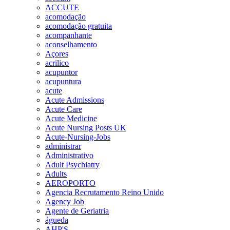
ACCUTE
acomodação
acomodação gratuita
acompanhante
aconselhamento
Açores
acrilico
acupuntor
acupuntura
acute
Acute Admissions
Acute Care
Acute Medicine
Acute Nursing Posts UK
Acute-Nursing-Jobs
administrar
Administrativo
Adult Psychiatry
Adults
AEROPORTO
Agencia Recrutamento Reino Unido
Agency Job
Agente de Geriatria
águeda
AHP'S