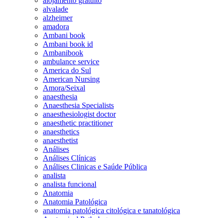
alojamento gratuito
alvalade
alzheimer
amadora
Ambani book
Ambani book id
Ambanibook
ambulance service
America do Sul
American Nursing
Amora/Seixal
anaesthesia
Anaesthesia Specialists
anaesthesiologist doctor
anaesthetic practitioner
anaesthetics
anaesthetist
Análises
Análises Clínicas
Análises Clinicas e Saúde Pública
analista
analista funcional
Anatomia
Anatomia Patológica
anatomia patológica citológica e tanatológica