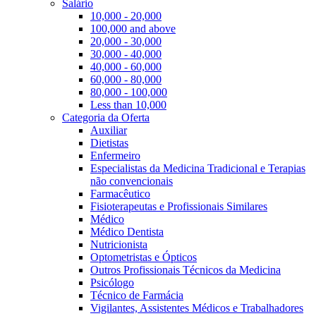
Salário
10,000 - 20,000
100,000 and above
20,000 - 30,000
30,000 - 40,000
40,000 - 60,000
60,000 - 80,000
80,000 - 100,000
Less than 10,000
Categoria da Oferta
Auxiliar
Dietistas
Enfermeiro
Especialistas da Medicina Tradicional e Terapias
não convencionais
Farmacêutico
Fisioterapeutas e Profissionais Similares
Médico
Médico Dentista
Nutricionista
Optometristas e Ópticos
Outros Profissionais Técnicos da Medicina
Psicólogo
Técnico de Farmácia
Vigilantes, Assistentes Médicos e Trabalhadores