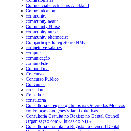
Comissionistas
Commercial electricians Auckland
Communication
community
community health
Community Nurse
community nurses
community pharmacist
Comparticipado registo no NMC
competitive salaries
comprar
comunicação
comunidade
Comunitária
Concurso
Concurso Público
Concursos
consultant
Consultor
consultoria
Consultoria e registo gratuitos na Ordem dos Médicos
em França; condições salariais atrativas
Consultoria Gratuita no Registo no Dental Council;
Organização com Clínicas do NHS
Consultoria Gratuita no Registo no General Dental