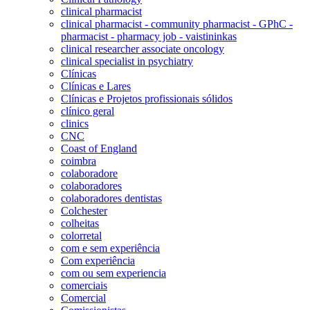
clinical pharmacist
clinical pharmacist - community pharmacist - GPhC -
pharmacist - pharmacy job - vaistininkas
clinical researcher associate oncology
clinical specialist in psychiatry
Clínicas
Clínicas e Lares
Clínicas e Projetos profissionais sólidos
clínico geral
clinics
CNC
Coast of England
coimbra
colaboradore
colaboradores
colaboradores dentistas
Colchester
colheitas
colorretal
com e sem experiência
Com experiência
com ou sem experiencia
comerciais
Comercial