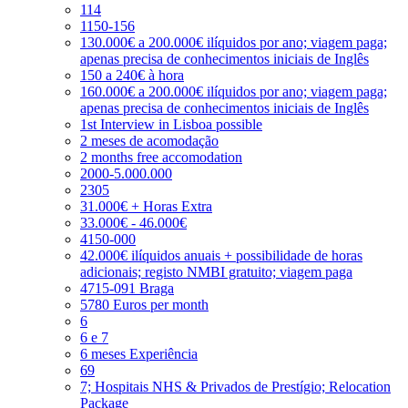
114
1150-156
130.000€ a 200.000€ ilíquidos por ano; viagem paga;
apenas precisa de conhecimentos iniciais de Inglês
150 a 240€ à hora
160.000€ a 200.000€ ilíquidos por ano; viagem paga;
apenas precisa de conhecimentos iniciais de Inglês
1st Interview in Lisboa possible
2 meses de acomodação
2 months free accomodation
2000-5.000.000
2305
31.000€ + Horas Extra
33.000€ - 46.000€
4150-000
42.000€ ilíquidos anuais + possibilidade de horas
adicionais; registo NMBI gratuito; viagem paga
4715-091 Braga
5780 Euros per month
6
6 e 7
6 meses Experiência
69
7; Hospitais NHS & Privados de Prestígio; Relocation
Package