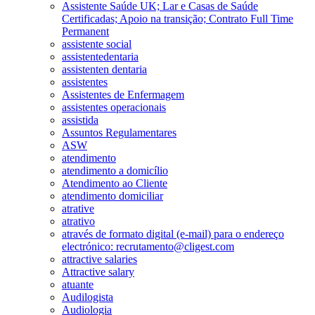
Assistente Saúde UK; Lar e Casas de Saúde
Certificadas; Apoio na transição; Contrato Full Time
Permanent
assistente social
assistentedentaria
assistenten dentaria
assistentes
Assistentes de Enfermagem
assistentes operacionais
assistida
Assuntos Regulamentares
ASW
atendimento
atendimento a domicílio
Atendimento ao Cliente
atendimento domiciliar
atrative
atrativo
através de formato digital (e-mail) para o endereço
electrónico: recrutamento@cligest.com
attractive salaries
Attractive salary
atuante
Audilogista
Audiologia