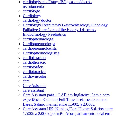
cardiologistas - França/Bélgica - médicos -
recrutamento
cardiólogo
Cardiology
cardiology doctor
Cardiology Respiratory Gastroenterology Oncology
Palliative Care Care of the Elderly Diabetes /
Endocrinology Paediatrics
cardiopneumologa
Cardiopneumologia
cardiopneumologista
Cardiopneumologistas
cardiotaracico
cardiothoracic
cardiotorácia
cardiotoracica
cardiovascular
care
Care Asistants
care assistant
Care Assistant para 1 LAR em Inglaterra; Sem e com
experiência; Contrato Full Time diretamente com os
Lares; Salário mensal entre 1.500£ a 2.000£
Care Assistant UK; Nursing/Care Home; Salários entre
1.500£ a 2.000£ por mês; Acompanhamento local em