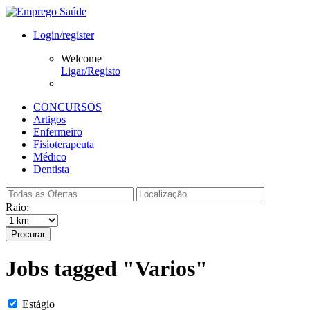
Login/register
Welcome
Ligar/Registo
CONCURSOS
Artigos
Enfermeiro
Fisioterapeuta
Médico
Dentista
Raio:
Procurar
Jobs tagged "Varios"
Estágio