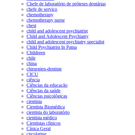
Chefe de laboratório de próteses dentárias
chefe de serviço
chemotherapy
chemotherapy nurse
chest
child and adolescent psychiatrist
Child and Adolescent Psychiatry
child and adolescent psychiatry specialist
Child Psychiatrist In Patna
Childreen
chile
china
chirurgien-dentiste
CICU
ciência
Ciências da educação
Ciências da saúde
Ciências psicológicas
cientista
Cientista Biomédica
cientista do laboratório
cientista médico
Cientistas clínicos
Cínica Geral
circulating