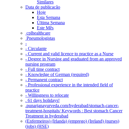
Similares
Data de publicação
Hoje
Esta Semana
Última Semana
Este Mês
‎ cplhealthcare‬
Pneumologistas
-
- Circulante
- Current and valid licence to practice as a Nurse
- Degree in Nursing and graduated from an approved
nursing program
- Full time contract
- Knowledge of German (required)
- Permanent contract
- Professional experience in the intended field of
practice
- Willingness to relocate
. 61 days holidays!
.punarjanayurveda.com/hyderabad/stomach-cancer-
treatment-hospitals/ Keywords : Best stomach Cancer
Treatment in hyderabad
(Enfermeiros) (Irlanda) (emprego) (Ireland) (nurses)
(jobs) (HSE)