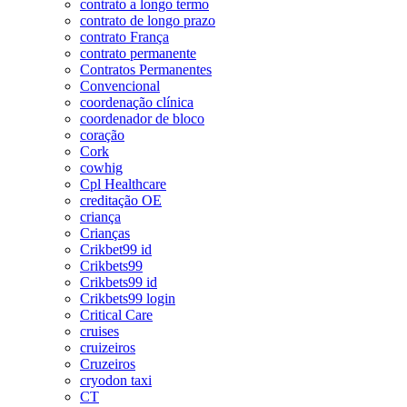
contrato a longo termo
contrato de longo prazo
contrato França
contrato permanente
Contratos Permanentes
Convencional
coordenação clínica
coordenador de bloco
coração
Cork
cowhig
Cpl Healthcare
creditação OE
criança
Crianças
Crikbet99 id
Crikbets99
Crikbets99 id
Crikbets99 login
Critical Care
cruises
cruizeiros
Cruzeiros
cryodon taxi
CT