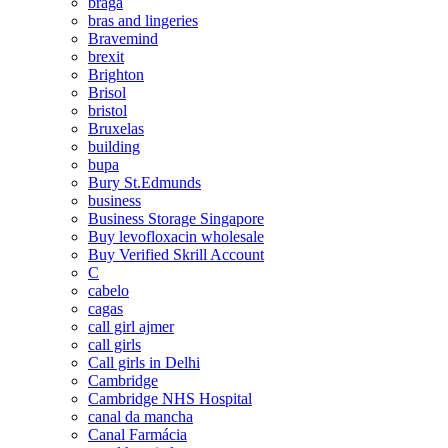
braga
bras and lingeries
Bravemind
brexit
Brighton
Brisol
bristol
Bruxelas
building
bupa
Bury St.Edmunds
business
Business Storage Singapore
Buy levofloxacin wholesale
Buy Verified Skrill Account
C
cabelo
cagas
call girl ajmer
call girls
Call girls in Delhi
Cambridge
Cambridge NHS Hospital
canal da mancha
Canal Farmácia