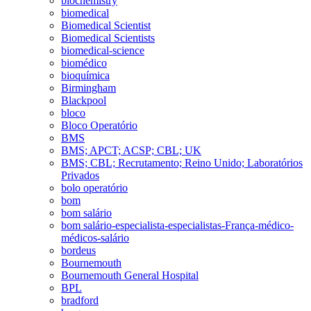
biochemistry
biomedical
Biomedical Scientist
Biomedical Scientists
biomedical-science
biomédico
bioquímica
Birmingham
Blackpool
bloco
Bloco Operatório
BMS
BMS; APCT; ACSP; CBL; UK
BMS; CBL; Recrutamento; Reino Unido; Laboratórios
Privados
bolo operatório
bom
bom salário
bom salário-especialista-especialistas-França-médico-
médicos-salário
bordeus
Bournemouth
Bournemouth General Hospital
BPL
bradford