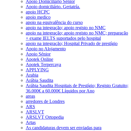
Apoio Domiciliário Sénior
Apoio domiciliário. Geriatría.
apoio HCPC
apoio medico
apoio na equivalência do curso
apoio na integração; apoio registo no NMC
apoio na integração; apoio registo no NMC; preparação
+ exame IELTS suportados pelo hospital
apoio na integração; Hospital Privado de prestígio
Apoio no Alojamento
Apoio Sénior
Apotek Online
Apotek Terpercaya
APPLYING
Arabia
Arábia Saudita
Arábia Saudita Hospitais de Prestígio; Registo Gratuito;
36.000€ a 60.000€ Líquidos por Ano
areas
arredores de Londres
ARS
ARSLVT
ARSLVT Ortopedia
Artas
As candidaturas devem ser enviadas para