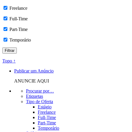
Freelance
Full-Time
Part-Time
Temporário
Topo ↑
Publicar um Anúncio
ANUNCIE AQUI
Procurar por…
Etiquetas
Tipo de Oferta
Estágio
Freelance
Full-Time
Part-Time
Temporário