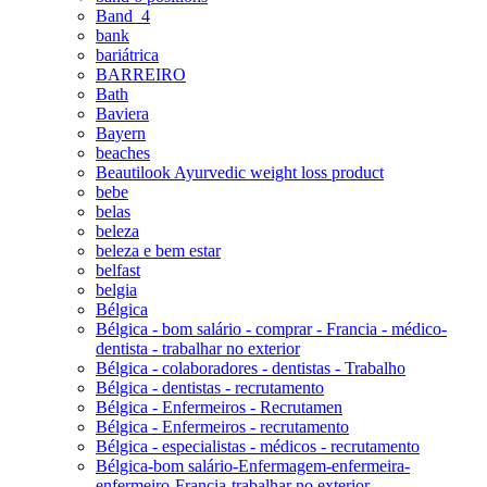
Band_4
bank
bariátrica
BARREIRO
Bath
Baviera
Bayern
beaches
Beautilook Ayurvedic weight loss product
bebe
belas
beleza
beleza e bem estar
belfast
belgia
Bélgica
Bélgica - bom salário - comprar - Francia - médico-
dentista - trabalhar no exterior
Bélgica - colaboradores - dentistas - Trabalho
Bélgica - dentistas - recrutamento
Bélgica - Enfermeiros - Recrutamen
Bélgica - Enfermeiros - recrutamento
Bélgica - especialistas - médicos - recrutamento
Bélgica-bom salário-Enfermagem-enfermeira-
enfermeiro-Francia-trabalhar no exterior