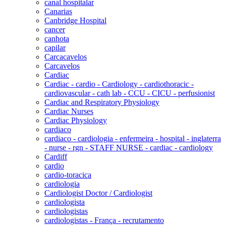
canal hospitalar
Canarias
Canbridge Hospital
cancer
canhota
capilar
Carcacavelos
Carcavelos
Cardiac
Cardiac - cardio - Cardiology - cardiothoracic -
cardiovascular - cath lab - CCU - CICU - perfusionist
Cardiac and Respiratory Physiology
Cardiac Nurses
Cardiac Physiology
cardiaco
cardiaco - cardiologia - enfermeira - hospital - inglaterra
- nurse - rgn - STAFF NURSE - cardiac - cardiology
Cardiff
cardio
cardio-toracica
cardiologia
Cardiologist Doctor / Cardiologist
cardiologista
cardiologistas
cardiologistas - França - recrutamento