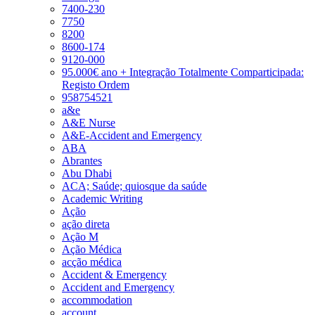
7400-230
7750
8200
8600-174
9120-000
95.000€ ano + Integração Totalmente Comparticipada:
Registo Ordem
958754521
a&e
A&E Nurse
A&E-Accident and Emergency
ABA
Abrantes
Abu Dhabi
ACA; Saúde; quiosque da saúde
Academic Writing
Ação
ação direta
Ação M
Ação Médica
acção médica
Accident & Emergency
Accident and Emergency
accommodation
account