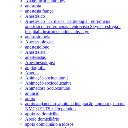
Anatomical Pathology
anestesia
anestesia frança
Anestésico
Anestésico - cardiaco - cardiologia - enfermeira
anestésico - enfermeiras - entrevista Skype - esfrega -
hospital - instrumentador - nhs - rgn
anestesiologia
Anestesiologista
anestesiologo
Anestesista
anestesistas
Anesthesiologist
angiografia
Angola
Animação sociocultural
Animação socioeducativa
Animadora Sociocultural
anúncio
apoio
apoio alojamento; apoio na integração; apoio registo no
NMC; IELTS + Preparation
apoio ao domicilio
Apoio domiciliário
apoio domiciliário a idosos