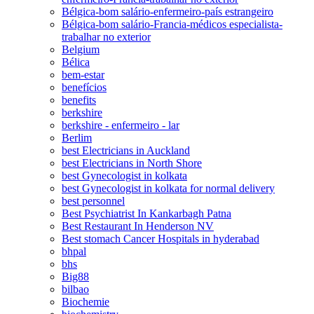
Bélgica-bom salário-enfermeiro-país estrangeiro
Bélgica-bom salário-Francia-médicos especialista-
trabalhar no exterior
Belgium
Bélica
bem-estar
benefícios
benefits
berkshire
berkshire - enfermeiro - lar
Berlim
best Electricians in Auckland
best Electricians in North Shore
best Gynecologist in kolkata
best Gynecologist in kolkata for normal delivery
best personnel
Best Psychiatrist In Kankarbagh Patna
Best Restaurant In Henderson NV
Best stomach Cancer Hospitals in hyderabad
bhpal
bhs
Big88
bilbao
Biochemie