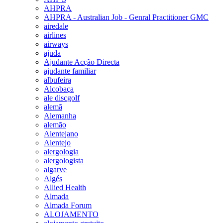
AHPRA
AHPRA - Australian Job - Genral Practitioner GMC
airedale
airlines
airways
ajuda
Ajudante Acção Directa
ajudante familiar
albufeira
Alcobaça
ale discgolf
alemã
Alemanha
alemão
Alentejano
Alentejo
alergologia
alergologista
algarve
Algés
Allied Health
Almada
Almada Forum
ALOJAMENTO