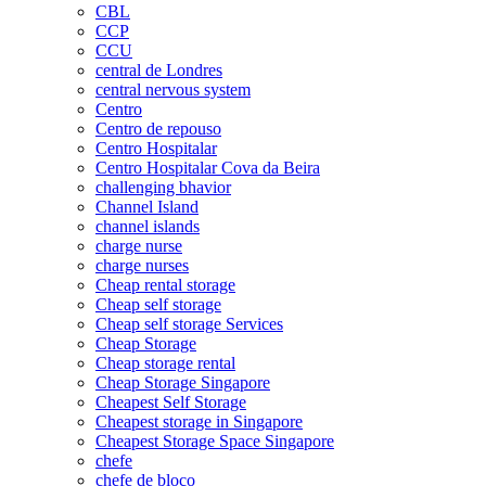
CBL
CCP
CCU
central de Londres
central nervous system
Centro
Centro de repouso
Centro Hospitalar
Centro Hospitalar Cova da Beira
challenging bhavior
Channel Island
channel islands
charge nurse
charge nurses
Cheap rental storage
Cheap self storage
Cheap self storage Services
Cheap Storage
Cheap storage rental
Cheap Storage Singapore
Cheapest Self Storage
Cheapest storage in Singapore
Cheapest Storage Space Singapore
chefe
chefe de bloco