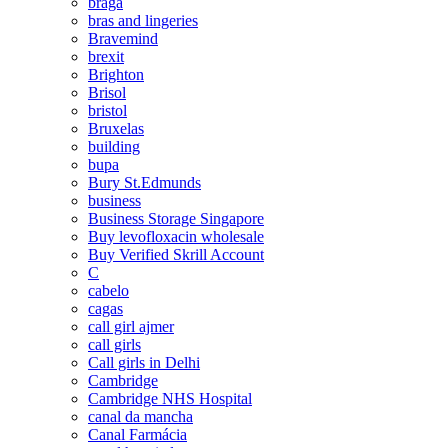
braga
bras and lingeries
Bravemind
brexit
Brighton
Brisol
bristol
Bruxelas
building
bupa
Bury St.Edmunds
business
Business Storage Singapore
Buy levofloxacin wholesale
Buy Verified Skrill Account
C
cabelo
cagas
call girl ajmer
call girls
Call girls in Delhi
Cambridge
Cambridge NHS Hospital
canal da mancha
Canal Farmácia