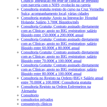
Council; Integração em rede de clínicas de prestígio
com parceria com o NHS; evolução na carreia
Consultoria gratuita registo do curso na Cruz Vermelha
Suíça; acompanhamento local; várias cidades
Consultoria gratuita; Apoio na Integração; Hospital
Holanda; Salário 3.700€ Ilíquidos/mês
Consultoria Gratuita; Contrato assinado diretamente
com as Clínicas; apoio no BIG registration; salário
Ilíquido entre 150.000€ a 200.000€ anual
Consultoria Gratuita; Contrato assinado diretamente
com as Clínicas; apoio no BIG registration; salário
Ilíquido entre 60.000€ a 80.000€ anual
Consultoria Gratuita; Contrato assinado diretamente
com as Clínicas; apoio no BIG registration; salário
Ilíquido entre 70.000€ a 100.000€ anual
Consultoria Gratuita; Contrato assinado diretamente
com as Clínicas; apoio no BIG registration; salário
Ilíquido entre 80.000€ a 100.000€ anual
Consultoria no Registo na Ordem (BIG); Salário anual
entre 70.000€ a 100.000€; Consultoria gratuita
Consultoria Registo na Ordem Enfermeiros na
Alemanha
Consultorio
consultorios privados
consumiveis clínicos