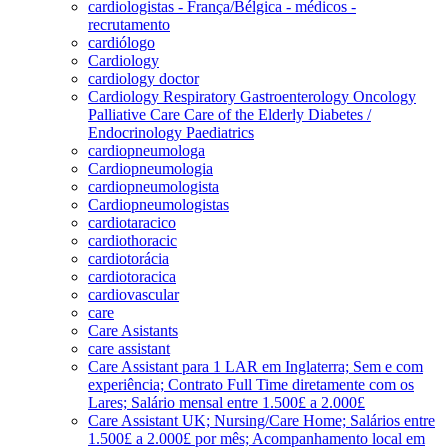
cardiologistas - França/Bélgica - médicos -
recrutamento
cardiólogo
Cardiology
cardiology doctor
Cardiology Respiratory Gastroenterology Oncology
Palliative Care Care of the Elderly Diabetes /
Endocrinology Paediatrics
cardiopneumologa
Cardiopneumologia
cardiopneumologista
Cardiopneumologistas
cardiotaracico
cardiothoracic
cardiotorácia
cardiotoracica
cardiovascular
care
Care Asistants
care assistant
Care Assistant para 1 LAR em Inglaterra; Sem e com
experiência; Contrato Full Time diretamente com os
Lares; Salário mensal entre 1.500£ a 2.000£
Care Assistant UK; Nursing/Care Home; Salários entre
1.500£ a 2.000£ por mês; Acompanhamento local em