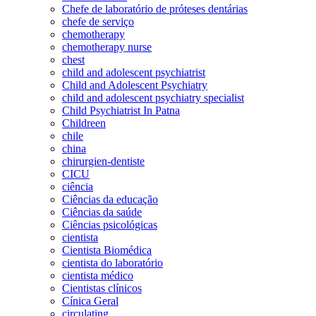
Chefe de laboratório de próteses dentárias
chefe de serviço
chemotherapy
chemotherapy nurse
chest
child and adolescent psychiatrist
Child and Adolescent Psychiatry
child and adolescent psychiatry specialist
Child Psychiatrist In Patna
Childreen
chile
china
chirurgien-dentiste
CICU
ciência
Ciências da educação
Ciências da saúde
Ciências psicológicas
cientista
Cientista Biomédica
cientista do laboratório
cientista médico
Cientistas clínicos
Cínica Geral
circulating