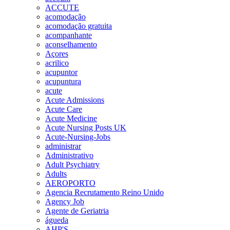
ACCUTE
acomodação
acomodação gratuita
acompanhante
aconselhamento
Açores
acrilico
acupuntor
acupuntura
acute
Acute Admissions
Acute Care
Acute Medicine
Acute Nursing Posts UK
Acute-Nursing-Jobs
administrar
Administrativo
Adult Psychiatry
Adults
AEROPORTO
Agencia Recrutamento Reino Unido
Agency Job
Agente de Geriatria
águeda
AHP'S