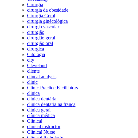
Cirurgia
cirurgia da obesidade
Cirurgia Geral
cirurgia ginécológica
cirurgia vascular
cirurgião
cirurgião geral
cirurgião oral
cirurgica
Citologia
city
Cleveland
cliente
clincal analysis
clinic
Clinic Practice Facilitators
clinica
clinica dentária
clinica dentaria na frança
clínica geral
clínica médica
Clinical
clinical instructor
Clinical Nurse
Clinical Pathology