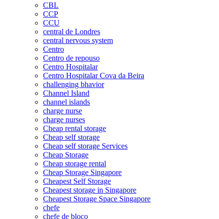
CBL
CCP
CCU
central de Londres
central nervous system
Centro
Centro de repouso
Centro Hospitalar
Centro Hospitalar Cova da Beira
challenging bhavior
Channel Island
channel islands
charge nurse
charge nurses
Cheap rental storage
Cheap self storage
Cheap self storage Services
Cheap Storage
Cheap storage rental
Cheap Storage Singapore
Cheapest Self Storage
Cheapest storage in Singapore
Cheapest Storage Space Singapore
chefe
chefe de bloco