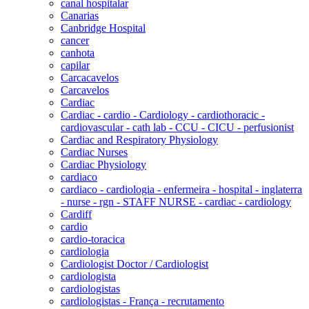
canal hospitalar
Canarias
Canbridge Hospital
cancer
canhota
capilar
Carcacavelos
Carcavelos
Cardiac
Cardiac - cardio - Cardiology - cardiothoracic -
cardiovascular - cath lab - CCU - CICU - perfusionist
Cardiac and Respiratory Physiology
Cardiac Nurses
Cardiac Physiology
cardiaco
cardiaco - cardiologia - enfermeira - hospital - inglaterra
- nurse - rgn - STAFF NURSE - cardiac - cardiology
Cardiff
cardio
cardio-toracica
cardiologia
Cardiologist Doctor / Cardiologist
cardiologista
cardiologistas
cardiologistas - França - recrutamento