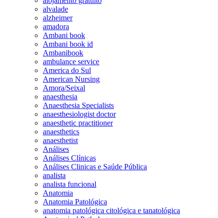
alojamento gratuito
alvalade
alzheimer
amadora
Ambani book
Ambani book id
Ambanibook
ambulance service
America do Sul
American Nursing
Amora/Seixal
anaesthesia
Anaesthesia Specialists
anaesthesiologist doctor
anaesthetic practitioner
anaesthetics
anaesthetist
Análises
Análises Clínicas
Análises Clinicas e Saúde Pública
analista
analista funcional
Anatomia
Anatomia Patológica
anatomia patológica citológica e tanatológica