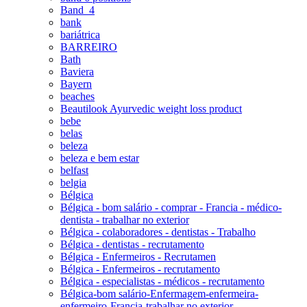
Band_4
bank
bariátrica
BARREIRO
Bath
Baviera
Bayern
beaches
Beautilook Ayurvedic weight loss product
bebe
belas
beleza
beleza e bem estar
belfast
belgia
Bélgica
Bélgica - bom salário - comprar - Francia - médico-
dentista - trabalhar no exterior
Bélgica - colaboradores - dentistas - Trabalho
Bélgica - dentistas - recrutamento
Bélgica - Enfermeiros - Recrutamen
Bélgica - Enfermeiros - recrutamento
Bélgica - especialistas - médicos - recrutamento
Bélgica-bom salário-Enfermagem-enfermeira-
enfermeiro-Francia-trabalhar no exterior