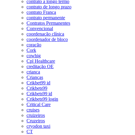
contrato a longo termo
contrato de longo prazo
contrato França
contrato permanente
Contratos Permanentes
Convencional
coordenação clínica
coordenador de bloco
coração
Cork
cowhig
Cpl Healthcare
creditação OE
criança
Crianças
Crikbet99 id
Crikbets99
Crikbets99 id
Crikbets99 login
Critical Care
cruises
cruizeiros
Cruzeiros
cryodon taxi
CT