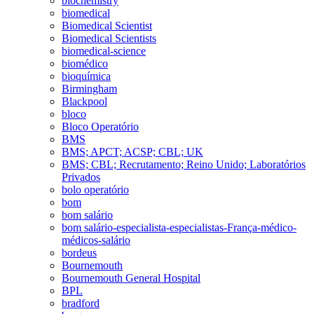
biochemistry
biomedical
Biomedical Scientist
Biomedical Scientists
biomedical-science
biomédico
bioquímica
Birmingham
Blackpool
bloco
Bloco Operatório
BMS
BMS; APCT; ACSP; CBL; UK
BMS; CBL; Recrutamento; Reino Unido; Laboratórios
Privados
bolo operatório
bom
bom salário
bom salário-especialista-especialistas-França-médico-
médicos-salário
bordeus
Bournemouth
Bournemouth General Hospital
BPL
bradford