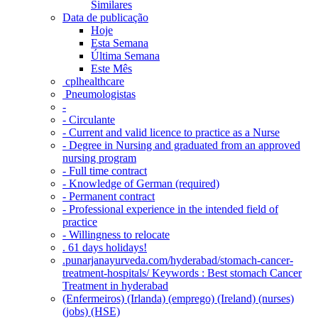
Similares
Data de publicação
Hoje
Esta Semana
Última Semana
Este Mês
‎ cplhealthcare‬
Pneumologistas
-
- Circulante
- Current and valid licence to practice as a Nurse
- Degree in Nursing and graduated from an approved
nursing program
- Full time contract
- Knowledge of German (required)
- Permanent contract
- Professional experience in the intended field of
practice
- Willingness to relocate
. 61 days holidays!
.punarjanayurveda.com/hyderabad/stomach-cancer-
treatment-hospitals/ Keywords : Best stomach Cancer
Treatment in hyderabad
(Enfermeiros) (Irlanda) (emprego) (Ireland) (nurses)
(jobs) (HSE)