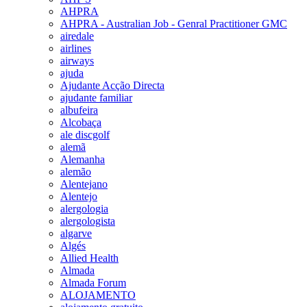
AHPRA
AHPRA - Australian Job - Genral Practitioner GMC
airedale
airlines
airways
ajuda
Ajudante Acção Directa
ajudante familiar
albufeira
Alcobaça
ale discgolf
alemã
Alemanha
alemão
Alentejano
Alentejo
alergologia
alergologista
algarve
Algés
Allied Health
Almada
Almada Forum
ALOJAMENTO