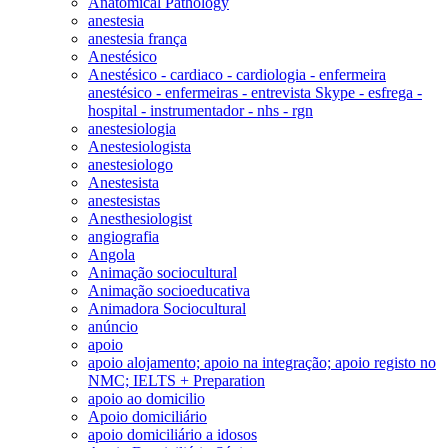
Anatomical Pathology
anestesia
anestesia frança
Anestésico
Anestésico - cardiaco - cardiologia - enfermeira
anestésico - enfermeiras - entrevista Skype - esfrega -
hospital - instrumentador - nhs - rgn
anestesiologia
Anestesiologista
anestesiologo
Anestesista
anestesistas
Anesthesiologist
angiografia
Angola
Animação sociocultural
Animação socioeducativa
Animadora Sociocultural
anúncio
apoio
apoio alojamento; apoio na integração; apoio registo no
NMC; IELTS + Preparation
apoio ao domicilio
Apoio domiciliário
apoio domiciliário a idosos