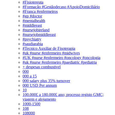
#Fisiotereuta
#Formação #Gestãodecaso #ApoioDomiciliário
#França #enfermeiros
#gp #doctor
#mentalhealth
#middleeast
#nursejobireland
#nursejobmiddleeast
#psychiatry
#saudiarabia
#Tecnico Auxiliar de Fisoterapia
#uk #nurse #enfermeiro #midwives
#UK #nurse #enfermeiro #oncology #oncologia
#uk #nurse #enfermeiro #paediatric #pediatria
+ despesas combustivel
000
000 a 15
000 salary plus 35% turnover
000 USD Per annum
10
100.000£ a 180.000£ ano; processo registo GMC;
viagem e alojamento
1000-1500
108
108000