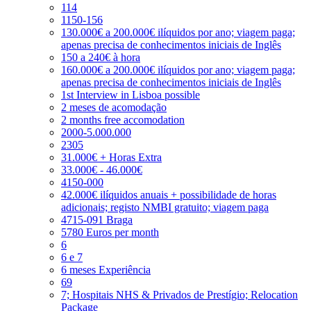
114
1150-156
130.000€ a 200.000€ ilíquidos por ano; viagem paga;
apenas precisa de conhecimentos iniciais de Inglês
150 a 240€ à hora
160.000€ a 200.000€ ilíquidos por ano; viagem paga;
apenas precisa de conhecimentos iniciais de Inglês
1st Interview in Lisboa possible
2 meses de acomodação
2 months free accomodation
2000-5.000.000
2305
31.000€ + Horas Extra
33.000€ - 46.000€
4150-000
42.000€ ilíquidos anuais + possibilidade de horas
adicionais; registo NMBI gratuito; viagem paga
4715-091 Braga
5780 Euros per month
6
6 e 7
6 meses Experiência
69
7; Hospitais NHS & Privados de Prestígio; Relocation
Package