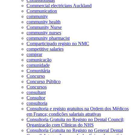
Comissionistas
Commercial electricians Auckland
Communication
community
community health
Community Nurse
community nurses
community pharmacist
Comparticipado registo no NMC
competitive salaries
comprar
comunicação
comunidade
Comunitária
Concurso
Concurso Público
Concursos
consultant
Consultor
consultoria
Consultoria e registo gratuitos na Ordem dos Médicos
em França; condições salariais atrativas
Consultoria Gratuita no Registo no Dental Council;
Organização com Clínicas do NHS
Consultoria Gratuita no Registo no General Dental