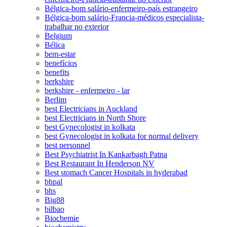
Bélgica-bom salário-enfermeiro-país estrangeiro
Bélgica-bom salário-Francia-médicos especialista-
trabalhar no exterior
Belgium
Bélica
bem-estar
benefícios
benefits
berkshire
berkshire - enfermeiro - lar
Berlim
best Electricians in Auckland
best Electricians in North Shore
best Gynecologist in kolkata
best Gynecologist in kolkata for normal delivery
best personnel
Best Psychiatrist In Kankarbagh Patna
Best Restaurant In Henderson NV
Best stomach Cancer Hospitals in hyderabad
bhpal
bhs
Big88
bilbao
Biochemie