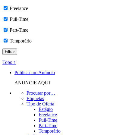
Freelance
Full-Time
Part-Time
Temporário
Topo ↑
Publicar um Anúncio
ANUNCIE AQUI
Procurar por…
Etiquetas
Tipo de Oferta
Estágio
Freelance
Full-Time
Part-Time
Temporário