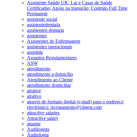
Assistente Saúde UK; Lar e Casas de Saúde
Certificadas; Apoio na transição; Contrato Full Time
Permanent
assistente social
assistentedentaria
assistenten dentaria
assistentes
Assistentes de Enfermagem
assistentes operacionais
assistida
Assuntos Regulamentares
ASW
atendimento
atendimento a domicílio
Atendimento ao Cliente
atendimento domiciliar
atrative
atrativo
através de formato digital (e-mail) para o endereço
electrónico: recrutamento@cligest.com
attractive salaries
Attractive salary
atuante
Audilogista
Audiologia