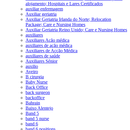
alojamento; Hospitais e Lares Certificados
auxiliar enfermagem
Auxiliar geriatria
Auxiliar Geriatria Irlanda do Norte; Relocation
Package; Care e Nursing Homes
Auxiliar Geriatria Reino Unido; Care e Nursing Homes
auxiliares
Auxiliares Ação médica
auxiliares de ação médica
Auxiliares de Acção Médica
auxiliares de saúde
Auxiliares Sénior
auxilio
Aveiro
B cirurgia
Baby Nurse
Back Office
back surgeon
backoffice
Bahrain
Baixo Alentejo
Band 5
band 5 nurse
band 6
band 6 positions