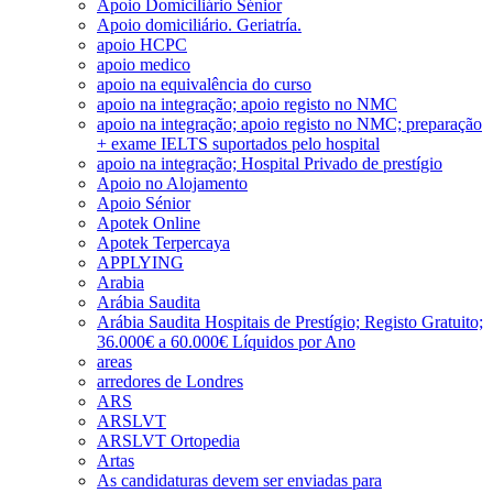
Apoio Domiciliário Sénior
Apoio domiciliário. Geriatría.
apoio HCPC
apoio medico
apoio na equivalência do curso
apoio na integração; apoio registo no NMC
apoio na integração; apoio registo no NMC; preparação
+ exame IELTS suportados pelo hospital
apoio na integração; Hospital Privado de prestígio
Apoio no Alojamento
Apoio Sénior
Apotek Online
Apotek Terpercaya
APPLYING
Arabia
Arábia Saudita
Arábia Saudita Hospitais de Prestígio; Registo Gratuito;
36.000€ a 60.000€ Líquidos por Ano
areas
arredores de Londres
ARS
ARSLVT
ARSLVT Ortopedia
Artas
As candidaturas devem ser enviadas para