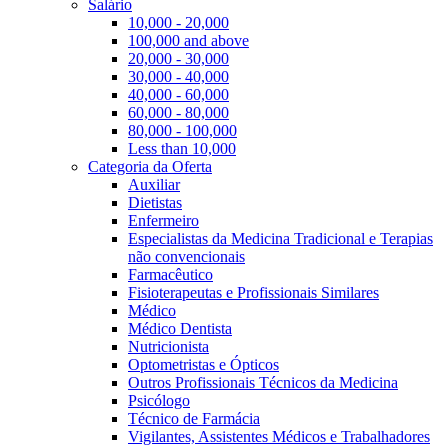
Salário
10,000 - 20,000
100,000 and above
20,000 - 30,000
30,000 - 40,000
40,000 - 60,000
60,000 - 80,000
80,000 - 100,000
Less than 10,000
Categoria da Oferta
Auxiliar
Dietistas
Enfermeiro
Especialistas da Medicina Tradicional e Terapias
não convencionais
Farmacêutico
Fisioterapeutas e Profissionais Similares
Médico
Médico Dentista
Nutricionista
Optometristas e Ópticos
Outros Profissionais Técnicos da Medicina
Psicólogo
Técnico de Farmácia
Vigilantes, Assistentes Médicos e Trabalhadores