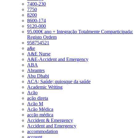
7400-230
7750
8200
8600-174
9120-000
95.000€ ano + Integração Totalmente Comparticipada:
Registo Ordem
958754521
a&e
A&E Nurse
A&E-Accident and Emergency
ABA
Abrantes
Abu Dhabi
ACA; Saúde; quiosque da saúde
Academic Writing
Ação
ação direta
Ação M
Ação Médica
acção médica
Accident & Emergency
Accident and Emergency
accommodation
account