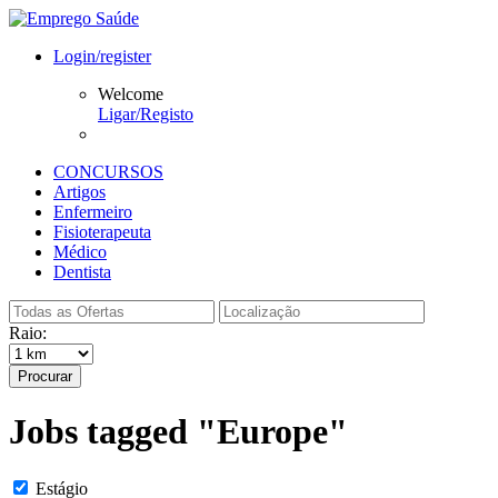
Login/register
Welcome
Ligar/Registo
CONCURSOS
Artigos
Enfermeiro
Fisioterapeuta
Médico
Dentista
Raio:
Procurar
Jobs tagged "Europe"
Estágio