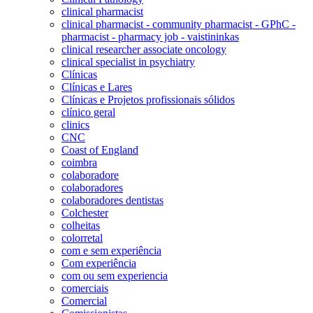
clinical pharmacist
clinical pharmacist - community pharmacist - GPhC -
pharmacist - pharmacy job - vaistininkas
clinical researcher associate oncology
clinical specialist in psychiatry
Clínicas
Clínicas e Lares
Clínicas e Projetos profissionais sólidos
clínico geral
clinics
CNC
Coast of England
coimbra
colaboradore
colaboradores
colaboradores dentistas
Colchester
colheitas
colorretal
com e sem experiência
Com experiência
com ou sem experiencia
comerciais
Comercial