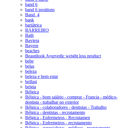
band 6
band 6 positions
Band_4
bank
bariátrica
BARREIRO
Bath
Baviera
Bayern
beaches
Beautilook Ayurvedic weight loss product
bebe
belas
beleza
beleza e bem estar
belfast
belgia
Bélgica
Bélgica - bom salário - comprar - Francia - médico-
dentista - trabalhar no exterior
Bélgica - colaboradores - dentistas - Trabalho
Bélgica - dentistas - recrutamento
Bélgica - Enfermeiros - Recrutamen
Bélgica - Enfermeiros - recrutamento
Bélgica - especialistas - médicos - recrutamento