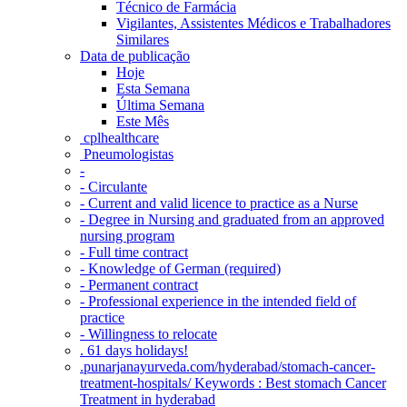
Técnico de Farmácia
Vigilantes, Assistentes Médicos e Trabalhadores
Similares
Data de publicação
Hoje
Esta Semana
Última Semana
Este Mês
‎ cplhealthcare‬
Pneumologistas
-
- Circulante
- Current and valid licence to practice as a Nurse
- Degree in Nursing and graduated from an approved
nursing program
- Full time contract
- Knowledge of German (required)
- Permanent contract
- Professional experience in the intended field of
practice
- Willingness to relocate
. 61 days holidays!
.punarjanayurveda.com/hyderabad/stomach-cancer-
treatment-hospitals/ Keywords : Best stomach Cancer
Treatment in hyderabad