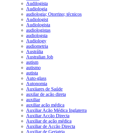
Audilogista
Audiologia
audiologia; Otorrino; técnicos
Audiologist
Audiologista
audiologistas
audiologsta
Audiology
audiometria
Austrália
Australian Job
autism
autismo
autista
Auto-glass
Autonomia
Auxiiares de Saúde
auxilar de ação direta
auxiliar
auxiliar ação médica
Auxiliar Ação Médica Inglaterra
Auxiliar Acção Directa
Auxiliar de ação médica
Auxiliar de Acção Directa
Auxiliar de Geriatria