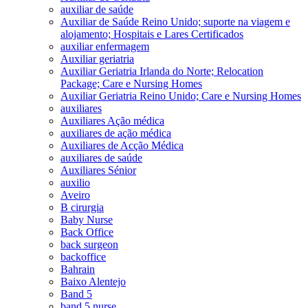
auxiliar de saúde
Auxiliar de Saúde Reino Unido; suporte na viagem e
alojamento; Hospitais e Lares Certificados
auxiliar enfermagem
Auxiliar geriatria
Auxiliar Geriatria Irlanda do Norte; Relocation
Package; Care e Nursing Homes
Auxiliar Geriatria Reino Unido; Care e Nursing Homes
auxiliares
Auxiliares Ação médica
auxiliares de ação médica
Auxiliares de Acção Médica
auxiliares de saúde
Auxiliares Sénior
auxilio
Aveiro
B cirurgia
Baby Nurse
Back Office
back surgeon
backoffice
Bahrain
Baixo Alentejo
Band 5
band 5 nurse