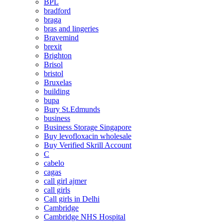
BPL
bradford
braga
bras and lingeries
Bravemind
brexit
Brighton
Brisol
bristol
Bruxelas
building
bupa
Bury St.Edmunds
business
Business Storage Singapore
Buy levofloxacin wholesale
Buy Verified Skrill Account
C
cabelo
cagas
call girl ajmer
call girls
Call girls in Delhi
Cambridge
Cambridge NHS Hospital