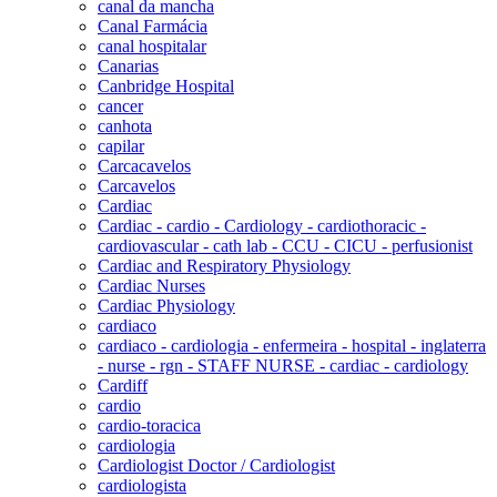
canal da mancha
Canal Farmácia
canal hospitalar
Canarias
Canbridge Hospital
cancer
canhota
capilar
Carcacavelos
Carcavelos
Cardiac
Cardiac - cardio - Cardiology - cardiothoracic -
cardiovascular - cath lab - CCU - CICU - perfusionist
Cardiac and Respiratory Physiology
Cardiac Nurses
Cardiac Physiology
cardiaco
cardiaco - cardiologia - enfermeira - hospital - inglaterra
- nurse - rgn - STAFF NURSE - cardiac - cardiology
Cardiff
cardio
cardio-toracica
cardiologia
Cardiologist Doctor / Cardiologist
cardiologista