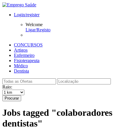
Login/register
Welcome
Ligar/Registo
CONCURSOS
Artigos
Enfermeiro
Fisioterapeuta
Médico
Dentista
Raio:
Procurar
Jobs tagged "colaboradores
dentistas"