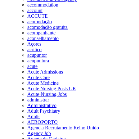
accommodation
account
ACCUTE
acomodação
acomodação gratuita
acompanhante
aconselhamento
Açores
acrilico
acupuntor
acupuntura
acute
Acute Admissions
Acute Care
Acute Medicine
Acute Nursing Posts UK
Acute-Nursing-Jobs
administrar
Administrativo
Adult Psychiatry
Adults
AEROPORTO
Agencia Recrutamento Reino Unido
Agency Job
Agente de Geriatria