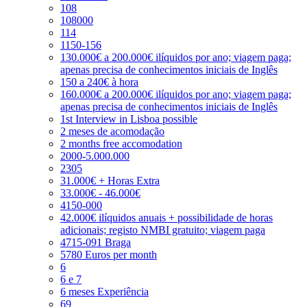
108
108000
114
1150-156
130.000€ a 200.000€ ilíquidos por ano; viagem paga;
apenas precisa de conhecimentos iniciais de Inglês
150 a 240€ à hora
160.000€ a 200.000€ ilíquidos por ano; viagem paga;
apenas precisa de conhecimentos iniciais de Inglês
1st Interview in Lisboa possible
2 meses de acomodação
2 months free accomodation
2000-5.000.000
2305
31.000€ + Horas Extra
33.000€ - 46.000€
4150-000
42.000€ ilíquidos anuais + possibilidade de horas
adicionais; registo NMBI gratuito; viagem paga
4715-091 Braga
5780 Euros per month
6
6 e 7
6 meses Experiência
69