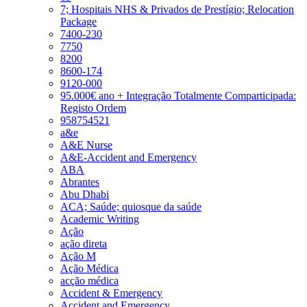
7; Hospitais NHS & Privados de Prestígio; Relocation
Package
7400-230
7750
8200
8600-174
9120-000
95.000€ ano + Integração Totalmente Comparticipada:
Registo Ordem
958754521
a&e
A&E Nurse
A&E-Accident and Emergency
ABA
Abrantes
Abu Dhabi
ACA; Saúde; quiosque da saúde
Academic Writing
Ação
ação direta
Ação M
Ação Médica
acção médica
Accident & Emergency
Accident and Emergency