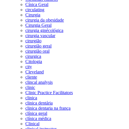
Cínica Geral
circulating
Cirurgia
cirurgia da obesidade
Cirurgia Geral
cirurgia ginécológica
cirurgia vascular
cirurgião
cirurgião geral
cirurgião oral
cirurgica
Citologia
city
Cleveland
cliente
clincal analysis
clinic
Clinic Practice Facilitators
clinica
clinica dentária
clinica dentaria na frança
clínica geral
clínica médica
Clinical
clinical instructor