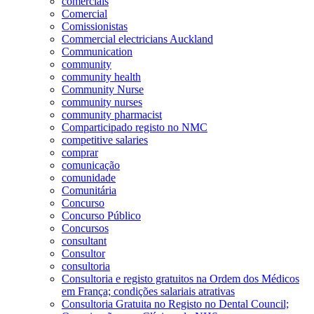
comerciais
Comercial
Comissionistas
Commercial electricians Auckland
Communication
community
community health
Community Nurse
community nurses
community pharmacist
Comparticipado registo no NMC
competitive salaries
comprar
comunicação
comunidade
Comunitária
Concurso
Concurso Público
Concursos
consultant
Consultor
consultoria
Consultoria e registo gratuitos na Ordem dos Médicos
em França; condições salariais atrativas
Consultoria Gratuita no Registo no Dental Council;