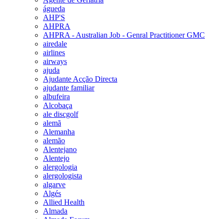
águeda
AHP'S
AHPRA
AHPRA - Australian Job - Genral Practitioner GMC
airedale
airlines
airways
ajuda
Ajudante Acção Directa
ajudante familiar
albufeira
Alcobaça
ale discgolf
alemã
Alemanha
alemão
Alentejano
Alentejo
alergologia
alergologista
algarve
Algés
Allied Health
Almada