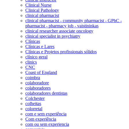
Clinical Nurse
Clinical Pathology
clinical pharmacist
clinical pharmacist - community pharmacist - GPhC -
pharmacist - pharmacy job - vaistininkas
clinical researcher associate oncology
clinical specialist in psychiatry
Clínicas
Clínicas e Lares
Clínicas e Projetos profissionais sólidos
clínico geral
clinics
CNC
Coast of England
coimbra
colaboradore
colaboradores
colaboradores dentistas
Colchester
colheitas
colorretal
com e sem experiência
Com experiência
com ou sem experiencia