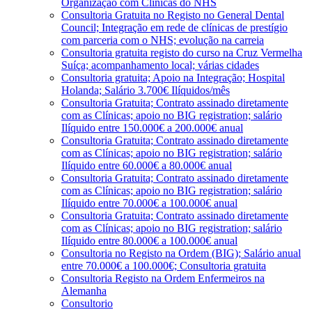
Organização com Clínicas do NHS
Consultoria Gratuita no Registo no General Dental
Council; Integração em rede de clínicas de prestígio
com parceria com o NHS; evolução na carreia
Consultoria gratuita registo do curso na Cruz Vermelha
Suíça; acompanhamento local; várias cidades
Consultoria gratuita; Apoio na Integração; Hospital
Holanda; Salário 3.700€ Ilíquidos/mês
Consultoria Gratuita; Contrato assinado diretamente
com as Clínicas; apoio no BIG registration; salário
Ilíquido entre 150.000€ a 200.000€ anual
Consultoria Gratuita; Contrato assinado diretamente
com as Clínicas; apoio no BIG registration; salário
Ilíquido entre 60.000€ a 80.000€ anual
Consultoria Gratuita; Contrato assinado diretamente
com as Clínicas; apoio no BIG registration; salário
Ilíquido entre 70.000€ a 100.000€ anual
Consultoria Gratuita; Contrato assinado diretamente
com as Clínicas; apoio no BIG registration; salário
Ilíquido entre 80.000€ a 100.000€ anual
Consultoria no Registo na Ordem (BIG); Salário anual
entre 70.000€ a 100.000€; Consultoria gratuita
Consultoria Registo na Ordem Enfermeiros na
Alemanha
Consultorio