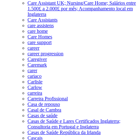
Care Assistant UK; Nursing/Care Home; Salários entre
1.500£ a 2.000£ por mês; Acompanhamento local em
Inglaterra
Care Assistants
care assistens
care home
Care Homes
care support
career
career progression
Caregiver
Caremark
carer
cariaco
Carlisle
Carlow
carreira
Carreira Profissional
Casa de repouso
Casal de Cambra
Casas de saúde
Casas de Saúde e Lares Certificados Inglaterra;
Consultoria em Portugal e Inglaterra
Casas de Saúde República da Irlanda
Cascais