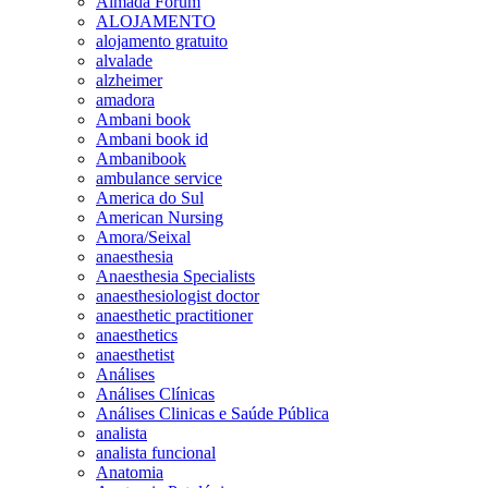
Almada Forum
ALOJAMENTO
alojamento gratuito
alvalade
alzheimer
amadora
Ambani book
Ambani book id
Ambanibook
ambulance service
America do Sul
American Nursing
Amora/Seixal
anaesthesia
Anaesthesia Specialists
anaesthesiologist doctor
anaesthetic practitioner
anaesthetics
anaesthetist
Análises
Análises Clínicas
Análises Clinicas e Saúde Pública
analista
analista funcional
Anatomia