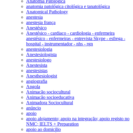
Anatomia Patológica
anatomia patológica citológica e tanatológica
Anatomical Pathology
anestesia
anestesia frança
Anestésico
Anestésico - cardiaco - cardiologia - enfermeira
anestésico - enfermeiras - entrevista Skype - esfrega -
hospital - instrumentador - nhs - rgn
anestesiologia
Anestesiologista
anestesiologo
Anestesista
anestesistas
Anesthesiologist
angiografia
Angola
Animação sociocultural
Animação socioeducativa
Animadora Sociocultural
anúncio
apoio
apoio alojamento; apoio na integração; apoio registo no
NMC; IELTS + Preparation
apoio ao domicilio