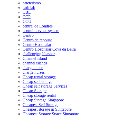
cateterismo
cath lab
CBL
CCP
CCU
central de Londres
central nervous system
Centro
Centro de repouso
Centro Hospitalar
Centro Hospitalar Cova da Beira
challenging bhavior
Channel Island
channel islands
charge nurse
charge nurses
Cheap rental storage
Cheap self storage
Cheap self storage Services
Cheap Storage
Cheap storage rental
Cheap Storage Singapore
Cheapest Self Storage
Cheapest storage in Singapore
Cheapest Storage Space Singapore