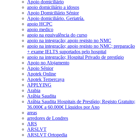
Apoio domiciliário
apoio domiciliário a idosos
Apoio Domiciliário Sénior
Apoio domiciliário. Geriatría.
apoio HCPC
apoio medico
apoio na equivalência do curso
apoio na integração; apoio registo no NMC
apoio na integração; apoio registo no NMC; preparação
+ exame IELTS suportados pelo hospital
apoio na integração; Hospital Privado de prestígio
Apoio no Alojamento
Apoio Sénior
Apotek Online
Apotek Terpercaya
APPLYING
Arabia
Arábia Saudita
Arábia Saudita Hospitais de Prestígio; Registo Gratuito;
36.000€ a 60.000€ Líquidos por Ano
areas
arredores de Londres
ARS
ARSLVT
ARSLVT Ortopedia