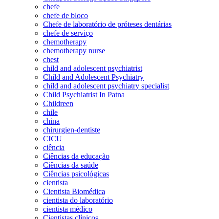
chefe
chefe de bloco
Chefe de laboratório de próteses dentárias
chefe de serviço
chemotherapy
chemotherapy nurse
chest
child and adolescent psychiatrist
Child and Adolescent Psychiatry
child and adolescent psychiatry specialist
Child Psychiatrist In Patna
Childreen
chile
china
chirurgien-dentiste
CICU
ciência
Ciências da educação
Ciências da saúde
Ciências psicológicas
cientista
Cientista Biomédica
cientista do laboratório
cientista médico
Cientistas clínicos