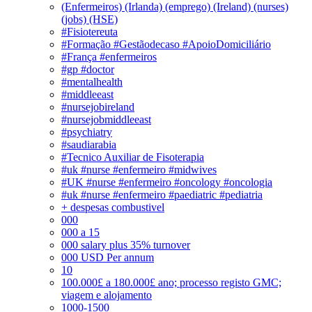
(Enfermeiros) (Irlanda) (emprego) (Ireland) (nurses)
(jobs) (HSE)
#Fisiotereuta
#Formação #Gestãodecaso #ApoioDomiciliário
#França #enfermeiros
#gp #doctor
#mentalhealth
#middleeast
#nursejobireland
#nursejobmiddleeast
#psychiatry
#saudiarabia
#Tecnico Auxiliar de Fisoterapia
#uk #nurse #enfermeiro #midwives
#UK #nurse #enfermeiro #oncology #oncologia
#uk #nurse #enfermeiro #paediatric #pediatria
+ despesas combustivel
000
000 a 15
000 salary plus 35% turnover
000 USD Per annum
10
100.000£ a 180.000£ ano; processo registo GMC;
viagem e alojamento
1000-1500