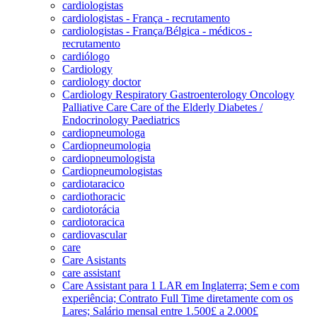
cardiologistas
cardiologistas - França - recrutamento
cardiologistas - França/Bélgica - médicos -
recrutamento
cardiólogo
Cardiology
cardiology doctor
Cardiology Respiratory Gastroenterology Oncology
Palliative Care Care of the Elderly Diabetes /
Endocrinology Paediatrics
cardiopneumologa
Cardiopneumologia
cardiopneumologista
Cardiopneumologistas
cardiotaracico
cardiothoracic
cardiotorácia
cardiotoracica
cardiovascular
care
Care Asistants
care assistant
Care Assistant para 1 LAR em Inglaterra; Sem e com
experiência; Contrato Full Time diretamente com os
Lares; Salário mensal entre 1.500£ a 2.000£