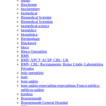
bilbao
Biochemie
biochemistry
biomedical
Biomedical Scientist
Biomedical Scientists
biomedical-science
biomédico
bioquímica
Birmingham
Blackpool
bloco
Bloco Operatório
BMS
BMS; APCT; ACSP; CBL; UK
BMS; CBL; Recrutamento; Reino Unido; Laboratórios
Privados
bolo operatório
bom
bom salário
bom salário-especialista-especialistas-França-médico-
médicos-salário
bordeus
Bournemouth
Bournemouth General Hospital