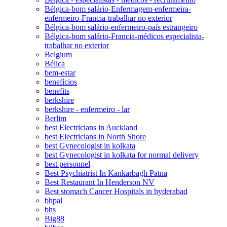
Bélgica-bom salário-Enfermagem-enfermeira-
enfermeiro-Francia-trabalhar no exterior
Bélgica-bom salário-enfermeiro-país estrangeiro
Bélgica-bom salário-Francia-médicos especialista-
trabalhar no exterior
Belgium
Bélica
bem-estar
benefícios
benefits
berkshire
berkshire - enfermeiro - lar
Berlim
best Electricians in Auckland
best Electricians in North Shore
best Gynecologist in kolkata
best Gynecologist in kolkata for normal delivery
best personnel
Best Psychiatrist In Kankarbagh Patna
Best Restaurant In Henderson NV
Best stomach Cancer Hospitals in hyderabad
bhpal
bhs
Big88