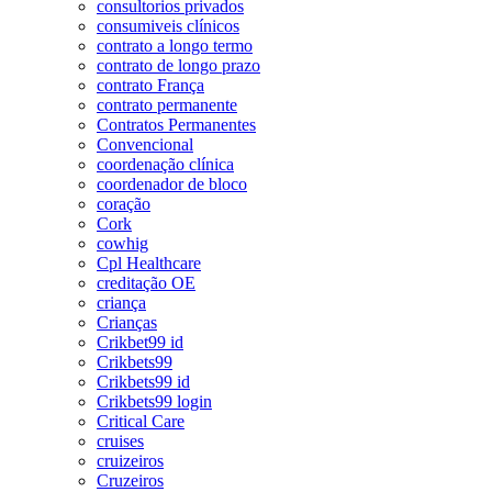
consultorios privados
consumiveis clínicos
contrato a longo termo
contrato de longo prazo
contrato França
contrato permanente
Contratos Permanentes
Convencional
coordenação clínica
coordenador de bloco
coração
Cork
cowhig
Cpl Healthcare
creditação OE
criança
Crianças
Crikbet99 id
Crikbets99
Crikbets99 id
Crikbets99 login
Critical Care
cruises
cruizeiros
Cruzeiros