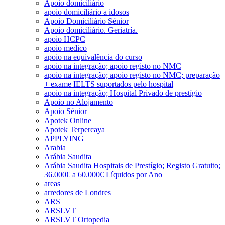
Apoio domiciliário
apoio domiciliário a idosos
Apoio Domiciliário Sénior
Apoio domiciliário. Geriatría.
apoio HCPC
apoio medico
apoio na equivalência do curso
apoio na integração; apoio registo no NMC
apoio na integração; apoio registo no NMC; preparação
+ exame IELTS suportados pelo hospital
apoio na integração; Hospital Privado de prestígio
Apoio no Alojamento
Apoio Sénior
Apotek Online
Apotek Terpercaya
APPLYING
Arabia
Arábia Saudita
Arábia Saudita Hospitais de Prestígio; Registo Gratuito;
36.000€ a 60.000€ Líquidos por Ano
areas
arredores de Londres
ARS
ARSLVT
ARSLVT Ortopedia