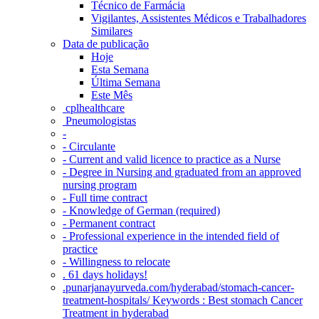
Técnico de Farmácia
Vigilantes, Assistentes Médicos e Trabalhadores
Similares
Data de publicação
Hoje
Esta Semana
Última Semana
Este Mês
‎ cplhealthcare‬
Pneumologistas
-
- Circulante
- Current and valid licence to practice as a Nurse
- Degree in Nursing and graduated from an approved
nursing program
- Full time contract
- Knowledge of German (required)
- Permanent contract
- Professional experience in the intended field of
practice
- Willingness to relocate
. 61 days holidays!
.punarjanayurveda.com/hyderabad/stomach-cancer-
treatment-hospitals/ Keywords : Best stomach Cancer
Treatment in hyderabad