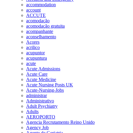
accommodation
account
ACCUTE
acomodação
acomodação gratuita
acompanhante
aconselhamento
Açores
acrilico
acupuntor
acupuntura
acute
Acute Admissions
Acute Care
Acute Medicine
Acute Nursing Posts UK
Acute-Nursing-Jobs
administrar
Administrativo
Adult Psychiatry
Adults
AEROPORTO
Agencia Recrutamento Reino Unido
Agency Job
Agente de Geriatria