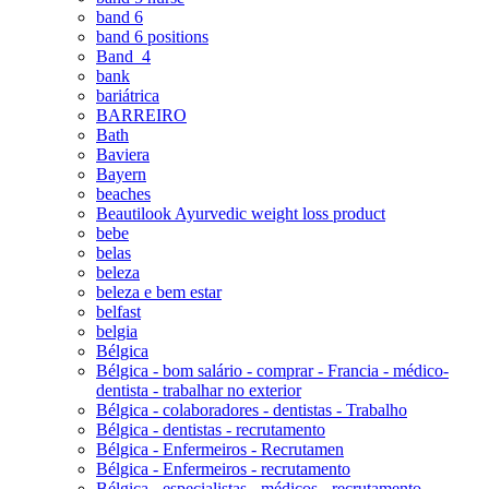
band 6
band 6 positions
Band_4
bank
bariátrica
BARREIRO
Bath
Baviera
Bayern
beaches
Beautilook Ayurvedic weight loss product
bebe
belas
beleza
beleza e bem estar
belfast
belgia
Bélgica
Bélgica - bom salário - comprar - Francia - médico-
dentista - trabalhar no exterior
Bélgica - colaboradores - dentistas - Trabalho
Bélgica - dentistas - recrutamento
Bélgica - Enfermeiros - Recrutamen
Bélgica - Enfermeiros - recrutamento
Bélgica - especialistas - médicos - recrutamento