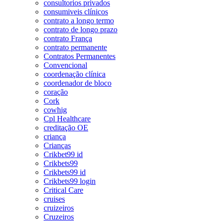
consultorios privados
consumiveis clínicos
contrato a longo termo
contrato de longo prazo
contrato França
contrato permanente
Contratos Permanentes
Convencional
coordenação clínica
coordenador de bloco
coração
Cork
cowhig
Cpl Healthcare
creditação OE
criança
Crianças
Crikbet99 id
Crikbets99
Crikbets99 id
Crikbets99 login
Critical Care
cruises
cruizeiros
Cruzeiros