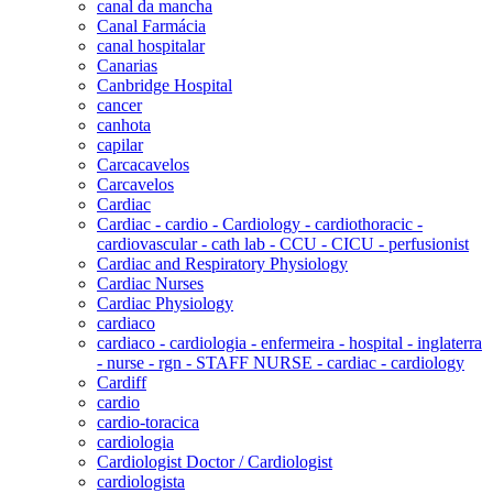
canal da mancha
Canal Farmácia
canal hospitalar
Canarias
Canbridge Hospital
cancer
canhota
capilar
Carcacavelos
Carcavelos
Cardiac
Cardiac - cardio - Cardiology - cardiothoracic -
cardiovascular - cath lab - CCU - CICU - perfusionist
Cardiac and Respiratory Physiology
Cardiac Nurses
Cardiac Physiology
cardiaco
cardiaco - cardiologia - enfermeira - hospital - inglaterra
- nurse - rgn - STAFF NURSE - cardiac - cardiology
Cardiff
cardio
cardio-toracica
cardiologia
Cardiologist Doctor / Cardiologist
cardiologista