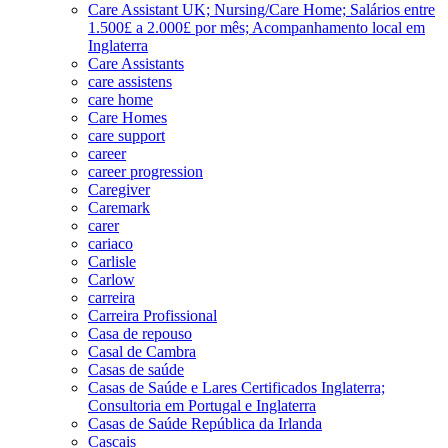
Care Assistant UK; Nursing/Care Home; Salários entre
1.500£ a 2.000£ por mês; Acompanhamento local em
Inglaterra
Care Assistants
care assistens
care home
Care Homes
care support
career
career progression
Caregiver
Caremark
carer
cariaco
Carlisle
Carlow
carreira
Carreira Profissional
Casa de repouso
Casal de Cambra
Casas de saúde
Casas de Saúde e Lares Certificados Inglaterra;
Consultoria em Portugal e Inglaterra
Casas de Saúde República da Irlanda
Cascais