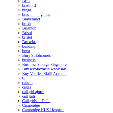
BPL
bradford
braga
bras and lingeries
Bravemind
brexit
Brighton
Brisol
bristol
Bruxelas
building
bupa
Bury St.Edmunds
business
Business Storage Singapore
Buy levofloxacin wholesale
Buy Verified Skrill Account
C
cabelo
cagas
call girl ajmer
call girls
Call girls in Delhi
Cambridge
Cambridge NHS Hospital