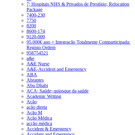
7; Hospitais NHS & Privados de Prestígio; Relocation
Package
7400-230
7750
8200
8600-174
9120-000
95.000€ ano + Integração Totalmente Comparticipada:
Registo Ordem
958754521
a&e
A&E Nurse
A&E-Accident and Emergency
ABA
Abrantes
Abu Dhabi
ACA; Saúde; quiosque da saúde
Academic Writing
Ação
ação direta
Ação M
Ação Médica
acção médica
Accident & Emergency
Accident and Emergency