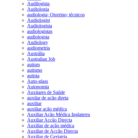
Audilogista
Audiologia
audiologia; Otorrino; técnicos
Audiologist
Audiologista
audiologistas
audiologsta
Audiology
audiometria
Austrália
Australian Job
autism
autismo
autista
Auto-glass
Autonomia
Auxiiares de Saúde
auxilar de ação direta
auxiliar
auxiliar ação médica
Auxiliar Ação Médica Inglaterra
Auxiliar Acção Directa
Auxiliar de ação médica
Auxiliar de Acção Directa
Auxiliar de Geriatria