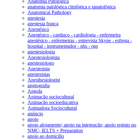
Anatomia Patológica
anatomia patológica citológica e tanatológica
Anatomical Pathology
anestesia
anestesia frança
Anestésico
Anestésico - cardiaco - cardiologia - enfermeira
anestésico - enfermeiras - entrevista Skype - esfrega -
hospital - instrumentador - nhs - rgn
anestesiologia
Anestesiologista
anestesiologo
Anestesista
anestesistas
Anesthesiologist
angiografia
Angola
Animação sociocultural
Animação socioeducativa
Animadora Sociocultural
anúncio
apoio
apoio alojamento; apoio na integração; apoio registo no
NMC; IELTS + Preparation
apoio ao domicilio