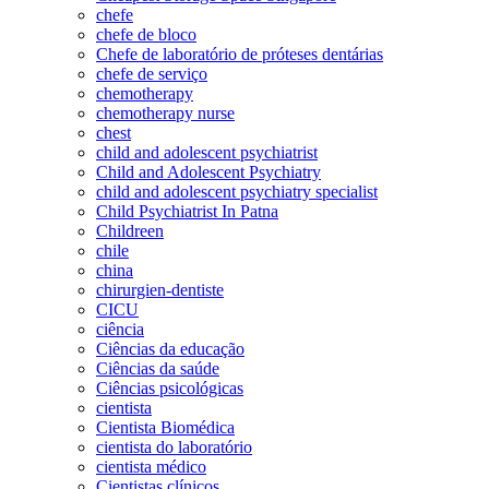
chefe
chefe de bloco
Chefe de laboratório de próteses dentárias
chefe de serviço
chemotherapy
chemotherapy nurse
chest
child and adolescent psychiatrist
Child and Adolescent Psychiatry
child and adolescent psychiatry specialist
Child Psychiatrist In Patna
Childreen
chile
china
chirurgien-dentiste
CICU
ciência
Ciências da educação
Ciências da saúde
Ciências psicológicas
cientista
Cientista Biomédica
cientista do laboratório
cientista médico
Cientistas clínicos