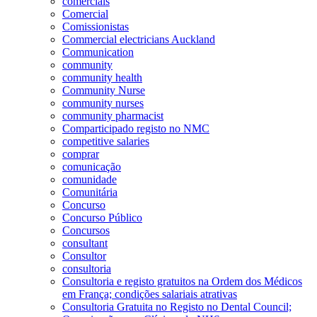
comerciais
Comercial
Comissionistas
Commercial electricians Auckland
Communication
community
community health
Community Nurse
community nurses
community pharmacist
Comparticipado registo no NMC
competitive salaries
comprar
comunicação
comunidade
Comunitária
Concurso
Concurso Público
Concursos
consultant
Consultor
consultoria
Consultoria e registo gratuitos na Ordem dos Médicos
em França; condições salariais atrativas
Consultoria Gratuita no Registo no Dental Council;