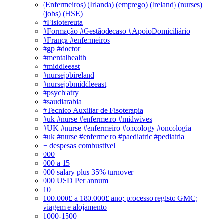
(Enfermeiros) (Irlanda) (emprego) (Ireland) (nurses)
(jobs) (HSE)
#Fisiotereuta
#Formação #Gestãodecaso #ApoioDomiciliário
#França #enfermeiros
#gp #doctor
#mentalhealth
#middleeast
#nursejobireland
#nursejobmiddleeast
#psychiatry
#saudiarabia
#Tecnico Auxiliar de Fisoterapia
#uk #nurse #enfermeiro #midwives
#UK #nurse #enfermeiro #oncology #oncologia
#uk #nurse #enfermeiro #paediatric #pediatria
+ despesas combustivel
000
000 a 15
000 salary plus 35% turnover
000 USD Per annum
10
100.000£ a 180.000£ ano; processo registo GMC;
viagem e alojamento
1000-1500