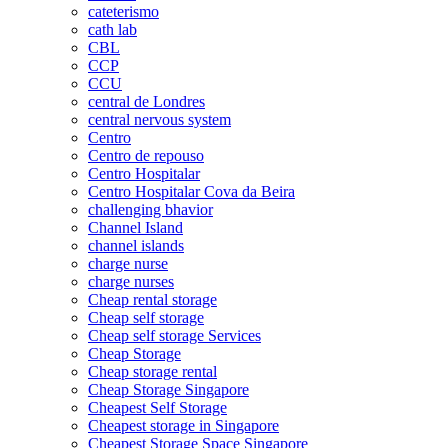
cateterismo
cath lab
CBL
CCP
CCU
central de Londres
central nervous system
Centro
Centro de repouso
Centro Hospitalar
Centro Hospitalar Cova da Beira
challenging bhavior
Channel Island
channel islands
charge nurse
charge nurses
Cheap rental storage
Cheap self storage
Cheap self storage Services
Cheap Storage
Cheap storage rental
Cheap Storage Singapore
Cheapest Self Storage
Cheapest storage in Singapore
Cheapest Storage Space Singapore