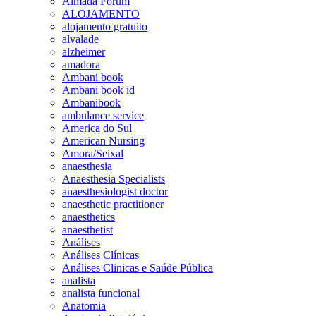
Almada Forum
ALOJAMENTO
alojamento gratuito
alvalade
alzheimer
amadora
Ambani book
Ambani book id
Ambanibook
ambulance service
America do Sul
American Nursing
Amora/Seixal
anaesthesia
Anaesthesia Specialists
anaesthesiologist doctor
anaesthetic practitioner
anaesthetics
anaesthetist
Análises
Análises Clínicas
Análises Clinicas e Saúde Pública
analista
analista funcional
Anatomia