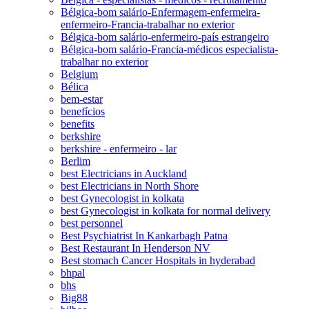
Bélgica-bom salário-Enfermagem-enfermeira-
enfermeiro-Francia-trabalhar no exterior
Bélgica-bom salário-enfermeiro-país estrangeiro
Bélgica-bom salário-Francia-médicos especialista-
trabalhar no exterior
Belgium
Bélica
bem-estar
benefícios
benefits
berkshire
berkshire - enfermeiro - lar
Berlim
best Electricians in Auckland
best Electricians in North Shore
best Gynecologist in kolkata
best Gynecologist in kolkata for normal delivery
best personnel
Best Psychiatrist In Kankarbagh Patna
Best Restaurant In Henderson NV
Best stomach Cancer Hospitals in hyderabad
bhpal
bhs
Big88