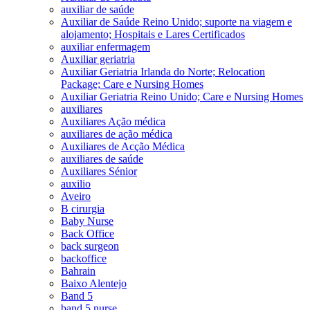
auxiliar de saúde
Auxiliar de Saúde Reino Unido; suporte na viagem e
alojamento; Hospitais e Lares Certificados
auxiliar enfermagem
Auxiliar geriatria
Auxiliar Geriatria Irlanda do Norte; Relocation
Package; Care e Nursing Homes
Auxiliar Geriatria Reino Unido; Care e Nursing Homes
auxiliares
Auxiliares Ação médica
auxiliares de ação médica
Auxiliares de Acção Médica
auxiliares de saúde
Auxiliares Sénior
auxilio
Aveiro
B cirurgia
Baby Nurse
Back Office
back surgeon
backoffice
Bahrain
Baixo Alentejo
Band 5
band 5 nurse