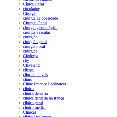
Cínica Geral
circulating
Cirurgia
cirurgia da obesidade
Cirurgia Geral
cirurgia ginécológica
cirurgia vascular
cirurgião
cirurgião geral
cirurgião oral
cirurgica
Citologia
city
Cleveland
cliente
clincal analysis
clinic
Clinic Practice Facilitators
clinica
clinica dentária
clinica dentaria na frança
clínica geral
clínica médica
Clinical
clinical instructor