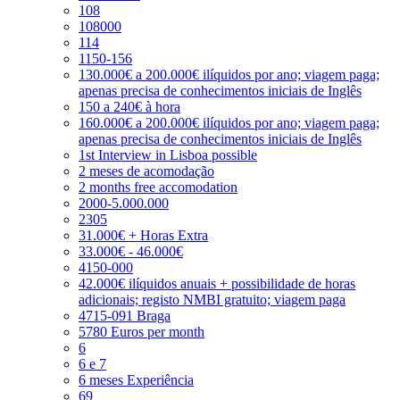
108
108000
114
1150-156
130.000€ a 200.000€ ilíquidos por ano; viagem paga;
apenas precisa de conhecimentos iniciais de Inglês
150 a 240€ à hora
160.000€ a 200.000€ ilíquidos por ano; viagem paga;
apenas precisa de conhecimentos iniciais de Inglês
1st Interview in Lisboa possible
2 meses de acomodação
2 months free accomodation
2000-5.000.000
2305
31.000€ + Horas Extra
33.000€ - 46.000€
4150-000
42.000€ ilíquidos anuais + possibilidade de horas
adicionais; registo NMBI gratuito; viagem paga
4715-091 Braga
5780 Euros per month
6
6 e 7
6 meses Experiência
69