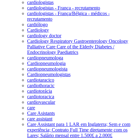
cardiologistas
cardiologistas - França - recrutamento
cardiologistas - França/Bélgica - médicos -
recrutamento
cardiólogo
Cardiology
cardiology doctor
Cardiology Respiratory Gastroenterology Oncology
Palliative Care Care of the Elderly Diabetes /
Endocrinology Paediatrics
cardiopneumologa
Cardiopneumologia
cardiopneumologista
Cardiopneumologistas
cardiotaracico
cardiothoracic
cardiotorácia
cardiotoracica
cardiovascular
care
Care Asistants
care assistant
Care Assistant para 1 LAR em Inglaterra; Sem e com
experiência; Contrato Full Time diretamente com os
Lares; Salário mensal entre 1.500£ a 2.000£