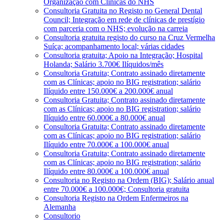
Organização com Clínicas do NHS
Consultoria Gratuita no Registo no General Dental
Council; Integração em rede de clínicas de prestígio
com parceria com o NHS; evolução na carreia
Consultoria gratuita registo do curso na Cruz Vermelha
Suíça; acompanhamento local; várias cidades
Consultoria gratuita; Apoio na Integração; Hospital
Holanda; Salário 3.700€ Ilíquidos/mês
Consultoria Gratuita; Contrato assinado diretamente
com as Clínicas; apoio no BIG registration; salário
Ilíquido entre 150.000€ a 200.000€ anual
Consultoria Gratuita; Contrato assinado diretamente
com as Clínicas; apoio no BIG registration; salário
Ilíquido entre 60.000€ a 80.000€ anual
Consultoria Gratuita; Contrato assinado diretamente
com as Clínicas; apoio no BIG registration; salário
Ilíquido entre 70.000€ a 100.000€ anual
Consultoria Gratuita; Contrato assinado diretamente
com as Clínicas; apoio no BIG registration; salário
Ilíquido entre 80.000€ a 100.000€ anual
Consultoria no Registo na Ordem (BIG); Salário anual
entre 70.000€ a 100.000€; Consultoria gratuita
Consultoria Registo na Ordem Enfermeiros na
Alemanha
Consultorio