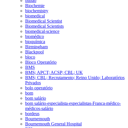
bilbao
Biochemie
biochemistry
biomedical
Biomedical Scientist
Biomedical Scientists
biomedical-science
biomédico
bioquímica
Birmingham
Blackpool
bloco
Bloco Operatório
BMS
BMS; APCT; ACSP; CBL; UK
BMS; CBL; Recrutamento; Reino Unido; Laboratórios
Privados
bolo operatório
bom
bom salário
bom salário-especialista-especialistas-França-médico-
médicos-salário
bordeus
Bournemouth
Bournemouth General Hospital