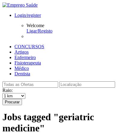
Login/register
Welcome
Ligar/Registo
CONCURSOS
Artigos
Enfermeiro
Fisioterapeuta
Médico
Dentista
Raio:
Procurar
Jobs tagged "geriatric
medicine"