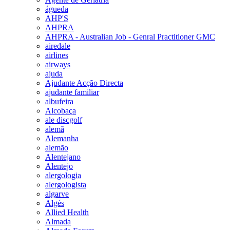
águeda
AHP'S
AHPRA
AHPRA - Australian Job - Genral Practitioner GMC
airedale
airlines
airways
ajuda
Ajudante Acção Directa
ajudante familiar
albufeira
Alcobaça
ale discgolf
alemã
Alemanha
alemão
Alentejano
Alentejo
alergologia
alergologista
algarve
Algés
Allied Health
Almada