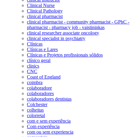
Clinical Nurse
Clinical Pathology
clinical pharmacist
clinical pharmacist - community pharmacist - GPhC -
pharmacist - pharmacy job - vaistininkas
clinical researcher associate oncology
clinical specialist in psychiatry
Clínicas
Clínicas e Lares
Clínicas e Projetos profissionais sólidos
clínico geral
clinics
CNC
Coast of England
coimbra
colaboradore
colaboradores
colaboradores dentistas
Colchester
colheitas
colorretal
com e sem experiência
Com experiência
com ou sem experiencia