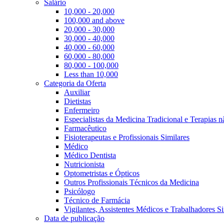
Salário
10,000 - 20,000
100,000 and above
20,000 - 30,000
30,000 - 40,000
40,000 - 60,000
60,000 - 80,000
80,000 - 100,000
Less than 10,000
Categoria da Oferta
Auxiliar
Dietistas
Enfermeiro
Especialistas da Medicina Tradicional e Terapias 
Farmacêutico
Fisioterapeutas e Profissionais Similares
Médico
Médico Dentista
Nutricionista
Optometristas e Ópticos
Outros Profissionais Técnicos da Medicina
Psicólogo
Técnico de Farmácia
Vigilantes, Assistentes Médicos e Trabalhadores Si
Data de publicação