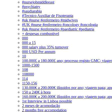
#nursejobmiddleeast
#psychiatry
#saudiarabia
#Tecnico Auxiliar de Fisoterapia
#uk #nurse #enfermeiro #midwives
#UK #nurse #enfermeiro #oncology #oncologia
#uk #nurse #enfermeiro #paediatric #pediatria
+ despesas combustivel
000
000 a 15
000 salary plus 35% turnover
000 USD Per annum
10
100.000£ a 180.000£ ano; processo registo GMC; viage
1000-1500
108
108000
114
1150-156
130.000€ a 200.000€ ilíquidos por ano; viagem paga; ape
150 a 240€ à hora
160.000€ a 200.000€ ilíquidos por ano; viagem paga; ape
1st Interview in Lisboa possible
2 meses de acomodação
2 months free accomodation