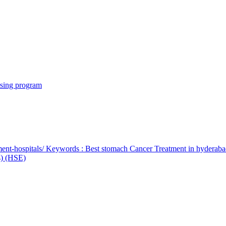
rsing program
ent-hospitals/ Keywords : Best stomach Cancer Treatment in hyderab
bs) (HSE)