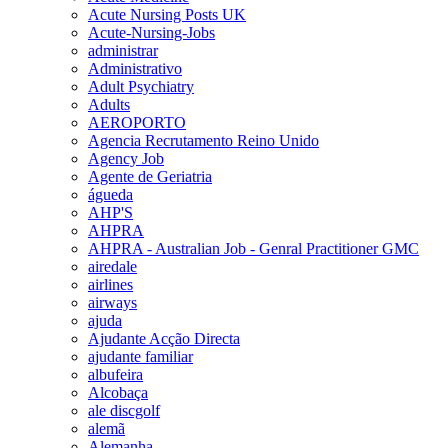
Acute Nursing Posts UK
Acute-Nursing-Jobs
administrar
Administrativo
Adult Psychiatry
Adults
AEROPORTO
Agencia Recrutamento Reino Unido
Agency Job
Agente de Geriatria
águeda
AHP'S
AHPRA
AHPRA - Australian Job - Genral Practitioner GMC
airedale
airlines
airways
ajuda
Ajudante Acção Directa
ajudante familiar
albufeira
Alcobaça
ale discgolf
alemã
Alemanha