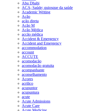
Abu Dhabi
ACA; Saúde; quiosque da saúde
Academic Writing
Ação
ação direta
Ação M
Ação Médica
acção médica
Accident & Emergency
Accident and Emergency
accommodation
account
ACCUTE
acomodação
acomodação gratuita
acompanhante
aconselhamento
Açores
acrilico
acupuntor
acupuntura
acute
Acute Admissions
Acute Care
Acute Medicine