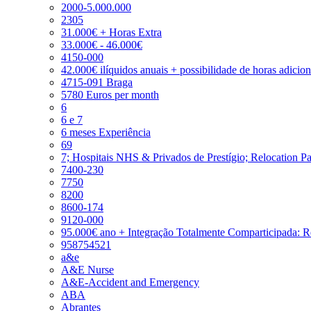
2000-5.000.000
2305
31.000€ + Horas Extra
33.000€ - 46.000€
4150-000
42.000€ ilíquidos anuais + possibilidade de horas adicio
4715-091 Braga
5780 Euros per month
6
6 e 7
6 meses Experiência
69
7; Hospitais NHS & Privados de Prestígio; Relocation P
7400-230
7750
8200
8600-174
9120-000
95.000€ ano + Integração Totalmente Comparticipada: 
958754521
a&e
A&E Nurse
A&E-Accident and Emergency
ABA
Abrantes