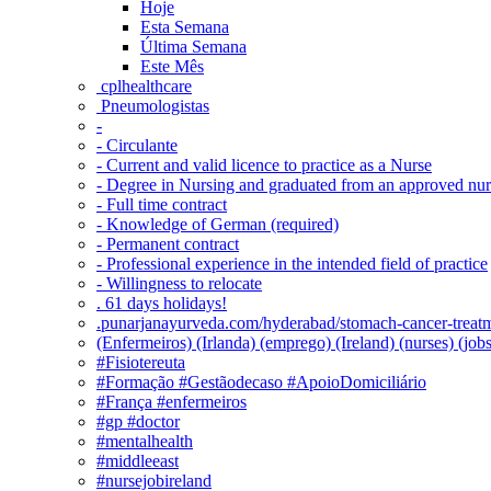
Hoje
Esta Semana
Última Semana
Este Mês
‎ cplhealthcare‬
Pneumologistas
-
- Circulante
- Current and valid licence to practice as a Nurse
- Degree in Nursing and graduated from an approved nu
- Full time contract
- Knowledge of German (required)
- Permanent contract
- Professional experience in the intended field of practice
- Willingness to relocate
. 61 days holidays!
.punarjanayurveda.com/hyderabad/stomach-cancer-treatm
(Enfermeiros) (Irlanda) (emprego) (Ireland) (nurses) (jo
#Fisiotereuta
#Formação #Gestãodecaso #ApoioDomiciliário
#França #enfermeiros
#gp #doctor
#mentalhealth
#middleeast
#nursejobireland