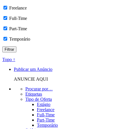
Freelance
Full-Time
Part-Time
Temporário
Topo ↑
Publicar um Anúncio
ANUNCIE AQUI
Procurar por…
Etiquetas
Tipo de Oferta
Estágio
Freelance
Full-Time
Part-Time
Temporário