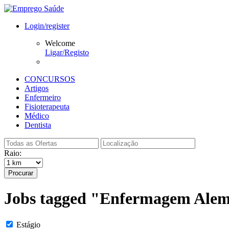
Login/register
Welcome
Ligar/Registo
CONCURSOS
Artigos
Enfermeiro
Fisioterapeuta
Médico
Dentista
Raio:
Procurar
Jobs tagged "Enfermagem Ale
Estágio