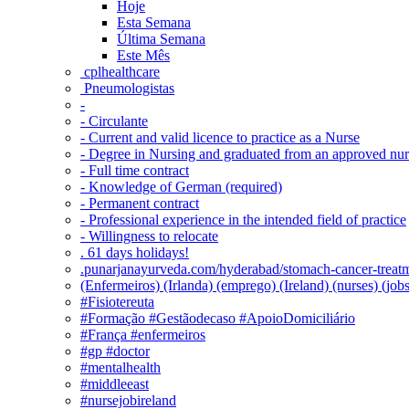
Hoje
Esta Semana
Última Semana
Este Mês
‎ cplhealthcare‬
Pneumologistas
-
- Circulante
- Current and valid licence to practice as a Nurse
- Degree in Nursing and graduated from an approved nu
- Full time contract
- Knowledge of German (required)
- Permanent contract
- Professional experience in the intended field of practice
- Willingness to relocate
. 61 days holidays!
.punarjanayurveda.com/hyderabad/stomach-cancer-treatm
(Enfermeiros) (Irlanda) (emprego) (Ireland) (nurses) (jo
#Fisiotereuta
#Formação #Gestãodecaso #ApoioDomiciliário
#França #enfermeiros
#gp #doctor
#mentalhealth
#middleeast
#nursejobireland