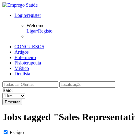
Login/register
Welcome
Ligar/Registo
CONCURSOS
Artigos
Enfermeiro
Fisioterapeuta
Médico
Dentista
Raio:
Procurar
Jobs tagged "Sales Representat
Estágio