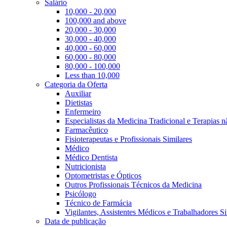
Salário
10,000 - 20,000
100,000 and above
20,000 - 30,000
30,000 - 40,000
40,000 - 60,000
60,000 - 80,000
80,000 - 100,000
Less than 10,000
Categoria da Oferta
Auxiliar
Dietistas
Enfermeiro
Especialistas da Medicina Tradicional e Terapias 
Farmacêutico
Fisioterapeutas e Profissionais Similares
Médico
Médico Dentista
Nutricionista
Optometristas e Ópticos
Outros Profissionais Técnicos da Medicina
Psicólogo
Técnico de Farmácia
Vigilantes, Assistentes Médicos e Trabalhadores Si
Data de publicação