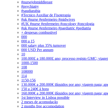
#nursejobmiddleeast
#psychiatry
#saudiarabia
#Tecnico Auxiliar de Fisoterapia
#uk #nurse #enfermeiro #midwives
#UK #nurse #enfermeiro #oncology #oncologia
#uk #nurse #enfermeiro #paediatric #pediatria
+ despesas combustivel
000
000 a 15
000 salary plus 35% turnover
000 USD Per annum
10
100.000£ a 180.000£ ano; processo registo GMC; viage
1000-1500
108
108000
114
1150-156
130.000€ a 200.000€ ilíquidos por ano; viagem paga; ape
150 a 240€ à hora
160.000€ a 200.000€ ilíquidos por ano; viagem paga; ape
1st Interview in Lisboa possible
2 meses de acomodação
2 months free accomodation