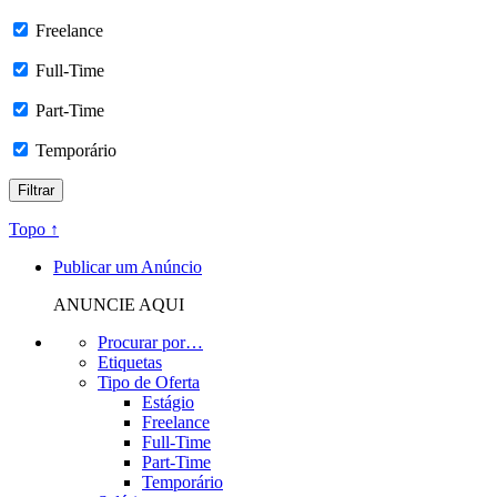
Freelance
Full-Time
Part-Time
Temporário
Topo ↑
Publicar um Anúncio
ANUNCIE AQUI
Procurar por…
Etiquetas
Tipo de Oferta
Estágio
Freelance
Full-Time
Part-Time
Temporário