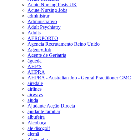
Acute Nursing Posts UK
Acute-Nursing-Jobs
administrar
Administrativo
Adult Psychiatry
Adults
AEROPORTO
Agencia Recrutamento Reino Unido
Agency Job
Agente de Geriatria
águeda
AHP'S
AHPRA
AHPRA - Australian Job - Genral Practitioner GMC
airedale
airlines
airways
ajuda
Ajudante Acção Directa
ajudante familiar
albufeira
Alcobaça
ale discgolf
alemã
Alemanha