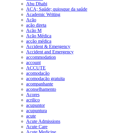
Abu Dhabi
ACA; Saúde; quiosque da saúde
Academic Writing
Ação
ação direta
Ação M
Ação Médica
acção médica
Accident & Emergency
Accident and Emergency
accommodation
account
ACCUTE
acomodação
acomodação gratuita
acompanhante
aconselhamento
Açores
acrilico
acupuntor
acupuntura
acute
Acute Admissions
Acute Care
Acute Medicine