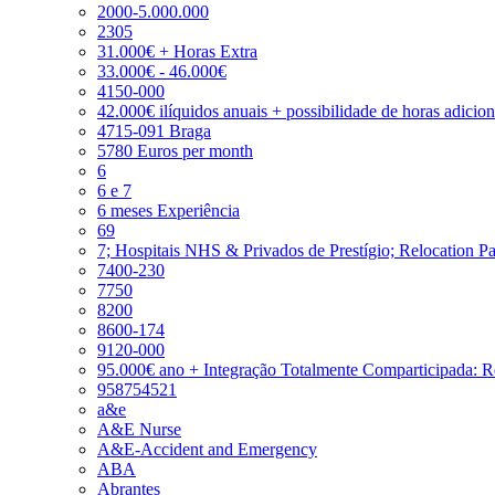
2000-5.000.000
2305
31.000€ + Horas Extra
33.000€ - 46.000€
4150-000
42.000€ ilíquidos anuais + possibilidade de horas adicio
4715-091 Braga
5780 Euros per month
6
6 e 7
6 meses Experiência
69
7; Hospitais NHS & Privados de Prestígio; Relocation P
7400-230
7750
8200
8600-174
9120-000
95.000€ ano + Integração Totalmente Comparticipada: 
958754521
a&e
A&E Nurse
A&E-Accident and Emergency
ABA
Abrantes