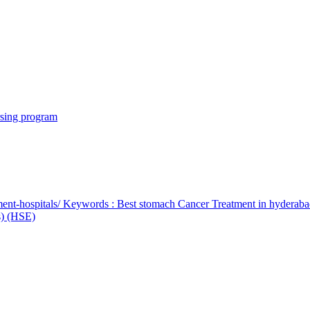
rsing program
ent-hospitals/ Keywords : Best stomach Cancer Treatment in hyderab
bs) (HSE)