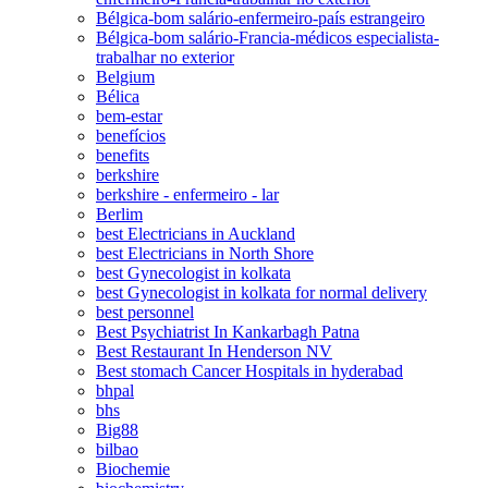
Bélgica-bom salário-enfermeiro-país estrangeiro
Bélgica-bom salário-Francia-médicos especialista-
trabalhar no exterior
Belgium
Bélica
bem-estar
benefícios
benefits
berkshire
berkshire - enfermeiro - lar
Berlim
best Electricians in Auckland
best Electricians in North Shore
best Gynecologist in kolkata
best Gynecologist in kolkata for normal delivery
best personnel
Best Psychiatrist In Kankarbagh Patna
Best Restaurant In Henderson NV
Best stomach Cancer Hospitals in hyderabad
bhpal
bhs
Big88
bilbao
Biochemie