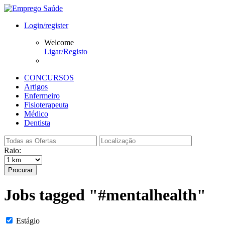
Login/register
Welcome
Ligar/Registo
CONCURSOS
Artigos
Enfermeiro
Fisioterapeuta
Médico
Dentista
Raio:
Procurar
Jobs tagged "#mentalhealth"
Estágio