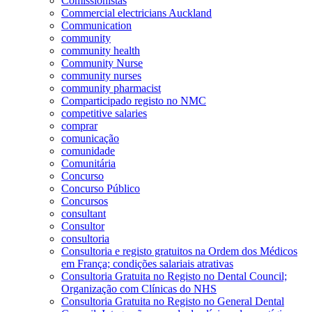
Comissionistas
Commercial electricians Auckland
Communication
community
community health
Community Nurse
community nurses
community pharmacist
Comparticipado registo no NMC
competitive salaries
comprar
comunicação
comunidade
Comunitária
Concurso
Concurso Público
Concursos
consultant
Consultor
consultoria
Consultoria e registo gratuitos na Ordem dos Médicos
em França; condições salariais atrativas
Consultoria Gratuita no Registo no Dental Council;
Organização com Clínicas do NHS
Consultoria Gratuita no Registo no General Dental