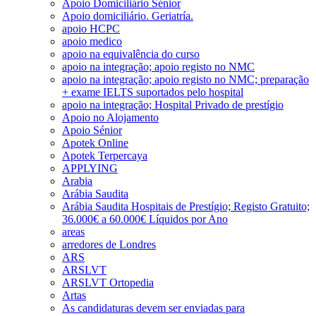
Apoio Domiciliário Sénior
Apoio domiciliário. Geriatría.
apoio HCPC
apoio medico
apoio na equivalência do curso
apoio na integração; apoio registo no NMC
apoio na integração; apoio registo no NMC; preparação
+ exame IELTS suportados pelo hospital
apoio na integração; Hospital Privado de prestígio
Apoio no Alojamento
Apoio Sénior
Apotek Online
Apotek Terpercaya
APPLYING
Arabia
Arábia Saudita
Arábia Saudita Hospitais de Prestígio; Registo Gratuito;
36.000€ a 60.000€ Líquidos por Ano
areas
arredores de Londres
ARS
ARSLVT
ARSLVT Ortopedia
Artas
As candidaturas devem ser enviadas para