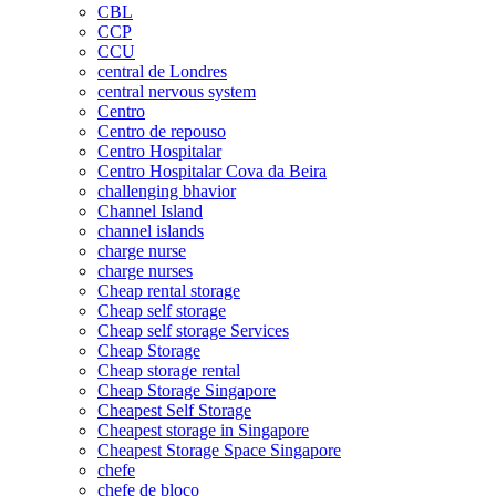
CBL
CCP
CCU
central de Londres
central nervous system
Centro
Centro de repouso
Centro Hospitalar
Centro Hospitalar Cova da Beira
challenging bhavior
Channel Island
channel islands
charge nurse
charge nurses
Cheap rental storage
Cheap self storage
Cheap self storage Services
Cheap Storage
Cheap storage rental
Cheap Storage Singapore
Cheapest Self Storage
Cheapest storage in Singapore
Cheapest Storage Space Singapore
chefe
chefe de bloco