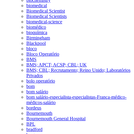
biochemistry
biomedical
Biomedical Scientist
Biomedical Scientists
biomedical-science
biomédico
bioquímica
Birmingham
Blackpool
bloco
Bloco Operatório
BMS
BMS; APCT; ACSP; CBL; UK
BMS; CBL; Recrutamento; Reino Unido; Laboratórios
Privados
bolo operatório
bom
bom salário
bom salário-especialista-especialistas-França-médico-
médicos-salário
bordeus
Bournemouth
Bournemouth General Hospital
BPL
bradford