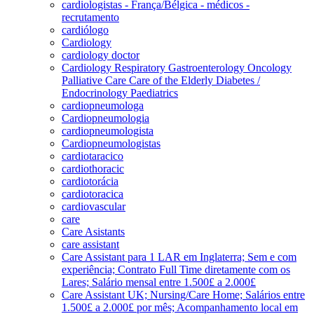
cardiologistas - França/Bélgica - médicos -
recrutamento
cardiólogo
Cardiology
cardiology doctor
Cardiology Respiratory Gastroenterology Oncology
Palliative Care Care of the Elderly Diabetes /
Endocrinology Paediatrics
cardiopneumologa
Cardiopneumologia
cardiopneumologista
Cardiopneumologistas
cardiotaracico
cardiothoracic
cardiotorácia
cardiotoracica
cardiovascular
care
Care Asistants
care assistant
Care Assistant para 1 LAR em Inglaterra; Sem e com
experiência; Contrato Full Time diretamente com os
Lares; Salário mensal entre 1.500£ a 2.000£
Care Assistant UK; Nursing/Care Home; Salários entre
1.500£ a 2.000£ por mês; Acompanhamento local em