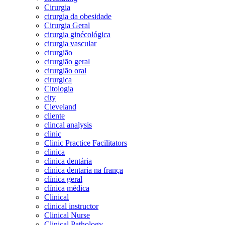
Cirurgia
cirurgia da obesidade
Cirurgia Geral
cirurgia ginécológica
cirurgia vascular
cirurgião
cirurgião geral
cirurgião oral
cirurgica
Citologia
city
Cleveland
cliente
clincal analysis
clinic
Clinic Practice Facilitators
clinica
clinica dentária
clinica dentaria na frança
clínica geral
clínica médica
Clinical
clinical instructor
Clinical Nurse
Clinical Pathology