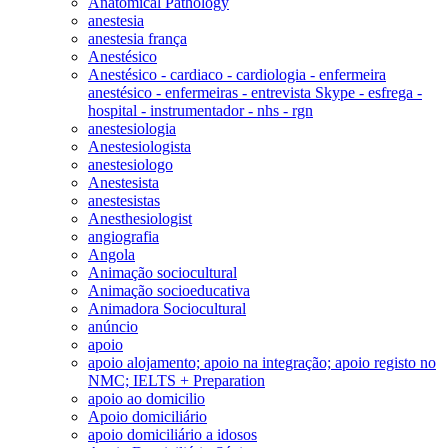
Anatomical Pathology
anestesia
anestesia frança
Anestésico
Anestésico - cardiaco - cardiologia - enfermeira
anestésico - enfermeiras - entrevista Skype - esfrega -
hospital - instrumentador - nhs - rgn
anestesiologia
Anestesiologista
anestesiologo
Anestesista
anestesistas
Anesthesiologist
angiografia
Angola
Animação sociocultural
Animação socioeducativa
Animadora Sociocultural
anúncio
apoio
apoio alojamento; apoio na integração; apoio registo no
NMC; IELTS + Preparation
apoio ao domicilio
Apoio domiciliário
apoio domiciliário a idosos