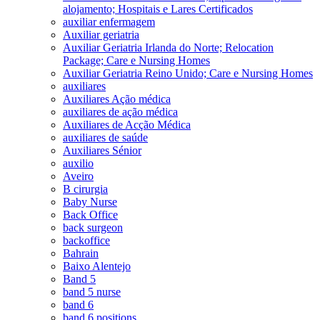
alojamento; Hospitais e Lares Certificados
auxiliar enfermagem
Auxiliar geriatria
Auxiliar Geriatria Irlanda do Norte; Relocation
Package; Care e Nursing Homes
Auxiliar Geriatria Reino Unido; Care e Nursing Homes
auxiliares
Auxiliares Ação médica
auxiliares de ação médica
Auxiliares de Acção Médica
auxiliares de saúde
Auxiliares Sénior
auxilio
Aveiro
B cirurgia
Baby Nurse
Back Office
back surgeon
backoffice
Bahrain
Baixo Alentejo
Band 5
band 5 nurse
band 6
band 6 positions