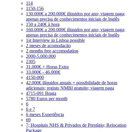
114
1150-156
130.000€ a 200.000€ ilíquidos por ano; viagem paga;
apenas precisa de conhecimentos iniciais de Inglês
150 a 240€ à hora
160.000€ a 200.000€ ilíquidos por ano; viagem paga;
apenas precisa de conhecimentos iniciais de Inglês
1st Interview in Lisboa possible
2 meses de acomodação
2 months free accomodation
2000-5.000.000
2305
31.000€ + Horas Extra
33.000€ - 46.000€
4150-000
42.000€ ilíquidos anuais + possibilidade de horas
adicionais; registo NMBI gratuito; viagem paga
4715-091 Braga
5780 Euros per month
6
6 e 7
6 meses Experiência
69
7; Hospitais NHS & Privados de Prestígio; Relocation
Package