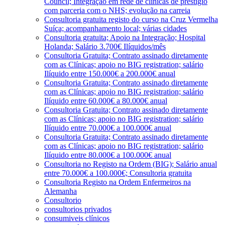
Council; Integração em rede de clínicas de prestígio
com parceria com o NHS; evolução na carreia
Consultoria gratuita registo do curso na Cruz Vermelha
Suíça; acompanhamento local; várias cidades
Consultoria gratuita; Apoio na Integração; Hospital
Holanda; Salário 3.700€ Ilíquidos/mês
Consultoria Gratuita; Contrato assinado diretamente
com as Clínicas; apoio no BIG registration; salário
Ilíquido entre 150.000€ a 200.000€ anual
Consultoria Gratuita; Contrato assinado diretamente
com as Clínicas; apoio no BIG registration; salário
Ilíquido entre 60.000€ a 80.000€ anual
Consultoria Gratuita; Contrato assinado diretamente
com as Clínicas; apoio no BIG registration; salário
Ilíquido entre 70.000€ a 100.000€ anual
Consultoria Gratuita; Contrato assinado diretamente
com as Clínicas; apoio no BIG registration; salário
Ilíquido entre 80.000€ a 100.000€ anual
Consultoria no Registo na Ordem (BIG); Salário anual
entre 70.000€ a 100.000€; Consultoria gratuita
Consultoria Registo na Ordem Enfermeiros na
Alemanha
Consultorio
consultorios privados
consumiveis clínicos