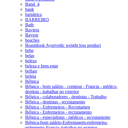
Band_4
bank
bariátrica
BARREIRO
Bath
Baviera
Bayern
beaches
Beautilook Ayurvedic weight loss product
bebe
belas
beleza
beleza e bem estar
belfast
belgia
Bélgica
Bélgica - bom salário - comprar - Francia - médico-
dentista - trabalhar no exterior
Bélgica - colaboradores - dentistas - Trabalho
Bélgica - dentistas - recrutamento
Bélgica - Enfermeiros - Recrutamen
Bélgica - Enfermeiros - recrutamento
Bélgica - especialistas - médicos - recrutamento
Bélgica-bom salário-Enfermagem-enfermeira-
enfermeiro-Francia-trabalhar no exterior