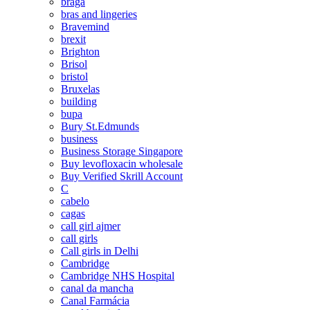
braga
bras and lingeries
Bravemind
brexit
Brighton
Brisol
bristol
Bruxelas
building
bupa
Bury St.Edmunds
business
Business Storage Singapore
Buy levofloxacin wholesale
Buy Verified Skrill Account
C
cabelo
cagas
call girl ajmer
call girls
Call girls in Delhi
Cambridge
Cambridge NHS Hospital
canal da mancha
Canal Farmácia