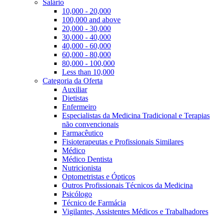
Salário
10,000 - 20,000
100,000 and above
20,000 - 30,000
30,000 - 40,000
40,000 - 60,000
60,000 - 80,000
80,000 - 100,000
Less than 10,000
Categoria da Oferta
Auxiliar
Dietistas
Enfermeiro
Especialistas da Medicina Tradicional e Terapias
não convencionais
Farmacêutico
Fisioterapeutas e Profissionais Similares
Médico
Médico Dentista
Nutricionista
Optometristas e Ópticos
Outros Profissionais Técnicos da Medicina
Psicólogo
Técnico de Farmácia
Vigilantes, Assistentes Médicos e Trabalhadores