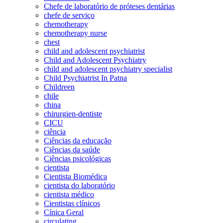
Chefe de laboratório de próteses dentárias
chefe de serviço
chemotherapy
chemotherapy nurse
chest
child and adolescent psychiatrist
Child and Adolescent Psychiatry
child and adolescent psychiatry specialist
Child Psychiatrist In Patna
Childreen
chile
china
chirurgien-dentiste
CICU
ciência
Ciências da educação
Ciências da saúde
Ciências psicológicas
cientista
Cientista Biomédica
cientista do laboratório
cientista médico
Cientistas clínicos
Cínica Geral
circulating