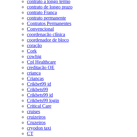
contrato a longo termo
contrato de longo prazo
contrato França
contrato permanente
Contratos Permanentes
Convencional
coordenação clínica
coordenador de bloco
coração
Cork
cowhig
Cpl Healthcare
creditação OE
criança
Crianças
Crikbet99 id
Crikbets99
Crikbets99 id
Crikbets99 login
Critical Care
cruises
cruizeiros
Cruzeiros
cryodon taxi
CT