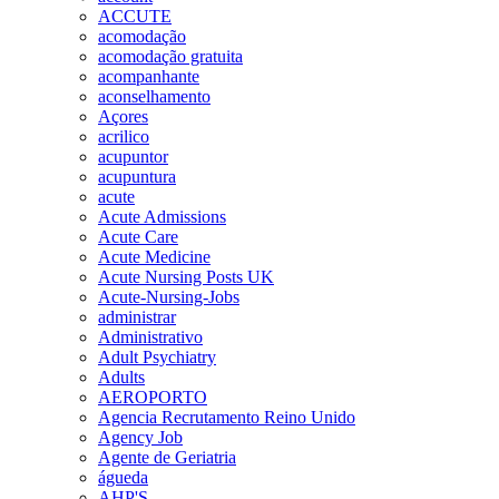
ACCUTE
acomodação
acomodação gratuita
acompanhante
aconselhamento
Açores
acrilico
acupuntor
acupuntura
acute
Acute Admissions
Acute Care
Acute Medicine
Acute Nursing Posts UK
Acute-Nursing-Jobs
administrar
Administrativo
Adult Psychiatry
Adults
AEROPORTO
Agencia Recrutamento Reino Unido
Agency Job
Agente de Geriatria
águeda
AHP'S