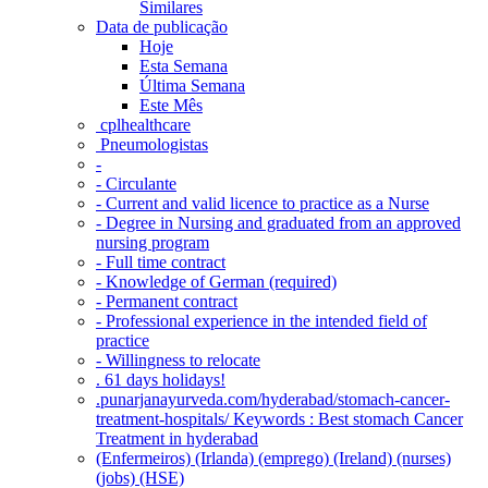
Similares
Data de publicação
Hoje
Esta Semana
Última Semana
Este Mês
‎ cplhealthcare‬
Pneumologistas
-
- Circulante
- Current and valid licence to practice as a Nurse
- Degree in Nursing and graduated from an approved
nursing program
- Full time contract
- Knowledge of German (required)
- Permanent contract
- Professional experience in the intended field of
practice
- Willingness to relocate
. 61 days holidays!
.punarjanayurveda.com/hyderabad/stomach-cancer-
treatment-hospitals/ Keywords : Best stomach Cancer
Treatment in hyderabad
(Enfermeiros) (Irlanda) (emprego) (Ireland) (nurses)
(jobs) (HSE)