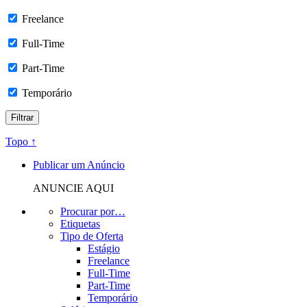
Freelance
Full-Time
Part-Time
Temporário
Topo ↑
Publicar um Anúncio
ANUNCIE AQUI
Procurar por…
Etiquetas
Tipo de Oferta
Estágio
Freelance
Full-Time
Part-Time
Temporário