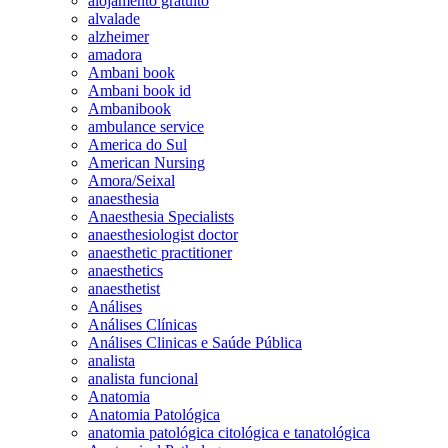
alojamento gratuito
alvalade
alzheimer
amadora
Ambani book
Ambani book id
Ambanibook
ambulance service
America do Sul
American Nursing
Amora/Seixal
anaesthesia
Anaesthesia Specialists
anaesthesiologist doctor
anaesthetic practitioner
anaesthetics
anaesthetist
Análises
Análises Clínicas
Análises Clinicas e Saúde Pública
analista
analista funcional
Anatomia
Anatomia Patológica
anatomia patológica citológica e tanatológica