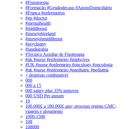
#Fisiotereuta
#Formação #Gestãodecaso #ApoioDomiciliário
#França #enfermeiros
#gp #doctor
#mentalhealth
#middleeast
#nursejobireland
#nursejobmiddleeast
#psychiatry
#saudiarabia
#Tecnico Auxiliar de Fisoterapia
#uk #nurse #enfermeiro #midwives
#UK #nurse #enfermeiro #oncology #oncologia
#uk #nurse #enfermeiro #paediatric #pediatria
+ despesas combustivel
000
000 a 15
000 salary plus 35% turnover
000 USD Per annum
10
100.000£ a 180.000£ ano; processo registo GMC;
viagem e alojamento
1000-1500
108
108000