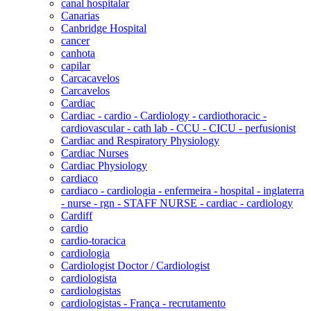
canal hospitalar
Canarias
Canbridge Hospital
cancer
canhota
capilar
Carcacavelos
Carcavelos
Cardiac
Cardiac - cardio - Cardiology - cardiothoracic -
cardiovascular - cath lab - CCU - CICU - perfusionist
Cardiac and Respiratory Physiology
Cardiac Nurses
Cardiac Physiology
cardiaco
cardiaco - cardiologia - enfermeira - hospital - inglaterra
- nurse - rgn - STAFF NURSE - cardiac - cardiology
Cardiff
cardio
cardio-toracica
cardiologia
Cardiologist Doctor / Cardiologist
cardiologista
cardiologistas
cardiologistas - França - recrutamento