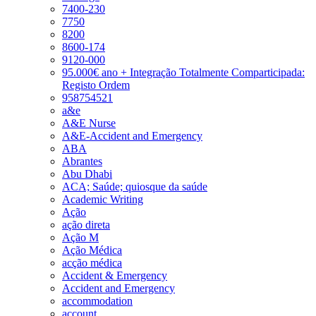
7400-230
7750
8200
8600-174
9120-000
95.000€ ano + Integração Totalmente Comparticipada:
Registo Ordem
958754521
a&e
A&E Nurse
A&E-Accident and Emergency
ABA
Abrantes
Abu Dhabi
ACA; Saúde; quiosque da saúde
Academic Writing
Ação
ação direta
Ação M
Ação Médica
acção médica
Accident & Emergency
Accident and Emergency
accommodation
account