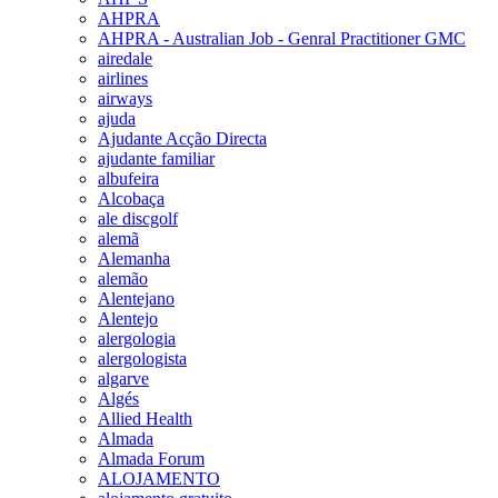
AHPRA
AHPRA - Australian Job - Genral Practitioner GMC
airedale
airlines
airways
ajuda
Ajudante Acção Directa
ajudante familiar
albufeira
Alcobaça
ale discgolf
alemã
Alemanha
alemão
Alentejano
Alentejo
alergologia
alergologista
algarve
Algés
Allied Health
Almada
Almada Forum
ALOJAMENTO