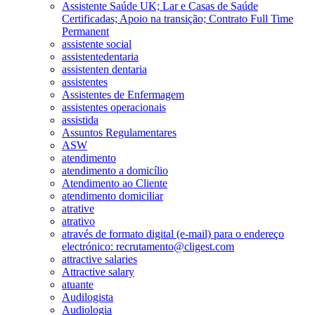
Assistente Saúde UK; Lar e Casas de Saúde
Certificadas; Apoio na transição; Contrato Full Time
Permanent
assistente social
assistentedentaria
assistenten dentaria
assistentes
Assistentes de Enfermagem
assistentes operacionais
assistida
Assuntos Regulamentares
ASW
atendimento
atendimento a domicílio
Atendimento ao Cliente
atendimento domiciliar
atrative
atrativo
através de formato digital (e-mail) para o endereço
electrónico: recrutamento@cligest.com
attractive salaries
Attractive salary
atuante
Audilogista
Audiologia