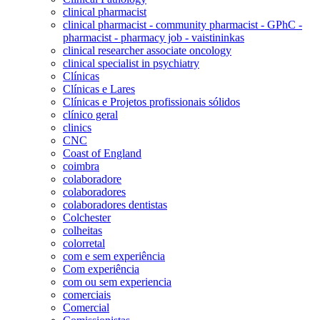
clinical pharmacist
clinical pharmacist - community pharmacist - GPhC -
pharmacist - pharmacy job - vaistininkas
clinical researcher associate oncology
clinical specialist in psychiatry
Clínicas
Clínicas e Lares
Clínicas e Projetos profissionais sólidos
clínico geral
clinics
CNC
Coast of England
coimbra
colaboradore
colaboradores
colaboradores dentistas
Colchester
colheitas
colorretal
com e sem experiência
Com experiência
com ou sem experiencia
comerciais
Comercial