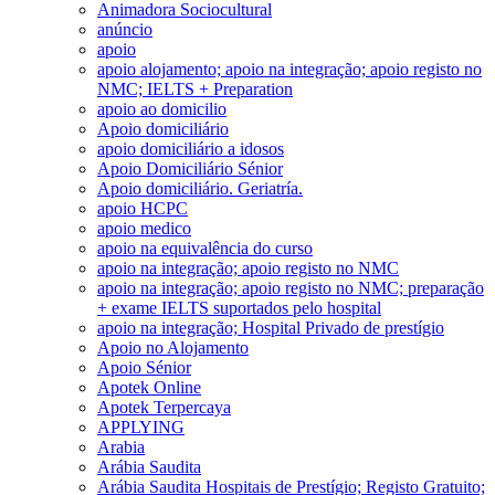
Animadora Sociocultural
anúncio
apoio
apoio alojamento; apoio na integração; apoio registo no
NMC; IELTS + Preparation
apoio ao domicilio
Apoio domiciliário
apoio domiciliário a idosos
Apoio Domiciliário Sénior
Apoio domiciliário. Geriatría.
apoio HCPC
apoio medico
apoio na equivalência do curso
apoio na integração; apoio registo no NMC
apoio na integração; apoio registo no NMC; preparação
+ exame IELTS suportados pelo hospital
apoio na integração; Hospital Privado de prestígio
Apoio no Alojamento
Apoio Sénior
Apotek Online
Apotek Terpercaya
APPLYING
Arabia
Arábia Saudita
Arábia Saudita Hospitais de Prestígio; Registo Gratuito;