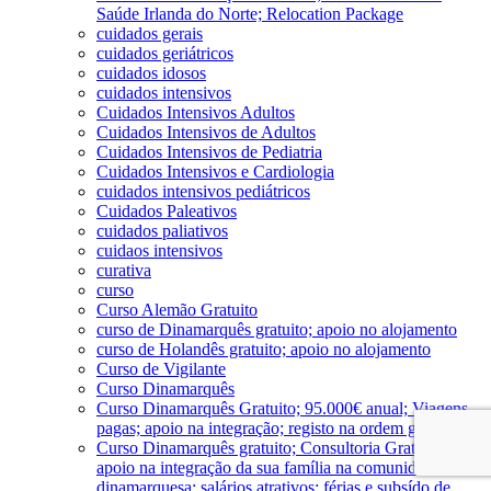
Saúde Irlanda do Norte; Relocation Package
cuidados gerais
cuidados geriátricos
cuidados idosos
cuidados intensivos
Cuidados Intensivos Adultos
Cuidados Intensivos de Adultos
Cuidados Intensivos de Pediatria
Cuidados Intensivos e Cardiologia
cuidados intensivos pediátricos
Cuidados Paleativos
cuidados paliativos
cuidaos intensivos
curativa
curso
Curso Alemão Gratuito
curso de Dinamarquês gratuito; apoio no alojamento
curso de Holandês gratuito; apoio no alojamento
Curso de Vigilante
Curso Dinamarquês
Curso Dinamarquês Gratuito; 95.000€ anual; Viagens
pagas; apoio na integração; registo na ordem gratuito
Curso Dinamarquês gratuito; Consultoria Gratuita;
apoio na integração da sua família na comunidade
dinamarquesa; salários atrativos; férias e subsído de