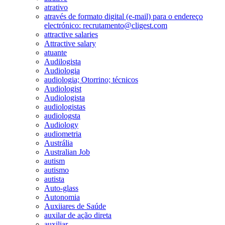
atrativo
através de formato digital (e-mail) para o endereço
electrónico: recrutamento@cligest.com
attractive salaries
Attractive salary
atuante
Audilogista
Audiologia
audiologia; Otorrino; técnicos
Audiologist
Audiologista
audiologistas
audiologsta
Audiology
audiometria
Austrália
Australian Job
autism
autismo
autista
Auto-glass
Autonomia
Auxiiares de Saúde
auxilar de ação direta
auxiliar