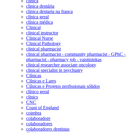
clinica
clinica dentária
clinica dentaria na frança
clínica geral
clínica médica
Clinical
clinical instructor
Clinical Nurse
Clinical Pathology
clinical pharmacist
clinical pharmacist - community pharmacist - GPhC -
pharmacist - pharmacy job - vaistininkas
clinical researcher associate oncology
clinical specialist in psychiatry
Clínicas
Clínicas e Lares
Clínicas e Projetos profissionais sólidos
clínico geral
clinics
CNC
Coast of England
coimbra
colaboradore
colaboradores
colaboradores dentistas