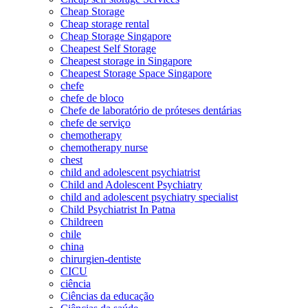
Cheap Storage
Cheap storage rental
Cheap Storage Singapore
Cheapest Self Storage
Cheapest storage in Singapore
Cheapest Storage Space Singapore
chefe
chefe de bloco
Chefe de laboratório de próteses dentárias
chefe de serviço
chemotherapy
chemotherapy nurse
chest
child and adolescent psychiatrist
Child and Adolescent Psychiatry
child and adolescent psychiatry specialist
Child Psychiatrist In Patna
Childreen
chile
china
chirurgien-dentiste
CICU
ciência
Ciências da educação