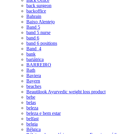
Back Office
back surgeon
backoffice
Bahrain
Baixo Alentejo
Band 5
band 5 nurse
band 6
band 6 positions
Band_4
bank
bariátrica
BARREIRO
Bath
Baviera
Bayern
beaches
Beautilook Ayurvedic weight loss product
bebe
belas
beleza
beleza e bem estar
belfast
belgia
Bélgica