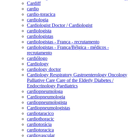
Cardiff
cardio
cardio-toracica
cardiologia
Cardiologist Doctor / Cardiologist
cardiologista
cardiologistas
cardiologistas - França - recrutamento
cardiologistas - França/Bélgica - médicos -
recrutamento
cardiólogo
Cardiology
cardiology doctor
Cardiology Respiratory Gastroenterology Oncology
Palliative Care Care of the Elderly Diabetes /
Endocrinology Paediatrics
cardiopneumologa
Cardiopneumologia
cardiopneumologista
Cardiopneumologistas
cardiotaracico
cardiothoracic
cardiotorácia
cardiotoracica
cardiovascular