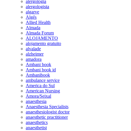
alergologia
alergologista
algarve
Algés
Allied Health
Almada
Almada Forum
ALOJAMENTO
alojamento gratuito
alvalade
alzheimer
amadora
Ambani book
Ambani book id
Ambanibook
ambulance service
America do Sul
American Nursing
Amora/Seixal
anaesthesia
Anaesthesia Specialists
anaesthesiologist doctor
anaesthetic practitioner
anaesthetics
anaesthetist