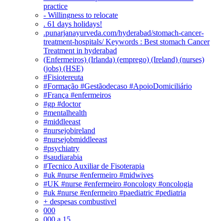
practice
- Willingness to relocate
. 61 days holidays!
.punarjanayurveda.com/hyderabad/stomach-cancer-
treatment-hospitals/ Keywords : Best stomach Cancer
Treatment in hyderabad
(Enfermeiros) (Irlanda) (emprego) (Ireland) (nurses)
(jobs) (HSE)
#Fisiotereuta
#Formação #Gestãodecaso #ApoioDomiciliário
#França #enfermeiros
#gp #doctor
#mentalhealth
#middleeast
#nursejobireland
#nursejobmiddleeast
#psychiatry
#saudiarabia
#Tecnico Auxiliar de Fisoterapia
#uk #nurse #enfermeiro #midwives
#UK #nurse #enfermeiro #oncology #oncologia
#uk #nurse #enfermeiro #paediatric #pediatria
+ despesas combustivel
000
000 a 15