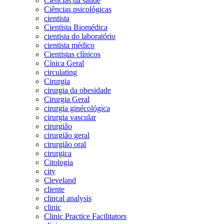
Ciências da saúde
Ciências psicológicas
cientista
Cientista Biomédica
cientista do laboratório
cientista médico
Cientistas clínicos
Cínica Geral
circulating
Cirurgia
cirurgia da obesidade
Cirurgia Geral
cirurgia ginécológica
cirurgia vascular
cirurgião
cirurgião geral
cirurgião oral
cirurgica
Citologia
city
Cleveland
cliente
clincal analysis
clinic
Clinic Practice Facilitators