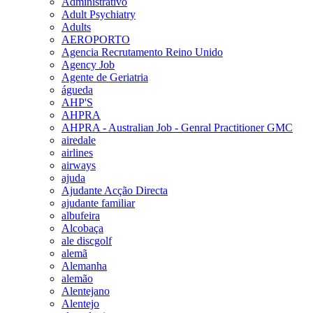
Administrativo
Adult Psychiatry
Adults
AEROPORTO
Agencia Recrutamento Reino Unido
Agency Job
Agente de Geriatria
águeda
AHP'S
AHPRA
AHPRA - Australian Job - Genral Practitioner GMC
airedale
airlines
airways
ajuda
Ajudante Acção Directa
ajudante familiar
albufeira
Alcobaça
ale discgolf
alemã
Alemanha
alemão
Alentejano
Alentejo