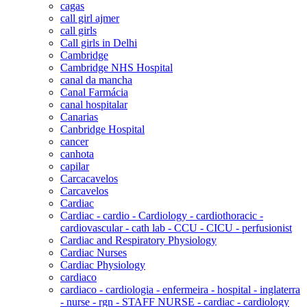
cagas
call girl ajmer
call girls
Call girls in Delhi
Cambridge
Cambridge NHS Hospital
canal da mancha
Canal Farmácia
canal hospitalar
Canarias
Canbridge Hospital
cancer
canhota
capilar
Carcacavelos
Carcavelos
Cardiac
Cardiac - cardio - Cardiology - cardiothoracic -
cardiovascular - cath lab - CCU - CICU - perfusionist
Cardiac and Respiratory Physiology
Cardiac Nurses
Cardiac Physiology
cardiaco
cardiaco - cardiologia - enfermeira - hospital - inglaterra
- nurse - rgn - STAFF NURSE - cardiac - cardiology