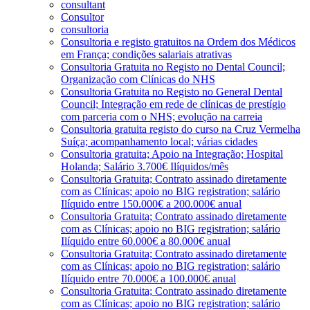
consultant
Consultor
consultoria
Consultoria e registo gratuitos na Ordem dos Médicos
em França; condições salariais atrativas
Consultoria Gratuita no Registo no Dental Council;
Organização com Clínicas do NHS
Consultoria Gratuita no Registo no General Dental
Council; Integração em rede de clínicas de prestígio
com parceria com o NHS; evolução na carreia
Consultoria gratuita registo do curso na Cruz Vermelha
Suíça; acompanhamento local; várias cidades
Consultoria gratuita; Apoio na Integração; Hospital
Holanda; Salário 3.700€ Ilíquidos/mês
Consultoria Gratuita; Contrato assinado diretamente
com as Clínicas; apoio no BIG registration; salário
Ilíquido entre 150.000€ a 200.000€ anual
Consultoria Gratuita; Contrato assinado diretamente
com as Clínicas; apoio no BIG registration; salário
Ilíquido entre 60.000€ a 80.000€ anual
Consultoria Gratuita; Contrato assinado diretamente
com as Clínicas; apoio no BIG registration; salário
Ilíquido entre 70.000€ a 100.000€ anual
Consultoria Gratuita; Contrato assinado diretamente
com as Clínicas; apoio no BIG registration; salário