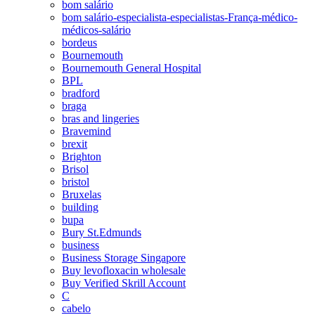
bom salário
bom salário-especialista-especialistas-França-médico-
médicos-salário
bordeus
Bournemouth
Bournemouth General Hospital
BPL
bradford
braga
bras and lingeries
Bravemind
brexit
Brighton
Brisol
bristol
Bruxelas
building
bupa
Bury St.Edmunds
business
Business Storage Singapore
Buy levofloxacin wholesale
Buy Verified Skrill Account
C
cabelo