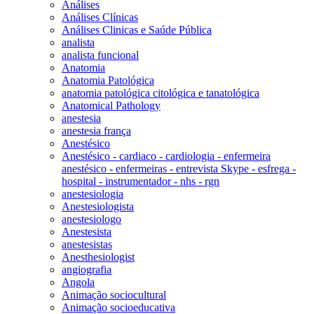
Análises
Análises Clínicas
Análises Clinicas e Saúde Pública
analista
analista funcional
Anatomia
Anatomia Patológica
anatomia patológica citológica e tanatológica
Anatomical Pathology
anestesia
anestesia frança
Anestésico
Anestésico - cardiaco - cardiologia - enfermeira
anestésico - enfermeiras - entrevista Skype - esfrega -
hospital - instrumentador - nhs - rgn
anestesiologia
Anestesiologista
anestesiologo
Anestesista
anestesistas
Anesthesiologist
angiografia
Angola
Animação sociocultural
Animação socioeducativa