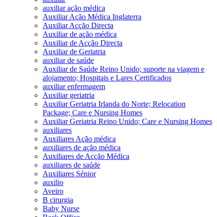
auxiliar ação médica
Auxiliar Ação Médica Inglaterra
Auxiliar Acção Directa
Auxiliar de ação médica
Auxiliar de Acção Directa
Auxiliar de Geriatria
auxiliar de saúde
Auxiliar de Saúde Reino Unido; suporte na viagem e
alojamento; Hospitais e Lares Certificados
auxiliar enfermagem
Auxiliar geriatria
Auxiliar Geriatria Irlanda do Norte; Relocation
Package; Care e Nursing Homes
Auxiliar Geriatria Reino Unido; Care e Nursing Homes
auxiliares
Auxiliares Ação médica
auxiliares de ação médica
Auxiliares de Acção Médica
auxiliares de saúde
Auxiliares Sénior
auxilio
Aveiro
B cirurgia
Baby Nurse