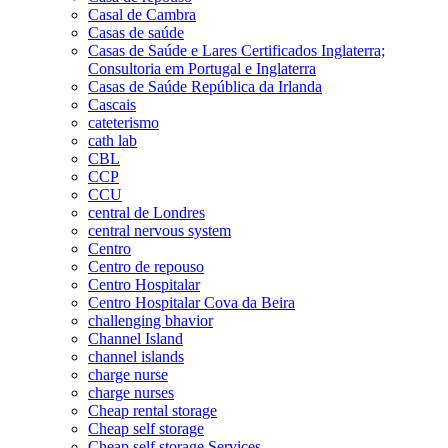
Casal de Cambra
Casas de saúde
Casas de Saúde e Lares Certificados Inglaterra;
Consultoria em Portugal e Inglaterra
Casas de Saúde República da Irlanda
Cascais
cateterismo
cath lab
CBL
CCP
CCU
central de Londres
central nervous system
Centro
Centro de repouso
Centro Hospitalar
Centro Hospitalar Cova da Beira
challenging bhavior
Channel Island
channel islands
charge nurse
charge nurses
Cheap rental storage
Cheap self storage
Cheap self storage Services