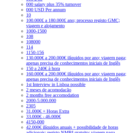
000 salary plus 35% turnover
000 USD Per annum
10
100.000£ a 180.000£ ano; processo registo GMC;
viagem e alojamento
1000-1500
108
108000
114
1150-156
130.000€ a 200.000€ ilíquidos por ano; viagem paga;
apenas precisa de conhecimentos iniciais de Inglês
150 a 240€ à hora
160.000€ a 200.000€ ilíquidos por ano; viagem paga;
apenas precisa de conhecimentos iniciais de Inglês
1st Interview in Lisboa possible
2 meses de acomodação
2 months free accomodation
2000-5.000.000
2305
31.000€ + Horas Extra
33.000€ - 46.000€
4150-000
42.000€ ilíquidos anuais + possibilidade de horas
adicionais; registo NMBI gratuito; viagem paga