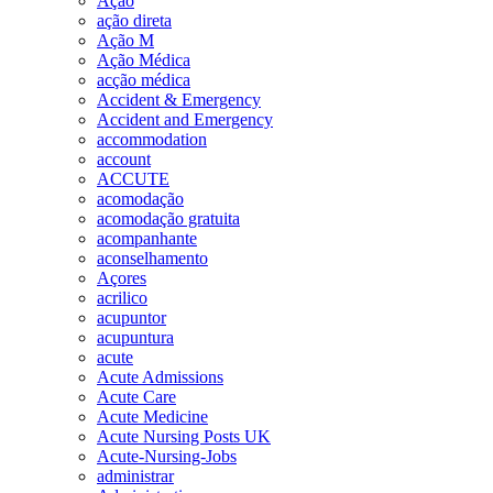
Ação
ação direta
Ação M
Ação Médica
acção médica
Accident & Emergency
Accident and Emergency
accommodation
account
ACCUTE
acomodação
acomodação gratuita
acompanhante
aconselhamento
Açores
acrilico
acupuntor
acupuntura
acute
Acute Admissions
Acute Care
Acute Medicine
Acute Nursing Posts UK
Acute-Nursing-Jobs
administrar