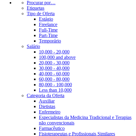
Procurar por…
Etiquetas
Tipo de Oferta
Estágio
Freelance
Full-Time
Part-Time
Temporário
Salário
10,000 - 20,000
100,000 and above
20,000 - 30,000
30,000 - 40,000
40,000 - 60,000
60,000 - 80,000
80,000 - 100,000
Less than 10,000
Categoria da Oferta
Auxiliar
Dietistas
Enfermeiro
Especialistas da Medicina Tradicional e Terapias
não convencionais
Farmacêutico
Fisioterapeutas e Profissionais Similares