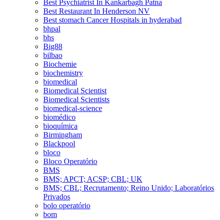
Best Psychiatrist In Kankarbagh Patna
Best Restaurant In Henderson NV
Best stomach Cancer Hospitals in hyderabad
bhpal
bhs
Big88
bilbao
Biochemie
biochemistry
biomedical
Biomedical Scientist
Biomedical Scientists
biomedical-science
biomédico
bioquímica
Birmingham
Blackpool
bloco
Bloco Operatório
BMS
BMS; APCT; ACSP; CBL; UK
BMS; CBL; Recrutamento; Reino Unido; Laboratórios
Privados
bolo operatório
bom