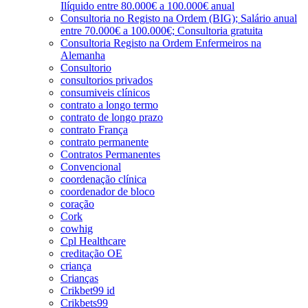
Ilíquido entre 80.000€ a 100.000€ anual
Consultoria no Registo na Ordem (BIG); Salário anual
entre 70.000€ a 100.000€; Consultoria gratuita
Consultoria Registo na Ordem Enfermeiros na
Alemanha
Consultorio
consultorios privados
consumiveis clínicos
contrato a longo termo
contrato de longo prazo
contrato França
contrato permanente
Contratos Permanentes
Convencional
coordenação clínica
coordenador de bloco
coração
Cork
cowhig
Cpl Healthcare
creditação OE
criança
Crianças
Crikbet99 id
Crikbets99