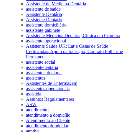
Assistente de Medicina Dentária
assistente de saúde
Assistente Dentária
Assistente Dentário
assistente domiciliário
assistente gabinete
Assistente Medicina Dentária; Clínica em Coimbra
assistente operacional
Assistente Saúde UK; Lar e Casas de Saúde
Certificadas; Apoio na transição; Contrato Full Time
Permanent
assistente social
assistentedentaria
assistenten dentaria
assistentes
Assistentes de Enfermagem
assistentes operacionais
assistida
Assuntos Regulamentares
ASW
atendimento
atendimento a domicílio
Atendimento ao Cliente
atendimento domiciliar
atrative