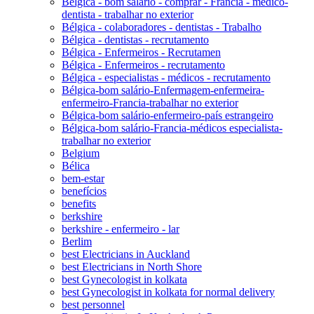
Bélgica - bom salário - comprar - Francia - médico-
dentista - trabalhar no exterior
Bélgica - colaboradores - dentistas - Trabalho
Bélgica - dentistas - recrutamento
Bélgica - Enfermeiros - Recrutamen
Bélgica - Enfermeiros - recrutamento
Bélgica - especialistas - médicos - recrutamento
Bélgica-bom salário-Enfermagem-enfermeira-
enfermeiro-Francia-trabalhar no exterior
Bélgica-bom salário-enfermeiro-país estrangeiro
Bélgica-bom salário-Francia-médicos especialista-
trabalhar no exterior
Belgium
Bélica
bem-estar
benefícios
benefits
berkshire
berkshire - enfermeiro - lar
Berlim
best Electricians in Auckland
best Electricians in North Shore
best Gynecologist in kolkata
best Gynecologist in kolkata for normal delivery
best personnel