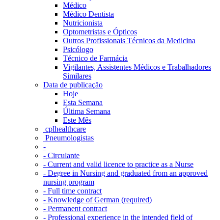
Médico
Médico Dentista
Nutricionista
Optometristas e Ópticos
Outros Profissionais Técnicos da Medicina
Psicólogo
Técnico de Farmácia
Vigilantes, Assistentes Médicos e Trabalhadores
Similares
Data de publicação
Hoje
Esta Semana
Última Semana
Este Mês
‎ cplhealthcare‬
Pneumologistas
-
- Circulante
- Current and valid licence to practice as a Nurse
- Degree in Nursing and graduated from an approved
nursing program
- Full time contract
- Knowledge of German (required)
- Permanent contract
- Professional experience in the intended field of