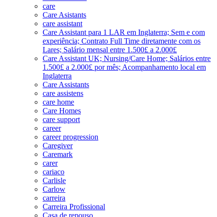
care
Care Asistants
care assistant
Care Assistant para 1 LAR em Inglaterra; Sem e com
experiência; Contrato Full Time diretamente com os
Lares; Salário mensal entre 1.500£ a 2.000£
Care Assistant UK; Nursing/Care Home; Salários entre
1.500£ a 2.000£ por mês; Acompanhamento local em
Inglaterra
Care Assistants
care assistens
care home
Care Homes
care support
career
career progression
Caregiver
Caremark
carer
cariaco
Carlisle
Carlow
carreira
Carreira Profissional
Casa de repouso