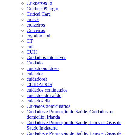
Crikbets99 id
Crikbets99 login
Critical Care
cruises
cruizeiros
Cruzeiros
cryodon taxi
CT
cuf
CUH
Cuidadios Intensivos
Cuidado
cuidado ao idoso
cuidador
cuidadores
CUIDADOS
cuidados continuados
cuidados de saúde
cuidados dia
Cuidados domiciliarios
Cuidados e Promoção de Saúde; Cuidados ao
domícilio; Irlanda
Cuidados e Promoção de Saúde; Lares e Casas de
Saúde Inglaterra
Cuidados e Promoção de Saúde; Lares e Casas de