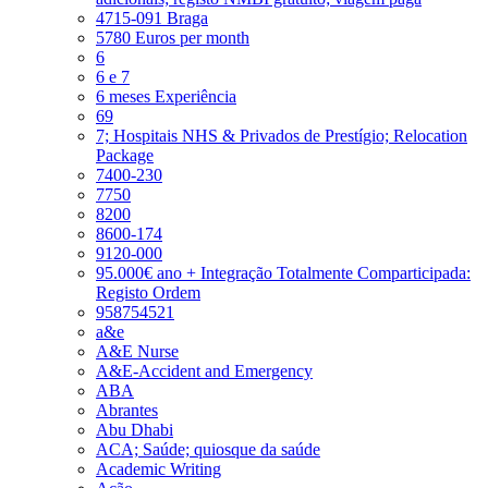
4715-091 Braga
5780 Euros per month
6
6 e 7
6 meses Experiência
69
7; Hospitais NHS & Privados de Prestígio; Relocation
Package
7400-230
7750
8200
8600-174
9120-000
95.000€ ano + Integração Totalmente Comparticipada:
Registo Ordem
958754521
a&e
A&E Nurse
A&E-Accident and Emergency
ABA
Abrantes
Abu Dhabi
ACA; Saúde; quiosque da saúde
Academic Writing