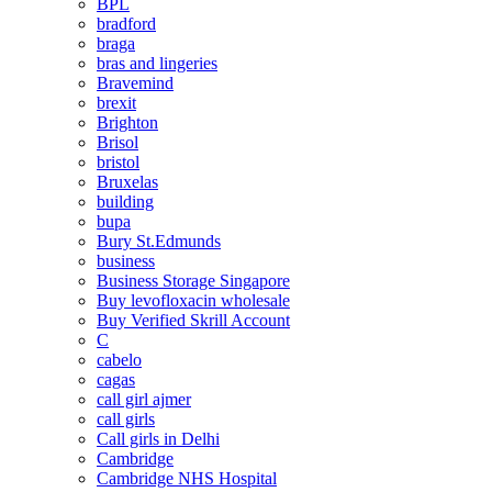
BPL
bradford
braga
bras and lingeries
Bravemind
brexit
Brighton
Brisol
bristol
Bruxelas
building
bupa
Bury St.Edmunds
business
Business Storage Singapore
Buy levofloxacin wholesale
Buy Verified Skrill Account
C
cabelo
cagas
call girl ajmer
call girls
Call girls in Delhi
Cambridge
Cambridge NHS Hospital