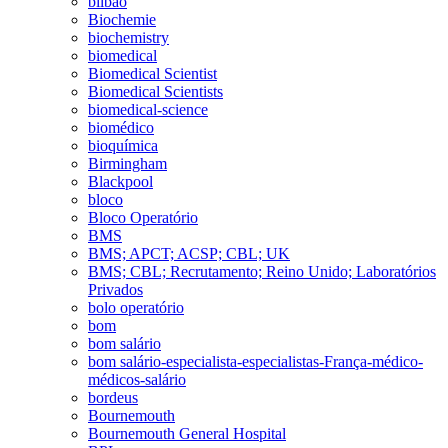
bilbao
Biochemie
biochemistry
biomedical
Biomedical Scientist
Biomedical Scientists
biomedical-science
biomédico
bioquímica
Birmingham
Blackpool
bloco
Bloco Operatório
BMS
BMS; APCT; ACSP; CBL; UK
BMS; CBL; Recrutamento; Reino Unido; Laboratórios
Privados
bolo operatório
bom
bom salário
bom salário-especialista-especialistas-França-médico-
médicos-salário
bordeus
Bournemouth
Bournemouth General Hospital