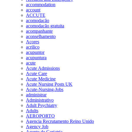
accommodation
account
ACCUTE
acomodação
acomodação gratuita
acompanhante
aconselhamento
Açores
acrilico
acupuntor
acupuntura
acute
Acute Admissions
Acute Care
Acute Medicine
Acute Nursing Posts UK
Acute-Nursing-Jobs
administrar
Administrativo
Adult Psychiatry
Adults
AEROPORTO
Agencia Recrutamento Reino Unido
Agency Job
Agente de Geriatria