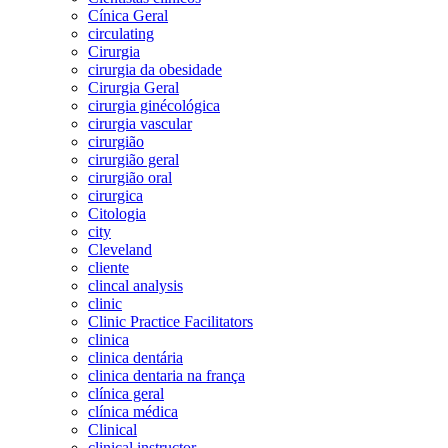
Cínica Geral
circulating
Cirurgia
cirurgia da obesidade
Cirurgia Geral
cirurgia ginécológica
cirurgia vascular
cirurgião
cirurgião geral
cirurgião oral
cirurgica
Citologia
city
Cleveland
cliente
clincal analysis
clinic
Clinic Practice Facilitators
clinica
clinica dentária
clinica dentaria na frança
clínica geral
clínica médica
Clinical
clinical instructor