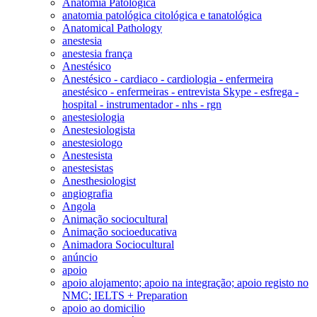
Anatomia Patológica
anatomia patológica citológica e tanatológica
Anatomical Pathology
anestesia
anestesia frança
Anestésico
Anestésico - cardiaco - cardiologia - enfermeira
anestésico - enfermeiras - entrevista Skype - esfrega -
hospital - instrumentador - nhs - rgn
anestesiologia
Anestesiologista
anestesiologo
Anestesista
anestesistas
Anesthesiologist
angiografia
Angola
Animação sociocultural
Animação socioeducativa
Animadora Sociocultural
anúncio
apoio
apoio alojamento; apoio na integração; apoio registo no
NMC; IELTS + Preparation
apoio ao domicilio