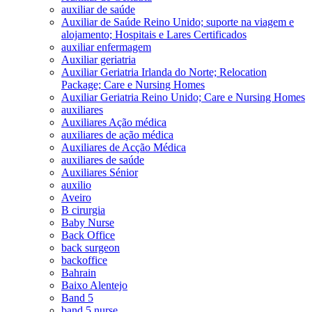
auxiliar de saúde
Auxiliar de Saúde Reino Unido; suporte na viagem e
alojamento; Hospitais e Lares Certificados
auxiliar enfermagem
Auxiliar geriatria
Auxiliar Geriatria Irlanda do Norte; Relocation
Package; Care e Nursing Homes
Auxiliar Geriatria Reino Unido; Care e Nursing Homes
auxiliares
Auxiliares Ação médica
auxiliares de ação médica
Auxiliares de Acção Médica
auxiliares de saúde
Auxiliares Sénior
auxilio
Aveiro
B cirurgia
Baby Nurse
Back Office
back surgeon
backoffice
Bahrain
Baixo Alentejo
Band 5
band 5 nurse