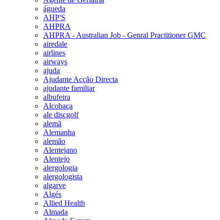
águeda
AHP'S
AHPRA
AHPRA - Australian Job - Genral Practitioner GMC
airedale
airlines
airways
ajuda
Ajudante Acção Directa
ajudante familiar
albufeira
Alcobaça
ale discgolf
alemã
Alemanha
alemão
Alentejano
Alentejo
alergologia
alergologista
algarve
Algés
Allied Health
Almada