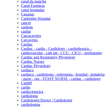
canal da mancha
Canal Farmácia
canal hospitalar
Canarias
Canbridge Hospital
cancer
canhota
capilar
Carcacavelos
Carcavelos
Cardiac
Cardiac - cardio - Cardiology - cardiothoracic -
cardiovascular - cath lab - CCU - CICU - perfusionist
Cardiac and Respiratory Physiology
Cardiac Nurses
Cardiac Physiology
cardiaco
cardiaco - cardiologia - enfermeira - hospital - inglaterra
- nurse - rgn - STAFF NURSE - cardiac - cardiology
Cardiff
cardio
cardio-toracica
cardiologia
Cardiologist Doctor / Cardiologist
cardiologista