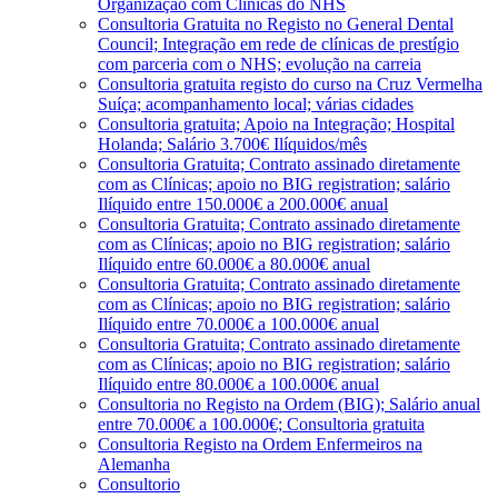
Organização com Clínicas do NHS
Consultoria Gratuita no Registo no General Dental
Council; Integração em rede de clínicas de prestígio
com parceria com o NHS; evolução na carreia
Consultoria gratuita registo do curso na Cruz Vermelha
Suíça; acompanhamento local; várias cidades
Consultoria gratuita; Apoio na Integração; Hospital
Holanda; Salário 3.700€ Ilíquidos/mês
Consultoria Gratuita; Contrato assinado diretamente
com as Clínicas; apoio no BIG registration; salário
Ilíquido entre 150.000€ a 200.000€ anual
Consultoria Gratuita; Contrato assinado diretamente
com as Clínicas; apoio no BIG registration; salário
Ilíquido entre 60.000€ a 80.000€ anual
Consultoria Gratuita; Contrato assinado diretamente
com as Clínicas; apoio no BIG registration; salário
Ilíquido entre 70.000€ a 100.000€ anual
Consultoria Gratuita; Contrato assinado diretamente
com as Clínicas; apoio no BIG registration; salário
Ilíquido entre 80.000€ a 100.000€ anual
Consultoria no Registo na Ordem (BIG); Salário anual
entre 70.000€ a 100.000€; Consultoria gratuita
Consultoria Registo na Ordem Enfermeiros na
Alemanha
Consultorio