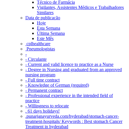
Técnico de Farmácia
Vigilantes, Assistentes Médicos e Trabalhadores
Similares
Data de publicação
Hoje
Esta Semana
Última Semana
Este Mês
‎ cplhealthcare‬
Pneumologistas
-
- Circulante
- Current and valid licence to practice as a Nurse
- Degree in Nursing and graduated from an approved
nursing program
- Full time contract
- Knowledge of German (required)
- Permanent contract
- Professional experience in the intended field of
practice
- Willingness to relocate
. 61 days holidays!
.punarjanayurveda.com/hyderabad/stomach-cancer-
treatment-hospitals/ Keywords : Best stomach Cancer
Treatment in hyderabad