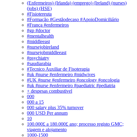
(Enfermeiros) (Irlanda) (emprego) (Ireland) (nurses)
(jobs) (HSE)
#Fisiotereuta
#Formação #Gestãodecaso #ApoioDomiciliário
#França #enfermeiros
#gp #doctor
#mentalhealth
#middleeast
#nursejobireland
#nursejobmiddleeast
#psychiatry
#saudiarabia
#Tecnico Auxiliar de Fisoterapia
#uk #nurse #enfermeiro #midwives
#UK #nurse #enfermeiro #oncology #oncologia
#uk #nurse #enfermeiro #paediatric #pediatria
+ despesas combustivel
000
000 a 15
000 salary plus 35% turnover
000 USD Per annum
10
100.000£ a 180.000£ ano; processo registo GMC;
viagem e alojamento
1000-1500