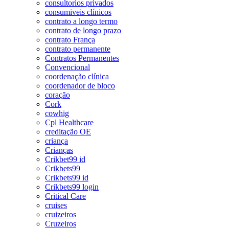
consultorios privados
consumiveis clínicos
contrato a longo termo
contrato de longo prazo
contrato França
contrato permanente
Contratos Permanentes
Convencional
coordenação clínica
coordenador de bloco
coração
Cork
cowhig
Cpl Healthcare
creditação OE
criança
Crianças
Crikbet99 id
Crikbets99
Crikbets99 id
Crikbets99 login
Critical Care
cruises
cruizeiros
Cruzeiros