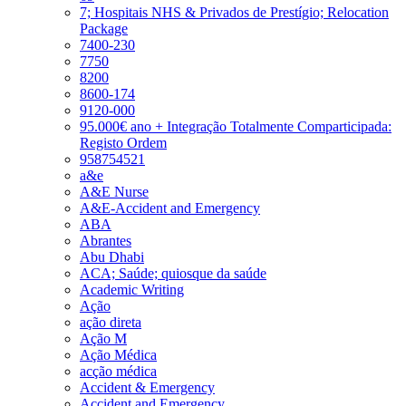
7; Hospitais NHS & Privados de Prestígio; Relocation
Package
7400-230
7750
8200
8600-174
9120-000
95.000€ ano + Integração Totalmente Comparticipada:
Registo Ordem
958754521
a&e
A&E Nurse
A&E-Accident and Emergency
ABA
Abrantes
Abu Dhabi
ACA; Saúde; quiosque da saúde
Academic Writing
Ação
ação direta
Ação M
Ação Médica
acção médica
Accident & Emergency
Accident and Emergency