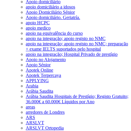
Apoio domiciliário
apoio domiciliário a idosos
Apoio Domiciliário Sénior
Apoio domiciliário. Geriatría.
apoio HCPC
apoio medico
apoio na equivalência do curso
apoio na integração; apoio registo no NMC
apoio na integração; apoio registo no NMC; preparação
+ exame IELTS suportados pelo hospital
apoio na integração; Hospital Privado de prestígio
Apoio no Alojamento
Apoio Sénior
Apotek Online
Apotek Terpercaya
APPLYING
Arabia
Arábia Saudita
Arábia Saudita Hospitais de Prestígio; Registo Gratuito;
36.000€ a 60.000€ Líquidos por Ano
areas
arredores de Londres
ARS
ARSLVT
ARSLVT Ortopedia