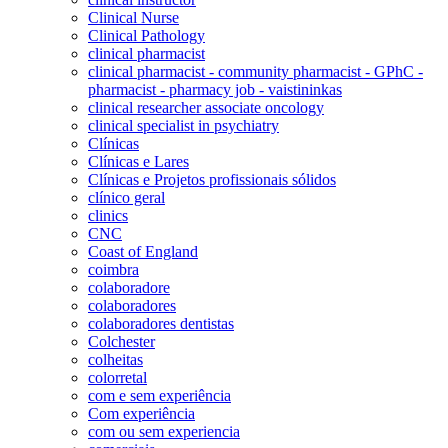
Clinical Nurse
Clinical Pathology
clinical pharmacist
clinical pharmacist - community pharmacist - GPhC -
pharmacist - pharmacy job - vaistininkas
clinical researcher associate oncology
clinical specialist in psychiatry
Clínicas
Clínicas e Lares
Clínicas e Projetos profissionais sólidos
clínico geral
clinics
CNC
Coast of England
coimbra
colaboradore
colaboradores
colaboradores dentistas
Colchester
colheitas
colorretal
com e sem experiência
Com experiência
com ou sem experiencia