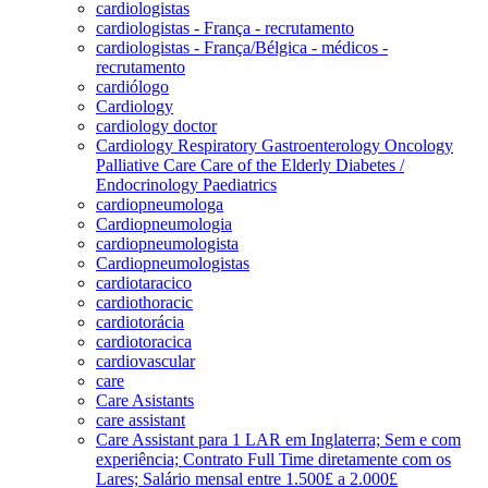
cardiologistas
cardiologistas - França - recrutamento
cardiologistas - França/Bélgica - médicos -
recrutamento
cardiólogo
Cardiology
cardiology doctor
Cardiology Respiratory Gastroenterology Oncology
Palliative Care Care of the Elderly Diabetes /
Endocrinology Paediatrics
cardiopneumologa
Cardiopneumologia
cardiopneumologista
Cardiopneumologistas
cardiotaracico
cardiothoracic
cardiotorácia
cardiotoracica
cardiovascular
care
Care Asistants
care assistant
Care Assistant para 1 LAR em Inglaterra; Sem e com
experiência; Contrato Full Time diretamente com os
Lares; Salário mensal entre 1.500£ a 2.000£