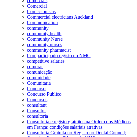
comerciais
Comercial
Comissionistas
Commercial electricians Auckland
Communication
community
community health
Community Nurse
community nurses
community pharmacist
Comparticipado registo no NMC
competitive salaries
comprar
comunicação
comunidade
Comunitária
Concurso
Concurso Público
Concursos
consultant
Consultor
consultoria
Consultoria e registo gratuitos na Ordem dos Médicos
em França; condições salariais atrativas
Consultoria Gratuita no Registo no Dental Council;