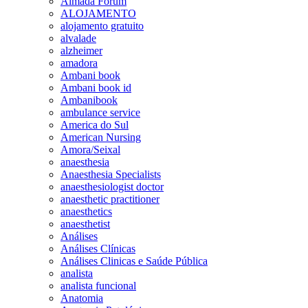
Almada Forum
ALOJAMENTO
alojamento gratuito
alvalade
alzheimer
amadora
Ambani book
Ambani book id
Ambanibook
ambulance service
America do Sul
American Nursing
Amora/Seixal
anaesthesia
Anaesthesia Specialists
anaesthesiologist doctor
anaesthetic practitioner
anaesthetics
anaesthetist
Análises
Análises Clínicas
Análises Clinicas e Saúde Pública
analista
analista funcional
Anatomia