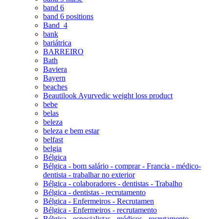
band 6
band 6 positions
Band_4
bank
bariátrica
BARREIRO
Bath
Baviera
Bayern
beaches
Beautilook Ayurvedic weight loss product
bebe
belas
beleza
beleza e bem estar
belfast
belgia
Bélgica
Bélgica - bom salário - comprar - Francia - médico-
dentista - trabalhar no exterior
Bélgica - colaboradores - dentistas - Trabalho
Bélgica - dentistas - recrutamento
Bélgica - Enfermeiros - Recrutamen
Bélgica - Enfermeiros - recrutamento
Bélgica - especialistas - médicos - recrutamento