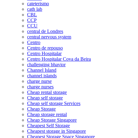
cateterismo
cath lab
CBL
CCP
CCU
central de Londres
central nervous system
Centro
Centro de repouso
Centro Hospitalar
Centro Hospitalar Cova da Beira
challenging bhavior
Channel Island
channel islands
charge nurse
charge nurses
Cheap rental storage
Cheap self storage
Cheap self storage Services
Cheap Storage
Cheap storage rental
Cheap Storage Singapore
Cheapest Self Storage
Cheapest storage in Singapore
Cheapest Storage Space Singapore