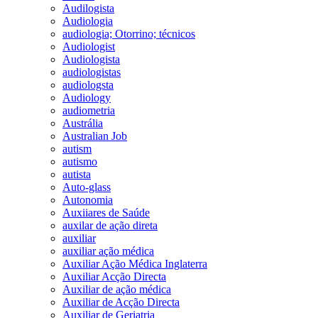
Audilogista
Audiologia
audiologia; Otorrino; técnicos
Audiologist
Audiologista
audiologistas
audiologsta
Audiology
audiometria
Austrália
Australian Job
autism
autismo
autista
Auto-glass
Autonomia
Auxiiares de Saúde
auxilar de ação direta
auxiliar
auxiliar ação médica
Auxiliar Ação Médica Inglaterra
Auxiliar Acção Directa
Auxiliar de ação médica
Auxiliar de Acção Directa
Auxiliar de Geriatria