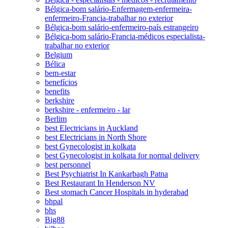
Bélgica-bom salário-Enfermagem-enfermeira-
enfermeiro-Francia-trabalhar no exterior
Bélgica-bom salário-enfermeiro-país estrangeiro
Bélgica-bom salário-Francia-médicos especialista-
trabalhar no exterior
Belgium
Bélica
bem-estar
benefícios
benefits
berkshire
berkshire - enfermeiro - lar
Berlim
best Electricians in Auckland
best Electricians in North Shore
best Gynecologist in kolkata
best Gynecologist in kolkata for normal delivery
best personnel
Best Psychiatrist In Kankarbagh Patna
Best Restaurant In Henderson NV
Best stomach Cancer Hospitals in hyderabad
bhpal
bhs
Big88