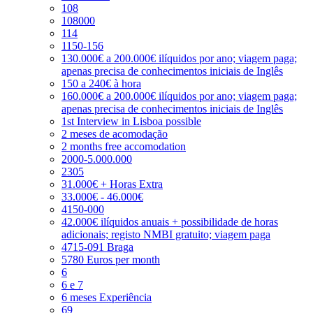
108
108000
114
1150-156
130.000€ a 200.000€ ilíquidos por ano; viagem paga;
apenas precisa de conhecimentos iniciais de Inglês
150 a 240€ à hora
160.000€ a 200.000€ ilíquidos por ano; viagem paga;
apenas precisa de conhecimentos iniciais de Inglês
1st Interview in Lisboa possible
2 meses de acomodação
2 months free accomodation
2000-5.000.000
2305
31.000€ + Horas Extra
33.000€ - 46.000€
4150-000
42.000€ ilíquidos anuais + possibilidade de horas
adicionais; registo NMBI gratuito; viagem paga
4715-091 Braga
5780 Euros per month
6
6 e 7
6 meses Experiência
69