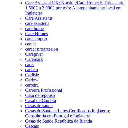
Care Assistant UK; Nursing/Care Home; Salários entre
1.500£ a 2.000£ por mês; Acompanhamento local em
Inglaterra
Care Assistants
care assistens
care home
Care Homes
care support
career
career progression
Caregiver
Caremark
carer
cariaco
Carlisle
Carlow
carreira
Carreira Profissional
Casa de repouso
Casal de Cambra
Casas de saúde
Casas de Saúde e Lares Certificados Inglaterra;
Consultoria em Portugal e Inglaterra
Casas de Saúde República da Irlanda
Cascais