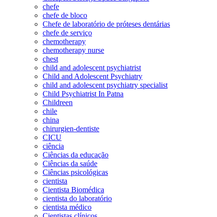
chefe
chefe de bloco
Chefe de laboratório de próteses dentárias
chefe de serviço
chemotherapy
chemotherapy nurse
chest
child and adolescent psychiatrist
Child and Adolescent Psychiatry
child and adolescent psychiatry specialist
Child Psychiatrist In Patna
Childreen
chile
china
chirurgien-dentiste
CICU
ciência
Ciências da educação
Ciências da saúde
Ciências psicológicas
cientista
Cientista Biomédica
cientista do laboratório
cientista médico
Cientistas clínicos