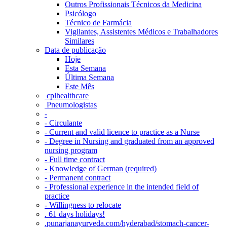
Outros Profissionais Técnicos da Medicina
Psicólogo
Técnico de Farmácia
Vigilantes, Assistentes Médicos e Trabalhadores
Similares
Data de publicação
Hoje
Esta Semana
Última Semana
Este Mês
‎ cplhealthcare‬
Pneumologistas
-
- Circulante
- Current and valid licence to practice as a Nurse
- Degree in Nursing and graduated from an approved
nursing program
- Full time contract
- Knowledge of German (required)
- Permanent contract
- Professional experience in the intended field of
practice
- Willingness to relocate
. 61 days holidays!
.punarjanayurveda.com/hyderabad/stomach-cancer-