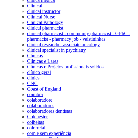
clínica médica
Clinical
clinical instructor
Clinical Nurse
Clinical Pathology
clinical pharmacist
clinical pharmacist - community pharmacist - GPhC -
pharmacist - pharmacy job - vaistininkas
clinical researcher associate oncology
clinical specialist in psychiatry
Clínicas
Clínicas e Lares
Clínicas e Projetos profissionais sólidos
clínico geral
clinics
CNC
Coast of England
coimbra
colaboradore
colaboradores
colaboradores dentistas
Colchester
colheitas
colorretal
com e sem experiência