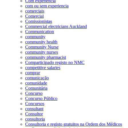
Com experiência
com ou sem experiencia
comerciais
Comercial
Comissionistas
Commercial electricians Auckland
Communication
community
community health
Community Nurse
community nurses
community pharmacist
Comparticipado registo no NMC
competitive salaries
comprar
comunicação
comunidade
Comunitária
Concurso
Concurso Público
Concursos
consultant
Consultor
consultoria
Consultoria e registo gratuitos na Ordem dos Médicos