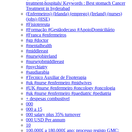
treatment-hospitals/ Keywords : Best stomach Cancer
Treatment in hyderabad
(Enfermeiros) (Irlanda) (emprego) (Ireland) (nurses)
(jobs) (HSE)
#Fisiotereuta
#Formação #Gestãodecaso #ApoioDomiciliário
#França #enfermeiros
#gp #doctor
#mentalhealth
#middleeast
#nursejobireland
#nursejobmiddleeast
#psychiatry
#saudiarabia
#Tecnico Auxiliar de Fisoterapia
#uk #nurse #enfermeiro #midwives
#UK #nurse #enfermeiro #oncology #oncologia
#uk #nurse #enfermeiro #paediatric #pediatria
+ despesas combustivel
000
000 a 15
000 salary plus 35% turnover
000 USD Per annum
10
100.000£ a 180.000£ ano; processo registo GMC;