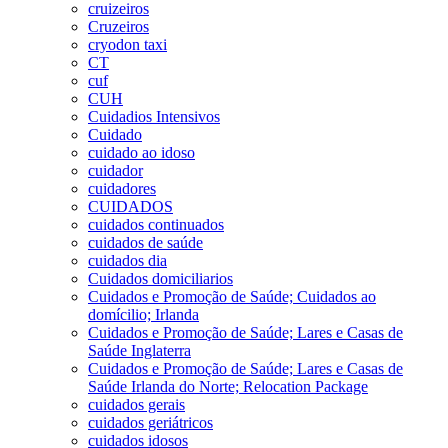
cruizeiros
Cruzeiros
cryodon taxi
CT
cuf
CUH
Cuidadios Intensivos
Cuidado
cuidado ao idoso
cuidador
cuidadores
CUIDADOS
cuidados continuados
cuidados de saúde
cuidados dia
Cuidados domiciliarios
Cuidados e Promoção de Saúde; Cuidados ao
domícilio; Irlanda
Cuidados e Promoção de Saúde; Lares e Casas de
Saúde Inglaterra
Cuidados e Promoção de Saúde; Lares e Casas de
Saúde Irlanda do Norte; Relocation Package
cuidados gerais
cuidados geriátricos
cuidados idosos