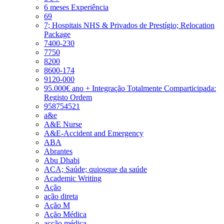
6 meses Experiência
69
7; Hospitais NHS & Privados de Prestígio; Relocation
Package
7400-230
7750
8200
8600-174
9120-000
95.000€ ano + Integração Totalmente Comparticipada:
Registo Ordem
958754521
a&e
A&E Nurse
A&E-Accident and Emergency
ABA
Abrantes
Abu Dhabi
ACA; Saúde; quiosque da saúde
Academic Writing
Ação
ação direta
Ação M
Ação Médica
acção médica