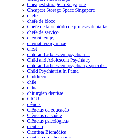
Cheapest storage in Singapore
Cheapest Storage Space Singapore
chefe
chefe de bloco
Chefe de laboratório de próteses dentárias
chefe de serviço
chemotherapy
chemotherapy nurse
chest
child and adolescent psychiatrist
Child and Adolescent Psychiatry
child and adolescent psychiatry specialist
Child Psychiatrist In Patna
Childreen
chile
china
chirurgien-dentiste
CICU
ciência
Ciências da educação
Ciências da saúde
Ciências psicológicas
cientista
Cientista Biomédica
cientista do laboratório