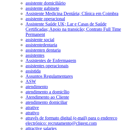
assistente domiciliário
assistente gabinete
Assistente Medicina Dentária; Clínica em Coimbra
assistente operacional
Assistente Saúde UK; Lar e Casas de Saúde
Certificadas; Apoio na transição; Contrato Full Time
Permanent
assistente social
assistentedentaria
assistenten dentaria
assistentes
Assistentes de Enfermagem
assistentes operacionais
assistida
Assuntos Regulamentares
ASW
atendimento
atendimento a domicílio
Atendimento ao Cliente
atendimento domiciliar
atrative
atrativo
através de formato digital (e-mail) para o endereço
electrónico: recrutamento@cligest.com
attractive salaries