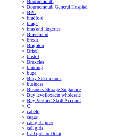
Bournemouth
Bournemouth General Hospital
BPL
bradford
braga
bras and lingeries
Bravemind
brexit
Brighton
Brisol
bristol
Bruxelas
building
bupa
Bury St.Edmunds
business
Business Storage Singapore
Buy levofloxacin wholesale
Buy Verified Skrill Account
C
cabelo
cagas
call girl ajmer
call girls
Call girls in Delhi