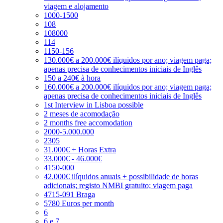
viagem e alojamento
1000-1500
108
108000
114
1150-156
130.000€ a 200.000€ ilíquidos por ano; viagem paga;
apenas precisa de conhecimentos iniciais de Inglês
150 a 240€ à hora
160.000€ a 200.000€ ilíquidos por ano; viagem paga;
apenas precisa de conhecimentos iniciais de Inglês
1st Interview in Lisboa possible
2 meses de acomodação
2 months free accomodation
2000-5.000.000
2305
31.000€ + Horas Extra
33.000€ - 46.000€
4150-000
42.000€ ilíquidos anuais + possibilidade de horas
adicionais; registo NMBI gratuito; viagem paga
4715-091 Braga
5780 Euros per month
6
6 e 7