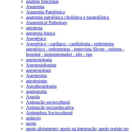
analista funcional
Anatomia
Anatomia Patológica
anatomia patológica citológica e tanatológica
Anatomical Pathology
anestesia
anestesia frança
Anestésico
Anestésico - cardiaco - cardiologia - enfermeira
anestésico - enfermeiras - entrevista Skype - esfrega -
hospital - instrumentador - nhs - rgn
anestesiologia
Anestesiologista
anestesiologo
Anestesista
anestesistas
Anesthesiologist
angiografia
Angola
Animação sociocultural
Animação socioeducativa
Animadora Sociocultural
anúncio
apoio
apoio alojamento; apoio na integração; apoio registo no