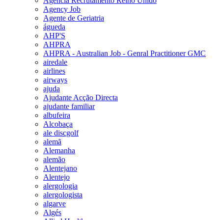
Agencia Recrutamento Reino Unido
Agency Job
Agente de Geriatria
águeda
AHP'S
AHPRA
AHPRA - Australian Job - Genral Practitioner GMC
airedale
airlines
airways
ajuda
Ajudante Acção Directa
ajudante familiar
albufeira
Alcobaça
ale discgolf
alemã
Alemanha
alemão
Alentejano
Alentejo
alergologia
alergologista
algarve
Algés