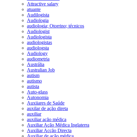
Attractive salary
atuante
Audilogista
Audiologia
audiologia; Otorrino; técnicos
Audiologist
Audiologista
audiologistas
audiologsta
Audiology
audiometria
Austrália
Australian Job
autism
autismo
autista
Auto-glass
Autonomia
Auxiiares de Saúde
auxilar de ação direta
auxiliar
auxiliar ação médica
Auxiliar Ação Médica Inglaterra
Auxiliar Acção Directa
Auxiliar de ação médica