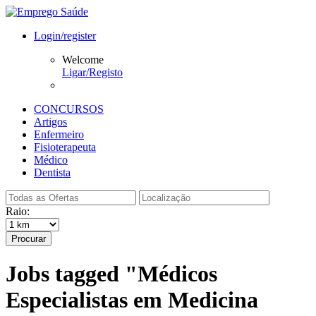
Login/register
Welcome
Ligar/Registo
CONCURSOS
Artigos
Enfermeiro
Fisioterapeuta
Médico
Dentista
Raio:
Procurar
Jobs tagged "Médicos
Especialistas em Medicina