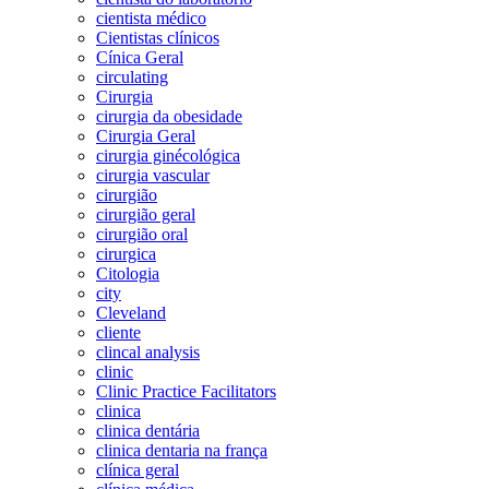
cientista médico
Cientistas clínicos
Cínica Geral
circulating
Cirurgia
cirurgia da obesidade
Cirurgia Geral
cirurgia ginécológica
cirurgia vascular
cirurgião
cirurgião geral
cirurgião oral
cirurgica
Citologia
city
Cleveland
cliente
clincal analysis
clinic
Clinic Practice Facilitators
clinica
clinica dentária
clinica dentaria na frança
clínica geral