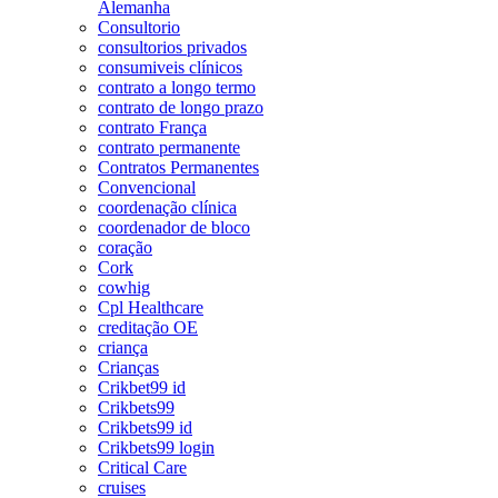
Alemanha
Consultorio
consultorios privados
consumiveis clínicos
contrato a longo termo
contrato de longo prazo
contrato França
contrato permanente
Contratos Permanentes
Convencional
coordenação clínica
coordenador de bloco
coração
Cork
cowhig
Cpl Healthcare
creditação OE
criança
Crianças
Crikbet99 id
Crikbets99
Crikbets99 id
Crikbets99 login
Critical Care
cruises