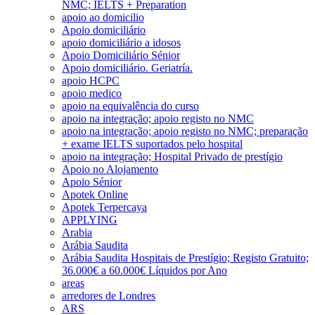
NMC; IELTS + Preparation
apoio ao domicilio
Apoio domiciliário
apoio domiciliário a idosos
Apoio Domiciliário Sénior
Apoio domiciliário. Geriatría.
apoio HCPC
apoio medico
apoio na equivalência do curso
apoio na integração; apoio registo no NMC
apoio na integração; apoio registo no NMC; preparação
+ exame IELTS suportados pelo hospital
apoio na integração; Hospital Privado de prestígio
Apoio no Alojamento
Apoio Sénior
Apotek Online
Apotek Terpercaya
APPLYING
Arabia
Arábia Saudita
Arábia Saudita Hospitais de Prestígio; Registo Gratuito;
36.000€ a 60.000€ Líquidos por Ano
areas
arredores de Londres
ARS