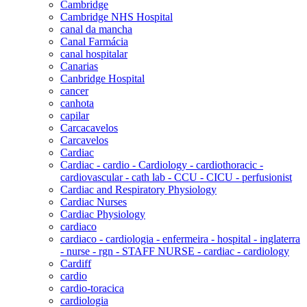
Cambridge
Cambridge NHS Hospital
canal da mancha
Canal Farmácia
canal hospitalar
Canarias
Canbridge Hospital
cancer
canhota
capilar
Carcacavelos
Carcavelos
Cardiac
Cardiac - cardio - Cardiology - cardiothoracic -
cardiovascular - cath lab - CCU - CICU - perfusionist
Cardiac and Respiratory Physiology
Cardiac Nurses
Cardiac Physiology
cardiaco
cardiaco - cardiologia - enfermeira - hospital - inglaterra
- nurse - rgn - STAFF NURSE - cardiac - cardiology
Cardiff
cardio
cardio-toracica
cardiologia