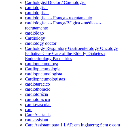
Cardiologist Doctor / Cardiologist
cardiologista
cardiologistas
cardiologistas - França - recrutamento
cardiologistas - França/Bélgica - médicos -
recrutamento
cardiólogo
Cardiology
cardiology doctor
Cardiology Respiratory Gastroenterology Oncology
Palliative Care Care of the Elderly Diabetes /
Endocrinology Paediatrics
cardiopneumologa
Cardiopneumologia
cardiopneumologista
Cardiopneumologistas
cardiotaracico
cardiothoracic
cardiotorácia
cardiotoracica
cardiovascular
care
Care Asistants
care assistant
Care Assistant para 1 LAR em Inglaterra; Sem e com