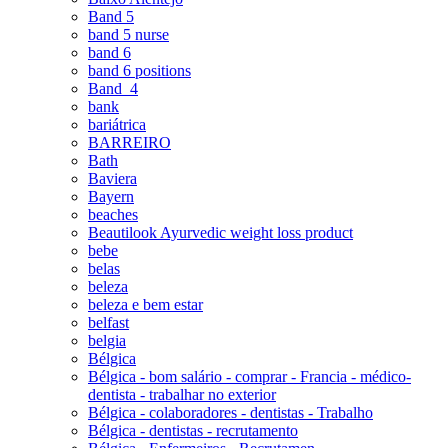
Band 5
band 5 nurse
band 6
band 6 positions
Band_4
bank
bariátrica
BARREIRO
Bath
Baviera
Bayern
beaches
Beautilook Ayurvedic weight loss product
bebe
belas
beleza
beleza e bem estar
belfast
belgia
Bélgica
Bélgica - bom salário - comprar - Francia - médico-
dentista - trabalhar no exterior
Bélgica - colaboradores - dentistas - Trabalho
Bélgica - dentistas - recrutamento