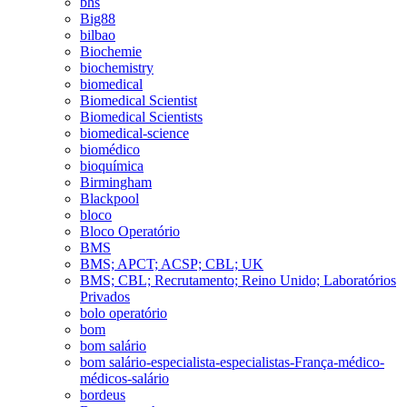
bhs
Big88
bilbao
Biochemie
biochemistry
biomedical
Biomedical Scientist
Biomedical Scientists
biomedical-science
biomédico
bioquímica
Birmingham
Blackpool
bloco
Bloco Operatório
BMS
BMS; APCT; ACSP; CBL; UK
BMS; CBL; Recrutamento; Reino Unido; Laboratórios
Privados
bolo operatório
bom
bom salário
bom salário-especialista-especialistas-França-médico-
médicos-salário
bordeus