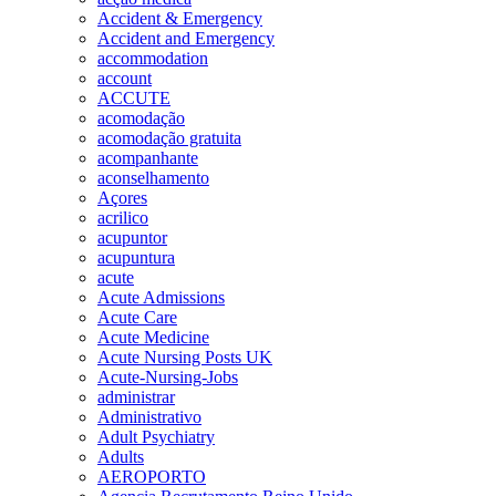
Accident & Emergency
Accident and Emergency
accommodation
account
ACCUTE
acomodação
acomodação gratuita
acompanhante
aconselhamento
Açores
acrilico
acupuntor
acupuntura
acute
Acute Admissions
Acute Care
Acute Medicine
Acute Nursing Posts UK
Acute-Nursing-Jobs
administrar
Administrativo
Adult Psychiatry
Adults
AEROPORTO