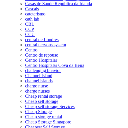
Casas de Saúde República da Irlanda
Cascais
cateterismo
cath lab
CBL
CCP
CCU
central de Londres
central nervous system
Centro
Centro de repouso
Centro Hospitalar
Centro Hospitalar Cova da Beira
challenging bhavior
Channel Island
channel islands
charge nurse
charge nurses
Cheap rental storage
Cheap self storage
Cheap self storage Services
Cheap Storage
Cheap storage rental
Cheap Storage Singapore
Cheapest Self Storage