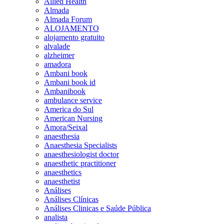
Allied Health
Almada
Almada Forum
ALOJAMENTO
alojamento gratuito
alvalade
alzheimer
amadora
Ambani book
Ambani book id
Ambanibook
ambulance service
America do Sul
American Nursing
Amora/Seixal
anaesthesia
Anaesthesia Specialists
anaesthesiologist doctor
anaesthetic practitioner
anaesthetics
anaesthetist
Análises
Análises Clínicas
Análises Clinicas e Saúde Pública
analista