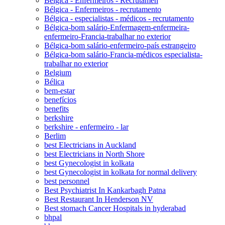
Bélgica - Enfermeiros - Recrutamen
Bélgica - Enfermeiros - recrutamento
Bélgica - especialistas - médicos - recrutamento
Bélgica-bom salário-Enfermagem-enfermeira-
enfermeiro-Francia-trabalhar no exterior
Bélgica-bom salário-enfermeiro-país estrangeiro
Bélgica-bom salário-Francia-médicos especialista-
trabalhar no exterior
Belgium
Bélica
bem-estar
benefícios
benefits
berkshire
berkshire - enfermeiro - lar
Berlim
best Electricians in Auckland
best Electricians in North Shore
best Gynecologist in kolkata
best Gynecologist in kolkata for normal delivery
best personnel
Best Psychiatrist In Kankarbagh Patna
Best Restaurant In Henderson NV
Best stomach Cancer Hospitals in hyderabad
bhpal