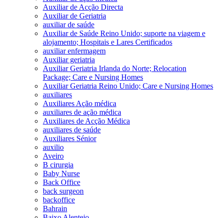
Auxiliar de Acção Directa
Auxiliar de Geriatria
auxiliar de saúde
Auxiliar de Saúde Reino Unido; suporte na viagem e
alojamento; Hospitais e Lares Certificados
auxiliar enfermagem
Auxiliar geriatria
Auxiliar Geriatria Irlanda do Norte; Relocation
Package; Care e Nursing Homes
Auxiliar Geriatria Reino Unido; Care e Nursing Homes
auxiliares
Auxiliares Ação médica
auxiliares de ação médica
Auxiliares de Acção Médica
auxiliares de saúde
Auxiliares Sénior
auxilio
Aveiro
B cirurgia
Baby Nurse
Back Office
back surgeon
backoffice
Bahrain
Baixo Alentejo