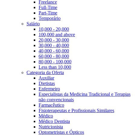
Freelance
Full-Time
Part-Time
Temporário
Salário
10,000 - 20,000
100,000 and above
20,000 - 30,000
30,000 - 40,000
40,000 - 60,000
60,000 - 80,000
80,000 - 100,000
Less than 10,000
Categoria da Oferta
Auxiliar
Dietistas
Enfermeiro
Especialistas da Medicina Tradicional e Terapias
não convencionais
Farmacêutico
Fisioterapeutas e Profissionais Similares
Médico
Médico Dentista
Nutricionista
Optometristas e Ópticos