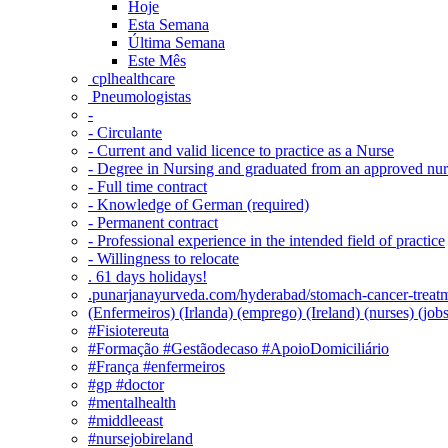
Hoje
Esta Semana
Última Semana
Este Mês
‎ cplhealthcare‬
Pneumologistas
-
- Circulante
- Current and valid licence to practice as a Nurse
- Degree in Nursing and graduated from an approved nu
- Full time contract
- Knowledge of German (required)
- Permanent contract
- Professional experience in the intended field of practice
- Willingness to relocate
. 61 days holidays!
.punarjanayurveda.com/hyderabad/stomach-cancer-treatm
(Enfermeiros) (Irlanda) (emprego) (Ireland) (nurses) (jo
#Fisiotereuta
#Formação #Gestãodecaso #ApoioDomiciliário
#França #enfermeiros
#gp #doctor
#mentalhealth
#middleeast
#nursejobireland