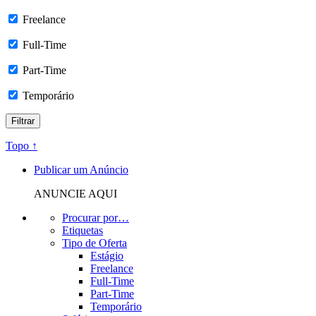
Freelance
Full-Time
Part-Time
Temporário
Topo ↑
Publicar um Anúncio
ANUNCIE AQUI
Procurar por…
Etiquetas
Tipo de Oferta
Estágio
Freelance
Full-Time
Part-Time
Temporário