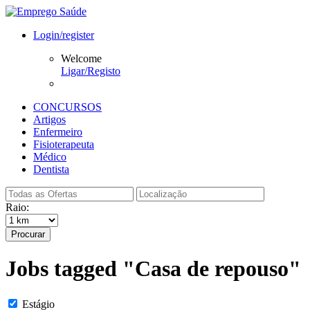
Login/register
Welcome
Ligar/Registo
CONCURSOS
Artigos
Enfermeiro
Fisioterapeuta
Médico
Dentista
Raio:
Procurar
Jobs tagged "Casa de repouso"
Estágio