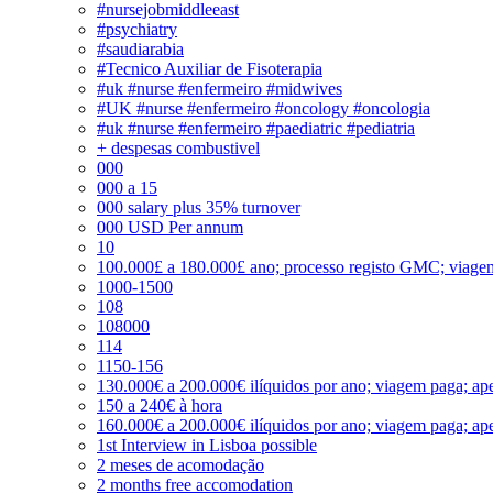
#nursejobmiddleeast
#psychiatry
#saudiarabia
#Tecnico Auxiliar de Fisoterapia
#uk #nurse #enfermeiro #midwives
#UK #nurse #enfermeiro #oncology #oncologia
#uk #nurse #enfermeiro #paediatric #pediatria
+ despesas combustivel
000
000 a 15
000 salary plus 35% turnover
000 USD Per annum
10
100.000£ a 180.000£ ano; processo registo GMC; viage
1000-1500
108
108000
114
1150-156
130.000€ a 200.000€ ilíquidos por ano; viagem paga; ape
150 a 240€ à hora
160.000€ a 200.000€ ilíquidos por ano; viagem paga; ape
1st Interview in Lisboa possible
2 meses de acomodação
2 months free accomodation