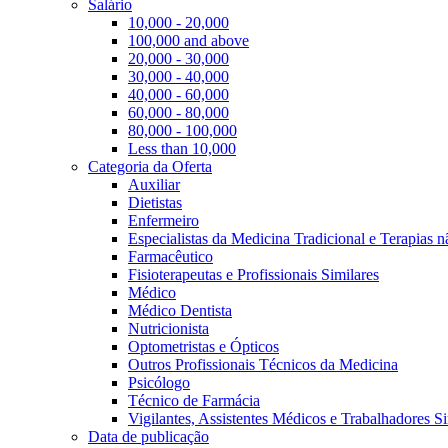
Salário
10,000 - 20,000
100,000 and above
20,000 - 30,000
30,000 - 40,000
40,000 - 60,000
60,000 - 80,000
80,000 - 100,000
Less than 10,000
Categoria da Oferta
Auxiliar
Dietistas
Enfermeiro
Especialistas da Medicina Tradicional e Terapias 
Farmacêutico
Fisioterapeutas e Profissionais Similares
Médico
Médico Dentista
Nutricionista
Optometristas e Ópticos
Outros Profissionais Técnicos da Medicina
Psicólogo
Técnico de Farmácia
Vigilantes, Assistentes Médicos e Trabalhadores Si
Data de publicação