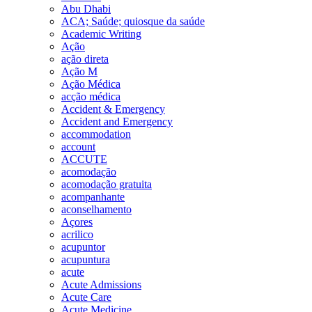
Abu Dhabi
ACA; Saúde; quiosque da saúde
Academic Writing
Ação
ação direta
Ação M
Ação Médica
acção médica
Accident & Emergency
Accident and Emergency
accommodation
account
ACCUTE
acomodação
acomodação gratuita
acompanhante
aconselhamento
Açores
acrilico
acupuntor
acupuntura
acute
Acute Admissions
Acute Care
Acute Medicine