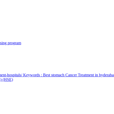
rsing program
ent-hospitals/ Keywords : Best stomach Cancer Treatment in hyderab
bs) (HSE)