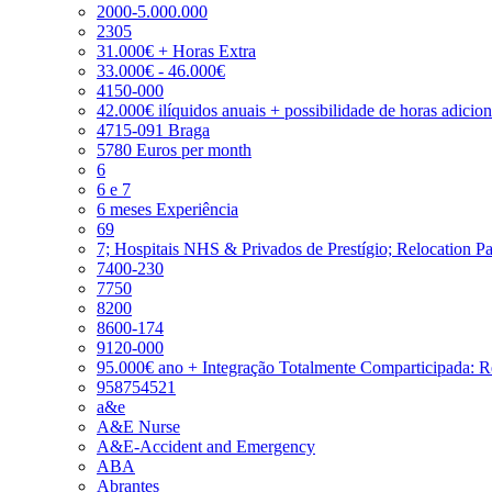
2000-5.000.000
2305
31.000€ + Horas Extra
33.000€ - 46.000€
4150-000
42.000€ ilíquidos anuais + possibilidade de horas adicio
4715-091 Braga
5780 Euros per month
6
6 e 7
6 meses Experiência
69
7; Hospitais NHS & Privados de Prestígio; Relocation P
7400-230
7750
8200
8600-174
9120-000
95.000€ ano + Integração Totalmente Comparticipada: 
958754521
a&e
A&E Nurse
A&E-Accident and Emergency
ABA
Abrantes