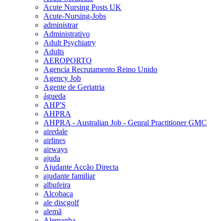
Acute Nursing Posts UK
Acute-Nursing-Jobs
administrar
Administrativo
Adult Psychiatry
Adults
AEROPORTO
Agencia Recrutamento Reino Unido
Agency Job
Agente de Geriatria
águeda
AHP'S
AHPRA
AHPRA - Australian Job - Genral Practitioner GMC
airedale
airlines
airways
ajuda
Ajudante Acção Directa
ajudante familiar
albufeira
Alcobaça
ale discgolf
alemã
Alemanha