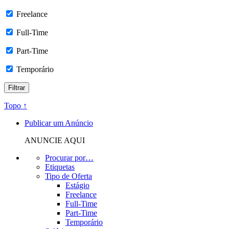
Freelance
Full-Time
Part-Time
Temporário
Topo ↑
Publicar um Anúncio
ANUNCIE AQUI
Procurar por…
Etiquetas
Tipo de Oferta
Estágio
Freelance
Full-Time
Part-Time
Temporário