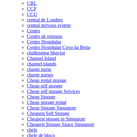
CBL
CCP
CCU
central de Londres
central nervous system
Centro
Centro de repouso
Centro Hospitalar
Centro Hospitalar Cova da Beira
challenging bhavior
Channel Island
channel islands
charge nurse
charge nurses
Cheap rental storage
Cheap self storage
Cheap self storage Services
Cheap Storage
Cheap storage rental
Cheap Storage Singapore
Cheapest Self Storage
Cheapest storage in Singapore
Cheapest Storage Space Singapore
chefe
chefe de bloco