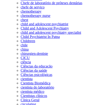
Chefe de laboratório de próteses dentárias
chefe de serviço
chemotherapy
chemotherapy nurse
chest
child and adolescent psychiatrist
Child and Adolescent Psychiatry
child and adolescent psychiatry specialist
Child Psychiatrist In Patna
Childreen
chile
china
chirurgien-dentiste
CICU
ciência
Ciências da educação
Ciências da saúde
Ciências psicológicas
cientista
Cientista Biomédica
cientista do laboratório
cientista médico
Cientistas clínicos
Cínica Geral
circulating