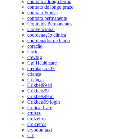
contrato a longo termo
contrato de longo prazo
contrato França
contrato permanente
Contratos Permanentes
Convencional
coordenação clínica
coordenador de bloco
coração
Cork
cowhig
Cpl Healthcare
creditação OE
criança
Crianças
Crikbet99 id
Crikbets99
Crikbets99 id
Crikbets99 login
Critical Care
cruises
cruizeiros
Cruzeiros
cryodon taxi
CT