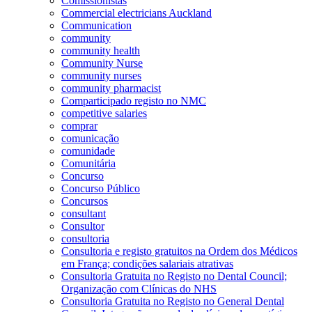
Comissionistas
Commercial electricians Auckland
Communication
community
community health
Community Nurse
community nurses
community pharmacist
Comparticipado registo no NMC
competitive salaries
comprar
comunicação
comunidade
Comunitária
Concurso
Concurso Público
Concursos
consultant
Consultor
consultoria
Consultoria e registo gratuitos na Ordem dos Médicos
em França; condições salariais atrativas
Consultoria Gratuita no Registo no Dental Council;
Organização com Clínicas do NHS
Consultoria Gratuita no Registo no General Dental