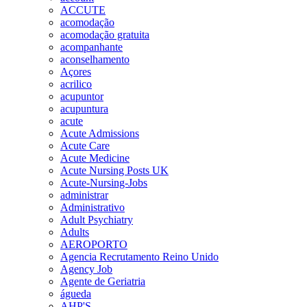
ACCUTE
acomodação
acomodação gratuita
acompanhante
aconselhamento
Açores
acrilico
acupuntor
acupuntura
acute
Acute Admissions
Acute Care
Acute Medicine
Acute Nursing Posts UK
Acute-Nursing-Jobs
administrar
Administrativo
Adult Psychiatry
Adults
AEROPORTO
Agencia Recrutamento Reino Unido
Agency Job
Agente de Geriatria
águeda
AHP'S