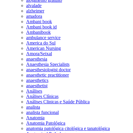
alojamento gratuito
alvalade
alzheimer
amadora
Ambani book
Ambani book id
Ambanibook
ambulance service
America do Sul
American Nursing
Amora/Seixal
anaesthesia
Anaesthesia Specialists
anaesthesiologist doctor
anaesthetic practitioner
anaesthetics
anaesthetist
Análises
Análises Clínicas
Análises Clinicas e Saúde Pública
analista
analista funcional
Anatomia
Anatomia Patológica
anatomia patológica citológica e tanatológica