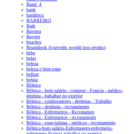
Band_4
bank
bariátrica
BARREIRO
Bath
Baviera
Bayern
beaches
Beautilook Ayurvedic weight loss product
bebe
belas
beleza
beleza e bem estar
belfast
belgia
Bélgica
Bélgica - bom salário - comprar - Francia - médico-
dentista - trabalhar no exterior
Bélgica - colaboradores - dentistas - Trabalho
Bélgica - dentistas - recrutamento
Bélgica - Enfermeiros - Recrutamen
Bélgica - Enfermeiros - recrutamento
Bélgica - especialistas - médicos - recrutamento
Bélgica-bom salário-Enfermagem-enfermeira-
enfermeiro-Francia-trabalhar no exterior