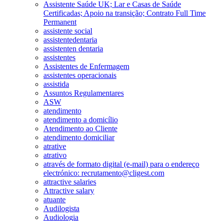
Assistente Saúde UK; Lar e Casas de Saúde
Certificadas; Apoio na transição; Contrato Full Time
Permanent
assistente social
assistentedentaria
assistenten dentaria
assistentes
Assistentes de Enfermagem
assistentes operacionais
assistida
Assuntos Regulamentares
ASW
atendimento
atendimento a domicílio
Atendimento ao Cliente
atendimento domiciliar
atrative
atrativo
através de formato digital (e-mail) para o endereço
electrónico: recrutamento@cligest.com
attractive salaries
Attractive salary
atuante
Audilogista
Audiologia