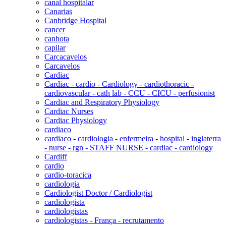
canal hospitalar
Canarias
Canbridge Hospital
cancer
canhota
capilar
Carcacavelos
Carcavelos
Cardiac
Cardiac - cardio - Cardiology - cardiothoracic -
cardiovascular - cath lab - CCU - CICU - perfusionist
Cardiac and Respiratory Physiology
Cardiac Nurses
Cardiac Physiology
cardiaco
cardiaco - cardiologia - enfermeira - hospital - inglaterra
- nurse - rgn - STAFF NURSE - cardiac - cardiology
Cardiff
cardio
cardio-toracica
cardiologia
Cardiologist Doctor / Cardiologist
cardiologista
cardiologistas
cardiologistas - França - recrutamento