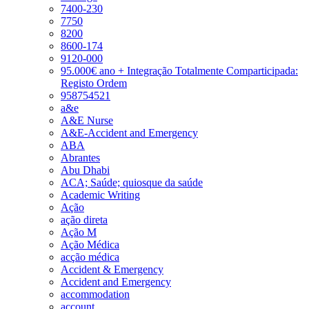
7400-230
7750
8200
8600-174
9120-000
95.000€ ano + Integração Totalmente Comparticipada:
Registo Ordem
958754521
a&e
A&E Nurse
A&E-Accident and Emergency
ABA
Abrantes
Abu Dhabi
ACA; Saúde; quiosque da saúde
Academic Writing
Ação
ação direta
Ação M
Ação Médica
acção médica
Accident & Emergency
Accident and Emergency
accommodation
account