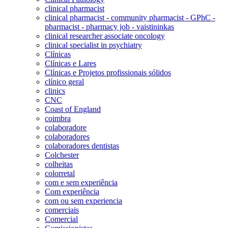
clinical pharmacist
clinical pharmacist - community pharmacist - GPhC -
pharmacist - pharmacy job - vaistininkas
clinical researcher associate oncology
clinical specialist in psychiatry
Clínicas
Clínicas e Lares
Clínicas e Projetos profissionais sólidos
clínico geral
clinics
CNC
Coast of England
coimbra
colaboradore
colaboradores
colaboradores dentistas
Colchester
colheitas
colorretal
com e sem experiência
Com experiência
com ou sem experiencia
comerciais
Comercial