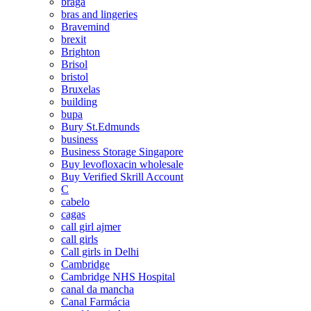
braga
bras and lingeries
Bravemind
brexit
Brighton
Brisol
bristol
Bruxelas
building
bupa
Bury St.Edmunds
business
Business Storage Singapore
Buy levofloxacin wholesale
Buy Verified Skrill Account
C
cabelo
cagas
call girl ajmer
call girls
Call girls in Delhi
Cambridge
Cambridge NHS Hospital
canal da mancha
Canal Farmácia