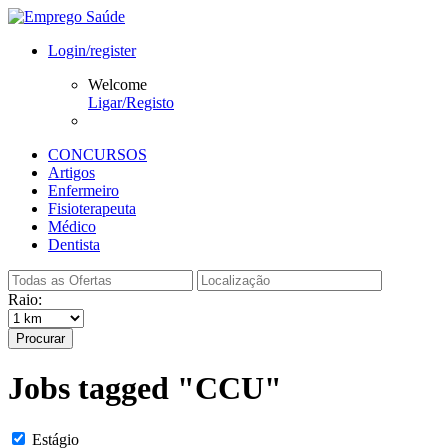
Login/register
Welcome
Ligar/Registo
CONCURSOS
Artigos
Enfermeiro
Fisioterapeuta
Médico
Dentista
Raio:
Procurar
Jobs tagged "CCU"
Estágio