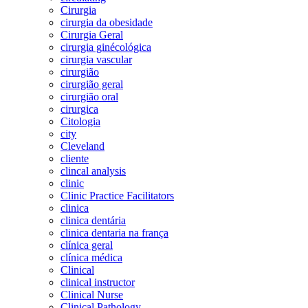
Cirurgia
cirurgia da obesidade
Cirurgia Geral
cirurgia ginécológica
cirurgia vascular
cirurgião
cirurgião geral
cirurgião oral
cirurgica
Citologia
city
Cleveland
cliente
clincal analysis
clinic
Clinic Practice Facilitators
clinica
clinica dentária
clinica dentaria na frança
clínica geral
clínica médica
Clinical
clinical instructor
Clinical Nurse
Clinical Pathology