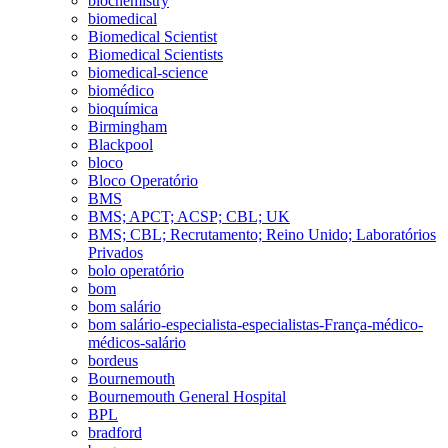
biochemistry
biomedical
Biomedical Scientist
Biomedical Scientists
biomedical-science
biomédico
bioquímica
Birmingham
Blackpool
bloco
Bloco Operatório
BMS
BMS; APCT; ACSP; CBL; UK
BMS; CBL; Recrutamento; Reino Unido; Laboratórios
Privados
bolo operatório
bom
bom salário
bom salário-especialista-especialistas-França-médico-
médicos-salário
bordeus
Bournemouth
Bournemouth General Hospital
BPL
bradford