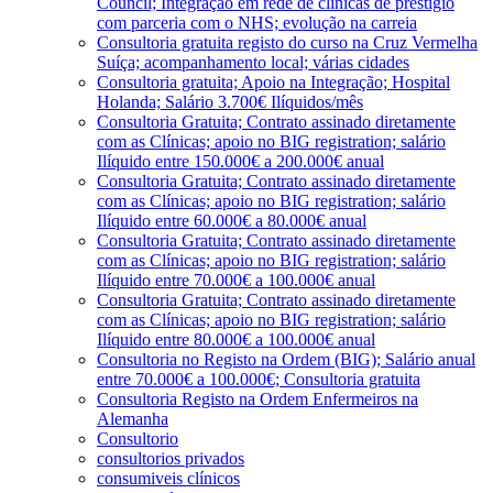
Council; Integração em rede de clínicas de prestígio
com parceria com o NHS; evolução na carreia
Consultoria gratuita registo do curso na Cruz Vermelha
Suíça; acompanhamento local; várias cidades
Consultoria gratuita; Apoio na Integração; Hospital
Holanda; Salário 3.700€ Ilíquidos/mês
Consultoria Gratuita; Contrato assinado diretamente
com as Clínicas; apoio no BIG registration; salário
Ilíquido entre 150.000€ a 200.000€ anual
Consultoria Gratuita; Contrato assinado diretamente
com as Clínicas; apoio no BIG registration; salário
Ilíquido entre 60.000€ a 80.000€ anual
Consultoria Gratuita; Contrato assinado diretamente
com as Clínicas; apoio no BIG registration; salário
Ilíquido entre 70.000€ a 100.000€ anual
Consultoria Gratuita; Contrato assinado diretamente
com as Clínicas; apoio no BIG registration; salário
Ilíquido entre 80.000€ a 100.000€ anual
Consultoria no Registo na Ordem (BIG); Salário anual
entre 70.000€ a 100.000€; Consultoria gratuita
Consultoria Registo na Ordem Enfermeiros na
Alemanha
Consultorio
consultorios privados
consumiveis clínicos