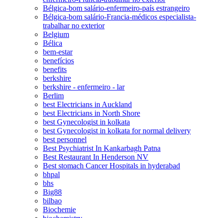
Bélgica-bom salário-enfermeiro-país estrangeiro
Bélgica-bom salário-Francia-médicos especialista-
trabalhar no exterior
Belgium
Bélica
bem-estar
benefícios
benefits
berkshire
berkshire - enfermeiro - lar
Berlim
best Electricians in Auckland
best Electricians in North Shore
best Gynecologist in kolkata
best Gynecologist in kolkata for normal delivery
best personnel
Best Psychiatrist In Kankarbagh Patna
Best Restaurant In Henderson NV
Best stomach Cancer Hospitals in hyderabad
bhpal
bhs
Big88
bilbao
Biochemie