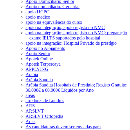
Apoio Domiciliário Sénior
Apoio domiciliário. Geriatría.
apoio HCPC
apoio medico
apoio na equivalência do curso
apoio na integração; apoio registo no NMC
apoio na integração; apoio registo no NMC; preparação
+ exame IELTS suportados pelo hospital
apoio na integração; Hospital Privado de prestígio
Apoio no Alojamento
Apoio Sénior
Apotek Online
Apotek Terpercaya
APPLYING
Arabia
Arábia Saudita
Arábia Saudita Hospitais de Prestígio; Registo Gratuito;
36.000€ a 60.000€ Líquidos por Ano
areas
arredores de Londres
ARS
ARSLVT
ARSLVT Ortopedia
Artas
As candidaturas devem ser enviadas para