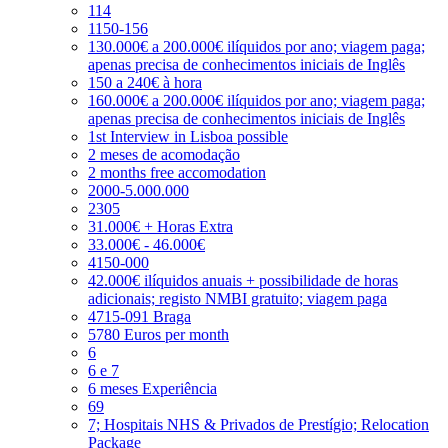
114
1150-156
130.000€ a 200.000€ ilíquidos por ano; viagem paga;
apenas precisa de conhecimentos iniciais de Inglês
150 a 240€ à hora
160.000€ a 200.000€ ilíquidos por ano; viagem paga;
apenas precisa de conhecimentos iniciais de Inglês
1st Interview in Lisboa possible
2 meses de acomodação
2 months free accomodation
2000-5.000.000
2305
31.000€ + Horas Extra
33.000€ - 46.000€
4150-000
42.000€ ilíquidos anuais + possibilidade de horas
adicionais; registo NMBI gratuito; viagem paga
4715-091 Braga
5780 Euros per month
6
6 e 7
6 meses Experiência
69
7; Hospitais NHS & Privados de Prestígio; Relocation
Package