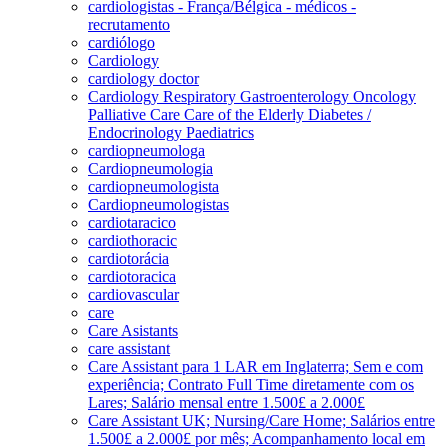
cardiologistas - França/Bélgica - médicos -
recrutamento
cardiólogo
Cardiology
cardiology doctor
Cardiology Respiratory Gastroenterology Oncology
Palliative Care Care of the Elderly Diabetes /
Endocrinology Paediatrics
cardiopneumologa
Cardiopneumologia
cardiopneumologista
Cardiopneumologistas
cardiotaracico
cardiothoracic
cardiotorácia
cardiotoracica
cardiovascular
care
Care Asistants
care assistant
Care Assistant para 1 LAR em Inglaterra; Sem e com
experiência; Contrato Full Time diretamente com os
Lares; Salário mensal entre 1.500£ a 2.000£
Care Assistant UK; Nursing/Care Home; Salários entre
1.500£ a 2.000£ por mês; Acompanhamento local em