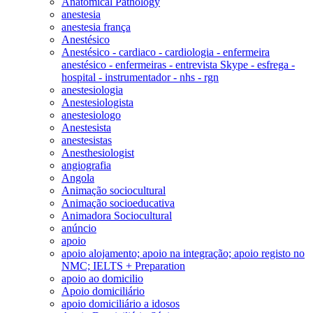
Anatomical Pathology
anestesia
anestesia frança
Anestésico
Anestésico - cardiaco - cardiologia - enfermeira
anestésico - enfermeiras - entrevista Skype - esfrega -
hospital - instrumentador - nhs - rgn
anestesiologia
Anestesiologista
anestesiologo
Anestesista
anestesistas
Anesthesiologist
angiografia
Angola
Animação sociocultural
Animação socioeducativa
Animadora Sociocultural
anúncio
apoio
apoio alojamento; apoio na integração; apoio registo no
NMC; IELTS + Preparation
apoio ao domicilio
Apoio domiciliário
apoio domiciliário a idosos