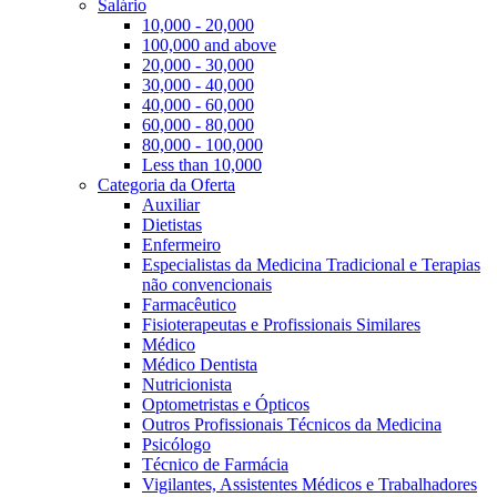
Salário
10,000 - 20,000
100,000 and above
20,000 - 30,000
30,000 - 40,000
40,000 - 60,000
60,000 - 80,000
80,000 - 100,000
Less than 10,000
Categoria da Oferta
Auxiliar
Dietistas
Enfermeiro
Especialistas da Medicina Tradicional e Terapias
não convencionais
Farmacêutico
Fisioterapeutas e Profissionais Similares
Médico
Médico Dentista
Nutricionista
Optometristas e Ópticos
Outros Profissionais Técnicos da Medicina
Psicólogo
Técnico de Farmácia
Vigilantes, Assistentes Médicos e Trabalhadores