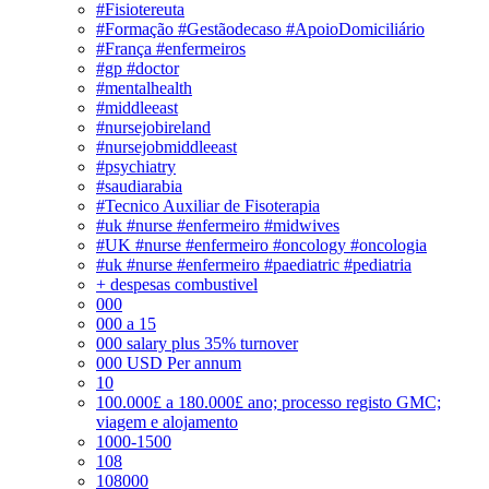
#Fisiotereuta
#Formação #Gestãodecaso #ApoioDomiciliário
#França #enfermeiros
#gp #doctor
#mentalhealth
#middleeast
#nursejobireland
#nursejobmiddleeast
#psychiatry
#saudiarabia
#Tecnico Auxiliar de Fisoterapia
#uk #nurse #enfermeiro #midwives
#UK #nurse #enfermeiro #oncology #oncologia
#uk #nurse #enfermeiro #paediatric #pediatria
+ despesas combustivel
000
000 a 15
000 salary plus 35% turnover
000 USD Per annum
10
100.000£ a 180.000£ ano; processo registo GMC;
viagem e alojamento
1000-1500
108
108000