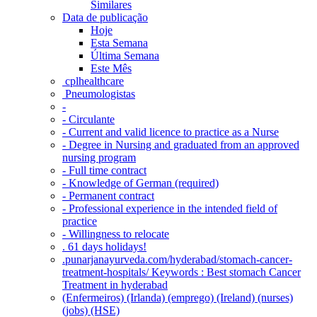
Similares
Data de publicação
Hoje
Esta Semana
Última Semana
Este Mês
‎ cplhealthcare‬
Pneumologistas
-
- Circulante
- Current and valid licence to practice as a Nurse
- Degree in Nursing and graduated from an approved
nursing program
- Full time contract
- Knowledge of German (required)
- Permanent contract
- Professional experience in the intended field of
practice
- Willingness to relocate
. 61 days holidays!
.punarjanayurveda.com/hyderabad/stomach-cancer-
treatment-hospitals/ Keywords : Best stomach Cancer
Treatment in hyderabad
(Enfermeiros) (Irlanda) (emprego) (Ireland) (nurses)
(jobs) (HSE)