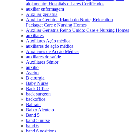
alojamento; Hospitais e Lares Certificados
auxiliar enfermagem
Auxiliar geriatria
Auxiliar Geriatria Irlanda do Norte; Relocation
Package; Care e Nursing Homes
Auxiliar Geriatria Reino Unido; Care e Nursing Homes
auxiliares
Auxiliares Ação médica
auxiliares de ação médica
Auxiliares de Acção Médica
auxiliares de saúde
Auxiliares Sénior
auxilio
Aveiro
B cirurgia
Baby Nurse
Back Office
back surgeon
backoffice
Bahrain
Baixo Alentejo
Band 5
band 5 nurse
band 6
band 6 positions