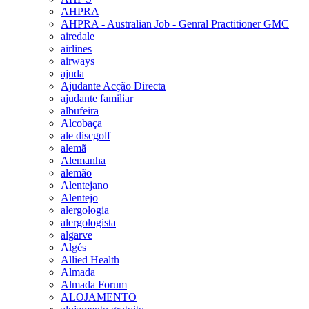
AHPRA
AHPRA - Australian Job - Genral Practitioner GMC
airedale
airlines
airways
ajuda
Ajudante Acção Directa
ajudante familiar
albufeira
Alcobaça
ale discgolf
alemã
Alemanha
alemão
Alentejano
Alentejo
alergologia
alergologista
algarve
Algés
Allied Health
Almada
Almada Forum
ALOJAMENTO