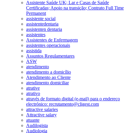
Assistente Saúde UK; Lar e Casas de Saúde
Certificadas; Apoio na transição; Contrato Full Time
Permanent
assistente social
assistentedentaria
assistenten dentaria
assistentes
Assistentes de Enfermagem
assistentes operacionais
assistida
Assuntos Regulamentares
ASW
atendimento
atendimento a domicílio
Atendimento ao Cliente
atendimento domiciliar
atrative
atrativo
através de formato digital (e-mail) para o endereço
electrónico: recrutamento@cligest.com
attractive salaries
Attractive salary
atuante
Audilogista
Audiologia