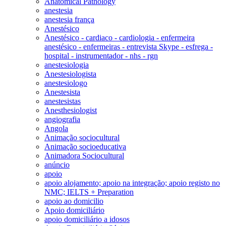
Anatomical Pathology
anestesia
anestesia frança
Anestésico
Anestésico - cardiaco - cardiologia - enfermeira
anestésico - enfermeiras - entrevista Skype - esfrega -
hospital - instrumentador - nhs - rgn
anestesiologia
Anestesiologista
anestesiologo
Anestesista
anestesistas
Anesthesiologist
angiografia
Angola
Animação sociocultural
Animação socioeducativa
Animadora Sociocultural
anúncio
apoio
apoio alojamento; apoio na integração; apoio registo no
NMC; IELTS + Preparation
apoio ao domicilio
Apoio domiciliário
apoio domiciliário a idosos