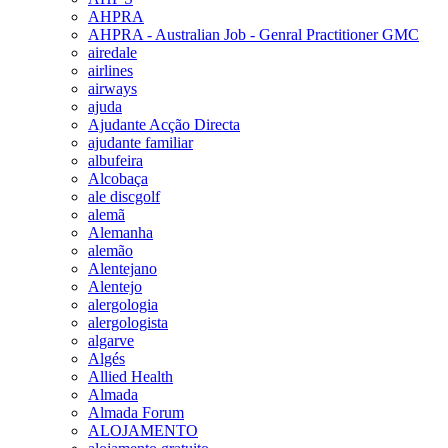
AHPRA
AHPRA - Australian Job - Genral Practitioner GMC
airedale
airlines
airways
ajuda
Ajudante Acção Directa
ajudante familiar
albufeira
Alcobaça
ale discgolf
alemã
Alemanha
alemão
Alentejano
Alentejo
alergologia
alergologista
algarve
Algés
Allied Health
Almada
Almada Forum
ALOJAMENTO