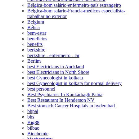
Bélgica-bom salário-enfermeiro-país estrangeiro
Bélgica-bom salário-Francia-médicos especialista-
trabalhar no exterior
Belgium
Bélica
bem-estar
benefícios
benefits
berkshire
berkshire - enfermeiro - lar
Berlim
best Electricians in Auckland
best Electricians in North Shore
best Gynecologist in kolkata
best Gynecologist in kolkata for normal delivery
best personnel
Best Psychiatrist In Kankarbagh Patna
Best Restaurant In Henderson NV
Best stomach Cancer Hospitals in hyderabad
bhpal
bhs
Big88
bilbao
Biochemie