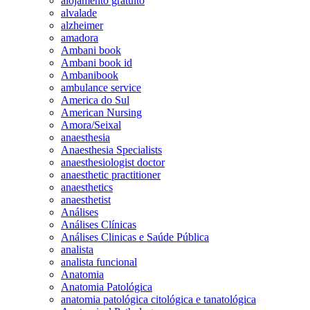
alojamento gratuito
alvalade
alzheimer
amadora
Ambani book
Ambani book id
Ambanibook
ambulance service
America do Sul
American Nursing
Amora/Seixal
anaesthesia
Anaesthesia Specialists
anaesthesiologist doctor
anaesthetic practitioner
anaesthetics
anaesthetist
Análises
Análises Clínicas
Análises Clinicas e Saúde Pública
analista
analista funcional
Anatomia
Anatomia Patológica
anatomia patológica citológica e tanatológica