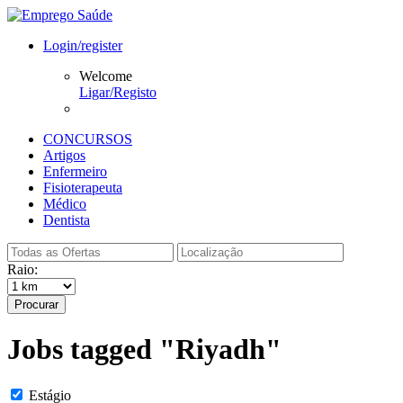
Login/register
Welcome
Ligar/Registo
CONCURSOS
Artigos
Enfermeiro
Fisioterapeuta
Médico
Dentista
Raio:
Procurar
Jobs tagged "Riyadh"
Estágio