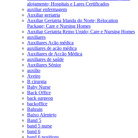
alojamento; Hospitais e Lares Certificados
auxiliar enfermagem
Auxiliar geriatria
Auxiliar Geriatria Irlanda do Norte; Relocation
Package; Care e Nursing Homes
Auxiliar Geriatria Reino Unido; Care e Nursing Homes
auxiliares
Auxiliares Ação médica
auxiliares de ação médica
Auxiliares de Acção Médica
auxiliares de saúde
Auxiliares Sénior
auxilio
Aveiro
B cirurgia
Baby Nurse
Back Office
back surgeon
backoffice
Bahrain
Baixo Alentejo
Band 5
band 5 nurse
band 6
band 6 positions