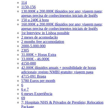
114
1150-156
130.000€ a 200.000€ ilíquidos por ano; viagem paga;
apenas precisa de conhecimentos iniciais de Inglês
150 a 240€ à hora
160.000€ a 200.000€ ilíquidos por ano; viagem paga;
apenas precisa de conhecimentos iniciais de Inglês
1st Interview in Lisboa possible
2 meses de acomodação
2 months free accomodation
2000-5.000.000
2305
31.000€ + Horas Extra
33.000€ - 46.000€
4150-000
42.000€ ilíquidos anuais + possibilidade de horas
adicionais; registo NMBI gratuito; viagem paga
4715-091 Braga
5780 Euros per month
6
6 e 7
6 meses Experiência
69
7; Hospitais NHS & Privados de Prestígio; Relocation
Package