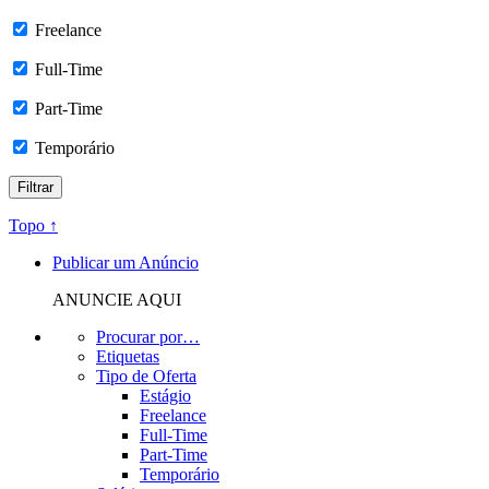
Freelance
Full-Time
Part-Time
Temporário
Topo ↑
Publicar um Anúncio
ANUNCIE AQUI
Procurar por…
Etiquetas
Tipo de Oferta
Estágio
Freelance
Full-Time
Part-Time
Temporário