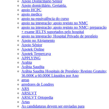
Apoio Domiciliário Sénior
Apoio domiciliário. Geriatría.
apoio HCPC
apoio medico
apoio na equivalência do curso
apoio na integração; apoio registo no NMC
apoio na integração; apoio registo no NMC; preparação
+ exame IELTS suportados pelo hospital
apoio na integração; Hospital Privado de prestígio
Apoio no Alojamento
Apoio Sénior
Apotek Online
Apotek Terpercaya
APPLYING
Arabia
Arábia Saudita
Arábia Saudita Hospitais de Prestígio; Registo Gratuito;
36.000€ a 60.000€ Líquidos por Ano
areas
arredores de Londres
ARS
ARSLVT
ARSLVT Ortopedia
Artas
As candidaturas devem ser enviadas para