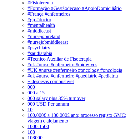
#Fisiotereuta
#Formação #Gestãodecaso #ApoioDomiciliário
#França #enfermeiros
#gp #doctor
#mentalhealth
#middleeast
#nursejobireland
#nursejobmiddleeast
#psychiatry
#saudiarabia
#Tecnico Auxiliar de Fisoterapia
#uk #nurse #enfermeiro #midwives
#UK #nurse #enfermeiro #oncology #oncologia
#uk #nurse #enfermeiro #paediatric #pediatria
+ despesas combustivel
000
000 a 15
000 salary plus 35% turnover
000 USD Per annum
10
100.000£ a 180.000£ ano; processo registo GMC;
viagem e alojamento
1000-1500
108
108000