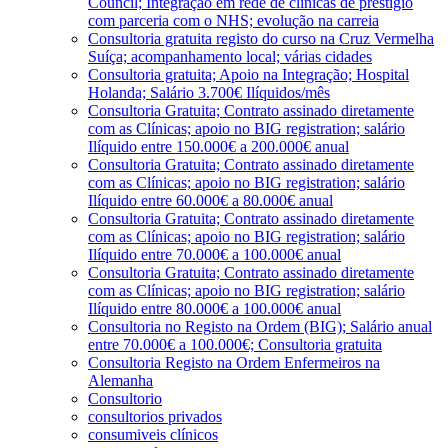
Council; Integração em rede de clínicas de prestígio
com parceria com o NHS; evolução na carreia
Consultoria gratuita registo do curso na Cruz Vermelha
Suíça; acompanhamento local; várias cidades
Consultoria gratuita; Apoio na Integração; Hospital
Holanda; Salário 3.700€ Ilíquidos/mês
Consultoria Gratuita; Contrato assinado diretamente
com as Clínicas; apoio no BIG registration; salário
Ilíquido entre 150.000€ a 200.000€ anual
Consultoria Gratuita; Contrato assinado diretamente
com as Clínicas; apoio no BIG registration; salário
Ilíquido entre 60.000€ a 80.000€ anual
Consultoria Gratuita; Contrato assinado diretamente
com as Clínicas; apoio no BIG registration; salário
Ilíquido entre 70.000€ a 100.000€ anual
Consultoria Gratuita; Contrato assinado diretamente
com as Clínicas; apoio no BIG registration; salário
Ilíquido entre 80.000€ a 100.000€ anual
Consultoria no Registo na Ordem (BIG); Salário anual
entre 70.000€ a 100.000€; Consultoria gratuita
Consultoria Registo na Ordem Enfermeiros na
Alemanha
Consultorio
consultorios privados
consumiveis clínicos