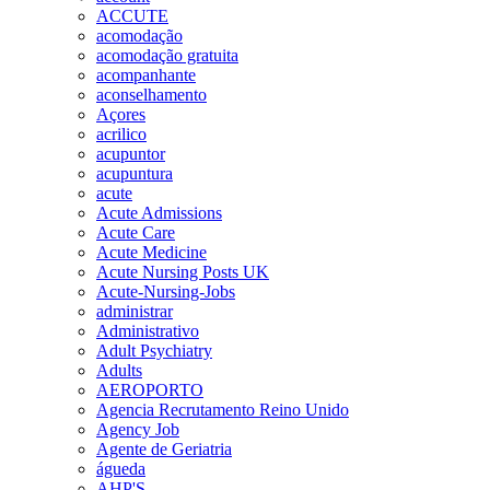
ACCUTE
acomodação
acomodação gratuita
acompanhante
aconselhamento
Açores
acrilico
acupuntor
acupuntura
acute
Acute Admissions
Acute Care
Acute Medicine
Acute Nursing Posts UK
Acute-Nursing-Jobs
administrar
Administrativo
Adult Psychiatry
Adults
AEROPORTO
Agencia Recrutamento Reino Unido
Agency Job
Agente de Geriatria
águeda
AHP'S