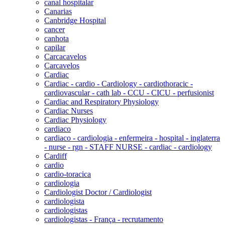
canal hospitalar
Canarias
Canbridge Hospital
cancer
canhota
capilar
Carcacavelos
Carcavelos
Cardiac
Cardiac - cardio - Cardiology - cardiothoracic -
cardiovascular - cath lab - CCU - CICU - perfusionist
Cardiac and Respiratory Physiology
Cardiac Nurses
Cardiac Physiology
cardiaco
cardiaco - cardiologia - enfermeira - hospital - inglaterra
- nurse - rgn - STAFF NURSE - cardiac - cardiology
Cardiff
cardio
cardio-toracica
cardiologia
Cardiologist Doctor / Cardiologist
cardiologista
cardiologistas
cardiologistas - França - recrutamento