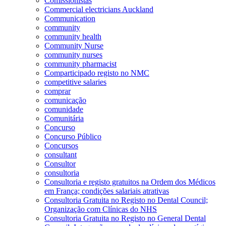
Comissionistas
Commercial electricians Auckland
Communication
community
community health
Community Nurse
community nurses
community pharmacist
Comparticipado registo no NMC
competitive salaries
comprar
comunicação
comunidade
Comunitária
Concurso
Concurso Público
Concursos
consultant
Consultor
consultoria
Consultoria e registo gratuitos na Ordem dos Médicos
em França; condições salariais atrativas
Consultoria Gratuita no Registo no Dental Council;
Organização com Clínicas do NHS
Consultoria Gratuita no Registo no General Dental