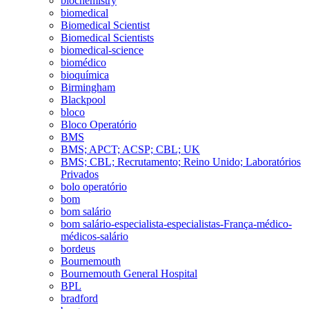
biochemistry
biomedical
Biomedical Scientist
Biomedical Scientists
biomedical-science
biomédico
bioquímica
Birmingham
Blackpool
bloco
Bloco Operatório
BMS
BMS; APCT; ACSP; CBL; UK
BMS; CBL; Recrutamento; Reino Unido; Laboratórios
Privados
bolo operatório
bom
bom salário
bom salário-especialista-especialistas-França-médico-
médicos-salário
bordeus
Bournemouth
Bournemouth General Hospital
BPL
bradford