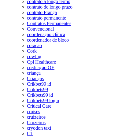
contrato a longo termo
contrato de longo prazo
contrato França
contrato permanente
Contratos Permanentes
Convencional
coordenação clínica
coordenador de bloco
coração
Cork
cowhig
Cpl Healthcare
creditação OE
criança
Crianças
Crikbet99 id
Crikbets99
Crikbets99 id
Crikbets99 login
Critical Care
cruises
cruizeiros
Cruzeiros
cryodon taxi
CT