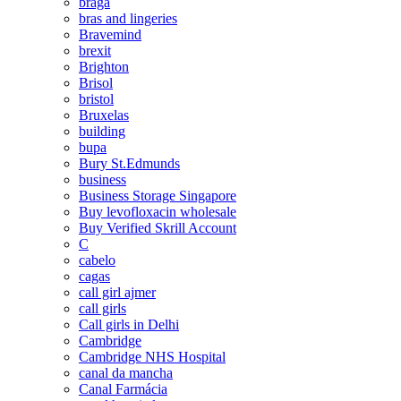
braga
bras and lingeries
Bravemind
brexit
Brighton
Brisol
bristol
Bruxelas
building
bupa
Bury St.Edmunds
business
Business Storage Singapore
Buy levofloxacin wholesale
Buy Verified Skrill Account
C
cabelo
cagas
call girl ajmer
call girls
Call girls in Delhi
Cambridge
Cambridge NHS Hospital
canal da mancha
Canal Farmácia