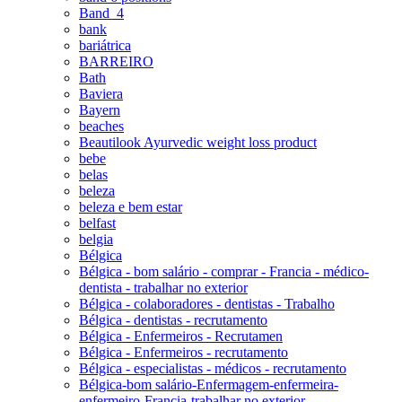
Band_4
bank
bariátrica
BARREIRO
Bath
Baviera
Bayern
beaches
Beautilook Ayurvedic weight loss product
bebe
belas
beleza
beleza e bem estar
belfast
belgia
Bélgica
Bélgica - bom salário - comprar - Francia - médico-
dentista - trabalhar no exterior
Bélgica - colaboradores - dentistas - Trabalho
Bélgica - dentistas - recrutamento
Bélgica - Enfermeiros - Recrutamen
Bélgica - Enfermeiros - recrutamento
Bélgica - especialistas - médicos - recrutamento
Bélgica-bom salário-Enfermagem-enfermeira-
enfermeiro-Francia-trabalhar no exterior