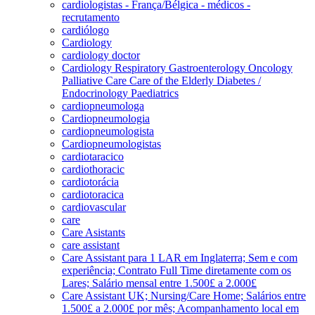
cardiologistas - França/Bélgica - médicos -
recrutamento
cardiólogo
Cardiology
cardiology doctor
Cardiology Respiratory Gastroenterology Oncology
Palliative Care Care of the Elderly Diabetes /
Endocrinology Paediatrics
cardiopneumologa
Cardiopneumologia
cardiopneumologista
Cardiopneumologistas
cardiotaracico
cardiothoracic
cardiotorácia
cardiotoracica
cardiovascular
care
Care Asistants
care assistant
Care Assistant para 1 LAR em Inglaterra; Sem e com
experiência; Contrato Full Time diretamente com os
Lares; Salário mensal entre 1.500£ a 2.000£
Care Assistant UK; Nursing/Care Home; Salários entre
1.500£ a 2.000£ por mês; Acompanhamento local em