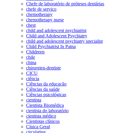
Chefe de laboratório de próteses dentárias
chefe de serviço
chemotherapy
chemotherapy nurse
chest
child and adolescent psychiatrist
Child and Adolescent Psychiatry
child and adolescent psychiatry specialist
Child Psychiatrist In Patna
Childreen
chile
china
chirurgien-dentiste
CICU
ciência
Ciências da educação
Ciências da saúde
Ciências psicológicas
cientista
Cientista Biomédica
cientista do laboratório
cientista médico
Cientistas clínicos
Cínica Geral
circulating