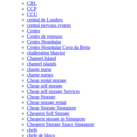
CBL
CCP
CCU
central de Londres
central nervous system
Centro
Centro de repouso
Centro Hospitalar
Centro Hospitalar Cova da Beira
challenging bhavior
Channel Island
channel islands
charge nurse
charge nurses
Cheap rental storage
Cheap self storage
Cheap self storage Services
Cheap Storage
Cheap storage rental
Cheap Storage Singapore
Cheapest Self Storage
Cheapest storage in Singapore
Cheapest Storage Space Singapore
chefe
chefe de bloco