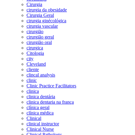
Cirurgia
cirurgia da obesidade
Cirurgia Geral
cirurgia ginécológica
cirurgia vascular
cirurgião
cirurgião geral
cirurgião oral
cirurgica
Citologia
city
Cleveland
cliente
clincal analysis
clinic
Clinic Practice Facilitators
clinica
clinica dentária
clinica dentaria na frança
clínica geral
clínica médica
Clinical
clinical instructor
Clinical Nurse
Clinical Pathology