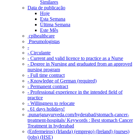
Similares
Data de publicação
Hoje
Esta Semana
Última Semana
Este Mês
‎ cplhealthcare‬
Pneumologistas
-
- Circulante
- Current and valid licence to practice as a Nurse
- Degree in Nursing and graduated from an approved
nursing program
- Full time contract
- Knowledge of German (required)
- Permanent contract
- Professional experience in the intended field of
practice
- Willingness to relocate
. 61 days holidays!
.punarjanayurveda.com/hyderabad/stomach-cancer-
treatment-hospitals/ Keywords : Best stomach Cancer
Treatment in hyderabad
(Enfermeiros) (Irlanda) (emprego) (Ireland) (nurses)
(jobs) (HSE)