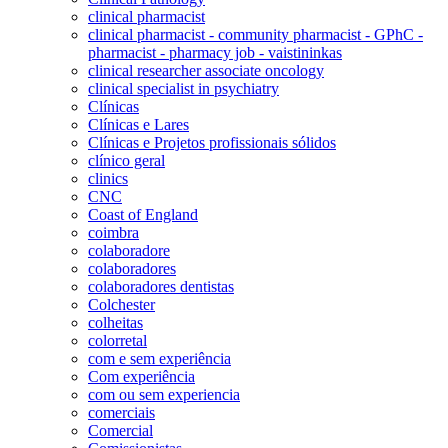
clinical pharmacist
clinical pharmacist - community pharmacist - GPhC -
pharmacist - pharmacy job - vaistininkas
clinical researcher associate oncology
clinical specialist in psychiatry
Clínicas
Clínicas e Lares
Clínicas e Projetos profissionais sólidos
clínico geral
clinics
CNC
Coast of England
coimbra
colaboradore
colaboradores
colaboradores dentistas
Colchester
colheitas
colorretal
com e sem experiência
Com experiência
com ou sem experiencia
comerciais
Comercial