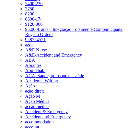
7400-230
7750
8200
8600-174
9120-000
95.000€ ano + Integração Totalmente Comparticipada:
Registo Ordem
958754521
a&e
A&E Nurse
A&E-Accident and Emergency
ABA
Abrantes
Abu Dhabi
ACA; Saúde; quiosque da saúde
Academic Writing
Ação
ação direta
Ação M
Ação Médica
acção médica
Accident & Emergency
Accident and Emergency
accommodation
account