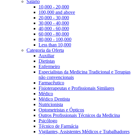
Salário
10,000 - 20,000
100,000 and above
20,000 - 30,000
30,000 - 40,000
40,000 - 60,000
60,000 - 80,000
80,000 - 100,000
Less than 10,000
Categoria da Oferta
Auxiliar
Dietistas
Enfermeiro
Especialistas da Medicina Tradicional e Terapias
não convencionais
Farmacêutico
Fisioterapeutas e Profissionais Similares
Médico
Médico Dentista
Nutricionista
Optometristas e Ópticos
Outros Profissionais Técnicos da Medicina
Psicólogo
Técnico de Farmácia
Vigilantes, Assistentes Médicos e Trabalhadores