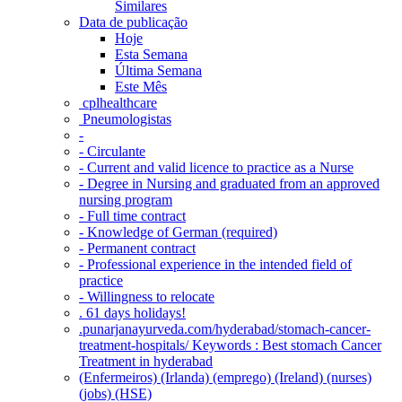
Similares
Data de publicação
Hoje
Esta Semana
Última Semana
Este Mês
‎ cplhealthcare‬
Pneumologistas
-
- Circulante
- Current and valid licence to practice as a Nurse
- Degree in Nursing and graduated from an approved
nursing program
- Full time contract
- Knowledge of German (required)
- Permanent contract
- Professional experience in the intended field of
practice
- Willingness to relocate
. 61 days holidays!
.punarjanayurveda.com/hyderabad/stomach-cancer-
treatment-hospitals/ Keywords : Best stomach Cancer
Treatment in hyderabad
(Enfermeiros) (Irlanda) (emprego) (Ireland) (nurses)
(jobs) (HSE)