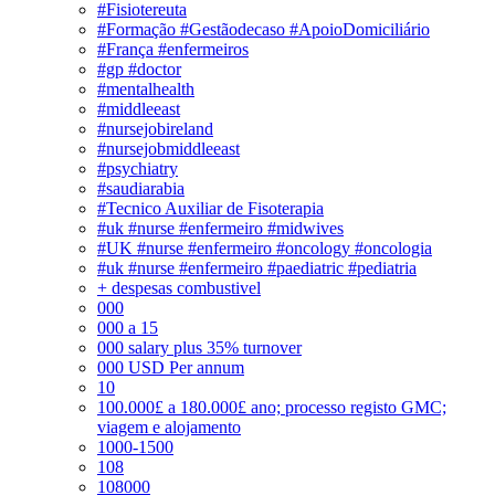
#Fisiotereuta
#Formação #Gestãodecaso #ApoioDomiciliário
#França #enfermeiros
#gp #doctor
#mentalhealth
#middleeast
#nursejobireland
#nursejobmiddleeast
#psychiatry
#saudiarabia
#Tecnico Auxiliar de Fisoterapia
#uk #nurse #enfermeiro #midwives
#UK #nurse #enfermeiro #oncology #oncologia
#uk #nurse #enfermeiro #paediatric #pediatria
+ despesas combustivel
000
000 a 15
000 salary plus 35% turnover
000 USD Per annum
10
100.000£ a 180.000£ ano; processo registo GMC;
viagem e alojamento
1000-1500
108
108000