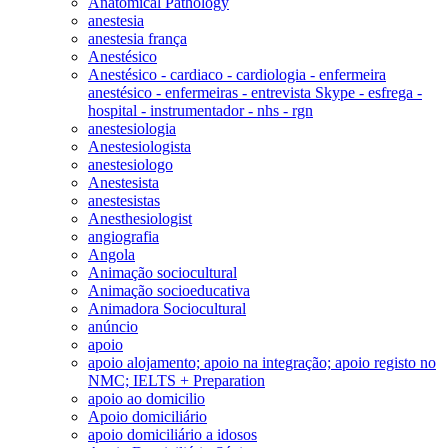
Anatomical Pathology
anestesia
anestesia frança
Anestésico
Anestésico - cardiaco - cardiologia - enfermeira
anestésico - enfermeiras - entrevista Skype - esfrega -
hospital - instrumentador - nhs - rgn
anestesiologia
Anestesiologista
anestesiologo
Anestesista
anestesistas
Anesthesiologist
angiografia
Angola
Animação sociocultural
Animação socioeducativa
Animadora Sociocultural
anúncio
apoio
apoio alojamento; apoio na integração; apoio registo no
NMC; IELTS + Preparation
apoio ao domicilio
Apoio domiciliário
apoio domiciliário a idosos