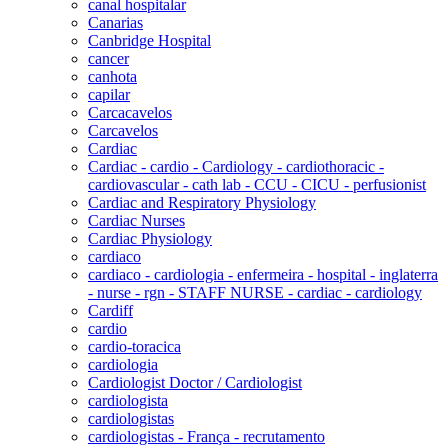
canal hospitalar
Canarias
Canbridge Hospital
cancer
canhota
capilar
Carcacavelos
Carcavelos
Cardiac
Cardiac - cardio - Cardiology - cardiothoracic -
cardiovascular - cath lab - CCU - CICU - perfusionist
Cardiac and Respiratory Physiology
Cardiac Nurses
Cardiac Physiology
cardiaco
cardiaco - cardiologia - enfermeira - hospital - inglaterra
- nurse - rgn - STAFF NURSE - cardiac - cardiology
Cardiff
cardio
cardio-toracica
cardiologia
Cardiologist Doctor / Cardiologist
cardiologista
cardiologistas
cardiologistas - França - recrutamento