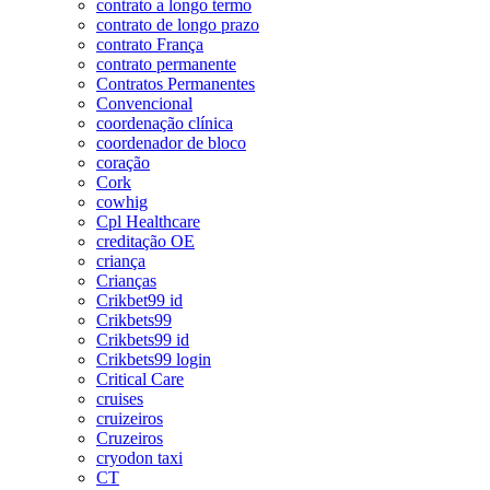
contrato a longo termo
contrato de longo prazo
contrato França
contrato permanente
Contratos Permanentes
Convencional
coordenação clínica
coordenador de bloco
coração
Cork
cowhig
Cpl Healthcare
creditação OE
criança
Crianças
Crikbet99 id
Crikbets99
Crikbets99 id
Crikbets99 login
Critical Care
cruises
cruizeiros
Cruzeiros
cryodon taxi
CT