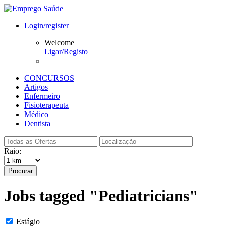
Login/register
Welcome
Ligar/Registo
CONCURSOS
Artigos
Enfermeiro
Fisioterapeuta
Médico
Dentista
Raio:
Procurar
Jobs tagged "Pediatricians"
Estágio