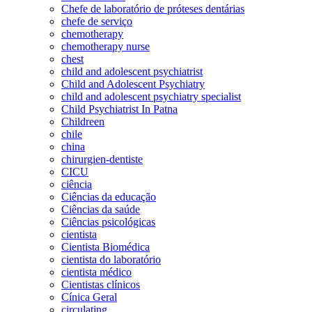
Chefe de laboratório de próteses dentárias
chefe de serviço
chemotherapy
chemotherapy nurse
chest
child and adolescent psychiatrist
Child and Adolescent Psychiatry
child and adolescent psychiatry specialist
Child Psychiatrist In Patna
Childreen
chile
china
chirurgien-dentiste
CICU
ciência
Ciências da educação
Ciências da saúde
Ciências psicológicas
cientista
Cientista Biomédica
cientista do laboratório
cientista médico
Cientistas clínicos
Cínica Geral
circulating