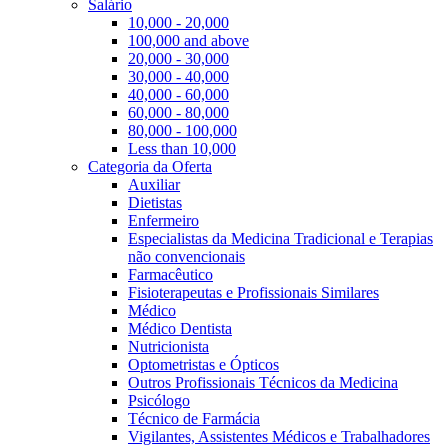
Salário
10,000 - 20,000
100,000 and above
20,000 - 30,000
30,000 - 40,000
40,000 - 60,000
60,000 - 80,000
80,000 - 100,000
Less than 10,000
Categoria da Oferta
Auxiliar
Dietistas
Enfermeiro
Especialistas da Medicina Tradicional e Terapias
não convencionais
Farmacêutico
Fisioterapeutas e Profissionais Similares
Médico
Médico Dentista
Nutricionista
Optometristas e Ópticos
Outros Profissionais Técnicos da Medicina
Psicólogo
Técnico de Farmácia
Vigilantes, Assistentes Médicos e Trabalhadores