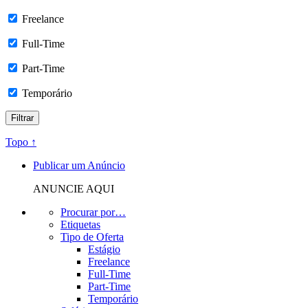
Freelance
Full-Time
Part-Time
Temporário
Topo ↑
Publicar um Anúncio
ANUNCIE AQUI
Procurar por…
Etiquetas
Tipo de Oferta
Estágio
Freelance
Full-Time
Part-Time
Temporário