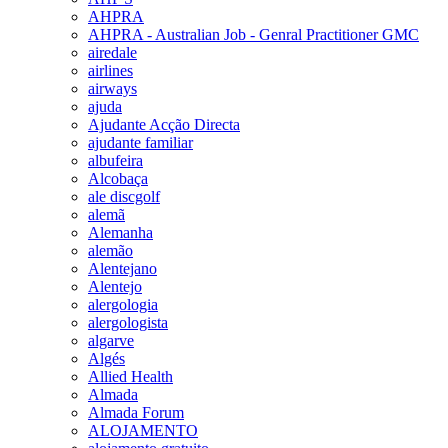
AHPRA
AHPRA - Australian Job - Genral Practitioner GMC
airedale
airlines
airways
ajuda
Ajudante Acção Directa
ajudante familiar
albufeira
Alcobaça
ale discgolf
alemã
Alemanha
alemão
Alentejano
Alentejo
alergologia
alergologista
algarve
Algés
Allied Health
Almada
Almada Forum
ALOJAMENTO