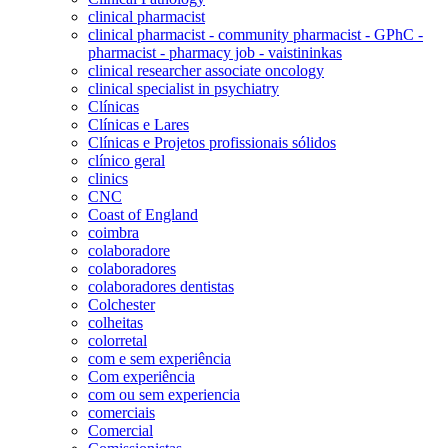
clinical pharmacist
clinical pharmacist - community pharmacist - GPhC -
pharmacist - pharmacy job - vaistininkas
clinical researcher associate oncology
clinical specialist in psychiatry
Clínicas
Clínicas e Lares
Clínicas e Projetos profissionais sólidos
clínico geral
clinics
CNC
Coast of England
coimbra
colaboradore
colaboradores
colaboradores dentistas
Colchester
colheitas
colorretal
com e sem experiência
Com experiência
com ou sem experiencia
comerciais
Comercial