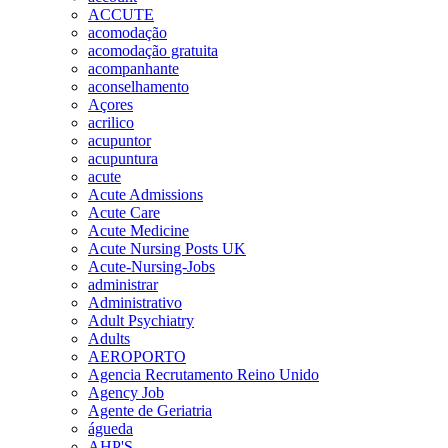
ACCUTE
acomodação
acomodação gratuita
acompanhante
aconselhamento
Açores
acrilico
acupuntor
acupuntura
acute
Acute Admissions
Acute Care
Acute Medicine
Acute Nursing Posts UK
Acute-Nursing-Jobs
administrar
Administrativo
Adult Psychiatry
Adults
AEROPORTO
Agencia Recrutamento Reino Unido
Agency Job
Agente de Geriatria
águeda
AHP'S