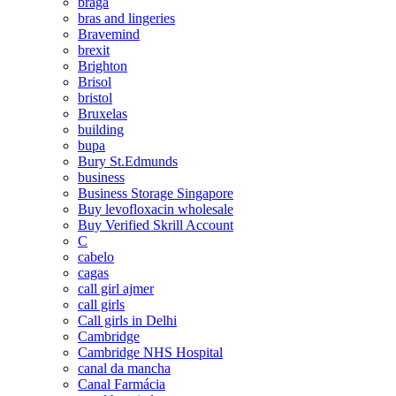
braga
bras and lingeries
Bravemind
brexit
Brighton
Brisol
bristol
Bruxelas
building
bupa
Bury St.Edmunds
business
Business Storage Singapore
Buy levofloxacin wholesale
Buy Verified Skrill Account
C
cabelo
cagas
call girl ajmer
call girls
Call girls in Delhi
Cambridge
Cambridge NHS Hospital
canal da mancha
Canal Farmácia