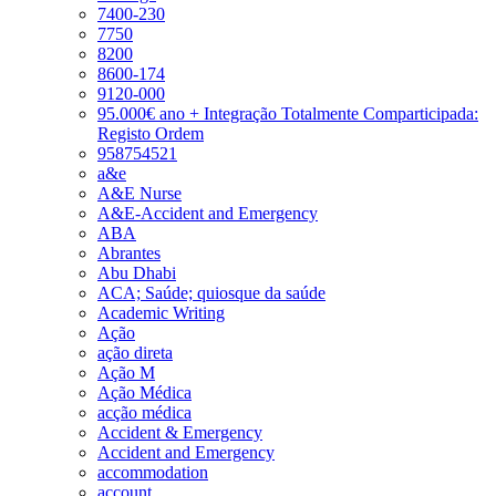
7400-230
7750
8200
8600-174
9120-000
95.000€ ano + Integração Totalmente Comparticipada:
Registo Ordem
958754521
a&e
A&E Nurse
A&E-Accident and Emergency
ABA
Abrantes
Abu Dhabi
ACA; Saúde; quiosque da saúde
Academic Writing
Ação
ação direta
Ação M
Ação Médica
acção médica
Accident & Emergency
Accident and Emergency
accommodation
account