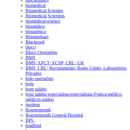
biochemistry
biomedical
Biomedical Scientist
Biomedical Scientists
biomedical-science
biomédico
bioquímica
Birmingham
Blackpool
bloco
Bloco Operatório
BMS
BMS; APCT; ACSP; CBL; UK
BMS; CBL; Recrutamento; Reino Unido; Laboratórios
Privados
bolo operatório
bom
bom salário
bom salário-especialista-especialistas-França-médico-
médicos-salário
bordeus
Bournemouth
Bournemouth General Hospital
BPL
bradford