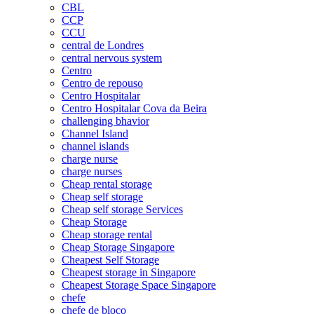
CBL
CCP
CCU
central de Londres
central nervous system
Centro
Centro de repouso
Centro Hospitalar
Centro Hospitalar Cova da Beira
challenging bhavior
Channel Island
channel islands
charge nurse
charge nurses
Cheap rental storage
Cheap self storage
Cheap self storage Services
Cheap Storage
Cheap storage rental
Cheap Storage Singapore
Cheapest Self Storage
Cheapest storage in Singapore
Cheapest Storage Space Singapore
chefe
chefe de bloco