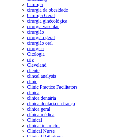
Cirurgia
cirurgia da obesidade
Cirurgia Geral
cirurgia ginécológica
cirurgia vascular
cirurgião
cirurgião geral
cirurgião oral
cirurgica
Citologia
city
Cleveland
cliente
clincal analysis
clinic
Clinic Practice Facilitators
clinica
clinica dentária
clinica dentaria na frança
clínica geral
clínica médica
Clinical
clinical instructor
Clinical Nurse
Clinical Pathology