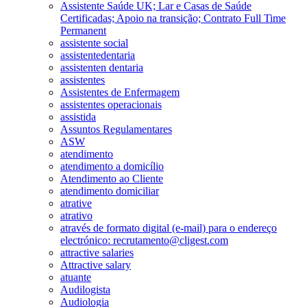
Assistente Saúde UK; Lar e Casas de Saúde
Certificadas; Apoio na transição; Contrato Full Time
Permanent
assistente social
assistentedentaria
assistenten dentaria
assistentes
Assistentes de Enfermagem
assistentes operacionais
assistida
Assuntos Regulamentares
ASW
atendimento
atendimento a domicílio
Atendimento ao Cliente
atendimento domiciliar
atrative
atrativo
através de formato digital (e-mail) para o endereço
electrónico: recrutamento@cligest.com
attractive salaries
Attractive salary
atuante
Audilogista
Audiologia