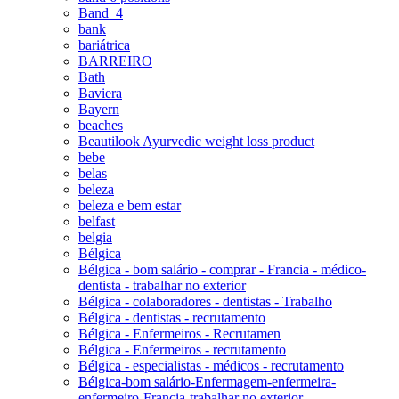
Band_4
bank
bariátrica
BARREIRO
Bath
Baviera
Bayern
beaches
Beautilook Ayurvedic weight loss product
bebe
belas
beleza
beleza e bem estar
belfast
belgia
Bélgica
Bélgica - bom salário - comprar - Francia - médico-
dentista - trabalhar no exterior
Bélgica - colaboradores - dentistas - Trabalho
Bélgica - dentistas - recrutamento
Bélgica - Enfermeiros - Recrutamen
Bélgica - Enfermeiros - recrutamento
Bélgica - especialistas - médicos - recrutamento
Bélgica-bom salário-Enfermagem-enfermeira-
enfermeiro-Francia-trabalhar no exterior