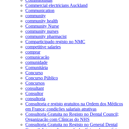
Comissionistas
Commercial electricians Auckland
Communication
community
community health
Community Nurse
community nurses
community pharmacist
Comparticipado registo no NMC
competitive salaries
comprar
comunicação
comunidade
Comunitária
Concurso
Concurso Público
Concursos
consultant
Consultor
consultoria
Consultoria e registo gratuitos na Ordem dos Médicos
em França; condições salariais atrativas
Consultoria Gratuita no Registo no Dental Council;
Organização com Clínicas do NHS
Consultoria Gratuita no Registo no General Dental