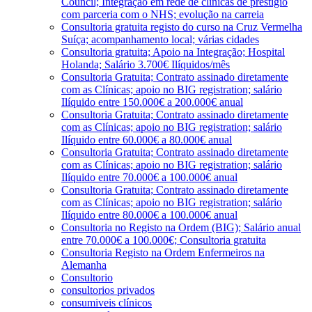
Council; Integração em rede de clínicas de prestígio
com parceria com o NHS; evolução na carreia
Consultoria gratuita registo do curso na Cruz Vermelha
Suíça; acompanhamento local; várias cidades
Consultoria gratuita; Apoio na Integração; Hospital
Holanda; Salário 3.700€ Ilíquidos/mês
Consultoria Gratuita; Contrato assinado diretamente
com as Clínicas; apoio no BIG registration; salário
Ilíquido entre 150.000€ a 200.000€ anual
Consultoria Gratuita; Contrato assinado diretamente
com as Clínicas; apoio no BIG registration; salário
Ilíquido entre 60.000€ a 80.000€ anual
Consultoria Gratuita; Contrato assinado diretamente
com as Clínicas; apoio no BIG registration; salário
Ilíquido entre 70.000€ a 100.000€ anual
Consultoria Gratuita; Contrato assinado diretamente
com as Clínicas; apoio no BIG registration; salário
Ilíquido entre 80.000€ a 100.000€ anual
Consultoria no Registo na Ordem (BIG); Salário anual
entre 70.000€ a 100.000€; Consultoria gratuita
Consultoria Registo na Ordem Enfermeiros na
Alemanha
Consultorio
consultorios privados
consumiveis clínicos