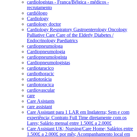
cardiologistas - França/Bélgica - médicos -
recrutamento
cardiólogo
Cardiology
cardiology doctor
Cardiology Respiratory Gastroenterology Oncology
Palliative Care Care of the Elderly Diabetes /
Endocrinology Paediatrics
cardiopneumologa
Cardiopneumologia
cardiopneumologista
Cardiopneumologistas
cardiotaracico
cardiothoracic
cardiotorácia
cardiotoracica
cardiovascular
care
Care Asistants
care assistant
Care Assistant para 1 LAR em Inglaterra; Sem e com
experiência; Contrato Full Time diretamente com os
Lares; Salário mensal entre 1.500£ a 2.000£
Care Assistant UK; Nursing/Care Home; Salários entre
1.500£ a 2.000£ por mês; Acompanhamento local em