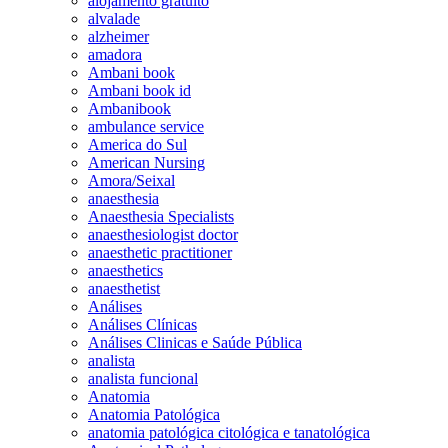
alojamento gratuito
alvalade
alzheimer
amadora
Ambani book
Ambani book id
Ambanibook
ambulance service
America do Sul
American Nursing
Amora/Seixal
anaesthesia
Anaesthesia Specialists
anaesthesiologist doctor
anaesthetic practitioner
anaesthetics
anaesthetist
Análises
Análises Clínicas
Análises Clinicas e Saúde Pública
analista
analista funcional
Anatomia
Anatomia Patológica
anatomia patológica citológica e tanatológica