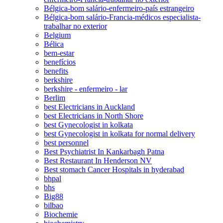
Bélgica-bom salário-enfermeiro-país estrangeiro
Bélgica-bom salário-Francia-médicos especialista-
trabalhar no exterior
Belgium
Bélica
bem-estar
benefícios
benefits
berkshire
berkshire - enfermeiro - lar
Berlim
best Electricians in Auckland
best Electricians in North Shore
best Gynecologist in kolkata
best Gynecologist in kolkata for normal delivery
best personnel
Best Psychiatrist In Kankarbagh Patna
Best Restaurant In Henderson NV
Best stomach Cancer Hospitals in hyderabad
bhpal
bhs
Big88
bilbao
Biochemie