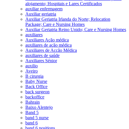
alojamento; Hospitais e Lares Certificados
auxiliar enfermagem
Auxiliar geriatria
Auxiliar Geriatria Irlanda do Norte; Relocation
Package; Care e Nursing Homes
Auxiliar Geriatria Reino Unido; Care e Nursing Homes
auxiliares
Auxiliares Ação médica
auxiliares de ação médica
Auxiliares de Acção Médica
auxiliares de saúde
Auxiliares Sénior
auxilio
Aveiro
B cirurgia
Baby Nurse
Back Office
back surgeon
backoffice
Bahrain
Baixo Alentejo
Band 5
band 5 nurse
band 6
band 6 positions