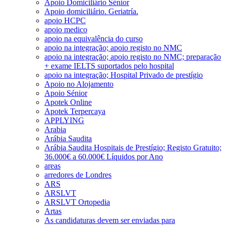
Apoio Domiciliário Sénior
Apoio domiciliário. Geriatría.
apoio HCPC
apoio medico
apoio na equivalência do curso
apoio na integração; apoio registo no NMC
apoio na integração; apoio registo no NMC; preparação
+ exame IELTS suportados pelo hospital
apoio na integração; Hospital Privado de prestígio
Apoio no Alojamento
Apoio Sénior
Apotek Online
Apotek Terpercaya
APPLYING
Arabia
Arábia Saudita
Arábia Saudita Hospitais de Prestígio; Registo Gratuito;
36.000€ a 60.000€ Líquidos por Ano
areas
arredores de Londres
ARS
ARSLVT
ARSLVT Ortopedia
Artas
As candidaturas devem ser enviadas para