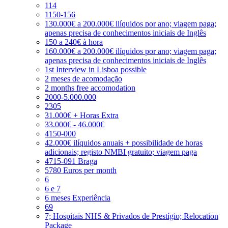
114
1150-156
130.000€ a 200.000€ ilíquidos por ano; viagem paga;
apenas precisa de conhecimentos iniciais de Inglês
150 a 240€ à hora
160.000€ a 200.000€ ilíquidos por ano; viagem paga;
apenas precisa de conhecimentos iniciais de Inglês
1st Interview in Lisboa possible
2 meses de acomodação
2 months free accomodation
2000-5.000.000
2305
31.000€ + Horas Extra
33.000€ - 46.000€
4150-000
42.000€ ilíquidos anuais + possibilidade de horas
adicionais; registo NMBI gratuito; viagem paga
4715-091 Braga
5780 Euros per month
6
6 e 7
6 meses Experiência
69
7; Hospitais NHS & Privados de Prestígio; Relocation
Package