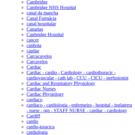
Cambridge
Cambridge NHS Hospital
canal da mancha
Canal Farmácia
canal hospitalar
Canarias
Canbridge Hospital
cancer
canhota
capilar
Carcacavelos
Carcavelos
Cardiac
Cardiac - cardio - Cardiology - cardiothoracic -
cardiovascular - cath lab - CCU - CICU - perfusionist
Cardiac and Respiratory Physiology
Cardiac Nurses
Cardiac Physiology
cardiaco
cardiaco - cardiologia - enfermeira - hospital - inglaterra
- nurse - rgn - STAFF NURSE - cardiac - cardiology
Cardiff
cardio
cardio-toracica
cardiologia