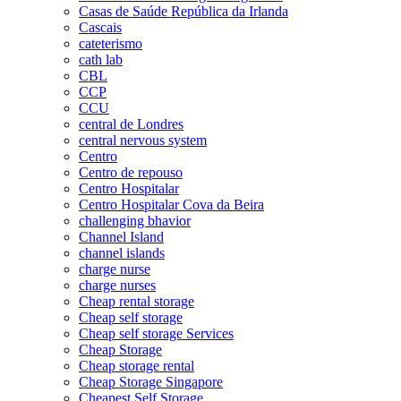
Casas de Saúde República da Irlanda
Cascais
cateterismo
cath lab
CBL
CCP
CCU
central de Londres
central nervous system
Centro
Centro de repouso
Centro Hospitalar
Centro Hospitalar Cova da Beira
challenging bhavior
Channel Island
channel islands
charge nurse
charge nurses
Cheap rental storage
Cheap self storage
Cheap self storage Services
Cheap Storage
Cheap storage rental
Cheap Storage Singapore
Cheapest Self Storage