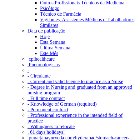
Outros Profissionais Técnicos da Medicina
Psicólogo
Técnico de Farmácia
Vigilantes, Assistentes Médicos e Trabalhadores
Similares
Data de publicação
Hoje
Esta Semana
Última Semana
Este Mês
‎ cplhealthcare‬
Pneumologistas
-
- Circulante
- Current and valid licence to practice as a Nurse
- Degree in Nursing and graduated from an approved
nursing program
- Full time contract
- Knowledge of German (required)
- Permanent contract
- Professional experience in the intended field of
practice
- Willingness to relocate
. 61 days holidays!
.punarjanayurveda.com/hyderabad/stomach-cancer-