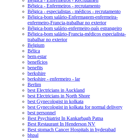
Bélgica - Enfermeiros - Recrutamen
Bélgica - Enfermeiros - recrutamento
Bélgica - especialistas - médicos - recrutamento
Bélgica-bom salário-Enfermagem-enfermeira-
enfermeiro-Francia-trabalhar no exterior
Bélgica-bom salário-enfermeiro-país estrangeiro
Bélgica-bom salário-Francia-médicos especialista-
trabalhar no exterior
Belgium
Bélica
bem-estar
benefícios
benefits
berkshire
berkshire - enfermeiro - lar
Berlim
best Electricians in Auckland
best Electricians in North Shore
best Gynecologist in kolkata
best Gynecologist in kolkata for normal delivery
best personnel
Best Psychiatrist In Kankarbagh Patna
Best Restaurant In Henderson NV
Best stomach Cancer Hospitals in hyderabad
bhpal