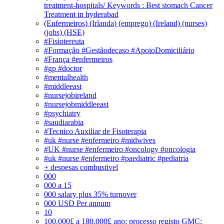
treatment-hospitals/ Keywords : Best stomach Cancer
Treatment in hyderabad
(Enfermeiros) (Irlanda) (emprego) (Ireland) (nurses)
(jobs) (HSE)
#Fisiotereuta
#Formação #Gestãodecaso #ApoioDomiciliário
#França #enfermeiros
#gp #doctor
#mentalhealth
#middleeast
#nursejobireland
#nursejobmiddleeast
#psychiatry
#saudiarabia
#Tecnico Auxiliar de Fisoterapia
#uk #nurse #enfermeiro #midwives
#UK #nurse #enfermeiro #oncology #oncologia
#uk #nurse #enfermeiro #paediatric #pediatria
+ despesas combustivel
000
000 a 15
000 salary plus 35% turnover
000 USD Per annum
10
100.000£ a 180.000£ ano; processo registo GMC;