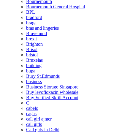
Bournemouth
Bournemouth General Hospital
BPL
bradford
braga
bras and lingeries
Bravemind
brexit
Brighton
Brisol
bristol
Bruxelas
building
bupa
Bury St.Edmunds
business
Business Storage Singapore
Buy levofloxacin wholesale
Buy Verified Skrill Account
C
cabelo
cagas
call girl ajmer
call girls
Call girls in Delhi