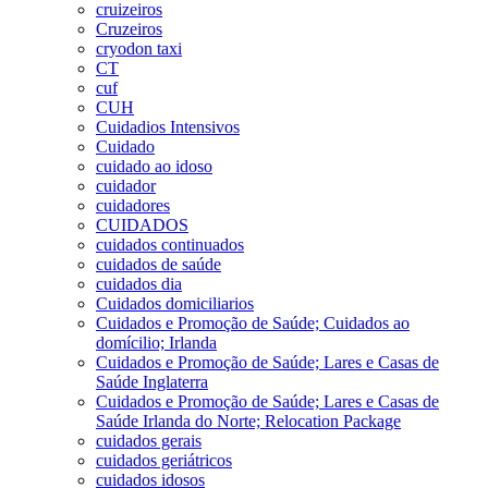
cruizeiros
Cruzeiros
cryodon taxi
CT
cuf
CUH
Cuidadios Intensivos
Cuidado
cuidado ao idoso
cuidador
cuidadores
CUIDADOS
cuidados continuados
cuidados de saúde
cuidados dia
Cuidados domiciliarios
Cuidados e Promoção de Saúde; Cuidados ao
domícilio; Irlanda
Cuidados e Promoção de Saúde; Lares e Casas de
Saúde Inglaterra
Cuidados e Promoção de Saúde; Lares e Casas de
Saúde Irlanda do Norte; Relocation Package
cuidados gerais
cuidados geriátricos
cuidados idosos