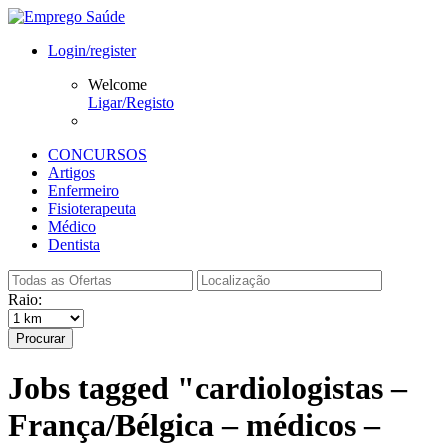
Login/register
Welcome
Ligar/Registo
CONCURSOS
Artigos
Enfermeiro
Fisioterapeuta
Médico
Dentista
Raio:
Procurar
Jobs tagged "cardiologistas –
França/Bélgica – médicos –