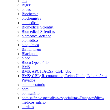
bhs
Big88
bilbao
Biochemie
biochemistry
biomedical
Biomedical Scientist
Biomedical Scientists
biomedical-science
biomédico
bioquímica
Birmingham
Blackpool
bloco
Bloco Operatório
BMS
BMS; APCT; ACSP; CBL; UK
BMS; CBL; Recrutamento; Reino Unido; Laboratórios
Privados
bolo operatório
bom
bom salário
bom salário-especialista-especialistas-França-médico-
médicos-salário
bordeus