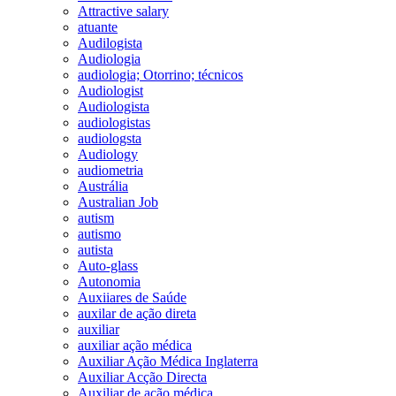
Attractive salary
atuante
Audilogista
Audiologia
audiologia; Otorrino; técnicos
Audiologist
Audiologista
audiologistas
audiologsta
Audiology
audiometria
Austrália
Australian Job
autism
autismo
autista
Auto-glass
Autonomia
Auxiiares de Saúde
auxilar de ação direta
auxiliar
auxiliar ação médica
Auxiliar Ação Médica Inglaterra
Auxiliar Acção Directa
Auxiliar de ação médica