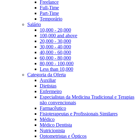
Freelance
Full-Time
Part-Time
Temporário
Salário
10,000 - 20,000
100,000 and above
20,000 - 30,000
30,000 - 40,000
40,000 - 60,000
60,000 - 80,000
80,000 - 100,000
Less than 10,000
Categoria da Oferta
Auxiliar
Dietistas
Enfermeiro
Especialistas da Medicina Tradicional e Terapias
não convencionais
Farmacêutico
Fisioterapeutas e Profissionais Similares
Médico
Médico Dentista
Nutricionista
Optometristas e Ópticos