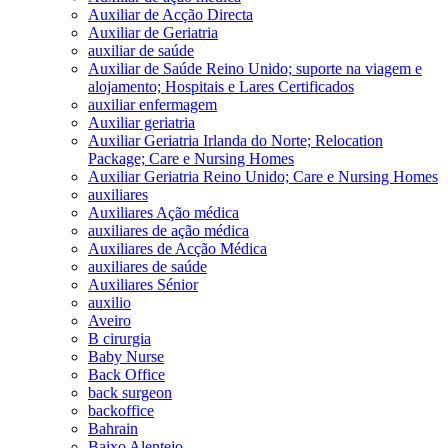
Auxiliar de Acção Directa
Auxiliar de Geriatria
auxiliar de saúde
Auxiliar de Saúde Reino Unido; suporte na viagem e
alojamento; Hospitais e Lares Certificados
auxiliar enfermagem
Auxiliar geriatria
Auxiliar Geriatria Irlanda do Norte; Relocation
Package; Care e Nursing Homes
Auxiliar Geriatria Reino Unido; Care e Nursing Homes
auxiliares
Auxiliares Ação médica
auxiliares de ação médica
Auxiliares de Acção Médica
auxiliares de saúde
Auxiliares Sénior
auxilio
Aveiro
B cirurgia
Baby Nurse
Back Office
back surgeon
backoffice
Bahrain
Baixo Alentejo