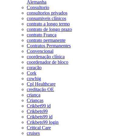
Alemanha
Consultorio
consultorios privados
consumiveis clínicos
contrato a longo termo
contrato de longo prazo
contrato França
contrato permanente
Contratos Permanentes
Convencional
coordenação clínica
coordenador de bloco
coração
Cork
cowhig
Cpl Healthcare
creditação OE
criança
Crianças
Crikbet99 id
Crikbets99
Crikbets99 id
Crikbets99 login
Critical Care
cruises