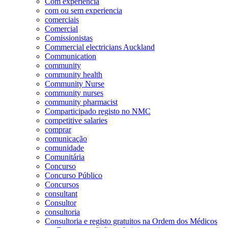
Com experiência
com ou sem experiencia
comerciais
Comercial
Comissionistas
Commercial electricians Auckland
Communication
community
community health
Community Nurse
community nurses
community pharmacist
Comparticipado registo no NMC
competitive salaries
comprar
comunicação
comunidade
Comunitária
Concurso
Concurso Público
Concursos
consultant
Consultor
consultoria
Consultoria e registo gratuitos na Ordem dos Médicos