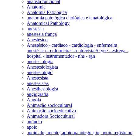
analista funcional
Anatomia
Anatomia Patológica
anatomia patológica citológica e tanatológica
Anatomical Pathology
anestesia
anestesia frança
Anestésico
Anestésico - cardiaco - cardiologia - enfermeira
anestésico - enfermeiras - entrevista Skype - esfrega -
hospital - instrumentador - nhs - rgn
anestesiologia
Anestesiologista
anestesiologo
Anestesista
anestesistas
Anesthesiologist
angiografia
Angola
Animação sociocultural
Animação socioeducativa
Animadora Sociocultural
anúncio
apoio
apoio alojamento; apoio na integração; apoio registo no