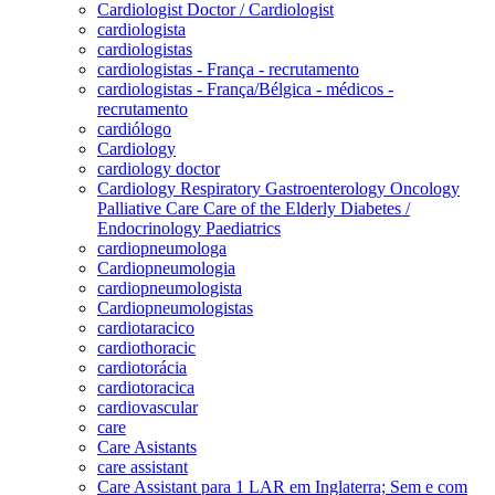
Cardiologist Doctor / Cardiologist
cardiologista
cardiologistas
cardiologistas - França - recrutamento
cardiologistas - França/Bélgica - médicos -
recrutamento
cardiólogo
Cardiology
cardiology doctor
Cardiology Respiratory Gastroenterology Oncology
Palliative Care Care of the Elderly Diabetes /
Endocrinology Paediatrics
cardiopneumologa
Cardiopneumologia
cardiopneumologista
Cardiopneumologistas
cardiotaracico
cardiothoracic
cardiotorácia
cardiotoracica
cardiovascular
care
Care Asistants
care assistant
Care Assistant para 1 LAR em Inglaterra; Sem e com