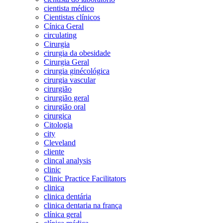
cientista médico
Cientistas clínicos
Cínica Geral
circulating
Cirurgia
cirurgia da obesidade
Cirurgia Geral
cirurgia ginécológica
cirurgia vascular
cirurgião
cirurgião geral
cirurgião oral
cirurgica
Citologia
city
Cleveland
cliente
clincal analysis
clinic
Clinic Practice Facilitators
clinica
clinica dentária
clinica dentaria na frança
clínica geral