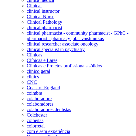
clínica médica
Clinical
clinical instructor
Clinical Nurse
Clinical Pathology
clinical pharmacist
clinical pharmacist - community pharmacist - GPhC -
pharmacist - pharmacy job - vaistininkas
clinical researcher associate oncology
clinical specialist in psychiatry
Clínicas
Clínicas e Lares
Clínicas e Projetos profissionais sólidos
clínico geral
clinics
CNC
Coast of England
coimbra
colaboradore
colaboradores
colaboradores dentistas
Colchester
colheitas
colorretal
com e sem experiência