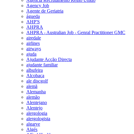
Agencia Recrutamento Reino Unido
Agency Job
Agente de Geriatria
águeda
AHP'S
AHPRA
AHPRA - Australian Job - Genral Practitioner GMC
airedale
airlines
airways
ajuda
Ajudante Acção Directa
ajudante familiar
albufeira
Alcobaça
ale discgolf
alemã
Alemanha
alemão
Alentejano
Alentejo
alergologia
alergologista
algarve
Algés