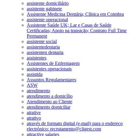
assistente domiciliário
assistente gabinete
Assistente Medicina Dentária; Clínica em Coimbra
assistente operacional
Assistente Saúde UK; Lar e Casas de Saúde
Certificadas; Apoio na transição; Contrato Full Time
Permanent
assistente social
assistentedentaria
assistenten dentaria
assistentes
Assistentes de Enfermagem
assistentes operacionais
assistida
Assuntos Regulamentares
ASW
atendimento
atendimento a domicílio
Atendimento ao Cliente
atendimento domiciliar
atrative
atrativo
através de formato digital (e-mail) para o endereço
electrónico: recrutamento@cligest.com
attractive salaries