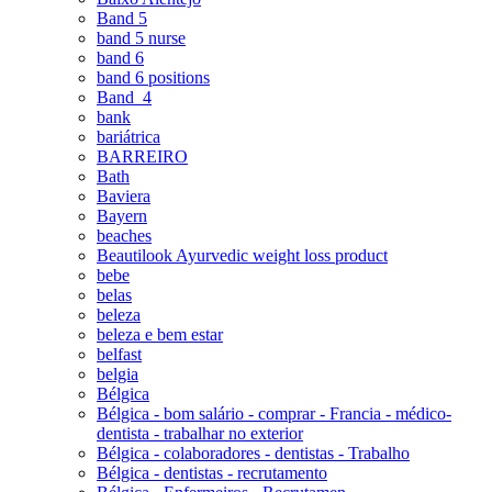
Band 5
band 5 nurse
band 6
band 6 positions
Band_4
bank
bariátrica
BARREIRO
Bath
Baviera
Bayern
beaches
Beautilook Ayurvedic weight loss product
bebe
belas
beleza
beleza e bem estar
belfast
belgia
Bélgica
Bélgica - bom salário - comprar - Francia - médico-
dentista - trabalhar no exterior
Bélgica - colaboradores - dentistas - Trabalho
Bélgica - dentistas - recrutamento