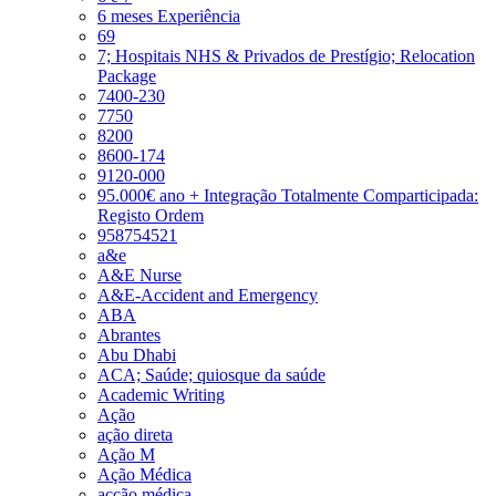
6 meses Experiência
69
7; Hospitais NHS & Privados de Prestígio; Relocation
Package
7400-230
7750
8200
8600-174
9120-000
95.000€ ano + Integração Totalmente Comparticipada:
Registo Ordem
958754521
a&e
A&E Nurse
A&E-Accident and Emergency
ABA
Abrantes
Abu Dhabi
ACA; Saúde; quiosque da saúde
Academic Writing
Ação
ação direta
Ação M
Ação Médica
acção médica