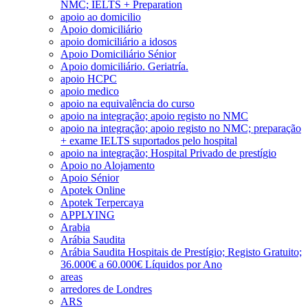
NMC; IELTS + Preparation
apoio ao domicilio
Apoio domiciliário
apoio domiciliário a idosos
Apoio Domiciliário Sénior
Apoio domiciliário. Geriatría.
apoio HCPC
apoio medico
apoio na equivalência do curso
apoio na integração; apoio registo no NMC
apoio na integração; apoio registo no NMC; preparação
+ exame IELTS suportados pelo hospital
apoio na integração; Hospital Privado de prestígio
Apoio no Alojamento
Apoio Sénior
Apotek Online
Apotek Terpercaya
APPLYING
Arabia
Arábia Saudita
Arábia Saudita Hospitais de Prestígio; Registo Gratuito;
36.000€ a 60.000€ Líquidos por Ano
areas
arredores de Londres
ARS