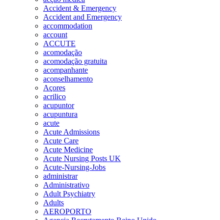
Accident & Emergency
Accident and Emergency
accommodation
account
ACCUTE
acomodação
acomodação gratuita
acompanhante
aconselhamento
Açores
acrilico
acupuntor
acupuntura
acute
Acute Admissions
Acute Care
Acute Medicine
Acute Nursing Posts UK
Acute-Nursing-Jobs
administrar
Administrativo
Adult Psychiatry
Adults
AEROPORTO