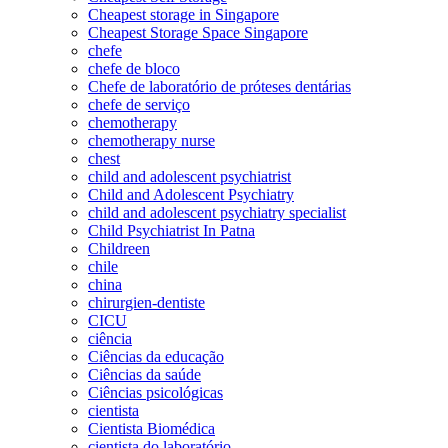
Cheapest storage in Singapore
Cheapest Storage Space Singapore
chefe
chefe de bloco
Chefe de laboratório de próteses dentárias
chefe de serviço
chemotherapy
chemotherapy nurse
chest
child and adolescent psychiatrist
Child and Adolescent Psychiatry
child and adolescent psychiatry specialist
Child Psychiatrist In Patna
Childreen
chile
china
chirurgien-dentiste
CICU
ciência
Ciências da educação
Ciências da saúde
Ciências psicológicas
cientista
Cientista Biomédica
cientista do laboratório