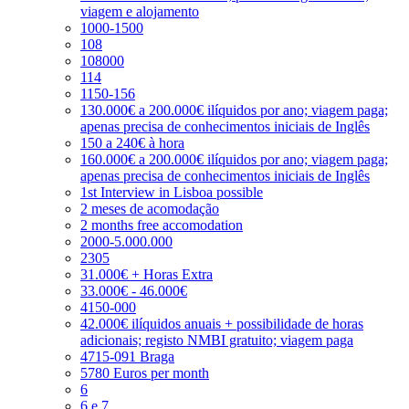
viagem e alojamento
1000-1500
108
108000
114
1150-156
130.000€ a 200.000€ ilíquidos por ano; viagem paga;
apenas precisa de conhecimentos iniciais de Inglês
150 a 240€ à hora
160.000€ a 200.000€ ilíquidos por ano; viagem paga;
apenas precisa de conhecimentos iniciais de Inglês
1st Interview in Lisboa possible
2 meses de acomodação
2 months free accomodation
2000-5.000.000
2305
31.000€ + Horas Extra
33.000€ - 46.000€
4150-000
42.000€ ilíquidos anuais + possibilidade de horas
adicionais; registo NMBI gratuito; viagem paga
4715-091 Braga
5780 Euros per month
6
6 e 7