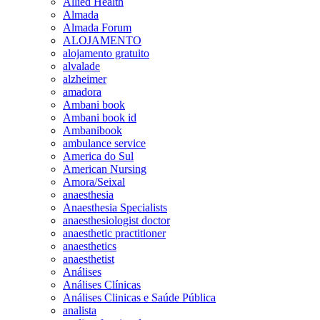
Allied Health
Almada
Almada Forum
ALOJAMENTO
alojamento gratuito
alvalade
alzheimer
amadora
Ambani book
Ambani book id
Ambanibook
ambulance service
America do Sul
American Nursing
Amora/Seixal
anaesthesia
Anaesthesia Specialists
anaesthesiologist doctor
anaesthetic practitioner
anaesthetics
anaesthetist
Análises
Análises Clínicas
Análises Clinicas e Saúde Pública
analista