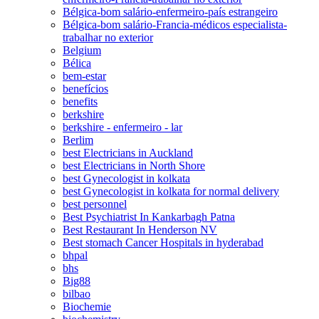
Bélgica-bom salário-enfermeiro-país estrangeiro
Bélgica-bom salário-Francia-médicos especialista-
trabalhar no exterior
Belgium
Bélica
bem-estar
benefícios
benefits
berkshire
berkshire - enfermeiro - lar
Berlim
best Electricians in Auckland
best Electricians in North Shore
best Gynecologist in kolkata
best Gynecologist in kolkata for normal delivery
best personnel
Best Psychiatrist In Kankarbagh Patna
Best Restaurant In Henderson NV
Best stomach Cancer Hospitals in hyderabad
bhpal
bhs
Big88
bilbao
Biochemie