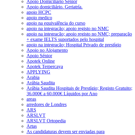
Apoio Domiciliário Sénior
Apoio domiciliário. Geriatría.
apoio HCPC
apoio medico
apoio na equivalência do curso
apoio na integração; apoio registo no NMC
apoio na integração; apoio registo no NMC; preparação
+ exame IELTS suportados pelo hospital
apoio na integração; Hospital Privado de prestígio
Apoio no Alojamento
Apoio Sénior
Apotek Online
Apotek Terpercaya
APPLYING
Arabia
Arábia Saudita
Arábia Saudita Hospitais de Prestígio; Registo Gratuito;
36.000€ a 60.000€ Líquidos por Ano
areas
arredores de Londres
ARS
ARSLVT
ARSLVT Ortopedia
Artas
As candidaturas devem ser enviadas para