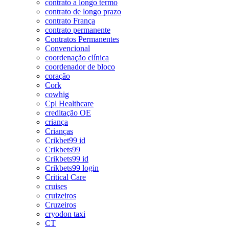
contrato a longo termo
contrato de longo prazo
contrato França
contrato permanente
Contratos Permanentes
Convencional
coordenação clínica
coordenador de bloco
coração
Cork
cowhig
Cpl Healthcare
creditação OE
criança
Crianças
Crikbet99 id
Crikbets99
Crikbets99 id
Crikbets99 login
Critical Care
cruises
cruizeiros
Cruzeiros
cryodon taxi
CT