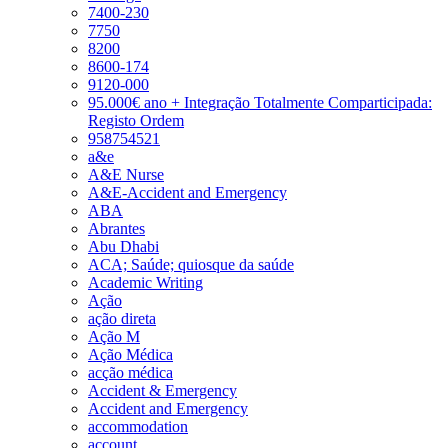
7400-230
7750
8200
8600-174
9120-000
95.000€ ano + Integração Totalmente Comparticipada:
Registo Ordem
958754521
a&e
A&E Nurse
A&E-Accident and Emergency
ABA
Abrantes
Abu Dhabi
ACA; Saúde; quiosque da saúde
Academic Writing
Ação
ação direta
Ação M
Ação Médica
acção médica
Accident & Emergency
Accident and Emergency
accommodation
account