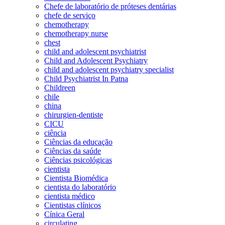
Chefe de laboratório de próteses dentárias
chefe de serviço
chemotherapy
chemotherapy nurse
chest
child and adolescent psychiatrist
Child and Adolescent Psychiatry
child and adolescent psychiatry specialist
Child Psychiatrist In Patna
Childreen
chile
china
chirurgien-dentiste
CICU
ciência
Ciências da educação
Ciências da saúde
Ciências psicológicas
cientista
Cientista Biomédica
cientista do laboratório
cientista médico
Cientistas clínicos
Cínica Geral
circulating