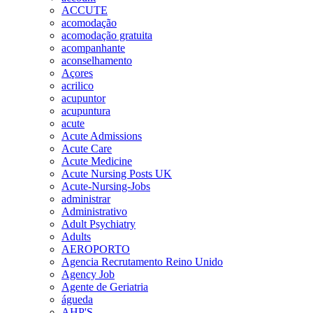
ACCUTE
acomodação
acomodação gratuita
acompanhante
aconselhamento
Açores
acrilico
acupuntor
acupuntura
acute
Acute Admissions
Acute Care
Acute Medicine
Acute Nursing Posts UK
Acute-Nursing-Jobs
administrar
Administrativo
Adult Psychiatry
Adults
AEROPORTO
Agencia Recrutamento Reino Unido
Agency Job
Agente de Geriatria
águeda
AHP'S