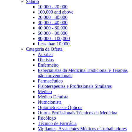
Salário
10,000 - 20,000
100,000 and above
20,000 - 30,000
30,000 - 40,000
40,000 - 60,000
60,000 - 80,000
80,000 - 100,000
Less than 10,000
Categoria da Oferta
Auxiliar
Dietistas
Enfermeiro
Especialistas da Medicina Tradicional e Terapias
não convencionais
Farmacêutico
Fisioterapeutas e Profissionais Similares
Médico
Médico Dentista
Nutricionista
Optometristas e Ópticos
Outros Profissionais Técnicos da Medicina
Psicólogo
Técnico de Farmácia
Vigilantes, Assistentes Médicos e Trabalhadores