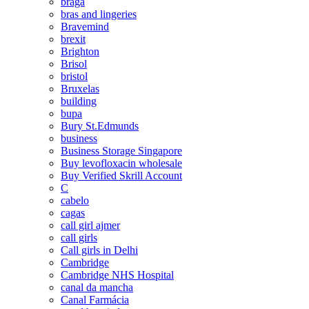
braga
bras and lingeries
Bravemind
brexit
Brighton
Brisol
bristol
Bruxelas
building
bupa
Bury St.Edmunds
business
Business Storage Singapore
Buy levofloxacin wholesale
Buy Verified Skrill Account
C
cabelo
cagas
call girl ajmer
call girls
Call girls in Delhi
Cambridge
Cambridge NHS Hospital
canal da mancha
Canal Farmácia