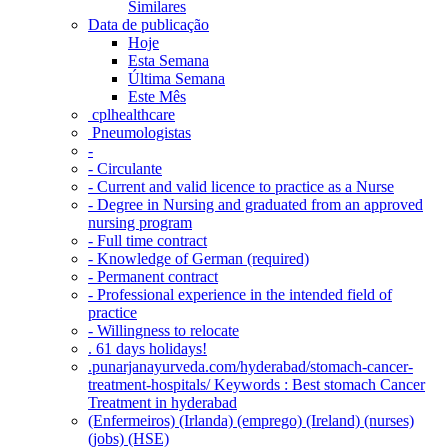
Similares
Data de publicação
Hoje
Esta Semana
Última Semana
Este Mês
‎ cplhealthcare‬
Pneumologistas
-
- Circulante
- Current and valid licence to practice as a Nurse
- Degree in Nursing and graduated from an approved
nursing program
- Full time contract
- Knowledge of German (required)
- Permanent contract
- Professional experience in the intended field of
practice
- Willingness to relocate
. 61 days holidays!
.punarjanayurveda.com/hyderabad/stomach-cancer-
treatment-hospitals/ Keywords : Best stomach Cancer
Treatment in hyderabad
(Enfermeiros) (Irlanda) (emprego) (Ireland) (nurses)
(jobs) (HSE)