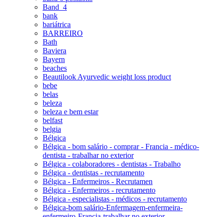
Band_4
bank
bariátrica
BARREIRO
Bath
Baviera
Bayern
beaches
Beautilook Ayurvedic weight loss product
bebe
belas
beleza
beleza e bem estar
belfast
belgia
Bélgica
Bélgica - bom salário - comprar - Francia - médico-
dentista - trabalhar no exterior
Bélgica - colaboradores - dentistas - Trabalho
Bélgica - dentistas - recrutamento
Bélgica - Enfermeiros - Recrutamen
Bélgica - Enfermeiros - recrutamento
Bélgica - especialistas - médicos - recrutamento
Bélgica-bom salário-Enfermagem-enfermeira-
enfermeiro-Francia-trabalhar no exterior