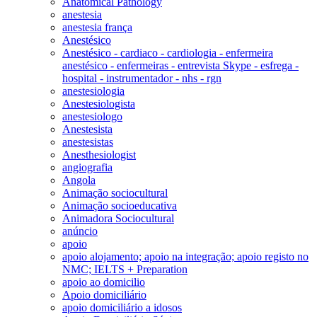
Anatomical Pathology
anestesia
anestesia frança
Anestésico
Anestésico - cardiaco - cardiologia - enfermeira
anestésico - enfermeiras - entrevista Skype - esfrega -
hospital - instrumentador - nhs - rgn
anestesiologia
Anestesiologista
anestesiologo
Anestesista
anestesistas
Anesthesiologist
angiografia
Angola
Animação sociocultural
Animação socioeducativa
Animadora Sociocultural
anúncio
apoio
apoio alojamento; apoio na integração; apoio registo no
NMC; IELTS + Preparation
apoio ao domicilio
Apoio domiciliário
apoio domiciliário a idosos