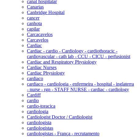
canal hospitalar
Canarias
Canbridge Hospital
cancer
canhota
capilar
Carcacavelos
Carcavelos
Cardiac
Cardiac - cardio - Cardiology - cardiothoracic -
cardiovascular - cath lab - CCU - CICU - perfusionist
Cardiac and Respiratory Physiology
Cardiac Nurses
Cardiac Physiology
cardiaco
cardiaco - cardiologia - enfermeira - hospital - inglaterra
- nurse - rgn - STAFF NURSE - cardiac - cardiology
Cardiff
cardio
cardio-toracica
cardiologia
Cardiologist Doctor / Cardiologist
cardiologista
cardiologistas
cardiologistas - França - recrutamento