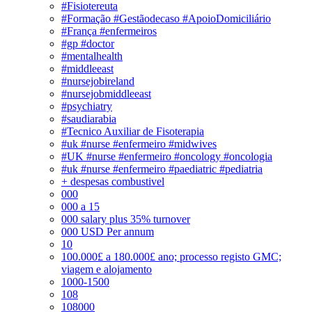
#Fisiotereuta
#Formação #Gestãodecaso #ApoioDomiciliário
#França #enfermeiros
#gp #doctor
#mentalhealth
#middleeast
#nursejobireland
#nursejobmiddleeast
#psychiatry
#saudiarabia
#Tecnico Auxiliar de Fisoterapia
#uk #nurse #enfermeiro #midwives
#UK #nurse #enfermeiro #oncology #oncologia
#uk #nurse #enfermeiro #paediatric #pediatria
+ despesas combustivel
000
000 a 15
000 salary plus 35% turnover
000 USD Per annum
10
100.000£ a 180.000£ ano; processo registo GMC;
viagem e alojamento
1000-1500
108
108000