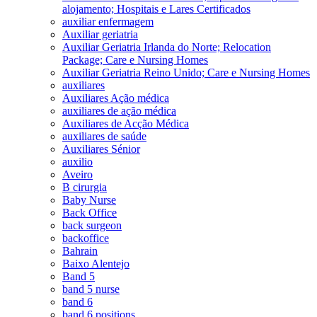
alojamento; Hospitais e Lares Certificados
auxiliar enfermagem
Auxiliar geriatria
Auxiliar Geriatria Irlanda do Norte; Relocation
Package; Care e Nursing Homes
Auxiliar Geriatria Reino Unido; Care e Nursing Homes
auxiliares
Auxiliares Ação médica
auxiliares de ação médica
Auxiliares de Acção Médica
auxiliares de saúde
Auxiliares Sénior
auxilio
Aveiro
B cirurgia
Baby Nurse
Back Office
back surgeon
backoffice
Bahrain
Baixo Alentejo
Band 5
band 5 nurse
band 6
band 6 positions