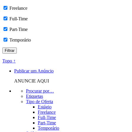
Freelance
Full-Time
Part-Time
Temporário
Topo ↑
Publicar um Anúncio
ANUNCIE AQUI
Procurar por…
Etiquetas
Tipo de Oferta
Estágio
Freelance
Full-Time
Part-Time
Temporário