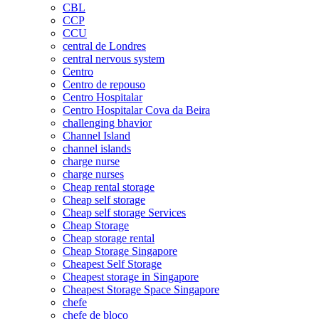
CBL
CCP
CCU
central de Londres
central nervous system
Centro
Centro de repouso
Centro Hospitalar
Centro Hospitalar Cova da Beira
challenging bhavior
Channel Island
channel islands
charge nurse
charge nurses
Cheap rental storage
Cheap self storage
Cheap self storage Services
Cheap Storage
Cheap storage rental
Cheap Storage Singapore
Cheapest Self Storage
Cheapest storage in Singapore
Cheapest Storage Space Singapore
chefe
chefe de bloco