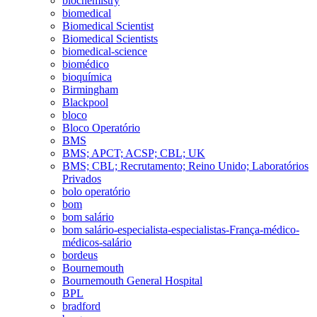
biochemistry
biomedical
Biomedical Scientist
Biomedical Scientists
biomedical-science
biomédico
bioquímica
Birmingham
Blackpool
bloco
Bloco Operatório
BMS
BMS; APCT; ACSP; CBL; UK
BMS; CBL; Recrutamento; Reino Unido; Laboratórios
Privados
bolo operatório
bom
bom salário
bom salário-especialista-especialistas-França-médico-
médicos-salário
bordeus
Bournemouth
Bournemouth General Hospital
BPL
bradford