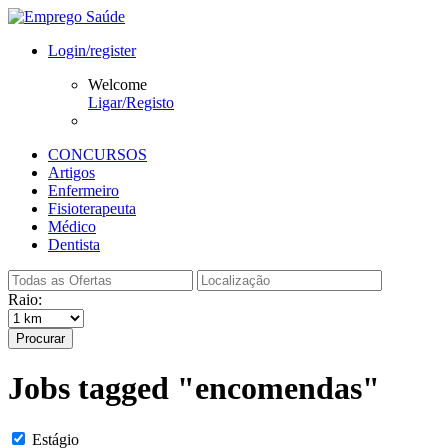
Login/register
Welcome
Ligar/Registo
CONCURSOS
Artigos
Enfermeiro
Fisioterapeuta
Médico
Dentista
Raio:
Procurar
Jobs tagged "encomendas"
Estágio