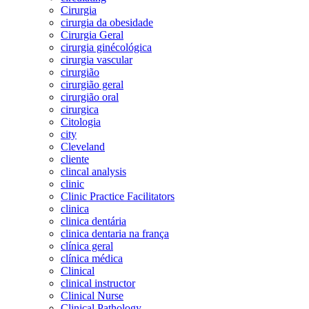
Cirurgia
cirurgia da obesidade
Cirurgia Geral
cirurgia ginécológica
cirurgia vascular
cirurgião
cirurgião geral
cirurgião oral
cirurgica
Citologia
city
Cleveland
cliente
clincal analysis
clinic
Clinic Practice Facilitators
clinica
clinica dentária
clinica dentaria na frança
clínica geral
clínica médica
Clinical
clinical instructor
Clinical Nurse
Clinical Pathology