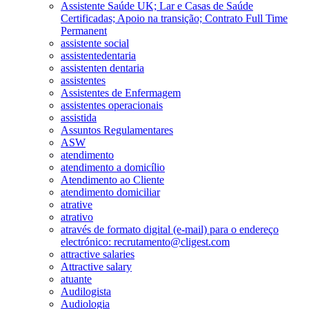
Assistente Saúde UK; Lar e Casas de Saúde
Certificadas; Apoio na transição; Contrato Full Time
Permanent
assistente social
assistentedentaria
assistenten dentaria
assistentes
Assistentes de Enfermagem
assistentes operacionais
assistida
Assuntos Regulamentares
ASW
atendimento
atendimento a domicílio
Atendimento ao Cliente
atendimento domiciliar
atrative
atrativo
através de formato digital (e-mail) para o endereço
electrónico: recrutamento@cligest.com
attractive salaries
Attractive salary
atuante
Audilogista
Audiologia