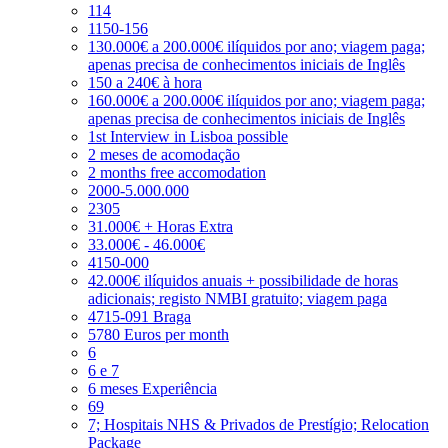
114
1150-156
130.000€ a 200.000€ ilíquidos por ano; viagem paga;
apenas precisa de conhecimentos iniciais de Inglês
150 a 240€ à hora
160.000€ a 200.000€ ilíquidos por ano; viagem paga;
apenas precisa de conhecimentos iniciais de Inglês
1st Interview in Lisboa possible
2 meses de acomodação
2 months free accomodation
2000-5.000.000
2305
31.000€ + Horas Extra
33.000€ - 46.000€
4150-000
42.000€ ilíquidos anuais + possibilidade de horas
adicionais; registo NMBI gratuito; viagem paga
4715-091 Braga
5780 Euros per month
6
6 e 7
6 meses Experiência
69
7; Hospitais NHS & Privados de Prestígio; Relocation
Package