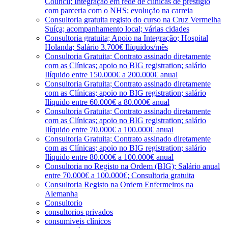
Council; Integração em rede de clínicas de prestígio
com parceria com o NHS; evolução na carreia
Consultoria gratuita registo do curso na Cruz Vermelha
Suíça; acompanhamento local; várias cidades
Consultoria gratuita; Apoio na Integração; Hospital
Holanda; Salário 3.700€ Ilíquidos/mês
Consultoria Gratuita; Contrato assinado diretamente
com as Clínicas; apoio no BIG registration; salário
Ilíquido entre 150.000€ a 200.000€ anual
Consultoria Gratuita; Contrato assinado diretamente
com as Clínicas; apoio no BIG registration; salário
Ilíquido entre 60.000€ a 80.000€ anual
Consultoria Gratuita; Contrato assinado diretamente
com as Clínicas; apoio no BIG registration; salário
Ilíquido entre 70.000€ a 100.000€ anual
Consultoria Gratuita; Contrato assinado diretamente
com as Clínicas; apoio no BIG registration; salário
Ilíquido entre 80.000€ a 100.000€ anual
Consultoria no Registo na Ordem (BIG); Salário anual
entre 70.000€ a 100.000€; Consultoria gratuita
Consultoria Registo na Ordem Enfermeiros na
Alemanha
Consultorio
consultorios privados
consumiveis clínicos