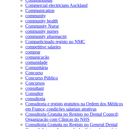
Comissionistas
Commercial electricians Auckland
Communication
community
community health
Community Nurse
community nurses
community pharmacist
Comparticipado registo no NMC
competitive salaries
comprar
comunicação
comunidade
Comunitária
Concurso
Concurso Público
Concursos
consultant
Consultor
consultoria
Consultoria e registo gratuitos na Ordem dos Médicos
em França; condições salariais atrativas
Consultoria Gratuita no Registo no Dental Council;
Organização com Clínicas do NHS
Consultoria Gratuita no Registo no General Dental