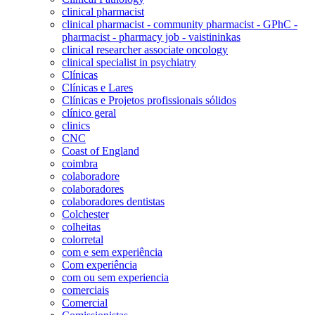
clinical pharmacist
clinical pharmacist - community pharmacist - GPhC -
pharmacist - pharmacy job - vaistininkas
clinical researcher associate oncology
clinical specialist in psychiatry
Clínicas
Clínicas e Lares
Clínicas e Projetos profissionais sólidos
clínico geral
clinics
CNC
Coast of England
coimbra
colaboradore
colaboradores
colaboradores dentistas
Colchester
colheitas
colorretal
com e sem experiência
Com experiência
com ou sem experiencia
comerciais
Comercial