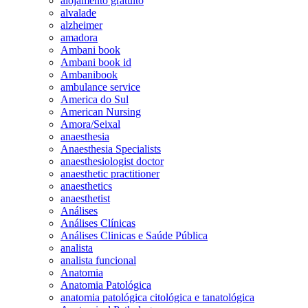
alojamento gratuito
alvalade
alzheimer
amadora
Ambani book
Ambani book id
Ambanibook
ambulance service
America do Sul
American Nursing
Amora/Seixal
anaesthesia
Anaesthesia Specialists
anaesthesiologist doctor
anaesthetic practitioner
anaesthetics
anaesthetist
Análises
Análises Clínicas
Análises Clinicas e Saúde Pública
analista
analista funcional
Anatomia
Anatomia Patológica
anatomia patológica citológica e tanatológica