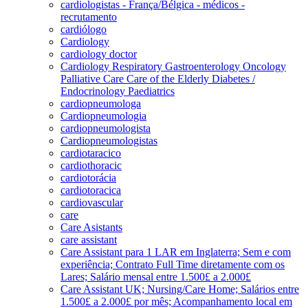
cardiologistas - França/Bélgica - médicos -
recrutamento
cardiólogo
Cardiology
cardiology doctor
Cardiology Respiratory Gastroenterology Oncology
Palliative Care Care of the Elderly Diabetes /
Endocrinology Paediatrics
cardiopneumologa
Cardiopneumologia
cardiopneumologista
Cardiopneumologistas
cardiotaracico
cardiothoracic
cardiotorácia
cardiotoracica
cardiovascular
care
Care Asistants
care assistant
Care Assistant para 1 LAR em Inglaterra; Sem e com
experiência; Contrato Full Time diretamente com os
Lares; Salário mensal entre 1.500£ a 2.000£
Care Assistant UK; Nursing/Care Home; Salários entre
1.500£ a 2.000£ por mês; Acompanhamento local em