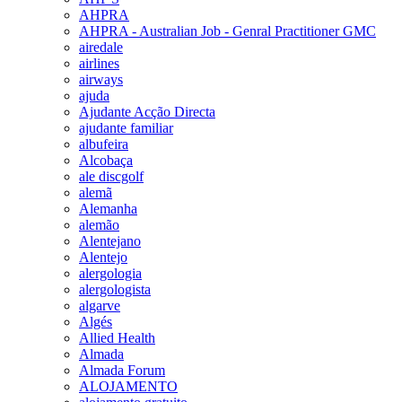
AHPRA
AHPRA - Australian Job - Genral Practitioner GMC
airedale
airlines
airways
ajuda
Ajudante Acção Directa
ajudante familiar
albufeira
Alcobaça
ale discgolf
alemã
Alemanha
alemão
Alentejano
Alentejo
alergologia
alergologista
algarve
Algés
Allied Health
Almada
Almada Forum
ALOJAMENTO