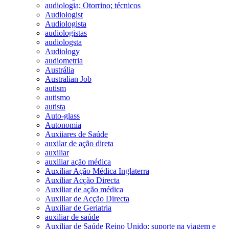
audiologia; Otorrino; técnicos
Audiologist
Audiologista
audiologistas
audiologsta
Audiology
audiometria
Austrália
Australian Job
autism
autismo
autista
Auto-glass
Autonomia
Auxiiares de Saúde
auxilar de ação direta
auxiliar
auxiliar ação médica
Auxiliar Ação Médica Inglaterra
Auxiliar Acção Directa
Auxiliar de ação médica
Auxiliar de Acção Directa
Auxiliar de Geriatria
auxiliar de saúde
Auxiliar de Saúde Reino Unido; suporte na viagem e