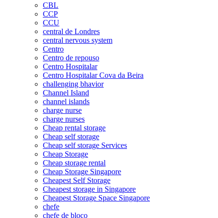
CBL
CCP
CCU
central de Londres
central nervous system
Centro
Centro de repouso
Centro Hospitalar
Centro Hospitalar Cova da Beira
challenging bhavior
Channel Island
channel islands
charge nurse
charge nurses
Cheap rental storage
Cheap self storage
Cheap self storage Services
Cheap Storage
Cheap storage rental
Cheap Storage Singapore
Cheapest Self Storage
Cheapest storage in Singapore
Cheapest Storage Space Singapore
chefe
chefe de bloco