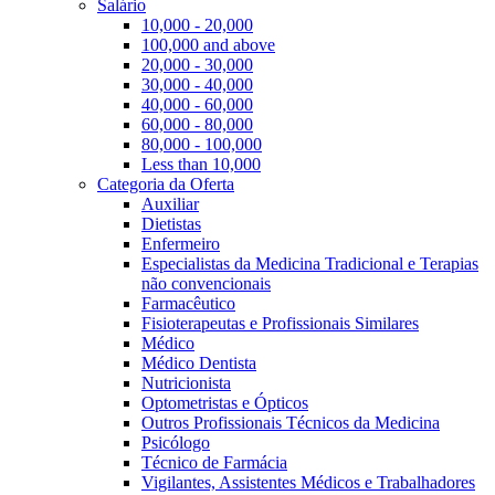
Salário
10,000 - 20,000
100,000 and above
20,000 - 30,000
30,000 - 40,000
40,000 - 60,000
60,000 - 80,000
80,000 - 100,000
Less than 10,000
Categoria da Oferta
Auxiliar
Dietistas
Enfermeiro
Especialistas da Medicina Tradicional e Terapias
não convencionais
Farmacêutico
Fisioterapeutas e Profissionais Similares
Médico
Médico Dentista
Nutricionista
Optometristas e Ópticos
Outros Profissionais Técnicos da Medicina
Psicólogo
Técnico de Farmácia
Vigilantes, Assistentes Médicos e Trabalhadores