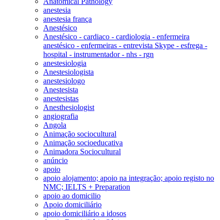
Anatomical Pathology
anestesia
anestesia frança
Anestésico
Anestésico - cardiaco - cardiologia - enfermeira
anestésico - enfermeiras - entrevista Skype - esfrega -
hospital - instrumentador - nhs - rgn
anestesiologia
Anestesiologista
anestesiologo
Anestesista
anestesistas
Anesthesiologist
angiografia
Angola
Animação sociocultural
Animação socioeducativa
Animadora Sociocultural
anúncio
apoio
apoio alojamento; apoio na integração; apoio registo no
NMC; IELTS + Preparation
apoio ao domicilio
Apoio domiciliário
apoio domiciliário a idosos