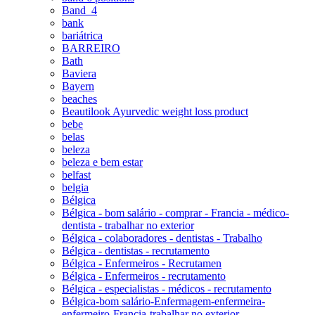
Band_4
bank
bariátrica
BARREIRO
Bath
Baviera
Bayern
beaches
Beautilook Ayurvedic weight loss product
bebe
belas
beleza
beleza e bem estar
belfast
belgia
Bélgica
Bélgica - bom salário - comprar - Francia - médico-
dentista - trabalhar no exterior
Bélgica - colaboradores - dentistas - Trabalho
Bélgica - dentistas - recrutamento
Bélgica - Enfermeiros - Recrutamen
Bélgica - Enfermeiros - recrutamento
Bélgica - especialistas - médicos - recrutamento
Bélgica-bom salário-Enfermagem-enfermeira-
enfermeiro-Francia-trabalhar no exterior