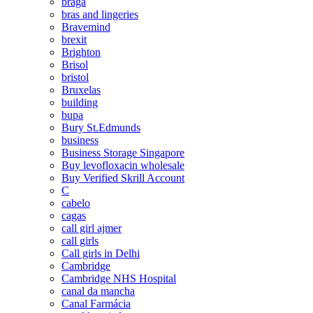
braga
bras and lingeries
Bravemind
brexit
Brighton
Brisol
bristol
Bruxelas
building
bupa
Bury St.Edmunds
business
Business Storage Singapore
Buy levofloxacin wholesale
Buy Verified Skrill Account
C
cabelo
cagas
call girl ajmer
call girls
Call girls in Delhi
Cambridge
Cambridge NHS Hospital
canal da mancha
Canal Farmácia