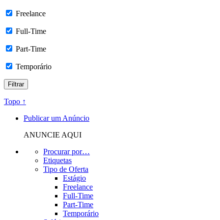
Freelance
Full-Time
Part-Time
Temporário
Topo ↑
Publicar um Anúncio
ANUNCIE AQUI
Procurar por…
Etiquetas
Tipo de Oferta
Estágio
Freelance
Full-Time
Part-Time
Temporário