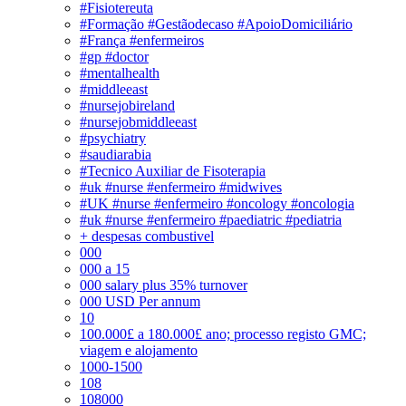
#Fisiotereuta
#Formação #Gestãodecaso #ApoioDomiciliário
#França #enfermeiros
#gp #doctor
#mentalhealth
#middleeast
#nursejobireland
#nursejobmiddleeast
#psychiatry
#saudiarabia
#Tecnico Auxiliar de Fisoterapia
#uk #nurse #enfermeiro #midwives
#UK #nurse #enfermeiro #oncology #oncologia
#uk #nurse #enfermeiro #paediatric #pediatria
+ despesas combustivel
000
000 a 15
000 salary plus 35% turnover
000 USD Per annum
10
100.000£ a 180.000£ ano; processo registo GMC;
viagem e alojamento
1000-1500
108
108000