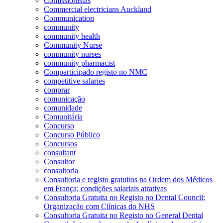
Comissionistas
Commercial electricians Auckland
Communication
community
community health
Community Nurse
community nurses
community pharmacist
Comparticipado registo no NMC
competitive salaries
comprar
comunicação
comunidade
Comunitária
Concurso
Concurso Público
Concursos
consultant
Consultor
consultoria
Consultoria e registo gratuitos na Ordem dos Médicos
em França; condições salariais atrativas
Consultoria Gratuita no Registo no Dental Council;
Organização com Clínicas do NHS
Consultoria Gratuita no Registo no General Dental