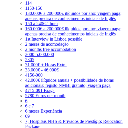
114
1150-156
130.000€ a 200.000€ ilíquidos por ano; viagem paga;
apenas precisa de conhecimentos iniciais de Inglês
150 a 240€ à hora
160.000€ a 200.000€ ilíquidos por ano; viagem paga;
apenas precisa de conhecimentos iniciais de Inglês
1st Interview in Lisboa possible
2 meses de acomodação
2 months free accomodation
2000-5.000.000
2305
31.000€ + Horas Extra
33.000€ - 46.000€
4150-000
42.000€ ilíquidos anuais + possibilidade de horas
adicionais; registo NMBI gratuito; viagem paga
4715-091 Braga
5780 Euros per month
6
6 e 7
6 meses Experiência
69
7; Hospitais NHS & Privados de Prestígio; Relocation
Package