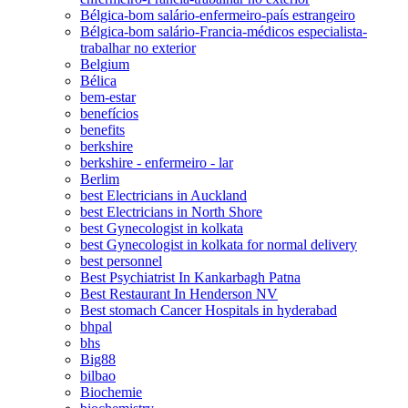
Bélgica-bom salário-enfermeiro-país estrangeiro
Bélgica-bom salário-Francia-médicos especialista-
trabalhar no exterior
Belgium
Bélica
bem-estar
benefícios
benefits
berkshire
berkshire - enfermeiro - lar
Berlim
best Electricians in Auckland
best Electricians in North Shore
best Gynecologist in kolkata
best Gynecologist in kolkata for normal delivery
best personnel
Best Psychiatrist In Kankarbagh Patna
Best Restaurant In Henderson NV
Best stomach Cancer Hospitals in hyderabad
bhpal
bhs
Big88
bilbao
Biochemie