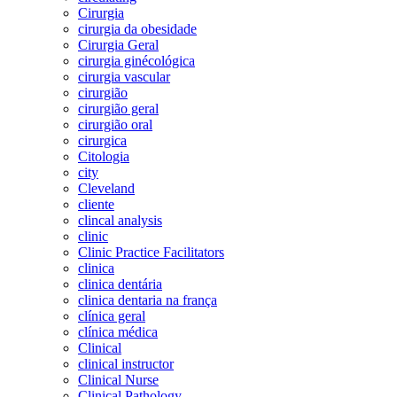
Cirurgia
cirurgia da obesidade
Cirurgia Geral
cirurgia ginécológica
cirurgia vascular
cirurgião
cirurgião geral
cirurgião oral
cirurgica
Citologia
city
Cleveland
cliente
clincal analysis
clinic
Clinic Practice Facilitators
clinica
clinica dentária
clinica dentaria na frança
clínica geral
clínica médica
Clinical
clinical instructor
Clinical Nurse
Clinical Pathology