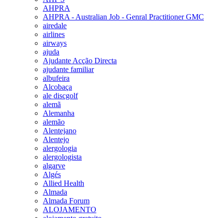
AHPRA
AHPRA - Australian Job - Genral Practitioner GMC
airedale
airlines
airways
ajuda
Ajudante Acção Directa
ajudante familiar
albufeira
Alcobaça
ale discgolf
alemã
Alemanha
alemão
Alentejano
Alentejo
alergologia
alergologista
algarve
Algés
Allied Health
Almada
Almada Forum
ALOJAMENTO