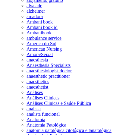
alojamento gratuito
alvalade
alzheimer
amadora
Ambani book
Ambani book id
Ambanibook
ambulance service
America do Sul
American Nursing
Amora/Seixal
anaesthesia
Anaesthesia Specialists
anaesthesiologist doctor
anaesthetic practitioner
anaesthetics
anaesthetist
Análises
Análises Clínicas
Análises Clinicas e Saúde Pública
analista
analista funcional
Anatomia
Anatomia Patológica
anatomia patológica citológica e tanatológica