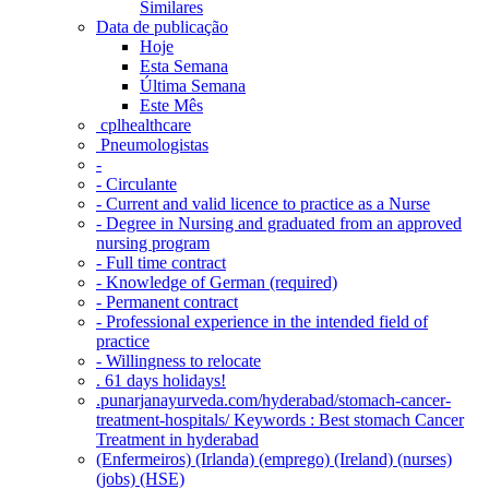
Similares
Data de publicação
Hoje
Esta Semana
Última Semana
Este Mês
‎ cplhealthcare‬
Pneumologistas
-
- Circulante
- Current and valid licence to practice as a Nurse
- Degree in Nursing and graduated from an approved
nursing program
- Full time contract
- Knowledge of German (required)
- Permanent contract
- Professional experience in the intended field of
practice
- Willingness to relocate
. 61 days holidays!
.punarjanayurveda.com/hyderabad/stomach-cancer-
treatment-hospitals/ Keywords : Best stomach Cancer
Treatment in hyderabad
(Enfermeiros) (Irlanda) (emprego) (Ireland) (nurses)
(jobs) (HSE)