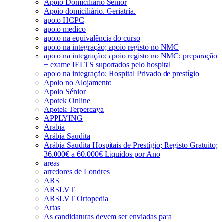
Apoio Domiciliário Sénior
Apoio domiciliário. Geriatría.
apoio HCPC
apoio medico
apoio na equivalência do curso
apoio na integração; apoio registo no NMC
apoio na integração; apoio registo no NMC; preparação
+ exame IELTS suportados pelo hospital
apoio na integração; Hospital Privado de prestígio
Apoio no Alojamento
Apoio Sénior
Apotek Online
Apotek Terpercaya
APPLYING
Arabia
Arábia Saudita
Arábia Saudita Hospitais de Prestígio; Registo Gratuito;
36.000€ a 60.000€ Líquidos por Ano
areas
arredores de Londres
ARS
ARSLVT
ARSLVT Ortopedia
Artas
As candidaturas devem ser enviadas para