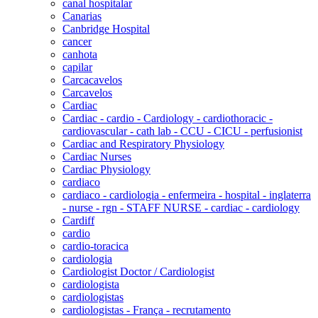
canal hospitalar
Canarias
Canbridge Hospital
cancer
canhota
capilar
Carcacavelos
Carcavelos
Cardiac
Cardiac - cardio - Cardiology - cardiothoracic -
cardiovascular - cath lab - CCU - CICU - perfusionist
Cardiac and Respiratory Physiology
Cardiac Nurses
Cardiac Physiology
cardiaco
cardiaco - cardiologia - enfermeira - hospital - inglaterra
- nurse - rgn - STAFF NURSE - cardiac - cardiology
Cardiff
cardio
cardio-toracica
cardiologia
Cardiologist Doctor / Cardiologist
cardiologista
cardiologistas
cardiologistas - França - recrutamento