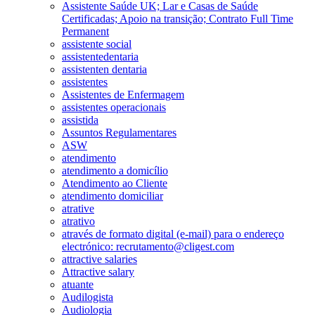
Assistente Saúde UK; Lar e Casas de Saúde
Certificadas; Apoio na transição; Contrato Full Time
Permanent
assistente social
assistentedentaria
assistenten dentaria
assistentes
Assistentes de Enfermagem
assistentes operacionais
assistida
Assuntos Regulamentares
ASW
atendimento
atendimento a domicílio
Atendimento ao Cliente
atendimento domiciliar
atrative
atrativo
através de formato digital (e-mail) para o endereço
electrónico: recrutamento@cligest.com
attractive salaries
Attractive salary
atuante
Audilogista
Audiologia