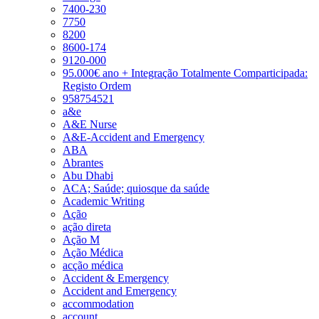
7400-230
7750
8200
8600-174
9120-000
95.000€ ano + Integração Totalmente Comparticipada:
Registo Ordem
958754521
a&e
A&E Nurse
A&E-Accident and Emergency
ABA
Abrantes
Abu Dhabi
ACA; Saúde; quiosque da saúde
Academic Writing
Ação
ação direta
Ação M
Ação Médica
acção médica
Accident & Emergency
Accident and Emergency
accommodation
account