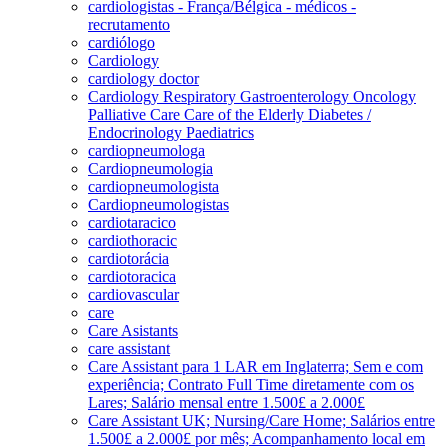
cardiologistas - França/Bélgica - médicos -
recrutamento
cardiólogo
Cardiology
cardiology doctor
Cardiology Respiratory Gastroenterology Oncology
Palliative Care Care of the Elderly Diabetes /
Endocrinology Paediatrics
cardiopneumologa
Cardiopneumologia
cardiopneumologista
Cardiopneumologistas
cardiotaracico
cardiothoracic
cardiotorácia
cardiotoracica
cardiovascular
care
Care Asistants
care assistant
Care Assistant para 1 LAR em Inglaterra; Sem e com
experiência; Contrato Full Time diretamente com os
Lares; Salário mensal entre 1.500£ a 2.000£
Care Assistant UK; Nursing/Care Home; Salários entre
1.500£ a 2.000£ por mês; Acompanhamento local em