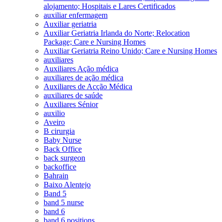
alojamento; Hospitais e Lares Certificados
auxiliar enfermagem
Auxiliar geriatria
Auxiliar Geriatria Irlanda do Norte; Relocation
Package; Care e Nursing Homes
Auxiliar Geriatria Reino Unido; Care e Nursing Homes
auxiliares
Auxiliares Ação médica
auxiliares de ação médica
Auxiliares de Acção Médica
auxiliares de saúde
Auxiliares Sénior
auxilio
Aveiro
B cirurgia
Baby Nurse
Back Office
back surgeon
backoffice
Bahrain
Baixo Alentejo
Band 5
band 5 nurse
band 6
band 6 positions