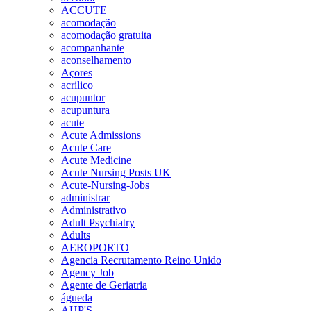
ACCUTE
acomodação
acomodação gratuita
acompanhante
aconselhamento
Açores
acrilico
acupuntor
acupuntura
acute
Acute Admissions
Acute Care
Acute Medicine
Acute Nursing Posts UK
Acute-Nursing-Jobs
administrar
Administrativo
Adult Psychiatry
Adults
AEROPORTO
Agencia Recrutamento Reino Unido
Agency Job
Agente de Geriatria
águeda
AHP'S