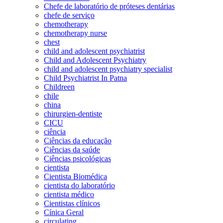
Chefe de laboratório de próteses dentárias
chefe de serviço
chemotherapy
chemotherapy nurse
chest
child and adolescent psychiatrist
Child and Adolescent Psychiatry
child and adolescent psychiatry specialist
Child Psychiatrist In Patna
Childreen
chile
china
chirurgien-dentiste
CICU
ciência
Ciências da educação
Ciências da saúde
Ciências psicológicas
cientista
Cientista Biomédica
cientista do laboratório
cientista médico
Cientistas clínicos
Cínica Geral
circulating