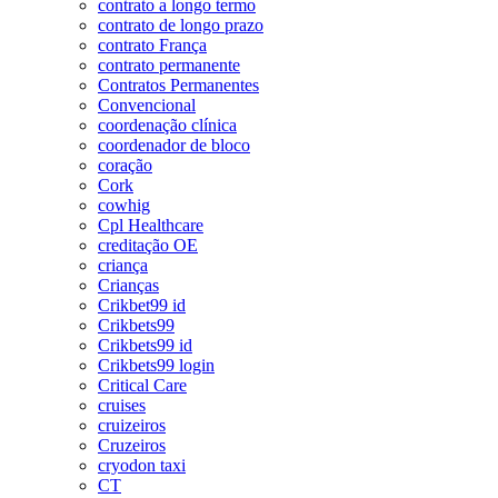
contrato a longo termo
contrato de longo prazo
contrato França
contrato permanente
Contratos Permanentes
Convencional
coordenação clínica
coordenador de bloco
coração
Cork
cowhig
Cpl Healthcare
creditação OE
criança
Crianças
Crikbet99 id
Crikbets99
Crikbets99 id
Crikbets99 login
Critical Care
cruises
cruizeiros
Cruzeiros
cryodon taxi
CT