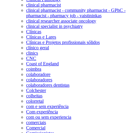
clinical pharmacist
clinical pharmacist - community pharmacist - GPhC -
pharmacist - pharmacy job - vaistininkas
clinical researcher associate oncology
clinical specialist in psychiatry
Clínicas
Clínicas e Lares
Clínicas e Projetos profissionais sólidos
clínico geral
clinics
CNC
Coast of England
coimbra
colaboradore
colaboradores
colaboradores dentistas
Colchester
colheitas
colorretal
com e sem experiência
Com experiência
com ou sem experiencia
comerciais
Comercial