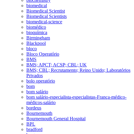
biochemistry
biomedical
Biomedical Scientist
Biomedical Scientists
biomedical-science
biomédico
bioquímica
Birmingham
Blackpool
bloco
Bloco Operatório
BMS
BMS; APCT; ACSP; CBL; UK
BMS; CBL; Recrutamento; Reino Unido; Laboratórios
Privados
bolo operatório
bom
bom salário
bom salário-especialista-especialistas-França-médico-
médicos-salário
bordeus
Bournemouth
Bournemouth General Hospital
BPL
bradford