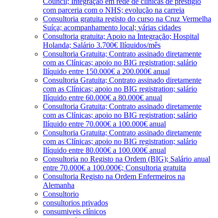
Council; Integração em rede de clínicas de prestígio
com parceria com o NHS; evolução na carreia
Consultoria gratuita registo do curso na Cruz Vermelha
Suíça; acompanhamento local; várias cidades
Consultoria gratuita; Apoio na Integração; Hospital
Holanda; Salário 3.700€ Ilíquidos/mês
Consultoria Gratuita; Contrato assinado diretamente
com as Clínicas; apoio no BIG registration; salário
Ilíquido entre 150.000€ a 200.000€ anual
Consultoria Gratuita; Contrato assinado diretamente
com as Clínicas; apoio no BIG registration; salário
Ilíquido entre 60.000€ a 80.000€ anual
Consultoria Gratuita; Contrato assinado diretamente
com as Clínicas; apoio no BIG registration; salário
Ilíquido entre 70.000€ a 100.000€ anual
Consultoria Gratuita; Contrato assinado diretamente
com as Clínicas; apoio no BIG registration; salário
Ilíquido entre 80.000€ a 100.000€ anual
Consultoria no Registo na Ordem (BIG); Salário anual
entre 70.000€ a 100.000€; Consultoria gratuita
Consultoria Registo na Ordem Enfermeiros na
Alemanha
Consultorio
consultorios privados
consumiveis clínicos