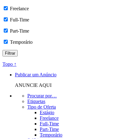
Freelance
Full-Time
Part-Time
Temporário
Topo ↑
Publicar um Anúncio
ANUNCIE AQUI
Procurar por…
Etiquetas
Tipo de Oferta
Estágio
Freelance
Full-Time
Part-Time
Temporário