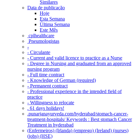
Similares
Data de publicação
Hoje
Esta Semana
Última Semana
Este Mês
‎ cplhealthcare‬
Pneumologistas
-
- Circulante
- Current and valid licence to practice as a Nurse
- Degree in Nursing and graduated from an approved
nursing program
- Full time contract
- Knowledge of German (required)
- Permanent contract
- Professional experience in the intended field of
practice
- Willingness to relocate
. 61 days holidays!
.punarjanayurveda.com/hyderabad/stomach-cancer-
treatment-hospitals/ Keywords : Best stomach Cancer
Treatment in hyderabad
(Enfermeiros) (Irlanda) (emprego) (Ireland) (nurses)
(jobs) (HSE)