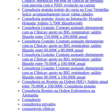
Council; Integração em rede de clínicas de prestígio
com parceria com o NHS; evolução na carreia
Consultoria gratuita registo do curso na Cruz Vermelha
Suíça; acompanhamento local; várias cidades
Consultoria gratuita; Apoio na Integração; Hospital
Holanda; Salário 3.700€ Ilíquidos/mês
Consultoria Gratuita; Contrato assinado diretamente
com as Clínicas; apoio no BIG registration; salário
Ilíquido entre 150.000€ a 200.000€ anual
Consultoria Gratuita; Contrato assinado diretamente
com as Clínicas; apoio no BIG registration; salário
Ilíquido entre 60.000€ a 80.000€ anual
Consultoria Gratuita; Contrato assinado diretamente
com as Clínicas; apoio no BIG registration; salário
Ilíquido entre 70.000€ a 100.000€ anual
Consultoria Gratuita; Contrato assinado diretamente
com as Clínicas; apoio no BIG registration; salário
Ilíquido entre 80.000€ a 100.000€ anual
Consultoria no Registo na Ordem (BIG); Salário anual
entre 70.000€ a 100.000€; Consultoria gratuita
Consultoria Registo na Ordem Enfermeiros na
Alemanha
Consultorio
consultorios privados
consumiveis clínicos