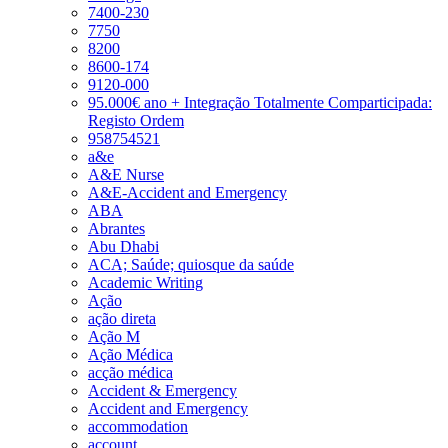
7400-230
7750
8200
8600-174
9120-000
95.000€ ano + Integração Totalmente Comparticipada:
Registo Ordem
958754521
a&e
A&E Nurse
A&E-Accident and Emergency
ABA
Abrantes
Abu Dhabi
ACA; Saúde; quiosque da saúde
Academic Writing
Ação
ação direta
Ação M
Ação Médica
acção médica
Accident & Emergency
Accident and Emergency
accommodation
account