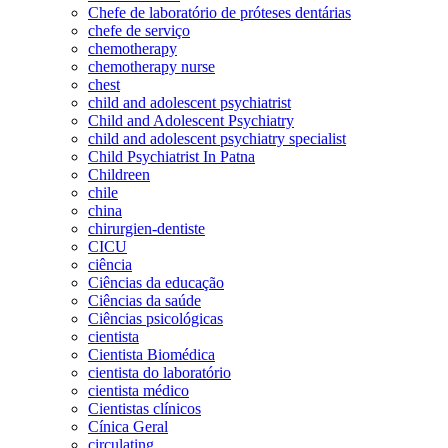
Chefe de laboratório de próteses dentárias
chefe de serviço
chemotherapy
chemotherapy nurse
chest
child and adolescent psychiatrist
Child and Adolescent Psychiatry
child and adolescent psychiatry specialist
Child Psychiatrist In Patna
Childreen
chile
china
chirurgien-dentiste
CICU
ciência
Ciências da educação
Ciências da saúde
Ciências psicológicas
cientista
Cientista Biomédica
cientista do laboratório
cientista médico
Cientistas clínicos
Cínica Geral
circulating