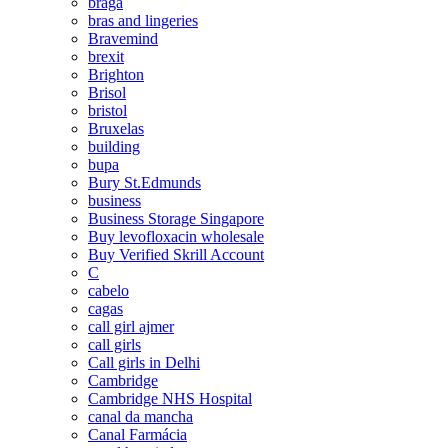
braga
bras and lingeries
Bravemind
brexit
Brighton
Brisol
bristol
Bruxelas
building
bupa
Bury St.Edmunds
business
Business Storage Singapore
Buy levofloxacin wholesale
Buy Verified Skrill Account
C
cabelo
cagas
call girl ajmer
call girls
Call girls in Delhi
Cambridge
Cambridge NHS Hospital
canal da mancha
Canal Farmácia