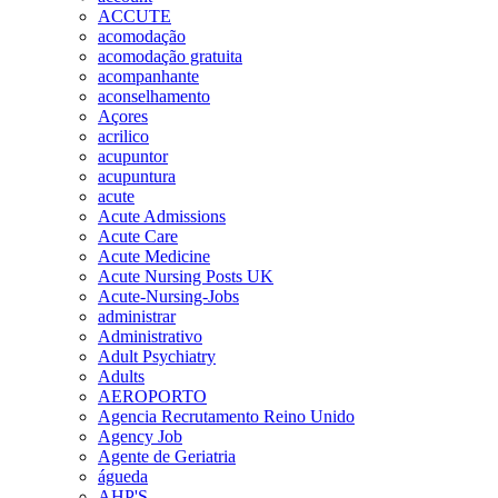
ACCUTE
acomodação
acomodação gratuita
acompanhante
aconselhamento
Açores
acrilico
acupuntor
acupuntura
acute
Acute Admissions
Acute Care
Acute Medicine
Acute Nursing Posts UK
Acute-Nursing-Jobs
administrar
Administrativo
Adult Psychiatry
Adults
AEROPORTO
Agencia Recrutamento Reino Unido
Agency Job
Agente de Geriatria
águeda
AHP'S