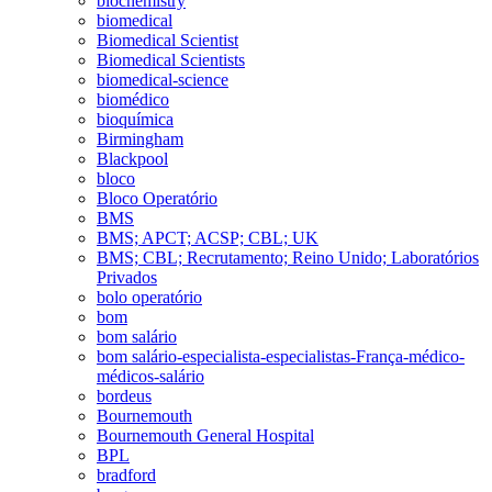
biochemistry
biomedical
Biomedical Scientist
Biomedical Scientists
biomedical-science
biomédico
bioquímica
Birmingham
Blackpool
bloco
Bloco Operatório
BMS
BMS; APCT; ACSP; CBL; UK
BMS; CBL; Recrutamento; Reino Unido; Laboratórios
Privados
bolo operatório
bom
bom salário
bom salário-especialista-especialistas-França-médico-
médicos-salário
bordeus
Bournemouth
Bournemouth General Hospital
BPL
bradford