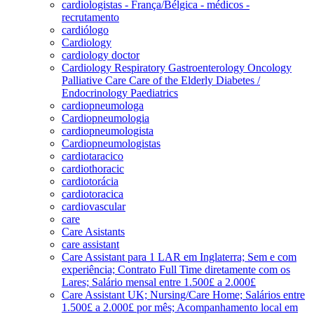
cardiologistas - França/Bélgica - médicos -
recrutamento
cardiólogo
Cardiology
cardiology doctor
Cardiology Respiratory Gastroenterology Oncology
Palliative Care Care of the Elderly Diabetes /
Endocrinology Paediatrics
cardiopneumologa
Cardiopneumologia
cardiopneumologista
Cardiopneumologistas
cardiotaracico
cardiothoracic
cardiotorácia
cardiotoracica
cardiovascular
care
Care Asistants
care assistant
Care Assistant para 1 LAR em Inglaterra; Sem e com
experiência; Contrato Full Time diretamente com os
Lares; Salário mensal entre 1.500£ a 2.000£
Care Assistant UK; Nursing/Care Home; Salários entre
1.500£ a 2.000£ por mês; Acompanhamento local em