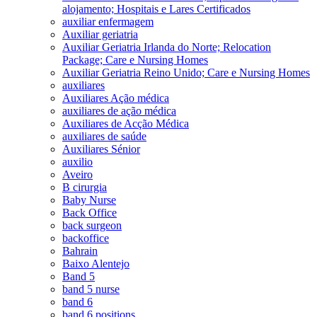
alojamento; Hospitais e Lares Certificados
auxiliar enfermagem
Auxiliar geriatria
Auxiliar Geriatria Irlanda do Norte; Relocation
Package; Care e Nursing Homes
Auxiliar Geriatria Reino Unido; Care e Nursing Homes
auxiliares
Auxiliares Ação médica
auxiliares de ação médica
Auxiliares de Acção Médica
auxiliares de saúde
Auxiliares Sénior
auxilio
Aveiro
B cirurgia
Baby Nurse
Back Office
back surgeon
backoffice
Bahrain
Baixo Alentejo
Band 5
band 5 nurse
band 6
band 6 positions