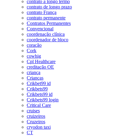
contrato a longo termo
contrato de longo prazo
contrato França
contrato permanente
Contratos Permanentes
Convencional
coordenação clínica
coordenador de bloco
coração
Cork
cowhig
Cpl Healthcare
creditação OE
criança
Crianças
Crikbet99 id
Crikbets99
Crikbets99 id
Crikbets99 login
Critical Care
cruises
cruizeiros
Cruzeiros
cryodon taxi
CT