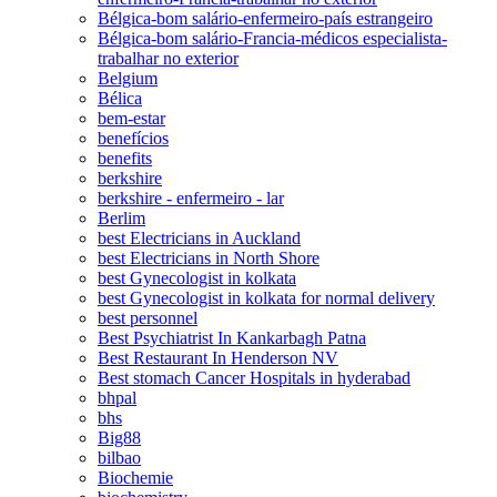
Bélgica-bom salário-enfermeiro-país estrangeiro
Bélgica-bom salário-Francia-médicos especialista-
trabalhar no exterior
Belgium
Bélica
bem-estar
benefícios
benefits
berkshire
berkshire - enfermeiro - lar
Berlim
best Electricians in Auckland
best Electricians in North Shore
best Gynecologist in kolkata
best Gynecologist in kolkata for normal delivery
best personnel
Best Psychiatrist In Kankarbagh Patna
Best Restaurant In Henderson NV
Best stomach Cancer Hospitals in hyderabad
bhpal
bhs
Big88
bilbao
Biochemie