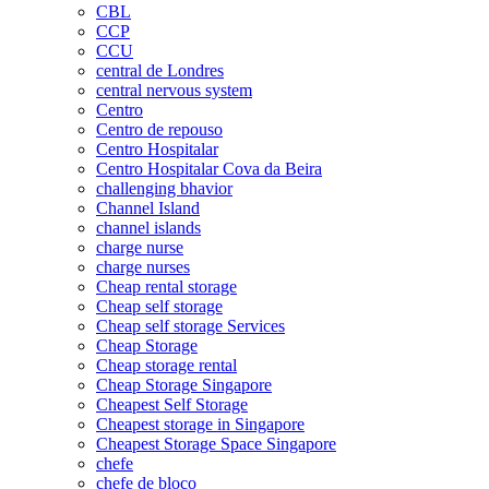
CBL
CCP
CCU
central de Londres
central nervous system
Centro
Centro de repouso
Centro Hospitalar
Centro Hospitalar Cova da Beira
challenging bhavior
Channel Island
channel islands
charge nurse
charge nurses
Cheap rental storage
Cheap self storage
Cheap self storage Services
Cheap Storage
Cheap storage rental
Cheap Storage Singapore
Cheapest Self Storage
Cheapest storage in Singapore
Cheapest Storage Space Singapore
chefe
chefe de bloco