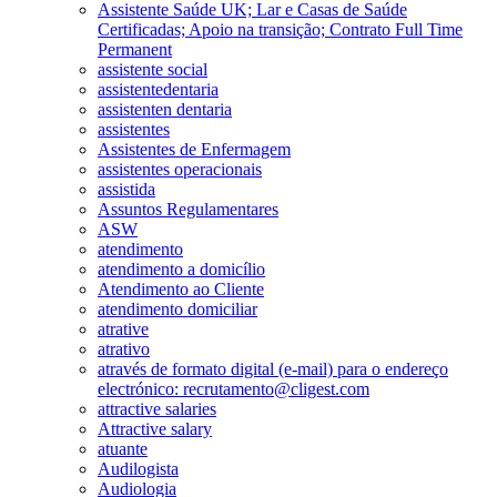
Assistente Saúde UK; Lar e Casas de Saúde
Certificadas; Apoio na transição; Contrato Full Time
Permanent
assistente social
assistentedentaria
assistenten dentaria
assistentes
Assistentes de Enfermagem
assistentes operacionais
assistida
Assuntos Regulamentares
ASW
atendimento
atendimento a domicílio
Atendimento ao Cliente
atendimento domiciliar
atrative
atrativo
através de formato digital (e-mail) para o endereço
electrónico: recrutamento@cligest.com
attractive salaries
Attractive salary
atuante
Audilogista
Audiologia