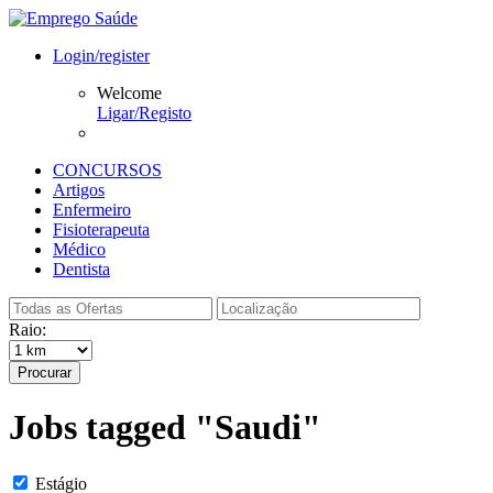
Login/register
Welcome
Ligar/Registo
CONCURSOS
Artigos
Enfermeiro
Fisioterapeuta
Médico
Dentista
Raio:
Procurar
Jobs tagged "Saudi"
Estágio