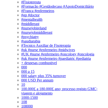
#Fisiotereuta
#Formação #Gestãodecaso #ApoioDomiciliário
#França #enfermeiros
#gp #doctor
#mentalhealth
#middleeast
#nursejobireland
#nursejobmiddleeast
#psychiatry
#saudiarabia
#Tecnico Auxiliar de Fisoterapia
#uk #nurse #enfermeiro #midwives
#UK #nurse #enfermeiro #oncology #oncologia
#uk #nurse #enfermeiro #paediatric #pediatria
+ despesas combustivel
000
000 a 15
000 salary plus 35% turnover
000 USD Per annum
10
100.000£ a 180.000£ ano; processo registo GMC;
viagem e alojamento
1000-1500
108
108000