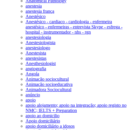
Anatomical Pathology
anestesia
anestesia frança
Anestésico
Anestésico - cardiaco - cardiologia - enfermeira
anestésico - enfermeiras - entrevista Skype - esfrega -
hospital - instrumentador - nhs - rgn
anestesiologia
Anestesiologista
anestesiologo
Anestesista
anestesistas
Anesthesiologist
angiografia
Angola
Animação sociocultural
Animação socioeducativa
Animadora Sociocultural
anúncio
apoio
apoio alojamento; apoio na integração; apoio registo no
NMC; IELTS + Preparation
apoio ao domicilio
Apoio domiciliário
apoio domiciliário a idosos