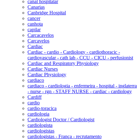
canal hospitalar
Canarias
Canbridge Hospital
cancer
canhota
capilar
Carcacavelos
Carcavelos
Cardiac
Cardiac - cardio - Cardiology - cardiothoracic -
cardiovascular - cath lab - CCU - CICU - perfusionist
Cardiac and Respiratory Physiology
Cardiac Nurses
Cardiac Physiology
cardiaco
cardiaco - cardiologia - enfermeira - hospital - inglaterra
- nurse - rgn - STAFF NURSE - cardiac - cardiology
Cardiff
cardio
cardio-toracica
cardiologia
Cardiologist Doctor / Cardiologist
cardiologista
cardiologistas
cardiologistas - França - recrutamento