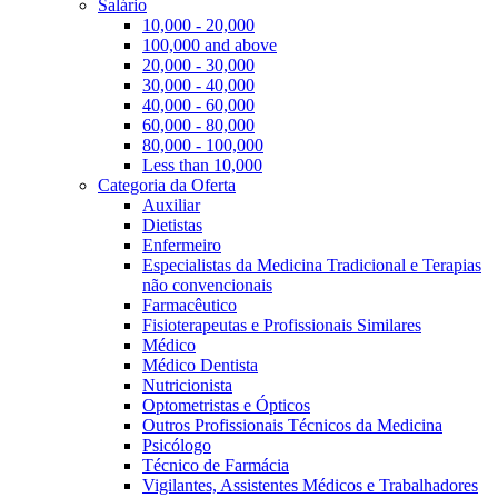
Salário
10,000 - 20,000
100,000 and above
20,000 - 30,000
30,000 - 40,000
40,000 - 60,000
60,000 - 80,000
80,000 - 100,000
Less than 10,000
Categoria da Oferta
Auxiliar
Dietistas
Enfermeiro
Especialistas da Medicina Tradicional e Terapias
não convencionais
Farmacêutico
Fisioterapeutas e Profissionais Similares
Médico
Médico Dentista
Nutricionista
Optometristas e Ópticos
Outros Profissionais Técnicos da Medicina
Psicólogo
Técnico de Farmácia
Vigilantes, Assistentes Médicos e Trabalhadores