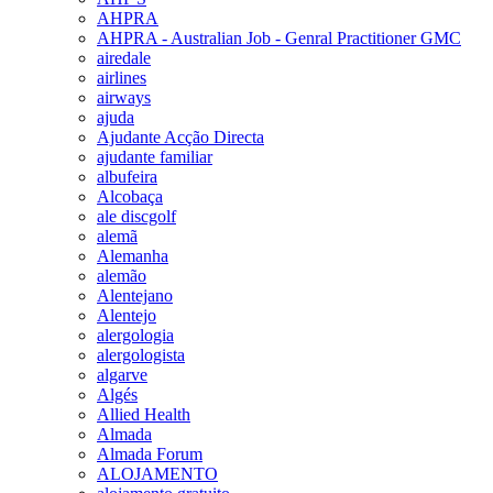
AHPRA
AHPRA - Australian Job - Genral Practitioner GMC
airedale
airlines
airways
ajuda
Ajudante Acção Directa
ajudante familiar
albufeira
Alcobaça
ale discgolf
alemã
Alemanha
alemão
Alentejano
Alentejo
alergologia
alergologista
algarve
Algés
Allied Health
Almada
Almada Forum
ALOJAMENTO