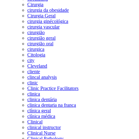
Cirurgia
cirurgia da obesidade
Cirurgia Geral
cirurgia ginécológica
cirurgia vascular
cirurgião
cirurgião geral
cirurgião oral
cirurgica
Citologia
city
Cleveland
cliente
clincal analysis
clinic
Clinic Practice Facilitators
clinica
clinica dentária
clinica dentaria na frança
clínica geral
clínica médica
Clinical
clinical instructor
Clinical Nurse
Clinical Pathology