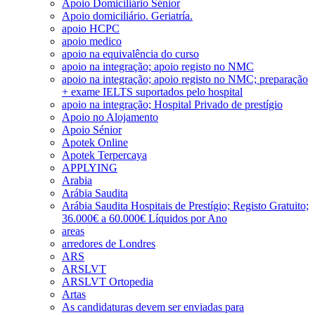
Apoio Domiciliário Sénior
Apoio domiciliário. Geriatría.
apoio HCPC
apoio medico
apoio na equivalência do curso
apoio na integração; apoio registo no NMC
apoio na integração; apoio registo no NMC; preparação
+ exame IELTS suportados pelo hospital
apoio na integração; Hospital Privado de prestígio
Apoio no Alojamento
Apoio Sénior
Apotek Online
Apotek Terpercaya
APPLYING
Arabia
Arábia Saudita
Arábia Saudita Hospitais de Prestígio; Registo Gratuito;
36.000€ a 60.000€ Líquidos por Ano
areas
arredores de Londres
ARS
ARSLVT
ARSLVT Ortopedia
Artas
As candidaturas devem ser enviadas para