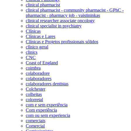
clinical pharmacist
clinical pharmacist - community pharmacist - GPhC -
pharmacist - pharmacy job - vaistininkas
clinical researcher associate oncology
clinical specialist in psychiatry
Clínicas
Clínicas e Lares
Clínicas e Projetos profissionais sólidos
clínico geral
clinics
CNC
Coast of England
coimbra
colaboradore
colaboradores
colaboradores dentistas
Colchester
colheitas
colorretal
com e sem experiência
Com experiência
com ou sem experiencia
comerciais
Comercial