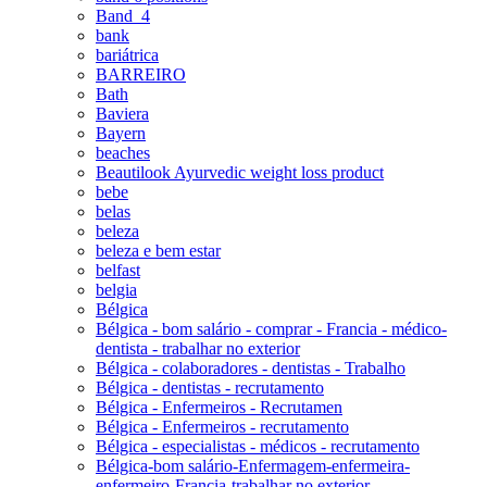
Band_4
bank
bariátrica
BARREIRO
Bath
Baviera
Bayern
beaches
Beautilook Ayurvedic weight loss product
bebe
belas
beleza
beleza e bem estar
belfast
belgia
Bélgica
Bélgica - bom salário - comprar - Francia - médico-
dentista - trabalhar no exterior
Bélgica - colaboradores - dentistas - Trabalho
Bélgica - dentistas - recrutamento
Bélgica - Enfermeiros - Recrutamen
Bélgica - Enfermeiros - recrutamento
Bélgica - especialistas - médicos - recrutamento
Bélgica-bom salário-Enfermagem-enfermeira-
enfermeiro-Francia-trabalhar no exterior