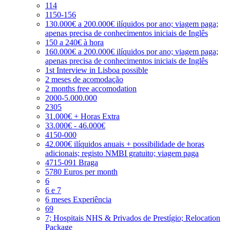
114
1150-156
130.000€ a 200.000€ ilíquidos por ano; viagem paga;
apenas precisa de conhecimentos iniciais de Inglês
150 a 240€ à hora
160.000€ a 200.000€ ilíquidos por ano; viagem paga;
apenas precisa de conhecimentos iniciais de Inglês
1st Interview in Lisboa possible
2 meses de acomodação
2 months free accomodation
2000-5.000.000
2305
31.000€ + Horas Extra
33.000€ - 46.000€
4150-000
42.000€ ilíquidos anuais + possibilidade de horas
adicionais; registo NMBI gratuito; viagem paga
4715-091 Braga
5780 Euros per month
6
6 e 7
6 meses Experiência
69
7; Hospitais NHS & Privados de Prestígio; Relocation
Package