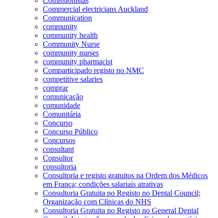
Comissionistas
Commercial electricians Auckland
Communication
community
community health
Community Nurse
community nurses
community pharmacist
Comparticipado registo no NMC
competitive salaries
comprar
comunicação
comunidade
Comunitária
Concurso
Concurso Público
Concursos
consultant
Consultor
consultoria
Consultoria e registo gratuitos na Ordem dos Médicos
em França; condições salariais atrativas
Consultoria Gratuita no Registo no Dental Council;
Organização com Clínicas do NHS
Consultoria Gratuita no Registo no General Dental