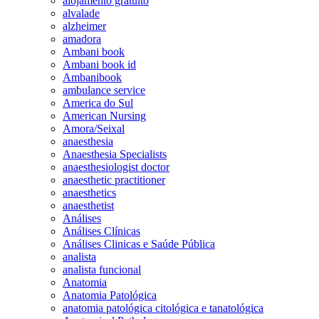
alojamento gratuito
alvalade
alzheimer
amadora
Ambani book
Ambani book id
Ambanibook
ambulance service
America do Sul
American Nursing
Amora/Seixal
anaesthesia
Anaesthesia Specialists
anaesthesiologist doctor
anaesthetic practitioner
anaesthetics
anaesthetist
Análises
Análises Clínicas
Análises Clinicas e Saúde Pública
analista
analista funcional
Anatomia
Anatomia Patológica
anatomia patológica citológica e tanatológica