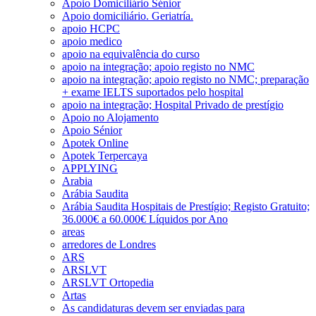
Apoio Domiciliário Sénior
Apoio domiciliário. Geriatría.
apoio HCPC
apoio medico
apoio na equivalência do curso
apoio na integração; apoio registo no NMC
apoio na integração; apoio registo no NMC; preparação
+ exame IELTS suportados pelo hospital
apoio na integração; Hospital Privado de prestígio
Apoio no Alojamento
Apoio Sénior
Apotek Online
Apotek Terpercaya
APPLYING
Arabia
Arábia Saudita
Arábia Saudita Hospitais de Prestígio; Registo Gratuito;
36.000€ a 60.000€ Líquidos por Ano
areas
arredores de Londres
ARS
ARSLVT
ARSLVT Ortopedia
Artas
As candidaturas devem ser enviadas para