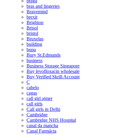
braga
bras and lingeries
Bravemind
brexit
Brighton
Brisol
bristol
Bruxelas
building
bupa
Bury St.Edmunds
business
Business Storage Singapore
Buy levofloxacin wholesale
Buy Verified Skrill Account
C
cabelo
cagas
call girl ajmer
call girls
Call girls in Delhi
Cambridge
Cambridge NHS Hospital
canal da mancha
Canal Farmácia