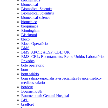
biochemistry
biomedical
Biomedical Scientist
Biomedical Scientists
biomedical-science
biomédico
bioquímica
Birmingham
Blackpool
bloco
Bloco Operatório
BMS
BMS; APCT; ACSP; CBL; UK
BMS; CBL; Recrutamento; Reino Unido; Laboratórios
Privados
bolo operatório
bom
bom salário
bom salário-especialista-especialistas-França-médico-
médicos-salário
bordeus
Bournemouth
Bournemouth General Hospital
BPL
bradford