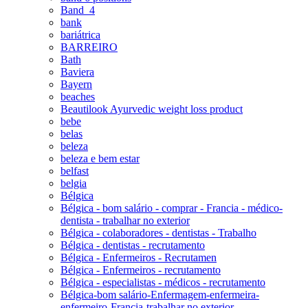
Band_4
bank
bariátrica
BARREIRO
Bath
Baviera
Bayern
beaches
Beautilook Ayurvedic weight loss product
bebe
belas
beleza
beleza e bem estar
belfast
belgia
Bélgica
Bélgica - bom salário - comprar - Francia - médico-
dentista - trabalhar no exterior
Bélgica - colaboradores - dentistas - Trabalho
Bélgica - dentistas - recrutamento
Bélgica - Enfermeiros - Recrutamen
Bélgica - Enfermeiros - recrutamento
Bélgica - especialistas - médicos - recrutamento
Bélgica-bom salário-Enfermagem-enfermeira-
enfermeiro-Francia-trabalhar no exterior