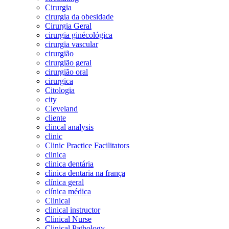
Cirurgia
cirurgia da obesidade
Cirurgia Geral
cirurgia ginécológica
cirurgia vascular
cirurgião
cirurgião geral
cirurgião oral
cirurgica
Citologia
city
Cleveland
cliente
clincal analysis
clinic
Clinic Practice Facilitators
clinica
clinica dentária
clinica dentaria na frança
clínica geral
clínica médica
Clinical
clinical instructor
Clinical Nurse
Clinical Pathology