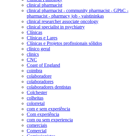
clinical pharmacist
clinical pharmacist - community pharmacist - GPhC -
pharmacist - pharmacy job - vaistininkas
clinical researcher associate oncology
clinical specialist in psychiatry
Clínicas
Clínicas e Lares
Clínicas e Projetos profissionais sólidos
clínico geral
clinics
CNC
Coast of England
coimbra
colaboradore
colaboradores
colaboradores dentistas
Colchester
colheitas
colorretal
com e sem experiência
Com experiência
com ou sem experiencia
comerciais
Comercial