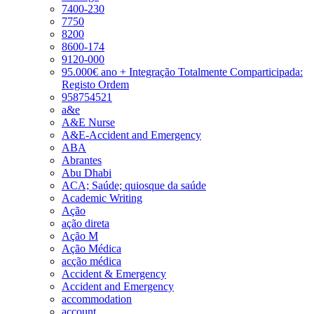
7400-230
7750
8200
8600-174
9120-000
95.000€ ano + Integração Totalmente Comparticipada:
Registo Ordem
958754521
a&e
A&E Nurse
A&E-Accident and Emergency
ABA
Abrantes
Abu Dhabi
ACA; Saúde; quiosque da saúde
Academic Writing
Ação
ação direta
Ação M
Ação Médica
acção médica
Accident & Emergency
Accident and Emergency
accommodation
account