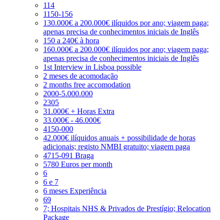
114
1150-156
130.000€ a 200.000€ ilíquidos por ano; viagem paga;
apenas precisa de conhecimentos iniciais de Inglês
150 a 240€ à hora
160.000€ a 200.000€ ilíquidos por ano; viagem paga;
apenas precisa de conhecimentos iniciais de Inglês
1st Interview in Lisboa possible
2 meses de acomodação
2 months free accomodation
2000-5.000.000
2305
31.000€ + Horas Extra
33.000€ - 46.000€
4150-000
42.000€ ilíquidos anuais + possibilidade de horas
adicionais; registo NMBI gratuito; viagem paga
4715-091 Braga
5780 Euros per month
6
6 e 7
6 meses Experiência
69
7; Hospitais NHS & Privados de Prestígio; Relocation
Package