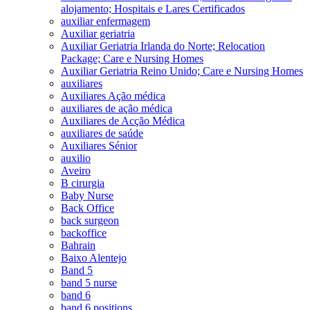
alojamento; Hospitais e Lares Certificados
auxiliar enfermagem
Auxiliar geriatria
Auxiliar Geriatria Irlanda do Norte; Relocation
Package; Care e Nursing Homes
Auxiliar Geriatria Reino Unido; Care e Nursing Homes
auxiliares
Auxiliares Ação médica
auxiliares de ação médica
Auxiliares de Acção Médica
auxiliares de saúde
Auxiliares Sénior
auxilio
Aveiro
B cirurgia
Baby Nurse
Back Office
back surgeon
backoffice
Bahrain
Baixo Alentejo
Band 5
band 5 nurse
band 6
band 6 positions