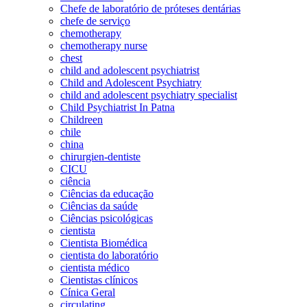
Chefe de laboratório de próteses dentárias
chefe de serviço
chemotherapy
chemotherapy nurse
chest
child and adolescent psychiatrist
Child and Adolescent Psychiatry
child and adolescent psychiatry specialist
Child Psychiatrist In Patna
Childreen
chile
china
chirurgien-dentiste
CICU
ciência
Ciências da educação
Ciências da saúde
Ciências psicológicas
cientista
Cientista Biomédica
cientista do laboratório
cientista médico
Cientistas clínicos
Cínica Geral
circulating