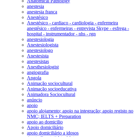
Anatomical Pathology
anestesia
anestesia frança
Anestésico
Anestésico - cardiaco - cardiologia - enfermeira
anestésico - enfermeiras - entrevista Skype - esfrega -
hospital - instrumentador - nhs - rgn
anestesiologia
Anestesiologista
anestesiologo
Anestesista
anestesistas
Anesthesiologist
angiografia
Angola
Animação sociocultural
Animação socioeducativa
Animadora Sociocultural
anúncio
apoio
apoio alojamento; apoio na integração; apoio registo no
NMC; IELTS + Preparation
apoio ao domicilio
Apoio domiciliário
apoio domiciliário a idosos