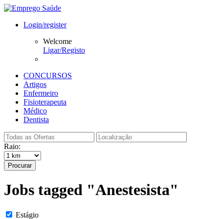
Login/register
Welcome
Ligar/Registo
CONCURSOS
Artigos
Enfermeiro
Fisioterapeuta
Médico
Dentista
Raio:
Procurar
Jobs tagged "Anestesista"
Estágio