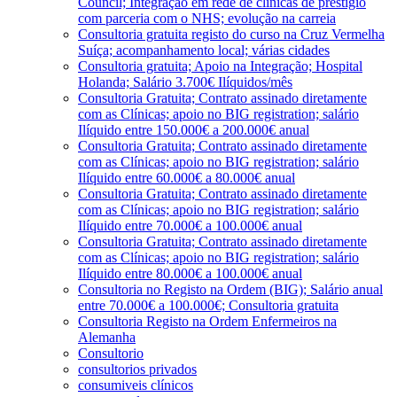
Council; Integração em rede de clínicas de prestígio
com parceria com o NHS; evolução na carreia
Consultoria gratuita registo do curso na Cruz Vermelha
Suíça; acompanhamento local; várias cidades
Consultoria gratuita; Apoio na Integração; Hospital
Holanda; Salário 3.700€ Ilíquidos/mês
Consultoria Gratuita; Contrato assinado diretamente
com as Clínicas; apoio no BIG registration; salário
Ilíquido entre 150.000€ a 200.000€ anual
Consultoria Gratuita; Contrato assinado diretamente
com as Clínicas; apoio no BIG registration; salário
Ilíquido entre 60.000€ a 80.000€ anual
Consultoria Gratuita; Contrato assinado diretamente
com as Clínicas; apoio no BIG registration; salário
Ilíquido entre 70.000€ a 100.000€ anual
Consultoria Gratuita; Contrato assinado diretamente
com as Clínicas; apoio no BIG registration; salário
Ilíquido entre 80.000€ a 100.000€ anual
Consultoria no Registo na Ordem (BIG); Salário anual
entre 70.000€ a 100.000€; Consultoria gratuita
Consultoria Registo na Ordem Enfermeiros na
Alemanha
Consultorio
consultorios privados
consumiveis clínicos