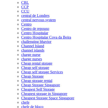
CBL
CCP
CCU
central de Londres
central nervous system
Centro
Centro de repouso
Centro Hospitalar
Centro Hospitalar Cova da Beira
challenging bhavior
Channel Island
channel islands
charge nurse
charge nurses
Cheap rental storage
Cheap self storage
Cheap self storage Services
Cheap Storage
Cheap storage rental
Cheap Storage Singapore
Cheapest Self Storage
Cheapest storage in Singapore
Cheapest Storage Space Singapore
chefe
chefe de bloco