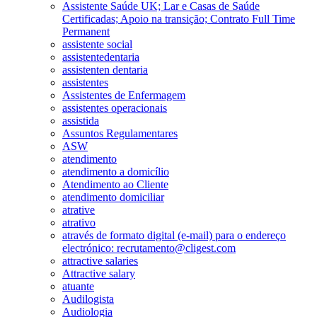
Assistente Saúde UK; Lar e Casas de Saúde
Certificadas; Apoio na transição; Contrato Full Time
Permanent
assistente social
assistentedentaria
assistenten dentaria
assistentes
Assistentes de Enfermagem
assistentes operacionais
assistida
Assuntos Regulamentares
ASW
atendimento
atendimento a domicílio
Atendimento ao Cliente
atendimento domiciliar
atrative
atrativo
através de formato digital (e-mail) para o endereço
electrónico: recrutamento@cligest.com
attractive salaries
Attractive salary
atuante
Audilogista
Audiologia