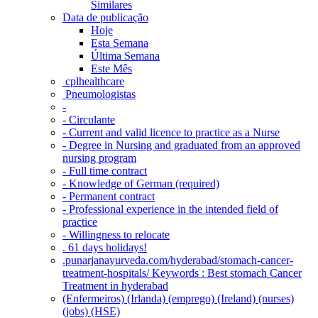
Similares
Data de publicação
Hoje
Esta Semana
Última Semana
Este Mês
‎ cplhealthcare‬
Pneumologistas
-
- Circulante
- Current and valid licence to practice as a Nurse
- Degree in Nursing and graduated from an approved
nursing program
- Full time contract
- Knowledge of German (required)
- Permanent contract
- Professional experience in the intended field of
practice
- Willingness to relocate
. 61 days holidays!
.punarjanayurveda.com/hyderabad/stomach-cancer-
treatment-hospitals/ Keywords : Best stomach Cancer
Treatment in hyderabad
(Enfermeiros) (Irlanda) (emprego) (Ireland) (nurses)
(jobs) (HSE)