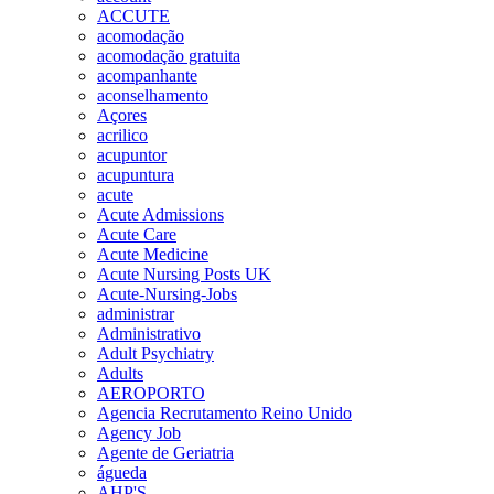
ACCUTE
acomodação
acomodação gratuita
acompanhante
aconselhamento
Açores
acrilico
acupuntor
acupuntura
acute
Acute Admissions
Acute Care
Acute Medicine
Acute Nursing Posts UK
Acute-Nursing-Jobs
administrar
Administrativo
Adult Psychiatry
Adults
AEROPORTO
Agencia Recrutamento Reino Unido
Agency Job
Agente de Geriatria
águeda
AHP'S