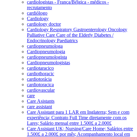
cardiologistas - França/Bélgica - médicos -
recrutamento
cardiólogo
Cardiology
cardiology doctor
Cardiology Respiratory Gastroenterology Oncology
Palliative Care Care of the Elderly Diabetes /
Endocrinology Paediatrics
cardiopneumologa
Cardiopneumologia
cardiopneumologista
Cardiopneumologistas
cardiotaracico
cardiothoracic
cardiotorácia
cardiotoracica
cardiovascular
care
Care Asistants
care assistant
Care Assistant para 1 LAR em Inglaterra; Sem e com
experiência; Contrato Full Time diretamente com os
Lares; Salário mensal entre 1.500£ a 2.000£
Care Assistant UK; Nursing/Care Home; Salários entre
1.500£ a 2.000£ por mês; Acompanhamento local em