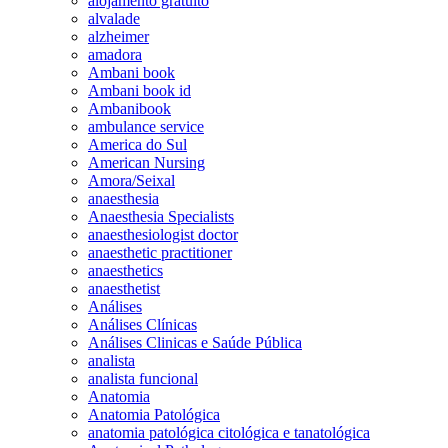
alojamento gratuito
alvalade
alzheimer
amadora
Ambani book
Ambani book id
Ambanibook
ambulance service
America do Sul
American Nursing
Amora/Seixal
anaesthesia
Anaesthesia Specialists
anaesthesiologist doctor
anaesthetic practitioner
anaesthetics
anaesthetist
Análises
Análises Clínicas
Análises Clinicas e Saúde Pública
analista
analista funcional
Anatomia
Anatomia Patológica
anatomia patológica citológica e tanatológica