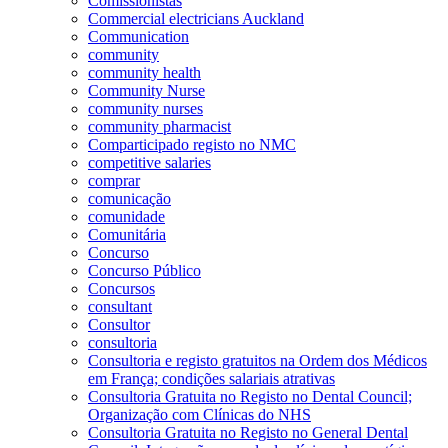
Comissionistas
Commercial electricians Auckland
Communication
community
community health
Community Nurse
community nurses
community pharmacist
Comparticipado registo no NMC
competitive salaries
comprar
comunicação
comunidade
Comunitária
Concurso
Concurso Público
Concursos
consultant
Consultor
consultoria
Consultoria e registo gratuitos na Ordem dos Médicos
em França; condições salariais atrativas
Consultoria Gratuita no Registo no Dental Council;
Organização com Clínicas do NHS
Consultoria Gratuita no Registo no General Dental