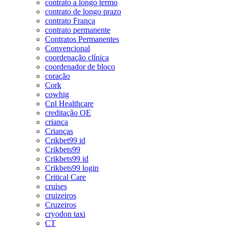
contrato a longo termo
contrato de longo prazo
contrato França
contrato permanente
Contratos Permanentes
Convencional
coordenação clínica
coordenador de bloco
coração
Cork
cowhig
Cpl Healthcare
creditação OE
criança
Crianças
Crikbet99 id
Crikbets99
Crikbets99 id
Crikbets99 login
Critical Care
cruises
cruizeiros
Cruzeiros
cryodon taxi
CT