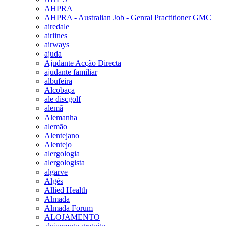
AHPRA
AHPRA - Australian Job - Genral Practitioner GMC
airedale
airlines
airways
ajuda
Ajudante Acção Directa
ajudante familiar
albufeira
Alcobaça
ale discgolf
alemã
Alemanha
alemão
Alentejano
Alentejo
alergologia
alergologista
algarve
Algés
Allied Health
Almada
Almada Forum
ALOJAMENTO