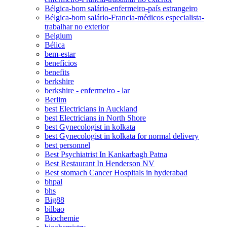
Bélgica-bom salário-enfermeiro-país estrangeiro
Bélgica-bom salário-Francia-médicos especialista-
trabalhar no exterior
Belgium
Bélica
bem-estar
benefícios
benefits
berkshire
berkshire - enfermeiro - lar
Berlim
best Electricians in Auckland
best Electricians in North Shore
best Gynecologist in kolkata
best Gynecologist in kolkata for normal delivery
best personnel
Best Psychiatrist In Kankarbagh Patna
Best Restaurant In Henderson NV
Best stomach Cancer Hospitals in hyderabad
bhpal
bhs
Big88
bilbao
Biochemie