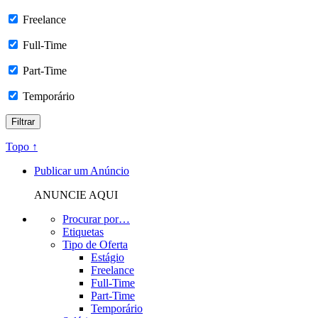
Freelance
Full-Time
Part-Time
Temporário
Topo ↑
Publicar um Anúncio
ANUNCIE AQUI
Procurar por…
Etiquetas
Tipo de Oferta
Estágio
Freelance
Full-Time
Part-Time
Temporário