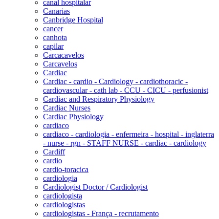
canal hospitalar
Canarias
Canbridge Hospital
cancer
canhota
capilar
Carcacavelos
Carcavelos
Cardiac
Cardiac - cardio - Cardiology - cardiothoracic -
cardiovascular - cath lab - CCU - CICU - perfusionist
Cardiac and Respiratory Physiology
Cardiac Nurses
Cardiac Physiology
cardiaco
cardiaco - cardiologia - enfermeira - hospital - inglaterra
- nurse - rgn - STAFF NURSE - cardiac - cardiology
Cardiff
cardio
cardio-toracica
cardiologia
Cardiologist Doctor / Cardiologist
cardiologista
cardiologistas
cardiologistas - França - recrutamento