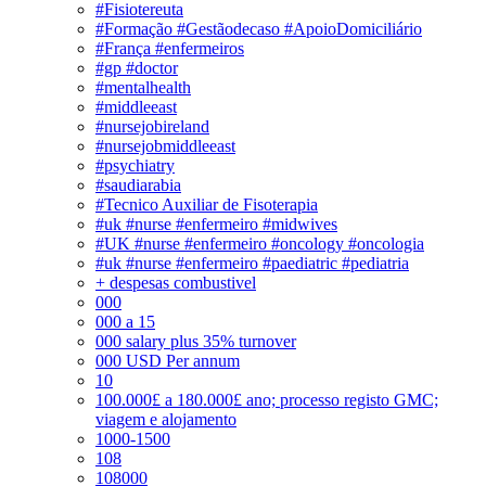
#Fisiotereuta
#Formação #Gestãodecaso #ApoioDomiciliário
#França #enfermeiros
#gp #doctor
#mentalhealth
#middleeast
#nursejobireland
#nursejobmiddleeast
#psychiatry
#saudiarabia
#Tecnico Auxiliar de Fisoterapia
#uk #nurse #enfermeiro #midwives
#UK #nurse #enfermeiro #oncology #oncologia
#uk #nurse #enfermeiro #paediatric #pediatria
+ despesas combustivel
000
000 a 15
000 salary plus 35% turnover
000 USD Per annum
10
100.000£ a 180.000£ ano; processo registo GMC;
viagem e alojamento
1000-1500
108
108000