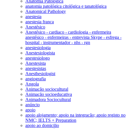
Anatomia Patológica
anatomia patológica citológica e tanatológica
Anatomical Pathology
anestesia
anestesia frança
Anestésico
Anestésico - cardiaco - cardiologia - enfermeira
anestésico - enfermeiras - entrevista Skype - esfrega -
hospital - instrumentador - nhs - rgn
anestesiologia
Anestesiologista
anestesiologo
Anestesista
anestesistas
Anesthesiologist
angiografia
Angola
Animação sociocultural
Animação socioeducativa
Animadora Sociocultural
anúncio
apoio
apoio alojamento; apoio na integração; apoio registo no
NMC; IELTS + Preparation
apoio ao domicilio