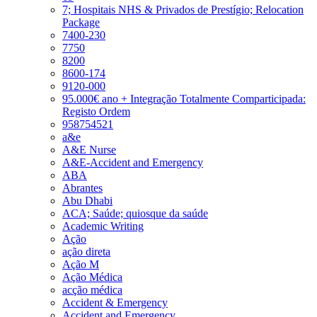
7; Hospitais NHS & Privados de Prestígio; Relocation
Package
7400-230
7750
8200
8600-174
9120-000
95.000€ ano + Integração Totalmente Comparticipada:
Registo Ordem
958754521
a&e
A&E Nurse
A&E-Accident and Emergency
ABA
Abrantes
Abu Dhabi
ACA; Saúde; quiosque da saúde
Academic Writing
Ação
ação direta
Ação M
Ação Médica
acção médica
Accident & Emergency
Accident and Emergency