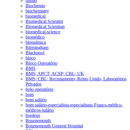
bilbao
Biochemie
biochemistry
biomedical
Biomedical Scientist
Biomedical Scientists
biomedical-science
biomédico
bioquímica
Birmingham
Blackpool
bloco
Bloco Operatório
BMS
BMS; APCT; ACSP; CBL; UK
BMS; CBL; Recrutamento; Reino Unido; Laboratórios
Privados
bolo operatório
bom
bom salário
bom salário-especialista-especialistas-França-médico-
médicos-salário
bordeus
Bournemouth
Bournemouth General Hospital