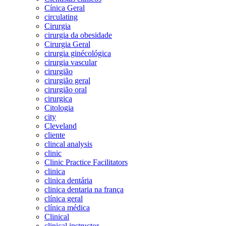
Cínica Geral
circulating
Cirurgia
cirurgia da obesidade
Cirurgia Geral
cirurgia ginécológica
cirurgia vascular
cirurgião
cirurgião geral
cirurgião oral
cirurgica
Citologia
city
Cleveland
cliente
clincal analysis
clinic
Clinic Practice Facilitators
clinica
clinica dentária
clinica dentaria na frança
clínica geral
clínica médica
Clinical
clinical instructor