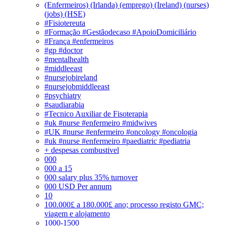
(Enfermeiros) (Irlanda) (emprego) (Ireland) (nurses)
(jobs) (HSE)
#Fisiotereuta
#Formação #Gestãodecaso #ApoioDomiciliário
#França #enfermeiros
#gp #doctor
#mentalhealth
#middleeast
#nursejobireland
#nursejobmiddleeast
#psychiatry
#saudiarabia
#Tecnico Auxiliar de Fisoterapia
#uk #nurse #enfermeiro #midwives
#UK #nurse #enfermeiro #oncology #oncologia
#uk #nurse #enfermeiro #paediatric #pediatria
+ despesas combustivel
000
000 a 15
000 salary plus 35% turnover
000 USD Per annum
10
100.000£ a 180.000£ ano; processo registo GMC;
viagem e alojamento
1000-1500