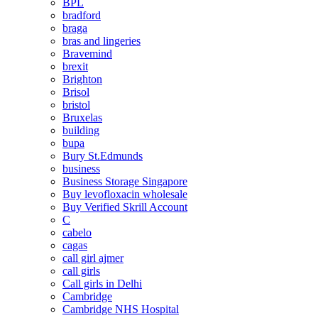
BPL
bradford
braga
bras and lingeries
Bravemind
brexit
Brighton
Brisol
bristol
Bruxelas
building
bupa
Bury St.Edmunds
business
Business Storage Singapore
Buy levofloxacin wholesale
Buy Verified Skrill Account
C
cabelo
cagas
call girl ajmer
call girls
Call girls in Delhi
Cambridge
Cambridge NHS Hospital