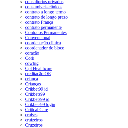
consultorios privados
consumiveis clínicos
contrato a longo termo
contrato de longo prazo
contrato França
contrato permanente
Contratos Permanentes
Convencional
coordenação clínica
coordenador de bloco
coração
Cork
cowhig
Cpl Healthcare
creditação OE
criança
Crianças
Crikbet99 id
Crikbets99
Crikbets99 id
Crikbets99 login
Critical Care
cruises
cruizeiros
Cruzeiros