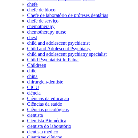
chefe
chefe de bloco
Chefe de laboratório de próteses dentárias
chefe de serviço
chemotherapy
chemotherapy nurse
chest
child and adolescent psychiatrist
Child and Adolescent Psychiatry
child and adolescent psychiatry specialist
Child Psychiatrist In Patna
Childreen
chile
china
chirurgien-dentiste
CICU
ciência
Ciências da educação
Ciências da saúde
Ciências psicológicas
cientista
Cientista Biomédica
cientista do laboratório
cientista médico
Cientistas clínicos