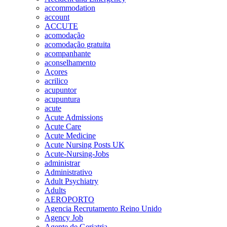
accommodation
account
ACCUTE
acomodação
acomodação gratuita
acompanhante
aconselhamento
Açores
acrilico
acupuntor
acupuntura
acute
Acute Admissions
Acute Care
Acute Medicine
Acute Nursing Posts UK
Acute-Nursing-Jobs
administrar
Administrativo
Adult Psychiatry
Adults
AEROPORTO
Agencia Recrutamento Reino Unido
Agency Job
Agente de Geriatria