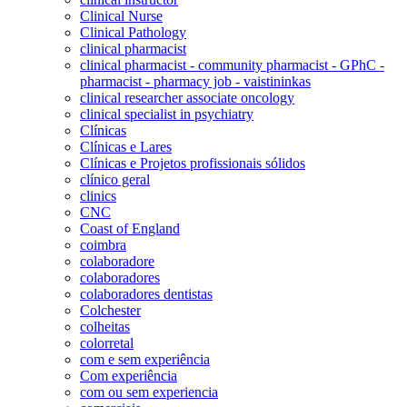
Clinical Nurse
Clinical Pathology
clinical pharmacist
clinical pharmacist - community pharmacist - GPhC -
pharmacist - pharmacy job - vaistininkas
clinical researcher associate oncology
clinical specialist in psychiatry
Clínicas
Clínicas e Lares
Clínicas e Projetos profissionais sólidos
clínico geral
clinics
CNC
Coast of England
coimbra
colaboradore
colaboradores
colaboradores dentistas
Colchester
colheitas
colorretal
com e sem experiência
Com experiência
com ou sem experiencia