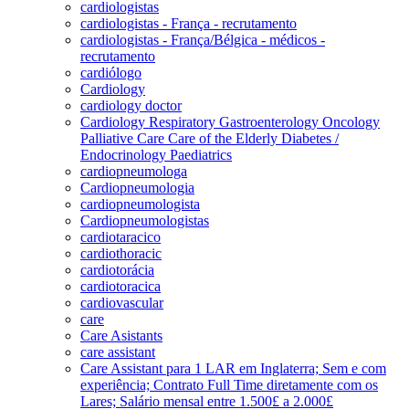
cardiologistas
cardiologistas - França - recrutamento
cardiologistas - França/Bélgica - médicos -
recrutamento
cardiólogo
Cardiology
cardiology doctor
Cardiology Respiratory Gastroenterology Oncology
Palliative Care Care of the Elderly Diabetes /
Endocrinology Paediatrics
cardiopneumologa
Cardiopneumologia
cardiopneumologista
Cardiopneumologistas
cardiotaracico
cardiothoracic
cardiotorácia
cardiotoracica
cardiovascular
care
Care Asistants
care assistant
Care Assistant para 1 LAR em Inglaterra; Sem e com
experiência; Contrato Full Time diretamente com os
Lares; Salário mensal entre 1.500£ a 2.000£