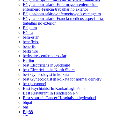
Bélgica-bom salário-Enfermagem-enfermeira-
enfermeiro-Francia-trabalhar no exterior
Bélgica-bom salário-enfermeiro-país estrangeiro
Bélgica-bom salário-Francia-médicos especialista-
trabalhar no exterior
Belgium
Bélica
bem-estar
benefícios
benefits
berkshire
berkshire - enfermeiro - lar
Berlim
best Electricians in Auckland
best Electricians in North Shore
best Gynecologist in kolkata
best Gynecologist in kolkata for normal delivery
best personnel
Best Psychiatrist In Kankarbagh Patna
Best Restaurant In Henderson NV
Best stomach Cancer Hospitals in hyderabad
bhpal
bhs
Big88