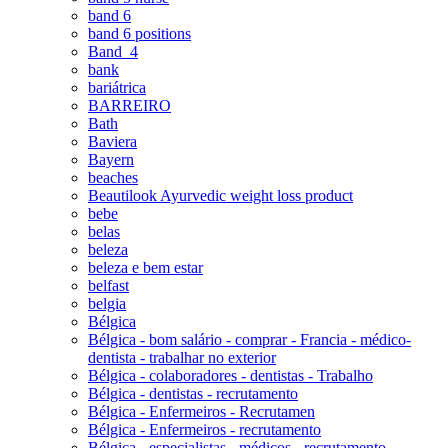
band 6
band 6 positions
Band_4
bank
bariátrica
BARREIRO
Bath
Baviera
Bayern
beaches
Beautilook Ayurvedic weight loss product
bebe
belas
beleza
beleza e bem estar
belfast
belgia
Bélgica
Bélgica - bom salário - comprar - Francia - médico-
dentista - trabalhar no exterior
Bélgica - colaboradores - dentistas - Trabalho
Bélgica - dentistas - recrutamento
Bélgica - Enfermeiros - Recrutamen
Bélgica - Enfermeiros - recrutamento
Bélgica - especialistas - médicos - recrutamento