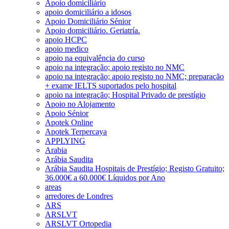
Apoio domiciliário
apoio domiciliário a idosos
Apoio Domiciliário Sénior
Apoio domiciliário. Geriatría.
apoio HCPC
apoio medico
apoio na equivalência do curso
apoio na integração; apoio registo no NMC
apoio na integração; apoio registo no NMC; preparação
+ exame IELTS suportados pelo hospital
apoio na integração; Hospital Privado de prestígio
Apoio no Alojamento
Apoio Sénior
Apotek Online
Apotek Terpercaya
APPLYING
Arabia
Arábia Saudita
Arábia Saudita Hospitais de Prestígio; Registo Gratuito;
36.000€ a 60.000€ Líquidos por Ano
areas
arredores de Londres
ARS
ARSLVT
ARSLVT Ortopedia