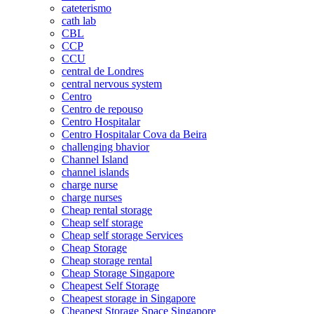
cateterismo
cath lab
CBL
CCP
CCU
central de Londres
central nervous system
Centro
Centro de repouso
Centro Hospitalar
Centro Hospitalar Cova da Beira
challenging bhavior
Channel Island
channel islands
charge nurse
charge nurses
Cheap rental storage
Cheap self storage
Cheap self storage Services
Cheap Storage
Cheap storage rental
Cheap Storage Singapore
Cheapest Self Storage
Cheapest storage in Singapore
Cheapest Storage Space Singapore