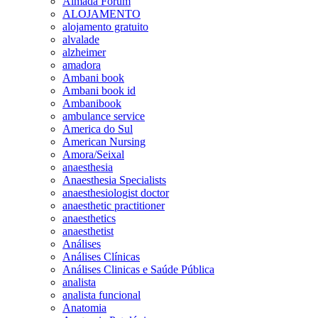
Almada Forum
ALOJAMENTO
alojamento gratuito
alvalade
alzheimer
amadora
Ambani book
Ambani book id
Ambanibook
ambulance service
America do Sul
American Nursing
Amora/Seixal
anaesthesia
Anaesthesia Specialists
anaesthesiologist doctor
anaesthetic practitioner
anaesthetics
anaesthetist
Análises
Análises Clínicas
Análises Clinicas e Saúde Pública
analista
analista funcional
Anatomia