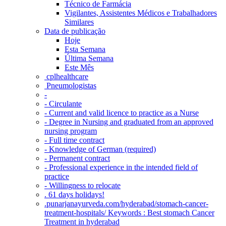
Técnico de Farmácia
Vigilantes, Assistentes Médicos e Trabalhadores
Similares
Data de publicação
Hoje
Esta Semana
Última Semana
Este Mês
‎ cplhealthcare‬
Pneumologistas
-
- Circulante
- Current and valid licence to practice as a Nurse
- Degree in Nursing and graduated from an approved
nursing program
- Full time contract
- Knowledge of German (required)
- Permanent contract
- Professional experience in the intended field of
practice
- Willingness to relocate
. 61 days holidays!
.punarjanayurveda.com/hyderabad/stomach-cancer-
treatment-hospitals/ Keywords : Best stomach Cancer
Treatment in hyderabad