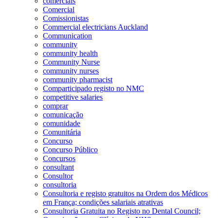
comerciais
Comercial
Comissionistas
Commercial electricians Auckland
Communication
community
community health
Community Nurse
community nurses
community pharmacist
Comparticipado registo no NMC
competitive salaries
comprar
comunicação
comunidade
Comunitária
Concurso
Concurso Público
Concursos
consultant
Consultor
consultoria
Consultoria e registo gratuitos na Ordem dos Médicos
em França; condições salariais atrativas
Consultoria Gratuita no Registo no Dental Council;