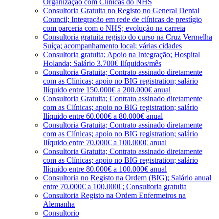
Organização com Clínicas do NHS
Consultoria Gratuita no Registo no General Dental
Council; Integração em rede de clínicas de prestígio
com parceria com o NHS; evolução na carreia
Consultoria gratuita registo do curso na Cruz Vermelha
Suíça; acompanhamento local; várias cidades
Consultoria gratuita; Apoio na Integração; Hospital
Holanda; Salário 3.700€ Ilíquidos/mês
Consultoria Gratuita; Contrato assinado diretamente
com as Clínicas; apoio no BIG registration; salário
Ilíquido entre 150.000€ a 200.000€ anual
Consultoria Gratuita; Contrato assinado diretamente
com as Clínicas; apoio no BIG registration; salário
Ilíquido entre 60.000€ a 80.000€ anual
Consultoria Gratuita; Contrato assinado diretamente
com as Clínicas; apoio no BIG registration; salário
Ilíquido entre 70.000€ a 100.000€ anual
Consultoria Gratuita; Contrato assinado diretamente
com as Clínicas; apoio no BIG registration; salário
Ilíquido entre 80.000€ a 100.000€ anual
Consultoria no Registo na Ordem (BIG); Salário anual
entre 70.000€ a 100.000€; Consultoria gratuita
Consultoria Registo na Ordem Enfermeiros na
Alemanha
Consultorio