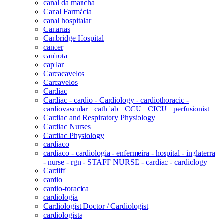
canal da mancha
Canal Farmácia
canal hospitalar
Canarias
Canbridge Hospital
cancer
canhota
capilar
Carcacavelos
Carcavelos
Cardiac
Cardiac - cardio - Cardiology - cardiothoracic -
cardiovascular - cath lab - CCU - CICU - perfusionist
Cardiac and Respiratory Physiology
Cardiac Nurses
Cardiac Physiology
cardiaco
cardiaco - cardiologia - enfermeira - hospital - inglaterra
- nurse - rgn - STAFF NURSE - cardiac - cardiology
Cardiff
cardio
cardio-toracica
cardiologia
Cardiologist Doctor / Cardiologist
cardiologista