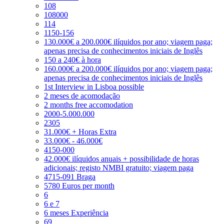
108
108000
114
1150-156
130.000€ a 200.000€ ilíquidos por ano; viagem paga;
apenas precisa de conhecimentos iniciais de Inglês
150 a 240€ à hora
160.000€ a 200.000€ ilíquidos por ano; viagem paga;
apenas precisa de conhecimentos iniciais de Inglês
1st Interview in Lisboa possible
2 meses de acomodação
2 months free accomodation
2000-5.000.000
2305
31.000€ + Horas Extra
33.000€ - 46.000€
4150-000
42.000€ ilíquidos anuais + possibilidade de horas
adicionais; registo NMBI gratuito; viagem paga
4715-091 Braga
5780 Euros per month
6
6 e 7
6 meses Experiência
69