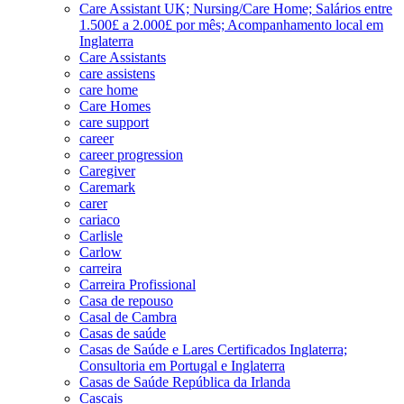
Care Assistant UK; Nursing/Care Home; Salários entre
1.500£ a 2.000£ por mês; Acompanhamento local em
Inglaterra
Care Assistants
care assistens
care home
Care Homes
care support
career
career progression
Caregiver
Caremark
carer
cariaco
Carlisle
Carlow
carreira
Carreira Profissional
Casa de repouso
Casal de Cambra
Casas de saúde
Casas de Saúde e Lares Certificados Inglaterra;
Consultoria em Portugal e Inglaterra
Casas de Saúde República da Irlanda
Cascais