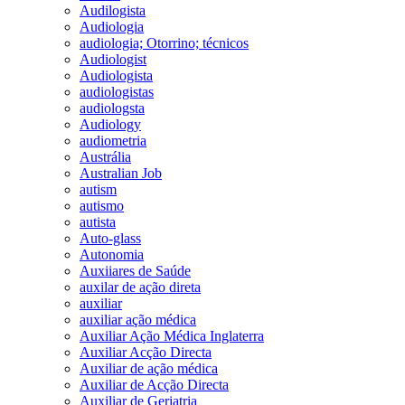
Audilogista
Audiologia
audiologia; Otorrino; técnicos
Audiologist
Audiologista
audiologistas
audiologsta
Audiology
audiometria
Austrália
Australian Job
autism
autismo
autista
Auto-glass
Autonomia
Auxiiares de Saúde
auxilar de ação direta
auxiliar
auxiliar ação médica
Auxiliar Ação Médica Inglaterra
Auxiliar Acção Directa
Auxiliar de ação médica
Auxiliar de Acção Directa
Auxiliar de Geriatria