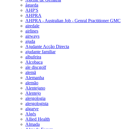
águeda
AHP'S
AHPRA
AHPRA - Australian Job - Genral Practitioner GMC
airedale
airlines
airways
ajuda
Ajudante Acção Directa
ajudante familiar
albufeira
Alcobaça
ale discgolf
alemã
Alemanha
alemão
Alentejano
Alentejo
alergologia
alergologista
algarve
Algés
Allied Health
Almada