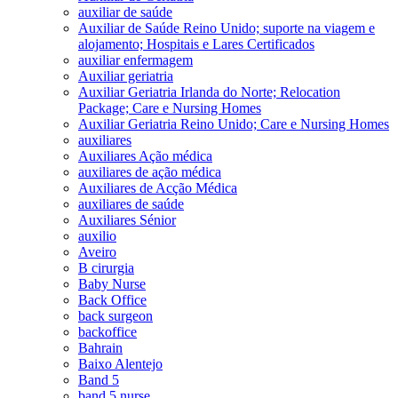
auxiliar de saúde
Auxiliar de Saúde Reino Unido; suporte na viagem e
alojamento; Hospitais e Lares Certificados
auxiliar enfermagem
Auxiliar geriatria
Auxiliar Geriatria Irlanda do Norte; Relocation
Package; Care e Nursing Homes
Auxiliar Geriatria Reino Unido; Care e Nursing Homes
auxiliares
Auxiliares Ação médica
auxiliares de ação médica
Auxiliares de Acção Médica
auxiliares de saúde
Auxiliares Sénior
auxilio
Aveiro
B cirurgia
Baby Nurse
Back Office
back surgeon
backoffice
Bahrain
Baixo Alentejo
Band 5
band 5 nurse