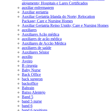
alojamento; Hospitais e Lares Certificados
auxiliar enfermagem
Auxiliar geriatria
Auxiliar Geriatria Irlanda do Norte; Relocation
Package; Care e Nursing Homes
Auxiliar Geriatria Reino Unido; Care e Nursing Homes
auxiliares
Auxiliares Ação médica
auxiliares de ação médica
Auxiliares de Acção Médica
auxiliares de saúde
Auxiliares Sénior
auxilio
Aveiro
B cirurgia
Baby Nurse
Back Office
back surgeon
backoffice
Bahrain
Baixo Alentejo
Band 5
band 5 nurse
band 6
band 6 positions