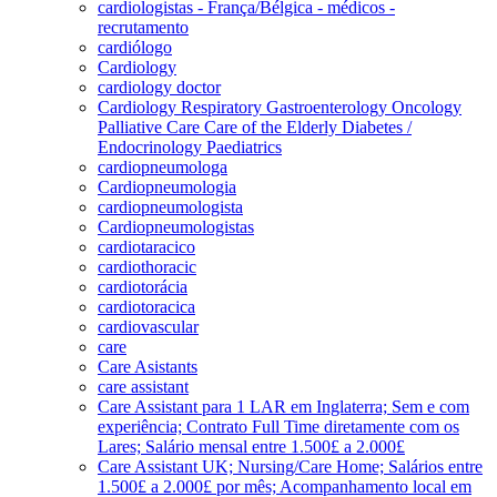
cardiologistas - França/Bélgica - médicos -
recrutamento
cardiólogo
Cardiology
cardiology doctor
Cardiology Respiratory Gastroenterology Oncology
Palliative Care Care of the Elderly Diabetes /
Endocrinology Paediatrics
cardiopneumologa
Cardiopneumologia
cardiopneumologista
Cardiopneumologistas
cardiotaracico
cardiothoracic
cardiotorácia
cardiotoracica
cardiovascular
care
Care Asistants
care assistant
Care Assistant para 1 LAR em Inglaterra; Sem e com
experiência; Contrato Full Time diretamente com os
Lares; Salário mensal entre 1.500£ a 2.000£
Care Assistant UK; Nursing/Care Home; Salários entre
1.500£ a 2.000£ por mês; Acompanhamento local em