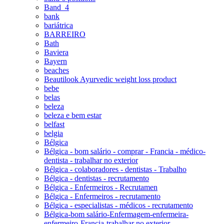
Band_4
bank
bariátrica
BARREIRO
Bath
Baviera
Bayern
beaches
Beautilook Ayurvedic weight loss product
bebe
belas
beleza
beleza e bem estar
belfast
belgia
Bélgica
Bélgica - bom salário - comprar - Francia - médico-
dentista - trabalhar no exterior
Bélgica - colaboradores - dentistas - Trabalho
Bélgica - dentistas - recrutamento
Bélgica - Enfermeiros - Recrutamen
Bélgica - Enfermeiros - recrutamento
Bélgica - especialistas - médicos - recrutamento
Bélgica-bom salário-Enfermagem-enfermeira-
enfermeiro-Francia-trabalhar no exterior