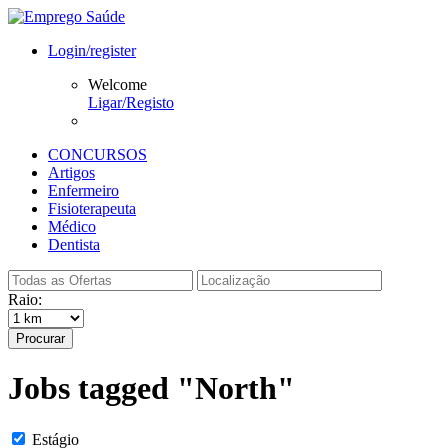
Login/register
Welcome
Ligar/Registo
CONCURSOS
Artigos
Enfermeiro
Fisioterapeuta
Médico
Dentista
Raio:
Procurar
Jobs tagged "North"
Estágio