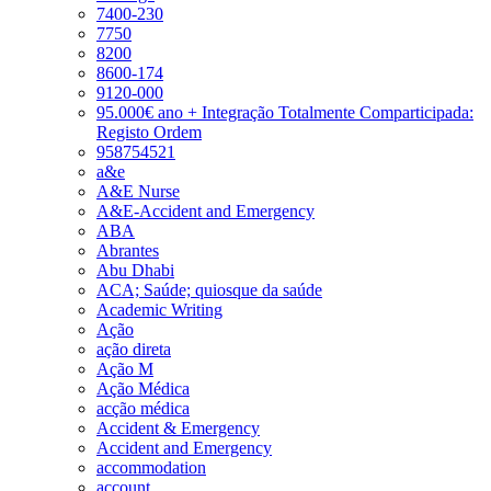
7400-230
7750
8200
8600-174
9120-000
95.000€ ano + Integração Totalmente Comparticipada:
Registo Ordem
958754521
a&e
A&E Nurse
A&E-Accident and Emergency
ABA
Abrantes
Abu Dhabi
ACA; Saúde; quiosque da saúde
Academic Writing
Ação
ação direta
Ação M
Ação Médica
acção médica
Accident & Emergency
Accident and Emergency
accommodation
account