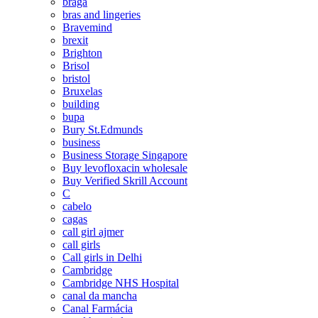
braga
bras and lingeries
Bravemind
brexit
Brighton
Brisol
bristol
Bruxelas
building
bupa
Bury St.Edmunds
business
Business Storage Singapore
Buy levofloxacin wholesale
Buy Verified Skrill Account
C
cabelo
cagas
call girl ajmer
call girls
Call girls in Delhi
Cambridge
Cambridge NHS Hospital
canal da mancha
Canal Farmácia