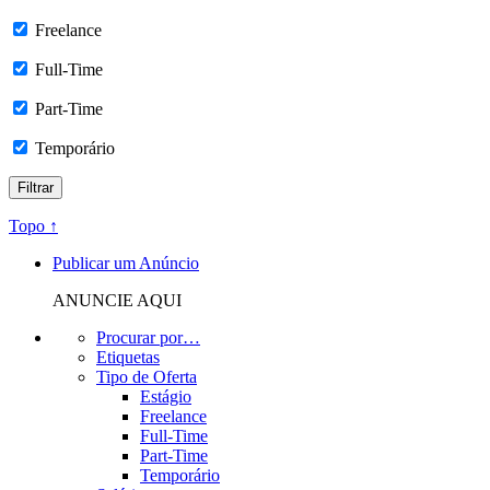
Freelance
Full-Time
Part-Time
Temporário
Topo ↑
Publicar um Anúncio
ANUNCIE AQUI
Procurar por…
Etiquetas
Tipo de Oferta
Estágio
Freelance
Full-Time
Part-Time
Temporário