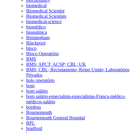
biochemistry
biomedical
Biomedical Scientist
Biomedical Scientists
biomedical-science
biomédico
bioquímica
Birmingham
Blackpool
bloco
Bloco Operatório
BMS
BMS; APCT; ACSP; CBL; UK
BMS; CBL; Recrutamento; Reino Unido; Laboratórios
Privados
bolo operatório
bom
bom salário
bom salário-especialista-especialistas-França-médico-
médicos-salário
bordeus
Bournemouth
Bournemouth General Hospital
BPL
bradford