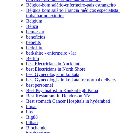
Bélgica-bom salário-enfermeiro-país estrangeiro
Bélgica-bom salário-Francia-médicos especialista-
trabalhar no exterior
Belgium
Bélica
bem-estar
benefícios
benefits
berkshire
berkshire - enfermeiro - lar
Berlim
best Electricians in Auckland
best Electricians in North Shore
best Gynecologist in kolkata
best Gynecologist in kolkata for normal delivery
best personnel
Best Psychiatrist In Kankarbagh Patna
Best Restaurant In Henderson NV
Best stomach Cancer Hospitals in hyderabad
bhpal
bhs
Big88
bilbao
Biochemie