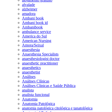
alojamento gratuito
alvalade
alzheimer
amadora
Ambani book
Ambani book id
Ambanibook
ambulance service
America do Sul
American Nursing
Amora/Seixal
anaesthesia
Anaesthesia Specialists
anaesthesiologist doctor
anaesthetic practitioner
anaesthetics
anaesthetist
Análises
Análises Clínicas
Análises Clinicas e Saúde Pública
analista
analista funcional
Anatomia
Anatomia Patológica
anatomia patológica citológica e tanatológica