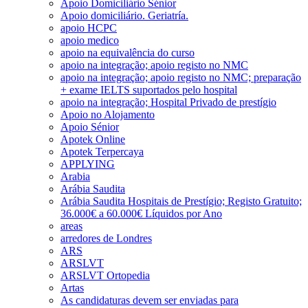
Apoio Domiciliário Sénior
Apoio domiciliário. Geriatría.
apoio HCPC
apoio medico
apoio na equivalência do curso
apoio na integração; apoio registo no NMC
apoio na integração; apoio registo no NMC; preparação
+ exame IELTS suportados pelo hospital
apoio na integração; Hospital Privado de prestígio
Apoio no Alojamento
Apoio Sénior
Apotek Online
Apotek Terpercaya
APPLYING
Arabia
Arábia Saudita
Arábia Saudita Hospitais de Prestígio; Registo Gratuito;
36.000€ a 60.000€ Líquidos por Ano
areas
arredores de Londres
ARS
ARSLVT
ARSLVT Ortopedia
Artas
As candidaturas devem ser enviadas para