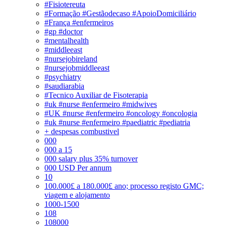
#Fisiotereuta
#Formação #Gestãodecaso #ApoioDomiciliário
#França #enfermeiros
#gp #doctor
#mentalhealth
#middleeast
#nursejobireland
#nursejobmiddleeast
#psychiatry
#saudiarabia
#Tecnico Auxiliar de Fisoterapia
#uk #nurse #enfermeiro #midwives
#UK #nurse #enfermeiro #oncology #oncologia
#uk #nurse #enfermeiro #paediatric #pediatria
+ despesas combustivel
000
000 a 15
000 salary plus 35% turnover
000 USD Per annum
10
100.000£ a 180.000£ ano; processo registo GMC;
viagem e alojamento
1000-1500
108
108000