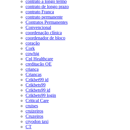
contrato a longo termo
contrato de longo prazo
contrato França
contrato permanente
Contratos Permanentes
Convencional
coordenação clínica
coordenador de bloco
coração
Cork
cowhig
Cpl Healthcare
creditação OE
criança
Crianças
Crikbet99 id
Crikbets99
Crikbets99 id
Crikbets99 login
Critical Care
cruises
cruizeiros
Cruzeiros
cryodon taxi
CT