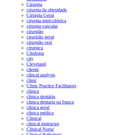
Cirurgia
cirurgia da obesidade
Cirurgia Geral
cirurgia ginécológica
cirurgia vascular
cirurgião
cirurgião geral
cirurgião oral
cirurgica
Citologia
city
Cleveland
cliente
clincal analysis
clinic
Clinic Practice Facilitators
clinica
clinica dentária
clinica dentaria na frança
clínica geral
clínica médica
Clinical
clinical instructor
Clinical Nurse
Clinical Pathology