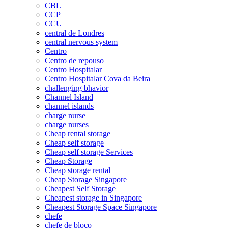
CBL
CCP
CCU
central de Londres
central nervous system
Centro
Centro de repouso
Centro Hospitalar
Centro Hospitalar Cova da Beira
challenging bhavior
Channel Island
channel islands
charge nurse
charge nurses
Cheap rental storage
Cheap self storage
Cheap self storage Services
Cheap Storage
Cheap storage rental
Cheap Storage Singapore
Cheapest Self Storage
Cheapest storage in Singapore
Cheapest Storage Space Singapore
chefe
chefe de bloco