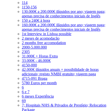
114
1150-156
130.000€ a 200.000€ ilíquidos por ano; viagem paga;
apenas precisa de conhecimentos iniciais de Inglês
150 a 240€ à hora
160.000€ a 200.000€ ilíquidos por ano; viagem paga;
apenas precisa de conhecimentos iniciais de Inglês
1st Interview in Lisboa possible
2 meses de acomodação
2 months free accomodation
2000-5.000.000
2305
31.000€ + Horas Extra
33.000€ - 46.000€
4150-000
42.000€ ilíquidos anuais + possibilidade de horas
adicionais; registo NMBI gratuito; viagem paga
4715-091 Braga
5780 Euros per month
6
6 e 7
6 meses Experiência
69
7; Hospitais NHS & Privados de Prestígio; Relocation
Package