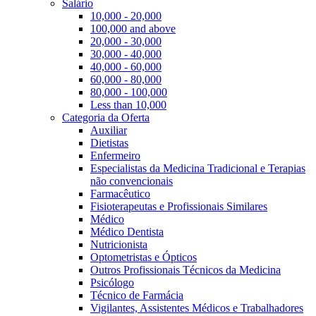
Salário
10,000 - 20,000
100,000 and above
20,000 - 30,000
30,000 - 40,000
40,000 - 60,000
60,000 - 80,000
80,000 - 100,000
Less than 10,000
Categoria da Oferta
Auxiliar
Dietistas
Enfermeiro
Especialistas da Medicina Tradicional e Terapias
não convencionais
Farmacêutico
Fisioterapeutas e Profissionais Similares
Médico
Médico Dentista
Nutricionista
Optometristas e Ópticos
Outros Profissionais Técnicos da Medicina
Psicólogo
Técnico de Farmácia
Vigilantes, Assistentes Médicos e Trabalhadores