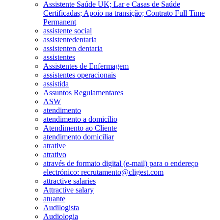
Assistente Saúde UK; Lar e Casas de Saúde
Certificadas; Apoio na transição; Contrato Full Time
Permanent
assistente social
assistentedentaria
assistenten dentaria
assistentes
Assistentes de Enfermagem
assistentes operacionais
assistida
Assuntos Regulamentares
ASW
atendimento
atendimento a domicílio
Atendimento ao Cliente
atendimento domiciliar
atrative
atrativo
através de formato digital (e-mail) para o endereço
electrónico: recrutamento@cligest.com
attractive salaries
Attractive salary
atuante
Audilogista
Audiologia