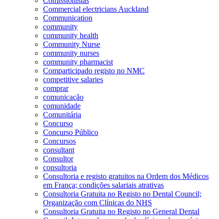
Comissionistas
Commercial electricians Auckland
Communication
community
community health
Community Nurse
community nurses
community pharmacist
Comparticipado registo no NMC
competitive salaries
comprar
comunicação
comunidade
Comunitária
Concurso
Concurso Público
Concursos
consultant
Consultor
consultoria
Consultoria e registo gratuitos na Ordem dos Médicos
em França; condições salariais atrativas
Consultoria Gratuita no Registo no Dental Council;
Organização com Clínicas do NHS
Consultoria Gratuita no Registo no General Dental