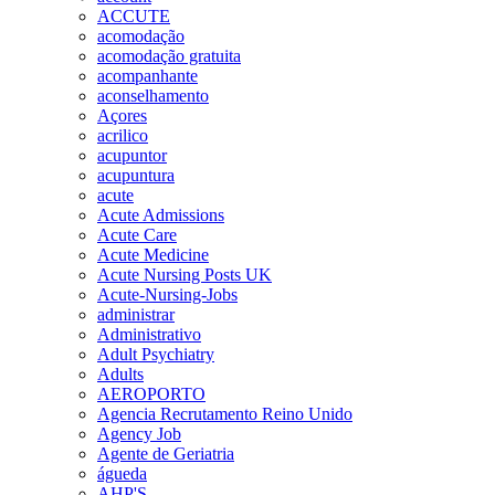
ACCUTE
acomodação
acomodação gratuita
acompanhante
aconselhamento
Açores
acrilico
acupuntor
acupuntura
acute
Acute Admissions
Acute Care
Acute Medicine
Acute Nursing Posts UK
Acute-Nursing-Jobs
administrar
Administrativo
Adult Psychiatry
Adults
AEROPORTO
Agencia Recrutamento Reino Unido
Agency Job
Agente de Geriatria
águeda
AHP'S