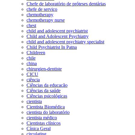
Chefe de laboratório de próteses dentárias
chefe de serviço
chemotherapy
chemotherapy nurse
chest
child and adolescent psychiatrist
Child and Adolescent Psychiatry
child and adolescent psychiatry specialist
Child Psychiatrist In Patna
Childreen
chile
china
chirurgien-dentiste
CICU
ciência
Ciências da educação
Ciências da saúde
Ciências psicológicas
cientista
Cientista Biomédica
cientista do laboratório
cientista médico
Cientistas clínicos
Cínica Geral
circulating