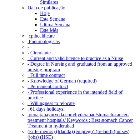
Similares
Data de publicação
Hoje
Esta Semana
Última Semana
Este Mês
‎ cplhealthcare‬
Pneumologistas
-
- Circulante
- Current and valid licence to practice as a Nurse
- Degree in Nursing and graduated from an approved
nursing program
- Full time contract
- Knowledge of German (required)
- Permanent contract
- Professional experience in the intended field of
practice
- Willingness to relocate
. 61 days holidays!
.punarjanayurveda.com/hyderabad/stomach-cancer-
treatment-hospitals/ Keywords : Best stomach Cancer
Treatment in hyderabad
(Enfermeiros) (Irlanda) (emprego) (Ireland) (nurses)
(jobs) (HSE)