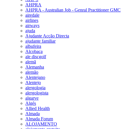
AHPRA
AHPRA - Australian Job - Genral Practitioner GMC
airedale
airlines
airways
ajuda
Ajudante Acção Directa
ajudante familiar
albufeira
Alcobaça
ale discgolf
alemã
Alemanha
alemão
Alentejano
Alentejo
alergologia
alergologista
algarve
Algés
Allied Health
Almada
Almada Forum
ALOJAMENTO