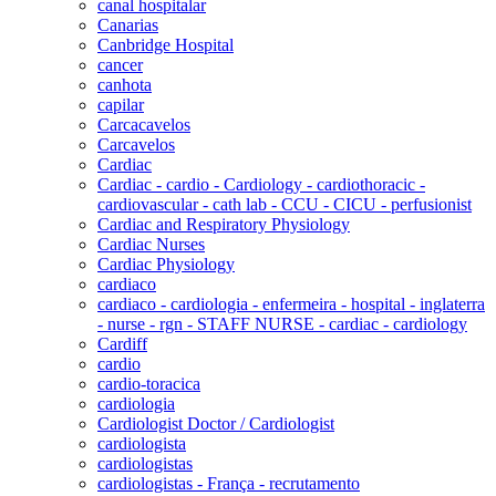
canal hospitalar
Canarias
Canbridge Hospital
cancer
canhota
capilar
Carcacavelos
Carcavelos
Cardiac
Cardiac - cardio - Cardiology - cardiothoracic -
cardiovascular - cath lab - CCU - CICU - perfusionist
Cardiac and Respiratory Physiology
Cardiac Nurses
Cardiac Physiology
cardiaco
cardiaco - cardiologia - enfermeira - hospital - inglaterra
- nurse - rgn - STAFF NURSE - cardiac - cardiology
Cardiff
cardio
cardio-toracica
cardiologia
Cardiologist Doctor / Cardiologist
cardiologista
cardiologistas
cardiologistas - França - recrutamento