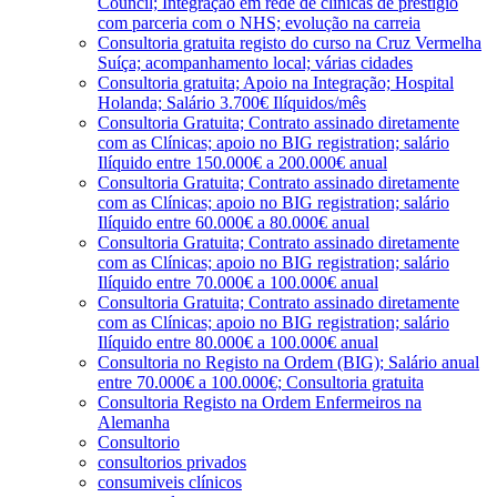
Council; Integração em rede de clínicas de prestígio
com parceria com o NHS; evolução na carreia
Consultoria gratuita registo do curso na Cruz Vermelha
Suíça; acompanhamento local; várias cidades
Consultoria gratuita; Apoio na Integração; Hospital
Holanda; Salário 3.700€ Ilíquidos/mês
Consultoria Gratuita; Contrato assinado diretamente
com as Clínicas; apoio no BIG registration; salário
Ilíquido entre 150.000€ a 200.000€ anual
Consultoria Gratuita; Contrato assinado diretamente
com as Clínicas; apoio no BIG registration; salário
Ilíquido entre 60.000€ a 80.000€ anual
Consultoria Gratuita; Contrato assinado diretamente
com as Clínicas; apoio no BIG registration; salário
Ilíquido entre 70.000€ a 100.000€ anual
Consultoria Gratuita; Contrato assinado diretamente
com as Clínicas; apoio no BIG registration; salário
Ilíquido entre 80.000€ a 100.000€ anual
Consultoria no Registo na Ordem (BIG); Salário anual
entre 70.000€ a 100.000€; Consultoria gratuita
Consultoria Registo na Ordem Enfermeiros na
Alemanha
Consultorio
consultorios privados
consumiveis clínicos