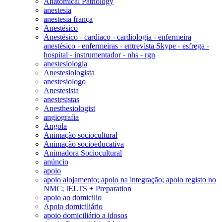
Anatomical Pathology
anestesia
anestesia frança
Anestésico
Anestésico - cardiaco - cardiologia - enfermeira
anestésico - enfermeiras - entrevista Skype - esfrega -
hospital - instrumentador - nhs - rgn
anestesiologia
Anestesiologista
anestesiologo
Anestesista
anestesistas
Anesthesiologist
angiografia
Angola
Animação sociocultural
Animação socioeducativa
Animadora Sociocultural
anúncio
apoio
apoio alojamento; apoio na integração; apoio registo no
NMC; IELTS + Preparation
apoio ao domicilio
Apoio domiciliário
apoio domiciliário a idosos