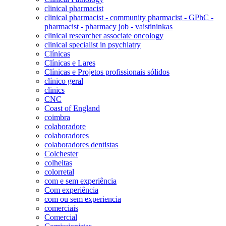
clinical pharmacist
clinical pharmacist - community pharmacist - GPhC -
pharmacist - pharmacy job - vaistininkas
clinical researcher associate oncology
clinical specialist in psychiatry
Clínicas
Clínicas e Lares
Clínicas e Projetos profissionais sólidos
clínico geral
clinics
CNC
Coast of England
coimbra
colaboradore
colaboradores
colaboradores dentistas
Colchester
colheitas
colorretal
com e sem experiência
Com experiência
com ou sem experiencia
comerciais
Comercial