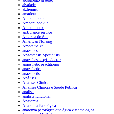
alojamento gratuito
alvalade
alzheimer
amadora
Ambani book
Ambani book id
Ambanibook
ambulance service
America do Sul
American Nursing
Amora/Seixal
anaesthesia
Anaesthesia Specialists
anaesthesiologist doctor
anaesthetic practitioner
anaesthetics
anaesthetist
Análises
Análises Clínicas
Análises Clinicas e Saúde Pública
analista
analista funcional
Anatomia
Anatomia Patológica
anatomia patológica citológica e tanatológica