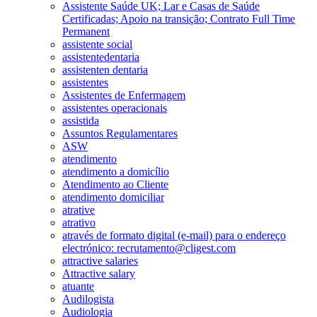
Assistente Saúde UK; Lar e Casas de Saúde
Certificadas; Apoio na transição; Contrato Full Time
Permanent
assistente social
assistentedentaria
assistenten dentaria
assistentes
Assistentes de Enfermagem
assistentes operacionais
assistida
Assuntos Regulamentares
ASW
atendimento
atendimento a domicílio
Atendimento ao Cliente
atendimento domiciliar
atrative
atrativo
através de formato digital (e-mail) para o endereço
electrónico: recrutamento@cligest.com
attractive salaries
Attractive salary
atuante
Audilogista
Audiologia