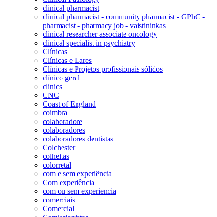
clinical pharmacist
clinical pharmacist - community pharmacist - GPhC -
pharmacist - pharmacy job - vaistininkas
clinical researcher associate oncology
clinical specialist in psychiatry
Clínicas
Clínicas e Lares
Clínicas e Projetos profissionais sólidos
clínico geral
clinics
CNC
Coast of England
coimbra
colaboradore
colaboradores
colaboradores dentistas
Colchester
colheitas
colorretal
com e sem experiência
Com experiência
com ou sem experiencia
comerciais
Comercial