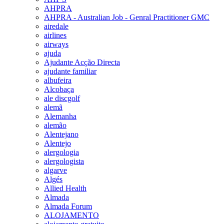
AHPRA
AHPRA - Australian Job - Genral Practitioner GMC
airedale
airlines
airways
ajuda
Ajudante Acção Directa
ajudante familiar
albufeira
Alcobaça
ale discgolf
alemã
Alemanha
alemão
Alentejano
Alentejo
alergologia
alergologista
algarve
Algés
Allied Health
Almada
Almada Forum
ALOJAMENTO