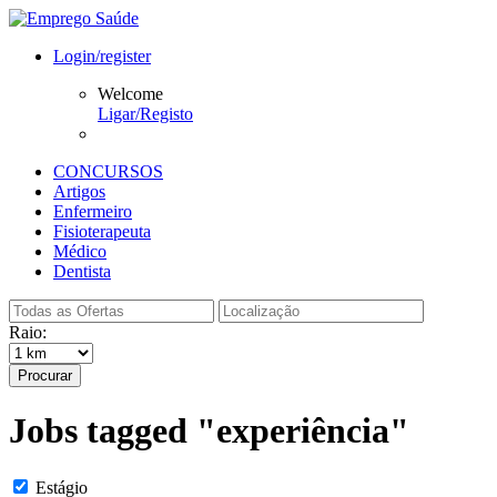
Login/register
Welcome
Ligar/Registo
CONCURSOS
Artigos
Enfermeiro
Fisioterapeuta
Médico
Dentista
Raio:
Procurar
Jobs tagged "experiência"
Estágio