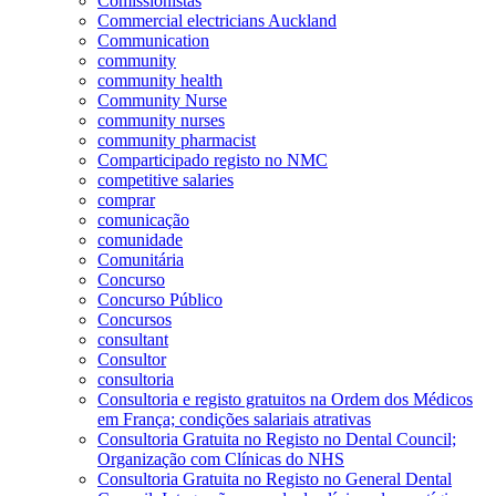
Comissionistas
Commercial electricians Auckland
Communication
community
community health
Community Nurse
community nurses
community pharmacist
Comparticipado registo no NMC
competitive salaries
comprar
comunicação
comunidade
Comunitária
Concurso
Concurso Público
Concursos
consultant
Consultor
consultoria
Consultoria e registo gratuitos na Ordem dos Médicos
em França; condições salariais atrativas
Consultoria Gratuita no Registo no Dental Council;
Organização com Clínicas do NHS
Consultoria Gratuita no Registo no General Dental