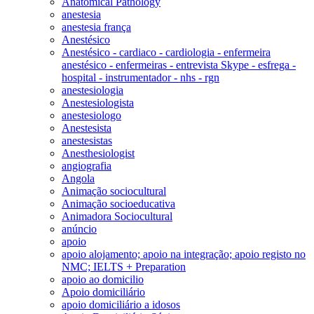
Anatomical Pathology
anestesia
anestesia frança
Anestésico
Anestésico - cardiaco - cardiologia - enfermeira
anestésico - enfermeiras - entrevista Skype - esfrega -
hospital - instrumentador - nhs - rgn
anestesiologia
Anestesiologista
anestesiologo
Anestesista
anestesistas
Anesthesiologist
angiografia
Angola
Animação sociocultural
Animação socioeducativa
Animadora Sociocultural
anúncio
apoio
apoio alojamento; apoio na integração; apoio registo no
NMC; IELTS + Preparation
apoio ao domicilio
Apoio domiciliário
apoio domiciliário a idosos