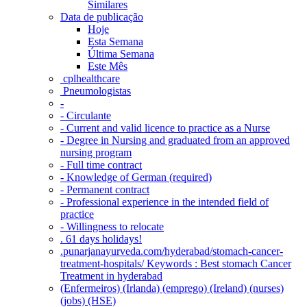
Similares
Data de publicação
Hoje
Esta Semana
Última Semana
Este Mês
‎ cplhealthcare‬
Pneumologistas
-
- Circulante
- Current and valid licence to practice as a Nurse
- Degree in Nursing and graduated from an approved
nursing program
- Full time contract
- Knowledge of German (required)
- Permanent contract
- Professional experience in the intended field of
practice
- Willingness to relocate
. 61 days holidays!
.punarjanayurveda.com/hyderabad/stomach-cancer-
treatment-hospitals/ Keywords : Best stomach Cancer
Treatment in hyderabad
(Enfermeiros) (Irlanda) (emprego) (Ireland) (nurses)
(jobs) (HSE)