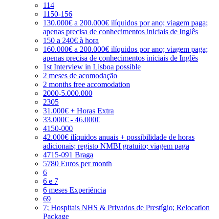
114
1150-156
130.000€ a 200.000€ ilíquidos por ano; viagem paga;
apenas precisa de conhecimentos iniciais de Inglês
150 a 240€ à hora
160.000€ a 200.000€ ilíquidos por ano; viagem paga;
apenas precisa de conhecimentos iniciais de Inglês
1st Interview in Lisboa possible
2 meses de acomodação
2 months free accomodation
2000-5.000.000
2305
31.000€ + Horas Extra
33.000€ - 46.000€
4150-000
42.000€ ilíquidos anuais + possibilidade de horas
adicionais; registo NMBI gratuito; viagem paga
4715-091 Braga
5780 Euros per month
6
6 e 7
6 meses Experiência
69
7; Hospitais NHS & Privados de Prestígio; Relocation
Package