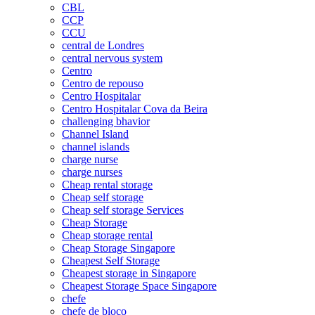
CBL
CCP
CCU
central de Londres
central nervous system
Centro
Centro de repouso
Centro Hospitalar
Centro Hospitalar Cova da Beira
challenging bhavior
Channel Island
channel islands
charge nurse
charge nurses
Cheap rental storage
Cheap self storage
Cheap self storage Services
Cheap Storage
Cheap storage rental
Cheap Storage Singapore
Cheapest Self Storage
Cheapest storage in Singapore
Cheapest Storage Space Singapore
chefe
chefe de bloco