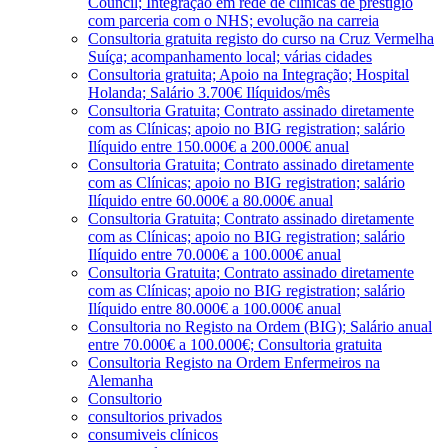
Council; Integração em rede de clínicas de prestígio
com parceria com o NHS; evolução na carreia
Consultoria gratuita registo do curso na Cruz Vermelha
Suíça; acompanhamento local; várias cidades
Consultoria gratuita; Apoio na Integração; Hospital
Holanda; Salário 3.700€ Ilíquidos/mês
Consultoria Gratuita; Contrato assinado diretamente
com as Clínicas; apoio no BIG registration; salário
Ilíquido entre 150.000€ a 200.000€ anual
Consultoria Gratuita; Contrato assinado diretamente
com as Clínicas; apoio no BIG registration; salário
Ilíquido entre 60.000€ a 80.000€ anual
Consultoria Gratuita; Contrato assinado diretamente
com as Clínicas; apoio no BIG registration; salário
Ilíquido entre 70.000€ a 100.000€ anual
Consultoria Gratuita; Contrato assinado diretamente
com as Clínicas; apoio no BIG registration; salário
Ilíquido entre 80.000€ a 100.000€ anual
Consultoria no Registo na Ordem (BIG); Salário anual
entre 70.000€ a 100.000€; Consultoria gratuita
Consultoria Registo na Ordem Enfermeiros na
Alemanha
Consultorio
consultorios privados
consumiveis clínicos