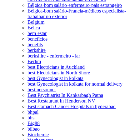
Bélgica-bom salário-enfermeiro-país estrangeiro
Bélgica-bom salário-Francia-médicos especialista-
trabalhar no exterior
Belgium
Bélica
bem-estar
benefícios
benefits
berkshire
berkshire - enfermeiro - lar
Berlim
best Electricians in Auckland
best Electricians in North Shore
best Gynecologist in kolkata
best Gynecologist in kolkata for normal delivery
best personnel
Best Psychiatrist In Kankarbagh Patna
Best Restaurant In Henderson NV
Best stomach Cancer Hospitals in hyderabad
bhpal
bhs
Big88
bilbao
Biochemie