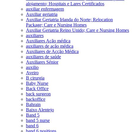
alojamento; Hospitais e Lares Certificados
auxiliar enfermagem
Auxiliar geriatria
Auxiliar Geriatria Irlanda do Norte; Relocation
Package; Care e Nursing Homes
Auxiliar Geriatria Reino Unido; Care e Nursing Homes
auxiliares
Auxiliares Ação médica
auxiliares de ação médica
Auxiliares de Acção Médica
auxiliares de saúde
Auxiliares Sénior
auxilio
Aveiro
B cirurgia
Baby Nurse
Back Office
back surgeon
backoffice
Bahrain
Baixo Alentejo
Band 5
band 5 nurse
band 6
band 6 positions