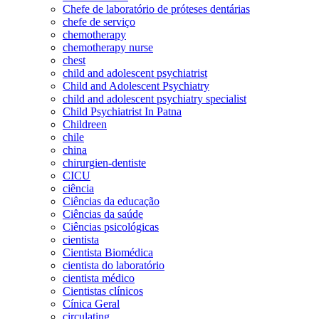
Chefe de laboratório de próteses dentárias
chefe de serviço
chemotherapy
chemotherapy nurse
chest
child and adolescent psychiatrist
Child and Adolescent Psychiatry
child and adolescent psychiatry specialist
Child Psychiatrist In Patna
Childreen
chile
china
chirurgien-dentiste
CICU
ciência
Ciências da educação
Ciências da saúde
Ciências psicológicas
cientista
Cientista Biomédica
cientista do laboratório
cientista médico
Cientistas clínicos
Cínica Geral
circulating