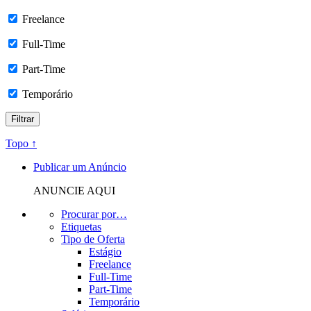
Freelance
Full-Time
Part-Time
Temporário
Topo ↑
Publicar um Anúncio
ANUNCIE AQUI
Procurar por…
Etiquetas
Tipo de Oferta
Estágio
Freelance
Full-Time
Part-Time
Temporário