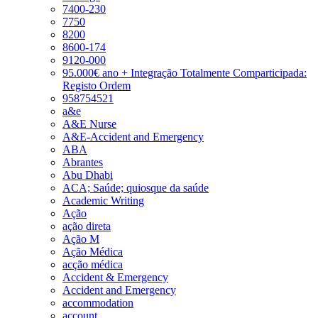
7400-230
7750
8200
8600-174
9120-000
95.000€ ano + Integração Totalmente Comparticipada:
Registo Ordem
958754521
a&e
A&E Nurse
A&E-Accident and Emergency
ABA
Abrantes
Abu Dhabi
ACA; Saúde; quiosque da saúde
Academic Writing
Ação
ação direta
Ação M
Ação Médica
acção médica
Accident & Emergency
Accident and Emergency
accommodation
account