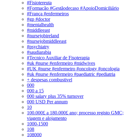
#Fisiotereuta
#Formação #Gestãodecaso #ApoioDomiciliário
#França #enfermeiros
#gp #doctor
#mentalhealth
#middleeast
#nursejobireland
#nursejobmiddleeast
#psychiatry
#saudiarabia
#Tecnico Auxiliar de Fisoterapia
#uk #nurse #enfermeiro #midwives
#UK #nurse #enfermeiro #oncology #oncologia
#uk #nurse #enfermeiro #paediatric #pediatria
+ despesas combustivel
000
000 a 15
000 salary plus 35% turnover
000 USD Per annum
10
100.000£ a 180.000£ ano; processo registo GMC;
viagem e alojamento
1000-1500
108
108000