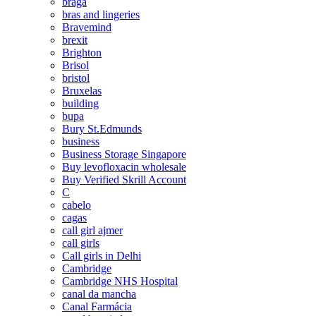
braga
bras and lingeries
Bravemind
brexit
Brighton
Brisol
bristol
Bruxelas
building
bupa
Bury St.Edmunds
business
Business Storage Singapore
Buy levofloxacin wholesale
Buy Verified Skrill Account
C
cabelo
cagas
call girl ajmer
call girls
Call girls in Delhi
Cambridge
Cambridge NHS Hospital
canal da mancha
Canal Farmácia