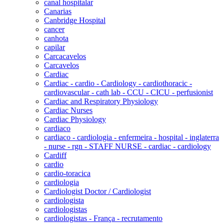
canal hospitalar
Canarias
Canbridge Hospital
cancer
canhota
capilar
Carcacavelos
Carcavelos
Cardiac
Cardiac - cardio - Cardiology - cardiothoracic -
cardiovascular - cath lab - CCU - CICU - perfusionist
Cardiac and Respiratory Physiology
Cardiac Nurses
Cardiac Physiology
cardiaco
cardiaco - cardiologia - enfermeira - hospital - inglaterra
- nurse - rgn - STAFF NURSE - cardiac - cardiology
Cardiff
cardio
cardio-toracica
cardiologia
Cardiologist Doctor / Cardiologist
cardiologista
cardiologistas
cardiologistas - França - recrutamento