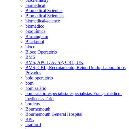
biochemistry
biomedical
Biomedical Scientist
Biomedical Scientists
biomedical-science
biomédico
bioquímica
Birmingham
Blackpool
bloco
Bloco Operatório
BMS
BMS; APCT; ACSP; CBL; UK
BMS; CBL; Recrutamento; Reino Unido; Laboratórios
Privados
bolo operatório
bom
bom salário
bom salário-especialista-especialistas-França-médico-
médicos-salário
bordeus
Bournemouth
Bournemouth General Hospital
BPL
bradford