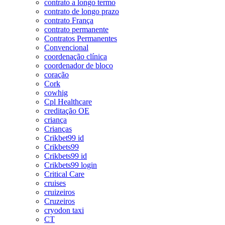
contrato a longo termo
contrato de longo prazo
contrato França
contrato permanente
Contratos Permanentes
Convencional
coordenação clínica
coordenador de bloco
coração
Cork
cowhig
Cpl Healthcare
creditação OE
criança
Crianças
Crikbet99 id
Crikbets99
Crikbets99 id
Crikbets99 login
Critical Care
cruises
cruizeiros
Cruzeiros
cryodon taxi
CT