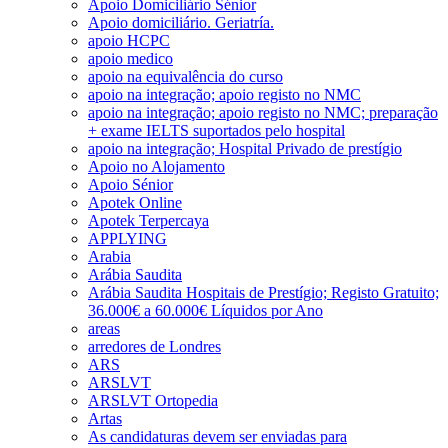
Apoio Domiciliário Sénior
Apoio domiciliário. Geriatría.
apoio HCPC
apoio medico
apoio na equivalência do curso
apoio na integração; apoio registo no NMC
apoio na integração; apoio registo no NMC; preparação
+ exame IELTS suportados pelo hospital
apoio na integração; Hospital Privado de prestígio
Apoio no Alojamento
Apoio Sénior
Apotek Online
Apotek Terpercaya
APPLYING
Arabia
Arábia Saudita
Arábia Saudita Hospitais de Prestígio; Registo Gratuito;
36.000€ a 60.000€ Líquidos por Ano
areas
arredores de Londres
ARS
ARSLVT
ARSLVT Ortopedia
Artas
As candidaturas devem ser enviadas para