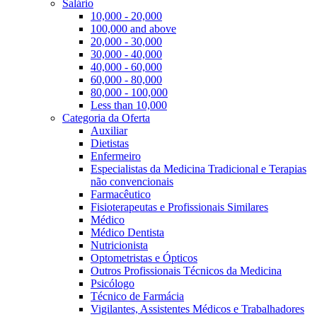
Salário
10,000 - 20,000
100,000 and above
20,000 - 30,000
30,000 - 40,000
40,000 - 60,000
60,000 - 80,000
80,000 - 100,000
Less than 10,000
Categoria da Oferta
Auxiliar
Dietistas
Enfermeiro
Especialistas da Medicina Tradicional e Terapias
não convencionais
Farmacêutico
Fisioterapeutas e Profissionais Similares
Médico
Médico Dentista
Nutricionista
Optometristas e Ópticos
Outros Profissionais Técnicos da Medicina
Psicólogo
Técnico de Farmácia
Vigilantes, Assistentes Médicos e Trabalhadores