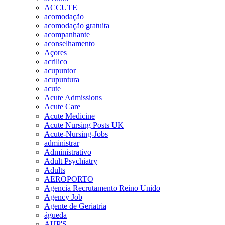
ACCUTE
acomodação
acomodação gratuita
acompanhante
aconselhamento
Açores
acrilico
acupuntor
acupuntura
acute
Acute Admissions
Acute Care
Acute Medicine
Acute Nursing Posts UK
Acute-Nursing-Jobs
administrar
Administrativo
Adult Psychiatry
Adults
AEROPORTO
Agencia Recrutamento Reino Unido
Agency Job
Agente de Geriatria
águeda
AHP'S