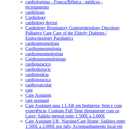
cardiologistas - França/Bélgica - médicos -
recrutamento
cardiólogo
Cardiology
cardiology doctor
Cardiology Respiratory Gastroenterology Oncology
Palliative Care Care of the Elderly Diabetes /
Endocrinology Paediatrics
cardiopneumologa
Cardiopneumologia
cardiopneumologista
Cardiopneumologistas
cardiotaracico
cardiothoracic
cardiotorácia
cardiotoracica
cardiovascular
care
Care Asistants
care assistant
Care Assistant para 1 LAR em Inglaterra; Sem e com
experiência; Contrato Full Time diretamente com os
Lares; Salário mensal entre 1.500£ a 2.000£
Care Assistant UK; Nursing/Care Home; Salários entre
1.500£ a 2.000£ por mês; Acompanhamento local em