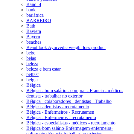
Band_4
bank
bariátrica
BARREIRO
Bath
Baviera
Bayern
beaches
Beautilook Ayurvedic weight loss product
bebe
belas
beleza
beleza e bem estar
belfast
belgia
Bélgica
Bélgica - bom salário - comprar - Francia - médico-
dentista - trabalhar no exterior
Bélgica - colaboradores - dentistas - Trabalho
Bélgica - dentistas - recrutamento
Bélgica - Enfermeiros - Recrutamen
Bélgica - Enfermeiros - recrutamento
Bélgica - especialistas - médicos - recrutamento
Bélgica-bom salário-Enfermagem-enfermeira-
enfermeiro-Francia-trabalhar no exterior