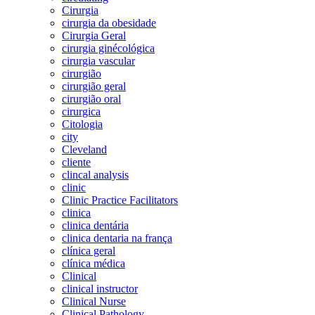
Cirurgia
cirurgia da obesidade
Cirurgia Geral
cirurgia ginécológica
cirurgia vascular
cirurgião
cirurgião geral
cirurgião oral
cirurgica
Citologia
city
Cleveland
cliente
clincal analysis
clinic
Clinic Practice Facilitators
clinica
clinica dentária
clinica dentaria na frança
clínica geral
clínica médica
Clinical
clinical instructor
Clinical Nurse
Clinical Pathology