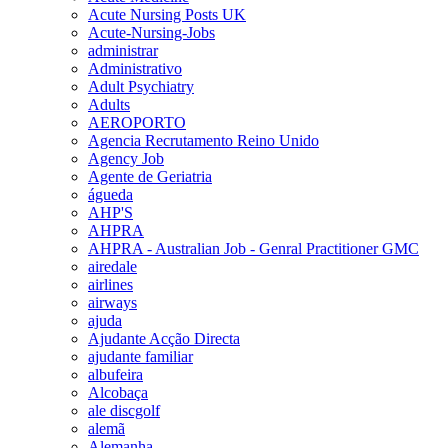
Acute Nursing Posts UK
Acute-Nursing-Jobs
administrar
Administrativo
Adult Psychiatry
Adults
AEROPORTO
Agencia Recrutamento Reino Unido
Agency Job
Agente de Geriatria
águeda
AHP'S
AHPRA
AHPRA - Australian Job - Genral Practitioner GMC
airedale
airlines
airways
ajuda
Ajudante Acção Directa
ajudante familiar
albufeira
Alcobaça
ale discgolf
alemã
Alemanha