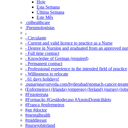
Hoje
Esta Semana
Última Semana
Este Mês
‎ cplhealthcare‬
Pneumologistas
-
- Circulante
- Current and valid licence to practice as a Nurse
- Degree in Nursing and graduated from an approved nu
- Full time contract
- Knowledge of German (required)
- Permanent contract
- Professional experience in the intended field of practice
- Willingness to relocate
. 61 days holidays!
.punarjanayurveda.com/hyderabad/stomach-cancer-treatm
(Enfermeiros) (Irlanda) (emprego) (Ireland) (nurses) (jo
#Fisiotereuta
#Formação #Gestãodecaso #ApoioDomiciliário
#França #enfermeiros
#gp #doctor
#mentalhealth
#middleeast
#nursejobireland