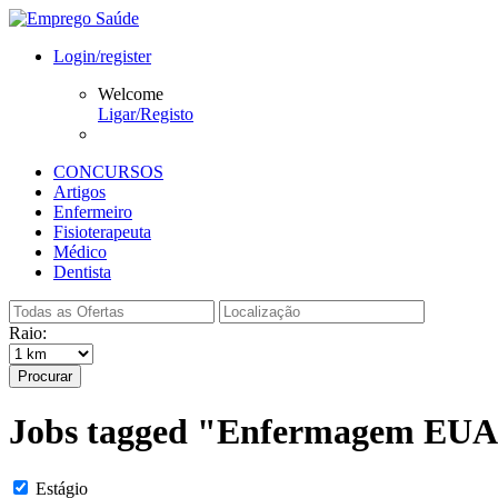
Login/register
Welcome
Ligar/Registo
CONCURSOS
Artigos
Enfermeiro
Fisioterapeuta
Médico
Dentista
Raio:
Procurar
Jobs tagged "Enfermagem EUA; 
Estágio