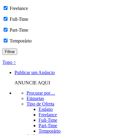
Freelance
Full-Time
Part-Time
Temporário
Topo ↑
Publicar um Anúncio
ANUNCIE AQUI
Procurar por…
Etiquetas
Tipo de Oferta
Estágio
Freelance
Full-Time
Part-Time
Temporário