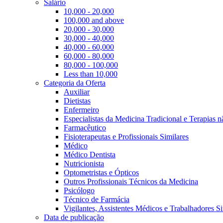
Salário
10,000 - 20,000
100,000 and above
20,000 - 30,000
30,000 - 40,000
40,000 - 60,000
60,000 - 80,000
80,000 - 100,000
Less than 10,000
Categoria da Oferta
Auxiliar
Dietistas
Enfermeiro
Especialistas da Medicina Tradicional e Terapias 
Farmacêutico
Fisioterapeutas e Profissionais Similares
Médico
Médico Dentista
Nutricionista
Optometristas e Ópticos
Outros Profissionais Técnicos da Medicina
Psicólogo
Técnico de Farmácia
Vigilantes, Assistentes Médicos e Trabalhadores Si
Data de publicação