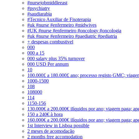
#nursejobmiddleeast
#psychiatry
#saudiarabia
#Tecnico Auxiliar de Fisoterapia
#uk #nurse #enfermeiro #midwives
#UK #nurse #enfermeiro #oncology #oncologia
#uk #nurse #enfermeiro #paediatric #pediatria
+ despesas combustivel
000
000 a 15
000 salary plus 35% turnover
000 USD Per annum
10
100.000£ a 180.000£ ano; processo registo GMC; viage
1000-1500
108
108000
114
1150-156
130.000€ a 200.000€ ilíquidos por ano; viagem paga; ape
150 a 240€ à hora
160.000€ a 200.000€ ilíquidos por ano; viagem paga; ape
1st Interview in Lisboa possible
2 meses de acomodação
2 months free accomodation