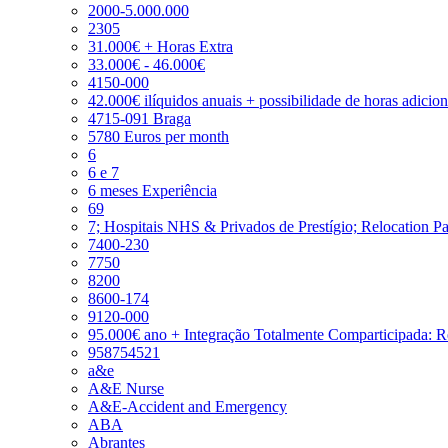
2000-5.000.000
2305
31.000€ + Horas Extra
33.000€ - 46.000€
4150-000
42.000€ ilíquidos anuais + possibilidade de horas adicio
4715-091 Braga
5780 Euros per month
6
6 e 7
6 meses Experiência
69
7; Hospitais NHS & Privados de Prestígio; Relocation P
7400-230
7750
8200
8600-174
9120-000
95.000€ ano + Integração Totalmente Comparticipada: 
958754521
a&e
A&E Nurse
A&E-Accident and Emergency
ABA
Abrantes