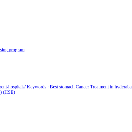
rsing program
ent-hospitals/ Keywords : Best stomach Cancer Treatment in hyderab
bs) (HSE)