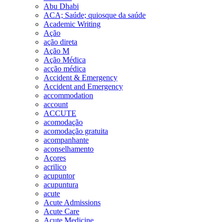
Abu Dhabi
ACA; Saúde; quiosque da saúde
Academic Writing
Ação
ação direta
Ação M
Ação Médica
acção médica
Accident & Emergency
Accident and Emergency
accommodation
account
ACCUTE
acomodação
acomodação gratuita
acompanhante
aconselhamento
Açores
acrilico
acupuntor
acupuntura
acute
Acute Admissions
Acute Care
Acute Medicine