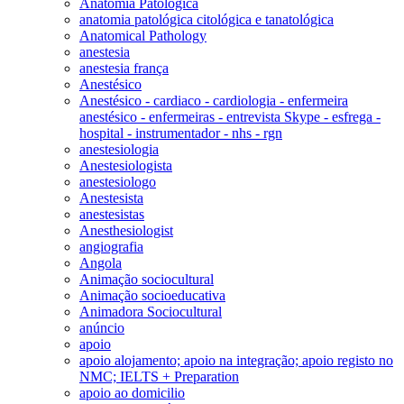
Anatomia Patológica
anatomia patológica citológica e tanatológica
Anatomical Pathology
anestesia
anestesia frança
Anestésico
Anestésico - cardiaco - cardiologia - enfermeira
anestésico - enfermeiras - entrevista Skype - esfrega -
hospital - instrumentador - nhs - rgn
anestesiologia
Anestesiologista
anestesiologo
Anestesista
anestesistas
Anesthesiologist
angiografia
Angola
Animação sociocultural
Animação socioeducativa
Animadora Sociocultural
anúncio
apoio
apoio alojamento; apoio na integração; apoio registo no
NMC; IELTS + Preparation
apoio ao domicilio