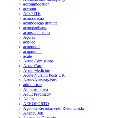
accommodation
account
ACCUTE
acomodação
acomodação gratuita
acompanhante
aconselhamento
Açores
acrilico
acupuntor
acupuntura
acute
Acute Admissions
Acute Care
Acute Medicine
Acute Nursing Posts UK
Acute-Nursing-Jobs
administrar
Administrativo
Adult Psychiatry
Adults
AEROPORTO
Agencia Recrutamento Reino Unido
Agency Job
Agente de Geriatria