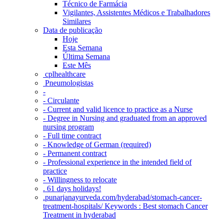
Técnico de Farmácia
Vigilantes, Assistentes Médicos e Trabalhadores
Similares
Data de publicação
Hoje
Esta Semana
Última Semana
Este Mês
‎ cplhealthcare‬
Pneumologistas
-
- Circulante
- Current and valid licence to practice as a Nurse
- Degree in Nursing and graduated from an approved
nursing program
- Full time contract
- Knowledge of German (required)
- Permanent contract
- Professional experience in the intended field of
practice
- Willingness to relocate
. 61 days holidays!
.punarjanayurveda.com/hyderabad/stomach-cancer-
treatment-hospitals/ Keywords : Best stomach Cancer
Treatment in hyderabad