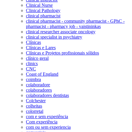
Clinical Nurse
Clinical Pathology
clinical pharmacist
clinical pharmacist - community pharmacist - GPhC -
pharmacist - pharmacy job - vaistininkas
clinical researcher associate oncology
clinical specialist in psychiatry
Clínicas
Clínicas e Lares
Clínicas e Projetos profissionais sólidos
clínico geral
clinics
CNC
Coast of England
coimbra
colaboradore
colaboradores
colaboradores dentistas
Colchester
colheitas
colorretal
com e sem experiência
Com experiência
com ou sem experiencia