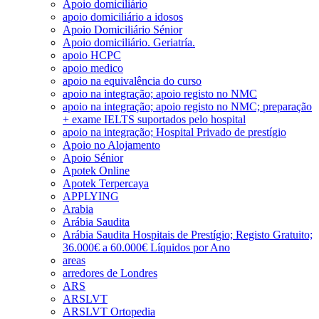
Apoio domiciliário
apoio domiciliário a idosos
Apoio Domiciliário Sénior
Apoio domiciliário. Geriatría.
apoio HCPC
apoio medico
apoio na equivalência do curso
apoio na integração; apoio registo no NMC
apoio na integração; apoio registo no NMC; preparação
+ exame IELTS suportados pelo hospital
apoio na integração; Hospital Privado de prestígio
Apoio no Alojamento
Apoio Sénior
Apotek Online
Apotek Terpercaya
APPLYING
Arabia
Arábia Saudita
Arábia Saudita Hospitais de Prestígio; Registo Gratuito;
36.000€ a 60.000€ Líquidos por Ano
areas
arredores de Londres
ARS
ARSLVT
ARSLVT Ortopedia