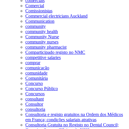
comerciais
Comercial
Comissionistas
Commercial electricians Auckland
Communication
community
community health
Community Nurse
community nurses
community pharmacist
Comparticipado registo no NMC
competitive salaries
comprar
comunicação
comunidade
Comunitária
Concurso
Concurso Público
Concursos
consultant
Consultor
consultoria
Consultoria e registo gratuitos na Ordem dos Médicos
em França; condições salariais atrativas
Consultoria Gratuita no Registo no Dental Council;