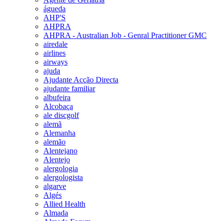
águeda
AHP'S
AHPRA
AHPRA - Australian Job - Genral Practitioner GMC
airedale
airlines
airways
ajuda
Ajudante Acção Directa
ajudante familiar
albufeira
Alcobaça
ale discgolf
alemã
Alemanha
alemão
Alentejano
Alentejo
alergologia
alergologista
algarve
Algés
Allied Health
Almada