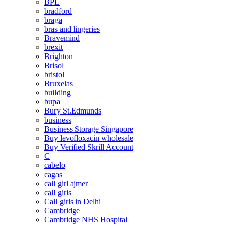
BPL
bradford
braga
bras and lingeries
Bravemind
brexit
Brighton
Brisol
bristol
Bruxelas
building
bupa
Bury St.Edmunds
business
Business Storage Singapore
Buy levofloxacin wholesale
Buy Verified Skrill Account
C
cabelo
cagas
call girl ajmer
call girls
Call girls in Delhi
Cambridge
Cambridge NHS Hospital