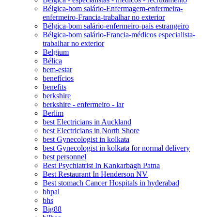
Bélgica-bom salário-Enfermagem-enfermeira-
enfermeiro-Francia-trabalhar no exterior
Bélgica-bom salário-enfermeiro-país estrangeiro
Bélgica-bom salário-Francia-médicos especialista-
trabalhar no exterior
Belgium
Bélica
bem-estar
benefícios
benefits
berkshire
berkshire - enfermeiro - lar
Berlim
best Electricians in Auckland
best Electricians in North Shore
best Gynecologist in kolkata
best Gynecologist in kolkata for normal delivery
best personnel
Best Psychiatrist In Kankarbagh Patna
Best Restaurant In Henderson NV
Best stomach Cancer Hospitals in hyderabad
bhpal
bhs
Big88