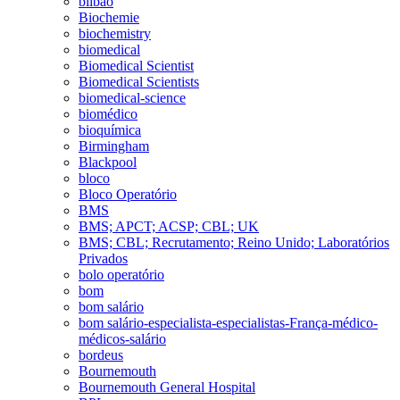
bilbao
Biochemie
biochemistry
biomedical
Biomedical Scientist
Biomedical Scientists
biomedical-science
biomédico
bioquímica
Birmingham
Blackpool
bloco
Bloco Operatório
BMS
BMS; APCT; ACSP; CBL; UK
BMS; CBL; Recrutamento; Reino Unido; Laboratórios
Privados
bolo operatório
bom
bom salário
bom salário-especialista-especialistas-França-médico-
médicos-salário
bordeus
Bournemouth
Bournemouth General Hospital