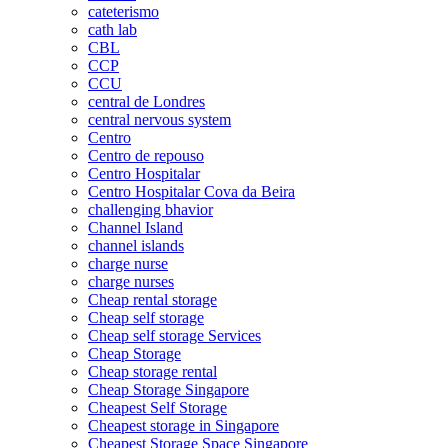
cateterismo
cath lab
CBL
CCP
CCU
central de Londres
central nervous system
Centro
Centro de repouso
Centro Hospitalar
Centro Hospitalar Cova da Beira
challenging bhavior
Channel Island
channel islands
charge nurse
charge nurses
Cheap rental storage
Cheap self storage
Cheap self storage Services
Cheap Storage
Cheap storage rental
Cheap Storage Singapore
Cheapest Self Storage
Cheapest storage in Singapore
Cheapest Storage Space Singapore