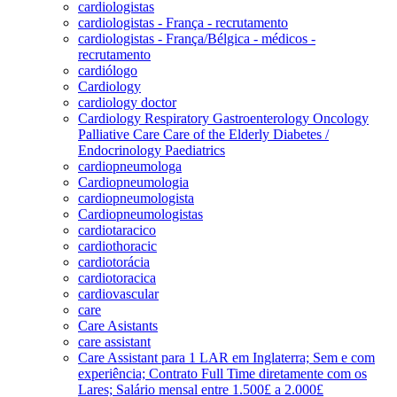
cardiologistas
cardiologistas - França - recrutamento
cardiologistas - França/Bélgica - médicos -
recrutamento
cardiólogo
Cardiology
cardiology doctor
Cardiology Respiratory Gastroenterology Oncology
Palliative Care Care of the Elderly Diabetes /
Endocrinology Paediatrics
cardiopneumologa
Cardiopneumologia
cardiopneumologista
Cardiopneumologistas
cardiotaracico
cardiothoracic
cardiotorácia
cardiotoracica
cardiovascular
care
Care Asistants
care assistant
Care Assistant para 1 LAR em Inglaterra; Sem e com
experiência; Contrato Full Time diretamente com os
Lares; Salário mensal entre 1.500£ a 2.000£