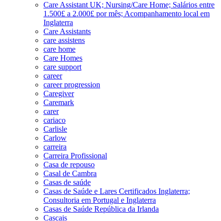
Care Assistant UK; Nursing/Care Home; Salários entre
1.500£ a 2.000£ por mês; Acompanhamento local em
Inglaterra
Care Assistants
care assistens
care home
Care Homes
care support
career
career progression
Caregiver
Caremark
carer
cariaco
Carlisle
Carlow
carreira
Carreira Profissional
Casa de repouso
Casal de Cambra
Casas de saúde
Casas de Saúde e Lares Certificados Inglaterra;
Consultoria em Portugal e Inglaterra
Casas de Saúde República da Irlanda
Cascais