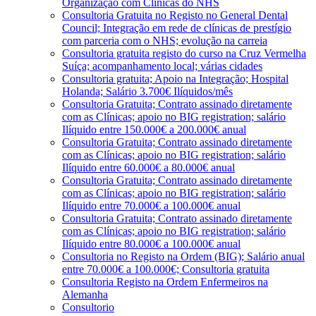
Organização com Clínicas do NHS
Consultoria Gratuita no Registo no General Dental
Council; Integração em rede de clínicas de prestígio
com parceria com o NHS; evolução na carreia
Consultoria gratuita registo do curso na Cruz Vermelha
Suíça; acompanhamento local; várias cidades
Consultoria gratuita; Apoio na Integração; Hospital
Holanda; Salário 3.700€ Ilíquidos/mês
Consultoria Gratuita; Contrato assinado diretamente
com as Clínicas; apoio no BIG registration; salário
Ilíquido entre 150.000€ a 200.000€ anual
Consultoria Gratuita; Contrato assinado diretamente
com as Clínicas; apoio no BIG registration; salário
Ilíquido entre 60.000€ a 80.000€ anual
Consultoria Gratuita; Contrato assinado diretamente
com as Clínicas; apoio no BIG registration; salário
Ilíquido entre 70.000€ a 100.000€ anual
Consultoria Gratuita; Contrato assinado diretamente
com as Clínicas; apoio no BIG registration; salário
Ilíquido entre 80.000€ a 100.000€ anual
Consultoria no Registo na Ordem (BIG); Salário anual
entre 70.000€ a 100.000€; Consultoria gratuita
Consultoria Registo na Ordem Enfermeiros na
Alemanha
Consultorio