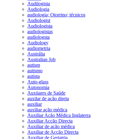
Audilogista
Audiologia
audiologia; Otorrino; técnicos
Audiologist
Audiologista
audiologistas
audiologsta
Audiology
audiometria
Austrália
Australian Job
autism
autismo
autista
Auto-glass
Autonomia
Auxiiares de Saúde
auxilar de ação direta
auxiliar
auxiliar ação médica
Auxiliar Ação Médica Inglaterra
Auxiliar Acção Directa
Auxiliar de ação médica
Auxiliar de Acção Directa
Auxiliar de Geriatria