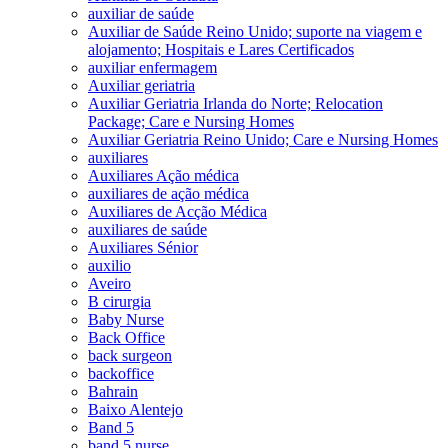
auxiliar de saúde
Auxiliar de Saúde Reino Unido; suporte na viagem e
alojamento; Hospitais e Lares Certificados
auxiliar enfermagem
Auxiliar geriatria
Auxiliar Geriatria Irlanda do Norte; Relocation
Package; Care e Nursing Homes
Auxiliar Geriatria Reino Unido; Care e Nursing Homes
auxiliares
Auxiliares Ação médica
auxiliares de ação médica
Auxiliares de Acção Médica
auxiliares de saúde
Auxiliares Sénior
auxilio
Aveiro
B cirurgia
Baby Nurse
Back Office
back surgeon
backoffice
Bahrain
Baixo Alentejo
Band 5
band 5 nurse