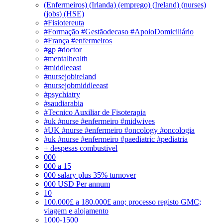
(Enfermeiros) (Irlanda) (emprego) (Ireland) (nurses)
(jobs) (HSE)
#Fisiotereuta
#Formação #Gestãodecaso #ApoioDomiciliário
#França #enfermeiros
#gp #doctor
#mentalhealth
#middleeast
#nursejobireland
#nursejobmiddleeast
#psychiatry
#saudiarabia
#Tecnico Auxiliar de Fisoterapia
#uk #nurse #enfermeiro #midwives
#UK #nurse #enfermeiro #oncology #oncologia
#uk #nurse #enfermeiro #paediatric #pediatria
+ despesas combustivel
000
000 a 15
000 salary plus 35% turnover
000 USD Per annum
10
100.000£ a 180.000£ ano; processo registo GMC;
viagem e alojamento
1000-1500