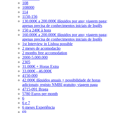
108
108000
114
1150-156
130.000€ a 200.000€ ilíquidos por ano; viagem paga;
apenas precisa de conhecimentos iniciais de Inglês
150 a 240€ à hora
160.000€ a 200.000€ ilíquidos por ano; viagem paga;
apenas precisa de conhecimentos iniciais de Inglês
1st Interview in Lisboa possible
2 meses de acomodação
2 months free accomodation
2000-5.000.000
2305
31.000€ + Horas Extra
33.000€ - 46.000€
4150-000
42.000€ ilíquidos anuais + possibilidade de horas
adicionais; registo NMBI gratuito; viagem paga
4715-091 Braga
5780 Euros per month
6
6 e 7
6 meses Experiência
69