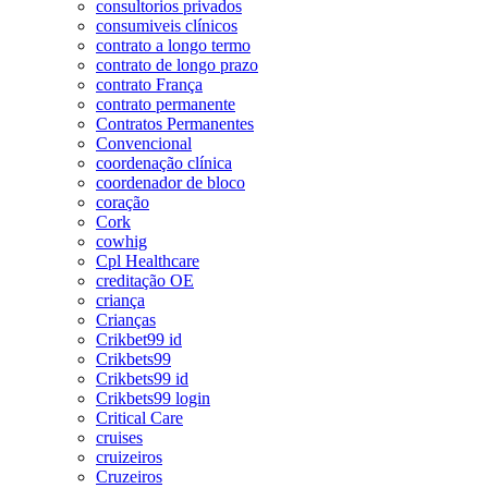
consultorios privados
consumiveis clínicos
contrato a longo termo
contrato de longo prazo
contrato França
contrato permanente
Contratos Permanentes
Convencional
coordenação clínica
coordenador de bloco
coração
Cork
cowhig
Cpl Healthcare
creditação OE
criança
Crianças
Crikbet99 id
Crikbets99
Crikbets99 id
Crikbets99 login
Critical Care
cruises
cruizeiros
Cruzeiros