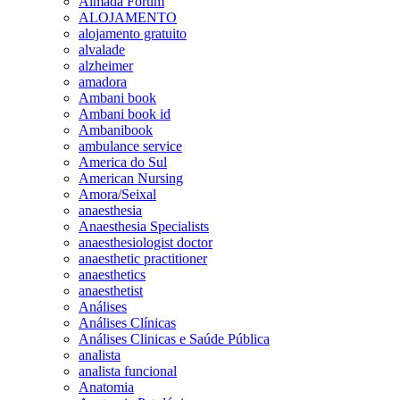
Almada Forum
ALOJAMENTO
alojamento gratuito
alvalade
alzheimer
amadora
Ambani book
Ambani book id
Ambanibook
ambulance service
America do Sul
American Nursing
Amora/Seixal
anaesthesia
Anaesthesia Specialists
anaesthesiologist doctor
anaesthetic practitioner
anaesthetics
anaesthetist
Análises
Análises Clínicas
Análises Clinicas e Saúde Pública
analista
analista funcional
Anatomia