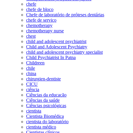
chefe
chefe de bloco
Chefe de laboratório de próteses dentárias
chefe de serviço
chemotherapy
chemotherapy nurse
chest
child and adolescent psychiatrist
Child and Adolescent Psychiatry
child and adolescent psychiatry specialist
Child Psychiatrist In Patna
Childreen
chile
china
chirurgien-dentiste
CICU
ciência
Ciências da educação
Ciências da saúde
Ciências psicológicas
cientista
Cientista Biomédica
cientista do laboratório
cientista médico
Cientistas clínicos