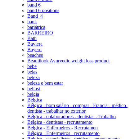
band 6
band 6 positions
Band_4
bank
bariátrica
BARREIRO
Bath
Baviera
Bayern
beaches
Beautilook Ayurvedic weight loss product
bebe
belas
beleza
beleza e bem estar
belfast
belgia
Bélgica
Bélgica - bom salário - comprar - Francia - médico-
dentista - trabalhar no exterior
Bélgica - colaboradores - dentistas - Trabalho
Bélgica - dentistas - recrutamento
Bélgica - Enfermeiros - Recrutamen
Bélgica - Enfermeiros - recrutamento
Bélgica - especialistas - médicos - recrutamento