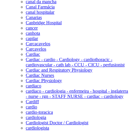
canal da mancha
Canal Farmácia
canal hospitalar
Canarias
Canbridge Hospital
cancer
canhota
capilar
Carcacavelos
Carcavelos
Cardiac
Cardiac - cardio - Cardiology - cardiothoracic -
cardiovascular - cath lab - CCU - CICU - perfusionist
Cardiac and Respiratory Physiology
Cardiac Nurses
Cardiac Physiology
cardiaco
cardiaco - cardiologia - enfermeira - hospital - inglaterra
- nurse - rgn - STAFF NURSE - cardiac - cardiology
Cardiff
cardio
cardio-toracica
cardiologia
Cardiologist Doctor / Cardiologist
cardiologista