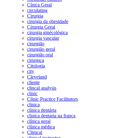
Cínica Geral
circulating
Cirurgia
cirurgia da obesidade
Cirurgia Geral
cirurgia ginécológica
cirurgia vascular
cirurgião
cirurgião geral
cirurgião oral
cirurgica
Citologia
city
Cleveland
cliente
clincal analysis
clinic
Clinic Practice Facilitators
clinica
clinica dentária
clinica dentaria na frança
clínica geral
clínica médica
Clinical
clinical instructor