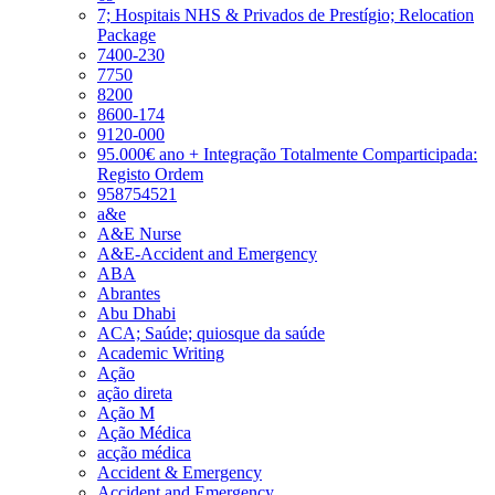
7; Hospitais NHS & Privados de Prestígio; Relocation
Package
7400-230
7750
8200
8600-174
9120-000
95.000€ ano + Integração Totalmente Comparticipada:
Registo Ordem
958754521
a&e
A&E Nurse
A&E-Accident and Emergency
ABA
Abrantes
Abu Dhabi
ACA; Saúde; quiosque da saúde
Academic Writing
Ação
ação direta
Ação M
Ação Médica
acção médica
Accident & Emergency
Accident and Emergency