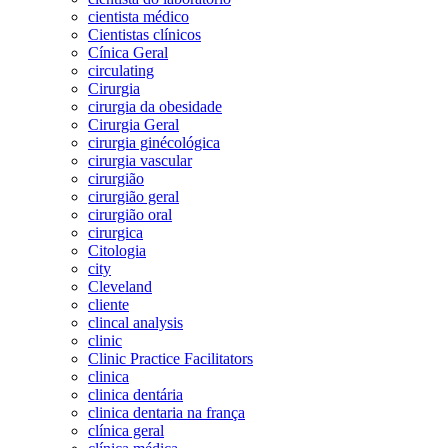
cientista médico
Cientistas clínicos
Cínica Geral
circulating
Cirurgia
cirurgia da obesidade
Cirurgia Geral
cirurgia ginécológica
cirurgia vascular
cirurgião
cirurgião geral
cirurgião oral
cirurgica
Citologia
city
Cleveland
cliente
clincal analysis
clinic
Clinic Practice Facilitators
clinica
clinica dentária
clinica dentaria na frança
clínica geral