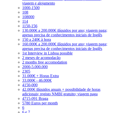
viagem e alojamento
1000-1500
108
108000
114
1150-156
130.000€ a 200.000€ ilíquidos por ano; viagem paga;
apenas precisa de conhecimentos iniciais de Inglês
150 a 240€ à hora
160.000€ a 200.000€ ilíquidos por ano; viagem paga;
apenas precisa de conhecimentos iniciais de Inglês
1st Interview in Lisboa possible
2 meses de acomodação
2 months free accomodation
2000-5.000.000
2305
31.000€ + Horas Extra
33.000€ - 46.000€
4150-000
42.000€ ilíquidos anuais + possibilidade de horas
adicionais; registo NMBI gratuito; viagem paga
4715-091 Braga
5780 Euros per month
6
6 e 7