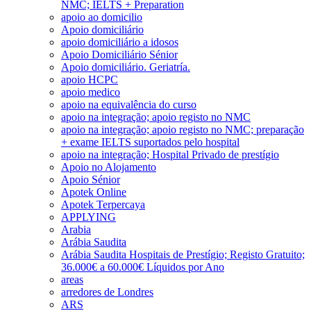
NMC; IELTS + Preparation
apoio ao domicilio
Apoio domiciliário
apoio domiciliário a idosos
Apoio Domiciliário Sénior
Apoio domiciliário. Geriatría.
apoio HCPC
apoio medico
apoio na equivalência do curso
apoio na integração; apoio registo no NMC
apoio na integração; apoio registo no NMC; preparação
+ exame IELTS suportados pelo hospital
apoio na integração; Hospital Privado de prestígio
Apoio no Alojamento
Apoio Sénior
Apotek Online
Apotek Terpercaya
APPLYING
Arabia
Arábia Saudita
Arábia Saudita Hospitais de Prestígio; Registo Gratuito;
36.000€ a 60.000€ Líquidos por Ano
areas
arredores de Londres
ARS