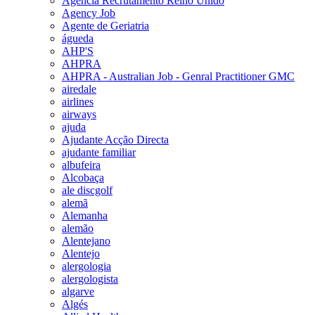
Agencia Recrutamento Reino Unido
Agency Job
Agente de Geriatria
águeda
AHP'S
AHPRA
AHPRA - Australian Job - Genral Practitioner GMC
airedale
airlines
airways
ajuda
Ajudante Acção Directa
ajudante familiar
albufeira
Alcobaça
ale discgolf
alemã
Alemanha
alemão
Alentejano
Alentejo
alergologia
alergologista
algarve
Algés