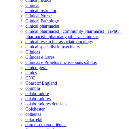
clínica médica
Clinical
clinical instructor
Clinical Nurse
Clinical Pathology
clinical pharmacist
clinical pharmacist - community pharmacist - GPhC -
pharmacist - pharmacy job - vaistininkas
clinical researcher associate oncology
clinical specialist in psychiatry
Clínicas
Clínicas e Lares
Clínicas e Projetos profissionais sólidos
clínico geral
clinics
CNC
Coast of England
coimbra
colaboradore
colaboradores
colaboradores dentistas
Colchester
colheitas
colorretal
com e sem experiência