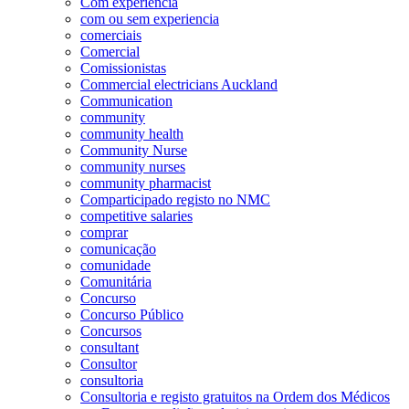
Com experiência
com ou sem experiencia
comerciais
Comercial
Comissionistas
Commercial electricians Auckland
Communication
community
community health
Community Nurse
community nurses
community pharmacist
Comparticipado registo no NMC
competitive salaries
comprar
comunicação
comunidade
Comunitária
Concurso
Concurso Público
Concursos
consultant
Consultor
consultoria
Consultoria e registo gratuitos na Ordem dos Médicos