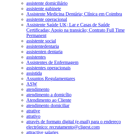
assistente domiciliário
assistente gabinete
Assistente Medicina Dentária; Clínica em Coimbra
assistente operacional
Assistente Saúde UK; Lar e Casas de Saúde
Certificadas; Apoio na transição; Contrato Full Time
Permanent
assistente social
assistentedentaria
assistenten dentaria
assistentes
Assistentes de Enfermagem
assistentes operacionais
assistida
Assuntos Regulamentares
ASW
atendimento
atendimento a domicílio
Atendimento ao Cliente
atendimento domiciliar
atrative
atrativo
através de formato digital (e-mail) para o endereço
electrónico: recrutamento@cligest.com
attractive salaries