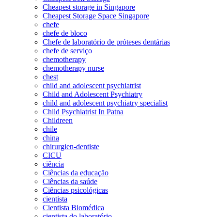
Cheapest storage in Singapore
Cheapest Storage Space Singapore
chefe
chefe de bloco
Chefe de laboratório de próteses dentárias
chefe de serviço
chemotherapy
chemotherapy nurse
chest
child and adolescent psychiatrist
Child and Adolescent Psychiatry
child and adolescent psychiatry specialist
Child Psychiatrist In Patna
Childreen
chile
china
chirurgien-dentiste
CICU
ciência
Ciências da educação
Ciências da saúde
Ciências psicológicas
cientista
Cientista Biomédica
cientista do laboratório