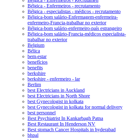
Bélgica - Enfermeiros - Recrutamen
Bélgica - Enfermeiros - recrutamento
Bélgica - especialistas - médicos - recrutamento
Bélgica-bom salário-Enfermagem-enfermeira-
enfermeiro-Francia-trabalhar no exterior
Bélgica-bom salário-enfermeiro-país estrangeiro
Bélgica-bom salário-Francia-médicos especialista-
trabalhar no exterior
Belgium
Bélica
bem-estar
benefícios
benefits
berkshire
berkshire - enfermeiro - lar
Berlim
best Electricians in Auckland
best Electricians in North Shore
best Gynecologist in kolkata
best Gynecologist in kolkata for normal delivery
best personnel
Best Psychiatrist In Kankarbagh Patna
Best Restaurant In Henderson NV
Best stomach Cancer Hospitals in hyderabad
bhpal