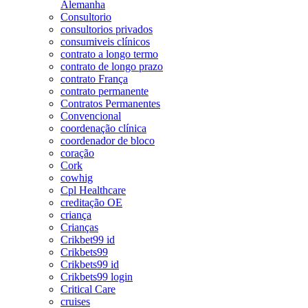
Alemanha
Consultorio
consultorios privados
consumiveis clínicos
contrato a longo termo
contrato de longo prazo
contrato França
contrato permanente
Contratos Permanentes
Convencional
coordenação clínica
coordenador de bloco
coração
Cork
cowhig
Cpl Healthcare
creditação OE
criança
Crianças
Crikbet99 id
Crikbets99
Crikbets99 id
Crikbets99 login
Critical Care
cruises