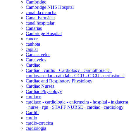
Cambridge
Cambridge NHS Hospital
canal da mancha
Canal Farmácia
canal hospitalar
Canarias
Canbridge Hospital
cancer
canhota
capilar
Carcacavelos
Carcavelos
Cardiac
Cardiac - cardio - Cardiology - cardiothoracic -
cardiovascular - cath lab - CCU - CICU - perfusionist
Cardiac and Respiratory Physiology
Cardiac Nurses
Cardiac Physiology
cardiaco
cardiaco - cardiologia - enfermeira - hospital - inglaterra
- nurse - rgn - STAFF NURSE - cardiac - cardiology
Cardiff
cardio
cardio-toracica
cardiologia