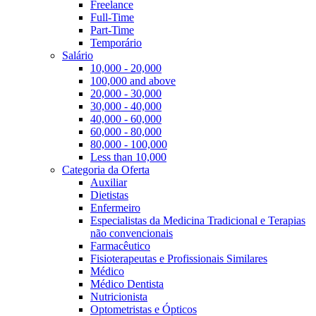
Freelance
Full-Time
Part-Time
Temporário
Salário
10,000 - 20,000
100,000 and above
20,000 - 30,000
30,000 - 40,000
40,000 - 60,000
60,000 - 80,000
80,000 - 100,000
Less than 10,000
Categoria da Oferta
Auxiliar
Dietistas
Enfermeiro
Especialistas da Medicina Tradicional e Terapias
não convencionais
Farmacêutico
Fisioterapeutas e Profissionais Similares
Médico
Médico Dentista
Nutricionista
Optometristas e Ópticos