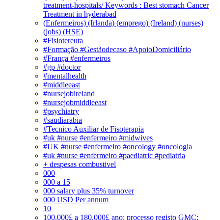
treatment-hospitals/ Keywords : Best stomach Cancer
Treatment in hyderabad
(Enfermeiros) (Irlanda) (emprego) (Ireland) (nurses)
(jobs) (HSE)
#Fisiotereuta
#Formação #Gestãodecaso #ApoioDomiciliário
#França #enfermeiros
#gp #doctor
#mentalhealth
#middleeast
#nursejobireland
#nursejobmiddleeast
#psychiatry
#saudiarabia
#Tecnico Auxiliar de Fisoterapia
#uk #nurse #enfermeiro #midwives
#UK #nurse #enfermeiro #oncology #oncologia
#uk #nurse #enfermeiro #paediatric #pediatria
+ despesas combustivel
000
000 a 15
000 salary plus 35% turnover
000 USD Per annum
10
100.000£ a 180.000£ ano; processo registo GMC;