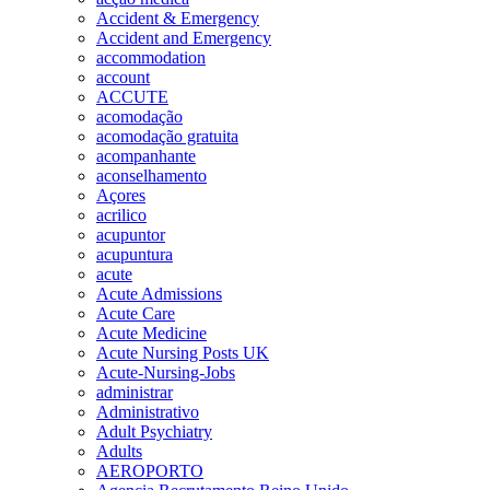
Accident & Emergency
Accident and Emergency
accommodation
account
ACCUTE
acomodação
acomodação gratuita
acompanhante
aconselhamento
Açores
acrilico
acupuntor
acupuntura
acute
Acute Admissions
Acute Care
Acute Medicine
Acute Nursing Posts UK
Acute-Nursing-Jobs
administrar
Administrativo
Adult Psychiatry
Adults
AEROPORTO