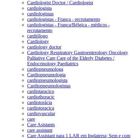
Cardiologist Doctor / Cardiologist
cardiologista
cardiologistas
cardiologistas - França - recrutamento
cardiologistas - França/Bélgica - médicos -
recrutamento
cardiólogo
Cardiology
cardiology doctor
Cardiology Respiratory Gastroenterology Oncology
Palliative Care Care of the Elderly Diabetes /
Endocrinology Paediatrics
cardiopneumologa
Cardiopneumologia
cardiopneumologista
Cardiopneumologistas
cardiotaracico
cardiothoracic
cardiotorácia
cardiotoracica
cardiovascular
care
Care Asistants
care assistant
Care Assistant para 1 LAR em Inglaterra; Sem e com