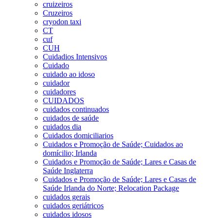
cruizeiros
Cruzeiros
cryodon taxi
CT
cuf
CUH
Cuidadios Intensivos
Cuidado
cuidado ao idoso
cuidador
cuidadores
CUIDADOS
cuidados continuados
cuidados de saúde
cuidados dia
Cuidados domiciliarios
Cuidados e Promoção de Saúde; Cuidados ao
domícilio; Irlanda
Cuidados e Promoção de Saúde; Lares e Casas de
Saúde Inglaterra
Cuidados e Promoção de Saúde; Lares e Casas de
Saúde Irlanda do Norte; Relocation Package
cuidados gerais
cuidados geriátricos
cuidados idosos