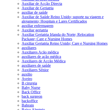
Auxiliar de Acção Directa
Auxiliar de Geriatria
auxiliar de saúde
Auxiliar de Saúde Reino Unido; suporte na viagem e
alojamento; Hospitais e Lares Certificados
auxiliar enfermagem
Auxiliar geriatria
Auxiliar Geriatria Irlanda do Norte; Relocation
Package; Care e Nursing Homes
Auxiliar Geriatria Reino Unido; Care e Nursing Homes
auxiliares
Auxiliares Ação médica
auxiliares de ação médica
Auxiliares de Acção Médica
auxiliares de saúde
Auxiliares Sénior
auxilio
Aveiro
B cirurgia
Baby Nurse
Back Office
back surgeon
backoffice
Bahrain
Baixo Alentejo