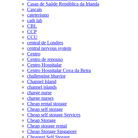
Casas de Saúde República da Irlanda
Cascais
cateterismo
cath lab
CBL
CCP
CCU
central de Londres
central nervous system
Centro
Centro de repouso
Centro Hospitalar
Centro Hospitalar Cova da Beira
challenging bhavior
Channel Island
channel islands
charge nurse
charge nurses
Cheap rental storage
Cheap self storage
Cheap self storage Services
Cheap Storage
Cheap storage rental
Cheap Storage Singapore
Cheapest Self Storage