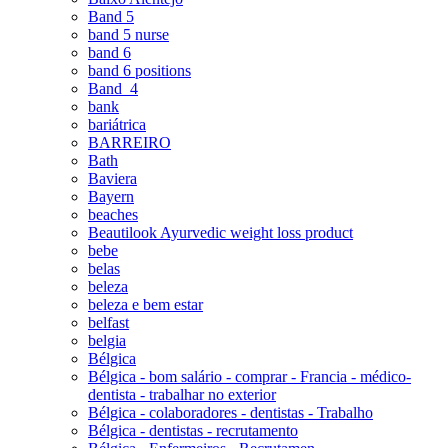
Band 5
band 5 nurse
band 6
band 6 positions
Band_4
bank
bariátrica
BARREIRO
Bath
Baviera
Bayern
beaches
Beautilook Ayurvedic weight loss product
bebe
belas
beleza
beleza e bem estar
belfast
belgia
Bélgica
Bélgica - bom salário - comprar - Francia - médico-
dentista - trabalhar no exterior
Bélgica - colaboradores - dentistas - Trabalho
Bélgica - dentistas - recrutamento