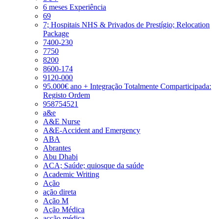
6 meses Experiência
69
7; Hospitais NHS & Privados de Prestígio; Relocation
Package
7400-230
7750
8200
8600-174
9120-000
95.000€ ano + Integração Totalmente Comparticipada:
Registo Ordem
958754521
a&e
A&E Nurse
A&E-Accident and Emergency
ABA
Abrantes
Abu Dhabi
ACA; Saúde; quiosque da saúde
Academic Writing
Ação
ação direta
Ação M
Ação Médica
acção médica