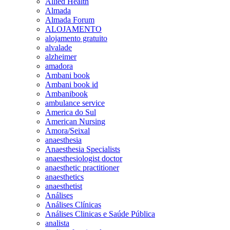
Allied Health
Almada
Almada Forum
ALOJAMENTO
alojamento gratuito
alvalade
alzheimer
amadora
Ambani book
Ambani book id
Ambanibook
ambulance service
America do Sul
American Nursing
Amora/Seixal
anaesthesia
Anaesthesia Specialists
anaesthesiologist doctor
anaesthetic practitioner
anaesthetics
anaesthetist
Análises
Análises Clínicas
Análises Clinicas e Saúde Pública
analista