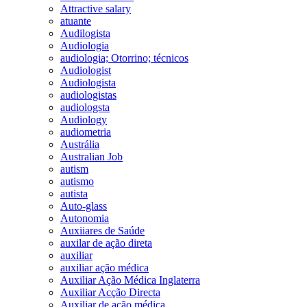
Attractive salary
atuante
Audilogista
Audiologia
audiologia; Otorrino; técnicos
Audiologist
Audiologista
audiologistas
audiologsta
Audiology
audiometria
Austrália
Australian Job
autism
autismo
autista
Auto-glass
Autonomia
Auxiiares de Saúde
auxilar de ação direta
auxiliar
auxiliar ação médica
Auxiliar Ação Médica Inglaterra
Auxiliar Acção Directa
Auxiliar de ação médica