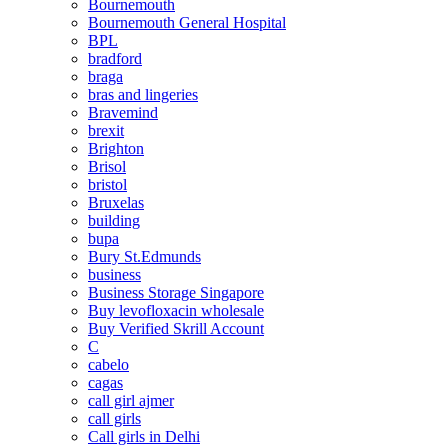
Bournemouth
Bournemouth General Hospital
BPL
bradford
braga
bras and lingeries
Bravemind
brexit
Brighton
Brisol
bristol
Bruxelas
building
bupa
Bury St.Edmunds
business
Business Storage Singapore
Buy levofloxacin wholesale
Buy Verified Skrill Account
C
cabelo
cagas
call girl ajmer
call girls
Call girls in Delhi