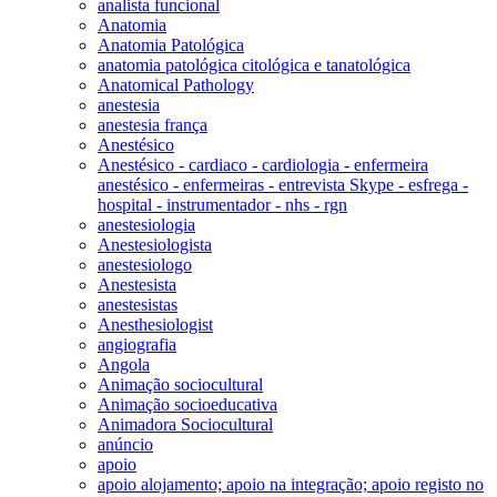
analista funcional
Anatomia
Anatomia Patológica
anatomia patológica citológica e tanatológica
Anatomical Pathology
anestesia
anestesia frança
Anestésico
Anestésico - cardiaco - cardiologia - enfermeira
anestésico - enfermeiras - entrevista Skype - esfrega -
hospital - instrumentador - nhs - rgn
anestesiologia
Anestesiologista
anestesiologo
Anestesista
anestesistas
Anesthesiologist
angiografia
Angola
Animação sociocultural
Animação socioeducativa
Animadora Sociocultural
anúncio
apoio
apoio alojamento; apoio na integração; apoio registo no