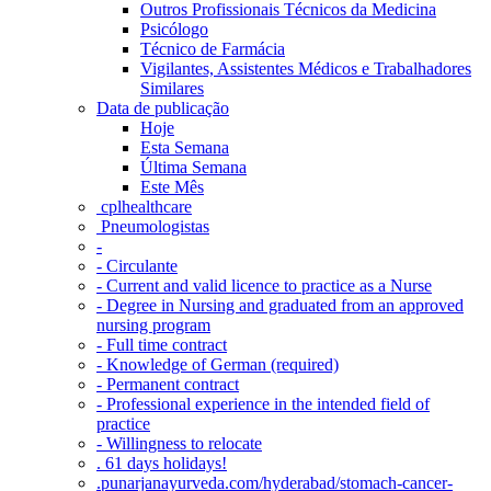
Outros Profissionais Técnicos da Medicina
Psicólogo
Técnico de Farmácia
Vigilantes, Assistentes Médicos e Trabalhadores
Similares
Data de publicação
Hoje
Esta Semana
Última Semana
Este Mês
‎ cplhealthcare‬
Pneumologistas
-
- Circulante
- Current and valid licence to practice as a Nurse
- Degree in Nursing and graduated from an approved
nursing program
- Full time contract
- Knowledge of German (required)
- Permanent contract
- Professional experience in the intended field of
practice
- Willingness to relocate
. 61 days holidays!
.punarjanayurveda.com/hyderabad/stomach-cancer-