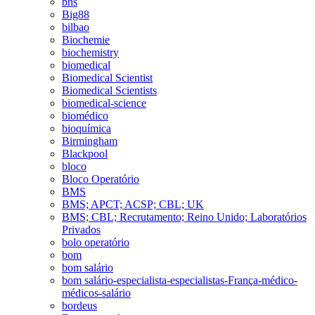
bhs
Big88
bilbao
Biochemie
biochemistry
biomedical
Biomedical Scientist
Biomedical Scientists
biomedical-science
biomédico
bioquímica
Birmingham
Blackpool
bloco
Bloco Operatório
BMS
BMS; APCT; ACSP; CBL; UK
BMS; CBL; Recrutamento; Reino Unido; Laboratórios
Privados
bolo operatório
bom
bom salário
bom salário-especialista-especialistas-França-médico-
médicos-salário
bordeus