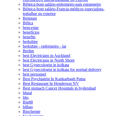
Bélgica-bom salário-enfermeiro-país estrangeiro
Bélgica-bom salário-Francia-médicos especialista-
trabalhar no exterior
Belgium
Bélica
bem-estar
benefícios
benefits
berkshire
berkshire - enfermeiro - lar
Berlim
best Electricians in Auckland
best Electricians in North Shore
best Gynecologist in kolkata
best Gynecologist in kolkata for normal delivery
best personnel
Best Psychiatrist In Kankarbagh Patna
Best Restaurant In Henderson NV
Best stomach Cancer Hospitals in hyderabad
bhpal
bhs
Big88
bilbao
Biochemie