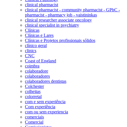
clinical pharmacist
clinical pharmacist - community pharmacist - GPhC -
pharmacist - pharmacy job - vaistininkas
clinical researcher associate oncology
clinical specialist in psychiatry
Clínicas
Clínicas e Lares
Clínicas e Projetos profissionais sólidos
clínico geral
clinics
CNC
Coast of England
coimbra
colaboradore
colaboradores
colaboradores dentistas
Colchester
colheitas
colorretal
com e sem experiência
Com experiência
com ou sem experiencia
comerciais
Comercial