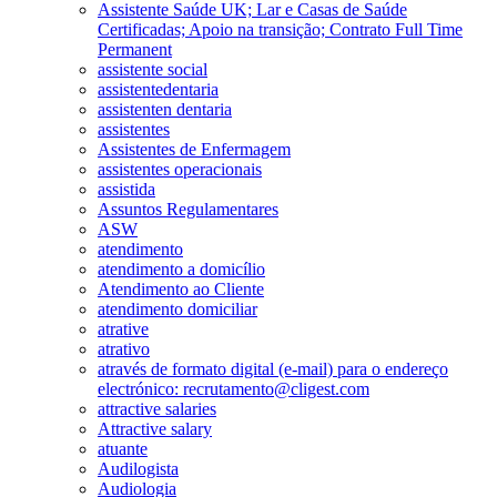
Assistente Saúde UK; Lar e Casas de Saúde
Certificadas; Apoio na transição; Contrato Full Time
Permanent
assistente social
assistentedentaria
assistenten dentaria
assistentes
Assistentes de Enfermagem
assistentes operacionais
assistida
Assuntos Regulamentares
ASW
atendimento
atendimento a domicílio
Atendimento ao Cliente
atendimento domiciliar
atrative
atrativo
através de formato digital (e-mail) para o endereço
electrónico: recrutamento@cligest.com
attractive salaries
Attractive salary
atuante
Audilogista
Audiologia