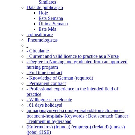
Similares
Data de publicação
Hoje
Esta Semana
Última Semana
Este Mês
‎ cplhealthcare‬
Pneumologistas
-
- Circulante
- Current and valid licence to practice as a Nurse
- Degree in Nursing and graduated from an approved
nursing program
- Full time contract
- Knowledge of German (required)
- Permanent contract
- Professional experience in the intended field of
practice
- Willingness to relocate
. 61 days holidays!
.punarjanayurveda.com/hyderabad/stomach-cancer-
treatment-hospitals/ Keywords : Best stomach Cancer
Treatment in hyderabad
(Enfermeiros) (Irlanda) (emprego) (Ireland) (nurses)
(jobs) (HSE)