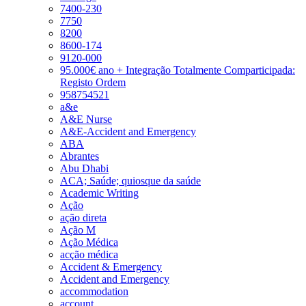
7400-230
7750
8200
8600-174
9120-000
95.000€ ano + Integração Totalmente Comparticipada:
Registo Ordem
958754521
a&e
A&E Nurse
A&E-Accident and Emergency
ABA
Abrantes
Abu Dhabi
ACA; Saúde; quiosque da saúde
Academic Writing
Ação
ação direta
Ação M
Ação Médica
acção médica
Accident & Emergency
Accident and Emergency
accommodation
account