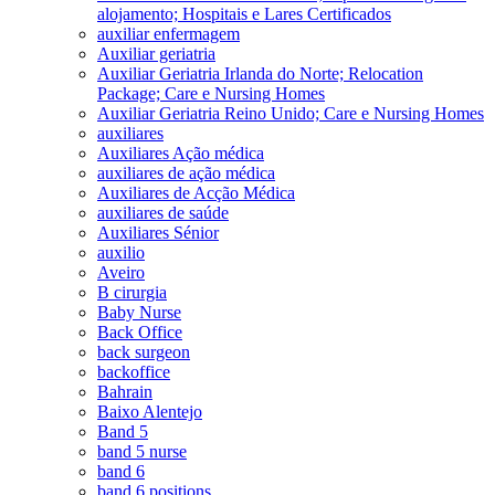
alojamento; Hospitais e Lares Certificados
auxiliar enfermagem
Auxiliar geriatria
Auxiliar Geriatria Irlanda do Norte; Relocation
Package; Care e Nursing Homes
Auxiliar Geriatria Reino Unido; Care e Nursing Homes
auxiliares
Auxiliares Ação médica
auxiliares de ação médica
Auxiliares de Acção Médica
auxiliares de saúde
Auxiliares Sénior
auxilio
Aveiro
B cirurgia
Baby Nurse
Back Office
back surgeon
backoffice
Bahrain
Baixo Alentejo
Band 5
band 5 nurse
band 6
band 6 positions