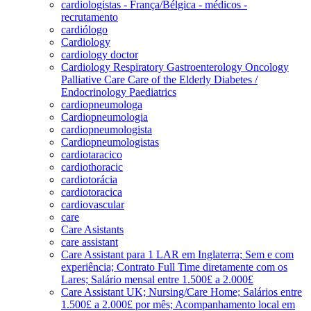
cardiologistas - França/Bélgica - médicos -
recrutamento
cardiólogo
Cardiology
cardiology doctor
Cardiology Respiratory Gastroenterology Oncology
Palliative Care Care of the Elderly Diabetes /
Endocrinology Paediatrics
cardiopneumologa
Cardiopneumologia
cardiopneumologista
Cardiopneumologistas
cardiotaracico
cardiothoracic
cardiotorácia
cardiotoracica
cardiovascular
care
Care Asistants
care assistant
Care Assistant para 1 LAR em Inglaterra; Sem e com
experiência; Contrato Full Time diretamente com os
Lares; Salário mensal entre 1.500£ a 2.000£
Care Assistant UK; Nursing/Care Home; Salários entre
1.500£ a 2.000£ por mês; Acompanhamento local em