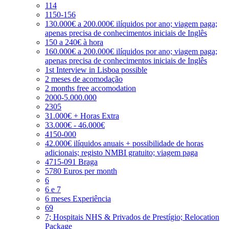
114
1150-156
130.000€ a 200.000€ ilíquidos por ano; viagem paga;
apenas precisa de conhecimentos iniciais de Inglês
150 a 240€ à hora
160.000€ a 200.000€ ilíquidos por ano; viagem paga;
apenas precisa de conhecimentos iniciais de Inglês
1st Interview in Lisboa possible
2 meses de acomodação
2 months free accomodation
2000-5.000.000
2305
31.000€ + Horas Extra
33.000€ - 46.000€
4150-000
42.000€ ilíquidos anuais + possibilidade de horas
adicionais; registo NMBI gratuito; viagem paga
4715-091 Braga
5780 Euros per month
6
6 e 7
6 meses Experiência
69
7; Hospitais NHS & Privados de Prestígio; Relocation
Package