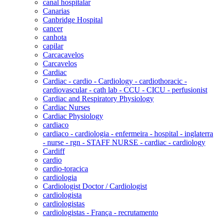
canal hospitalar
Canarias
Canbridge Hospital
cancer
canhota
capilar
Carcacavelos
Carcavelos
Cardiac
Cardiac - cardio - Cardiology - cardiothoracic -
cardiovascular - cath lab - CCU - CICU - perfusionist
Cardiac and Respiratory Physiology
Cardiac Nurses
Cardiac Physiology
cardiaco
cardiaco - cardiologia - enfermeira - hospital - inglaterra
- nurse - rgn - STAFF NURSE - cardiac - cardiology
Cardiff
cardio
cardio-toracica
cardiologia
Cardiologist Doctor / Cardiologist
cardiologista
cardiologistas
cardiologistas - França - recrutamento