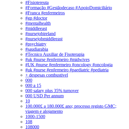
#Fisiotereuta
#Formação #Gestãodecaso #ApoioDomiciliário
#França #enfermeiros
#gp #doctor
#mentalhealth
#middleeast
#nursejobireland
#nursejobmiddleeast
#psychiatry
#saudiarabia
#Tecnico Auxiliar de Fisoterapia
#uk #nurse #enfermeiro #midwives
#UK #nurse #enfermeiro #oncology #oncologia
#uk #nurse #enfermeiro #paediatric #pediatria
+ despesas combustivel
000
000 a 15
000 salary plus 35% turnover
000 USD Per annum
10
100.000£ a 180.000£ ano; processo registo GMC;
viagem e alojamento
1000-1500
108
108000