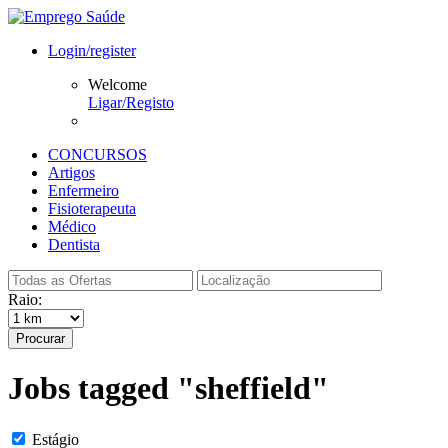
Login/register
Welcome
Ligar/Registo
CONCURSOS
Artigos
Enfermeiro
Fisioterapeuta
Médico
Dentista
Raio:
Procurar
Jobs tagged "sheffield"
Estágio