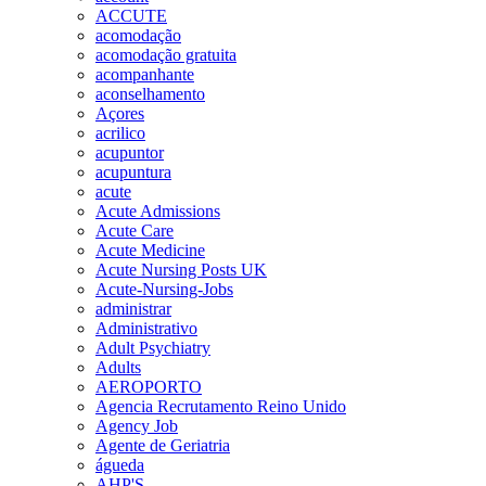
ACCUTE
acomodação
acomodação gratuita
acompanhante
aconselhamento
Açores
acrilico
acupuntor
acupuntura
acute
Acute Admissions
Acute Care
Acute Medicine
Acute Nursing Posts UK
Acute-Nursing-Jobs
administrar
Administrativo
Adult Psychiatry
Adults
AEROPORTO
Agencia Recrutamento Reino Unido
Agency Job
Agente de Geriatria
águeda
AHP'S