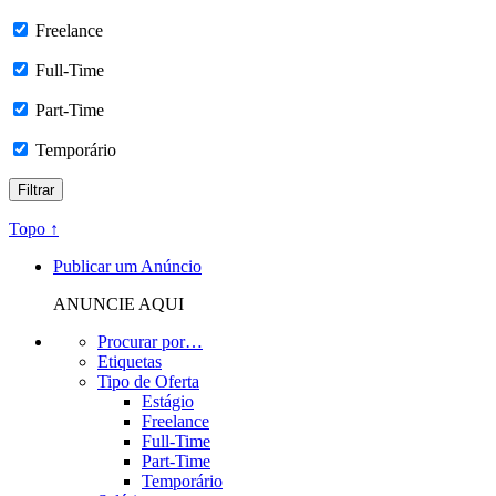
Freelance
Full-Time
Part-Time
Temporário
Topo ↑
Publicar um Anúncio
ANUNCIE AQUI
Procurar por…
Etiquetas
Tipo de Oferta
Estágio
Freelance
Full-Time
Part-Time
Temporário