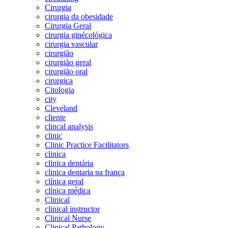
Cirurgia
cirurgia da obesidade
Cirurgia Geral
cirurgia ginécológica
cirurgia vascular
cirurgião
cirurgião geral
cirurgião oral
cirurgica
Citologia
city
Cleveland
cliente
clincal analysis
clinic
Clinic Practice Facilitators
clinica
clinica dentária
clinica dentaria na frança
clínica geral
clínica médica
Clinical
clinical instructor
Clinical Nurse
Clinical Pathology