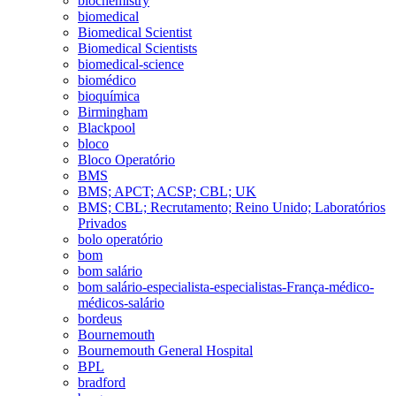
biochemistry
biomedical
Biomedical Scientist
Biomedical Scientists
biomedical-science
biomédico
bioquímica
Birmingham
Blackpool
bloco
Bloco Operatório
BMS
BMS; APCT; ACSP; CBL; UK
BMS; CBL; Recrutamento; Reino Unido; Laboratórios
Privados
bolo operatório
bom
bom salário
bom salário-especialista-especialistas-França-médico-
médicos-salário
bordeus
Bournemouth
Bournemouth General Hospital
BPL
bradford