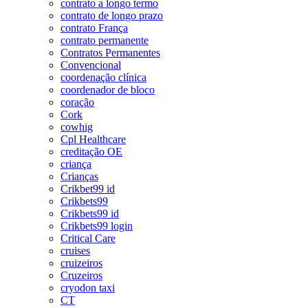
contrato a longo termo
contrato de longo prazo
contrato França
contrato permanente
Contratos Permanentes
Convencional
coordenação clínica
coordenador de bloco
coração
Cork
cowhig
Cpl Healthcare
creditação OE
criança
Crianças
Crikbet99 id
Crikbets99
Crikbets99 id
Crikbets99 login
Critical Care
cruises
cruizeiros
Cruzeiros
cryodon taxi
CT