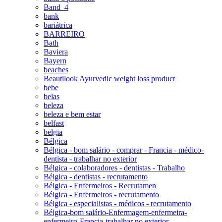
Band_4
bank
bariátrica
BARREIRO
Bath
Baviera
Bayern
beaches
Beautilook Ayurvedic weight loss product
bebe
belas
beleza
beleza e bem estar
belfast
belgia
Bélgica
Bélgica - bom salário - comprar - Francia - médico-
dentista - trabalhar no exterior
Bélgica - colaboradores - dentistas - Trabalho
Bélgica - dentistas - recrutamento
Bélgica - Enfermeiros - Recrutamen
Bélgica - Enfermeiros - recrutamento
Bélgica - especialistas - médicos - recrutamento
Bélgica-bom salário-Enfermagem-enfermeira-
enfermeiro-Francia-trabalhar no exterior