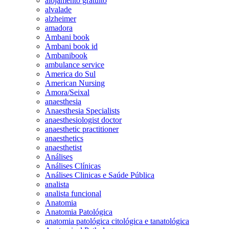
alojamento gratuito
alvalade
alzheimer
amadora
Ambani book
Ambani book id
Ambanibook
ambulance service
America do Sul
American Nursing
Amora/Seixal
anaesthesia
Anaesthesia Specialists
anaesthesiologist doctor
anaesthetic practitioner
anaesthetics
anaesthetist
Análises
Análises Clínicas
Análises Clinicas e Saúde Pública
analista
analista funcional
Anatomia
Anatomia Patológica
anatomia patológica citológica e tanatológica