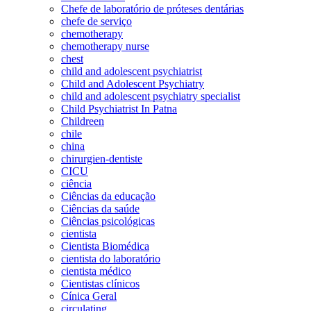
Chefe de laboratório de próteses dentárias
chefe de serviço
chemotherapy
chemotherapy nurse
chest
child and adolescent psychiatrist
Child and Adolescent Psychiatry
child and adolescent psychiatry specialist
Child Psychiatrist In Patna
Childreen
chile
china
chirurgien-dentiste
CICU
ciência
Ciências da educação
Ciências da saúde
Ciências psicológicas
cientista
Cientista Biomédica
cientista do laboratório
cientista médico
Cientistas clínicos
Cínica Geral
circulating