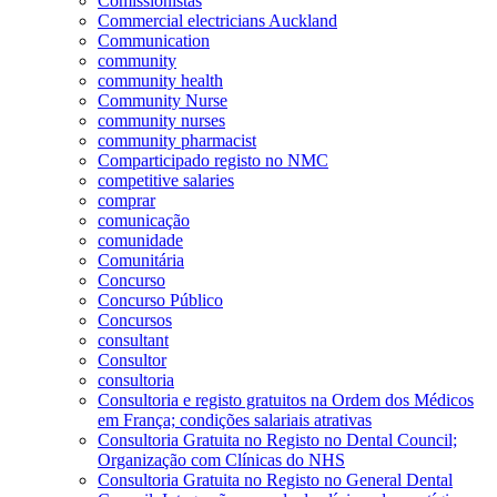
Comissionistas
Commercial electricians Auckland
Communication
community
community health
Community Nurse
community nurses
community pharmacist
Comparticipado registo no NMC
competitive salaries
comprar
comunicação
comunidade
Comunitária
Concurso
Concurso Público
Concursos
consultant
Consultor
consultoria
Consultoria e registo gratuitos na Ordem dos Médicos
em França; condições salariais atrativas
Consultoria Gratuita no Registo no Dental Council;
Organização com Clínicas do NHS
Consultoria Gratuita no Registo no General Dental