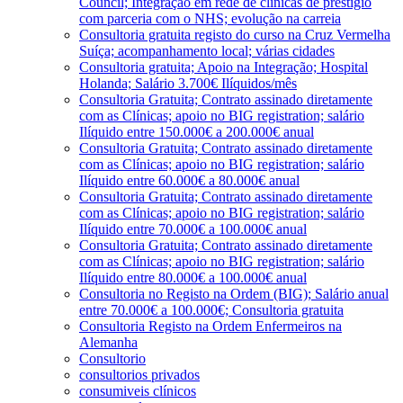
Council; Integração em rede de clínicas de prestígio
com parceria com o NHS; evolução na carreia
Consultoria gratuita registo do curso na Cruz Vermelha
Suíça; acompanhamento local; várias cidades
Consultoria gratuita; Apoio na Integração; Hospital
Holanda; Salário 3.700€ Ilíquidos/mês
Consultoria Gratuita; Contrato assinado diretamente
com as Clínicas; apoio no BIG registration; salário
Ilíquido entre 150.000€ a 200.000€ anual
Consultoria Gratuita; Contrato assinado diretamente
com as Clínicas; apoio no BIG registration; salário
Ilíquido entre 60.000€ a 80.000€ anual
Consultoria Gratuita; Contrato assinado diretamente
com as Clínicas; apoio no BIG registration; salário
Ilíquido entre 70.000€ a 100.000€ anual
Consultoria Gratuita; Contrato assinado diretamente
com as Clínicas; apoio no BIG registration; salário
Ilíquido entre 80.000€ a 100.000€ anual
Consultoria no Registo na Ordem (BIG); Salário anual
entre 70.000€ a 100.000€; Consultoria gratuita
Consultoria Registo na Ordem Enfermeiros na
Alemanha
Consultorio
consultorios privados
consumiveis clínicos