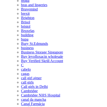
braga
bras and lingeries
Bravemind
brexit
Brighton
Brisol
bristol
Bruxelas
building
bupa
Bury St.Edmunds
business
Business Storage Singapore
Buy levofloxacin wholesale
Buy Verified Skrill Account
C
cabelo
cagas
call girl ajmer
call girls
Call girls in Delhi
Cambridge
Cambridge NHS Hospital
canal da mancha
Canal Farmácia