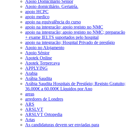
Apoio Domiciliário Sénior
Apoio domiciliário. Geriatría.
apoio HCPC
apoio medico
apoio na equivalência do curso
apoio na integração; apoio registo no NMC
apoio na integração; apoio registo no NMC; preparação
+ exame IELTS suportados pelo hospital
apoio na integração; Hospital Privado de prestígio
Apoio no Alojamento
Apoio Sénior
Apotek Online
Apotek Terpercaya
APPLYING
Arabia
Arábia Saudita
Arábia Saudita Hospitais de Prestígio; Registo Gratuito;
36.000€ a 60.000€ Líquidos por Ano
areas
arredores de Londres
ARS
ARSLVT
ARSLVT Ortopedia
Artas
As candidaturas devem ser enviadas para