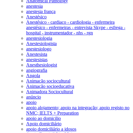
Anatomical Pathology
anestesia
anestesia frança
Anestésico
Anestésico - cardiaco - cardiologia - enfermeira
anestésico - enfermeiras - entrevista Skype - esfrega -
hospital - instrumentador - nhs - rgn
anestesiologia
Anestesiologista
anestesiologo
Anestesista
anestesistas
Anesthesiologist
angiografia
Angola
Animação sociocultural
Animação socioeducativa
Animadora Sociocultural
anúncio
apoio
apoio alojamento; apoio na integração; apoio registo no
NMC; IELTS + Preparation
apoio ao domicilio
Apoio domiciliário
apoio domiciliário a idosos