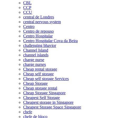
CBL
CCP
CCU
central de Londres
central nervous system
Centro
Centro de repouso
Centro Hospitalar
Centro Hospitalar Cova da Beira
challenging bhavior
Channel Island
channel islands
charge nurse
charge nurses
Cheap rental storage
Cheap self storage
Cheap self storage Services
Cheap Storage
Cheap storage rental
Cheap Storage Singapore
Cheapest Self Storage
Cheapest storage in Singapore
Cheapest Storage Space Singapore
chefe
chefe de bloco