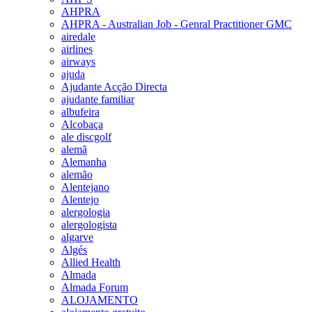
AHPRA
AHPRA - Australian Job - Genral Practitioner GMC
airedale
airlines
airways
ajuda
Ajudante Acção Directa
ajudante familiar
albufeira
Alcobaça
ale discgolf
alemã
Alemanha
alemão
Alentejano
Alentejo
alergologia
alergologista
algarve
Algés
Allied Health
Almada
Almada Forum
ALOJAMENTO