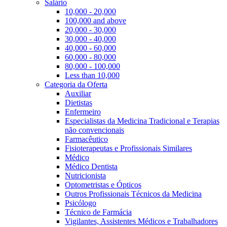
Salário
10,000 - 20,000
100,000 and above
20,000 - 30,000
30,000 - 40,000
40,000 - 60,000
60,000 - 80,000
80,000 - 100,000
Less than 10,000
Categoria da Oferta
Auxiliar
Dietistas
Enfermeiro
Especialistas da Medicina Tradicional e Terapias
não convencionais
Farmacêutico
Fisioterapeutas e Profissionais Similares
Médico
Médico Dentista
Nutricionista
Optometristas e Ópticos
Outros Profissionais Técnicos da Medicina
Psicólogo
Técnico de Farmácia
Vigilantes, Assistentes Médicos e Trabalhadores