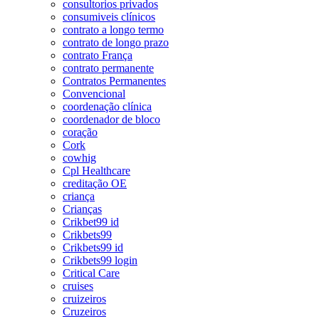
consultorios privados
consumiveis clínicos
contrato a longo termo
contrato de longo prazo
contrato França
contrato permanente
Contratos Permanentes
Convencional
coordenação clínica
coordenador de bloco
coração
Cork
cowhig
Cpl Healthcare
creditação OE
criança
Crianças
Crikbet99 id
Crikbets99
Crikbets99 id
Crikbets99 login
Critical Care
cruises
cruizeiros
Cruzeiros