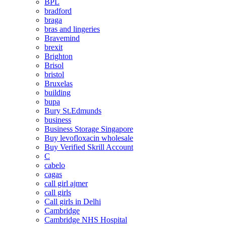
BPL
bradford
braga
bras and lingeries
Bravemind
brexit
Brighton
Brisol
bristol
Bruxelas
building
bupa
Bury St.Edmunds
business
Business Storage Singapore
Buy levofloxacin wholesale
Buy Verified Skrill Account
C
cabelo
cagas
call girl ajmer
call girls
Call girls in Delhi
Cambridge
Cambridge NHS Hospital