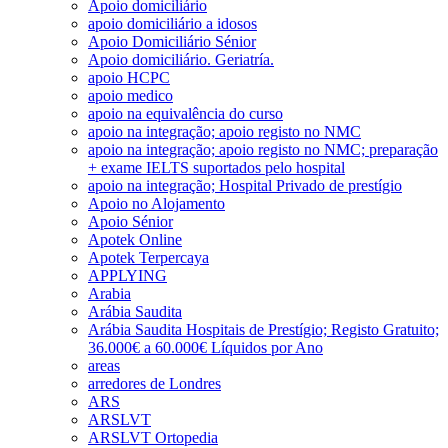
Apoio domiciliário
apoio domiciliário a idosos
Apoio Domiciliário Sénior
Apoio domiciliário. Geriatría.
apoio HCPC
apoio medico
apoio na equivalência do curso
apoio na integração; apoio registo no NMC
apoio na integração; apoio registo no NMC; preparação
+ exame IELTS suportados pelo hospital
apoio na integração; Hospital Privado de prestígio
Apoio no Alojamento
Apoio Sénior
Apotek Online
Apotek Terpercaya
APPLYING
Arabia
Arábia Saudita
Arábia Saudita Hospitais de Prestígio; Registo Gratuito;
36.000€ a 60.000€ Líquidos por Ano
areas
arredores de Londres
ARS
ARSLVT
ARSLVT Ortopedia