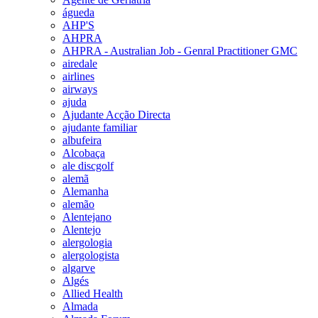
águeda
AHP'S
AHPRA
AHPRA - Australian Job - Genral Practitioner GMC
airedale
airlines
airways
ajuda
Ajudante Acção Directa
ajudante familiar
albufeira
Alcobaça
ale discgolf
alemã
Alemanha
alemão
Alentejano
Alentejo
alergologia
alergologista
algarve
Algés
Allied Health
Almada