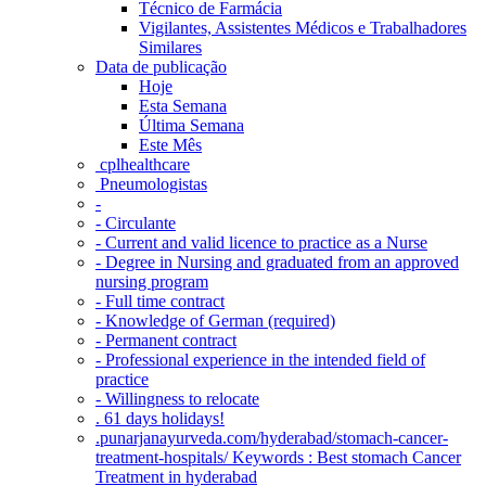
Técnico de Farmácia
Vigilantes, Assistentes Médicos e Trabalhadores
Similares
Data de publicação
Hoje
Esta Semana
Última Semana
Este Mês
‎ cplhealthcare‬
Pneumologistas
-
- Circulante
- Current and valid licence to practice as a Nurse
- Degree in Nursing and graduated from an approved
nursing program
- Full time contract
- Knowledge of German (required)
- Permanent contract
- Professional experience in the intended field of
practice
- Willingness to relocate
. 61 days holidays!
.punarjanayurveda.com/hyderabad/stomach-cancer-
treatment-hospitals/ Keywords : Best stomach Cancer
Treatment in hyderabad