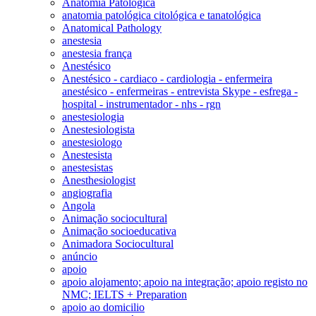
Anatomia Patológica
anatomia patológica citológica e tanatológica
Anatomical Pathology
anestesia
anestesia frança
Anestésico
Anestésico - cardiaco - cardiologia - enfermeira
anestésico - enfermeiras - entrevista Skype - esfrega -
hospital - instrumentador - nhs - rgn
anestesiologia
Anestesiologista
anestesiologo
Anestesista
anestesistas
Anesthesiologist
angiografia
Angola
Animação sociocultural
Animação socioeducativa
Animadora Sociocultural
anúncio
apoio
apoio alojamento; apoio na integração; apoio registo no
NMC; IELTS + Preparation
apoio ao domicilio