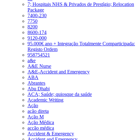
7; Hospitais NHS & Privados de Prestígio; Relocation
Package
7400-230
7750
8200
8600-174
9120-000
95.000€ ano + Integração Totalmente Comparticipada:
Registo Ordem
958754521
a&e
A&E Nurse
A&E-Accident and Emergency
ABA
Abrantes
Abu Dhabi
ACA; Saúde; quiosque da saúde
Academic Writing
Ação
ação direta
Ação M
Ação Médica
acção médica
Accident & Emergency
Accident and Emergency