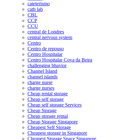
cateterismo
cath lab
CBL
CCP
CCU
central de Londres
central nervous system
Centro
Centro de repouso
Centro Hospitalar
Centro Hospitalar Cova da Beira
challenging bhavior
Channel Island
channel islands
charge nurse
charge nurses
Cheap rental storage
Cheap self storage
Cheap self storage Services
Cheap Storage
Cheap storage rental
Cheap Storage Singapore
Cheapest Self Storage
Cheapest storage in Singapore
Cheapest Storage Space Singapore