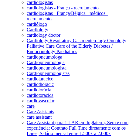
cardiologistas
cardiologistas - França - recrutamento
cardiologistas - França/Bélgica - médicos -
recrutamento
cardiólogo
Cardiology
cardiology doctor
Cardiology Respiratory Gastroenterology Oncology
Palliative Care Care of the Elderly Diabetes /
Endocrinology Paediatrics
cardiopneumologa
Cardiopneumologia
cardiopneumologista
Cardiopneumologistas
cardiotaracico
cardiothoracic
cardiotorácia
cardiotoracica
cardiovascular
care
Care Asistants
care assistant
Care Assistant para 1 LAR em Inglaterra; Sem e com
experiência; Contrato Full Time diretamente com os
Lares; Salário mensal entre 1.500£ a 2.000£