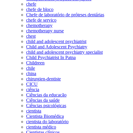
chefe
chefe de bloco
Chefe de laboratório de próteses dentárias
chefe de serviço
chemotherapy
chemotherapy nurse
chest
child and adolescent psychiatrist
Child and Adolescent Psychiatry
child and adolescent psychiatry specialist
Child Psychiatrist In Patna
Childreen
chile
china
chirurgien-dentiste
CICU
ciência
Ciências da educação
Ciências da saúde
Ciências psicológicas
cientista
Cientista Biomédica
cientista do laboratório
cientista médico
Cientistas clínicos