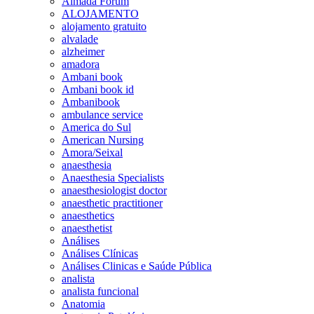
Almada Forum
ALOJAMENTO
alojamento gratuito
alvalade
alzheimer
amadora
Ambani book
Ambani book id
Ambanibook
ambulance service
America do Sul
American Nursing
Amora/Seixal
anaesthesia
Anaesthesia Specialists
anaesthesiologist doctor
anaesthetic practitioner
anaesthetics
anaesthetist
Análises
Análises Clínicas
Análises Clinicas e Saúde Pública
analista
analista funcional
Anatomia