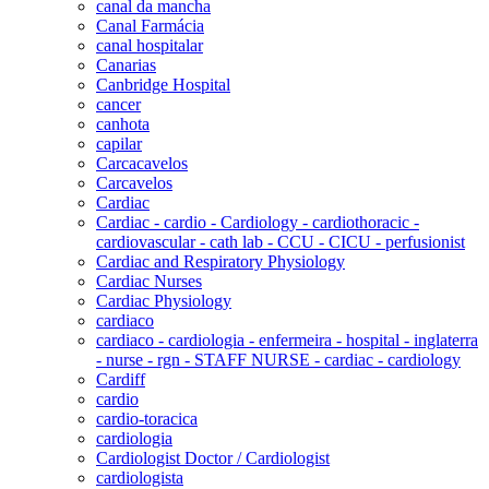
canal da mancha
Canal Farmácia
canal hospitalar
Canarias
Canbridge Hospital
cancer
canhota
capilar
Carcacavelos
Carcavelos
Cardiac
Cardiac - cardio - Cardiology - cardiothoracic -
cardiovascular - cath lab - CCU - CICU - perfusionist
Cardiac and Respiratory Physiology
Cardiac Nurses
Cardiac Physiology
cardiaco
cardiaco - cardiologia - enfermeira - hospital - inglaterra
- nurse - rgn - STAFF NURSE - cardiac - cardiology
Cardiff
cardio
cardio-toracica
cardiologia
Cardiologist Doctor / Cardiologist
cardiologista