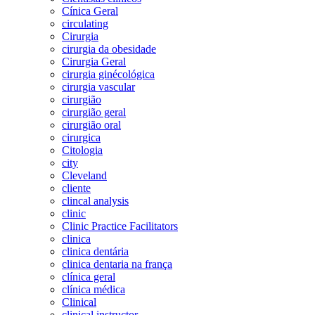
Cínica Geral
circulating
Cirurgia
cirurgia da obesidade
Cirurgia Geral
cirurgia ginécológica
cirurgia vascular
cirurgião
cirurgião geral
cirurgião oral
cirurgica
Citologia
city
Cleveland
cliente
clincal analysis
clinic
Clinic Practice Facilitators
clinica
clinica dentária
clinica dentaria na frança
clínica geral
clínica médica
Clinical
clinical instructor