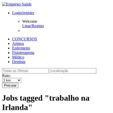
Login/register
Welcome
Ligar/Registo
CONCURSOS
Artigos
Enfermeiro
Fisioterapeuta
Médico
Dentista
Raio:
Procurar
Jobs tagged "trabalho na
Irlanda"