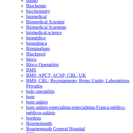
bilbao
Biochemie
biochemistry
biomedical
Biomedical Scientist
Biomedical Scientists
biomedical-science
biomédico
bioquímica
Birmingham
Blackpool
bloco
Bloco Operatório
BMS
BMS; APCT; ACSP; CBL; UK
BMS; CBL; Recrutamento; Reino Unido; Laboratórios
Privados
bolo operatório
bom
bom salário
bom salário-especialista-especialistas-França-médico-
médicos-salário
bordeus
Bournemouth
Bournemouth General Hospital