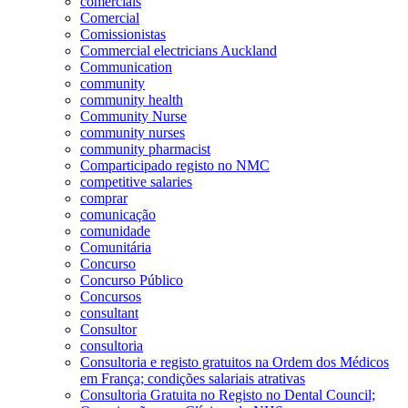
comerciais
Comercial
Comissionistas
Commercial electricians Auckland
Communication
community
community health
Community Nurse
community nurses
community pharmacist
Comparticipado registo no NMC
competitive salaries
comprar
comunicação
comunidade
Comunitária
Concurso
Concurso Público
Concursos
consultant
Consultor
consultoria
Consultoria e registo gratuitos na Ordem dos Médicos
em França; condições salariais atrativas
Consultoria Gratuita no Registo no Dental Council;