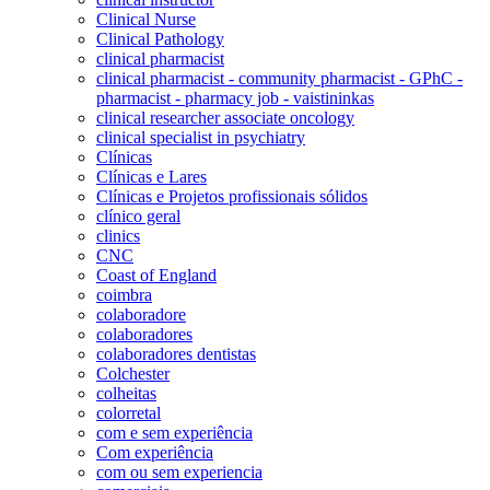
Clinical Nurse
Clinical Pathology
clinical pharmacist
clinical pharmacist - community pharmacist - GPhC -
pharmacist - pharmacy job - vaistininkas
clinical researcher associate oncology
clinical specialist in psychiatry
Clínicas
Clínicas e Lares
Clínicas e Projetos profissionais sólidos
clínico geral
clinics
CNC
Coast of England
coimbra
colaboradore
colaboradores
colaboradores dentistas
Colchester
colheitas
colorretal
com e sem experiência
Com experiência
com ou sem experiencia