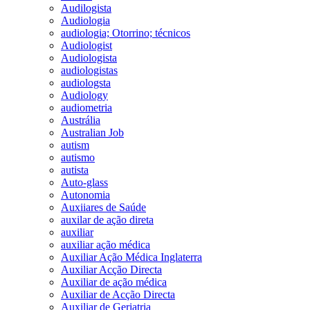
Audilogista
Audiologia
audiologia; Otorrino; técnicos
Audiologist
Audiologista
audiologistas
audiologsta
Audiology
audiometria
Austrália
Australian Job
autism
autismo
autista
Auto-glass
Autonomia
Auxiiares de Saúde
auxilar de ação direta
auxiliar
auxiliar ação médica
Auxiliar Ação Médica Inglaterra
Auxiliar Acção Directa
Auxiliar de ação médica
Auxiliar de Acção Directa
Auxiliar de Geriatria