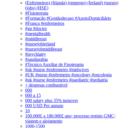
(Enfermeiros) (Irlanda) (emprego) (Ireland) (nurses)
(jobs) (HSE)
#Fisiotereuta
#Formação #Gestãodecaso #ApoioDomiciliário
#França #enfermeiros
#gp #doctor
#mentalhealth
#middleeast
#nursejobireland
#nursejobmiddleeast
#psychiatry
#saudiarabia
#Tecnico Auxiliar de Fisoterapia
#uk #nurse #enfermeiro #midwives
#UK #nurse #enfermeiro #oncology #oncologia
#uk #nurse #enfermeiro #paediatric #pediatria
+ despesas combustivel
000
000 a 15
000 salary plus 35% turnover
000 USD Per annum
10
100.000£ a 180.000£ ano; processo registo GMC;
viagem e alojamento
1000-1500