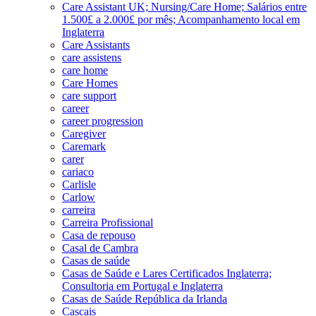
Care Assistant UK; Nursing/Care Home; Salários entre
1.500£ a 2.000£ por mês; Acompanhamento local em
Inglaterra
Care Assistants
care assistens
care home
Care Homes
care support
career
career progression
Caregiver
Caremark
carer
cariaco
Carlisle
Carlow
carreira
Carreira Profissional
Casa de repouso
Casal de Cambra
Casas de saúde
Casas de Saúde e Lares Certificados Inglaterra;
Consultoria em Portugal e Inglaterra
Casas de Saúde República da Irlanda
Cascais