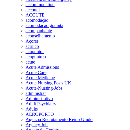
accommodation
account
ACCUTE
acomodação
acomodação gratuita
acompanhante
aconselhamento
Açores
acrilico
acupuntor
acupuntura
acute
Acute Admissions
Acute Care
Acute Medicine
Acute Nursing Posts UK
Acute-Nursing-Jobs
administrar
Administrativo
Adult Psychiatry
Adults
AEROPORTO
Agencia Recrutamento Reino Unido
Agency Job
Agente de Geriatria