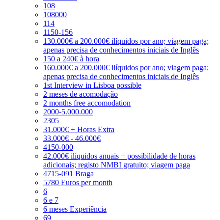
108
108000
114
1150-156
130.000€ a 200.000€ ilíquidos por ano; viagem paga;
apenas precisa de conhecimentos iniciais de Inglês
150 a 240€ à hora
160.000€ a 200.000€ ilíquidos por ano; viagem paga;
apenas precisa de conhecimentos iniciais de Inglês
1st Interview in Lisboa possible
2 meses de acomodação
2 months free accomodation
2000-5.000.000
2305
31.000€ + Horas Extra
33.000€ - 46.000€
4150-000
42.000€ ilíquidos anuais + possibilidade de horas
adicionais; registo NMBI gratuito; viagem paga
4715-091 Braga
5780 Euros per month
6
6 e 7
6 meses Experiência
69