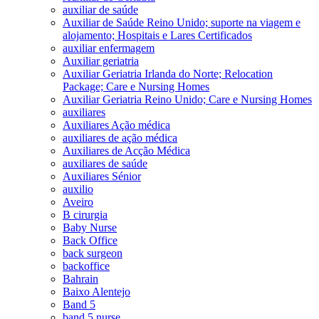
auxiliar de saúde
Auxiliar de Saúde Reino Unido; suporte na viagem e
alojamento; Hospitais e Lares Certificados
auxiliar enfermagem
Auxiliar geriatria
Auxiliar Geriatria Irlanda do Norte; Relocation
Package; Care e Nursing Homes
Auxiliar Geriatria Reino Unido; Care e Nursing Homes
auxiliares
Auxiliares Ação médica
auxiliares de ação médica
Auxiliares de Acção Médica
auxiliares de saúde
Auxiliares Sénior
auxilio
Aveiro
B cirurgia
Baby Nurse
Back Office
back surgeon
backoffice
Bahrain
Baixo Alentejo
Band 5
band 5 nurse