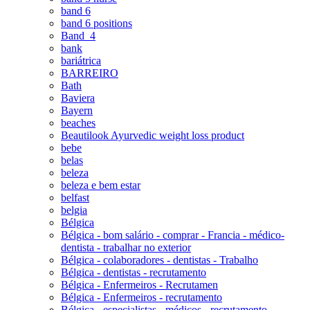
band 6
band 6 positions
Band_4
bank
bariátrica
BARREIRO
Bath
Baviera
Bayern
beaches
Beautilook Ayurvedic weight loss product
bebe
belas
beleza
beleza e bem estar
belfast
belgia
Bélgica
Bélgica - bom salário - comprar - Francia - médico-
dentista - trabalhar no exterior
Bélgica - colaboradores - dentistas - Trabalho
Bélgica - dentistas - recrutamento
Bélgica - Enfermeiros - Recrutamen
Bélgica - Enfermeiros - recrutamento
Bélgica - especialistas - médicos - recrutamento