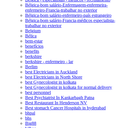
Bélgica-bom salário-Enfermagem-enfermeira-
enfermeiro-Francia-trabalhar no exterior
Bélgica-bom salário-enfermeiro-país estrangeiro
Bélgica-bom salário-Francia-médicos especialista-
trabalhar no exterior
Belgium
Bélica
bem-estar
benefícios
benefits
berkshire
berkshire - enfermeiro - lar
Berlim
best Electricians in Auckland
best Electricians in North Shore
best Gynecologist in kolkata
best Gynecologist in kolkata for normal delivery
best personnel
Best Psychiatrist In Kankarbagh Patna
Best Restaurant In Henderson NV
Best stomach Cancer Hospitals in hyderabad
bhpal
bhs
Big88