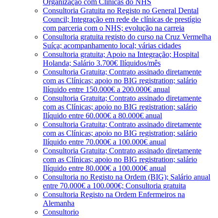
Organização com Clínicas do NHS
Consultoria Gratuita no Registo no General Dental
Council; Integração em rede de clínicas de prestígio
com parceria com o NHS; evolução na carreia
Consultoria gratuita registo do curso na Cruz Vermelha
Suíça; acompanhamento local; várias cidades
Consultoria gratuita; Apoio na Integração; Hospital
Holanda; Salário 3.700€ Ilíquidos/mês
Consultoria Gratuita; Contrato assinado diretamente
com as Clínicas; apoio no BIG registration; salário
Ilíquido entre 150.000€ a 200.000€ anual
Consultoria Gratuita; Contrato assinado diretamente
com as Clínicas; apoio no BIG registration; salário
Ilíquido entre 60.000€ a 80.000€ anual
Consultoria Gratuita; Contrato assinado diretamente
com as Clínicas; apoio no BIG registration; salário
Ilíquido entre 70.000€ a 100.000€ anual
Consultoria Gratuita; Contrato assinado diretamente
com as Clínicas; apoio no BIG registration; salário
Ilíquido entre 80.000€ a 100.000€ anual
Consultoria no Registo na Ordem (BIG); Salário anual
entre 70.000€ a 100.000€; Consultoria gratuita
Consultoria Registo na Ordem Enfermeiros na
Alemanha
Consultorio