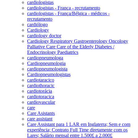
cardiologistas
cardiologistas - França - recrutamento
cardiologistas - França/Bélgica - médicos -
recrutamento
cardiólogo
Cardiology
cardiology doctor
Cardiology Respiratory Gastroenterology Oncology
Palliative Care Care of the Elderly Diabetes /
Endocrinology Paediatrics
cardiopneumologa
Cardiopneumologia
cardiopneumologista
Cardiopneumologistas
cardiotaracico
cardiothoracic
cardiotorácia
cardiotoracica
cardiovascular
care
Care Asistants
care assistant
Care Assistant para 1 LAR em Inglaterra; Sem e com
experiência; Contrato Full Time diretamente com os
Lares; Salário mensal entre 1.500£ a 2.000£