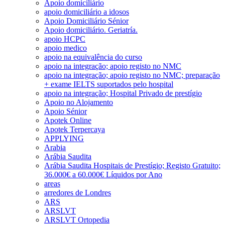
Apoio domiciliário
apoio domiciliário a idosos
Apoio Domiciliário Sénior
Apoio domiciliário. Geriatría.
apoio HCPC
apoio medico
apoio na equivalência do curso
apoio na integração; apoio registo no NMC
apoio na integração; apoio registo no NMC; preparação
+ exame IELTS suportados pelo hospital
apoio na integração; Hospital Privado de prestígio
Apoio no Alojamento
Apoio Sénior
Apotek Online
Apotek Terpercaya
APPLYING
Arabia
Arábia Saudita
Arábia Saudita Hospitais de Prestígio; Registo Gratuito;
36.000€ a 60.000€ Líquidos por Ano
areas
arredores de Londres
ARS
ARSLVT
ARSLVT Ortopedia