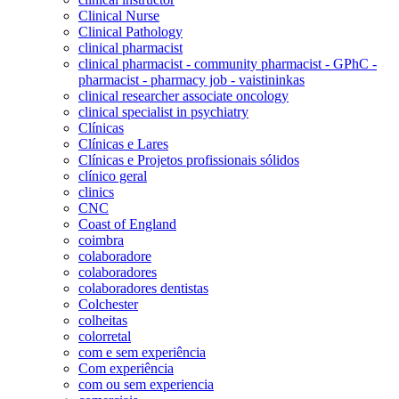
Clinical Nurse
Clinical Pathology
clinical pharmacist
clinical pharmacist - community pharmacist - GPhC -
pharmacist - pharmacy job - vaistininkas
clinical researcher associate oncology
clinical specialist in psychiatry
Clínicas
Clínicas e Lares
Clínicas e Projetos profissionais sólidos
clínico geral
clinics
CNC
Coast of England
coimbra
colaboradore
colaboradores
colaboradores dentistas
Colchester
colheitas
colorretal
com e sem experiência
Com experiência
com ou sem experiencia