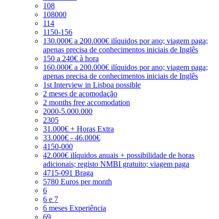
108
108000
114
1150-156
130.000€ a 200.000€ ilíquidos por ano; viagem paga;
apenas precisa de conhecimentos iniciais de Inglês
150 a 240€ à hora
160.000€ a 200.000€ ilíquidos por ano; viagem paga;
apenas precisa de conhecimentos iniciais de Inglês
1st Interview in Lisboa possible
2 meses de acomodação
2 months free accomodation
2000-5.000.000
2305
31.000€ + Horas Extra
33.000€ - 46.000€
4150-000
42.000€ ilíquidos anuais + possibilidade de horas
adicionais; registo NMBI gratuito; viagem paga
4715-091 Braga
5780 Euros per month
6
6 e 7
6 meses Experiência
69