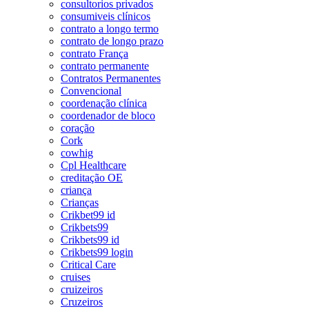
consultorios privados
consumiveis clínicos
contrato a longo termo
contrato de longo prazo
contrato França
contrato permanente
Contratos Permanentes
Convencional
coordenação clínica
coordenador de bloco
coração
Cork
cowhig
Cpl Healthcare
creditação OE
criança
Crianças
Crikbet99 id
Crikbets99
Crikbets99 id
Crikbets99 login
Critical Care
cruises
cruizeiros
Cruzeiros