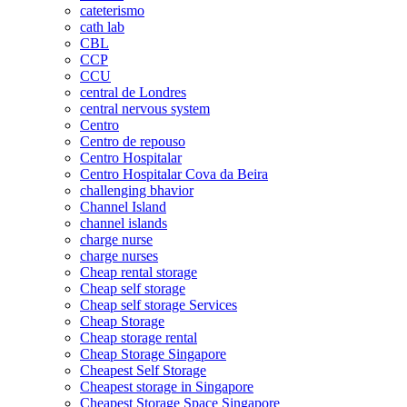
cateterismo
cath lab
CBL
CCP
CCU
central de Londres
central nervous system
Centro
Centro de repouso
Centro Hospitalar
Centro Hospitalar Cova da Beira
challenging bhavior
Channel Island
channel islands
charge nurse
charge nurses
Cheap rental storage
Cheap self storage
Cheap self storage Services
Cheap Storage
Cheap storage rental
Cheap Storage Singapore
Cheapest Self Storage
Cheapest storage in Singapore
Cheapest Storage Space Singapore