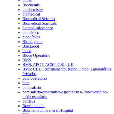
bilbao
Biochemie
biochemistry
biomedical
Biomedical Scientist
Biomedical Scientists
biomedical-science
biomédico
bioquímica
Birmingham
Blackpool
bloco
Bloco Operatório
BMS
BMS; APCT; ACSP; CBL; UK
BMS; CBL; Recrutamento; Reino Unido; Laboratórios
Privados
bolo operatório
bom
bom salário
bom salário-especialista-especialistas-França-médico-
médicos-salário
bordeus
Bournemouth
Bournemouth General Hospital