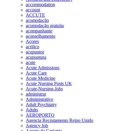
accommodation
account
ACCUTE
acomodação
acomodação gratuita
acompanhante
aconselhamento
Açores
acrilico
acupuntor
acupuntura
acute
Acute Admissions
Acute Care
Acute Medicine
Acute Nursing Posts UK
Acute-Nursing-Jobs
administrar
Administrativo
Adult Psychiatry
Adults
AEROPORTO
Agencia Recrutamento Reino Unido
Agency Job
Agente de Geriatria