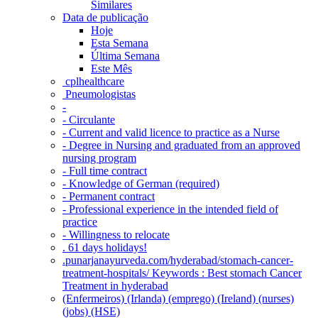
Similares
Data de publicação
Hoje
Esta Semana
Última Semana
Este Mês
‎ cplhealthcare‬
Pneumologistas
-
- Circulante
- Current and valid licence to practice as a Nurse
- Degree in Nursing and graduated from an approved
nursing program
- Full time contract
- Knowledge of German (required)
- Permanent contract
- Professional experience in the intended field of
practice
- Willingness to relocate
. 61 days holidays!
.punarjanayurveda.com/hyderabad/stomach-cancer-
treatment-hospitals/ Keywords : Best stomach Cancer
Treatment in hyderabad
(Enfermeiros) (Irlanda) (emprego) (Ireland) (nurses)
(jobs) (HSE)