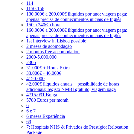
114
1150-156
130.000€ a 200.000€ ilíquidos por ano; viagem paga;
apenas precisa de conhecimentos iniciais de Inglês
150 a 240€ à hora
160.000€ a 200.000€ ilíquidos por ano; viagem paga;
apenas precisa de conhecimentos iniciais de Inglês
1st Interview in Lisboa possible
2 meses de acomodação
2 months free accomodation
2000-5.000.000
2305
31.000€ + Horas Extra
33.000€ - 46.000€
4150-000
42.000€ ilíquidos anuais + possibilidade de horas
adicionais; registo NMBI gratuito; viagem paga
4715-091 Braga
5780 Euros per month
6
6 e 7
6 meses Experiência
69
7; Hospitais NHS & Privados de Prestígio; Relocation
Package