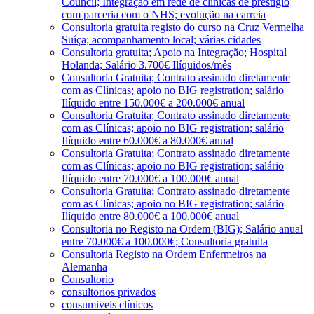
Council; Integração em rede de clínicas de prestígio
com parceria com o NHS; evolução na carreia
Consultoria gratuita registo do curso na Cruz Vermelha
Suíça; acompanhamento local; várias cidades
Consultoria gratuita; Apoio na Integração; Hospital
Holanda; Salário 3.700€ Ilíquidos/mês
Consultoria Gratuita; Contrato assinado diretamente
com as Clínicas; apoio no BIG registration; salário
Ilíquido entre 150.000€ a 200.000€ anual
Consultoria Gratuita; Contrato assinado diretamente
com as Clínicas; apoio no BIG registration; salário
Ilíquido entre 60.000€ a 80.000€ anual
Consultoria Gratuita; Contrato assinado diretamente
com as Clínicas; apoio no BIG registration; salário
Ilíquido entre 70.000€ a 100.000€ anual
Consultoria Gratuita; Contrato assinado diretamente
com as Clínicas; apoio no BIG registration; salário
Ilíquido entre 80.000€ a 100.000€ anual
Consultoria no Registo na Ordem (BIG); Salário anual
entre 70.000€ a 100.000€; Consultoria gratuita
Consultoria Registo na Ordem Enfermeiros na
Alemanha
Consultorio
consultorios privados
consumiveis clínicos