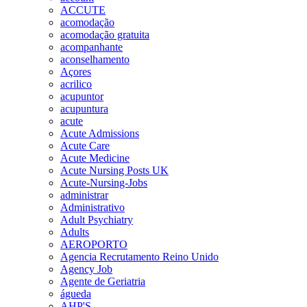
ACCUTE
acomodação
acomodação gratuita
acompanhante
aconselhamento
Açores
acrilico
acupuntor
acupuntura
acute
Acute Admissions
Acute Care
Acute Medicine
Acute Nursing Posts UK
Acute-Nursing-Jobs
administrar
Administrativo
Adult Psychiatry
Adults
AEROPORTO
Agencia Recrutamento Reino Unido
Agency Job
Agente de Geriatria
águeda
AHP'S