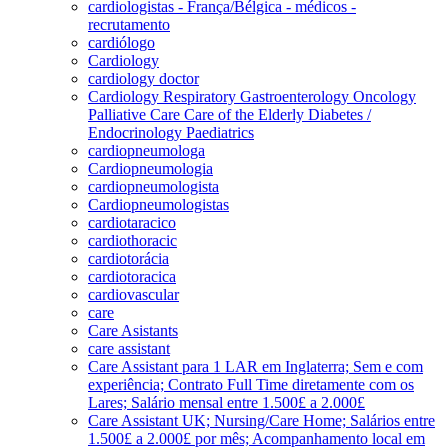
cardiologistas - França/Bélgica - médicos -
recrutamento
cardiólogo
Cardiology
cardiology doctor
Cardiology Respiratory Gastroenterology Oncology
Palliative Care Care of the Elderly Diabetes /
Endocrinology Paediatrics
cardiopneumologa
Cardiopneumologia
cardiopneumologista
Cardiopneumologistas
cardiotaracico
cardiothoracic
cardiotorácia
cardiotoracica
cardiovascular
care
Care Asistants
care assistant
Care Assistant para 1 LAR em Inglaterra; Sem e com
experiência; Contrato Full Time diretamente com os
Lares; Salário mensal entre 1.500£ a 2.000£
Care Assistant UK; Nursing/Care Home; Salários entre
1.500£ a 2.000£ por mês; Acompanhamento local em