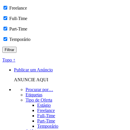
Freelance
Full-Time
Part-Time
Temporário
Topo ↑
Publicar um Anúncio
ANUNCIE AQUI
Procurar por…
Etiquetas
Tipo de Oferta
Estágio
Freelance
Full-Time
Part-Time
Temporário