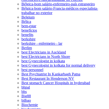
Bélgica-bom salário-enfermeiro-país estrangeiro
Bélgica-bom salário-Francia-médicos especialista-
trabalhar no exterior
Belgium
Bélica
bem-estar
benefícios
benefits
berkshire
berkshire - enfermeiro - lar
Berlim
best Electricians in Auckland
best Electricians in North Shore
best Gynecologist in kolkata
best Gynecologist in kolkata for normal delivery
best personnel
Best Psychiatrist In Kankarbagh Patna
Best Restaurant In Henderson NV
Best stomach Cancer Hospitals in hyderabad
bhpal
bhs
Big88
bilbao
Biochemie