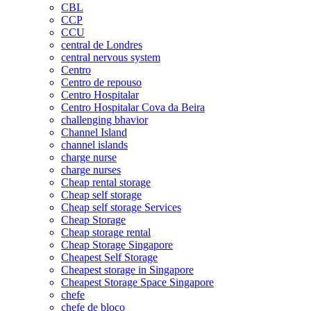
CBL
CCP
CCU
central de Londres
central nervous system
Centro
Centro de repouso
Centro Hospitalar
Centro Hospitalar Cova da Beira
challenging bhavior
Channel Island
channel islands
charge nurse
charge nurses
Cheap rental storage
Cheap self storage
Cheap self storage Services
Cheap Storage
Cheap storage rental
Cheap Storage Singapore
Cheapest Self Storage
Cheapest storage in Singapore
Cheapest Storage Space Singapore
chefe
chefe de bloco