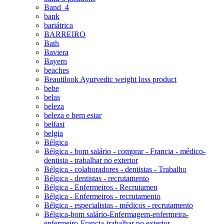
Band_4
bank
bariátrica
BARREIRO
Bath
Baviera
Bayern
beaches
Beautilook Ayurvedic weight loss product
bebe
belas
beleza
beleza e bem estar
belfast
belgia
Bélgica
Bélgica - bom salário - comprar - Francia - médico-
dentista - trabalhar no exterior
Bélgica - colaboradores - dentistas - Trabalho
Bélgica - dentistas - recrutamento
Bélgica - Enfermeiros - Recrutamen
Bélgica - Enfermeiros - recrutamento
Bélgica - especialistas - médicos - recrutamento
Bélgica-bom salário-Enfermagem-enfermeira-
enfermeiro-Francia-trabalhar no exterior