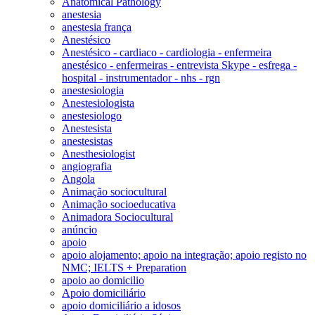
Anatomical Pathology
anestesia
anestesia frança
Anestésico
Anestésico - cardiaco - cardiologia - enfermeira
anestésico - enfermeiras - entrevista Skype - esfrega -
hospital - instrumentador - nhs - rgn
anestesiologia
Anestesiologista
anestesiologo
Anestesista
anestesistas
Anesthesiologist
angiografia
Angola
Animação sociocultural
Animação socioeducativa
Animadora Sociocultural
anúncio
apoio
apoio alojamento; apoio na integração; apoio registo no
NMC; IELTS + Preparation
apoio ao domicilio
Apoio domiciliário
apoio domiciliário a idosos