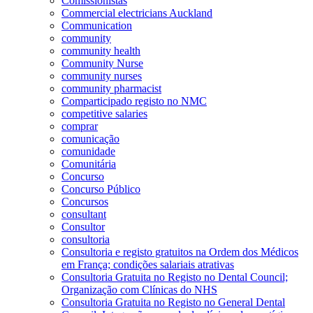
Comissionistas
Commercial electricians Auckland
Communication
community
community health
Community Nurse
community nurses
community pharmacist
Comparticipado registo no NMC
competitive salaries
comprar
comunicação
comunidade
Comunitária
Concurso
Concurso Público
Concursos
consultant
Consultor
consultoria
Consultoria e registo gratuitos na Ordem dos Médicos
em França; condições salariais atrativas
Consultoria Gratuita no Registo no Dental Council;
Organização com Clínicas do NHS
Consultoria Gratuita no Registo no General Dental