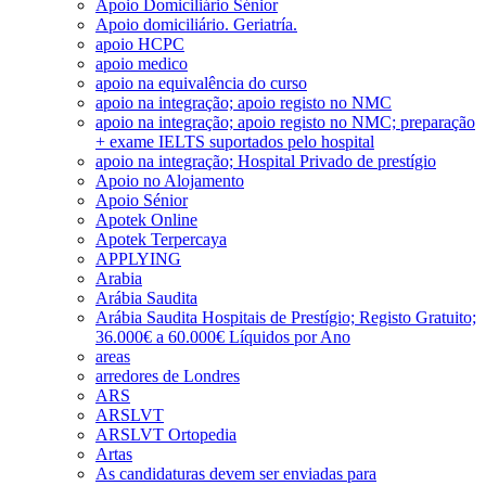
Apoio Domiciliário Sénior
Apoio domiciliário. Geriatría.
apoio HCPC
apoio medico
apoio na equivalência do curso
apoio na integração; apoio registo no NMC
apoio na integração; apoio registo no NMC; preparação
+ exame IELTS suportados pelo hospital
apoio na integração; Hospital Privado de prestígio
Apoio no Alojamento
Apoio Sénior
Apotek Online
Apotek Terpercaya
APPLYING
Arabia
Arábia Saudita
Arábia Saudita Hospitais de Prestígio; Registo Gratuito;
36.000€ a 60.000€ Líquidos por Ano
areas
arredores de Londres
ARS
ARSLVT
ARSLVT Ortopedia
Artas
As candidaturas devem ser enviadas para