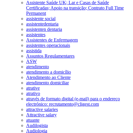
Assistente Saúde UK; Lar e Casas de Saúde
Certificadas; Apoio na transição; Contrato Full Time
Permanent
assistente social
assistentedentaria
assistenten dentaria
assistentes
Assistentes de Enfermagem
assistentes operacionais
assistida
Assuntos Regulamentares
ASW
atendimento
atendimento a domicílio
Atendimento ao Cliente
atendimento domiciliar
atrative
atrativo
através de formato digital (e-mail) para o endereço
electrónico: recrutamento@cligest.com
attractive salaries
Attractive salary
atuante
Audilogista
Audiologia