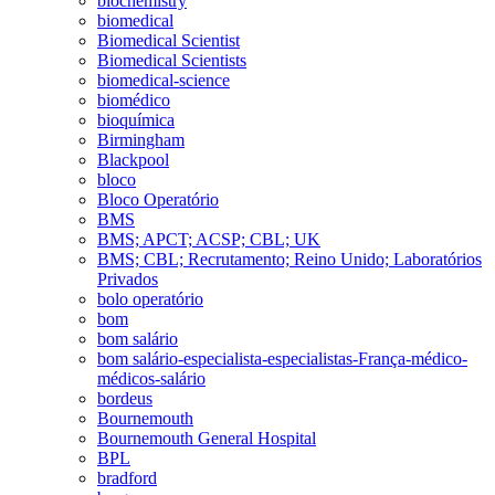
biochemistry
biomedical
Biomedical Scientist
Biomedical Scientists
biomedical-science
biomédico
bioquímica
Birmingham
Blackpool
bloco
Bloco Operatório
BMS
BMS; APCT; ACSP; CBL; UK
BMS; CBL; Recrutamento; Reino Unido; Laboratórios
Privados
bolo operatório
bom
bom salário
bom salário-especialista-especialistas-França-médico-
médicos-salário
bordeus
Bournemouth
Bournemouth General Hospital
BPL
bradford