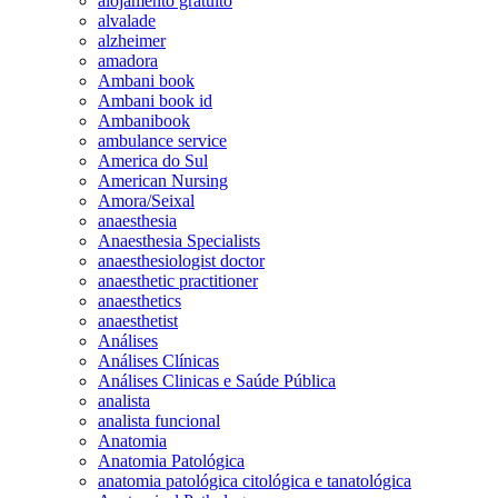
alojamento gratuito
alvalade
alzheimer
amadora
Ambani book
Ambani book id
Ambanibook
ambulance service
America do Sul
American Nursing
Amora/Seixal
anaesthesia
Anaesthesia Specialists
anaesthesiologist doctor
anaesthetic practitioner
anaesthetics
anaesthetist
Análises
Análises Clínicas
Análises Clinicas e Saúde Pública
analista
analista funcional
Anatomia
Anatomia Patológica
anatomia patológica citológica e tanatológica