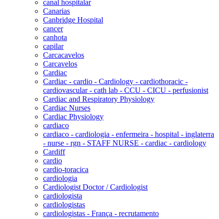
canal hospitalar
Canarias
Canbridge Hospital
cancer
canhota
capilar
Carcacavelos
Carcavelos
Cardiac
Cardiac - cardio - Cardiology - cardiothoracic -
cardiovascular - cath lab - CCU - CICU - perfusionist
Cardiac and Respiratory Physiology
Cardiac Nurses
Cardiac Physiology
cardiaco
cardiaco - cardiologia - enfermeira - hospital - inglaterra
- nurse - rgn - STAFF NURSE - cardiac - cardiology
Cardiff
cardio
cardio-toracica
cardiologia
Cardiologist Doctor / Cardiologist
cardiologista
cardiologistas
cardiologistas - França - recrutamento