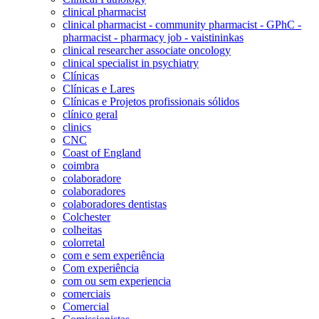
clinical pharmacist
clinical pharmacist - community pharmacist - GPhC -
pharmacist - pharmacy job - vaistininkas
clinical researcher associate oncology
clinical specialist in psychiatry
Clínicas
Clínicas e Lares
Clínicas e Projetos profissionais sólidos
clínico geral
clinics
CNC
Coast of England
coimbra
colaboradore
colaboradores
colaboradores dentistas
Colchester
colheitas
colorretal
com e sem experiência
Com experiência
com ou sem experiencia
comerciais
Comercial