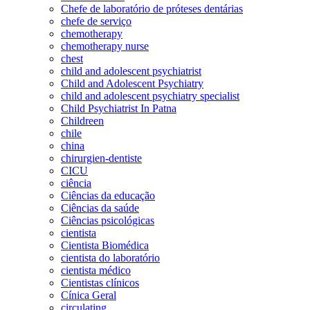
Chefe de laboratório de próteses dentárias
chefe de serviço
chemotherapy
chemotherapy nurse
chest
child and adolescent psychiatrist
Child and Adolescent Psychiatry
child and adolescent psychiatry specialist
Child Psychiatrist In Patna
Childreen
chile
china
chirurgien-dentiste
CICU
ciência
Ciências da educação
Ciências da saúde
Ciências psicológicas
cientista
Cientista Biomédica
cientista do laboratório
cientista médico
Cientistas clínicos
Cínica Geral
circulating