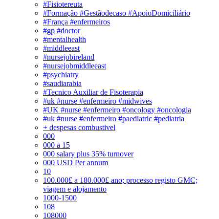
#Fisiotereuta
#Formação #Gestãodecaso #ApoioDomiciliário
#França #enfermeiros
#gp #doctor
#mentalhealth
#middleeast
#nursejobireland
#nursejobmiddleeast
#psychiatry
#saudiarabia
#Tecnico Auxiliar de Fisoterapia
#uk #nurse #enfermeiro #midwives
#UK #nurse #enfermeiro #oncology #oncologia
#uk #nurse #enfermeiro #paediatric #pediatria
+ despesas combustivel
000
000 a 15
000 salary plus 35% turnover
000 USD Per annum
10
100.000£ a 180.000£ ano; processo registo GMC;
viagem e alojamento
1000-1500
108
108000