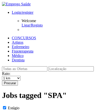
Login/register
Welcome
Ligar/Registo
CONCURSOS
Artigos
Enfermeiro
Fisioterapeuta
Médico
Dentista
Raio:
Procurar
Jobs tagged "SPA"
Estágio