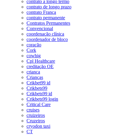
contrato a longo termo
contrato de longo prazo
contrato França
contrato permanente
Contratos Permanentes
Convencional
coordenação clínica
coordenador de bloco
coração
Cork
cowhig
Cpl Healthcare
creditação OE
criança
Crianças
Crikbet99 id
Crikbets99
Crikbets99 id
Crikbets99 login
Critical Care
cruises
cruizeiros
Cruzeiros
cryodon taxi
CT