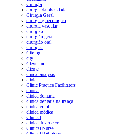
Cirurgia
cirurgia da obesidade
Cirurgia Geral
cirurgia ginécológica
cirurgia vascular
cirurgião
cirurgião geral
cirurgião oral
cirurgica
Citologia
city
Cleveland
cliente
clincal analysis
clinic
Clinic Practice Facilitators
clinica
clinica dentária
clinica dentaria na frança
clínica geral
clínica médica
Clinical
clinical instructor
Clinical Nurse
Clinical Pathology