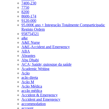
7400-230
7750
8200
8600-174
9120-000
95.000€ ano + Integração Totalmente Comparticipada:
Registo Ordem
958754521
a&e
A&E Nurse
A&E-Accident and Emergency
ABA
Abrantes
Abu Dhabi
ACA; Saúde; quiosque da saúde
Academic Writing
Ação
ação direta
Ação M
Ação Médica
acção médica
Accident & Emergency
Accident and Emergency
accommodation
account