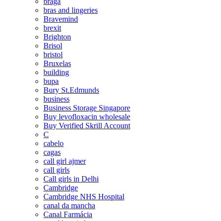
braga
bras and lingeries
Bravemind
brexit
Brighton
Brisol
bristol
Bruxelas
building
bupa
Bury St.Edmunds
business
Business Storage Singapore
Buy levofloxacin wholesale
Buy Verified Skrill Account
C
cabelo
cagas
call girl ajmer
call girls
Call girls in Delhi
Cambridge
Cambridge NHS Hospital
canal da mancha
Canal Farmácia