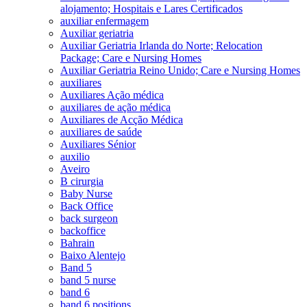
alojamento; Hospitais e Lares Certificados
auxiliar enfermagem
Auxiliar geriatria
Auxiliar Geriatria Irlanda do Norte; Relocation
Package; Care e Nursing Homes
Auxiliar Geriatria Reino Unido; Care e Nursing Homes
auxiliares
Auxiliares Ação médica
auxiliares de ação médica
Auxiliares de Acção Médica
auxiliares de saúde
Auxiliares Sénior
auxilio
Aveiro
B cirurgia
Baby Nurse
Back Office
back surgeon
backoffice
Bahrain
Baixo Alentejo
Band 5
band 5 nurse
band 6
band 6 positions