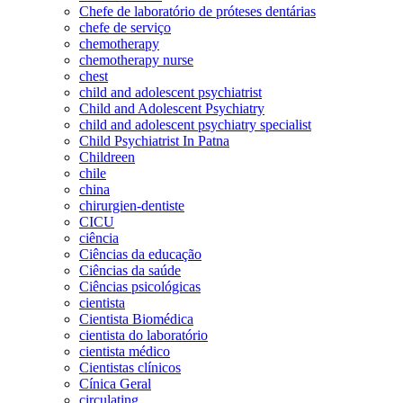
Chefe de laboratório de próteses dentárias
chefe de serviço
chemotherapy
chemotherapy nurse
chest
child and adolescent psychiatrist
Child and Adolescent Psychiatry
child and adolescent psychiatry specialist
Child Psychiatrist In Patna
Childreen
chile
china
chirurgien-dentiste
CICU
ciência
Ciências da educação
Ciências da saúde
Ciências psicológicas
cientista
Cientista Biomédica
cientista do laboratório
cientista médico
Cientistas clínicos
Cínica Geral
circulating