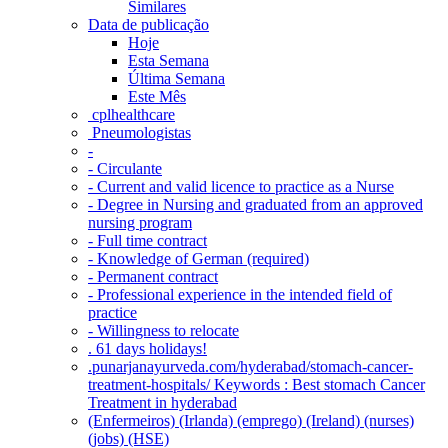
Similares
Data de publicação
Hoje
Esta Semana
Última Semana
Este Mês
‎ cplhealthcare‬
Pneumologistas
-
- Circulante
- Current and valid licence to practice as a Nurse
- Degree in Nursing and graduated from an approved
nursing program
- Full time contract
- Knowledge of German (required)
- Permanent contract
- Professional experience in the intended field of
practice
- Willingness to relocate
. 61 days holidays!
.punarjanayurveda.com/hyderabad/stomach-cancer-
treatment-hospitals/ Keywords : Best stomach Cancer
Treatment in hyderabad
(Enfermeiros) (Irlanda) (emprego) (Ireland) (nurses)
(jobs) (HSE)