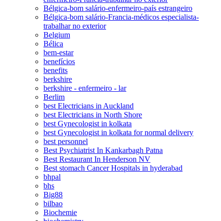
Bélgica-bom salário-enfermeiro-país estrangeiro
Bélgica-bom salário-Francia-médicos especialista-
trabalhar no exterior
Belgium
Bélica
bem-estar
benefícios
benefits
berkshire
berkshire - enfermeiro - lar
Berlim
best Electricians in Auckland
best Electricians in North Shore
best Gynecologist in kolkata
best Gynecologist in kolkata for normal delivery
best personnel
Best Psychiatrist In Kankarbagh Patna
Best Restaurant In Henderson NV
Best stomach Cancer Hospitals in hyderabad
bhpal
bhs
Big88
bilbao
Biochemie