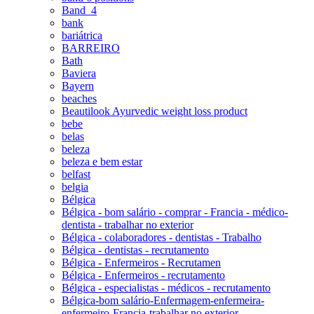
Band_4
bank
bariátrica
BARREIRO
Bath
Baviera
Bayern
beaches
Beautilook Ayurvedic weight loss product
bebe
belas
beleza
beleza e bem estar
belfast
belgia
Bélgica
Bélgica - bom salário - comprar - Francia - médico-
dentista - trabalhar no exterior
Bélgica - colaboradores - dentistas - Trabalho
Bélgica - dentistas - recrutamento
Bélgica - Enfermeiros - Recrutamen
Bélgica - Enfermeiros - recrutamento
Bélgica - especialistas - médicos - recrutamento
Bélgica-bom salário-Enfermagem-enfermeira-
enfermeiro-Francia-trabalhar no exterior