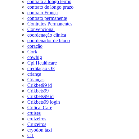
contrato a longo termo
contrato de longo prazo
contrato França
contrato permanente
Contratos Permanentes
Convencional
coordenação clínica
coordenador de bloco
coração
Cork
cowhig
Cpl Healthcare
creditação OE
criança
Crianças
Crikbet99 id
Crikbets99
Crikbets99 id
Crikbets99 login
Critical Care
cruises
cruizeiros
Cruzeiros
cryodon taxi
CT