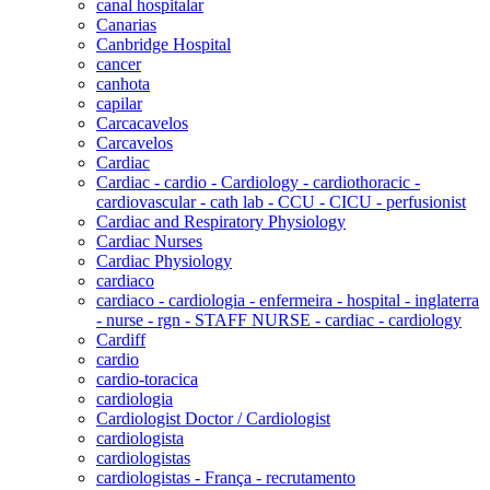
canal hospitalar
Canarias
Canbridge Hospital
cancer
canhota
capilar
Carcacavelos
Carcavelos
Cardiac
Cardiac - cardio - Cardiology - cardiothoracic -
cardiovascular - cath lab - CCU - CICU - perfusionist
Cardiac and Respiratory Physiology
Cardiac Nurses
Cardiac Physiology
cardiaco
cardiaco - cardiologia - enfermeira - hospital - inglaterra
- nurse - rgn - STAFF NURSE - cardiac - cardiology
Cardiff
cardio
cardio-toracica
cardiologia
Cardiologist Doctor / Cardiologist
cardiologista
cardiologistas
cardiologistas - França - recrutamento