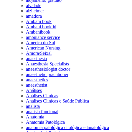
alojamento gratuito
alvalade
alzheimer
amadora
Ambani book
Ambani book id
Ambanibook
ambulance service
America do Sul
American Nursing
Amora/Seixal
anaesthesia
Anaesthesia Specialists
anaesthesiologist doctor
anaesthetic practitioner
anaesthetics
anaesthetist
Análises
Análises Clínicas
Análises Clinicas e Saúde Pública
analista
analista funcional
Anatomia
Anatomia Patológica
anatomia patológica citológica e tanatológica