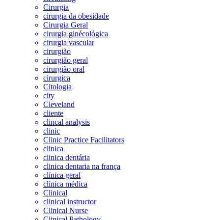
Cirurgia
cirurgia da obesidade
Cirurgia Geral
cirurgia ginécológica
cirurgia vascular
cirurgião
cirurgião geral
cirurgião oral
cirurgica
Citologia
city
Cleveland
cliente
clincal analysis
clinic
Clinic Practice Facilitators
clinica
clinica dentária
clinica dentaria na frança
clínica geral
clínica médica
Clinical
clinical instructor
Clinical Nurse
Clinical Pathology