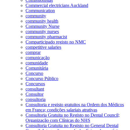
Comissionistas
Commercial electricians Auckland
Communication
community
community health
Community Nurse
community nurses
community pharmacist
Comparticipado registo no NMC
competitive salaries
comprar
comunicação
comunidade
Comunitária
Concurso
Concurso Público
Concursos
consultant
Consultor
consultoria
Consultoria e registo gratuitos na Ordem dos Médicos
em França; condições salariais atrativas
Consultoria Gratuita no Registo no Dental Council;
Organização com Clínicas do NHS
Consultoria Gratuita no Registo no General Dental