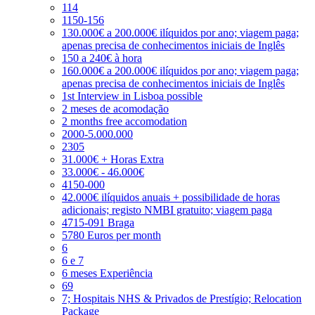
114
1150-156
130.000€ a 200.000€ ilíquidos por ano; viagem paga;
apenas precisa de conhecimentos iniciais de Inglês
150 a 240€ à hora
160.000€ a 200.000€ ilíquidos por ano; viagem paga;
apenas precisa de conhecimentos iniciais de Inglês
1st Interview in Lisboa possible
2 meses de acomodação
2 months free accomodation
2000-5.000.000
2305
31.000€ + Horas Extra
33.000€ - 46.000€
4150-000
42.000€ ilíquidos anuais + possibilidade de horas
adicionais; registo NMBI gratuito; viagem paga
4715-091 Braga
5780 Euros per month
6
6 e 7
6 meses Experiência
69
7; Hospitais NHS & Privados de Prestígio; Relocation
Package