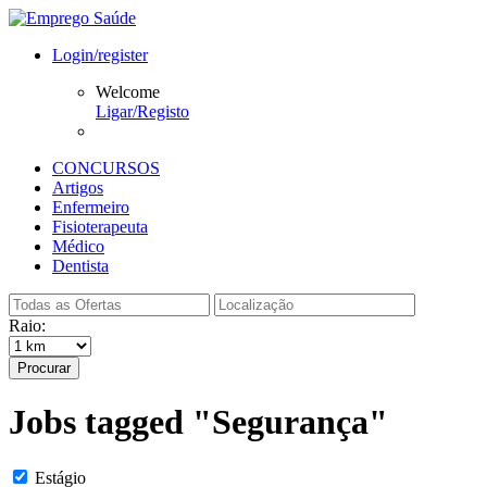
Login/register
Welcome
Ligar/Registo
CONCURSOS
Artigos
Enfermeiro
Fisioterapeuta
Médico
Dentista
Raio:
Procurar
Jobs tagged "Segurança"
Estágio