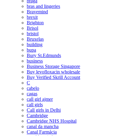
braga
bras and lingeries
Bravemind
brexit
Brighton
Brisol
bristol
Bruxelas
building
bupa
Bury St.Edmunds
business
Business Storage Singapore
Buy levofloxacin wholesale
Buy Verified Skrill Account
C
cabelo
cagas
call girl ajmer
call girls
Call girls in Delhi
Cambridge
Cambridge NHS Hospital
canal da mancha
Canal Farmácia