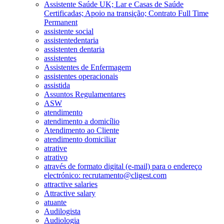
Assistente Saúde UK; Lar e Casas de Saúde
Certificadas; Apoio na transição; Contrato Full Time
Permanent
assistente social
assistentedentaria
assistenten dentaria
assistentes
Assistentes de Enfermagem
assistentes operacionais
assistida
Assuntos Regulamentares
ASW
atendimento
atendimento a domicílio
Atendimento ao Cliente
atendimento domiciliar
atrative
atrativo
através de formato digital (e-mail) para o endereço
electrónico: recrutamento@cligest.com
attractive salaries
Attractive salary
atuante
Audilogista
Audiologia