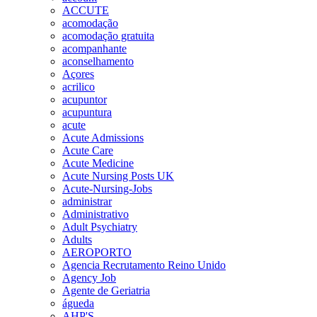
ACCUTE
acomodação
acomodação gratuita
acompanhante
aconselhamento
Açores
acrilico
acupuntor
acupuntura
acute
Acute Admissions
Acute Care
Acute Medicine
Acute Nursing Posts UK
Acute-Nursing-Jobs
administrar
Administrativo
Adult Psychiatry
Adults
AEROPORTO
Agencia Recrutamento Reino Unido
Agency Job
Agente de Geriatria
águeda
AHP'S