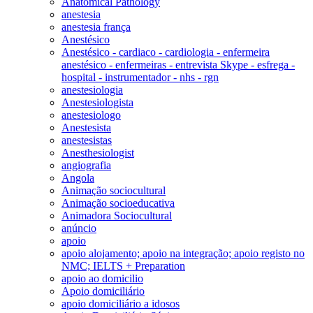
Anatomical Pathology
anestesia
anestesia frança
Anestésico
Anestésico - cardiaco - cardiologia - enfermeira
anestésico - enfermeiras - entrevista Skype - esfrega -
hospital - instrumentador - nhs - rgn
anestesiologia
Anestesiologista
anestesiologo
Anestesista
anestesistas
Anesthesiologist
angiografia
Angola
Animação sociocultural
Animação socioeducativa
Animadora Sociocultural
anúncio
apoio
apoio alojamento; apoio na integração; apoio registo no
NMC; IELTS + Preparation
apoio ao domicilio
Apoio domiciliário
apoio domiciliário a idosos