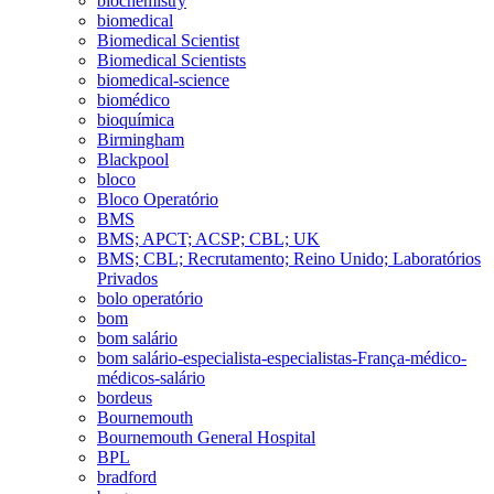
biochemistry
biomedical
Biomedical Scientist
Biomedical Scientists
biomedical-science
biomédico
bioquímica
Birmingham
Blackpool
bloco
Bloco Operatório
BMS
BMS; APCT; ACSP; CBL; UK
BMS; CBL; Recrutamento; Reino Unido; Laboratórios
Privados
bolo operatório
bom
bom salário
bom salário-especialista-especialistas-França-médico-
médicos-salário
bordeus
Bournemouth
Bournemouth General Hospital
BPL
bradford