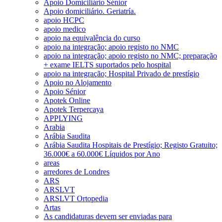
Apoio Domiciliário Sénior
Apoio domiciliário. Geriatría.
apoio HCPC
apoio medico
apoio na equivalência do curso
apoio na integração; apoio registo no NMC
apoio na integração; apoio registo no NMC; preparação
+ exame IELTS suportados pelo hospital
apoio na integração; Hospital Privado de prestígio
Apoio no Alojamento
Apoio Sénior
Apotek Online
Apotek Terpercaya
APPLYING
Arabia
Arábia Saudita
Arábia Saudita Hospitais de Prestígio; Registo Gratuito;
36.000€ a 60.000€ Líquidos por Ano
areas
arredores de Londres
ARS
ARSLVT
ARSLVT Ortopedia
Artas
As candidaturas devem ser enviadas para