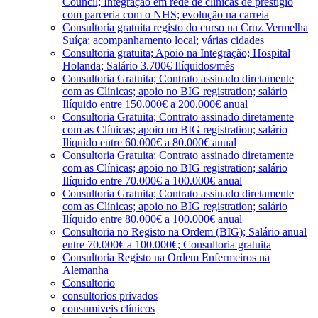
Council; Integração em rede de clínicas de prestígio
com parceria com o NHS; evolução na carreia
Consultoria gratuita registo do curso na Cruz Vermelha
Suíça; acompanhamento local; várias cidades
Consultoria gratuita; Apoio na Integração; Hospital
Holanda; Salário 3.700€ Ilíquidos/mês
Consultoria Gratuita; Contrato assinado diretamente
com as Clínicas; apoio no BIG registration; salário
Ilíquido entre 150.000€ a 200.000€ anual
Consultoria Gratuita; Contrato assinado diretamente
com as Clínicas; apoio no BIG registration; salário
Ilíquido entre 60.000€ a 80.000€ anual
Consultoria Gratuita; Contrato assinado diretamente
com as Clínicas; apoio no BIG registration; salário
Ilíquido entre 70.000€ a 100.000€ anual
Consultoria Gratuita; Contrato assinado diretamente
com as Clínicas; apoio no BIG registration; salário
Ilíquido entre 80.000€ a 100.000€ anual
Consultoria no Registo na Ordem (BIG); Salário anual
entre 70.000€ a 100.000€; Consultoria gratuita
Consultoria Registo na Ordem Enfermeiros na
Alemanha
Consultorio
consultorios privados
consumiveis clínicos