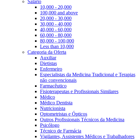
Salário
10,000 - 20,000
100,000 and above
20,000 - 30,000
30,000 - 40,000
40,000 - 60,000
60,000 - 80,000
80,000 - 100,000
Less than 10,000
Categoria da Oferta
Auxiliar
Dietistas
Enfermeiro
Especialistas da Medicina Tradicional e Terapias
não convencionais
Farmacêutico
Fisioterapeutas e Profissionais Similares
Médico
Médico Dentista
Nutricionista
Optometristas e Ópticos
Outros Profissionais Técnicos da Medicina
Psicólogo
Técnico de Farmácia
Vigilantes, Assistentes Médicos e Trabalhadores