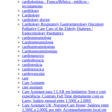
cardiologistas - França/Bélgica - médicos -
recrutamento
cardiólogo
Cardiology
cardiology doctor
Cardiology Respiratory Gastroenterology Oncology
Palliative Care Care of the Elderly Diabetes /
Endocrinology Paediatrics
cardiopneumologa
Cardiopneumologia
cardiopneumologista
Cardiopneumologistas
cardiotaracico
cardiothoracic
cardiotorácia
cardiotoracica
cardiovascular
care
Care Asistants
care assistant
Care Assistant para 1 LAR em Inglaterra; Sem e com
experiência; Contrato Full Time diretamente com os
Lares; Salário mensal entre 1.500£ a 2.000£
Care Assistant UK; Nursing/Care Home; Salários entre
1.500£ a 2.000£ por mês; Acompanhamento local em