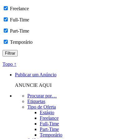
Freelance
Full-Time
Part-Time
Temporário
Topo ↑
Publicar um Anúncio
ANUNCIE AQUI
Procurar por…
Etiquetas
Tipo de Oferta
Estágio
Freelance
Full-Time
Part-Time
Temporário