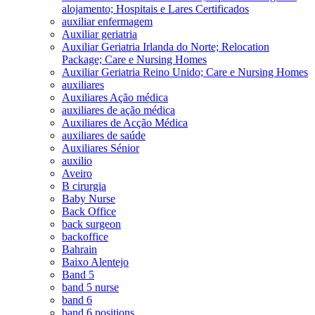
alojamento; Hospitais e Lares Certificados
auxiliar enfermagem
Auxiliar geriatria
Auxiliar Geriatria Irlanda do Norte; Relocation
Package; Care e Nursing Homes
Auxiliar Geriatria Reino Unido; Care e Nursing Homes
auxiliares
Auxiliares Ação médica
auxiliares de ação médica
Auxiliares de Acção Médica
auxiliares de saúde
Auxiliares Sénior
auxilio
Aveiro
B cirurgia
Baby Nurse
Back Office
back surgeon
backoffice
Bahrain
Baixo Alentejo
Band 5
band 5 nurse
band 6
band 6 positions