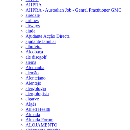
AHPRA
AHPRA - Australian Job - Genral Practitioner GMC
airedale
airlines
airways
ajuda
Ajudante Acção Directa
ajudante familiar
albufeira
Alcobaça
ale discgolf
alemã
Alemanha
alemão
Alentejano
Alentejo
alergologia
alergologista
algarve
Algés
Allied Health
Almada
Almada Forum
ALOJAMENTO