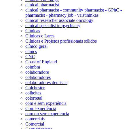
clinical pharmacist
clinical pharmacist - community pharmacist - GPhC -
pharmacist - pharmacy job - vaistininkas
clinical researcher associate oncology
clinical specialist in psychiatry
Clínicas
Clínicas e Lares
Clínicas e Projetos profissionais sólidos
clínico geral
clinics
CNC
Coast of England
coimbra
colaboradore
colaboradores
colaboradores dentistas
Colchester
colheitas
colorretal
com e sem experiência
Com experiência
com ou sem experiencia
comerciais
Comercial