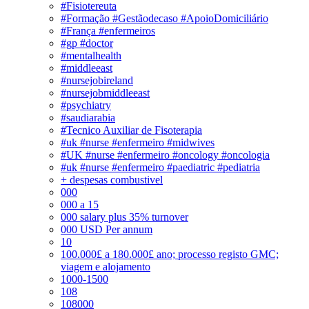
#Fisiotereuta
#Formação #Gestãodecaso #ApoioDomiciliário
#França #enfermeiros
#gp #doctor
#mentalhealth
#middleeast
#nursejobireland
#nursejobmiddleeast
#psychiatry
#saudiarabia
#Tecnico Auxiliar de Fisoterapia
#uk #nurse #enfermeiro #midwives
#UK #nurse #enfermeiro #oncology #oncologia
#uk #nurse #enfermeiro #paediatric #pediatria
+ despesas combustivel
000
000 a 15
000 salary plus 35% turnover
000 USD Per annum
10
100.000£ a 180.000£ ano; processo registo GMC;
viagem e alojamento
1000-1500
108
108000