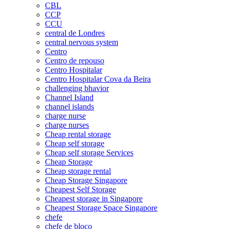
CBL
CCP
CCU
central de Londres
central nervous system
Centro
Centro de repouso
Centro Hospitalar
Centro Hospitalar Cova da Beira
challenging bhavior
Channel Island
channel islands
charge nurse
charge nurses
Cheap rental storage
Cheap self storage
Cheap self storage Services
Cheap Storage
Cheap storage rental
Cheap Storage Singapore
Cheapest Self Storage
Cheapest storage in Singapore
Cheapest Storage Space Singapore
chefe
chefe de bloco