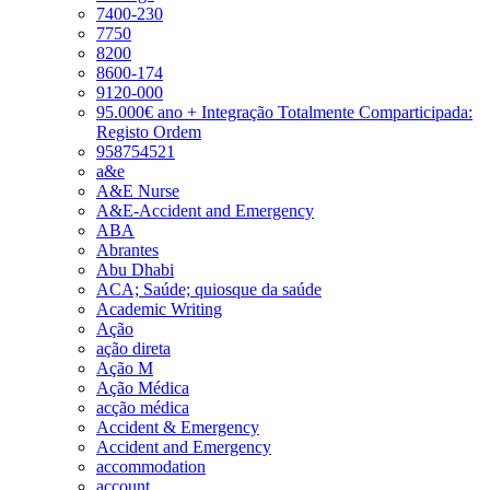
7400-230
7750
8200
8600-174
9120-000
95.000€ ano + Integração Totalmente Comparticipada:
Registo Ordem
958754521
a&e
A&E Nurse
A&E-Accident and Emergency
ABA
Abrantes
Abu Dhabi
ACA; Saúde; quiosque da saúde
Academic Writing
Ação
ação direta
Ação M
Ação Médica
acção médica
Accident & Emergency
Accident and Emergency
accommodation
account