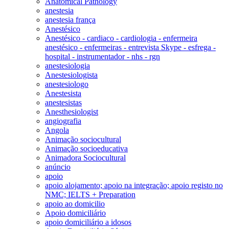
Anatomical Pathology
anestesia
anestesia frança
Anestésico
Anestésico - cardiaco - cardiologia - enfermeira
anestésico - enfermeiras - entrevista Skype - esfrega -
hospital - instrumentador - nhs - rgn
anestesiologia
Anestesiologista
anestesiologo
Anestesista
anestesistas
Anesthesiologist
angiografia
Angola
Animação sociocultural
Animação socioeducativa
Animadora Sociocultural
anúncio
apoio
apoio alojamento; apoio na integração; apoio registo no
NMC; IELTS + Preparation
apoio ao domicilio
Apoio domiciliário
apoio domiciliário a idosos