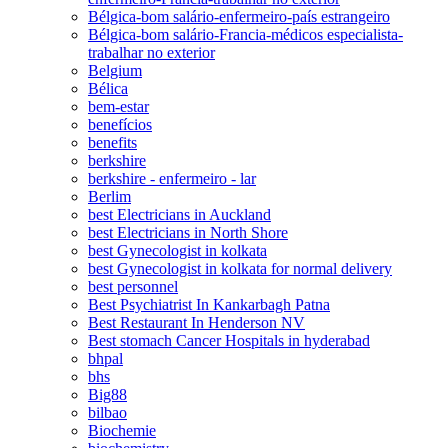
Bélgica-bom salário-enfermeiro-país estrangeiro
Bélgica-bom salário-Francia-médicos especialista-
trabalhar no exterior
Belgium
Bélica
bem-estar
benefícios
benefits
berkshire
berkshire - enfermeiro - lar
Berlim
best Electricians in Auckland
best Electricians in North Shore
best Gynecologist in kolkata
best Gynecologist in kolkata for normal delivery
best personnel
Best Psychiatrist In Kankarbagh Patna
Best Restaurant In Henderson NV
Best stomach Cancer Hospitals in hyderabad
bhpal
bhs
Big88
bilbao
Biochemie