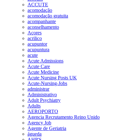
ACCUTE
acomodação
acomodação gratuita
acompanhante
aconselhamento
Açores
acrilico
acupuntor
acupuntura
acute
Acute Admissions
Acute Care
Acute Medicine
Acute Nursing Posts UK
Acute-Nursing-Jobs
administrar
Administrativo
Adult Psychiatry
Adults
AEROPORTO
Agencia Recrutamento Reino Unido
Agency Job
Agente de Geriatria
águeda
AHP'S