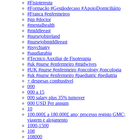
#Fisiotereuta
#Formação #Gestãodecaso #ApoioDomiciliário
#França #enfermeiros
#gp #doctor
#mentalhealth
#middleeast
#nursejobireland
#nursejobmiddleeast
#psychiatry
#saudiarabia
#Tecnico Auxiliar de Fisoterapia
#uk #nurse #enfermeiro #midwives
#UK #nurse #enfermeiro #oncology #oncologia
#uk #nurse #enfermeiro #paediatric #pediatria
+ despesas combustivel
000
000 a 15
000 salary plus 35% turnover
000 USD Per annum
10
100.000£ a 180.000£ ano; processo registo GMC;
viagem e alojamento
1000-1500
108
108000