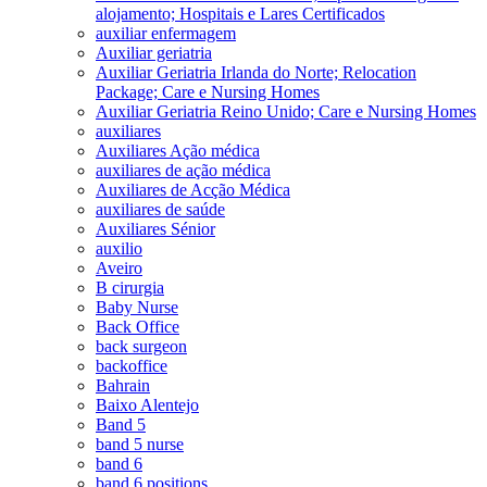
alojamento; Hospitais e Lares Certificados
auxiliar enfermagem
Auxiliar geriatria
Auxiliar Geriatria Irlanda do Norte; Relocation
Package; Care e Nursing Homes
Auxiliar Geriatria Reino Unido; Care e Nursing Homes
auxiliares
Auxiliares Ação médica
auxiliares de ação médica
Auxiliares de Acção Médica
auxiliares de saúde
Auxiliares Sénior
auxilio
Aveiro
B cirurgia
Baby Nurse
Back Office
back surgeon
backoffice
Bahrain
Baixo Alentejo
Band 5
band 5 nurse
band 6
band 6 positions