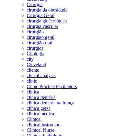
Cirurgia
cirurgia da obesidade
Cirurgia Geral
cirurgia ginécológica
cirurgia vascular
cirurgião
cirurgião geral
cirurgião oral
cirurgica
Citologia
city
Cleveland
cliente
clincal analysis
clinic
Clinic Practice Facilitators
clinica
clinica dentária
clinica dentaria na frança
clínica geral
clínica médica
Clinical
clinical instructor
Clinical Nurse
Clinical Pathology