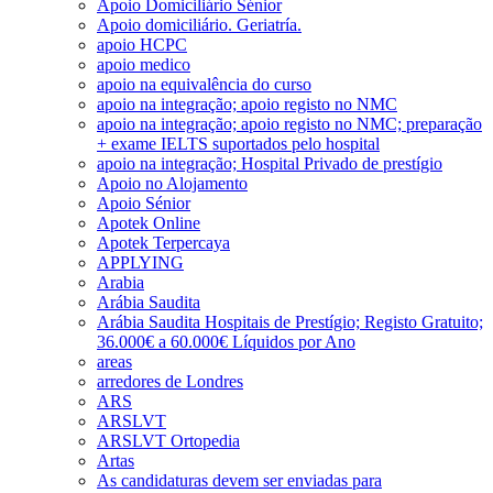
Apoio Domiciliário Sénior
Apoio domiciliário. Geriatría.
apoio HCPC
apoio medico
apoio na equivalência do curso
apoio na integração; apoio registo no NMC
apoio na integração; apoio registo no NMC; preparação
+ exame IELTS suportados pelo hospital
apoio na integração; Hospital Privado de prestígio
Apoio no Alojamento
Apoio Sénior
Apotek Online
Apotek Terpercaya
APPLYING
Arabia
Arábia Saudita
Arábia Saudita Hospitais de Prestígio; Registo Gratuito;
36.000€ a 60.000€ Líquidos por Ano
areas
arredores de Londres
ARS
ARSLVT
ARSLVT Ortopedia
Artas
As candidaturas devem ser enviadas para