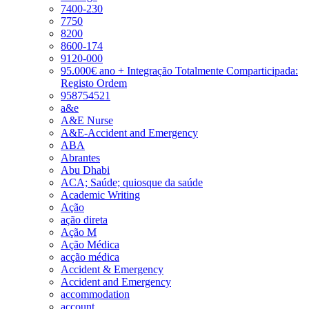
7400-230
7750
8200
8600-174
9120-000
95.000€ ano + Integração Totalmente Comparticipada:
Registo Ordem
958754521
a&e
A&E Nurse
A&E-Accident and Emergency
ABA
Abrantes
Abu Dhabi
ACA; Saúde; quiosque da saúde
Academic Writing
Ação
ação direta
Ação M
Ação Médica
acção médica
Accident & Emergency
Accident and Emergency
accommodation
account