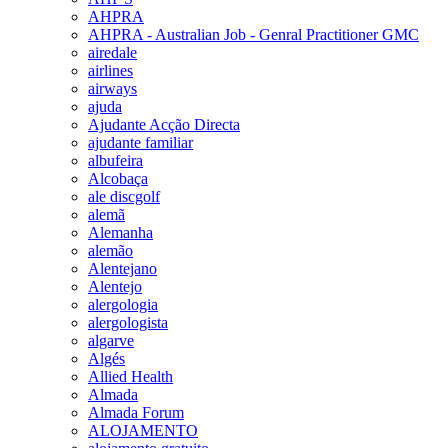
AHPRA
AHPRA - Australian Job - Genral Practitioner GMC
airedale
airlines
airways
ajuda
Ajudante Acção Directa
ajudante familiar
albufeira
Alcobaça
ale discgolf
alemã
Alemanha
alemão
Alentejano
Alentejo
alergologia
alergologista
algarve
Algés
Allied Health
Almada
Almada Forum
ALOJAMENTO