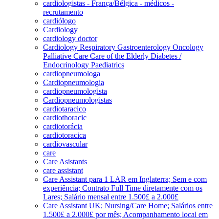
cardiologistas - França/Bélgica - médicos -
recrutamento
cardiólogo
Cardiology
cardiology doctor
Cardiology Respiratory Gastroenterology Oncology
Palliative Care Care of the Elderly Diabetes /
Endocrinology Paediatrics
cardiopneumologa
Cardiopneumologia
cardiopneumologista
Cardiopneumologistas
cardiotaracico
cardiothoracic
cardiotorácia
cardiotoracica
cardiovascular
care
Care Asistants
care assistant
Care Assistant para 1 LAR em Inglaterra; Sem e com
experiência; Contrato Full Time diretamente com os
Lares; Salário mensal entre 1.500£ a 2.000£
Care Assistant UK; Nursing/Care Home; Salários entre
1.500£ a 2.000£ por mês; Acompanhamento local em