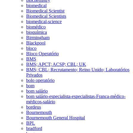
biochemistry
biomedical
Biomedical Scientist
Biomedical Scientists
biomedical-science
biomédico
bioquímica
Birmingham
Blackpool
bloco
Bloco Operatório
BMS
BMS; APCT; ACSP; CBL; UK
BMS; CBL; Recrutamento; Reino Unido; Laboratórios
Privados
bolo operatório
bom
bom salário
bom salário-especialista-especialistas-França-médico-
médicos-salário
bordeus
Bournemouth
Bournemouth General Hospital
BPL
bradford