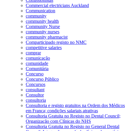
Comissionistas
Commercial electricians Auckland
Communication
community
community health
Community Nurse
community nurses
community pharmacist
Comparticipado registo no NMC
competitive salaries
comprar
comunicação
comunidade
Comunitária
Concurso
Concurso Público
Concursos
consultant
Consultor
consultoria
Consultoria e registo gratuitos na Ordem dos Médicos
em França; condições salariais atrativas
Consultoria Gratuita no Registo no Dental Council;
Organização com Clínicas do NHS
Consultoria Gratuita no Registo no General Dental