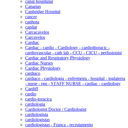
canal hospitalar
Canarias
Canbridge Hospital
cancer
canhota
capilar
Carcacavelos
Carcavelos
Cardiac
Cardiac - cardio - Cardiology - cardiothoracic -
cardiovascular - cath lab - CCU - CICU - perfusionist
Cardiac and Respiratory Physiology
Cardiac Nurses
Cardiac Physiology
cardiaco
cardiaco - cardiologia - enfermeira - hospital - inglaterra
- nurse - rgn - STAFF NURSE - cardiac - cardiology
Cardiff
cardio
cardio-toracica
cardiologia
Cardiologist Doctor / Cardiologist
cardiologista
cardiologistas
cardiologistas - França - recrutamento