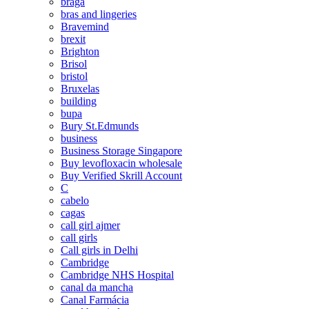
braga
bras and lingeries
Bravemind
brexit
Brighton
Brisol
bristol
Bruxelas
building
bupa
Bury St.Edmunds
business
Business Storage Singapore
Buy levofloxacin wholesale
Buy Verified Skrill Account
C
cabelo
cagas
call girl ajmer
call girls
Call girls in Delhi
Cambridge
Cambridge NHS Hospital
canal da mancha
Canal Farmácia