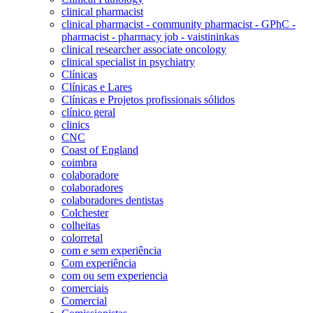
clinical pharmacist
clinical pharmacist - community pharmacist - GPhC -
pharmacist - pharmacy job - vaistininkas
clinical researcher associate oncology
clinical specialist in psychiatry
Clínicas
Clínicas e Lares
Clínicas e Projetos profissionais sólidos
clínico geral
clinics
CNC
Coast of England
coimbra
colaboradore
colaboradores
colaboradores dentistas
Colchester
colheitas
colorretal
com e sem experiência
Com experiência
com ou sem experiencia
comerciais
Comercial