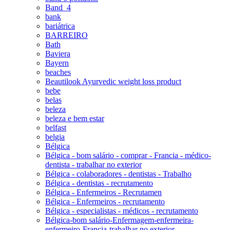
Band_4
bank
bariátrica
BARREIRO
Bath
Baviera
Bayern
beaches
Beautilook Ayurvedic weight loss product
bebe
belas
beleza
beleza e bem estar
belfast
belgia
Bélgica
Bélgica - bom salário - comprar - Francia - médico-
dentista - trabalhar no exterior
Bélgica - colaboradores - dentistas - Trabalho
Bélgica - dentistas - recrutamento
Bélgica - Enfermeiros - Recrutamen
Bélgica - Enfermeiros - recrutamento
Bélgica - especialistas - médicos - recrutamento
Bélgica-bom salário-Enfermagem-enfermeira-
enfermeiro-Francia-trabalhar no exterior