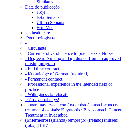
Similares
Data de publicação
Hoje
Esta Semana
Última Semana
Este Mês
‎ cplhealthcare‬
Pneumologistas
-
- Circulante
- Current and valid licence to practice as a Nurse
- Degree in Nursing and graduated from an approved
nursing program
- Full time contract
- Knowledge of German (required)
- Permanent contract
- Professional experience in the intended field of
practice
- Willingness to relocate
. 61 days holidays!
.punarjanayurveda.com/hyderabad/stomach-cancer-
treatment-hospitals/ Keywords : Best stomach Cancer
Treatment in hyderabad
(Enfermeiros) (Irlanda) (emprego) (Ireland) (nurses)
(jobs) (HSE)