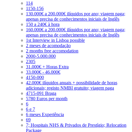
114
1150-156
130.000€ a 200.000€ ilíquidos por ano; viagem paga;
apenas precisa de conhecimentos iniciais de Inglês
150 a 240€ à hora
160.000€ a 200.000€ ilíquidos por ano; viagem paga;
apenas precisa de conhecimentos iniciais de Inglês
1st Interview in Lisboa possible
2 meses de acomodação
2 months free accomodation
2000-5.000.000
2305
31.000€ + Horas Extra
33.000€ - 46.000€
4150-000
42.000€ ilíquidos anuais + possibilidade de horas
adicionais; registo NMBI gratuito; viagem paga
4715-091 Braga
5780 Euros per month
6
6 e 7
6 meses Experiência
69
7; Hospitais NHS & Privados de Prestígio; Relocation
Package