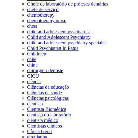
Chefe de laboratório de próteses dentárias
chefe de serviço
chemotherapy
chemotherapy nurse
chest
child and adolescent psychiatrist
Child and Adolescent Psychiatry
child and adolescent psychiatry specialist
Child Psychiatrist In Patna
Childreen
chile
china
chirurgien-dentiste
CICU
ciência
Ciências da educação
Ciências da saúde
Ciências psicológicas
cientista
Cientista Biomédica
cientista do laboratório
cientista médico
Cientistas clínicos
Cínica Geral
circulating