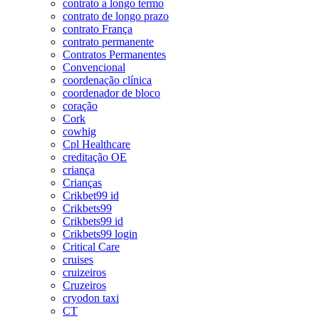
contrato a longo termo
contrato de longo prazo
contrato França
contrato permanente
Contratos Permanentes
Convencional
coordenação clínica
coordenador de bloco
coração
Cork
cowhig
Cpl Healthcare
creditação OE
criança
Crianças
Crikbet99 id
Crikbets99
Crikbets99 id
Crikbets99 login
Critical Care
cruises
cruizeiros
Cruzeiros
cryodon taxi
CT