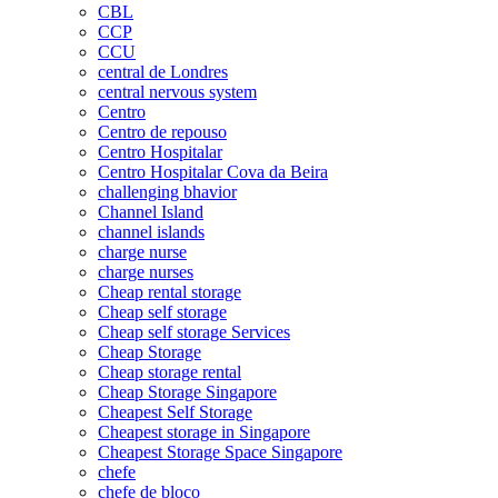
CBL
CCP
CCU
central de Londres
central nervous system
Centro
Centro de repouso
Centro Hospitalar
Centro Hospitalar Cova da Beira
challenging bhavior
Channel Island
channel islands
charge nurse
charge nurses
Cheap rental storage
Cheap self storage
Cheap self storage Services
Cheap Storage
Cheap storage rental
Cheap Storage Singapore
Cheapest Self Storage
Cheapest storage in Singapore
Cheapest Storage Space Singapore
chefe
chefe de bloco