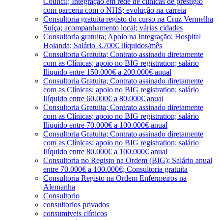
Council; Integração em rede de clínicas de prestígio
com parceria com o NHS; evolução na carreia
Consultoria gratuita registo do curso na Cruz Vermelha
Suíça; acompanhamento local; várias cidades
Consultoria gratuita; Apoio na Integração; Hospital
Holanda; Salário 3.700€ Ilíquidos/mês
Consultoria Gratuita; Contrato assinado diretamente
com as Clínicas; apoio no BIG registration; salário
Ilíquido entre 150.000€ a 200.000€ anual
Consultoria Gratuita; Contrato assinado diretamente
com as Clínicas; apoio no BIG registration; salário
Ilíquido entre 60.000€ a 80.000€ anual
Consultoria Gratuita; Contrato assinado diretamente
com as Clínicas; apoio no BIG registration; salário
Ilíquido entre 70.000€ a 100.000€ anual
Consultoria Gratuita; Contrato assinado diretamente
com as Clínicas; apoio no BIG registration; salário
Ilíquido entre 80.000€ a 100.000€ anual
Consultoria no Registo na Ordem (BIG); Salário anual
entre 70.000€ a 100.000€; Consultoria gratuita
Consultoria Registo na Ordem Enfermeiros na
Alemanha
Consultorio
consultorios privados
consumiveis clínicos