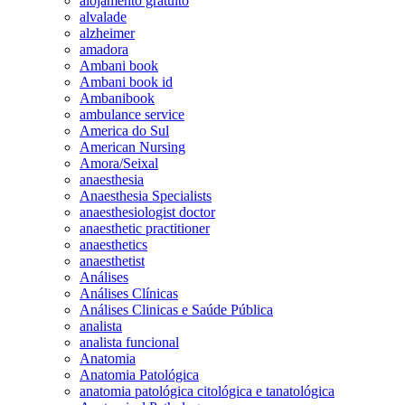
alojamento gratuito
alvalade
alzheimer
amadora
Ambani book
Ambani book id
Ambanibook
ambulance service
America do Sul
American Nursing
Amora/Seixal
anaesthesia
Anaesthesia Specialists
anaesthesiologist doctor
anaesthetic practitioner
anaesthetics
anaesthetist
Análises
Análises Clínicas
Análises Clinicas e Saúde Pública
analista
analista funcional
Anatomia
Anatomia Patológica
anatomia patológica citológica e tanatológica