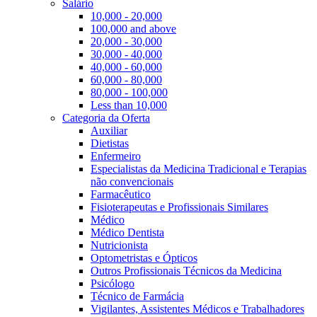
Salário
10,000 - 20,000
100,000 and above
20,000 - 30,000
30,000 - 40,000
40,000 - 60,000
60,000 - 80,000
80,000 - 100,000
Less than 10,000
Categoria da Oferta
Auxiliar
Dietistas
Enfermeiro
Especialistas da Medicina Tradicional e Terapias
não convencionais
Farmacêutico
Fisioterapeutas e Profissionais Similares
Médico
Médico Dentista
Nutricionista
Optometristas e Ópticos
Outros Profissionais Técnicos da Medicina
Psicólogo
Técnico de Farmácia
Vigilantes, Assistentes Médicos e Trabalhadores