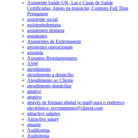
Assistente Saúde UK; Lar e Casas de Saúde
Certificadas; Apoio na transição; Contrato Full Time
Permanent
assistente social
assistentedentaria
assistenten dentaria
assistentes
Assistentes de Enfermagem
assistentes operacionais
assistida
Assuntos Regulamentares
ASW
atendimento
atendimento a domicílio
Atendimento ao Cliente
atendimento domiciliar
atrative
atrativo
através de formato digital (e-mail) para o endereço
electrónico: recrutamento@cligest.com
attractive salaries
Attractive salary
atuante
Audilogista
Audiologia