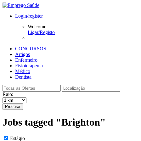
Login/register
Welcome
Ligar/Registo
CONCURSOS
Artigos
Enfermeiro
Fisioterapeuta
Médico
Dentista
Raio:
Procurar
Jobs tagged "Brighton"
Estágio