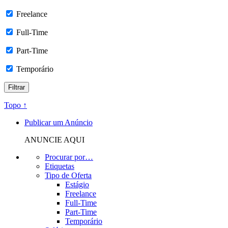
Freelance
Full-Time
Part-Time
Temporário
Topo ↑
Publicar um Anúncio
ANUNCIE AQUI
Procurar por…
Etiquetas
Tipo de Oferta
Estágio
Freelance
Full-Time
Part-Time
Temporário