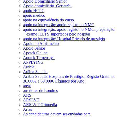
Apoio Domiciliário Sénior
Apoio domiciliário. Geriatría.
apoio HCPC
apoio medico
apoio na equivalência do curso
apoio na integração; apoio registo no NMC
apoio na integração; apoio registo no NMC; preparação
+ exame IELTS suportados pelo hospital
apoio na integração; Hospital Privado de prestígio
Apoio no Alojamento
Apoio Sénior
Apotek Online
Apotek Terpercaya
APPLYING
Arabia
Arábia Saudita
Arábia Saudita Hospitais de Prestígio; Registo Gratuito;
36.000€ a 60.000€ Líquidos por Ano
areas
arredores de Londres
ARS
ARSLVT
ARSLVT Ortopedia
Artas
As candidaturas devem ser enviadas para