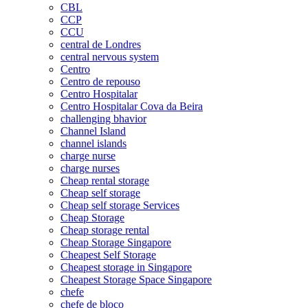
CBL
CCP
CCU
central de Londres
central nervous system
Centro
Centro de repouso
Centro Hospitalar
Centro Hospitalar Cova da Beira
challenging bhavior
Channel Island
channel islands
charge nurse
charge nurses
Cheap rental storage
Cheap self storage
Cheap self storage Services
Cheap Storage
Cheap storage rental
Cheap Storage Singapore
Cheapest Self Storage
Cheapest storage in Singapore
Cheapest Storage Space Singapore
chefe
chefe de bloco