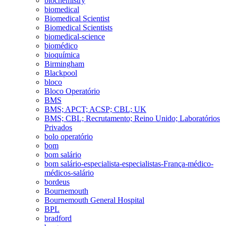
biochemistry
biomedical
Biomedical Scientist
Biomedical Scientists
biomedical-science
biomédico
bioquímica
Birmingham
Blackpool
bloco
Bloco Operatório
BMS
BMS; APCT; ACSP; CBL; UK
BMS; CBL; Recrutamento; Reino Unido; Laboratórios
Privados
bolo operatório
bom
bom salário
bom salário-especialista-especialistas-França-médico-
médicos-salário
bordeus
Bournemouth
Bournemouth General Hospital
BPL
bradford