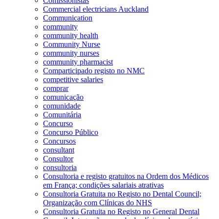
Comissionistas
Commercial electricians Auckland
Communication
community
community health
Community Nurse
community nurses
community pharmacist
Comparticipado registo no NMC
competitive salaries
comprar
comunicação
comunidade
Comunitária
Concurso
Concurso Público
Concursos
consultant
Consultor
consultoria
Consultoria e registo gratuitos na Ordem dos Médicos
em França; condições salariais atrativas
Consultoria Gratuita no Registo no Dental Council;
Organização com Clínicas do NHS
Consultoria Gratuita no Registo no General Dental