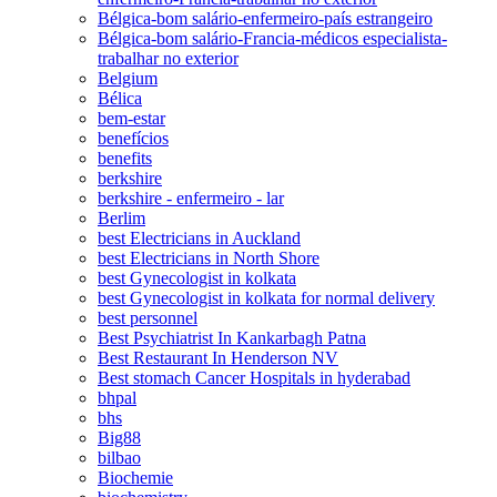
Bélgica-bom salário-enfermeiro-país estrangeiro
Bélgica-bom salário-Francia-médicos especialista-
trabalhar no exterior
Belgium
Bélica
bem-estar
benefícios
benefits
berkshire
berkshire - enfermeiro - lar
Berlim
best Electricians in Auckland
best Electricians in North Shore
best Gynecologist in kolkata
best Gynecologist in kolkata for normal delivery
best personnel
Best Psychiatrist In Kankarbagh Patna
Best Restaurant In Henderson NV
Best stomach Cancer Hospitals in hyderabad
bhpal
bhs
Big88
bilbao
Biochemie