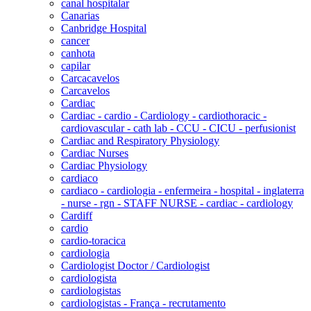
canal hospitalar
Canarias
Canbridge Hospital
cancer
canhota
capilar
Carcacavelos
Carcavelos
Cardiac
Cardiac - cardio - Cardiology - cardiothoracic -
cardiovascular - cath lab - CCU - CICU - perfusionist
Cardiac and Respiratory Physiology
Cardiac Nurses
Cardiac Physiology
cardiaco
cardiaco - cardiologia - enfermeira - hospital - inglaterra
- nurse - rgn - STAFF NURSE - cardiac - cardiology
Cardiff
cardio
cardio-toracica
cardiologia
Cardiologist Doctor / Cardiologist
cardiologista
cardiologistas
cardiologistas - França - recrutamento