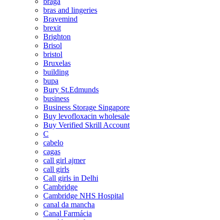
braga
bras and lingeries
Bravemind
brexit
Brighton
Brisol
bristol
Bruxelas
building
bupa
Bury St.Edmunds
business
Business Storage Singapore
Buy levofloxacin wholesale
Buy Verified Skrill Account
C
cabelo
cagas
call girl ajmer
call girls
Call girls in Delhi
Cambridge
Cambridge NHS Hospital
canal da mancha
Canal Farmácia