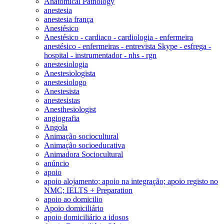
Anatomical Pathology
anestesia
anestesia frança
Anestésico
Anestésico - cardiaco - cardiologia - enfermeira
anestésico - enfermeiras - entrevista Skype - esfrega -
hospital - instrumentador - nhs - rgn
anestesiologia
Anestesiologista
anestesiologo
Anestesista
anestesistas
Anesthesiologist
angiografia
Angola
Animação sociocultural
Animação socioeducativa
Animadora Sociocultural
anúncio
apoio
apoio alojamento; apoio na integração; apoio registo no
NMC; IELTS + Preparation
apoio ao domicilio
Apoio domiciliário
apoio domiciliário a idosos