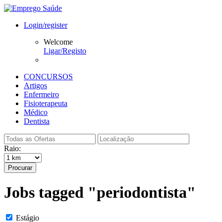
Login/register
Welcome
Ligar/Registo
CONCURSOS
Artigos
Enfermeiro
Fisioterapeuta
Médico
Dentista
Raio:
Procurar
Jobs tagged "periodontista"
Estágio