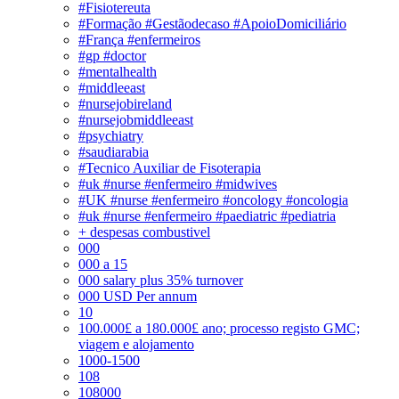
#Fisiotereuta
#Formação #Gestãodecaso #ApoioDomiciliário
#França #enfermeiros
#gp #doctor
#mentalhealth
#middleeast
#nursejobireland
#nursejobmiddleeast
#psychiatry
#saudiarabia
#Tecnico Auxiliar de Fisoterapia
#uk #nurse #enfermeiro #midwives
#UK #nurse #enfermeiro #oncology #oncologia
#uk #nurse #enfermeiro #paediatric #pediatria
+ despesas combustivel
000
000 a 15
000 salary plus 35% turnover
000 USD Per annum
10
100.000£ a 180.000£ ano; processo registo GMC;
viagem e alojamento
1000-1500
108
108000