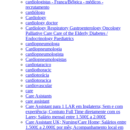
cardiologistas - França/Bélgica - médicos -
recrutamento
cardiólogo
Cardiology
cardiology doctor
Cardiology Respiratory Gastroenterology Oncology
Palliative Care Care of the Elderly Diabetes /
Endocrinology Paediatrics
cardiopneumologa
Cardiopneumologia
cardiopneumologista
Cardiopneumologistas
cardiotaracico
cardiothoracic
cardiotorácia
cardiotoracica
cardiovascular
care
Care Asistants
care assistant
Care Assistant para 1 LAR em Inglaterra; Sem e com
experiência; Contrato Full Time diretamente com os
Lares; Salário mensal entre 1.500£ a 2.000£
Care Assistant UK; Nursing/Care Home; Salários entre
1.500£ a 2.000£ por mês; Acompanhamento local em