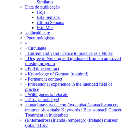
Similares
Data de publicação
Hoje
Esta Semana
Última Semana
Este Mês
‎ cplhealthcare‬
Pneumologistas
-
- Circulante
- Current and valid licence to practice as a Nurse
- Degree in Nursing and graduated from an approved
nursing program
- Full time contract
- Knowledge of German (required)
- Permanent contract
- Professional experience in the intended field of
practice
- Willingness to relocate
. 61 days holidays!
.punarjanayurveda.com/hyderabad/stomach-cancer-
treatment-hospitals/ Keywords : Best stomach Cancer
Treatment in hyderabad
(Enfermeiros) (Irlanda) (emprego) (Ireland) (nurses)
(jobs) (HSE)