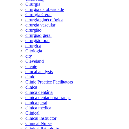
Cirurgia
cirurgia da obesidade
Cirurgia Geral
cirurgia ginécológica
cirurgia vascular
cirurgião
cirurgião geral
cirurgião oral
cirurgica
Citologia
city
Cleveland
cliente
clincal analysis
clinic
Clinic Practice Facilitators
clinica
clinica dentária
clinica dentaria na frança
clínica geral
clínica médica
Clinical
clinical instructor
Clinical Nurse
Clinical Pathology