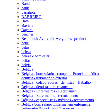
Band_4
bank
bariátrica
BARREIRO
Bath
Baviera
Bayern
beaches
Beautilook Ayurvedic weight loss product
bebe
belas
beleza
beleza e bem estar
belfast
belgia
Bélgica
Bélgica - bom salário - comprar - Francia - médico-
dentista - trabalhar no exterior
Bélgica - colaboradores - dentistas - Trabalho
Bélgica - dentistas - recrutamento
Bélgica - Enfermeiros - Recrutamen
Bélgica - Enfermeiros - recrutamento
Bélgica - especialistas - médicos - recrutamento
Bélgica-bom salário-Enfermagem-enfermeira-
enfermeiro-Francia-trabalhar no exterior