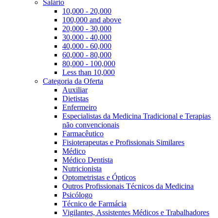
Salário
10,000 - 20,000
100,000 and above
20,000 - 30,000
30,000 - 40,000
40,000 - 60,000
60,000 - 80,000
80,000 - 100,000
Less than 10,000
Categoria da Oferta
Auxiliar
Dietistas
Enfermeiro
Especialistas da Medicina Tradicional e Terapias
não convencionais
Farmacêutico
Fisioterapeutas e Profissionais Similares
Médico
Médico Dentista
Nutricionista
Optometristas e Ópticos
Outros Profissionais Técnicos da Medicina
Psicólogo
Técnico de Farmácia
Vigilantes, Assistentes Médicos e Trabalhadores