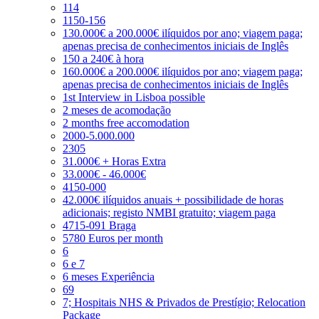
114
1150-156
130.000€ a 200.000€ ilíquidos por ano; viagem paga;
apenas precisa de conhecimentos iniciais de Inglês
150 a 240€ à hora
160.000€ a 200.000€ ilíquidos por ano; viagem paga;
apenas precisa de conhecimentos iniciais de Inglês
1st Interview in Lisboa possible
2 meses de acomodação
2 months free accomodation
2000-5.000.000
2305
31.000€ + Horas Extra
33.000€ - 46.000€
4150-000
42.000€ ilíquidos anuais + possibilidade de horas
adicionais; registo NMBI gratuito; viagem paga
4715-091 Braga
5780 Euros per month
6
6 e 7
6 meses Experiência
69
7; Hospitais NHS & Privados de Prestígio; Relocation
Package