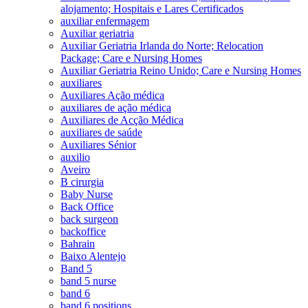
alojamento; Hospitais e Lares Certificados
auxiliar enfermagem
Auxiliar geriatria
Auxiliar Geriatria Irlanda do Norte; Relocation
Package; Care e Nursing Homes
Auxiliar Geriatria Reino Unido; Care e Nursing Homes
auxiliares
Auxiliares Ação médica
auxiliares de ação médica
Auxiliares de Acção Médica
auxiliares de saúde
Auxiliares Sénior
auxilio
Aveiro
B cirurgia
Baby Nurse
Back Office
back surgeon
backoffice
Bahrain
Baixo Alentejo
Band 5
band 5 nurse
band 6
band 6 positions