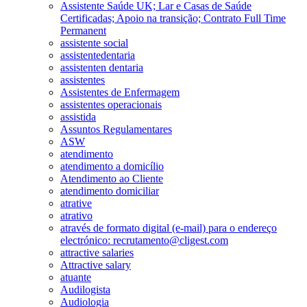
Assistente Saúde UK; Lar e Casas de Saúde
Certificadas; Apoio na transição; Contrato Full Time
Permanent
assistente social
assistentedentaria
assistenten dentaria
assistentes
Assistentes de Enfermagem
assistentes operacionais
assistida
Assuntos Regulamentares
ASW
atendimento
atendimento a domicílio
Atendimento ao Cliente
atendimento domiciliar
atrative
atrativo
através de formato digital (e-mail) para o endereço
electrónico: recrutamento@cligest.com
attractive salaries
Attractive salary
atuante
Audilogista
Audiologia