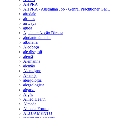
AHPRA
AHPRA - Australian Job - Genral Practitioner GMC
airedale
airlines
airways
ajuda
Ajudante Acção Directa
ajudante familiar
albufeira
Alcobaça
ale discgolf
alemã
Alemanha
alemão
Alentejano
Alentejo
alergologia
alergologista
algarve
Algés
Allied Health
Almada
Almada Forum
ALOJAMENTO