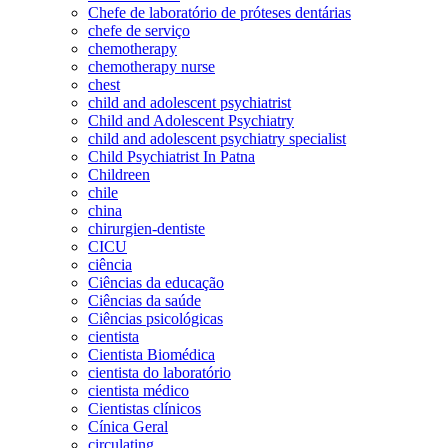
Chefe de laboratório de próteses dentárias
chefe de serviço
chemotherapy
chemotherapy nurse
chest
child and adolescent psychiatrist
Child and Adolescent Psychiatry
child and adolescent psychiatry specialist
Child Psychiatrist In Patna
Childreen
chile
china
chirurgien-dentiste
CICU
ciência
Ciências da educação
Ciências da saúde
Ciências psicológicas
cientista
Cientista Biomédica
cientista do laboratório
cientista médico
Cientistas clínicos
Cínica Geral
circulating