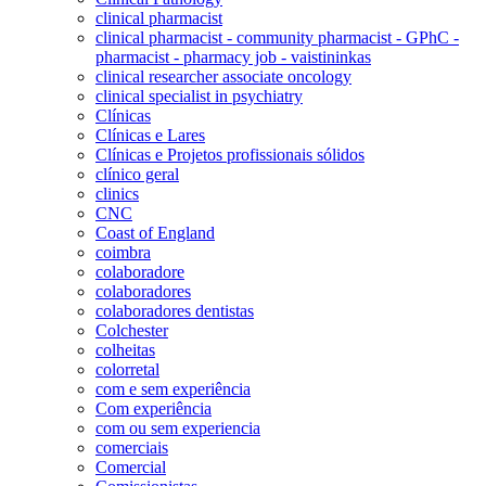
clinical pharmacist
clinical pharmacist - community pharmacist - GPhC -
pharmacist - pharmacy job - vaistininkas
clinical researcher associate oncology
clinical specialist in psychiatry
Clínicas
Clínicas e Lares
Clínicas e Projetos profissionais sólidos
clínico geral
clinics
CNC
Coast of England
coimbra
colaboradore
colaboradores
colaboradores dentistas
Colchester
colheitas
colorretal
com e sem experiência
Com experiência
com ou sem experiencia
comerciais
Comercial