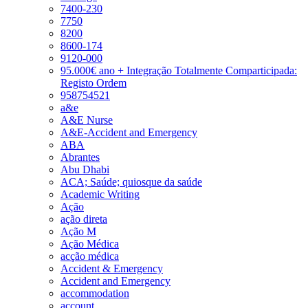
7400-230
7750
8200
8600-174
9120-000
95.000€ ano + Integração Totalmente Comparticipada:
Registo Ordem
958754521
a&e
A&E Nurse
A&E-Accident and Emergency
ABA
Abrantes
Abu Dhabi
ACA; Saúde; quiosque da saúde
Academic Writing
Ação
ação direta
Ação M
Ação Médica
acção médica
Accident & Emergency
Accident and Emergency
accommodation
account