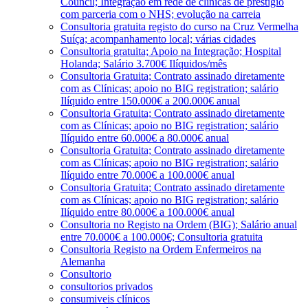
Council; Integração em rede de clínicas de prestígio
com parceria com o NHS; evolução na carreia
Consultoria gratuita registo do curso na Cruz Vermelha
Suíça; acompanhamento local; várias cidades
Consultoria gratuita; Apoio na Integração; Hospital
Holanda; Salário 3.700€ Ilíquidos/mês
Consultoria Gratuita; Contrato assinado diretamente
com as Clínicas; apoio no BIG registration; salário
Ilíquido entre 150.000€ a 200.000€ anual
Consultoria Gratuita; Contrato assinado diretamente
com as Clínicas; apoio no BIG registration; salário
Ilíquido entre 60.000€ a 80.000€ anual
Consultoria Gratuita; Contrato assinado diretamente
com as Clínicas; apoio no BIG registration; salário
Ilíquido entre 70.000€ a 100.000€ anual
Consultoria Gratuita; Contrato assinado diretamente
com as Clínicas; apoio no BIG registration; salário
Ilíquido entre 80.000€ a 100.000€ anual
Consultoria no Registo na Ordem (BIG); Salário anual
entre 70.000€ a 100.000€; Consultoria gratuita
Consultoria Registo na Ordem Enfermeiros na
Alemanha
Consultorio
consultorios privados
consumiveis clínicos