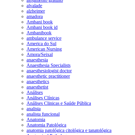
alojamento gratuito
alvalade
alzheimer
amadora
Ambani book
Ambani book id
Ambanibook
ambulance service
America do Sul
American Nursing
Amora/Seixal
anaesthesia
Anaesthesia Specialists
anaesthesiologist doctor
anaesthetic practitioner
anaesthetics
anaesthetist
Análises
Análises Clínicas
Análises Clinicas e Saúde Pública
analista
analista funcional
Anatomia
Anatomia Patológica
anatomia patológica citológica e tanatológica