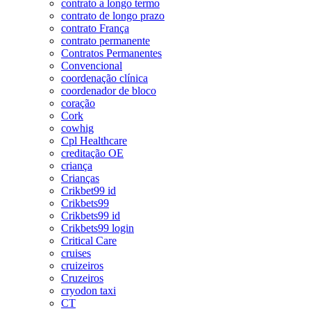
contrato a longo termo
contrato de longo prazo
contrato França
contrato permanente
Contratos Permanentes
Convencional
coordenação clínica
coordenador de bloco
coração
Cork
cowhig
Cpl Healthcare
creditação OE
criança
Crianças
Crikbet99 id
Crikbets99
Crikbets99 id
Crikbets99 login
Critical Care
cruises
cruizeiros
Cruzeiros
cryodon taxi
CT