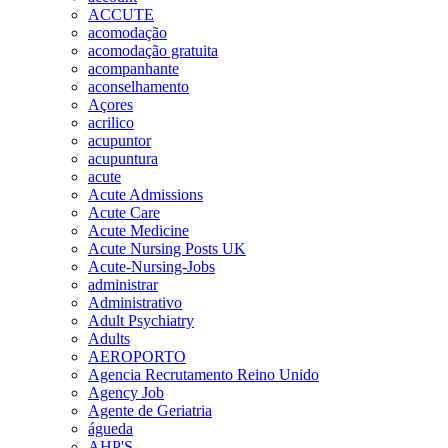
ACCUTE
acomodação
acomodação gratuita
acompanhante
aconselhamento
Açores
acrilico
acupuntor
acupuntura
acute
Acute Admissions
Acute Care
Acute Medicine
Acute Nursing Posts UK
Acute-Nursing-Jobs
administrar
Administrativo
Adult Psychiatry
Adults
AEROPORTO
Agencia Recrutamento Reino Unido
Agency Job
Agente de Geriatria
águeda
AHP'S