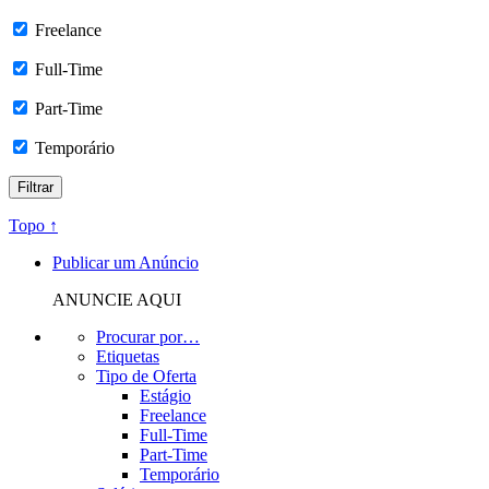
Freelance
Full-Time
Part-Time
Temporário
Topo ↑
Publicar um Anúncio
ANUNCIE AQUI
Procurar por…
Etiquetas
Tipo de Oferta
Estágio
Freelance
Full-Time
Part-Time
Temporário