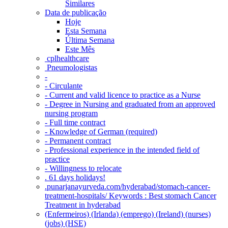
Similares
Data de publicação
Hoje
Esta Semana
Última Semana
Este Mês
‎ cplhealthcare‬
Pneumologistas
-
- Circulante
- Current and valid licence to practice as a Nurse
- Degree in Nursing and graduated from an approved
nursing program
- Full time contract
- Knowledge of German (required)
- Permanent contract
- Professional experience in the intended field of
practice
- Willingness to relocate
. 61 days holidays!
.punarjanayurveda.com/hyderabad/stomach-cancer-
treatment-hospitals/ Keywords : Best stomach Cancer
Treatment in hyderabad
(Enfermeiros) (Irlanda) (emprego) (Ireland) (nurses)
(jobs) (HSE)