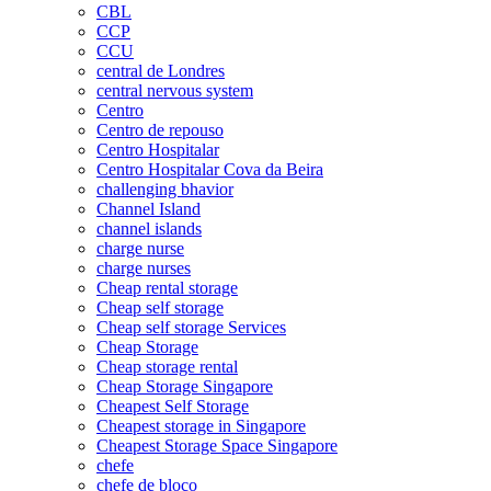
CBL
CCP
CCU
central de Londres
central nervous system
Centro
Centro de repouso
Centro Hospitalar
Centro Hospitalar Cova da Beira
challenging bhavior
Channel Island
channel islands
charge nurse
charge nurses
Cheap rental storage
Cheap self storage
Cheap self storage Services
Cheap Storage
Cheap storage rental
Cheap Storage Singapore
Cheapest Self Storage
Cheapest storage in Singapore
Cheapest Storage Space Singapore
chefe
chefe de bloco