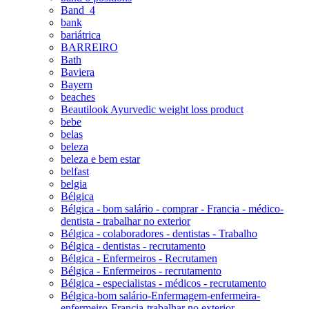
Band_4
bank
bariátrica
BARREIRO
Bath
Baviera
Bayern
beaches
Beautilook Ayurvedic weight loss product
bebe
belas
beleza
beleza e bem estar
belfast
belgia
Bélgica
Bélgica - bom salário - comprar - Francia - médico-
dentista - trabalhar no exterior
Bélgica - colaboradores - dentistas - Trabalho
Bélgica - dentistas - recrutamento
Bélgica - Enfermeiros - Recrutamen
Bélgica - Enfermeiros - recrutamento
Bélgica - especialistas - médicos - recrutamento
Bélgica-bom salário-Enfermagem-enfermeira-
enfermeiro-Francia-trabalhar no exterior