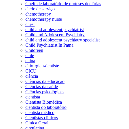
Chefe de laboratório de próteses dentárias
chefe de serviço
chemotherapy
chemotherapy nurse
chest
child and adolescent psychiatrist
Child and Adolescent Psychiatry
child and adolescent psychiatry specialist
Child Psychiatrist In Patna
Childreen
chile
china
chirurgien-dentiste
CICU
ciência
Ciências da educação
Ciências da saúde
Ciências psicológicas
cientista
Cientista Biomédica
cientista do laboratório
cientista médico
Cientistas clínicos
Cínica Geral
circulating