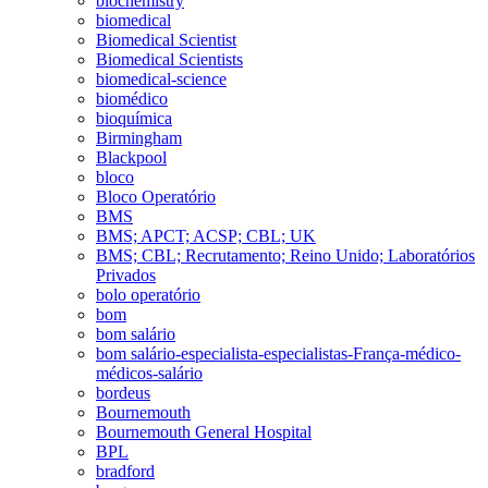
biochemistry
biomedical
Biomedical Scientist
Biomedical Scientists
biomedical-science
biomédico
bioquímica
Birmingham
Blackpool
bloco
Bloco Operatório
BMS
BMS; APCT; ACSP; CBL; UK
BMS; CBL; Recrutamento; Reino Unido; Laboratórios
Privados
bolo operatório
bom
bom salário
bom salário-especialista-especialistas-França-médico-
médicos-salário
bordeus
Bournemouth
Bournemouth General Hospital
BPL
bradford