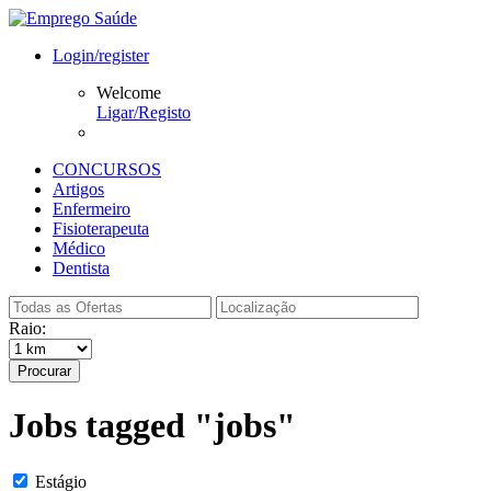
Login/register
Welcome
Ligar/Registo
CONCURSOS
Artigos
Enfermeiro
Fisioterapeuta
Médico
Dentista
Raio:
Procurar
Jobs tagged "jobs"
Estágio