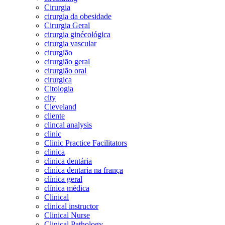
Cirurgia
cirurgia da obesidade
Cirurgia Geral
cirurgia ginécológica
cirurgia vascular
cirurgião
cirurgião geral
cirurgião oral
cirurgica
Citologia
city
Cleveland
cliente
clincal analysis
clinic
Clinic Practice Facilitators
clinica
clinica dentária
clinica dentaria na frança
clínica geral
clínica médica
Clinical
clinical instructor
Clinical Nurse
Clinical Pathology