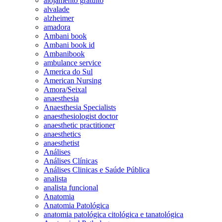
alojamento gratuito
alvalade
alzheimer
amadora
Ambani book
Ambani book id
Ambanibook
ambulance service
America do Sul
American Nursing
Amora/Seixal
anaesthesia
Anaesthesia Specialists
anaesthesiologist doctor
anaesthetic practitioner
anaesthetics
anaesthetist
Análises
Análises Clínicas
Análises Clinicas e Saúde Pública
analista
analista funcional
Anatomia
Anatomia Patológica
anatomia patológica citológica e tanatológica