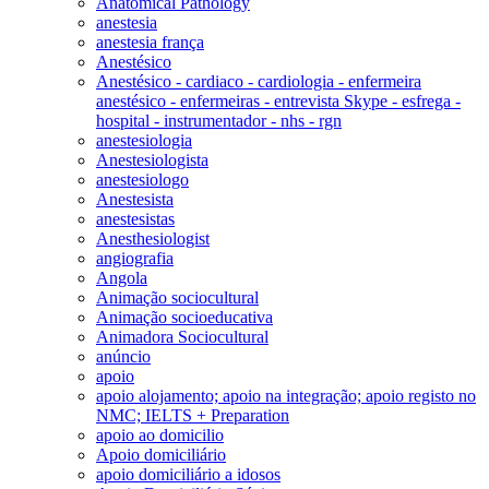
Anatomical Pathology
anestesia
anestesia frança
Anestésico
Anestésico - cardiaco - cardiologia - enfermeira
anestésico - enfermeiras - entrevista Skype - esfrega -
hospital - instrumentador - nhs - rgn
anestesiologia
Anestesiologista
anestesiologo
Anestesista
anestesistas
Anesthesiologist
angiografia
Angola
Animação sociocultural
Animação socioeducativa
Animadora Sociocultural
anúncio
apoio
apoio alojamento; apoio na integração; apoio registo no
NMC; IELTS + Preparation
apoio ao domicilio
Apoio domiciliário
apoio domiciliário a idosos