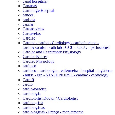
canal hospitalar
Canarias
Canbridge Hospital
cancer
canhota
capilar
Carcacavelos
Carcavelos
Cardiac
Cardiac - cardio - Cardiology - cardiothoracic -
cardiovascular - cath lab - CCU - CICU - perfusionist
Cardiac and Respiratory Physiology
Cardiac Nurses
Cardiac Physiology
cardiaco
cardiaco - cardiologia - enfermeira - hospital - inglaterra
- nurse - rgn - STAFF NURSE - cardiac - cardiology
Cardiff
cardio
cardio-toracica
cardiologia
Cardiologist Doctor / Cardiologist
cardiologista
cardiologistas
cardiologistas - França - recrutamento