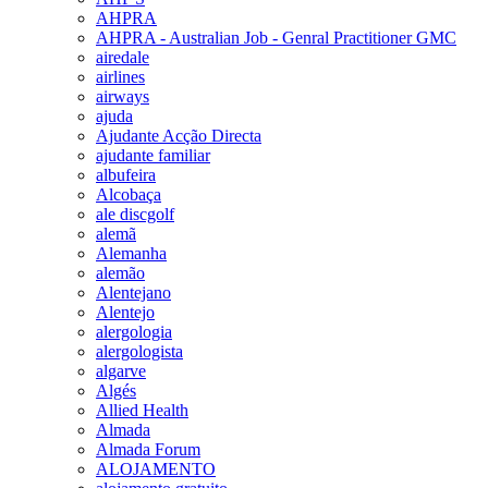
AHPRA
AHPRA - Australian Job - Genral Practitioner GMC
airedale
airlines
airways
ajuda
Ajudante Acção Directa
ajudante familiar
albufeira
Alcobaça
ale discgolf
alemã
Alemanha
alemão
Alentejano
Alentejo
alergologia
alergologista
algarve
Algés
Allied Health
Almada
Almada Forum
ALOJAMENTO