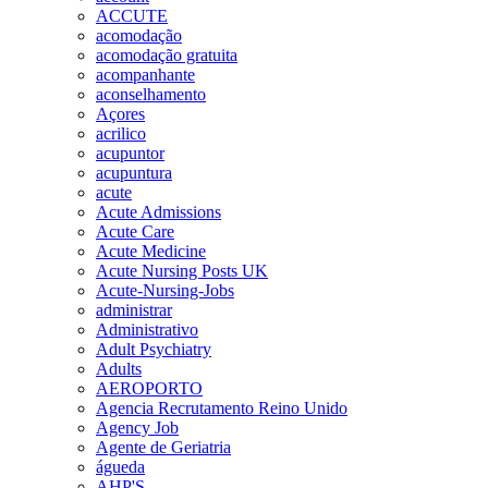
ACCUTE
acomodação
acomodação gratuita
acompanhante
aconselhamento
Açores
acrilico
acupuntor
acupuntura
acute
Acute Admissions
Acute Care
Acute Medicine
Acute Nursing Posts UK
Acute-Nursing-Jobs
administrar
Administrativo
Adult Psychiatry
Adults
AEROPORTO
Agencia Recrutamento Reino Unido
Agency Job
Agente de Geriatria
águeda
AHP'S