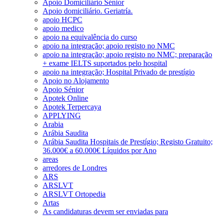
Apoio Domiciliário Sénior
Apoio domiciliário. Geriatría.
apoio HCPC
apoio medico
apoio na equivalência do curso
apoio na integração; apoio registo no NMC
apoio na integração; apoio registo no NMC; preparação
+ exame IELTS suportados pelo hospital
apoio na integração; Hospital Privado de prestígio
Apoio no Alojamento
Apoio Sénior
Apotek Online
Apotek Terpercaya
APPLYING
Arabia
Arábia Saudita
Arábia Saudita Hospitais de Prestígio; Registo Gratuito;
36.000€ a 60.000€ Líquidos por Ano
areas
arredores de Londres
ARS
ARSLVT
ARSLVT Ortopedia
Artas
As candidaturas devem ser enviadas para