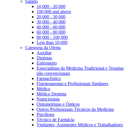
Salário
10,000 - 20,000
100,000 and above
20,000 - 30,000
30,000 - 40,000
40,000 - 60,000
60,000 - 80,000
80,000 - 100,000
Less than 10,000
Categoria da Oferta
Auxiliar
Dietistas
Enfermeiro
Especialistas da Medicina Tradicional e Terapias
não convencionais
Farmacêutico
Fisioterapeutas e Profissionais Similares
Médico
Médico Dentista
Nutricionista
Optometristas e Ópticos
Outros Profissionais Técnicos da Medicina
Psicólogo
Técnico de Farmácia
Vigilantes, Assistentes Médicos e Trabalhadores