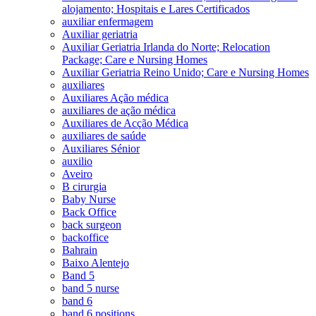
alojamento; Hospitais e Lares Certificados
auxiliar enfermagem
Auxiliar geriatria
Auxiliar Geriatria Irlanda do Norte; Relocation
Package; Care e Nursing Homes
Auxiliar Geriatria Reino Unido; Care e Nursing Homes
auxiliares
Auxiliares Ação médica
auxiliares de ação médica
Auxiliares de Acção Médica
auxiliares de saúde
Auxiliares Sénior
auxilio
Aveiro
B cirurgia
Baby Nurse
Back Office
back surgeon
backoffice
Bahrain
Baixo Alentejo
Band 5
band 5 nurse
band 6
band 6 positions