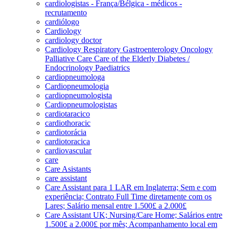
cardiologistas - França/Bélgica - médicos -
recrutamento
cardiólogo
Cardiology
cardiology doctor
Cardiology Respiratory Gastroenterology Oncology
Palliative Care Care of the Elderly Diabetes /
Endocrinology Paediatrics
cardiopneumologa
Cardiopneumologia
cardiopneumologista
Cardiopneumologistas
cardiotaracico
cardiothoracic
cardiotorácia
cardiotoracica
cardiovascular
care
Care Asistants
care assistant
Care Assistant para 1 LAR em Inglaterra; Sem e com
experiência; Contrato Full Time diretamente com os
Lares; Salário mensal entre 1.500£ a 2.000£
Care Assistant UK; Nursing/Care Home; Salários entre
1.500£ a 2.000£ por mês; Acompanhamento local em