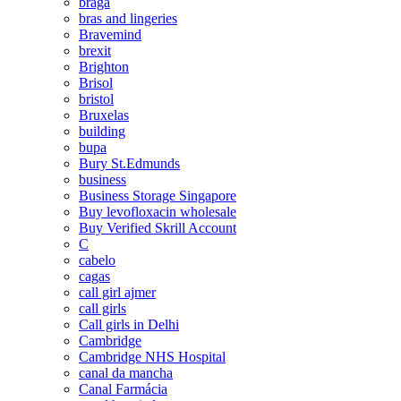
braga
bras and lingeries
Bravemind
brexit
Brighton
Brisol
bristol
Bruxelas
building
bupa
Bury St.Edmunds
business
Business Storage Singapore
Buy levofloxacin wholesale
Buy Verified Skrill Account
C
cabelo
cagas
call girl ajmer
call girls
Call girls in Delhi
Cambridge
Cambridge NHS Hospital
canal da mancha
Canal Farmácia