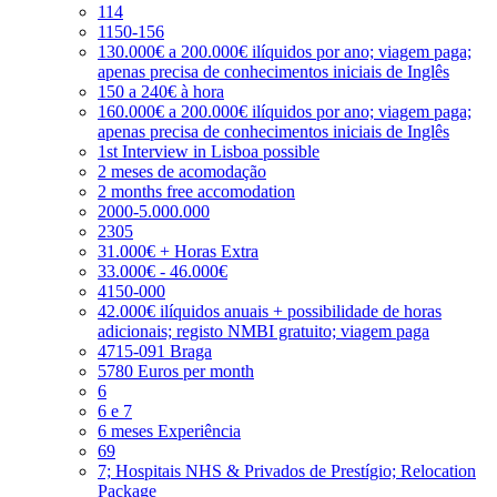
114
1150-156
130.000€ a 200.000€ ilíquidos por ano; viagem paga;
apenas precisa de conhecimentos iniciais de Inglês
150 a 240€ à hora
160.000€ a 200.000€ ilíquidos por ano; viagem paga;
apenas precisa de conhecimentos iniciais de Inglês
1st Interview in Lisboa possible
2 meses de acomodação
2 months free accomodation
2000-5.000.000
2305
31.000€ + Horas Extra
33.000€ - 46.000€
4150-000
42.000€ ilíquidos anuais + possibilidade de horas
adicionais; registo NMBI gratuito; viagem paga
4715-091 Braga
5780 Euros per month
6
6 e 7
6 meses Experiência
69
7; Hospitais NHS & Privados de Prestígio; Relocation
Package