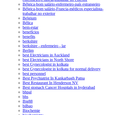
Bélgica-bom salário-enfermeiro-país estrangeiro
Bélgica-bom salário-Francia-médicos especialista-
trabalhar no exterior
Belgium
Bélica
bem-estar
benefícios
benefits
berkshire
berkshire - enfermeiro - lar
Berlim
best Electricians in Auckland
best Electricians in North Shore
best Gynecologist in kolkata
best Gynecologist in kolkata for normal delivery
best personnel
Best Psychiatrist In Kankarbagh Patna
Best Restaurant In Henderson NV
Best stomach Cancer Hospitals in hyderabad
bhpal
bhs
Big88
bilbao
Biochemie