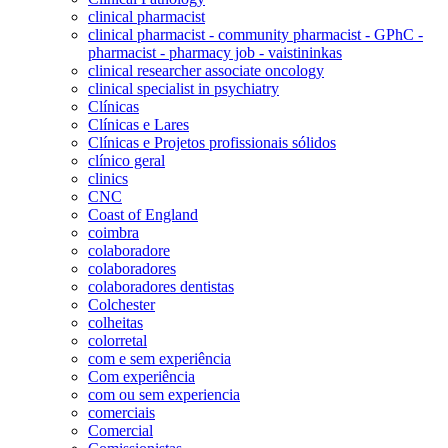
clinical pharmacist
clinical pharmacist - community pharmacist - GPhC -
pharmacist - pharmacy job - vaistininkas
clinical researcher associate oncology
clinical specialist in psychiatry
Clínicas
Clínicas e Lares
Clínicas e Projetos profissionais sólidos
clínico geral
clinics
CNC
Coast of England
coimbra
colaboradore
colaboradores
colaboradores dentistas
Colchester
colheitas
colorretal
com e sem experiência
Com experiência
com ou sem experiencia
comerciais
Comercial