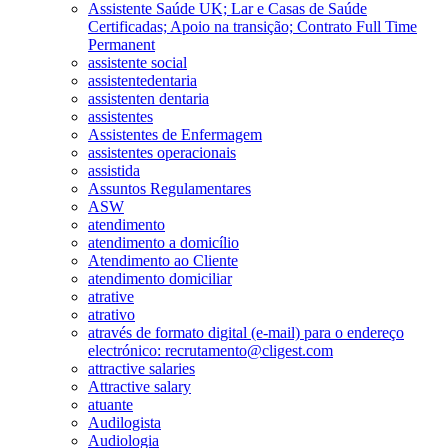
Assistente Saúde UK; Lar e Casas de Saúde
Certificadas; Apoio na transição; Contrato Full Time
Permanent
assistente social
assistentedentaria
assistenten dentaria
assistentes
Assistentes de Enfermagem
assistentes operacionais
assistida
Assuntos Regulamentares
ASW
atendimento
atendimento a domicílio
Atendimento ao Cliente
atendimento domiciliar
atrative
atrativo
através de formato digital (e-mail) para o endereço
electrónico: recrutamento@cligest.com
attractive salaries
Attractive salary
atuante
Audilogista
Audiologia