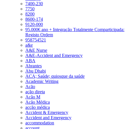
7400-230
7750
8200
8600-174
9120-000
95.000€ ano + Integração Totalmente Comparticipada:
Registo Ordem
958754521
a&e
A&E Nurse
A&E-Accident and Emergency
ABA
Abrantes
Abu Dhabi
ACA; Saúde; quiosque da saúde
Academic Writing
Ação
ação direta
Ação M
Ação Médica
acção médica
Accident & Emergency
Accident and Emergency
accommodation
account