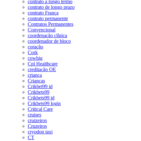
contrato a longo termo
contrato de longo prazo
contrato França
contrato permanente
Contratos Permanentes
Convencional
coordenação clínica
coordenador de bloco
coração
Cork
cowhig
Cpl Healthcare
creditação OE
criança
Crianças
Crikbet99 id
Crikbets99
Crikbets99 id
Crikbets99 login
Critical Care
cruises
cruizeiros
Cruzeiros
cryodon taxi
CT