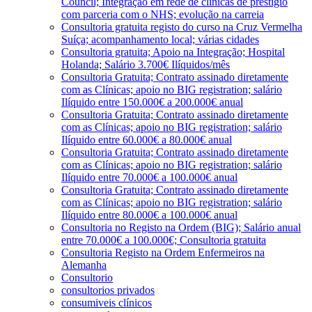
Council; Integração em rede de clínicas de prestígio
com parceria com o NHS; evolução na carreia
Consultoria gratuita registo do curso na Cruz Vermelha
Suíça; acompanhamento local; várias cidades
Consultoria gratuita; Apoio na Integração; Hospital
Holanda; Salário 3.700€ Ilíquidos/mês
Consultoria Gratuita; Contrato assinado diretamente
com as Clínicas; apoio no BIG registration; salário
Ilíquido entre 150.000€ a 200.000€ anual
Consultoria Gratuita; Contrato assinado diretamente
com as Clínicas; apoio no BIG registration; salário
Ilíquido entre 60.000€ a 80.000€ anual
Consultoria Gratuita; Contrato assinado diretamente
com as Clínicas; apoio no BIG registration; salário
Ilíquido entre 70.000€ a 100.000€ anual
Consultoria Gratuita; Contrato assinado diretamente
com as Clínicas; apoio no BIG registration; salário
Ilíquido entre 80.000€ a 100.000€ anual
Consultoria no Registo na Ordem (BIG); Salário anual
entre 70.000€ a 100.000€; Consultoria gratuita
Consultoria Registo na Ordem Enfermeiros na
Alemanha
Consultorio
consultorios privados
consumiveis clínicos