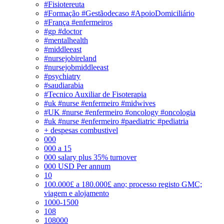
#Fisiotereuta
#Formação #Gestãodecaso #ApoioDomiciliário
#França #enfermeiros
#gp #doctor
#mentalhealth
#middleeast
#nursejobireland
#nursejobmiddleeast
#psychiatry
#saudiarabia
#Tecnico Auxiliar de Fisoterapia
#uk #nurse #enfermeiro #midwives
#UK #nurse #enfermeiro #oncology #oncologia
#uk #nurse #enfermeiro #paediatric #pediatria
+ despesas combustivel
000
000 a 15
000 salary plus 35% turnover
000 USD Per annum
10
100.000£ a 180.000£ ano; processo registo GMC;
viagem e alojamento
1000-1500
108
108000