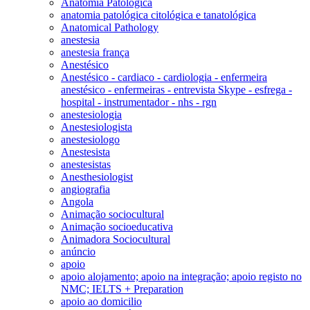
Anatomia Patológica
anatomia patológica citológica e tanatológica
Anatomical Pathology
anestesia
anestesia frança
Anestésico
Anestésico - cardiaco - cardiologia - enfermeira
anestésico - enfermeiras - entrevista Skype - esfrega -
hospital - instrumentador - nhs - rgn
anestesiologia
Anestesiologista
anestesiologo
Anestesista
anestesistas
Anesthesiologist
angiografia
Angola
Animação sociocultural
Animação socioeducativa
Animadora Sociocultural
anúncio
apoio
apoio alojamento; apoio na integração; apoio registo no
NMC; IELTS + Preparation
apoio ao domicilio