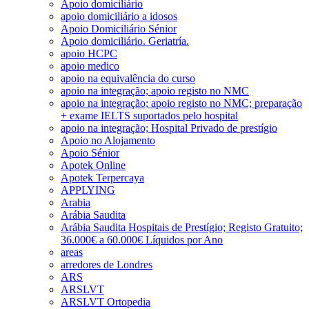
Apoio domiciliário
apoio domiciliário a idosos
Apoio Domiciliário Sénior
Apoio domiciliário. Geriatría.
apoio HCPC
apoio medico
apoio na equivalência do curso
apoio na integração; apoio registo no NMC
apoio na integração; apoio registo no NMC; preparação
+ exame IELTS suportados pelo hospital
apoio na integração; Hospital Privado de prestígio
Apoio no Alojamento
Apoio Sénior
Apotek Online
Apotek Terpercaya
APPLYING
Arabia
Arábia Saudita
Arábia Saudita Hospitais de Prestígio; Registo Gratuito;
36.000€ a 60.000€ Líquidos por Ano
areas
arredores de Londres
ARS
ARSLVT
ARSLVT Ortopedia