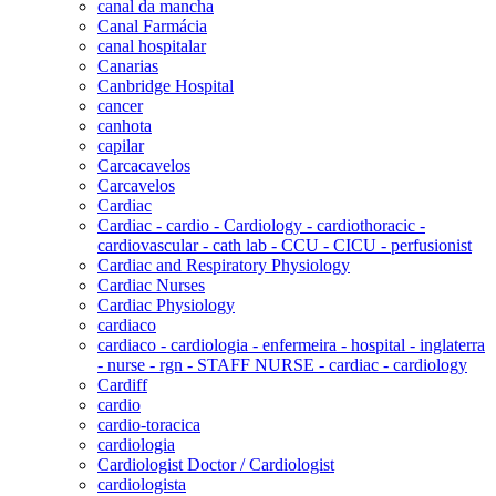
canal da mancha
Canal Farmácia
canal hospitalar
Canarias
Canbridge Hospital
cancer
canhota
capilar
Carcacavelos
Carcavelos
Cardiac
Cardiac - cardio - Cardiology - cardiothoracic -
cardiovascular - cath lab - CCU - CICU - perfusionist
Cardiac and Respiratory Physiology
Cardiac Nurses
Cardiac Physiology
cardiaco
cardiaco - cardiologia - enfermeira - hospital - inglaterra
- nurse - rgn - STAFF NURSE - cardiac - cardiology
Cardiff
cardio
cardio-toracica
cardiologia
Cardiologist Doctor / Cardiologist
cardiologista