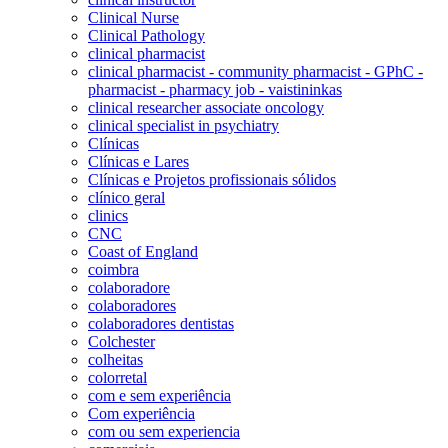
Clinical Nurse
Clinical Pathology
clinical pharmacist
clinical pharmacist - community pharmacist - GPhC -
pharmacist - pharmacy job - vaistininkas
clinical researcher associate oncology
clinical specialist in psychiatry
Clínicas
Clínicas e Lares
Clínicas e Projetos profissionais sólidos
clínico geral
clinics
CNC
Coast of England
coimbra
colaboradore
colaboradores
colaboradores dentistas
Colchester
colheitas
colorretal
com e sem experiência
Com experiência
com ou sem experiencia