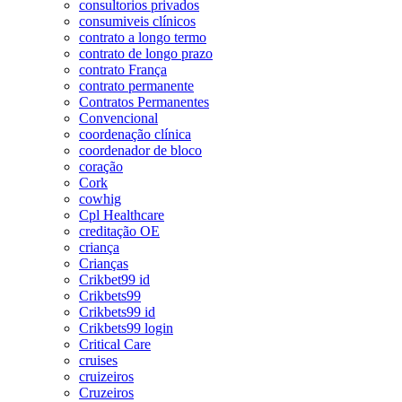
consultorios privados
consumiveis clínicos
contrato a longo termo
contrato de longo prazo
contrato França
contrato permanente
Contratos Permanentes
Convencional
coordenação clínica
coordenador de bloco
coração
Cork
cowhig
Cpl Healthcare
creditação OE
criança
Crianças
Crikbet99 id
Crikbets99
Crikbets99 id
Crikbets99 login
Critical Care
cruises
cruizeiros
Cruzeiros