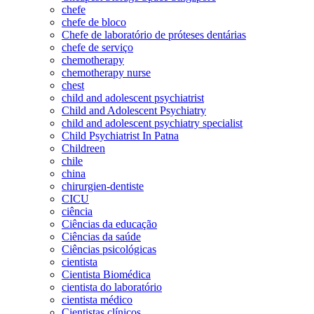
chefe
chefe de bloco
Chefe de laboratório de próteses dentárias
chefe de serviço
chemotherapy
chemotherapy nurse
chest
child and adolescent psychiatrist
Child and Adolescent Psychiatry
child and adolescent psychiatry specialist
Child Psychiatrist In Patna
Childreen
chile
china
chirurgien-dentiste
CICU
ciência
Ciências da educação
Ciências da saúde
Ciências psicológicas
cientista
Cientista Biomédica
cientista do laboratório
cientista médico
Cientistas clínicos