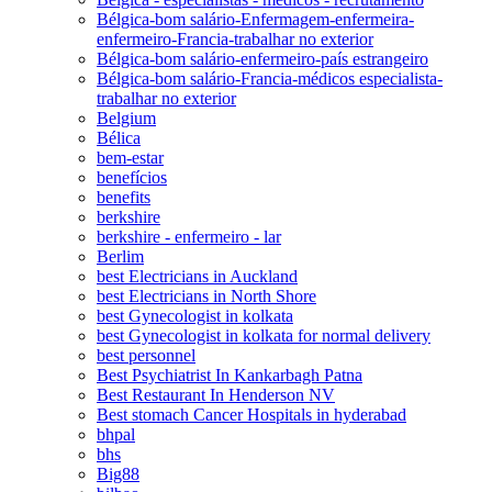
Bélgica-bom salário-Enfermagem-enfermeira-
enfermeiro-Francia-trabalhar no exterior
Bélgica-bom salário-enfermeiro-país estrangeiro
Bélgica-bom salário-Francia-médicos especialista-
trabalhar no exterior
Belgium
Bélica
bem-estar
benefícios
benefits
berkshire
berkshire - enfermeiro - lar
Berlim
best Electricians in Auckland
best Electricians in North Shore
best Gynecologist in kolkata
best Gynecologist in kolkata for normal delivery
best personnel
Best Psychiatrist In Kankarbagh Patna
Best Restaurant In Henderson NV
Best stomach Cancer Hospitals in hyderabad
bhpal
bhs
Big88