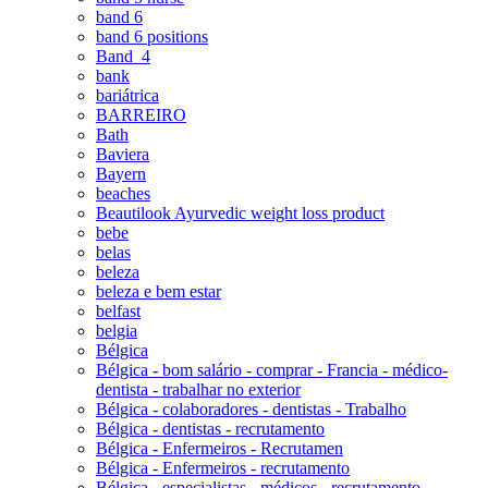
band 6
band 6 positions
Band_4
bank
bariátrica
BARREIRO
Bath
Baviera
Bayern
beaches
Beautilook Ayurvedic weight loss product
bebe
belas
beleza
beleza e bem estar
belfast
belgia
Bélgica
Bélgica - bom salário - comprar - Francia - médico-
dentista - trabalhar no exterior
Bélgica - colaboradores - dentistas - Trabalho
Bélgica - dentistas - recrutamento
Bélgica - Enfermeiros - Recrutamen
Bélgica - Enfermeiros - recrutamento
Bélgica - especialistas - médicos - recrutamento