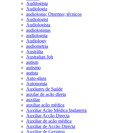
Audilogista
Audiologia
audiologia; Otorrino; técnicos
Audiologist
Audiologista
audiologistas
audiologsta
Audiology
audiometria
Austrália
Australian Job
autism
autismo
autista
Auto-glass
Autonomia
Auxiiares de Saúde
auxilar de ação direta
auxiliar
auxiliar ação médica
Auxiliar Ação Médica Inglaterra
Auxiliar Acção Directa
Auxiliar de ação médica
Auxiliar de Acção Directa
Auxiliar de Geriatria