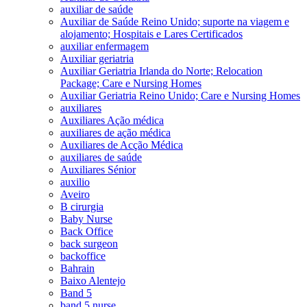
auxiliar de saúde
Auxiliar de Saúde Reino Unido; suporte na viagem e
alojamento; Hospitais e Lares Certificados
auxiliar enfermagem
Auxiliar geriatria
Auxiliar Geriatria Irlanda do Norte; Relocation
Package; Care e Nursing Homes
Auxiliar Geriatria Reino Unido; Care e Nursing Homes
auxiliares
Auxiliares Ação médica
auxiliares de ação médica
Auxiliares de Acção Médica
auxiliares de saúde
Auxiliares Sénior
auxilio
Aveiro
B cirurgia
Baby Nurse
Back Office
back surgeon
backoffice
Bahrain
Baixo Alentejo
Band 5
band 5 nurse