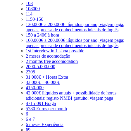
108
108000
114
1150-156
130.000€ a 200.000€ ilíquidos por ano; viagem paga;
apenas precisa de conhecimentos iniciais de Inglês
150 a 240€ à hora
160.000€ a 200.000€ ilíquidos por ano; viagem paga;
apenas precisa de conhecimentos iniciais de Inglês
1st Interview in Lisboa possible
2 meses de acomodação
2 months free accomodation
2000-5.000.000
2305
31.000€ + Horas Extra
33.000€ - 46.000€
4150-000
42.000€ ilíquidos anuais + possibilidade de horas
adicionais; registo NMBI gratuito; viagem paga
4715-091 Braga
5780 Euros per month
6
6 e 7
6 meses Experiência
69