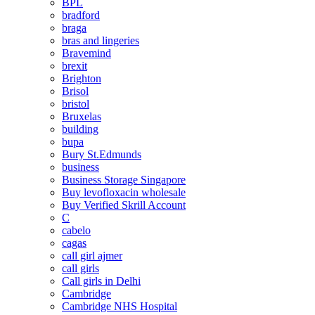
BPL
bradford
braga
bras and lingeries
Bravemind
brexit
Brighton
Brisol
bristol
Bruxelas
building
bupa
Bury St.Edmunds
business
Business Storage Singapore
Buy levofloxacin wholesale
Buy Verified Skrill Account
C
cabelo
cagas
call girl ajmer
call girls
Call girls in Delhi
Cambridge
Cambridge NHS Hospital