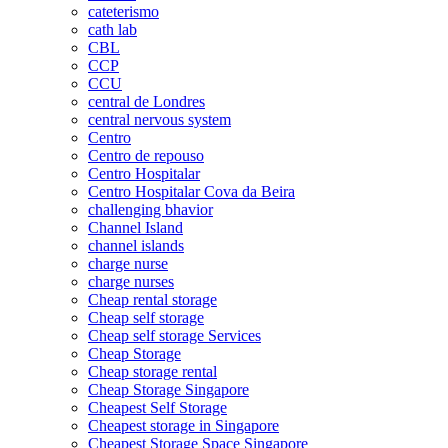
cateterismo
cath lab
CBL
CCP
CCU
central de Londres
central nervous system
Centro
Centro de repouso
Centro Hospitalar
Centro Hospitalar Cova da Beira
challenging bhavior
Channel Island
channel islands
charge nurse
charge nurses
Cheap rental storage
Cheap self storage
Cheap self storage Services
Cheap Storage
Cheap storage rental
Cheap Storage Singapore
Cheapest Self Storage
Cheapest storage in Singapore
Cheapest Storage Space Singapore