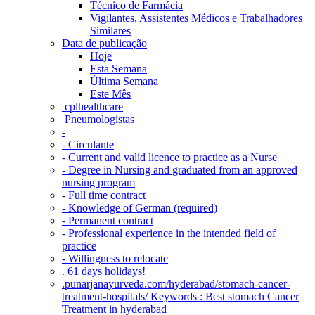
Técnico de Farmácia
Vigilantes, Assistentes Médicos e Trabalhadores
Similares
Data de publicação
Hoje
Esta Semana
Última Semana
Este Mês
‎ cplhealthcare‬
Pneumologistas
-
- Circulante
- Current and valid licence to practice as a Nurse
- Degree in Nursing and graduated from an approved
nursing program
- Full time contract
- Knowledge of German (required)
- Permanent contract
- Professional experience in the intended field of
practice
- Willingness to relocate
. 61 days holidays!
.punarjanayurveda.com/hyderabad/stomach-cancer-
treatment-hospitals/ Keywords : Best stomach Cancer
Treatment in hyderabad