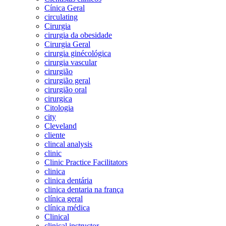
Cínica Geral
circulating
Cirurgia
cirurgia da obesidade
Cirurgia Geral
cirurgia ginécológica
cirurgia vascular
cirurgião
cirurgião geral
cirurgião oral
cirurgica
Citologia
city
Cleveland
cliente
clincal analysis
clinic
Clinic Practice Facilitators
clinica
clinica dentária
clinica dentaria na frança
clínica geral
clínica médica
Clinical
clinical instructor