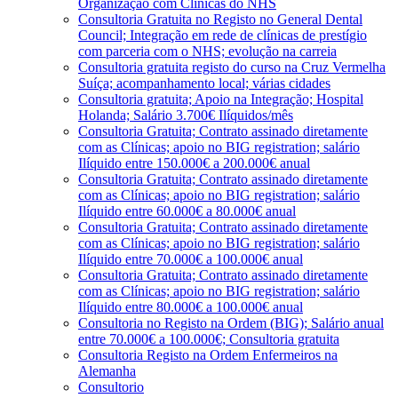
Organização com Clínicas do NHS
Consultoria Gratuita no Registo no General Dental
Council; Integração em rede de clínicas de prestígio
com parceria com o NHS; evolução na carreia
Consultoria gratuita registo do curso na Cruz Vermelha
Suíça; acompanhamento local; várias cidades
Consultoria gratuita; Apoio na Integração; Hospital
Holanda; Salário 3.700€ Ilíquidos/mês
Consultoria Gratuita; Contrato assinado diretamente
com as Clínicas; apoio no BIG registration; salário
Ilíquido entre 150.000€ a 200.000€ anual
Consultoria Gratuita; Contrato assinado diretamente
com as Clínicas; apoio no BIG registration; salário
Ilíquido entre 60.000€ a 80.000€ anual
Consultoria Gratuita; Contrato assinado diretamente
com as Clínicas; apoio no BIG registration; salário
Ilíquido entre 70.000€ a 100.000€ anual
Consultoria Gratuita; Contrato assinado diretamente
com as Clínicas; apoio no BIG registration; salário
Ilíquido entre 80.000€ a 100.000€ anual
Consultoria no Registo na Ordem (BIG); Salário anual
entre 70.000€ a 100.000€; Consultoria gratuita
Consultoria Registo na Ordem Enfermeiros na
Alemanha
Consultorio