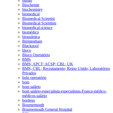
bilbao
Biochemie
biochemistry
biomedical
Biomedical Scientist
Biomedical Scientists
biomedical-science
biomédico
bioquímica
Birmingham
Blackpool
bloco
Bloco Operatório
BMS
BMS; APCT; ACSP; CBL; UK
BMS; CBL; Recrutamento; Reino Unido; Laboratórios
Privados
bolo operatório
bom
bom salário
bom salário-especialista-especialistas-França-médico-
médicos-salário
bordeus
Bournemouth
Bournemouth General Hospital