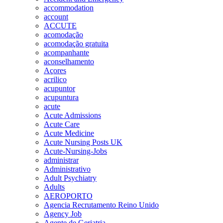
accommodation
account
ACCUTE
acomodação
acomodação gratuita
acompanhante
aconselhamento
Açores
acrilico
acupuntor
acupuntura
acute
Acute Admissions
Acute Care
Acute Medicine
Acute Nursing Posts UK
Acute-Nursing-Jobs
administrar
Administrativo
Adult Psychiatry
Adults
AEROPORTO
Agencia Recrutamento Reino Unido
Agency Job
Agente de Geriatria