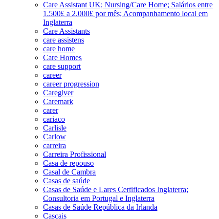
Care Assistant UK; Nursing/Care Home; Salários entre
1.500£ a 2.000£ por mês; Acompanhamento local em
Inglaterra
Care Assistants
care assistens
care home
Care Homes
care support
career
career progression
Caregiver
Caremark
carer
cariaco
Carlisle
Carlow
carreira
Carreira Profissional
Casa de repouso
Casal de Cambra
Casas de saúde
Casas de Saúde e Lares Certificados Inglaterra;
Consultoria em Portugal e Inglaterra
Casas de Saúde República da Irlanda
Cascais