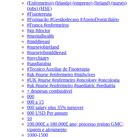
(Enfermeiros) (Irlanda) (emprego) (Ireland) (nurses)
(jobs) (HSE)
#Fisiotereuta
#Formação #Gestãodecaso #ApoioDomiciliário
#França #enfermeiros
#gp #doctor
#mentalhealth
#middleeast
#nursejobireland
#nursejobmiddleeast
#psychiatry
#saudiarabia
#Tecnico Auxiliar de Fisoterapia
#uk #nurse #enfermeiro #midwives
#UK #nurse #enfermeiro #oncology #oncologia
#uk #nurse #enfermeiro #paediatric #pediatria
+ despesas combustivel
000
000 a 15
000 salary plus 35% turnover
000 USD Per annum
10
100.000£ a 180.000£ ano; processo registo GMC;
viagem e alojamento
1000-1500