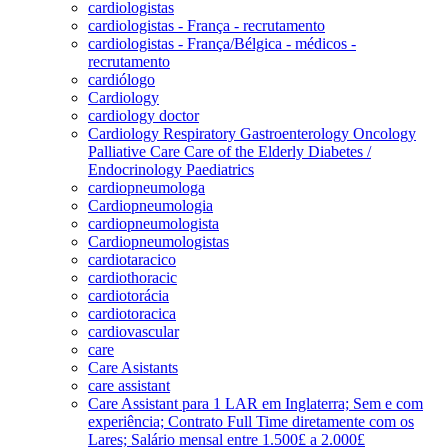
cardiologistas
cardiologistas - França - recrutamento
cardiologistas - França/Bélgica - médicos -
recrutamento
cardiólogo
Cardiology
cardiology doctor
Cardiology Respiratory Gastroenterology Oncology
Palliative Care Care of the Elderly Diabetes /
Endocrinology Paediatrics
cardiopneumologa
Cardiopneumologia
cardiopneumologista
Cardiopneumologistas
cardiotaracico
cardiothoracic
cardiotorácia
cardiotoracica
cardiovascular
care
Care Asistants
care assistant
Care Assistant para 1 LAR em Inglaterra; Sem e com
experiência; Contrato Full Time diretamente com os
Lares; Salário mensal entre 1.500£ a 2.000£