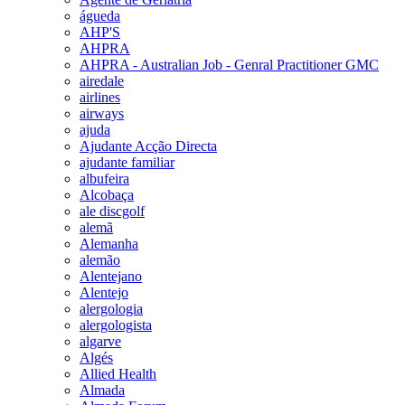
águeda
AHP'S
AHPRA
AHPRA - Australian Job - Genral Practitioner GMC
airedale
airlines
airways
ajuda
Ajudante Acção Directa
ajudante familiar
albufeira
Alcobaça
ale discgolf
alemã
Alemanha
alemão
Alentejano
Alentejo
alergologia
alergologista
algarve
Algés
Allied Health
Almada