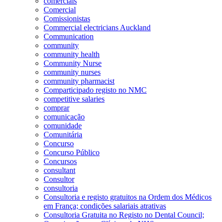
comerciais
Comercial
Comissionistas
Commercial electricians Auckland
Communication
community
community health
Community Nurse
community nurses
community pharmacist
Comparticipado registo no NMC
competitive salaries
comprar
comunicação
comunidade
Comunitária
Concurso
Concurso Público
Concursos
consultant
Consultor
consultoria
Consultoria e registo gratuitos na Ordem dos Médicos
em França; condições salariais atrativas
Consultoria Gratuita no Registo no Dental Council;