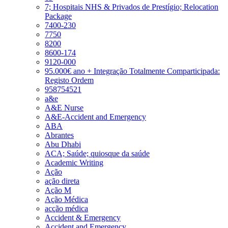
7; Hospitais NHS & Privados de Prestígio; Relocation
Package
7400-230
7750
8200
8600-174
9120-000
95.000€ ano + Integração Totalmente Comparticipada:
Registo Ordem
958754521
a&e
A&E Nurse
A&E-Accident and Emergency
ABA
Abrantes
Abu Dhabi
ACA; Saúde; quiosque da saúde
Academic Writing
Ação
ação direta
Ação M
Ação Médica
acção médica
Accident & Emergency
Accident and Emergency