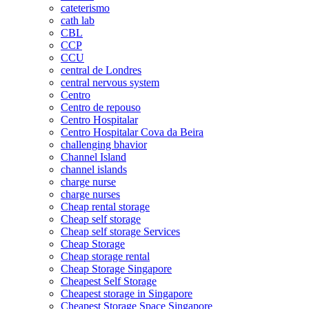
cateterismo
cath lab
CBL
CCP
CCU
central de Londres
central nervous system
Centro
Centro de repouso
Centro Hospitalar
Centro Hospitalar Cova da Beira
challenging bhavior
Channel Island
channel islands
charge nurse
charge nurses
Cheap rental storage
Cheap self storage
Cheap self storage Services
Cheap Storage
Cheap storage rental
Cheap Storage Singapore
Cheapest Self Storage
Cheapest storage in Singapore
Cheapest Storage Space Singapore