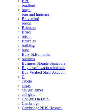
BPL
bradford
braga
bras and lingeries
Bravemind
brexit
Brighton
Brisol
bristol
Bruxelas
building
bupa
Bury St.Edmunds
business
Business Storage Singapore
Buy levofloxacin wholesale
Buy Verified Skrill Account
C
cabelo
cagas
call girl ajmer
call girls
Call girls in Delhi
Cambridge
Cambridge NHS Hospital