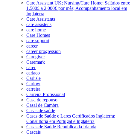
Care Assistant UK; Nursing/Care Home; Salários entre
1.500£ a 2.000£ por mês; Acompanhamento local em
Inglaterra
Care Assistants
care assistens
care home
Care Homes
care support
career
career progression
Caregiver
Caremark
carer
cariaco
Carlisle
Carlow
carreira
Carreira Profissional
Casa de repouso
Casal de Cambra
Casas de saúde
Casas de Saúde e Lares Certificados Inglaterra;
Consultoria em Portugal e Inglaterra
Casas de Saúde República da Irlanda
Cascais