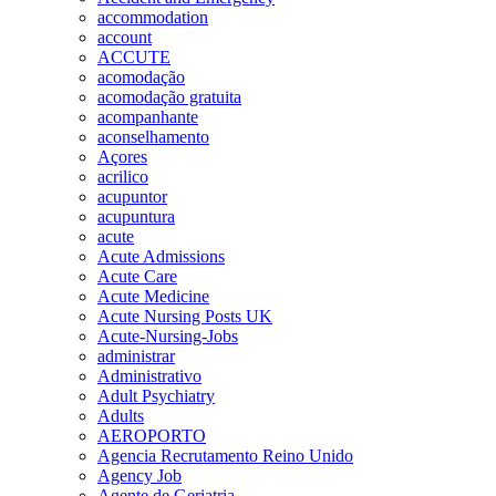
accommodation
account
ACCUTE
acomodação
acomodação gratuita
acompanhante
aconselhamento
Açores
acrilico
acupuntor
acupuntura
acute
Acute Admissions
Acute Care
Acute Medicine
Acute Nursing Posts UK
Acute-Nursing-Jobs
administrar
Administrativo
Adult Psychiatry
Adults
AEROPORTO
Agencia Recrutamento Reino Unido
Agency Job
Agente de Geriatria