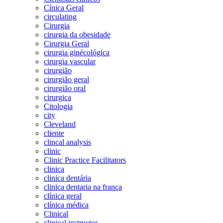
Cínica Geral
circulating
Cirurgia
cirurgia da obesidade
Cirurgia Geral
cirurgia ginécológica
cirurgia vascular
cirurgião
cirurgião geral
cirurgião oral
cirurgica
Citologia
city
Cleveland
cliente
clincal analysis
clinic
Clinic Practice Facilitators
clinica
clinica dentária
clinica dentaria na frança
clínica geral
clínica médica
Clinical
clinical instructor