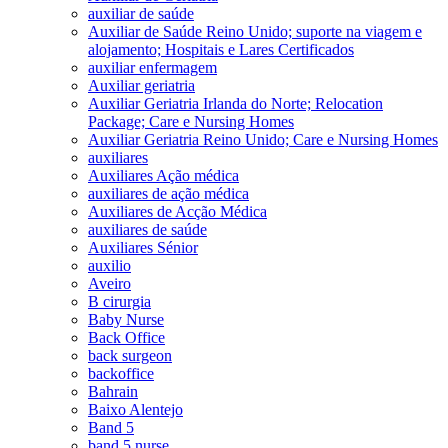
auxiliar de saúde
Auxiliar de Saúde Reino Unido; suporte na viagem e
alojamento; Hospitais e Lares Certificados
auxiliar enfermagem
Auxiliar geriatria
Auxiliar Geriatria Irlanda do Norte; Relocation
Package; Care e Nursing Homes
Auxiliar Geriatria Reino Unido; Care e Nursing Homes
auxiliares
Auxiliares Ação médica
auxiliares de ação médica
Auxiliares de Acção Médica
auxiliares de saúde
Auxiliares Sénior
auxilio
Aveiro
B cirurgia
Baby Nurse
Back Office
back surgeon
backoffice
Bahrain
Baixo Alentejo
Band 5
band 5 nurse