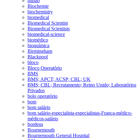
bilbao
Biochemie
biochemistry
biomedical
Biomedical Scientist
Biomedical Scientists
biomedical-science
biomédico
bioquímica
Birmingham
Blackpool
bloco
Bloco Operatório
BMS
BMS; APCT; ACSP; CBL; UK
BMS; CBL; Recrutamento; Reino Unido; Laboratórios
Privados
bolo operatório
bom
bom salário
bom salário-especialista-especialistas-França-médico-
médicos-salário
bordeus
Bournemouth
Bournemouth General Hospital