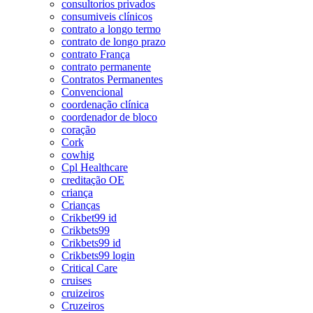
consultorios privados
consumiveis clínicos
contrato a longo termo
contrato de longo prazo
contrato França
contrato permanente
Contratos Permanentes
Convencional
coordenação clínica
coordenador de bloco
coração
Cork
cowhig
Cpl Healthcare
creditação OE
criança
Crianças
Crikbet99 id
Crikbets99
Crikbets99 id
Crikbets99 login
Critical Care
cruises
cruizeiros
Cruzeiros