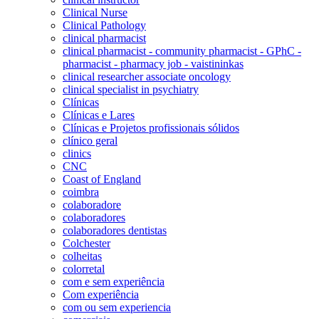
Clinical Nurse
Clinical Pathology
clinical pharmacist
clinical pharmacist - community pharmacist - GPhC -
pharmacist - pharmacy job - vaistininkas
clinical researcher associate oncology
clinical specialist in psychiatry
Clínicas
Clínicas e Lares
Clínicas e Projetos profissionais sólidos
clínico geral
clinics
CNC
Coast of England
coimbra
colaboradore
colaboradores
colaboradores dentistas
Colchester
colheitas
colorretal
com e sem experiência
Com experiência
com ou sem experiencia