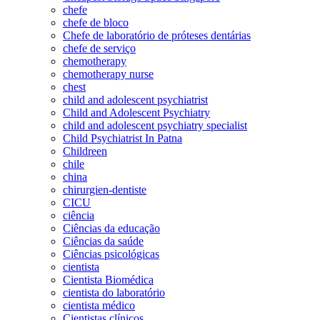
chefe
chefe de bloco
Chefe de laboratório de próteses dentárias
chefe de serviço
chemotherapy
chemotherapy nurse
chest
child and adolescent psychiatrist
Child and Adolescent Psychiatry
child and adolescent psychiatry specialist
Child Psychiatrist In Patna
Childreen
chile
china
chirurgien-dentiste
CICU
ciência
Ciências da educação
Ciências da saúde
Ciências psicológicas
cientista
Cientista Biomédica
cientista do laboratório
cientista médico
Cientistas clínicos