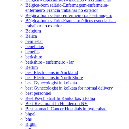
Bélgica-bom salário-Enfermagem-enfermeira-
enfermeiro-Francia-trabalhar no exterior
Bélgica-bom salário-enfermeiro-país estrangeiro
Bélgica-bom salário-Francia-médicos especialista-
trabalhar no exterior
Belgium
Bélica
bem-estar
benefícios
benefits
berkshire
berkshire - enfermeiro - lar
Berlim
best Electricians in Auckland
best Electricians in North Shore
best Gynecologist in kolkata
best Gynecologist in kolkata for normal delivery
best personnel
Best Psychiatrist In Kankarbagh Patna
Best Restaurant In Henderson NV
Best stomach Cancer Hospitals in hyderabad
bhpal
bhs
Big88