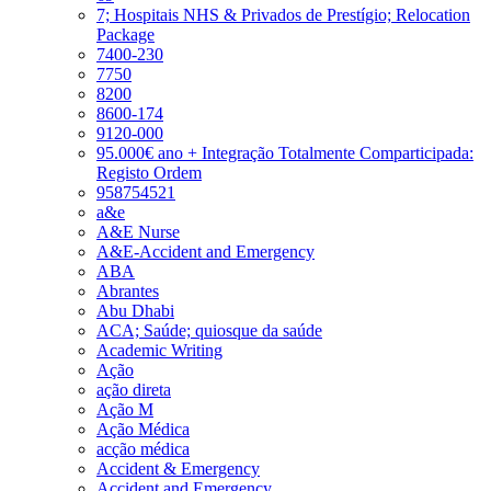
7; Hospitais NHS & Privados de Prestígio; Relocation
Package
7400-230
7750
8200
8600-174
9120-000
95.000€ ano + Integração Totalmente Comparticipada:
Registo Ordem
958754521
a&e
A&E Nurse
A&E-Accident and Emergency
ABA
Abrantes
Abu Dhabi
ACA; Saúde; quiosque da saúde
Academic Writing
Ação
ação direta
Ação M
Ação Médica
acção médica
Accident & Emergency
Accident and Emergency