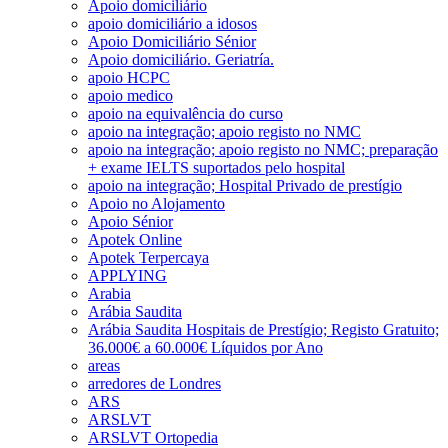
Apoio domiciliário
apoio domiciliário a idosos
Apoio Domiciliário Sénior
Apoio domiciliário. Geriatría.
apoio HCPC
apoio medico
apoio na equivalência do curso
apoio na integração; apoio registo no NMC
apoio na integração; apoio registo no NMC; preparação
+ exame IELTS suportados pelo hospital
apoio na integração; Hospital Privado de prestígio
Apoio no Alojamento
Apoio Sénior
Apotek Online
Apotek Terpercaya
APPLYING
Arabia
Arábia Saudita
Arábia Saudita Hospitais de Prestígio; Registo Gratuito;
36.000€ a 60.000€ Líquidos por Ano
areas
arredores de Londres
ARS
ARSLVT
ARSLVT Ortopedia