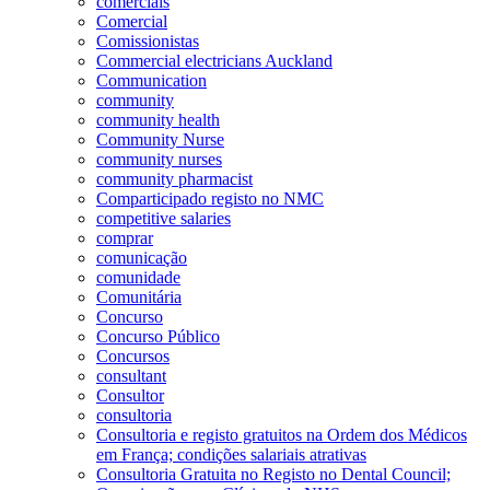
comerciais
Comercial
Comissionistas
Commercial electricians Auckland
Communication
community
community health
Community Nurse
community nurses
community pharmacist
Comparticipado registo no NMC
competitive salaries
comprar
comunicação
comunidade
Comunitária
Concurso
Concurso Público
Concursos
consultant
Consultor
consultoria
Consultoria e registo gratuitos na Ordem dos Médicos
em França; condições salariais atrativas
Consultoria Gratuita no Registo no Dental Council;