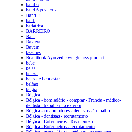
band 6
band 6 positions
Band_4
bank
bariátrica
BARREIRO
Bath
Baviera
Bayern
beaches
Beautilook Ayurvedic weight loss product
bebe
belas
beleza
beleza e bem estar
belfast
belgia
Bélgica
Bélgica - bom salário - comprar - Francia - médico-
dentista - trabalhar no exterior
Bélgica - colaboradores - dentistas - Trabalho
Bélgica - dentistas - recrutamento
Bélgica - Enfermeiros - Recrutamen
Bélgica - Enfermeiros - recrutamento
Bélgica - especialistas - médicos - recrutamento