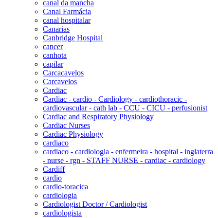
canal da mancha
Canal Farmácia
canal hospitalar
Canarias
Canbridge Hospital
cancer
canhota
capilar
Carcacavelos
Carcavelos
Cardiac
Cardiac - cardio - Cardiology - cardiothoracic -
cardiovascular - cath lab - CCU - CICU - perfusionist
Cardiac and Respiratory Physiology
Cardiac Nurses
Cardiac Physiology
cardiaco
cardiaco - cardiologia - enfermeira - hospital - inglaterra
- nurse - rgn - STAFF NURSE - cardiac - cardiology
Cardiff
cardio
cardio-toracica
cardiologia
Cardiologist Doctor / Cardiologist
cardiologista