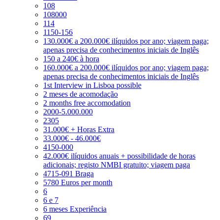
108
108000
114
1150-156
130.000€ a 200.000€ ilíquidos por ano; viagem paga;
apenas precisa de conhecimentos iniciais de Inglês
150 a 240€ à hora
160.000€ a 200.000€ ilíquidos por ano; viagem paga;
apenas precisa de conhecimentos iniciais de Inglês
1st Interview in Lisboa possible
2 meses de acomodação
2 months free accomodation
2000-5.000.000
2305
31.000€ + Horas Extra
33.000€ - 46.000€
4150-000
42.000€ ilíquidos anuais + possibilidade de horas
adicionais; registo NMBI gratuito; viagem paga
4715-091 Braga
5780 Euros per month
6
6 e 7
6 meses Experiência
69