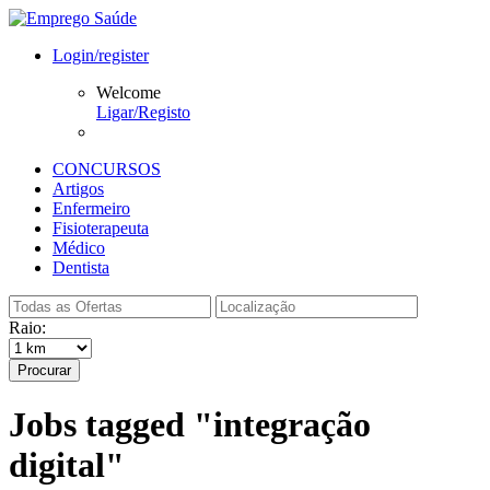
Login/register
Welcome
Ligar/Registo
CONCURSOS
Artigos
Enfermeiro
Fisioterapeuta
Médico
Dentista
Raio:
Procurar
Jobs tagged "integração
digital"