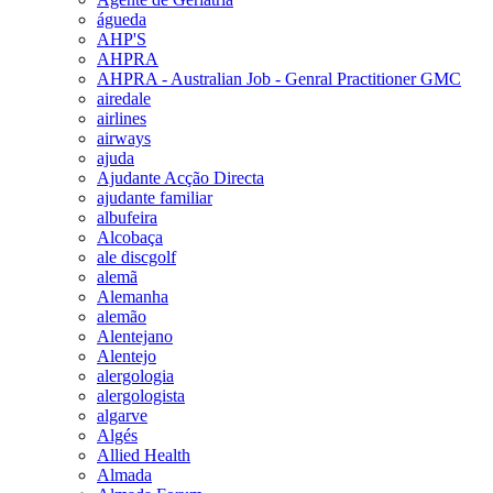
águeda
AHP'S
AHPRA
AHPRA - Australian Job - Genral Practitioner GMC
airedale
airlines
airways
ajuda
Ajudante Acção Directa
ajudante familiar
albufeira
Alcobaça
ale discgolf
alemã
Alemanha
alemão
Alentejano
Alentejo
alergologia
alergologista
algarve
Algés
Allied Health
Almada