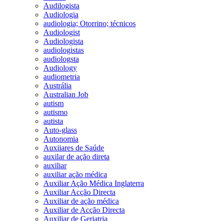
Audilogista
Audiologia
audiologia; Otorrino; técnicos
Audiologist
Audiologista
audiologistas
audiologsta
Audiology
audiometria
Austrália
Australian Job
autism
autismo
autista
Auto-glass
Autonomia
Auxiiares de Saúde
auxilar de ação direta
auxiliar
auxiliar ação médica
Auxiliar Ação Médica Inglaterra
Auxiliar Acção Directa
Auxiliar de ação médica
Auxiliar de Acção Directa
Auxiliar de Geriatria