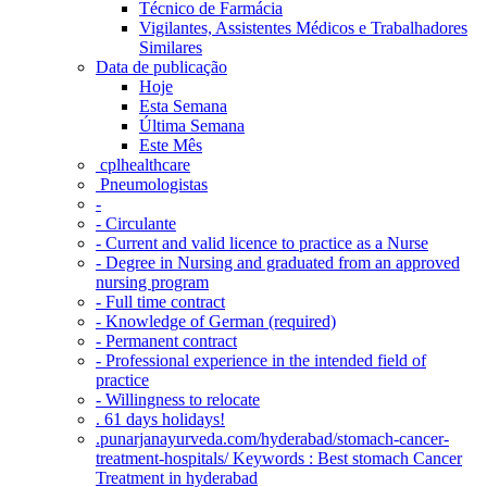
Técnico de Farmácia
Vigilantes, Assistentes Médicos e Trabalhadores
Similares
Data de publicação
Hoje
Esta Semana
Última Semana
Este Mês
‎ cplhealthcare‬
Pneumologistas
-
- Circulante
- Current and valid licence to practice as a Nurse
- Degree in Nursing and graduated from an approved
nursing program
- Full time contract
- Knowledge of German (required)
- Permanent contract
- Professional experience in the intended field of
practice
- Willingness to relocate
. 61 days holidays!
.punarjanayurveda.com/hyderabad/stomach-cancer-
treatment-hospitals/ Keywords : Best stomach Cancer
Treatment in hyderabad