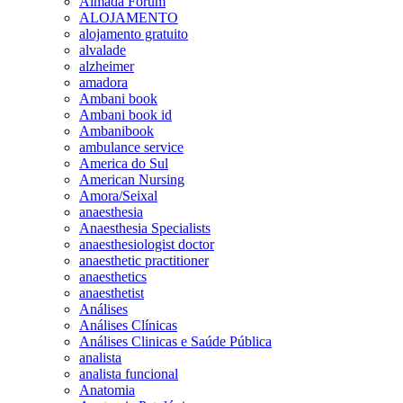
Almada Forum
ALOJAMENTO
alojamento gratuito
alvalade
alzheimer
amadora
Ambani book
Ambani book id
Ambanibook
ambulance service
America do Sul
American Nursing
Amora/Seixal
anaesthesia
Anaesthesia Specialists
anaesthesiologist doctor
anaesthetic practitioner
anaesthetics
anaesthetist
Análises
Análises Clínicas
Análises Clinicas e Saúde Pública
analista
analista funcional
Anatomia