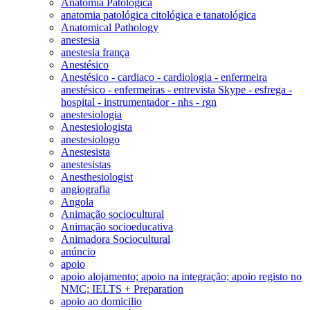
Anatomia Patológica
anatomia patológica citológica e tanatológica
Anatomical Pathology
anestesia
anestesia frança
Anestésico
Anestésico - cardiaco - cardiologia - enfermeira
anestésico - enfermeiras - entrevista Skype - esfrega -
hospital - instrumentador - nhs - rgn
anestesiologia
Anestesiologista
anestesiologo
Anestesista
anestesistas
Anesthesiologist
angiografia
Angola
Animação sociocultural
Animação socioeducativa
Animadora Sociocultural
anúncio
apoio
apoio alojamento; apoio na integração; apoio registo no
NMC; IELTS + Preparation
apoio ao domicilio