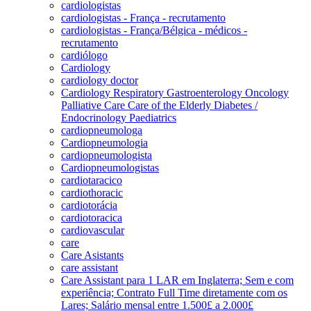
cardiologistas
cardiologistas - França - recrutamento
cardiologistas - França/Bélgica - médicos -
recrutamento
cardiólogo
Cardiology
cardiology doctor
Cardiology Respiratory Gastroenterology Oncology
Palliative Care Care of the Elderly Diabetes /
Endocrinology Paediatrics
cardiopneumologa
Cardiopneumologia
cardiopneumologista
Cardiopneumologistas
cardiotaracico
cardiothoracic
cardiotorácia
cardiotoracica
cardiovascular
care
Care Asistants
care assistant
Care Assistant para 1 LAR em Inglaterra; Sem e com
experiência; Contrato Full Time diretamente com os
Lares; Salário mensal entre 1.500£ a 2.000£