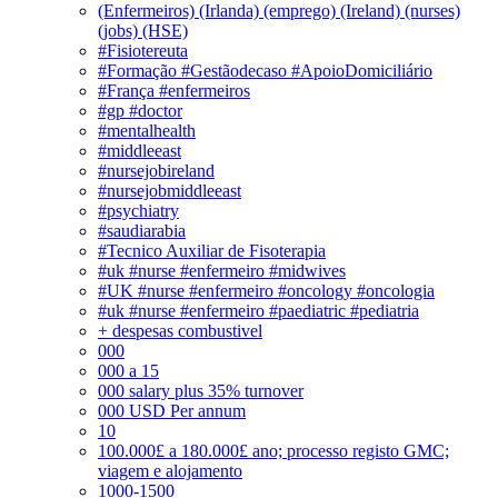
(Enfermeiros) (Irlanda) (emprego) (Ireland) (nurses)
(jobs) (HSE)
#Fisiotereuta
#Formação #Gestãodecaso #ApoioDomiciliário
#França #enfermeiros
#gp #doctor
#mentalhealth
#middleeast
#nursejobireland
#nursejobmiddleeast
#psychiatry
#saudiarabia
#Tecnico Auxiliar de Fisoterapia
#uk #nurse #enfermeiro #midwives
#UK #nurse #enfermeiro #oncology #oncologia
#uk #nurse #enfermeiro #paediatric #pediatria
+ despesas combustivel
000
000 a 15
000 salary plus 35% turnover
000 USD Per annum
10
100.000£ a 180.000£ ano; processo registo GMC;
viagem e alojamento
1000-1500