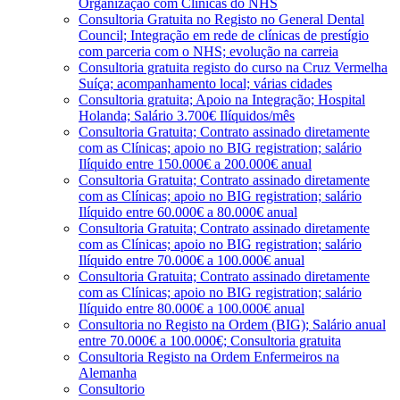
Organização com Clínicas do NHS
Consultoria Gratuita no Registo no General Dental
Council; Integração em rede de clínicas de prestígio
com parceria com o NHS; evolução na carreia
Consultoria gratuita registo do curso na Cruz Vermelha
Suíça; acompanhamento local; várias cidades
Consultoria gratuita; Apoio na Integração; Hospital
Holanda; Salário 3.700€ Ilíquidos/mês
Consultoria Gratuita; Contrato assinado diretamente
com as Clínicas; apoio no BIG registration; salário
Ilíquido entre 150.000€ a 200.000€ anual
Consultoria Gratuita; Contrato assinado diretamente
com as Clínicas; apoio no BIG registration; salário
Ilíquido entre 60.000€ a 80.000€ anual
Consultoria Gratuita; Contrato assinado diretamente
com as Clínicas; apoio no BIG registration; salário
Ilíquido entre 70.000€ a 100.000€ anual
Consultoria Gratuita; Contrato assinado diretamente
com as Clínicas; apoio no BIG registration; salário
Ilíquido entre 80.000€ a 100.000€ anual
Consultoria no Registo na Ordem (BIG); Salário anual
entre 70.000€ a 100.000€; Consultoria gratuita
Consultoria Registo na Ordem Enfermeiros na
Alemanha
Consultorio