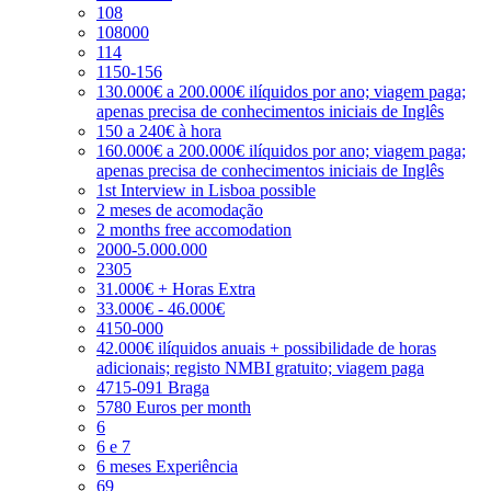
108
108000
114
1150-156
130.000€ a 200.000€ ilíquidos por ano; viagem paga;
apenas precisa de conhecimentos iniciais de Inglês
150 a 240€ à hora
160.000€ a 200.000€ ilíquidos por ano; viagem paga;
apenas precisa de conhecimentos iniciais de Inglês
1st Interview in Lisboa possible
2 meses de acomodação
2 months free accomodation
2000-5.000.000
2305
31.000€ + Horas Extra
33.000€ - 46.000€
4150-000
42.000€ ilíquidos anuais + possibilidade de horas
adicionais; registo NMBI gratuito; viagem paga
4715-091 Braga
5780 Euros per month
6
6 e 7
6 meses Experiência
69