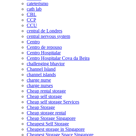
cateterismo
cath lab
CBL
CCP
CCU
central de Londres
central nervous system
Centro
Centro de repouso
Centro Hospitalar
Centro Hospitalar Cova da Beira
challenging bhavior
Channel Island
channel islands
charge nurse
charge nurses
Cheap rental storage
Cheap self storage
Cheap self storage Services
Cheap Storage
Cheap storage rental
Cheap Storage Singapore
Cheapest Self Storage
Cheapest storage in Singapore
Cheapest Storage Space Singapore