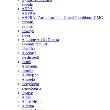
águeda
AHP'S
AHPRA
AHPRA - Australian Job - Genral Practitioner GMC
airedale
airlines
airways
ajuda
Ajudante Acção Directa
ajudante familiar
albufeira
Alcobaça
ale discgolf
alemã
Alemanha
alemão
Alentejano
Alentejo
alergologia
alergologista
algarve
Algés
Allied Health
Almada