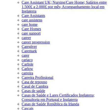
Care Assistant UK; Nursing/Care Home; Salários entre
1.500£ a 2.000£ por mês; Acompanhamento local em
Inglaterra
Care Assistants
care assistens
care home
Care Homes
care support
career
career progression
Caregiver
Caremark
carer
cariaco
Carlisle
Carlow
carreira
Carreira Profissional
Casa de repouso
Casal de Cambra
Casas de saúde
Casas de Saúde e Lares Certificados Inglaterra;
Consultoria em Portugal e Inglaterra
Casas de Saúde República da Irlanda
Cascais