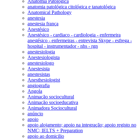
Anatomia Patológica
anatomia patológica citológica e tanatológica
Anatomical Pathology
anestesia
anestesia frança
Anestésico
Anestésico - cardiaco - cardiologia - enfermeira
anestésico - enfermeiras - entrevista Skype - esfrega -
hospital - instrumentador - nhs - rgn
anestesiologia
Anestesiologista
anestesiologo
Anestesista
anestesistas
Anesthesiologist
angiografia
Angola
Animação sociocultural
Animação socioeducativa
Animadora Sociocultural
anúncio
apoio
apoio alojamento; apoio na integração; apoio registo no
NMC; IELTS + Preparation
apoio ao domicilio