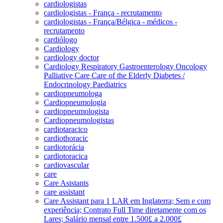
cardiologistas
cardiologistas - França - recrutamento
cardiologistas - França/Bélgica - médicos -
recrutamento
cardiólogo
Cardiology
cardiology doctor
Cardiology Respiratory Gastroenterology Oncology
Palliative Care Care of the Elderly Diabetes /
Endocrinology Paediatrics
cardiopneumologa
Cardiopneumologia
cardiopneumologista
Cardiopneumologistas
cardiotaracico
cardiothoracic
cardiotorácia
cardiotoracica
cardiovascular
care
Care Asistants
care assistant
Care Assistant para 1 LAR em Inglaterra; Sem e com
experiência; Contrato Full Time diretamente com os
Lares; Salário mensal entre 1.500£ a 2.000£