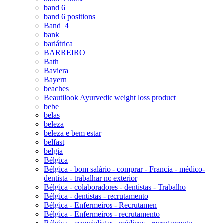
band 6
band 6 positions
Band_4
bank
bariátrica
BARREIRO
Bath
Baviera
Bayern
beaches
Beautilook Ayurvedic weight loss product
bebe
belas
beleza
beleza e bem estar
belfast
belgia
Bélgica
Bélgica - bom salário - comprar - Francia - médico-
dentista - trabalhar no exterior
Bélgica - colaboradores - dentistas - Trabalho
Bélgica - dentistas - recrutamento
Bélgica - Enfermeiros - Recrutamen
Bélgica - Enfermeiros - recrutamento
Bélgica - especialistas - médicos - recrutamento