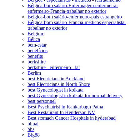
Bélgica-bom salário-Enfermagem-enfermeira-
enfermeiro-Francia-trabalhar no exterior
Bélgica-bom salário-enfermeiro-país estrangeiro
Bélgica-bom salário-Francia-médicos especialista-
trabalhar no exterior
Belgium
Bélica
bem-estar
benefícios
benefits
berkshire
berkshire - enfermeiro - lar
Berlim
best Electricians in Auckland
best Electricians in North Shore
best Gynecologist in kolkata
best Gynecologist in kolkata for normal delivery
best personnel
Best Psychiatrist In Kankarbagh Patna
Best Restaurant In Henderson NV
Best stomach Cancer Hospitals in hyderabad
bhpal
bhs
Big88