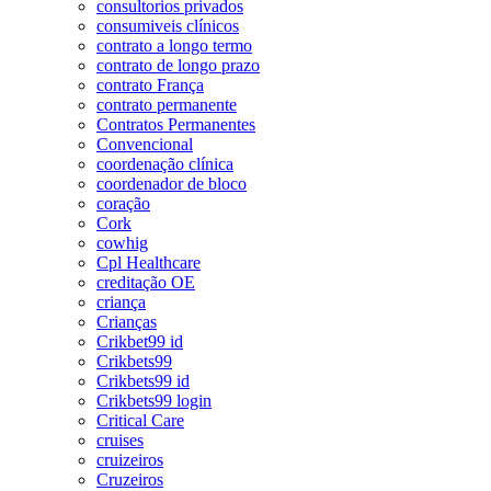
consultorios privados
consumiveis clínicos
contrato a longo termo
contrato de longo prazo
contrato França
contrato permanente
Contratos Permanentes
Convencional
coordenação clínica
coordenador de bloco
coração
Cork
cowhig
Cpl Healthcare
creditação OE
criança
Crianças
Crikbet99 id
Crikbets99
Crikbets99 id
Crikbets99 login
Critical Care
cruises
cruizeiros
Cruzeiros