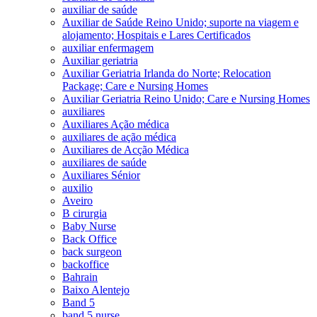
auxiliar de saúde
Auxiliar de Saúde Reino Unido; suporte na viagem e
alojamento; Hospitais e Lares Certificados
auxiliar enfermagem
Auxiliar geriatria
Auxiliar Geriatria Irlanda do Norte; Relocation
Package; Care e Nursing Homes
Auxiliar Geriatria Reino Unido; Care e Nursing Homes
auxiliares
Auxiliares Ação médica
auxiliares de ação médica
Auxiliares de Acção Médica
auxiliares de saúde
Auxiliares Sénior
auxilio
Aveiro
B cirurgia
Baby Nurse
Back Office
back surgeon
backoffice
Bahrain
Baixo Alentejo
Band 5
band 5 nurse