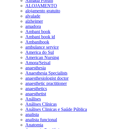
Almada Forum
ALOJAMENTO
alojamento gratuito
alvalade
alzheimer
amadora
Ambani book
Ambani book id
Ambanibook
ambulance service
America do Sul
American Nursing
Amora/Seixal
anaesthesia
Anaesthesia Specialists
anaesthesiologist doctor
anaesthetic practitioner
anaesthetics
anaesthetist
Análises
Análises Clínicas
Análises Clinicas e Saúde Pública
analista
analista funcional
Anatomia