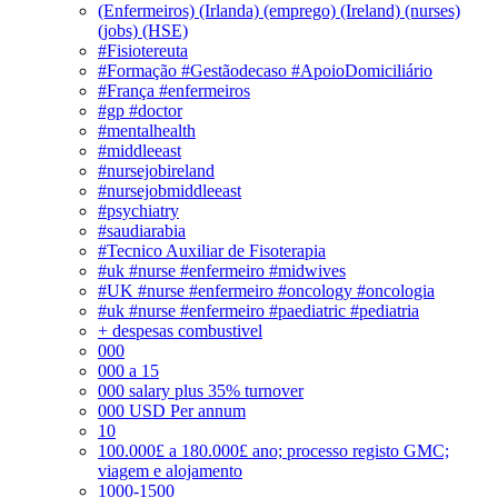
(Enfermeiros) (Irlanda) (emprego) (Ireland) (nurses)
(jobs) (HSE)
#Fisiotereuta
#Formação #Gestãodecaso #ApoioDomiciliário
#França #enfermeiros
#gp #doctor
#mentalhealth
#middleeast
#nursejobireland
#nursejobmiddleeast
#psychiatry
#saudiarabia
#Tecnico Auxiliar de Fisoterapia
#uk #nurse #enfermeiro #midwives
#UK #nurse #enfermeiro #oncology #oncologia
#uk #nurse #enfermeiro #paediatric #pediatria
+ despesas combustivel
000
000 a 15
000 salary plus 35% turnover
000 USD Per annum
10
100.000£ a 180.000£ ano; processo registo GMC;
viagem e alojamento
1000-1500