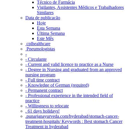
Técnico de Farmácia
Vigilantes, Assistentes Médicos e Trabalhadores
Similares
Data de publicação
Hoje
Esta Semana
Última Semana
Este Mês
‎ cplhealthcare‬
Pneumologistas
-
- Circulante
- Current and valid licence to practice as a Nurse
- Degree in Nursing and graduated from an approved
nursing program
- Full time contract
- Knowledge of German (required)
- Permanent contract
- Professional experience in the intended field of
practice
- Willingness to relocate
. 61 days holidays!
.punarjanayurveda.com/hyderabad/stomach-cancer-
treatment-hospitals/ Keywords : Best stomach Cancer
Treatment in hyderabad