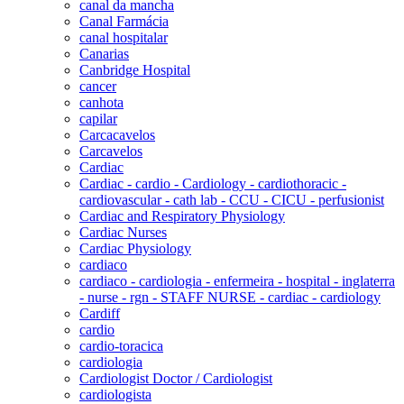
canal da mancha
Canal Farmácia
canal hospitalar
Canarias
Canbridge Hospital
cancer
canhota
capilar
Carcacavelos
Carcavelos
Cardiac
Cardiac - cardio - Cardiology - cardiothoracic -
cardiovascular - cath lab - CCU - CICU - perfusionist
Cardiac and Respiratory Physiology
Cardiac Nurses
Cardiac Physiology
cardiaco
cardiaco - cardiologia - enfermeira - hospital - inglaterra
- nurse - rgn - STAFF NURSE - cardiac - cardiology
Cardiff
cardio
cardio-toracica
cardiologia
Cardiologist Doctor / Cardiologist
cardiologista