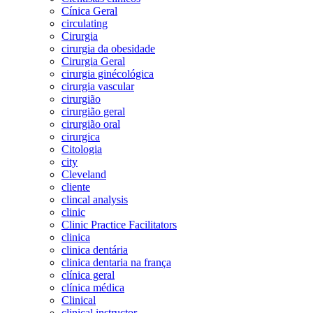
Cínica Geral
circulating
Cirurgia
cirurgia da obesidade
Cirurgia Geral
cirurgia ginécológica
cirurgia vascular
cirurgião
cirurgião geral
cirurgião oral
cirurgica
Citologia
city
Cleveland
cliente
clincal analysis
clinic
Clinic Practice Facilitators
clinica
clinica dentária
clinica dentaria na frança
clínica geral
clínica médica
Clinical
clinical instructor