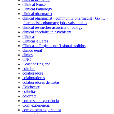
Clinical Nurse
Clinical Pathology
clinical pharmacist
clinical pharmacist - community pharmacist - GPhC -
pharmacist - pharmacy job - vaistininkas
clinical researcher associate oncology
clinical specialist in psychiatry
Clínicas
Clínicas e Lares
Clínicas e Projetos profissionais sólidos
clínico geral
clinics
CNC
Coast of England
coimbra
colaboradore
colaboradores
colaboradores dentistas
Colchester
colheitas
colorretal
com e sem experiência
Com experiência
com ou sem experiencia