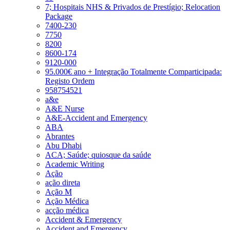
7; Hospitais NHS & Privados de Prestígio; Relocation
Package
7400-230
7750
8200
8600-174
9120-000
95.000€ ano + Integração Totalmente Comparticipada:
Registo Ordem
958754521
a&e
A&E Nurse
A&E-Accident and Emergency
ABA
Abrantes
Abu Dhabi
ACA; Saúde; quiosque da saúde
Academic Writing
Ação
ação direta
Ação M
Ação Médica
acção médica
Accident & Emergency
Accident and Emergency