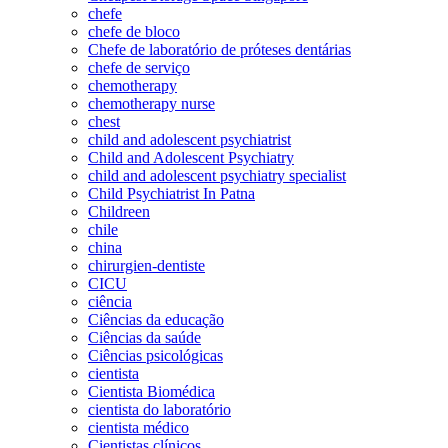
chefe
chefe de bloco
Chefe de laboratório de próteses dentárias
chefe de serviço
chemotherapy
chemotherapy nurse
chest
child and adolescent psychiatrist
Child and Adolescent Psychiatry
child and adolescent psychiatry specialist
Child Psychiatrist In Patna
Childreen
chile
china
chirurgien-dentiste
CICU
ciência
Ciências da educação
Ciências da saúde
Ciências psicológicas
cientista
Cientista Biomédica
cientista do laboratório
cientista médico
Cientistas clínicos