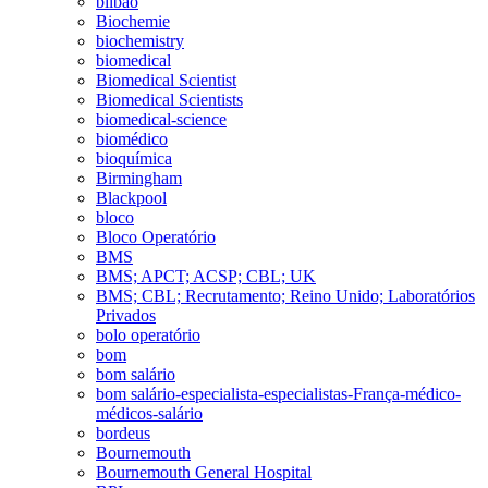
bilbao
Biochemie
biochemistry
biomedical
Biomedical Scientist
Biomedical Scientists
biomedical-science
biomédico
bioquímica
Birmingham
Blackpool
bloco
Bloco Operatório
BMS
BMS; APCT; ACSP; CBL; UK
BMS; CBL; Recrutamento; Reino Unido; Laboratórios
Privados
bolo operatório
bom
bom salário
bom salário-especialista-especialistas-França-médico-
médicos-salário
bordeus
Bournemouth
Bournemouth General Hospital