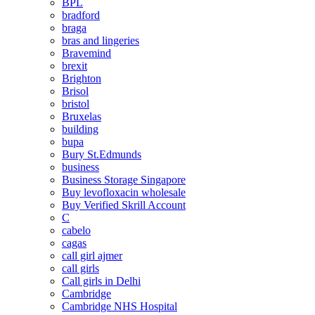
BPL
bradford
braga
bras and lingeries
Bravemind
brexit
Brighton
Brisol
bristol
Bruxelas
building
bupa
Bury St.Edmunds
business
Business Storage Singapore
Buy levofloxacin wholesale
Buy Verified Skrill Account
C
cabelo
cagas
call girl ajmer
call girls
Call girls in Delhi
Cambridge
Cambridge NHS Hospital