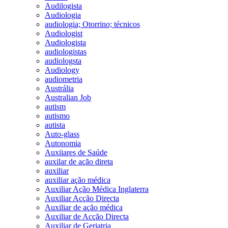
Audilogista
Audiologia
audiologia; Otorrino; técnicos
Audiologist
Audiologista
audiologistas
audiologsta
Audiology
audiometria
Austrália
Australian Job
autism
autismo
autista
Auto-glass
Autonomia
Auxiiares de Saúde
auxilar de ação direta
auxiliar
auxiliar ação médica
Auxiliar Ação Médica Inglaterra
Auxiliar Acção Directa
Auxiliar de ação médica
Auxiliar de Acção Directa
Auxiliar de Geriatria