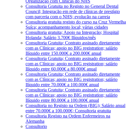
Organização com Clínicas do NHS
Consultoria Gratuita no Registo no General Dental
Council; Integração em rede de clínicas de prestígio
com parceria com o NHS; evolução na carreia
Consultoria gratuita registo do curso na Cruz Vermelha
Suíça; acompanhamento local; várias cidades
Consultoria gratuita; Apoio na Integração; Hospital
Holanda; Salário 3.700€ Ilíquidos/mês
Consultoria Gratuita; Contrato assinado diretamente
com as Clínicas; apoio no BIG registration; salário
Ilíquido entre 150.000€ a 200.000€ anual
Consultoria Gratuita; Contrato assinado diretamente
com as Clínicas; apoio no BIG registration; salário
Ilíquido entre 60.000€ a 80.000€ anual
Consultoria Gratuita; Contrato assinado diretamente
com as Clínicas; apoio no BIG registration; salário
Ilíquido entre 70.000€ a 100.000€ anual
Consultoria Gratuita; Contrato assinado diretamente
com as Clínicas; apoio no BIG registration; salário
Ilíquido entre 80.000€ a 100.000€ anual
Consultoria no Registo na Ordem (BIG); Salário anual
entre 70.000€ a 100.000€; Consultoria gratuita
Consultoria Registo na Ordem Enfermeiros na
Alemanha
Consultorio