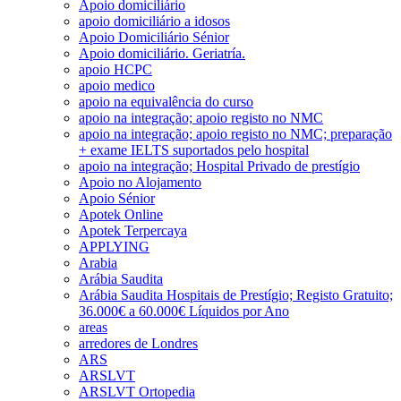
Apoio domiciliário
apoio domiciliário a idosos
Apoio Domiciliário Sénior
Apoio domiciliário. Geriatría.
apoio HCPC
apoio medico
apoio na equivalência do curso
apoio na integração; apoio registo no NMC
apoio na integração; apoio registo no NMC; preparação
+ exame IELTS suportados pelo hospital
apoio na integração; Hospital Privado de prestígio
Apoio no Alojamento
Apoio Sénior
Apotek Online
Apotek Terpercaya
APPLYING
Arabia
Arábia Saudita
Arábia Saudita Hospitais de Prestígio; Registo Gratuito;
36.000€ a 60.000€ Líquidos por Ano
areas
arredores de Londres
ARS
ARSLVT
ARSLVT Ortopedia