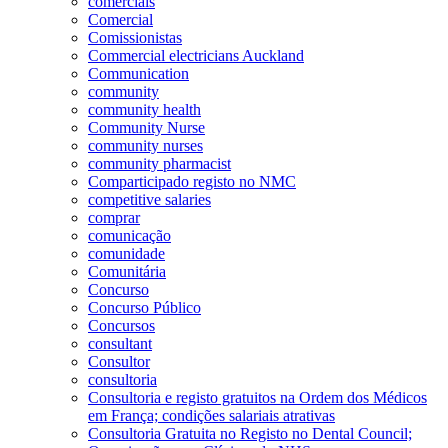
comerciais
Comercial
Comissionistas
Commercial electricians Auckland
Communication
community
community health
Community Nurse
community nurses
community pharmacist
Comparticipado registo no NMC
competitive salaries
comprar
comunicação
comunidade
Comunitária
Concurso
Concurso Público
Concursos
consultant
Consultor
consultoria
Consultoria e registo gratuitos na Ordem dos Médicos
em França; condições salariais atrativas
Consultoria Gratuita no Registo no Dental Council;