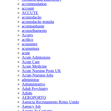
accommodation
account
ACCUTE
acomodação
acomodação gratuita
acompanhante
aconselhamento
Açores
acrilico
acupuntor
acupuntura
acute
Acute Admissions
Acute Care
Acute Medicine
Acute Nursing Posts UK
Acute-Nursing-Jobs
administrar
Administrativo
Adult Psychiatry
Adults
AEROPORTO
Agencia Recrutamento Reino Unido
Agency Job
Agente de Geriatria