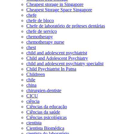
Cheapest storage in Singapore
Cheapest Storage Space Singapore
chefe
chefe de bloco
Chefe de laboratório de próteses dentárias
chefe de serviço
chemotherapy
chemotherapy nurse
chest
child and adolescent psychiatrist
Child and Adolescent Psychiatry
child and adolescent psychiatry specialist
Child Psychiatrist In Patna
Childreen
chile
china
chirurgien-dentiste
CICU
ciência
Ciências da educação
Ciências da saúde
Ciências psicológicas
cientista
Cientista Biomédica
cientista do laboratório