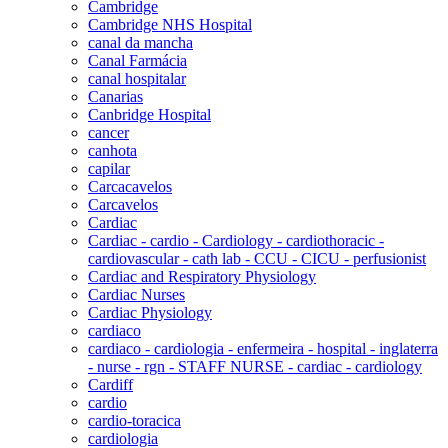
Cambridge
Cambridge NHS Hospital
canal da mancha
Canal Farmácia
canal hospitalar
Canarias
Canbridge Hospital
cancer
canhota
capilar
Carcacavelos
Carcavelos
Cardiac
Cardiac - cardio - Cardiology - cardiothoracic -
cardiovascular - cath lab - CCU - CICU - perfusionist
Cardiac and Respiratory Physiology
Cardiac Nurses
Cardiac Physiology
cardiaco
cardiaco - cardiologia - enfermeira - hospital - inglaterra
- nurse - rgn - STAFF NURSE - cardiac - cardiology
Cardiff
cardio
cardio-toracica
cardiologia