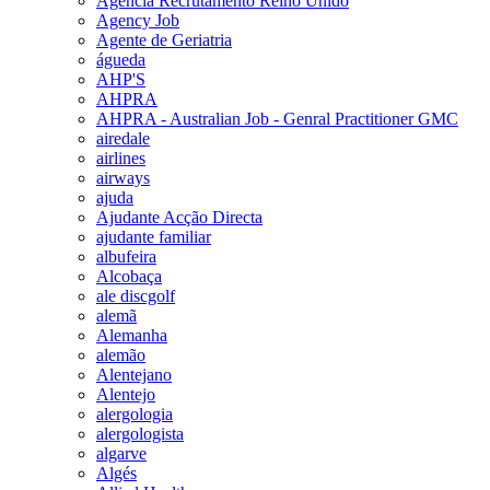
Agencia Recrutamento Reino Unido
Agency Job
Agente de Geriatria
águeda
AHP'S
AHPRA
AHPRA - Australian Job - Genral Practitioner GMC
airedale
airlines
airways
ajuda
Ajudante Acção Directa
ajudante familiar
albufeira
Alcobaça
ale discgolf
alemã
Alemanha
alemão
Alentejano
Alentejo
alergologia
alergologista
algarve
Algés