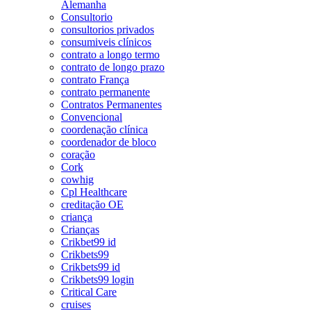
Alemanha
Consultorio
consultorios privados
consumiveis clínicos
contrato a longo termo
contrato de longo prazo
contrato França
contrato permanente
Contratos Permanentes
Convencional
coordenação clínica
coordenador de bloco
coração
Cork
cowhig
Cpl Healthcare
creditação OE
criança
Crianças
Crikbet99 id
Crikbets99
Crikbets99 id
Crikbets99 login
Critical Care
cruises