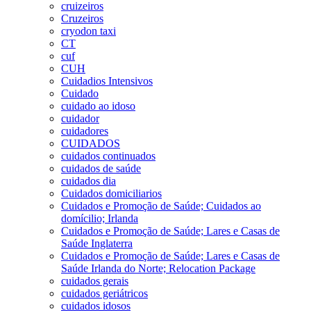
cruizeiros
Cruzeiros
cryodon taxi
CT
cuf
CUH
Cuidadios Intensivos
Cuidado
cuidado ao idoso
cuidador
cuidadores
CUIDADOS
cuidados continuados
cuidados de saúde
cuidados dia
Cuidados domiciliarios
Cuidados e Promoção de Saúde; Cuidados ao
domícilio; Irlanda
Cuidados e Promoção de Saúde; Lares e Casas de
Saúde Inglaterra
Cuidados e Promoção de Saúde; Lares e Casas de
Saúde Irlanda do Norte; Relocation Package
cuidados gerais
cuidados geriátricos
cuidados idosos