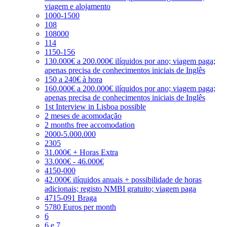
viagem e alojamento
1000-1500
108
108000
114
1150-156
130.000€ a 200.000€ ilíquidos por ano; viagem paga;
apenas precisa de conhecimentos iniciais de Inglês
150 a 240€ à hora
160.000€ a 200.000€ ilíquidos por ano; viagem paga;
apenas precisa de conhecimentos iniciais de Inglês
1st Interview in Lisboa possible
2 meses de acomodação
2 months free accomodation
2000-5.000.000
2305
31.000€ + Horas Extra
33.000€ - 46.000€
4150-000
42.000€ ilíquidos anuais + possibilidade de horas
adicionais; registo NMBI gratuito; viagem paga
4715-091 Braga
5780 Euros per month
6
6 e 7