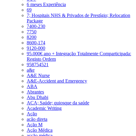
6 meses Experiência
69
7; Hospitais NHS & Privados de Prestígio; Relocation
Package
7400-230
7750
8200
8600-174
9120-000
95.000€ ano + Integração Totalmente Comparticipada:
Registo Ordem
958754521
a&e
A&E Nurse
A&E-Accident and Emergency
ABA
Abrantes
Abu Dhabi
ACA; Saúde; quiosque da saúde
Academic Writing
Ação
ação direta
Ação M
Ação Médica
acção médica