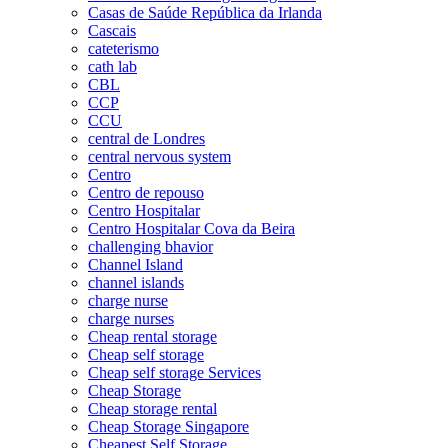
Casas de Saúde República da Irlanda
Cascais
cateterismo
cath lab
CBL
CCP
CCU
central de Londres
central nervous system
Centro
Centro de repouso
Centro Hospitalar
Centro Hospitalar Cova da Beira
challenging bhavior
Channel Island
channel islands
charge nurse
charge nurses
Cheap rental storage
Cheap self storage
Cheap self storage Services
Cheap Storage
Cheap storage rental
Cheap Storage Singapore
Cheapest Self Storage