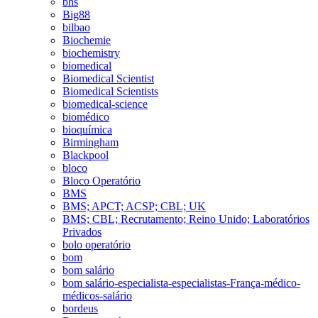
bhs
Big88
bilbao
Biochemie
biochemistry
biomedical
Biomedical Scientist
Biomedical Scientists
biomedical-science
biomédico
bioquímica
Birmingham
Blackpool
bloco
Bloco Operatório
BMS
BMS; APCT; ACSP; CBL; UK
BMS; CBL; Recrutamento; Reino Unido; Laboratórios
Privados
bolo operatório
bom
bom salário
bom salário-especialista-especialistas-França-médico-
médicos-salário
bordeus