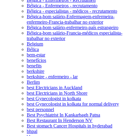
Bélgica - Enfermeiros - Recrutamen
Bélgica - Enfermeiros - recrutamento
Bélgica - especialistas - médicos - recrutamento
Bélgica-bom salário-Enfermagem-enfermeira-
enfermeiro-Francia-trabalhar no exterior
Bélgica-bom salário-enfermeiro-país estrangeiro
Bélgica-bom salário-Francia-médicos especialista-
trabalhar no exterior
Belgium
Bélica
bem-estar
benefícios
benefits
berkshire
berkshire - enfermeiro - lar
Berlim
best Electricians in Auckland
best Electricians in North Shore
best Gynecologist in kolkata
best Gynecologist in kolkata for normal delivery
best personnel
Best Psychiatrist In Kankarbagh Patna
Best Restaurant In Henderson NV
Best stomach Cancer Hospitals in hyderabad
bhpal