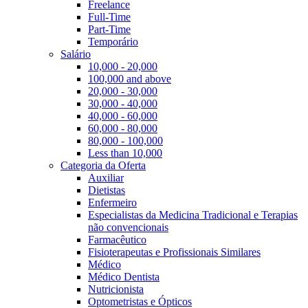
Freelance
Full-Time
Part-Time
Temporário
Salário
10,000 - 20,000
100,000 and above
20,000 - 30,000
30,000 - 40,000
40,000 - 60,000
60,000 - 80,000
80,000 - 100,000
Less than 10,000
Categoria da Oferta
Auxiliar
Dietistas
Enfermeiro
Especialistas da Medicina Tradicional e Terapias
não convencionais
Farmacêutico
Fisioterapeutas e Profissionais Similares
Médico
Médico Dentista
Nutricionista
Optometristas e Ópticos