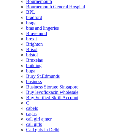
Bournemouth
Bournemouth General Hospital
BPL
bradford
braga
bras and lingeries
Bravemind
brexit
Brighton
Brisol
bristol
Bruxelas
building
bupa
Bury St.Edmunds
business
Business Storage Singapore
Buy levofloxacin wholesale
Buy Verified Skrill Account
C
cabelo
cagas
call girl ajmer
call girls
Call girls in Delhi