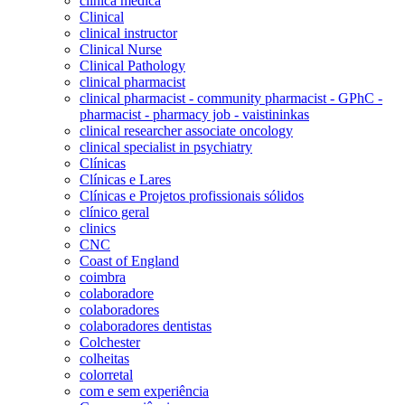
clínica médica
Clinical
clinical instructor
Clinical Nurse
Clinical Pathology
clinical pharmacist
clinical pharmacist - community pharmacist - GPhC -
pharmacist - pharmacy job - vaistininkas
clinical researcher associate oncology
clinical specialist in psychiatry
Clínicas
Clínicas e Lares
Clínicas e Projetos profissionais sólidos
clínico geral
clinics
CNC
Coast of England
coimbra
colaboradore
colaboradores
colaboradores dentistas
Colchester
colheitas
colorretal
com e sem experiência