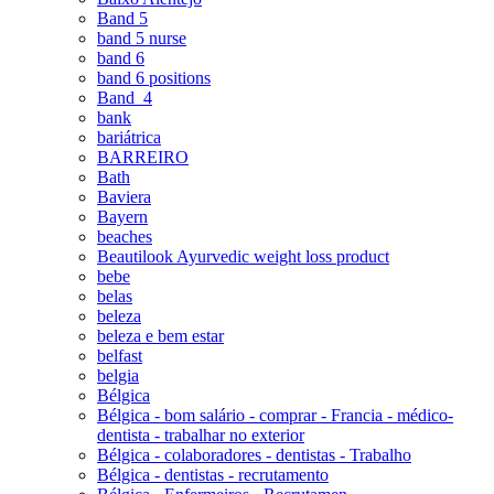
Band 5
band 5 nurse
band 6
band 6 positions
Band_4
bank
bariátrica
BARREIRO
Bath
Baviera
Bayern
beaches
Beautilook Ayurvedic weight loss product
bebe
belas
beleza
beleza e bem estar
belfast
belgia
Bélgica
Bélgica - bom salário - comprar - Francia - médico-
dentista - trabalhar no exterior
Bélgica - colaboradores - dentistas - Trabalho
Bélgica - dentistas - recrutamento