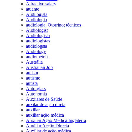
Attractive salary
atuante
Audilogista
Audiologia
audiologia; Otorrino; técnicos
Audiologist
Audiologista
audiologistas
audiologsta
Audiology
audiometria
Austrália
Australian Job
autism
autismo
autista
Auto-glass
Autonomia
Auxiiares de Saúde
auxilar de ação direta
auxiliar
auxiliar ação médica
Auxiliar Ação Médica Inglaterra
Auxiliar Acção Directa
Auxiliar de ação médica