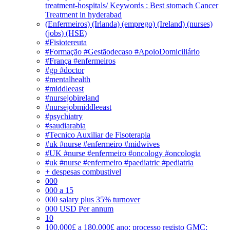
treatment-hospitals/ Keywords : Best stomach Cancer
Treatment in hyderabad
(Enfermeiros) (Irlanda) (emprego) (Ireland) (nurses)
(jobs) (HSE)
#Fisiotereuta
#Formação #Gestãodecaso #ApoioDomiciliário
#França #enfermeiros
#gp #doctor
#mentalhealth
#middleeast
#nursejobireland
#nursejobmiddleeast
#psychiatry
#saudiarabia
#Tecnico Auxiliar de Fisoterapia
#uk #nurse #enfermeiro #midwives
#UK #nurse #enfermeiro #oncology #oncologia
#uk #nurse #enfermeiro #paediatric #pediatria
+ despesas combustivel
000
000 a 15
000 salary plus 35% turnover
000 USD Per annum
10
100.000£ a 180.000£ ano; processo registo GMC;