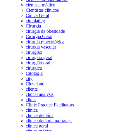
cientista médico
Cientistas clínicos
Cínica Geral
circulating
Cirurgia
cirurgia da obesidade
Cirurgia Geral
cirurgia ginécológica
cirurgia vascular
cirurgião
cirurgião geral
cirurgião oral
cirurgica
Citologia
city
Cleveland
cliente
clincal analysis
clinic
Clinic Practice Facilitators
clinica
clinica dentária
clinica dentaria na frança
clínica geral