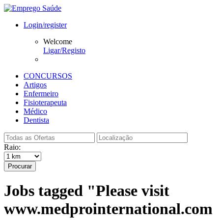
Login/register
Welcome
Ligar/Registo
CONCURSOS
Artigos
Enfermeiro
Fisioterapeuta
Médico
Dentista
Raio:
Procurar
Jobs tagged "Please visit
www.medprointernational.com