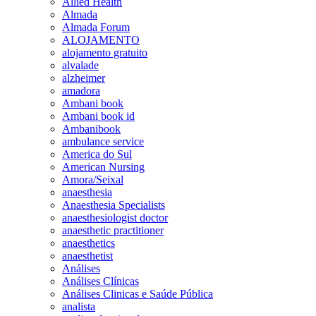
Allied Health
Almada
Almada Forum
ALOJAMENTO
alojamento gratuito
alvalade
alzheimer
amadora
Ambani book
Ambani book id
Ambanibook
ambulance service
America do Sul
American Nursing
Amora/Seixal
anaesthesia
Anaesthesia Specialists
anaesthesiologist doctor
anaesthetic practitioner
anaesthetics
anaesthetist
Análises
Análises Clínicas
Análises Clinicas e Saúde Pública
analista