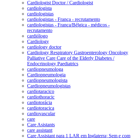
Cardiologist Doctor / Cardiologist
cardiologista
cardiologistas
cardiologistas - França - recrutamento
cardiologistas - França/Bélgica - médicos -
recrutamento
cardiólogo
Cardiology
cardiology doctor
Cardiology Respiratory Gastroenterology Oncology
Palliative Care Care of the Elderly Diabetes /
Endocrinology Paediatrics
cardiopneumologa
Cardiopneumologia
cardiopneumologista
Cardiopneumologistas
cardiotaracico
cardiothoracic
cardiotorácia
cardiotoracica
cardiovascular
care
Care Asistants
care assistant
Care Assistant para 1 LAR em Inglaterra; Sem e com