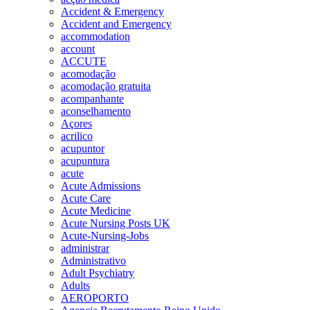
Accident & Emergency
Accident and Emergency
accommodation
account
ACCUTE
acomodação
acomodação gratuita
acompanhante
aconselhamento
Açores
acrilico
acupuntor
acupuntura
acute
Acute Admissions
Acute Care
Acute Medicine
Acute Nursing Posts UK
Acute-Nursing-Jobs
administrar
Administrativo
Adult Psychiatry
Adults
AEROPORTO