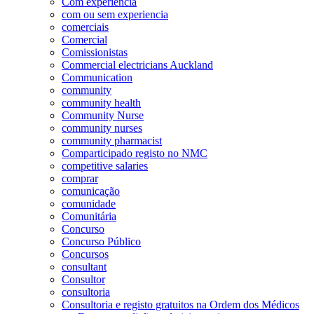
Com experiência
com ou sem experiencia
comerciais
Comercial
Comissionistas
Commercial electricians Auckland
Communication
community
community health
Community Nurse
community nurses
community pharmacist
Comparticipado registo no NMC
competitive salaries
comprar
comunicação
comunidade
Comunitária
Concurso
Concurso Público
Concursos
consultant
Consultor
consultoria
Consultoria e registo gratuitos na Ordem dos Médicos