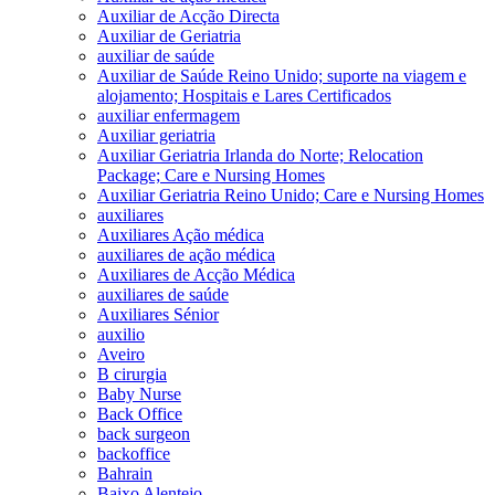
Auxiliar de Acção Directa
Auxiliar de Geriatria
auxiliar de saúde
Auxiliar de Saúde Reino Unido; suporte na viagem e
alojamento; Hospitais e Lares Certificados
auxiliar enfermagem
Auxiliar geriatria
Auxiliar Geriatria Irlanda do Norte; Relocation
Package; Care e Nursing Homes
Auxiliar Geriatria Reino Unido; Care e Nursing Homes
auxiliares
Auxiliares Ação médica
auxiliares de ação médica
Auxiliares de Acção Médica
auxiliares de saúde
Auxiliares Sénior
auxilio
Aveiro
B cirurgia
Baby Nurse
Back Office
back surgeon
backoffice
Bahrain
Baixo Alentejo