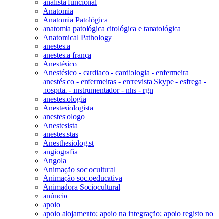
analista funcional
Anatomia
Anatomia Patológica
anatomia patológica citológica e tanatológica
Anatomical Pathology
anestesia
anestesia frança
Anestésico
Anestésico - cardiaco - cardiologia - enfermeira
anestésico - enfermeiras - entrevista Skype - esfrega -
hospital - instrumentador - nhs - rgn
anestesiologia
Anestesiologista
anestesiologo
Anestesista
anestesistas
Anesthesiologist
angiografia
Angola
Animação sociocultural
Animação socioeducativa
Animadora Sociocultural
anúncio
apoio
apoio alojamento; apoio na integração; apoio registo no