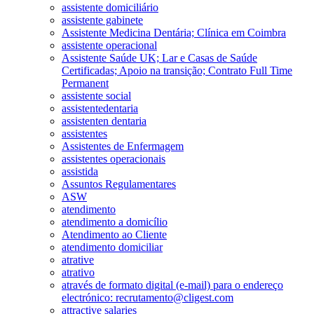
assistente domiciliário
assistente gabinete
Assistente Medicina Dentária; Clínica em Coimbra
assistente operacional
Assistente Saúde UK; Lar e Casas de Saúde
Certificadas; Apoio na transição; Contrato Full Time
Permanent
assistente social
assistentedentaria
assistenten dentaria
assistentes
Assistentes de Enfermagem
assistentes operacionais
assistida
Assuntos Regulamentares
ASW
atendimento
atendimento a domicílio
Atendimento ao Cliente
atendimento domiciliar
atrative
atrativo
através de formato digital (e-mail) para o endereço
electrónico: recrutamento@cligest.com
attractive salaries