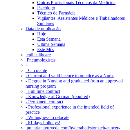
Outros Profissionais Técnicos da Medicina
Psicólogo
Técnico de Farmácia
Vigilantes, Assistentes Médicos e Trabalhadores
Similares
Data de publicação
Hoje
Esta Semana
Última Semana
Este Mês
‎ cplhealthcare‬
Pneumologistas
-
- Circulante
- Current and valid licence to practice as a Nurse
- Degree in Nursing and graduated from an approved
nursing program
- Full time contract
- Knowledge of German (required)
- Permanent contract
- Professional experience in the intended field of
practice
- Willingness to relocate
. 61 days holidays!
.punarjanayurveda.com/hyderabad/stomach-cancer-