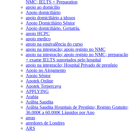
NMC; IELTS + Preparation
apoio ao domicilio
Apoio domiciliário
apoio domiciliário a idosos
Apoio Domiciliário Sénior
Apoio domiciliário. Geriatría.
apoio HCPC
apoio medico
apoio na equivalência do curso
apoio na integração; apoio registo no NMC
apoio na integração; apoio registo no NMC; preparação
+ exame IELTS suportados pelo hospital
apoio na integração; Hospital Privado de prestígio
Apoio no Alojamento
Apoio Sénior
Apotek Online
Apotek Terpercaya
APPLYING
Arabia
Arábia Saudita
Arábia Saudita Hospitais de Prestígio; Registo Gratuito;
36.000€ a 60.000€ Líquidos por Ano
areas
arredores de Londres
ARS