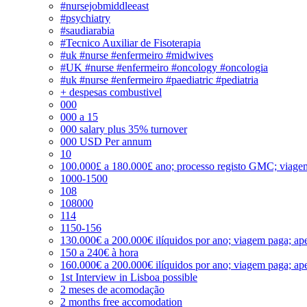
#nursejobmiddleeast
#psychiatry
#saudiarabia
#Tecnico Auxiliar de Fisoterapia
#uk #nurse #enfermeiro #midwives
#UK #nurse #enfermeiro #oncology #oncologia
#uk #nurse #enfermeiro #paediatric #pediatria
+ despesas combustivel
000
000 a 15
000 salary plus 35% turnover
000 USD Per annum
10
100.000£ a 180.000£ ano; processo registo GMC; viage
1000-1500
108
108000
114
1150-156
130.000€ a 200.000€ ilíquidos por ano; viagem paga; ape
150 a 240€ à hora
160.000€ a 200.000€ ilíquidos por ano; viagem paga; ape
1st Interview in Lisboa possible
2 meses de acomodação
2 months free accomodation