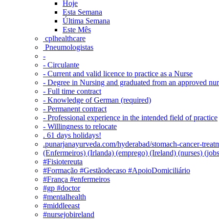
Hoje
Esta Semana
Última Semana
Este Mês
‎ cplhealthcare‬
Pneumologistas
-
- Circulante
- Current and valid licence to practice as a Nurse
- Degree in Nursing and graduated from an approved nu
- Full time contract
- Knowledge of German (required)
- Permanent contract
- Professional experience in the intended field of practice
- Willingness to relocate
. 61 days holidays!
.punarjanayurveda.com/hyderabad/stomach-cancer-treatm
(Enfermeiros) (Irlanda) (emprego) (Ireland) (nurses) (jo
#Fisiotereuta
#Formação #Gestãodecaso #ApoioDomiciliário
#França #enfermeiros
#gp #doctor
#mentalhealth
#middleeast
#nursejobireland