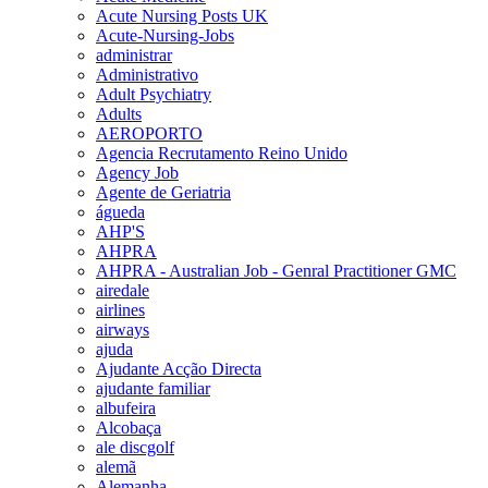
Acute Nursing Posts UK
Acute-Nursing-Jobs
administrar
Administrativo
Adult Psychiatry
Adults
AEROPORTO
Agencia Recrutamento Reino Unido
Agency Job
Agente de Geriatria
águeda
AHP'S
AHPRA
AHPRA - Australian Job - Genral Practitioner GMC
airedale
airlines
airways
ajuda
Ajudante Acção Directa
ajudante familiar
albufeira
Alcobaça
ale discgolf
alemã
Alemanha