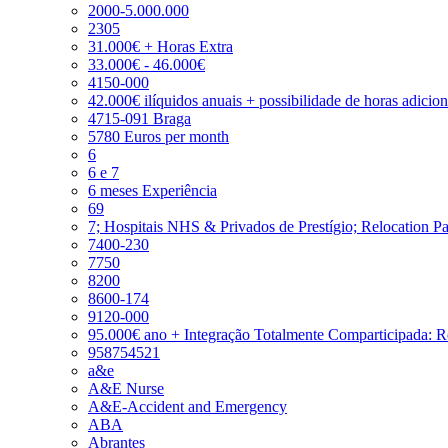
2000-5.000.000
2305
31.000€ + Horas Extra
33.000€ - 46.000€
4150-000
42.000€ ilíquidos anuais + possibilidade de horas adicio
4715-091 Braga
5780 Euros per month
6
6 e 7
6 meses Experiência
69
7; Hospitais NHS & Privados de Prestígio; Relocation P
7400-230
7750
8200
8600-174
9120-000
95.000€ ano + Integração Totalmente Comparticipada: 
958754521
a&e
A&E Nurse
A&E-Accident and Emergency
ABA
Abrantes