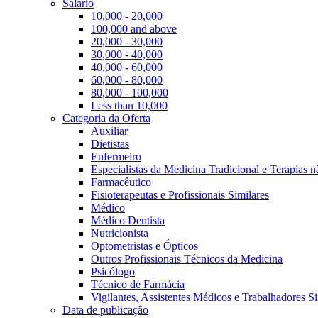
Salário
10,000 - 20,000
100,000 and above
20,000 - 30,000
30,000 - 40,000
40,000 - 60,000
60,000 - 80,000
80,000 - 100,000
Less than 10,000
Categoria da Oferta
Auxiliar
Dietistas
Enfermeiro
Especialistas da Medicina Tradicional e Terapias 
Farmacêutico
Fisioterapeutas e Profissionais Similares
Médico
Médico Dentista
Nutricionista
Optometristas e Ópticos
Outros Profissionais Técnicos da Medicina
Psicólogo
Técnico de Farmácia
Vigilantes, Assistentes Médicos e Trabalhadores Si
Data de publicação