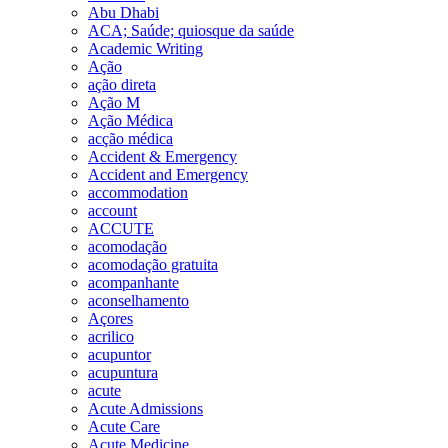
Abu Dhabi
ACA; Saúde; quiosque da saúde
Academic Writing
Ação
ação direta
Ação M
Ação Médica
acção médica
Accident & Emergency
Accident and Emergency
accommodation
account
ACCUTE
acomodação
acomodação gratuita
acompanhante
aconselhamento
Açores
acrilico
acupuntor
acupuntura
acute
Acute Admissions
Acute Care
Acute Medicine