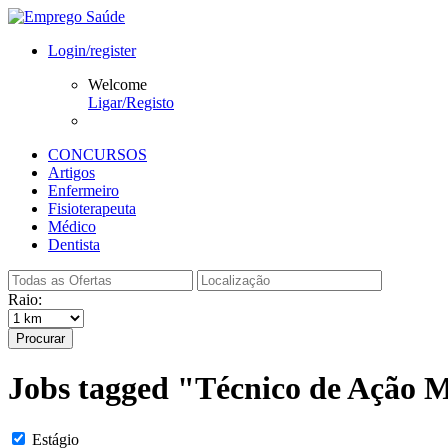
Login/register
Welcome
Ligar/Registo
CONCURSOS
Artigos
Enfermeiro
Fisioterapeuta
Médico
Dentista
Raio:
Procurar
Jobs tagged "Técnico de Ação 
Estágio