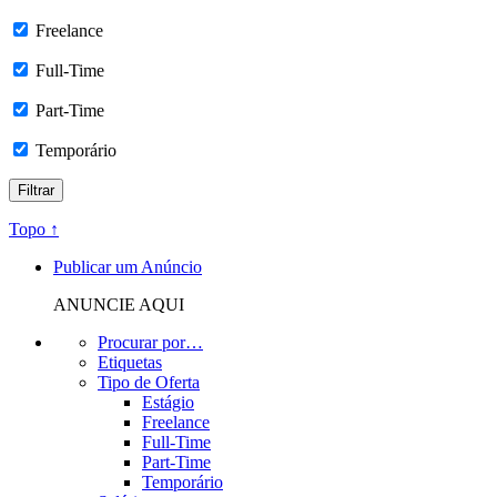
Freelance
Full-Time
Part-Time
Temporário
Topo ↑
Publicar um Anúncio
ANUNCIE AQUI
Procurar por…
Etiquetas
Tipo de Oferta
Estágio
Freelance
Full-Time
Part-Time
Temporário