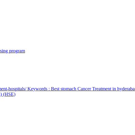
rsing program
ent-hospitals/ Keywords : Best stomach Cancer Treatment in hyderab
bs) (HSE)