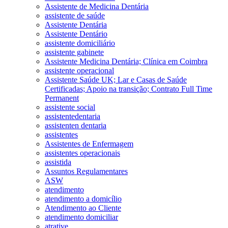
Assistente de Medicina Dentária
assistente de saúde
Assistente Dentária
Assistente Dentário
assistente domiciliário
assistente gabinete
Assistente Medicina Dentária; Clínica em Coimbra
assistente operacional
Assistente Saúde UK; Lar e Casas de Saúde
Certificadas; Apoio na transição; Contrato Full Time
Permanent
assistente social
assistentedentaria
assistenten dentaria
assistentes
Assistentes de Enfermagem
assistentes operacionais
assistida
Assuntos Regulamentares
ASW
atendimento
atendimento a domicílio
Atendimento ao Cliente
atendimento domiciliar
atrative