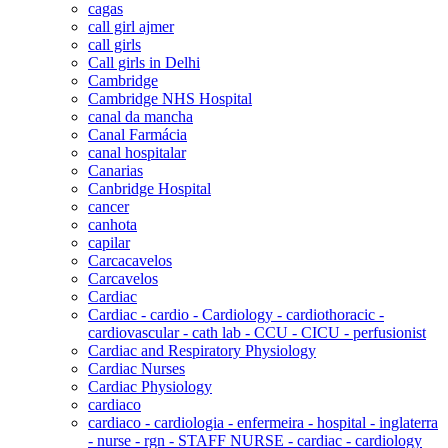
cagas
call girl ajmer
call girls
Call girls in Delhi
Cambridge
Cambridge NHS Hospital
canal da mancha
Canal Farmácia
canal hospitalar
Canarias
Canbridge Hospital
cancer
canhota
capilar
Carcacavelos
Carcavelos
Cardiac
Cardiac - cardio - Cardiology - cardiothoracic -
cardiovascular - cath lab - CCU - CICU - perfusionist
Cardiac and Respiratory Physiology
Cardiac Nurses
Cardiac Physiology
cardiaco
cardiaco - cardiologia - enfermeira - hospital - inglaterra
- nurse - rgn - STAFF NURSE - cardiac - cardiology