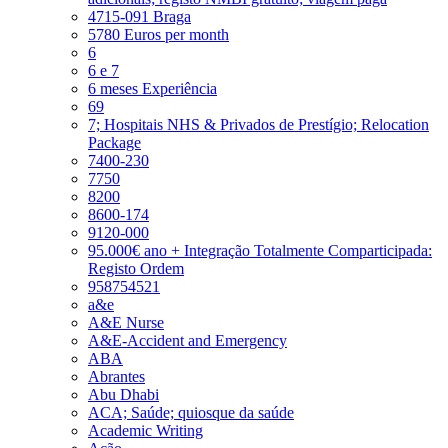
4715-091 Braga
5780 Euros per month
6
6 e 7
6 meses Experiência
69
7; Hospitais NHS & Privados de Prestígio; Relocation
Package
7400-230
7750
8200
8600-174
9120-000
95.000€ ano + Integração Totalmente Comparticipada:
Registo Ordem
958754521
a&e
A&E Nurse
A&E-Accident and Emergency
ABA
Abrantes
Abu Dhabi
ACA; Saúde; quiosque da saúde
Academic Writing