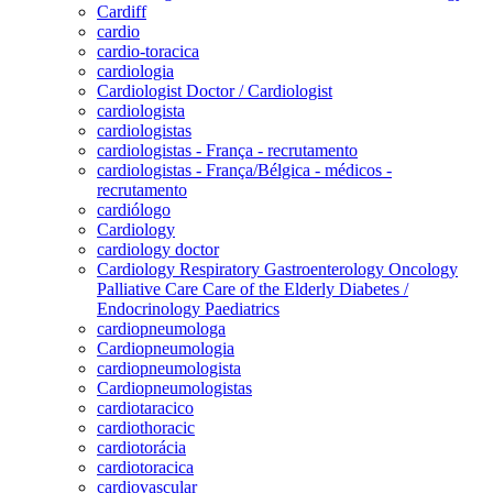
Cardiff
cardio
cardio-toracica
cardiologia
Cardiologist Doctor / Cardiologist
cardiologista
cardiologistas
cardiologistas - França - recrutamento
cardiologistas - França/Bélgica - médicos -
recrutamento
cardiólogo
Cardiology
cardiology doctor
Cardiology Respiratory Gastroenterology Oncology
Palliative Care Care of the Elderly Diabetes /
Endocrinology Paediatrics
cardiopneumologa
Cardiopneumologia
cardiopneumologista
Cardiopneumologistas
cardiotaracico
cardiothoracic
cardiotorácia
cardiotoracica
cardiovascular