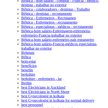
Bélgica - bom salário - comprar - Francia - médico-
dentista - trabalhar no exterior
Bélgica - colaboradores - dentistas - Trabalho
Bélgica - dentistas - recrutamento
Bélgica - Enfermeiros - Recrutamen
Bélgica - Enfermeiros - recrutamento
Bélgica - especialistas - médicos - recrutamento
Bélgica-bom salário-Enfermagem-enfermeira-
enfermeiro-Francia-trabalhar no exterior
Bélgica-bom salário-enfermeiro-país estrangeiro
Bélgica-bom salário-Francia-médicos especialista-
trabalhar no exterior
Belgium
Bélica
bem-estar
benefícios
benefits
berkshire
berkshire - enfermeiro - lar
Berlim
best Electricians in Auckland
best Electricians in North Shore
best Gynecologist in kolkata
best Gynecologist in kolkata for normal delivery
best personnel