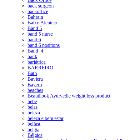
Back Office
back surgeon
backoffice
Bahrain
Baixo Alentejo
Band 5
band 5 nurse
band 6
band 6 positions
Band_4
bank
bariátrica
BARREIRO
Bath
Baviera
Bayern
beaches
Beautilook Ayurvedic weight loss product
bebe
belas
beleza
beleza e bem estar
belfast
belgia
Bélgica