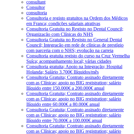
consultant
Consultor
consultoria
Consultoria e registo gratuitos na Ordem dos Médicos
em França; condições salariais atrativas
Consultoria Gratuita no Registo no Dental Council;
Organização com Clínicas do NHS
Consultoria Gratuita no Registo no General Dental
Council; Integração em rede de clínicas de prestígio
com parceria com o NHS; evolução na carreia
Consultoria gratuita registo do curso na Cruz Vermelha
Suíça; acompanhamento local; várias cidades
Consultoria gratuita; Apoio na Integração; Hospital
Holanda; Salário 3.700€ Ilíquidos/mês
Consultoria Gratuita; Contrato assinado diretamente
com as Clínicas; apoio no BIG registration; salário
Ilíquido entre 150.000€ a 200.000€ anual
Consultoria Gratuita; Contrato assinado diretamente
com as Clínicas; apoio no BIG registration; salário
Ilíquido entre 60.000€ a 80.000€ anual
Consultoria Gratuita; Contrato assinado diretamente
com as Clínicas; apoio no BIG registration; salário
Ilíquido entre 70.000€ a 100.000€ anual
Consultoria Gratuita; Contrato assinado diretamente
com as Clínicas; apoio no BIG registration; salário