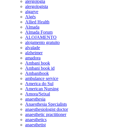
alergologia
alergologista
algarve
Algés
Allied Health
Almada
Almada Forum
ALOJAMENTO
alojamento gratuito
alvalade
alzheimer
amadora
Ambani book
Ambani book id
Ambanibook
ambulance service
America do Sul
American Nursing
Amora/Seixal
anaesthesia
Anaesthesia Specialists
anaesthesiologist doctor
anaesthetic practitioner
anaesthetics
anaesthetist