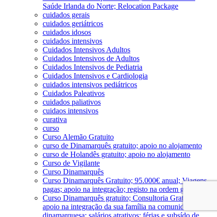
Saúde Irlanda do Norte; Relocation Package
cuidados gerais
cuidados geriátricos
cuidados idosos
cuidados intensivos
Cuidados Intensivos Adultos
Cuidados Intensivos de Adultos
Cuidados Intensivos de Pediatria
Cuidados Intensivos e Cardiologia
cuidados intensivos pediátricos
Cuidados Paleativos
cuidados paliativos
cuidaos intensivos
curativa
curso
Curso Alemão Gratuito
curso de Dinamarquês gratuito; apoio no alojamento
curso de Holandês gratuito; apoio no alojamento
Curso de Vigilante
Curso Dinamarquês
Curso Dinamarquês Gratuito; 95.000€ anual; Viagens
pagas; apoio na integração; registo na ordem gratuito
Curso Dinamarquês gratuito; Consultoria Gratuita;
apoio na integração da sua família na comunidade
dinamarquesa; salários atrativos; férias e subsído de