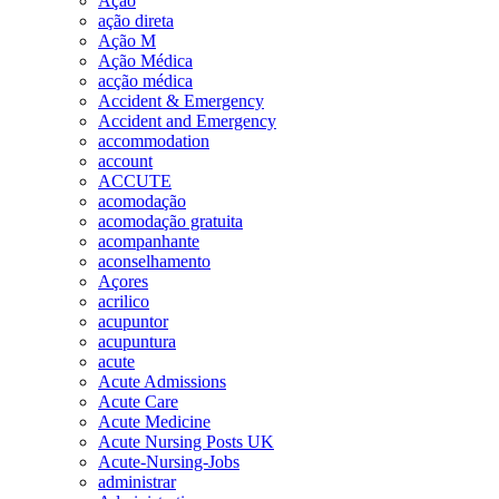
Ação
ação direta
Ação M
Ação Médica
acção médica
Accident & Emergency
Accident and Emergency
accommodation
account
ACCUTE
acomodação
acomodação gratuita
acompanhante
aconselhamento
Açores
acrilico
acupuntor
acupuntura
acute
Acute Admissions
Acute Care
Acute Medicine
Acute Nursing Posts UK
Acute-Nursing-Jobs
administrar