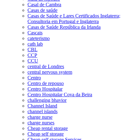
Casal de Cambra
Casas de saúde
Casas de Saúde e Lares Certificados Inglaterra;
Consultoria em Portugal e Inglaterra
Casas de Saúde República da Irlanda
Cascais
cateterismo
cath lab
CBL
CCP
CCU
central de Londres
central nervous system
Centro
Centro de repouso
Centro Hospitalar
Centro Hospitalar Cova da Beira
challenging bhavior
Channel Island
channel islands
charge nurse
charge nurses
Cheap rental storage
Cheap self storage
Cheap self storage Services