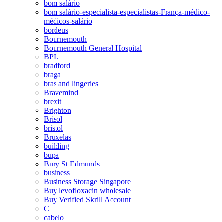
bom salário
bom salário-especialista-especialistas-França-médico-
médicos-salário
bordeus
Bournemouth
Bournemouth General Hospital
BPL
bradford
braga
bras and lingeries
Bravemind
brexit
Brighton
Brisol
bristol
Bruxelas
building
bupa
Bury St.Edmunds
business
Business Storage Singapore
Buy levofloxacin wholesale
Buy Verified Skrill Account
C
cabelo