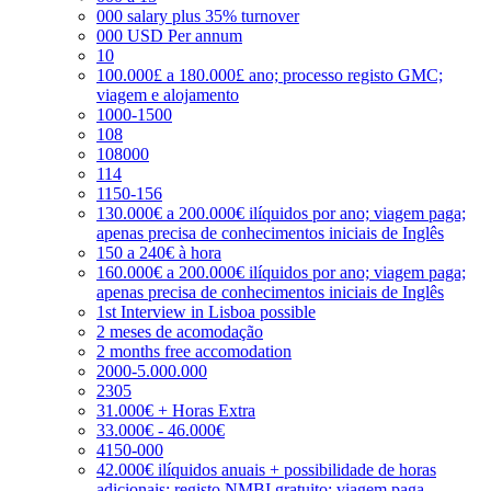
000 salary plus 35% turnover
000 USD Per annum
10
100.000£ a 180.000£ ano; processo registo GMC;
viagem e alojamento
1000-1500
108
108000
114
1150-156
130.000€ a 200.000€ ilíquidos por ano; viagem paga;
apenas precisa de conhecimentos iniciais de Inglês
150 a 240€ à hora
160.000€ a 200.000€ ilíquidos por ano; viagem paga;
apenas precisa de conhecimentos iniciais de Inglês
1st Interview in Lisboa possible
2 meses de acomodação
2 months free accomodation
2000-5.000.000
2305
31.000€ + Horas Extra
33.000€ - 46.000€
4150-000
42.000€ ilíquidos anuais + possibilidade de horas
adicionais; registo NMBI gratuito; viagem paga