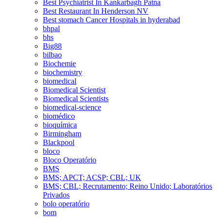
Best Psychiatrist In Kankarbagh Patna
Best Restaurant In Henderson NV
Best stomach Cancer Hospitals in hyderabad
bhpal
bhs
Big88
bilbao
Biochemie
biochemistry
biomedical
Biomedical Scientist
Biomedical Scientists
biomedical-science
biomédico
bioquímica
Birmingham
Blackpool
bloco
Bloco Operatório
BMS
BMS; APCT; ACSP; CBL; UK
BMS; CBL; Recrutamento; Reino Unido; Laboratórios
Privados
bolo operatório
bom