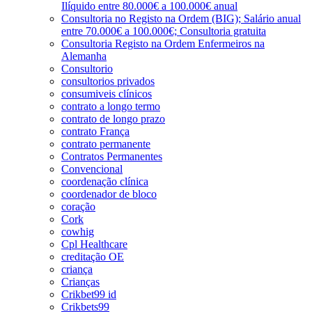
Ilíquido entre 80.000€ a 100.000€ anual
Consultoria no Registo na Ordem (BIG); Salário anual
entre 70.000€ a 100.000€; Consultoria gratuita
Consultoria Registo na Ordem Enfermeiros na
Alemanha
Consultorio
consultorios privados
consumiveis clínicos
contrato a longo termo
contrato de longo prazo
contrato França
contrato permanente
Contratos Permanentes
Convencional
coordenação clínica
coordenador de bloco
coração
Cork
cowhig
Cpl Healthcare
creditação OE
criança
Crianças
Crikbet99 id
Crikbets99