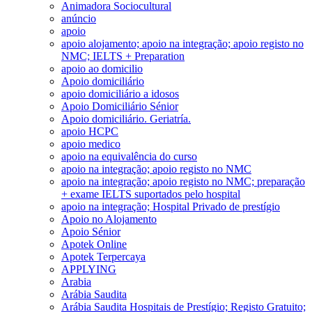
Animadora Sociocultural
anúncio
apoio
apoio alojamento; apoio na integração; apoio registo no
NMC; IELTS + Preparation
apoio ao domicilio
Apoio domiciliário
apoio domiciliário a idosos
Apoio Domiciliário Sénior
Apoio domiciliário. Geriatría.
apoio HCPC
apoio medico
apoio na equivalência do curso
apoio na integração; apoio registo no NMC
apoio na integração; apoio registo no NMC; preparação
+ exame IELTS suportados pelo hospital
apoio na integração; Hospital Privado de prestígio
Apoio no Alojamento
Apoio Sénior
Apotek Online
Apotek Terpercaya
APPLYING
Arabia
Arábia Saudita
Arábia Saudita Hospitais de Prestígio; Registo Gratuito;