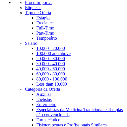
Procurar por…
Etiquetas
Tipo de Oferta
Estágio
Freelance
Full-Time
Part-Time
Temporário
Salário
10,000 - 20,000
100,000 and above
20,000 - 30,000
30,000 - 40,000
40,000 - 60,000
60,000 - 80,000
80,000 - 100,000
Less than 10,000
Categoria da Oferta
Auxiliar
Dietistas
Enfermeiro
Especialistas da Medicina Tradicional e Terapias
não convencionais
Farmacêutico
Fisioterapeutas e Profissionais Similares