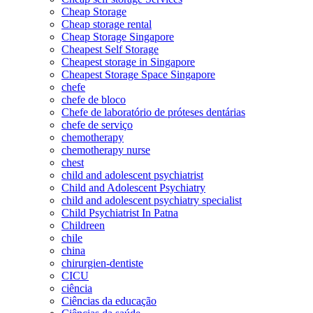
Cheap Storage
Cheap storage rental
Cheap Storage Singapore
Cheapest Self Storage
Cheapest storage in Singapore
Cheapest Storage Space Singapore
chefe
chefe de bloco
Chefe de laboratório de próteses dentárias
chefe de serviço
chemotherapy
chemotherapy nurse
chest
child and adolescent psychiatrist
Child and Adolescent Psychiatry
child and adolescent psychiatry specialist
Child Psychiatrist In Patna
Childreen
chile
china
chirurgien-dentiste
CICU
ciência
Ciências da educação