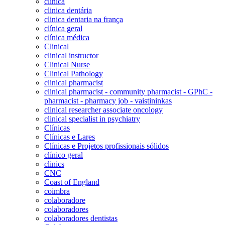
clinica
clinica dentária
clinica dentaria na frança
clínica geral
clínica médica
Clinical
clinical instructor
Clinical Nurse
Clinical Pathology
clinical pharmacist
clinical pharmacist - community pharmacist - GPhC -
pharmacist - pharmacy job - vaistininkas
clinical researcher associate oncology
clinical specialist in psychiatry
Clínicas
Clínicas e Lares
Clínicas e Projetos profissionais sólidos
clínico geral
clinics
CNC
Coast of England
coimbra
colaboradore
colaboradores
colaboradores dentistas