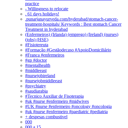
practice
- Willingness to relocate
. 61 days holidays!
.punarjanayurveda.com/hyderabad/stomach-cancer-
treatment-hospitals/ Keywords : Best stomach Cancer
Treatment in hyderabad
(Enfermeiros) (Irlanda) (emprego) (Ireland) (nurses)
(jobs) (HSE)
#Fisiotereuta
#Formação #Gestãodecaso #ApoioDomiciliário
#França #enfermeiros
#gp #doctor
#mentalhealth
#middleeast
#nursejobireland
#nursejobmiddleeast
#psychiatry
#saudiarabia
#Tecnico Auxiliar de Fisoterapia
#uk #nurse #enfermeiro #midwives
#UK #nurse #enfermeiro #oncology #oncologia
#uk #nurse #enfermeiro #paediatric #pediatria
+ despesas combustivel
000
000 a 15