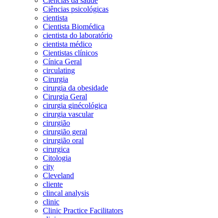
Ciências da saúde
Ciências psicológicas
cientista
Cientista Biomédica
cientista do laboratório
cientista médico
Cientistas clínicos
Cínica Geral
circulating
Cirurgia
cirurgia da obesidade
Cirurgia Geral
cirurgia ginécológica
cirurgia vascular
cirurgião
cirurgião geral
cirurgião oral
cirurgica
Citologia
city
Cleveland
cliente
clincal analysis
clinic
Clinic Practice Facilitators