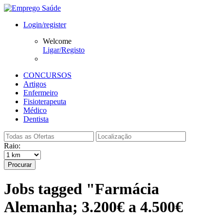
Login/register
Welcome
Ligar/Registo
CONCURSOS
Artigos
Enfermeiro
Fisioterapeuta
Médico
Dentista
Raio:
Procurar
Jobs tagged "Farmácia
Alemanha; 3.200€ a 4.500€