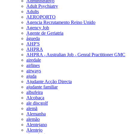
Administrativo
Adult Psychiatry
Adults
AEROPORTO
Agencia Recrutamento Reino Unido
Agency Job
Agente de Geriatria
águeda
AHP'S
AHPRA
AHPRA - Australian Job - Genral Practitioner GMC
airedale
airlines
airways
ajuda
Ajudante Acção Directa
ajudante familiar
albufeira
Alcobaça
ale discgolf
alemã
Alemanha
alemão
Alentejano
Alentejo