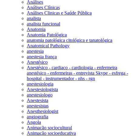
Análises
Análises Clínicas
Análises Clinicas e Saúde Pública
analista
analista funcional
Anatomia
Anatomia Patológica
anatomia patológica citológica e tanatológica
Anatomical Pathology
anestesia
anestesia frança
Anestésico
Anestésico - cardiaco - cardiologia - enfermeira
anestésico - enfermeiras - entrevista Skype - esfrega -
hospital - instrumentador - nhs - rgn
anestesiologia
Anestesiologista
anestesiologo
Anestesista
anestesistas
Anesthesiologist
angiografia
Angola
Animação sociocultural
Animação socioeducativa