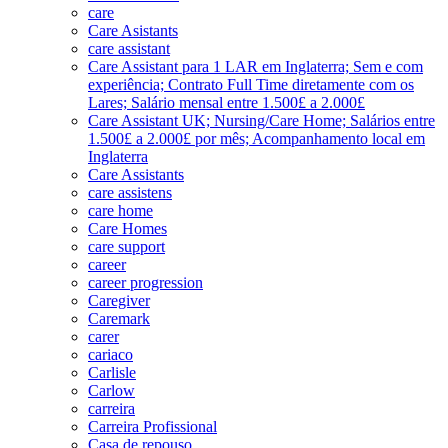
care
Care Asistants
care assistant
Care Assistant para 1 LAR em Inglaterra; Sem e com
experiência; Contrato Full Time diretamente com os
Lares; Salário mensal entre 1.500£ a 2.000£
Care Assistant UK; Nursing/Care Home; Salários entre
1.500£ a 2.000£ por mês; Acompanhamento local em
Inglaterra
Care Assistants
care assistens
care home
Care Homes
care support
career
career progression
Caregiver
Caremark
carer
cariaco
Carlisle
Carlow
carreira
Carreira Profissional
Casa de repouso