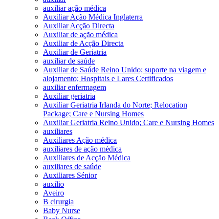
auxiliar ação médica
Auxiliar Ação Médica Inglaterra
Auxiliar Acção Directa
Auxiliar de ação médica
Auxiliar de Acção Directa
Auxiliar de Geriatria
auxiliar de saúde
Auxiliar de Saúde Reino Unido; suporte na viagem e
alojamento; Hospitais e Lares Certificados
auxiliar enfermagem
Auxiliar geriatria
Auxiliar Geriatria Irlanda do Norte; Relocation
Package; Care e Nursing Homes
Auxiliar Geriatria Reino Unido; Care e Nursing Homes
auxiliares
Auxiliares Ação médica
auxiliares de ação médica
Auxiliares de Acção Médica
auxiliares de saúde
Auxiliares Sénior
auxilio
Aveiro
B cirurgia
Baby Nurse