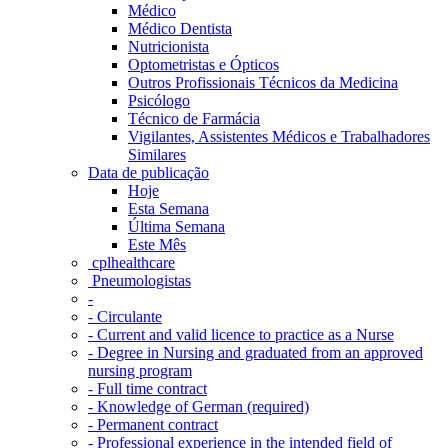
Médico
Médico Dentista
Nutricionista
Optometristas e Ópticos
Outros Profissionais Técnicos da Medicina
Psicólogo
Técnico de Farmácia
Vigilantes, Assistentes Médicos e Trabalhadores
Similares
Data de publicação
Hoje
Esta Semana
Última Semana
Este Mês
‎ cplhealthcare‬
Pneumologistas
-
- Circulante
- Current and valid licence to practice as a Nurse
- Degree in Nursing and graduated from an approved
nursing program
- Full time contract
- Knowledge of German (required)
- Permanent contract
- Professional experience in the intended field of