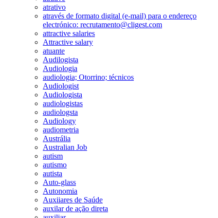
atrativo
através de formato digital (e-mail) para o endereço
electrónico: recrutamento@cligest.com
attractive salaries
Attractive salary
atuante
Audilogista
Audiologia
audiologia; Otorrino; técnicos
Audiologist
Audiologista
audiologistas
audiologsta
Audiology
audiometria
Austrália
Australian Job
autism
autismo
autista
Auto-glass
Autonomia
Auxiiares de Saúde
auxilar de ação direta
auxiliar