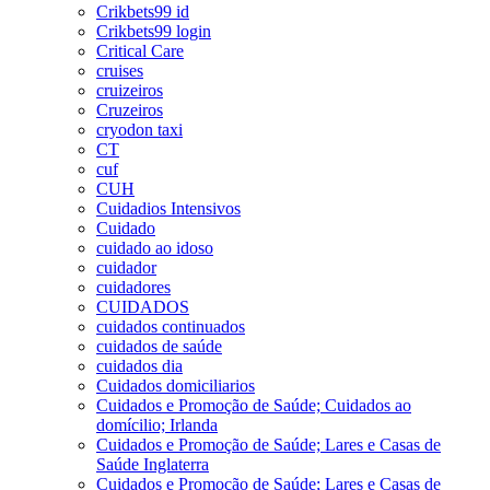
Crikbets99 id
Crikbets99 login
Critical Care
cruises
cruizeiros
Cruzeiros
cryodon taxi
CT
cuf
CUH
Cuidadios Intensivos
Cuidado
cuidado ao idoso
cuidador
cuidadores
CUIDADOS
cuidados continuados
cuidados de saúde
cuidados dia
Cuidados domiciliarios
Cuidados e Promoção de Saúde; Cuidados ao
domícilio; Irlanda
Cuidados e Promoção de Saúde; Lares e Casas de
Saúde Inglaterra
Cuidados e Promoção de Saúde; Lares e Casas de