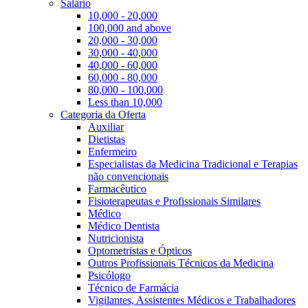
Salário
10,000 - 20,000
100,000 and above
20,000 - 30,000
30,000 - 40,000
40,000 - 60,000
60,000 - 80,000
80,000 - 100,000
Less than 10,000
Categoria da Oferta
Auxiliar
Dietistas
Enfermeiro
Especialistas da Medicina Tradicional e Terapias
não convencionais
Farmacêutico
Fisioterapeutas e Profissionais Similares
Médico
Médico Dentista
Nutricionista
Optometristas e Ópticos
Outros Profissionais Técnicos da Medicina
Psicólogo
Técnico de Farmácia
Vigilantes, Assistentes Médicos e Trabalhadores