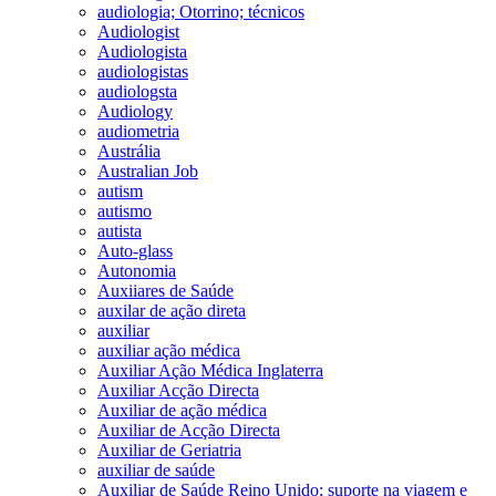
audiologia; Otorrino; técnicos
Audiologist
Audiologista
audiologistas
audiologsta
Audiology
audiometria
Austrália
Australian Job
autism
autismo
autista
Auto-glass
Autonomia
Auxiiares de Saúde
auxilar de ação direta
auxiliar
auxiliar ação médica
Auxiliar Ação Médica Inglaterra
Auxiliar Acção Directa
Auxiliar de ação médica
Auxiliar de Acção Directa
Auxiliar de Geriatria
auxiliar de saúde
Auxiliar de Saúde Reino Unido; suporte na viagem e