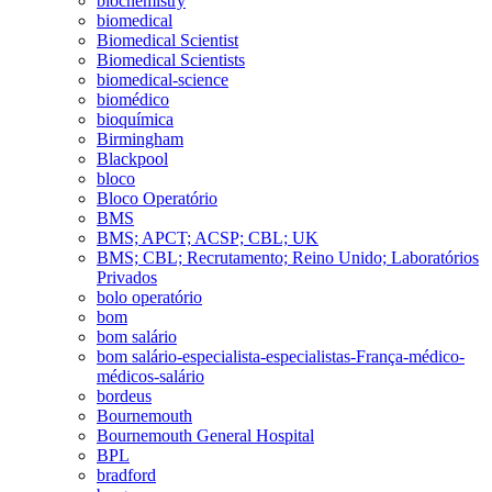
biochemistry
biomedical
Biomedical Scientist
Biomedical Scientists
biomedical-science
biomédico
bioquímica
Birmingham
Blackpool
bloco
Bloco Operatório
BMS
BMS; APCT; ACSP; CBL; UK
BMS; CBL; Recrutamento; Reino Unido; Laboratórios
Privados
bolo operatório
bom
bom salário
bom salário-especialista-especialistas-França-médico-
médicos-salário
bordeus
Bournemouth
Bournemouth General Hospital
BPL
bradford