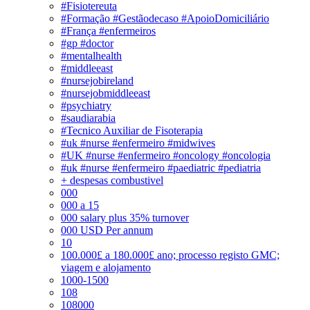
#Fisiotereuta
#Formação #Gestãodecaso #ApoioDomiciliário
#França #enfermeiros
#gp #doctor
#mentalhealth
#middleeast
#nursejobireland
#nursejobmiddleeast
#psychiatry
#saudiarabia
#Tecnico Auxiliar de Fisoterapia
#uk #nurse #enfermeiro #midwives
#UK #nurse #enfermeiro #oncology #oncologia
#uk #nurse #enfermeiro #paediatric #pediatria
+ despesas combustivel
000
000 a 15
000 salary plus 35% turnover
000 USD Per annum
10
100.000£ a 180.000£ ano; processo registo GMC;
viagem e alojamento
1000-1500
108
108000