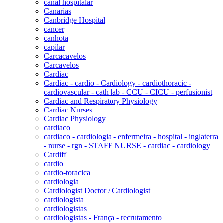
canal hospitalar
Canarias
Canbridge Hospital
cancer
canhota
capilar
Carcacavelos
Carcavelos
Cardiac
Cardiac - cardio - Cardiology - cardiothoracic -
cardiovascular - cath lab - CCU - CICU - perfusionist
Cardiac and Respiratory Physiology
Cardiac Nurses
Cardiac Physiology
cardiaco
cardiaco - cardiologia - enfermeira - hospital - inglaterra
- nurse - rgn - STAFF NURSE - cardiac - cardiology
Cardiff
cardio
cardio-toracica
cardiologia
Cardiologist Doctor / Cardiologist
cardiologista
cardiologistas
cardiologistas - França - recrutamento