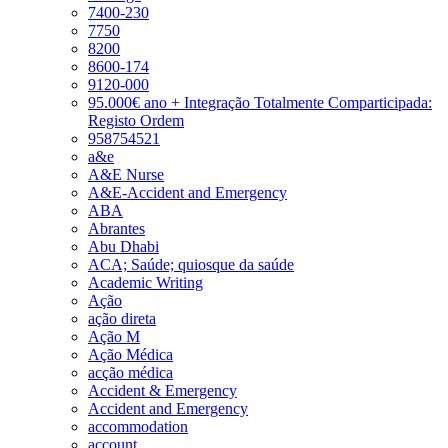
7400-230
7750
8200
8600-174
9120-000
95.000€ ano + Integração Totalmente Comparticipada:
Registo Ordem
958754521
a&e
A&E Nurse
A&E-Accident and Emergency
ABA
Abrantes
Abu Dhabi
ACA; Saúde; quiosque da saúde
Academic Writing
Ação
ação direta
Ação M
Ação Médica
acção médica
Accident & Emergency
Accident and Emergency
accommodation
account