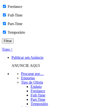
Freelance
Full-Time
Part-Time
Temporário
Topo ↑
Publicar um Anúncio
ANUNCIE AQUI
Procurar por…
Etiquetas
Tipo de Oferta
Estágio
Freelance
Full-Time
Part-Time
Temporário