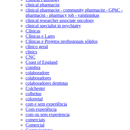
clinical pharmacist
clinical pharmacist - community pharmacist - GPhC -
pharmacist - pharmacy job - vaistininkas
clinical researcher associate oncology
clinical specialist in psychiatry
Clínicas
Clínicas e Lares
Clínicas e Projetos profissionais sólidos
clínico geral
clinics
CNC
Coast of England
coimbra
colaboradore
colaboradores
colaboradores dentistas
Colchester
colheitas
colorretal
com e sem experiência
Com experiência
com ou sem experiencia
comerciais
Comercial