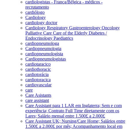
cardiologistas - França/Bélgica - médicos -
recrutamento
cardiólogo
Cardiology
cardiology doctor
Cardiology Respiratory Gastroenterology Oncology
Palliative Care Care of the Elderly Diabetes /
Endocrinology Paediatrics
cardiopneumologa
Cardiopneumologia
cardiopneumologista
Cardiopneumologistas
cardiotaracico
cardiothoracic
cardiotorácia
cardiotoracica
cardiovascular
care
Care Asistants
care assistant
Care Assistant para 1 LAR em Inglaterra; Sem e com
experiência; Contrato Full Time diretamente com os
Lares; Salário mensal entre 1.500£ a 2.000£
Care Assistant UK; Nursing/Care Home; Salários entre
1.500£ a 2.000£ por mês; Acompanhamento local em