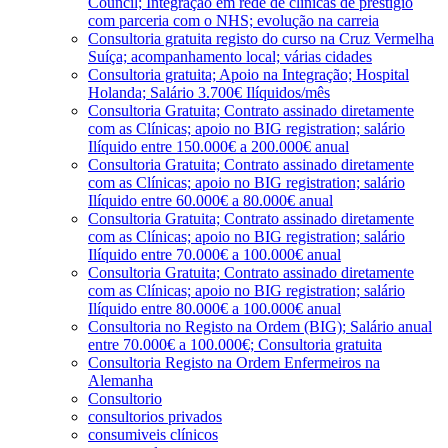
Council; Integração em rede de clínicas de prestígio
com parceria com o NHS; evolução na carreia
Consultoria gratuita registo do curso na Cruz Vermelha
Suíça; acompanhamento local; várias cidades
Consultoria gratuita; Apoio na Integração; Hospital
Holanda; Salário 3.700€ Ilíquidos/mês
Consultoria Gratuita; Contrato assinado diretamente
com as Clínicas; apoio no BIG registration; salário
Ilíquido entre 150.000€ a 200.000€ anual
Consultoria Gratuita; Contrato assinado diretamente
com as Clínicas; apoio no BIG registration; salário
Ilíquido entre 60.000€ a 80.000€ anual
Consultoria Gratuita; Contrato assinado diretamente
com as Clínicas; apoio no BIG registration; salário
Ilíquido entre 70.000€ a 100.000€ anual
Consultoria Gratuita; Contrato assinado diretamente
com as Clínicas; apoio no BIG registration; salário
Ilíquido entre 80.000€ a 100.000€ anual
Consultoria no Registo na Ordem (BIG); Salário anual
entre 70.000€ a 100.000€; Consultoria gratuita
Consultoria Registo na Ordem Enfermeiros na
Alemanha
Consultorio
consultorios privados
consumiveis clínicos