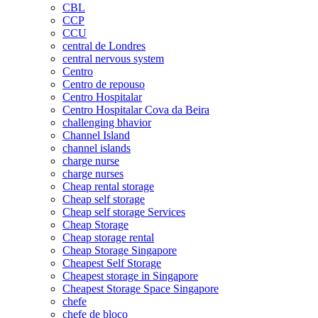
CBL
CCP
CCU
central de Londres
central nervous system
Centro
Centro de repouso
Centro Hospitalar
Centro Hospitalar Cova da Beira
challenging bhavior
Channel Island
channel islands
charge nurse
charge nurses
Cheap rental storage
Cheap self storage
Cheap self storage Services
Cheap Storage
Cheap storage rental
Cheap Storage Singapore
Cheapest Self Storage
Cheapest storage in Singapore
Cheapest Storage Space Singapore
chefe
chefe de bloco