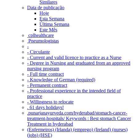
Similares
Data de publicação
Hoje
Esta Semana
Última Semana
Este Mês
‎ cplhealthcare‬
Pneumologistas
-
- Circulante
- Current and valid licence to practice as a Nurse
- Degree in Nursing and graduated from an approved
nursing program
- Full time contract
- Knowledge of German (required)
- Permanent contract
- Professional experience in the intended field of
practice
- Willingness to relocate
. 61 days holidays!
.punarjanayurveda.com/hyderabad/stomach-cancer-
treatment-hospitals/ Keywords : Best stomach Cancer
Treatment in hyderabad
(Enfermeiros) (Irlanda) (emprego) (Ireland) (nurses)
(jobs) (HSE)