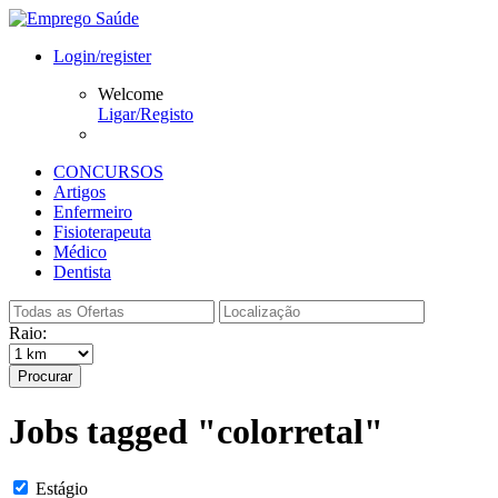
Login/register
Welcome
Ligar/Registo
CONCURSOS
Artigos
Enfermeiro
Fisioterapeuta
Médico
Dentista
Raio:
Procurar
Jobs tagged "colorretal"
Estágio