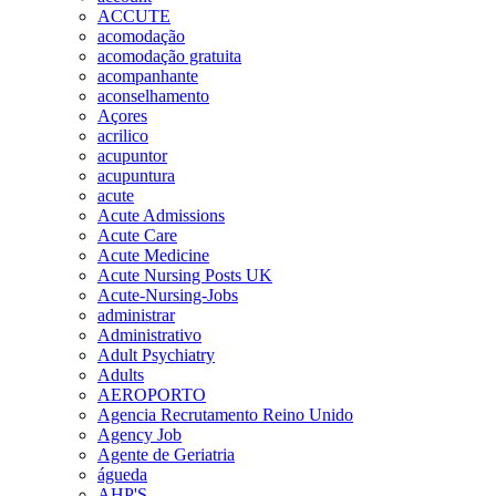
ACCUTE
acomodação
acomodação gratuita
acompanhante
aconselhamento
Açores
acrilico
acupuntor
acupuntura
acute
Acute Admissions
Acute Care
Acute Medicine
Acute Nursing Posts UK
Acute-Nursing-Jobs
administrar
Administrativo
Adult Psychiatry
Adults
AEROPORTO
Agencia Recrutamento Reino Unido
Agency Job
Agente de Geriatria
águeda
AHP'S