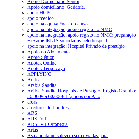
Apoio Domiciliário Sénior
Apoio domiciliário. Geriatría.
apoio HCPC
apoio medico
apoio na equivalência do curso
apoio na integração; apoio registo no NMC
apoio na integração; apoio registo no NMC; preparação
+ exame IELTS suportados pelo hospital
apoio na integração; Hospital Privado de prestígio
Apoio no Alojamento
Apoio Sénior
Apotek Online
Apotek Terpercaya
APPLYING
Arabia
Arábia Saudita
Arábia Saudita Hospitais de Prestígio; Registo Gratuito;
36.000€ a 60.000€ Líquidos por Ano
areas
arredores de Londres
ARS
ARSLVT
ARSLVT Ortopedia
Artas
As candidaturas devem ser enviadas para