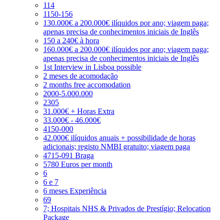
114
1150-156
130.000€ a 200.000€ ilíquidos por ano; viagem paga;
apenas precisa de conhecimentos iniciais de Inglês
150 a 240€ à hora
160.000€ a 200.000€ ilíquidos por ano; viagem paga;
apenas precisa de conhecimentos iniciais de Inglês
1st Interview in Lisboa possible
2 meses de acomodação
2 months free accomodation
2000-5.000.000
2305
31.000€ + Horas Extra
33.000€ - 46.000€
4150-000
42.000€ ilíquidos anuais + possibilidade de horas
adicionais; registo NMBI gratuito; viagem paga
4715-091 Braga
5780 Euros per month
6
6 e 7
6 meses Experiência
69
7; Hospitais NHS & Privados de Prestígio; Relocation
Package