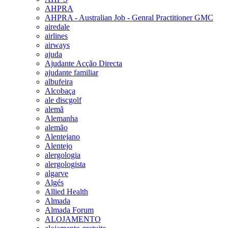
AHPRA
AHPRA - Australian Job - Genral Practitioner GMC
airedale
airlines
airways
ajuda
Ajudante Acção Directa
ajudante familiar
albufeira
Alcobaça
ale discgolf
alemã
Alemanha
alemão
Alentejano
Alentejo
alergologia
alergologista
algarve
Algés
Allied Health
Almada
Almada Forum
ALOJAMENTO