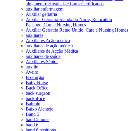
alojamento; Hospitais e Lares Certificados
auxiliar enfermagem
Auxiliar geriatria
Auxiliar Geriatria Irlanda do Norte; Relocation
Package; Care e Nursing Homes
Auxiliar Geriatria Reino Unido; Care e Nursing Homes
auxiliares
Auxiliares Ação médica
auxiliares de ação médica
Auxiliares de Acção Médica
auxiliares de saúde
Auxiliares Sénior
auxilio
Aveiro
B cirurgia
Baby Nurse
Back Office
back surgeon
backoffice
Bahrain
Baixo Alentejo
Band 5
band 5 nurse
band 6
band 6 positions