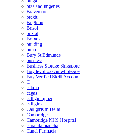
braga
bras and lingeries
Bravemind
brexit
Brighton
Brisol
bristol
Bruxelas
building
bupa
Bury St.Edmunds
business
Business Storage Singapore
Buy levofloxacin wholesale
Buy Verified Skrill Account
C
cabelo
cagas
call girl ajmer
call girls
Call girls in Delhi
Cambridge
Cambridge NHS Hospital
canal da mancha
Canal Farmácia