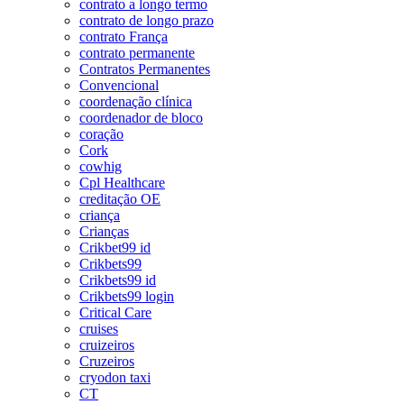
contrato a longo termo
contrato de longo prazo
contrato França
contrato permanente
Contratos Permanentes
Convencional
coordenação clínica
coordenador de bloco
coração
Cork
cowhig
Cpl Healthcare
creditação OE
criança
Crianças
Crikbet99 id
Crikbets99
Crikbets99 id
Crikbets99 login
Critical Care
cruises
cruizeiros
Cruzeiros
cryodon taxi
CT