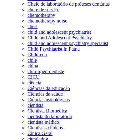
Chefe de laboratório de próteses dentárias
chefe de serviço
chemotherapy
chemotherapy nurse
chest
child and adolescent psychiatrist
Child and Adolescent Psychiatry
child and adolescent psychiatry specialist
Child Psychiatrist In Patna
Childreen
chile
china
chirurgien-dentiste
CICU
ciência
Ciências da educação
Ciências da saúde
Ciências psicológicas
cientista
Cientista Biomédica
cientista do laboratório
cientista médico
Cientistas clínicos
Cínica Geral
circulating