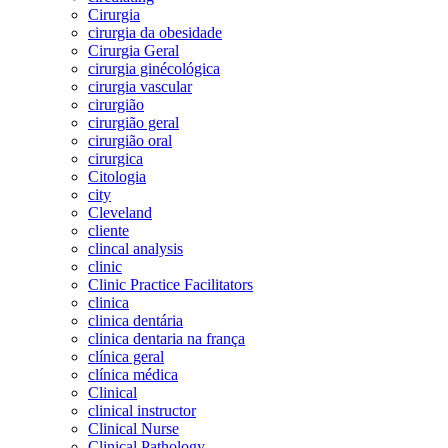
Cirurgia
cirurgia da obesidade
Cirurgia Geral
cirurgia ginécológica
cirurgia vascular
cirurgião
cirurgião geral
cirurgião oral
cirurgica
Citologia
city
Cleveland
cliente
clincal analysis
clinic
Clinic Practice Facilitators
clinica
clinica dentária
clinica dentaria na frança
clínica geral
clínica médica
Clinical
clinical instructor
Clinical Nurse
Clinical Pathology