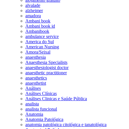
alojamento gratuito
alvalade
alzheimer
amadora
Ambani book
Ambani book id
Ambanibook
ambulance service
America do Sul
American Nursing
Amora/Seixal
anaesthesia
Anaesthesia Specialists
anaesthesiologist doctor
anaesthetic practitioner
anaesthetics
anaesthetist
Análises
Análises Clínicas
Análises Clinicas e Saúde Pública
analista
analista funcional
Anatomia
Anatomia Patológica
anatomia patológica citológica e tanatológica