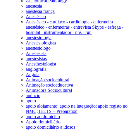
Anatomical Pathology
anestesia
anestesia frança
Anestésico
Anestésico - cardiaco - cardiologia - enfermeira
anestésico - enfermeiras - entrevista Skype - esfrega -
hospital - instrumentador - nhs - rgn
anestesiologia
Anestesiologista
anestesiologo
Anestesista
anestesistas
Anesthesiologist
angiografia
Angola
Animação sociocultural
Animação socioeducativa
Animadora Sociocultural
anúncio
apoio
apoio alojamento; apoio na integração; apoio registo no
NMC; IELTS + Preparation
apoio ao domicilio
Apoio domiciliário
apoio domiciliário a idosos