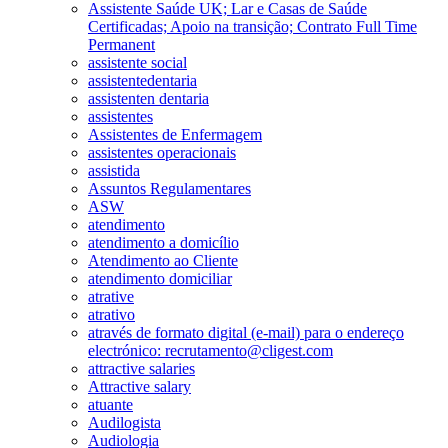
Assistente Saúde UK; Lar e Casas de Saúde
Certificadas; Apoio na transição; Contrato Full Time
Permanent
assistente social
assistentedentaria
assistenten dentaria
assistentes
Assistentes de Enfermagem
assistentes operacionais
assistida
Assuntos Regulamentares
ASW
atendimento
atendimento a domicílio
Atendimento ao Cliente
atendimento domiciliar
atrative
atrativo
através de formato digital (e-mail) para o endereço
electrónico: recrutamento@cligest.com
attractive salaries
Attractive salary
atuante
Audilogista
Audiologia