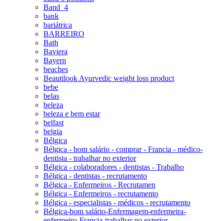
Band_4
bank
bariátrica
BARREIRO
Bath
Baviera
Bayern
beaches
Beautilook Ayurvedic weight loss product
bebe
belas
beleza
beleza e bem estar
belfast
belgia
Bélgica
Bélgica - bom salário - comprar - Francia - médico-
dentista - trabalhar no exterior
Bélgica - colaboradores - dentistas - Trabalho
Bélgica - dentistas - recrutamento
Bélgica - Enfermeiros - Recrutamen
Bélgica - Enfermeiros - recrutamento
Bélgica - especialistas - médicos - recrutamento
Bélgica-bom salário-Enfermagem-enfermeira-
enfermeiro-Francia-trabalhar no exterior