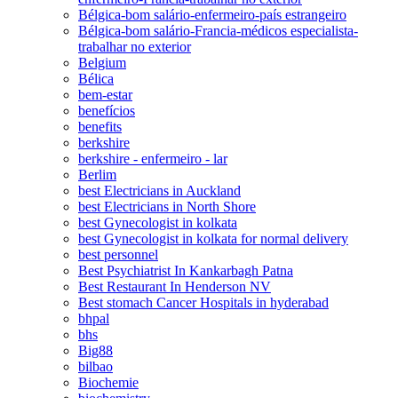
Bélgica-bom salário-enfermeiro-país estrangeiro
Bélgica-bom salário-Francia-médicos especialista-
trabalhar no exterior
Belgium
Bélica
bem-estar
benefícios
benefits
berkshire
berkshire - enfermeiro - lar
Berlim
best Electricians in Auckland
best Electricians in North Shore
best Gynecologist in kolkata
best Gynecologist in kolkata for normal delivery
best personnel
Best Psychiatrist In Kankarbagh Patna
Best Restaurant In Henderson NV
Best stomach Cancer Hospitals in hyderabad
bhpal
bhs
Big88
bilbao
Biochemie