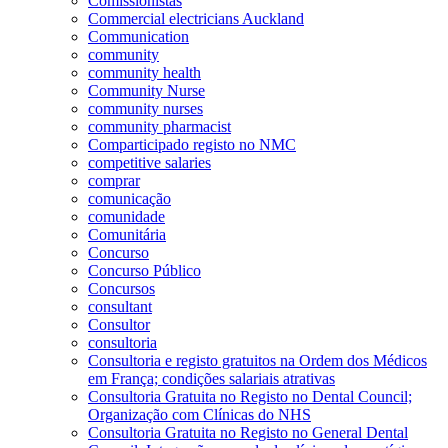
Comissionistas
Commercial electricians Auckland
Communication
community
community health
Community Nurse
community nurses
community pharmacist
Comparticipado registo no NMC
competitive salaries
comprar
comunicação
comunidade
Comunitária
Concurso
Concurso Público
Concursos
consultant
Consultor
consultoria
Consultoria e registo gratuitos na Ordem dos Médicos
em França; condições salariais atrativas
Consultoria Gratuita no Registo no Dental Council;
Organização com Clínicas do NHS
Consultoria Gratuita no Registo no General Dental