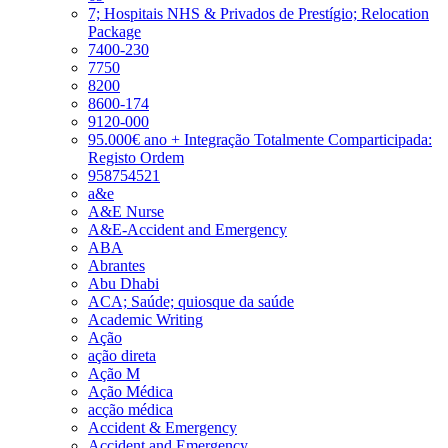
7; Hospitais NHS & Privados de Prestígio; Relocation
Package
7400-230
7750
8200
8600-174
9120-000
95.000€ ano + Integração Totalmente Comparticipada:
Registo Ordem
958754521
a&e
A&E Nurse
A&E-Accident and Emergency
ABA
Abrantes
Abu Dhabi
ACA; Saúde; quiosque da saúde
Academic Writing
Ação
ação direta
Ação M
Ação Médica
acção médica
Accident & Emergency
Accident and Emergency