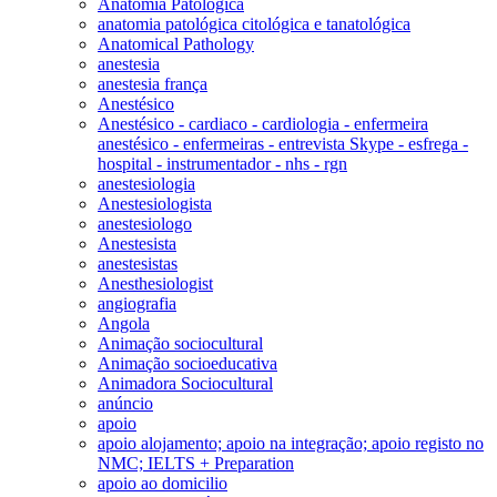
Anatomia Patológica
anatomia patológica citológica e tanatológica
Anatomical Pathology
anestesia
anestesia frança
Anestésico
Anestésico - cardiaco - cardiologia - enfermeira
anestésico - enfermeiras - entrevista Skype - esfrega -
hospital - instrumentador - nhs - rgn
anestesiologia
Anestesiologista
anestesiologo
Anestesista
anestesistas
Anesthesiologist
angiografia
Angola
Animação sociocultural
Animação socioeducativa
Animadora Sociocultural
anúncio
apoio
apoio alojamento; apoio na integração; apoio registo no
NMC; IELTS + Preparation
apoio ao domicilio