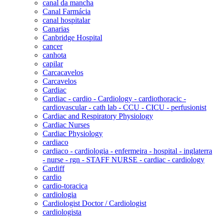
canal da mancha
Canal Farmácia
canal hospitalar
Canarias
Canbridge Hospital
cancer
canhota
capilar
Carcacavelos
Carcavelos
Cardiac
Cardiac - cardio - Cardiology - cardiothoracic -
cardiovascular - cath lab - CCU - CICU - perfusionist
Cardiac and Respiratory Physiology
Cardiac Nurses
Cardiac Physiology
cardiaco
cardiaco - cardiologia - enfermeira - hospital - inglaterra
- nurse - rgn - STAFF NURSE - cardiac - cardiology
Cardiff
cardio
cardio-toracica
cardiologia
Cardiologist Doctor / Cardiologist
cardiologista