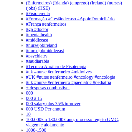
(Enfermeiros) (Irlanda) (emprego) (Ireland) (nurses)
(jobs) (HSE)
#Fisiotereuta
#Formação #Gestãodecaso #ApoioDomiciliário
#França #enfermeiros
#gp #doctor
#mentalhealth
#middleeast
#nursejobireland
#nursejobmiddleeast
#psychiatry
#saudiarabia
#Tecnico Auxiliar de Fisoterapia
#uk #nurse #enfermeiro #midwives
#UK #nurse #enfermeiro #oncology #oncologia
#uk #nurse #enfermeiro #paediatric #pediatria
+ despesas combustivel
000
000 a 15
000 salary plus 35% turnover
000 USD Per annum
10
100.000£ a 180.000£ ano; processo registo GMC;
viagem e alojamento
1000-1500