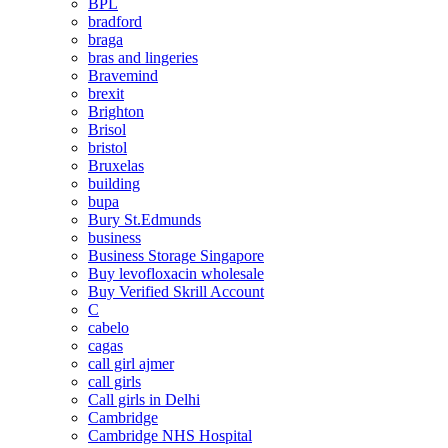
BPL
bradford
braga
bras and lingeries
Bravemind
brexit
Brighton
Brisol
bristol
Bruxelas
building
bupa
Bury St.Edmunds
business
Business Storage Singapore
Buy levofloxacin wholesale
Buy Verified Skrill Account
C
cabelo
cagas
call girl ajmer
call girls
Call girls in Delhi
Cambridge
Cambridge NHS Hospital