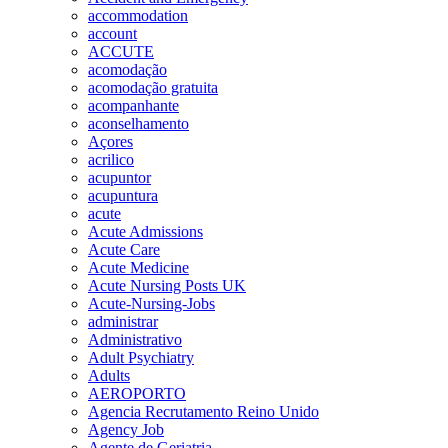
accommodation
account
ACCUTE
acomodação
acomodação gratuita
acompanhante
aconselhamento
Açores
acrilico
acupuntor
acupuntura
acute
Acute Admissions
Acute Care
Acute Medicine
Acute Nursing Posts UK
Acute-Nursing-Jobs
administrar
Administrativo
Adult Psychiatry
Adults
AEROPORTO
Agencia Recrutamento Reino Unido
Agency Job
Agente de Geriatria