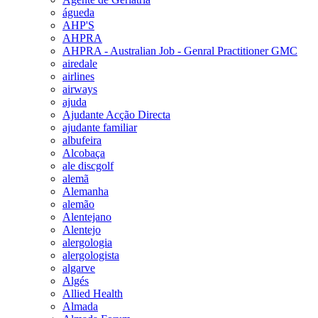
águeda
AHP'S
AHPRA
AHPRA - Australian Job - Genral Practitioner GMC
airedale
airlines
airways
ajuda
Ajudante Acção Directa
ajudante familiar
albufeira
Alcobaça
ale discgolf
alemã
Alemanha
alemão
Alentejano
Alentejo
alergologia
alergologista
algarve
Algés
Allied Health
Almada