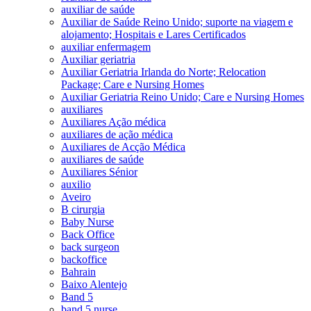
auxiliar de saúde
Auxiliar de Saúde Reino Unido; suporte na viagem e
alojamento; Hospitais e Lares Certificados
auxiliar enfermagem
Auxiliar geriatria
Auxiliar Geriatria Irlanda do Norte; Relocation
Package; Care e Nursing Homes
Auxiliar Geriatria Reino Unido; Care e Nursing Homes
auxiliares
Auxiliares Ação médica
auxiliares de ação médica
Auxiliares de Acção Médica
auxiliares de saúde
Auxiliares Sénior
auxilio
Aveiro
B cirurgia
Baby Nurse
Back Office
back surgeon
backoffice
Bahrain
Baixo Alentejo
Band 5
band 5 nurse