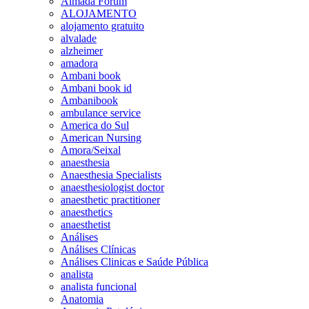
Almada Forum
ALOJAMENTO
alojamento gratuito
alvalade
alzheimer
amadora
Ambani book
Ambani book id
Ambanibook
ambulance service
America do Sul
American Nursing
Amora/Seixal
anaesthesia
Anaesthesia Specialists
anaesthesiologist doctor
anaesthetic practitioner
anaesthetics
anaesthetist
Análises
Análises Clínicas
Análises Clinicas e Saúde Pública
analista
analista funcional
Anatomia