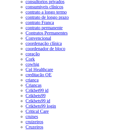
consultorios privados
consumiveis clínicos
contrato a longo termo
contrato de longo prazo
contrato França
contrato permanente
Contratos Permanentes
Convencional
coordenação clínica
coordenador de bloco
coração
Cork
cowhig
Cpl Healthcare
creditação OE
criança
Crianças
Crikbet99 id
Crikbets99
Crikbets99 id
Crikbets99 login
Critical Care
cruises
cruizeiros
Cruzeiros