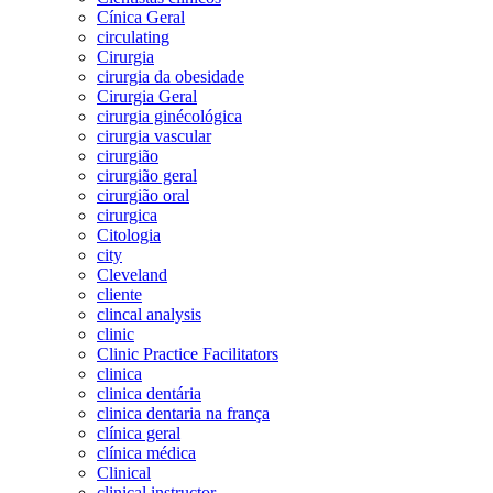
Cínica Geral
circulating
Cirurgia
cirurgia da obesidade
Cirurgia Geral
cirurgia ginécológica
cirurgia vascular
cirurgião
cirurgião geral
cirurgião oral
cirurgica
Citologia
city
Cleveland
cliente
clincal analysis
clinic
Clinic Practice Facilitators
clinica
clinica dentária
clinica dentaria na frança
clínica geral
clínica médica
Clinical
clinical instructor