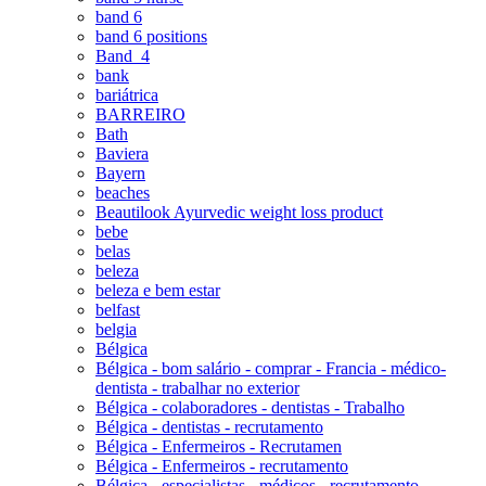
band 6
band 6 positions
Band_4
bank
bariátrica
BARREIRO
Bath
Baviera
Bayern
beaches
Beautilook Ayurvedic weight loss product
bebe
belas
beleza
beleza e bem estar
belfast
belgia
Bélgica
Bélgica - bom salário - comprar - Francia - médico-
dentista - trabalhar no exterior
Bélgica - colaboradores - dentistas - Trabalho
Bélgica - dentistas - recrutamento
Bélgica - Enfermeiros - Recrutamen
Bélgica - Enfermeiros - recrutamento
Bélgica - especialistas - médicos - recrutamento