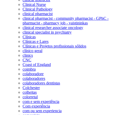
Clinical Nurse
Clinical Pathology
clinical pharmacist
clinical pharmacist - community pharmacist - GPhC -
pharmacist - pharmacy job - vaistininkas
clinical researcher associate oncology
clinical specialist in psychiatry
Clínicas
Clínicas e Lares
Clínicas e Projetos profissionais sólidos
clínico geral
clinics
CNC
Coast of England
coimbra
colaboradore
colaboradores
colaboradores dentistas
Colchester
colheitas
colorretal
com e sem experiência
Com experiência
com ou sem experiencia