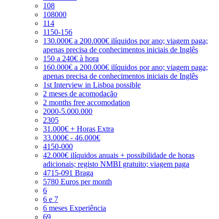
108
108000
114
1150-156
130.000€ a 200.000€ ilíquidos por ano; viagem paga;
apenas precisa de conhecimentos iniciais de Inglês
150 a 240€ à hora
160.000€ a 200.000€ ilíquidos por ano; viagem paga;
apenas precisa de conhecimentos iniciais de Inglês
1st Interview in Lisboa possible
2 meses de acomodação
2 months free accomodation
2000-5.000.000
2305
31.000€ + Horas Extra
33.000€ - 46.000€
4150-000
42.000€ ilíquidos anuais + possibilidade de horas
adicionais; registo NMBI gratuito; viagem paga
4715-091 Braga
5780 Euros per month
6
6 e 7
6 meses Experiência
69