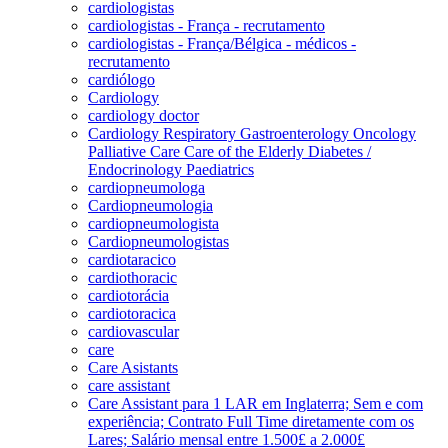
cardiologistas
cardiologistas - França - recrutamento
cardiologistas - França/Bélgica - médicos -
recrutamento
cardiólogo
Cardiology
cardiology doctor
Cardiology Respiratory Gastroenterology Oncology
Palliative Care Care of the Elderly Diabetes /
Endocrinology Paediatrics
cardiopneumologa
Cardiopneumologia
cardiopneumologista
Cardiopneumologistas
cardiotaracico
cardiothoracic
cardiotorácia
cardiotoracica
cardiovascular
care
Care Asistants
care assistant
Care Assistant para 1 LAR em Inglaterra; Sem e com
experiência; Contrato Full Time diretamente com os
Lares; Salário mensal entre 1.500£ a 2.000£