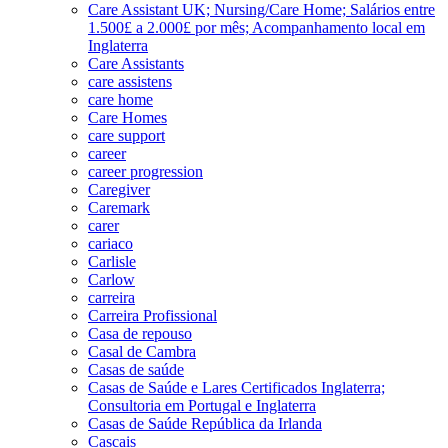
Care Assistant UK; Nursing/Care Home; Salários entre
1.500£ a 2.000£ por mês; Acompanhamento local em
Inglaterra
Care Assistants
care assistens
care home
Care Homes
care support
career
career progression
Caregiver
Caremark
carer
cariaco
Carlisle
Carlow
carreira
Carreira Profissional
Casa de repouso
Casal de Cambra
Casas de saúde
Casas de Saúde e Lares Certificados Inglaterra;
Consultoria em Portugal e Inglaterra
Casas de Saúde República da Irlanda
Cascais