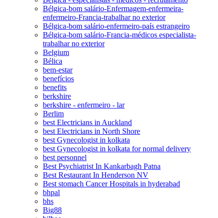
Bélgica-bom salário-Enfermagem-enfermeira-
enfermeiro-Francia-trabalhar no exterior
Bélgica-bom salário-enfermeiro-país estrangeiro
Bélgica-bom salário-Francia-médicos especialista-
trabalhar no exterior
Belgium
Bélica
bem-estar
benefícios
benefits
berkshire
berkshire - enfermeiro - lar
Berlim
best Electricians in Auckland
best Electricians in North Shore
best Gynecologist in kolkata
best Gynecologist in kolkata for normal delivery
best personnel
Best Psychiatrist In Kankarbagh Patna
Best Restaurant In Henderson NV
Best stomach Cancer Hospitals in hyderabad
bhpal
bhs
Big88