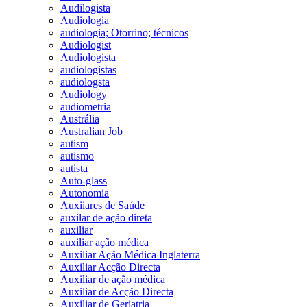
Audilogista
Audiologia
audiologia; Otorrino; técnicos
Audiologist
Audiologista
audiologistas
audiologsta
Audiology
audiometria
Austrália
Australian Job
autism
autismo
autista
Auto-glass
Autonomia
Auxiiares de Saúde
auxilar de ação direta
auxiliar
auxiliar ação médica
Auxiliar Ação Médica Inglaterra
Auxiliar Acção Directa
Auxiliar de ação médica
Auxiliar de Acção Directa
Auxiliar de Geriatria