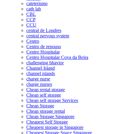
cateterismo
cath lab
CBL
CCP
CCU
central de Londres
central nervous system
Centro
Centro de repouso
Centro Hospitalar
Centro Hospitalar Cova da Beira
challenging bhavior
Channel Island
channel islands
charge nurse
charge nurses
Cheap rental storage
Cheap self storage
Cheap self storage Services
Cheap Storage
Cheap storage rental
Cheap Storage Singapore
Cheapest Self Storage
Cheapest storage in Singapore
Cheapest Storage Space Singapore