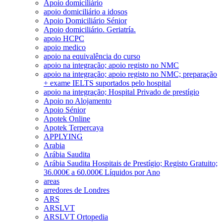
Apoio domiciliário
apoio domiciliário a idosos
Apoio Domiciliário Sénior
Apoio domiciliário. Geriatría.
apoio HCPC
apoio medico
apoio na equivalência do curso
apoio na integração; apoio registo no NMC
apoio na integração; apoio registo no NMC; preparação
+ exame IELTS suportados pelo hospital
apoio na integração; Hospital Privado de prestígio
Apoio no Alojamento
Apoio Sénior
Apotek Online
Apotek Terpercaya
APPLYING
Arabia
Arábia Saudita
Arábia Saudita Hospitais de Prestígio; Registo Gratuito;
36.000€ a 60.000€ Líquidos por Ano
areas
arredores de Londres
ARS
ARSLVT
ARSLVT Ortopedia