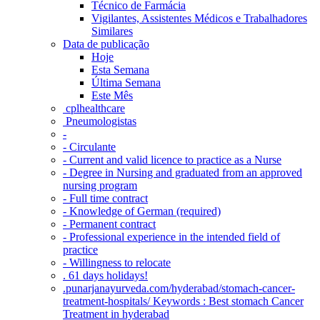
Técnico de Farmácia
Vigilantes, Assistentes Médicos e Trabalhadores
Similares
Data de publicação
Hoje
Esta Semana
Última Semana
Este Mês
‎ cplhealthcare‬
Pneumologistas
-
- Circulante
- Current and valid licence to practice as a Nurse
- Degree in Nursing and graduated from an approved
nursing program
- Full time contract
- Knowledge of German (required)
- Permanent contract
- Professional experience in the intended field of
practice
- Willingness to relocate
. 61 days holidays!
.punarjanayurveda.com/hyderabad/stomach-cancer-
treatment-hospitals/ Keywords : Best stomach Cancer
Treatment in hyderabad