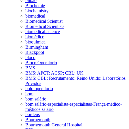
bilbao
Biochemie
biochemistry
biomedical
Biomedical Scientist
Biomedical Scientists
biomedical-science
biomédico
bioquímica
Birmingham
Blackpool
bloco
Bloco Operatório
BMS
BMS; APCT; ACSP; CBL; UK
BMS; CBL; Recrutamento; Reino Unido; Laboratórios
Privados
bolo operatório
bom
bom salário
bom salário-especialista-especialistas-França-médico-
médicos-salário
bordeus
Bournemouth
Bournemouth General Hospital