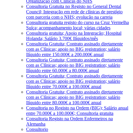
Organização com Clínicas do NHS
Consultoria Gratuita no Registo no General Dental
Council; Integração em rede de clínicas de prestígio
com parceria com o NHS; evolução na carreia
Consultoria gratuita registo do curso na Cruz Vermelha
Suíça; acompanhamento local; várias cidades
Consultoria gratuita; Apoio na Integração; Hospital
Holanda; Salário 3.700€ Ilíquidos/mês
Consultoria Gratuita; Contrato assinado diretamente
com as Clínicas; apoio no BIG registration; salário
Ilíquido entre 150.000€ a 200.000€ anual
Consultoria Gratuita; Contrato assinado diretamente
com as Clínicas; apoio no BIG registration; salário
Ilíquido entre 60.000€ a 80.000€ anual
Consultoria Gratuita; Contrato assinado diretamente
com as Clínicas; apoio no BIG registration; salário
Ilíquido entre 70.000€ a 100.000€ anual
Consultoria Gratuita; Contrato assinado diretamente
com as Clínicas; apoio no BIG registration; salário
Ilíquido entre 80.000€ a 100.000€ anual
Consultoria no Registo na Ordem (BIG); Salário anual
entre 70.000€ a 100.000€; Consultoria gratuita
Consultoria Registo na Ordem Enfermeiros na
Alemanha
Consultorio