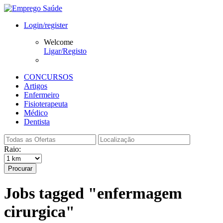
Login/register
Welcome
Ligar/Registo
CONCURSOS
Artigos
Enfermeiro
Fisioterapeuta
Médico
Dentista
Raio:
Procurar
Jobs tagged "enfermagem
cirurgica"