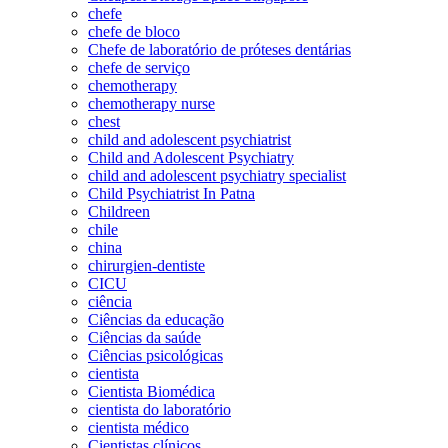
chefe
chefe de bloco
Chefe de laboratório de próteses dentárias
chefe de serviço
chemotherapy
chemotherapy nurse
chest
child and adolescent psychiatrist
Child and Adolescent Psychiatry
child and adolescent psychiatry specialist
Child Psychiatrist In Patna
Childreen
chile
china
chirurgien-dentiste
CICU
ciência
Ciências da educação
Ciências da saúde
Ciências psicológicas
cientista
Cientista Biomédica
cientista do laboratório
cientista médico
Cientistas clínicos