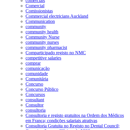
comerciais
Comercial
Comissionistas
Commercial electricians Auckland
Communication
community
community health
Community Nurse
community nurses
community pharmacist
Comparticipado registo no NMC
competitive salaries
comprar
comunicação
comunidade
Comunitária
Concurso
Concurso Público
Concursos
consultant
Consultor
consultoria
Consultoria e registo gratuitos na Ordem dos Médicos
em França; condições salariais atrativas
Consultoria Gratuita no Registo no Dental Council;